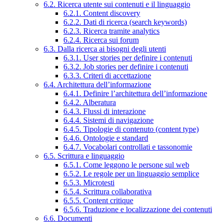
6.2. Ricerca utente sui contenuti e il linguaggio
6.2.1. Content discovery
6.2.2. Dati di ricerca (search keywords)
6.2.3. Ricerca tramite analytics
6.2.4. Ricerca sui forum
6.3. Dalla ricerca ai bisogni degli utenti
6.3.1. User stories per definire i contenuti
6.3.2. Job stories per definire i contenuti
6.3.3. Criteri di accettazione
6.4. Architettura dell’informazione
6.4.1. Definire l’architettura dell’informazione
6.4.2. Alberatura
6.4.3. Flussi di interazione
6.4.4. Sistemi di navigazione
6.4.5. Tipologie di contenuto (content type)
6.4.6. Ontologie e standard
6.4.7. Vocabolari controllati e tassonomie
6.5. Scrittura e linguaggio
6.5.1. Come leggono le persone sul web
6.5.2. Le regole per un linguaggio semplice
6.5.3. Microtesti
6.5.4. Scrittura collaborativa
6.5.5. Content critique
6.5.6. Traduzione e localizzazione dei contenuti
6.6. Documenti