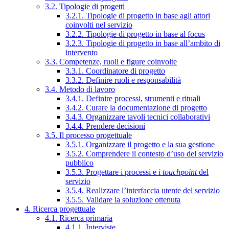
3.2. Tipologie di progetti
3.2.1. Tipologie di progetto in base agli attori
coinvolti nel servizio
3.2.2. Tipologie di progetto in base al focus
3.2.3. Tipologie di progetto in base all’ambito di
intervento
3.3. Competenze, ruoli e figure coinvolte
3.3.1. Coordinatore di progetto
3.3.2. Definire ruoli e responsabilità
3.4. Metodo di lavoro
3.4.1. Definire processi, strumenti e rituali
3.4.2. Curare la documentazione di progetto
3.4.3. Organizzare tavoli tecnici collaborativi
3.4.4. Prendere decisioni
3.5. Il processo progettuale
3.5.1. Organizzare il progetto e la sua gestione
3.5.2. Comprendere il contesto d’uso del servizio
pubblico
3.5.3. Progettare i processi e i
touchpoint
del
servizio
3.5.4. Realizzare l’interfaccia utente del servizio
3.5.5. Validare la soluzione ottenuta
4. Ricerca progettuale
4.1. Ricerca primaria
4.1.1. Interviste