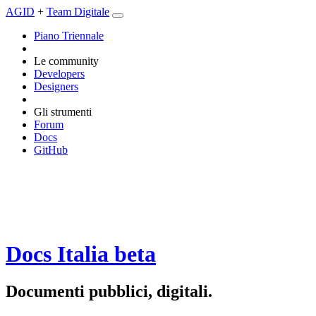
AGID
+
Team Digitale
Piano Triennale
Le community
Developers
Designers
Gli strumenti
Forum
Docs
GitHub
Docs Italia
beta
Documenti pubblici, digitali.