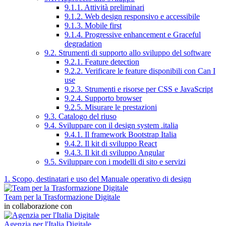
9.1.1. Attività preliminari
9.1.2. Web design responsivo e accessibile
9.1.3. Mobile first
9.1.4. Progressive enhancement e Graceful
degradation
9.2. Strumenti di supporto allo sviluppo del software
9.2.1. Feature detection
9.2.2. Verificare le feature disponibili con Can I
use
9.2.3. Strumenti e risorse per CSS e JavaScript
9.2.4. Supporto browser
9.2.5. Misurare le prestazioni
9.3. Catalogo del riuso
9.4. Sviluppare con il design system .italia
9.4.1. Il framework Bootstrap Italia
9.4.2. Il kit di sviluppo React
9.4.3. Il kit di sviluppo Angular
9.5. Sviluppare con i modelli di sito e servizi
1. Scopo, destinatari e uso del Manuale operativo di design
Team per la Trasformazione Digitale
in collaborazione con
Agenzia per l'Italia Digitale