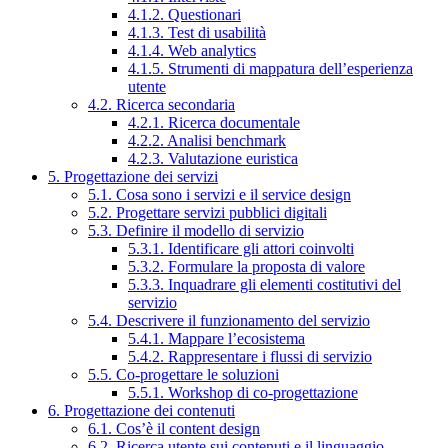
4.1.2. Questionari
4.1.3. Test di usabilità
4.1.4. Web analytics
4.1.5. Strumenti di mappatura dell’esperienza
utente
4.2. Ricerca secondaria
4.2.1. Ricerca documentale
4.2.2. Analisi benchmark
4.2.3. Valutazione euristica
5. Progettazione dei servizi
5.1. Cosa sono i servizi e il service design
5.2. Progettare servizi pubblici digitali
5.3. Definire il modello di servizio
5.3.1. Identificare gli attori coinvolti
5.3.2. Formulare la proposta di valore
5.3.3. Inquadrare gli elementi costitutivi del
servizio
5.4. Descrivere il funzionamento del servizio
5.4.1. Mappare l’ecosistema
5.4.2. Rappresentare i flussi di servizio
5.5. Co-progettare le soluzioni
5.5.1. Workshop di co-progettazione
6. Progettazione dei contenuti
6.1. Cos’è il content design
6.2. Ricerca utente sui contenuti e il linguaggio