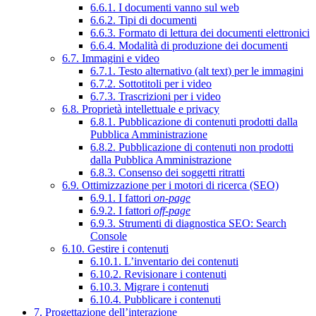
6.6.1. I documenti vanno sul web
6.6.2. Tipi di documenti
6.6.3. Formato di lettura dei documenti elettronici
6.6.4. Modalità di produzione dei documenti
6.7. Immagini e video
6.7.1. Testo alternativo (alt text) per le immagini
6.7.2. Sottotitoli per i video
6.7.3. Trascrizioni per i video
6.8. Proprietà intellettuale e privacy
6.8.1. Pubblicazione di contenuti prodotti dalla
Pubblica Amministrazione
6.8.2. Pubblicazione di contenuti non prodotti
dalla Pubblica Amministrazione
6.8.3. Consenso dei soggetti ritratti
6.9. Ottimizzazione per i motori di ricerca (SEO)
6.9.1. I fattori
on-page
6.9.2. I fattori
off-page
6.9.3. Strumenti di diagnostica SEO: Search
Console
6.10. Gestire i contenuti
6.10.1. L’inventario dei contenuti
6.10.2. Revisionare i contenuti
6.10.3. Migrare i contenuti
6.10.4. Pubblicare i contenuti
7. Progettazione dell’interazione