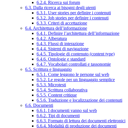
6.2.4. Ricerca sui forum
6.3. Dalla ricerca ai bisogni degli utenti
6.3.1. User stories per definire i contenuti
6.3.2. Job stories per definire i contenuti
6.3.3. Criteri di accettazione
6.4. Architettura dell’informazione
6.4.1. Definire l’architettura dell’informazione
6.4.2. Alberatura
6.4.3. Flussi di interazione
6.4.4. Sistemi di navigazione
6.4.5. Tipologie di contenuto (content type)
6.4.6. Ontologie e standard
6.4.7. Vocabolari controllati e tassonomie
6.5. Scrittura e linguaggio
6.5.1. Come leggono le persone sul web
6.5.2. Le regole per un linguaggio semplice
6.5.3. Microtesti
6.5.4. Scrittura collaborativa
6.5.5. Content critique
6.5.6. Traduzione e localizzazione dei contenuti
6.6. Documenti
6.6.1. I documenti vanno sul web
6.6.2. Tipi di documenti
6.6.3. Formato di lettura dei documenti elettronici
6.6.4. Modalità di produzione dei documenti