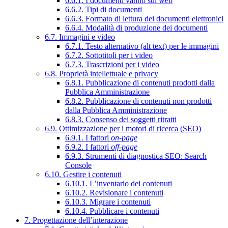
6.6.1. I documenti vanno sul web
6.6.2. Tipi di documenti
6.6.3. Formato di lettura dei documenti elettronici
6.6.4. Modalità di produzione dei documenti
6.7. Immagini e video
6.7.1. Testo alternativo (alt text) per le immagini
6.7.2. Sottotitoli per i video
6.7.3. Trascrizioni per i video
6.8. Proprietà intellettuale e privacy
6.8.1. Pubblicazione di contenuti prodotti dalla
Pubblica Amministrazione
6.8.2. Pubblicazione di contenuti non prodotti
dalla Pubblica Amministrazione
6.8.3. Consenso dei soggetti ritratti
6.9. Ottimizzazione per i motori di ricerca (SEO)
6.9.1. I fattori
on-page
6.9.2. I fattori
off-page
6.9.3. Strumenti di diagnostica SEO: Search
Console
6.10. Gestire i contenuti
6.10.1. L’inventario dei contenuti
6.10.2. Revisionare i contenuti
6.10.3. Migrare i contenuti
6.10.4. Pubblicare i contenuti
7. Progettazione dell’interazione