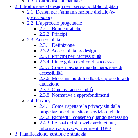
1.3. Contribuisci al manuale
2. Introduzione al design per i servizi pubblici digitali
2.1. Design per l’amministrazione digitale (
e-
government
)
2.2. L’approccio progettuale
2.2.1. Buone pratiche
2.2.2. Principi
2.3. Accessibilità
2.3.1. Definizione
2.3.2. Accessibilità by design
2.3.3. Principi per l’accessibilità
2.3.4. Linee guida e criteri di successo
2.3.5. Come rilasciare una dichiarazione di
accessibilità
2.3.6. Meccanismo di feedback e procedura di
attuazione
2.3.7. Obiettivi accessibilità
2.3.8. Normativa e approfondimenti
2.4. Privacy
2.4.1. Come rispettare la privacy sin dalla
progettazione di un sito o servizio digitale
2.4.2. Richiedi il consenso quando necessario
2.4.3. Le basi del sito web: architettura,
informativa privacy, riferimenti DPO
3. Pianificazione, gestione e strategia