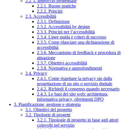
2.2. L’approccio progettuale
2.2.1. Buone pratiche
2.2.2. Principi
2.3. Accessibilità
2.3.1. Definizione
2.3.2. Accessibilità by design
2.3.3. Principi per l’accessibilità
2.3.4. Linee guida e criteri di successo
2.3.5. Come rilasciare una dichiarazione di
accessibilità
2.3.6. Meccanismo di feedback e procedura di
attuazione
2.3.7. Obiettivi accessibilità
2.3.8. Normativa e approfondimenti
2.4. Privacy
2.4.1. Come rispettare la privacy sin dalla
progettazione di un sito o servizio digitale
2.4.2. Richiedi il consenso quando necessario
2.4.3. Le basi del sito web: architettura,
informativa privacy, riferimenti DPO
3. Pianificazione, gestione e strategia
3.1. Obiettivi del progetto
3.2. Tipologie di progetti
3.2.1. Tipologie di progetto in base agli attori
coinvolti nel servizio