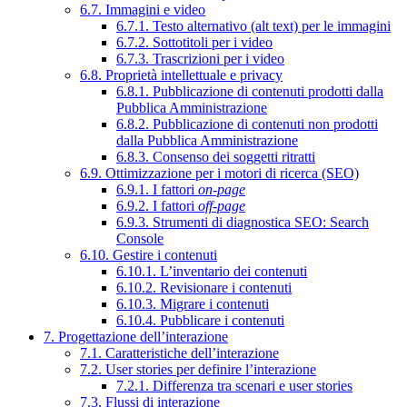
6.7. Immagini e video
6.7.1. Testo alternativo (alt text) per le immagini
6.7.2. Sottotitoli per i video
6.7.3. Trascrizioni per i video
6.8. Proprietà intellettuale e privacy
6.8.1. Pubblicazione di contenuti prodotti dalla
Pubblica Amministrazione
6.8.2. Pubblicazione di contenuti non prodotti
dalla Pubblica Amministrazione
6.8.3. Consenso dei soggetti ritratti
6.9. Ottimizzazione per i motori di ricerca (SEO)
6.9.1. I fattori
on-page
6.9.2. I fattori
off-page
6.9.3. Strumenti di diagnostica SEO: Search
Console
6.10. Gestire i contenuti
6.10.1. L’inventario dei contenuti
6.10.2. Revisionare i contenuti
6.10.3. Migrare i contenuti
6.10.4. Pubblicare i contenuti
7. Progettazione dell’interazione
7.1. Caratteristiche dell’interazione
7.2. User stories per definire l’interazione
7.2.1. Differenza tra scenari e user stories
7.3. Flussi di interazione