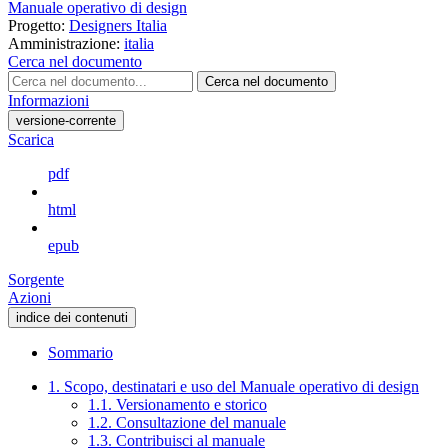
Manuale operativo di design
Progetto:
Designers Italia
Amministrazione:
italia
Cerca nel documento
Cerca nel documento
Informazioni
versione-corrente
Scarica
pdf
html
epub
Sorgente
Azioni
indice dei contenuti
Sommario
1. Scopo, destinatari e uso del Manuale operativo di design
1.1. Versionamento e storico
1.2. Consultazione del manuale
1.3. Contribuisci al manuale