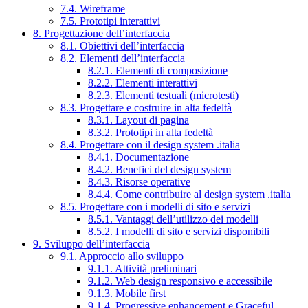
7.4. Wireframe
7.5. Prototipi interattivi
8. Progettazione dell’interfaccia
8.1. Obiettivi dell’interfaccia
8.2. Elementi dell’interfaccia
8.2.1. Elementi di composizione
8.2.2. Elementi interattivi
8.2.3. Elementi testuali (microtesti)
8.3. Progettare e costruire in alta fedeltà
8.3.1. Layout di pagina
8.3.2. Prototipi in alta fedeltà
8.4. Progettare con il design system .italia
8.4.1. Documentazione
8.4.2. Benefici del design system
8.4.3. Risorse operative
8.4.4. Come contribuire al design system .italia
8.5. Progettare con i modelli di sito e servizi
8.5.1. Vantaggi dell’utilizzo dei modelli
8.5.2. I modelli di sito e servizi disponibili
9. Sviluppo dell’interfaccia
9.1. Approccio allo sviluppo
9.1.1. Attività preliminari
9.1.2. Web design responsivo e accessibile
9.1.3. Mobile first
9.1.4. Progressive enhancement e Graceful