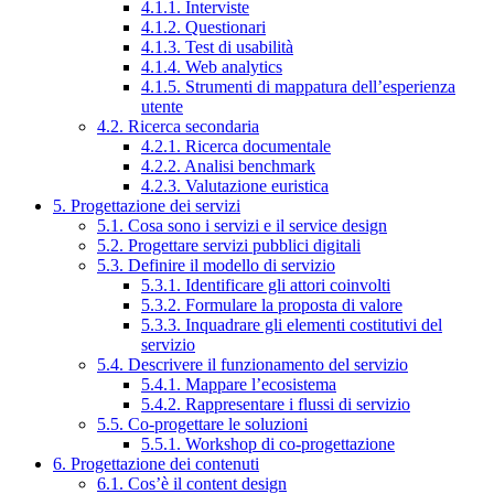
4.1.1. Interviste
4.1.2. Questionari
4.1.3. Test di usabilità
4.1.4. Web analytics
4.1.5. Strumenti di mappatura dell’esperienza
utente
4.2. Ricerca secondaria
4.2.1. Ricerca documentale
4.2.2. Analisi benchmark
4.2.3. Valutazione euristica
5. Progettazione dei servizi
5.1. Cosa sono i servizi e il service design
5.2. Progettare servizi pubblici digitali
5.3. Definire il modello di servizio
5.3.1. Identificare gli attori coinvolti
5.3.2. Formulare la proposta di valore
5.3.3. Inquadrare gli elementi costitutivi del
servizio
5.4. Descrivere il funzionamento del servizio
5.4.1. Mappare l’ecosistema
5.4.2. Rappresentare i flussi di servizio
5.5. Co-progettare le soluzioni
5.5.1. Workshop di co-progettazione
6. Progettazione dei contenuti
6.1. Cos’è il content design