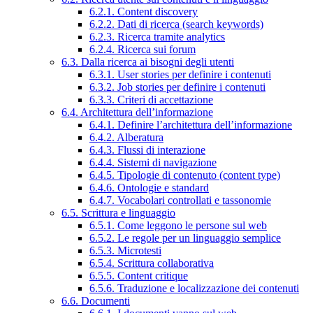
6.2.1. Content discovery
6.2.2. Dati di ricerca (search keywords)
6.2.3. Ricerca tramite analytics
6.2.4. Ricerca sui forum
6.3. Dalla ricerca ai bisogni degli utenti
6.3.1. User stories per definire i contenuti
6.3.2. Job stories per definire i contenuti
6.3.3. Criteri di accettazione
6.4. Architettura dell’informazione
6.4.1. Definire l’architettura dell’informazione
6.4.2. Alberatura
6.4.3. Flussi di interazione
6.4.4. Sistemi di navigazione
6.4.5. Tipologie di contenuto (content type)
6.4.6. Ontologie e standard
6.4.7. Vocabolari controllati e tassonomie
6.5. Scrittura e linguaggio
6.5.1. Come leggono le persone sul web
6.5.2. Le regole per un linguaggio semplice
6.5.3. Microtesti
6.5.4. Scrittura collaborativa
6.5.5. Content critique
6.5.6. Traduzione e localizzazione dei contenuti
6.6. Documenti