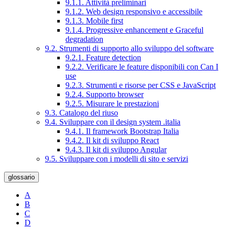
9.1.1. Attività preliminari
9.1.2. Web design responsivo e accessibile
9.1.3. Mobile first
9.1.4. Progressive enhancement e Graceful
degradation
9.2. Strumenti di supporto allo sviluppo del software
9.2.1. Feature detection
9.2.2. Verificare le feature disponibili con Can I
use
9.2.3. Strumenti e risorse per CSS e JavaScript
9.2.4. Supporto browser
9.2.5. Misurare le prestazioni
9.3. Catalogo del riuso
9.4. Sviluppare con il design system .italia
9.4.1. Il framework Bootstrap Italia
9.4.2. Il kit di sviluppo React
9.4.3. Il kit di sviluppo Angular
9.5. Sviluppare con i modelli di sito e servizi
glossario
A
B
C
D