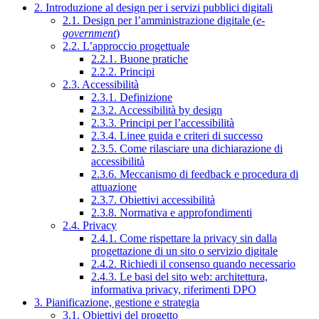
2. Introduzione al design per i servizi pubblici digitali
2.1. Design per l’amministrazione digitale (
e-
government
)
2.2. L’approccio progettuale
2.2.1. Buone pratiche
2.2.2. Principi
2.3. Accessibilità
2.3.1. Definizione
2.3.2. Accessibilità by design
2.3.3. Principi per l’accessibilità
2.3.4. Linee guida e criteri di successo
2.3.5. Come rilasciare una dichiarazione di
accessibilità
2.3.6. Meccanismo di feedback e procedura di
attuazione
2.3.7. Obiettivi accessibilità
2.3.8. Normativa e approfondimenti
2.4. Privacy
2.4.1. Come rispettare la privacy sin dalla
progettazione di un sito o servizio digitale
2.4.2. Richiedi il consenso quando necessario
2.4.3. Le basi del sito web: architettura,
informativa privacy, riferimenti DPO
3. Pianificazione, gestione e strategia
3.1. Obiettivi del progetto