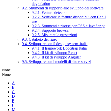
degradation
9.2. Strumenti di supporto allo sviluppo del software
9.2.1. Feature detection
9.2.2. Verificare le feature disponibili con Can I
use
9.2.3. Strumenti e risorse per CSS e JavaScript
9.2.4. Supporto browser
9.2.5. Misurare le prestazioni
9.3. Catalogo del riuso
9.4. Sviluppare con il design system .italia
9.4.1. Il framework Bootstrap Italia
9.4.2. Il kit di sviluppo React
9.4.3. Il kit di sviluppo Angular
9.5. Sviluppare con i modelli di sito e servizi
None
None
A
B
C
D
E
I
M