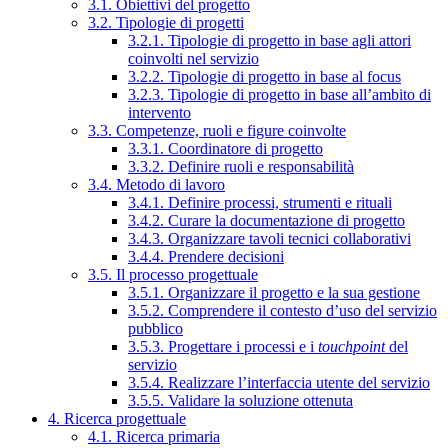
3.1. Obiettivi del progetto
3.2. Tipologie di progetti
3.2.1. Tipologie di progetto in base agli attori
coinvolti nel servizio
3.2.2. Tipologie di progetto in base al focus
3.2.3. Tipologie di progetto in base all’ambito di
intervento
3.3. Competenze, ruoli e figure coinvolte
3.3.1. Coordinatore di progetto
3.3.2. Definire ruoli e responsabilità
3.4. Metodo di lavoro
3.4.1. Definire processi, strumenti e rituali
3.4.2. Curare la documentazione di progetto
3.4.3. Organizzare tavoli tecnici collaborativi
3.4.4. Prendere decisioni
3.5. Il processo progettuale
3.5.1. Organizzare il progetto e la sua gestione
3.5.2. Comprendere il contesto d’uso del servizio
pubblico
3.5.3. Progettare i processi e i
touchpoint
del
servizio
3.5.4. Realizzare l’interfaccia utente del servizio
3.5.5. Validare la soluzione ottenuta
4. Ricerca progettuale
4.1. Ricerca primaria