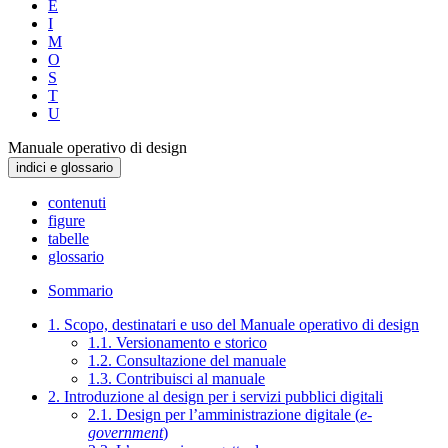
E
I
M
O
S
T
U
Manuale operativo di design
indici e glossario
contenuti
figure
tabelle
glossario
Sommario
1. Scopo, destinatari e uso del Manuale operativo di design
1.1. Versionamento e storico
1.2. Consultazione del manuale
1.3. Contribuisci al manuale
2. Introduzione al design per i servizi pubblici digitali
2.1. Design per l’amministrazione digitale (
e-
government
)