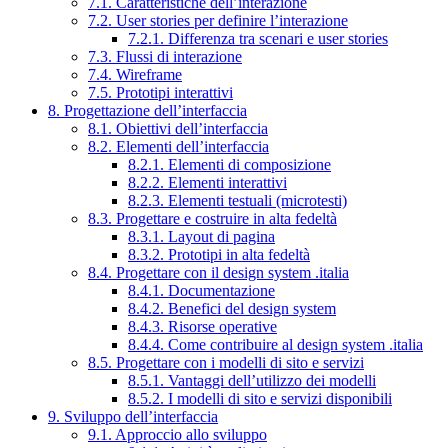
7.1. Caratteristiche dell’interazione
7.2. User stories per definire l’interazione
7.2.1. Differenza tra scenari e user stories
7.3. Flussi di interazione
7.4. Wireframe
7.5. Prototipi interattivi
8. Progettazione dell’interfaccia
8.1. Obiettivi dell’interfaccia
8.2. Elementi dell’interfaccia
8.2.1. Elementi di composizione
8.2.2. Elementi interattivi
8.2.3. Elementi testuali (microtesti)
8.3. Progettare e costruire in alta fedeltà
8.3.1. Layout di pagina
8.3.2. Prototipi in alta fedeltà
8.4. Progettare con il design system .italia
8.4.1. Documentazione
8.4.2. Benefici del design system
8.4.3. Risorse operative
8.4.4. Come contribuire al design system .italia
8.5. Progettare con i modelli di sito e servizi
8.5.1. Vantaggi dell’utilizzo dei modelli
8.5.2. I modelli di sito e servizi disponibili
9. Sviluppo dell’interfaccia
9.1. Approccio allo sviluppo