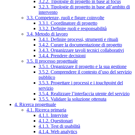
3.2.2. Tipologie di progetto in base al focus
3.2.3. Tipologie di progetto in base all’ambito di
intervento
3.3. Competenze, ruoli e figure coinvolte
3.3.1. Coordinatore di progetto
3.3.2. Definire ruoli e responsabilità
3.4. Metodo di lavoro
3.4.1. Definire processi, strumenti e rituali
3.4.2. Curare la documentazione di progetto
3.4.3. Organizzare tavoli tecnici collaborativi
3.4.4. Prendere decisioni
3.5. Il processo progettuale
3.5.1. Organizzare il progetto e la sua gestione
3.5.2. Comprendere il contesto d’uso del servizio
pubblico
3.5.3. Progettare i processi e i
touchpoint
del
servizio
3.5.4. Realizzare l’interfaccia utente del servizio
3.5.5. Validare la soluzione ottenuta
4. Ricerca progettuale
4.1. Ricerca primaria
4.1.1. Interviste
4.1.2. Questionari
4.1.3. Test di usabilità
4.1.4. Web analytics