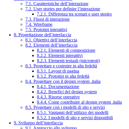
7.1. Caratteristiche dell’interazione
7.2. User stories per definire l’interazione
7.2.1. Differenza tra scenari e user stories
7.3. Flussi di interazione
7.4. Wireframe
7.5. Prototipi interattivi
8. Progettazione dell’interfaccia
8.1. Obiettivi dell’interfaccia
8.2. Elementi dell’interfaccia
8.2.1. Elementi di composizione
8.2.2. Elementi interattivi
8.2.3. Elementi testuali (microtesti)
8.3. Progettare e costruire in alta fedeltà
8.3.1. Layout di pagina
8.3.2. Prototipi in alta fedeltà
8.4. Progettare con il design system .italia
8.4.1. Documentazione
8.4.2. Benefici del design system
8.4.3. Risorse operative
8.4.4. Come contribuire al design system .italia
8.5. Progettare con i modelli di sito e servizi
8.5.1. Vantaggi dell’utilizzo dei modelli
8.5.2. I modelli di sito e servizi disponibili
9. Sviluppo dell’interfaccia
9.1. Approccio allo sviluppo