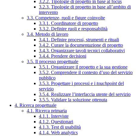
3.2.2. Tipologie di progetto in base al focus
3.2.3. Tipologie di progetto in base all’ambito di
intervento
3.3. Competenze, ruoli e figure coinvolte
3.3.1. Coordinatore di progetto
3.3.2. Definire ruoli e responsabilità
3.4. Metodo di lavoro
3.4.1. Definire processi, strumenti e rituali
3.4.2. Curare la documentazione di progetto
3.4.3. Organizzare tavoli tecnici collaborativi
3.4.4. Prendere decisioni
3.5. Il processo progettuale
3.5.1. Organizzare il progetto e la sua gestione
3.5.2. Comprendere il contesto d’uso del servizio
pubblico
3.5.3. Progettare i processi e i
touchpoint
del
servizio
3.5.4. Realizzare l’interfaccia utente del servizio
3.5.5. Validare la soluzione ottenuta
4. Ricerca progettuale
4.1. Ricerca primaria
4.1.1. Interviste
4.1.2. Questionari
4.1.3. Test di usabilità
4.1.4. Web analytics