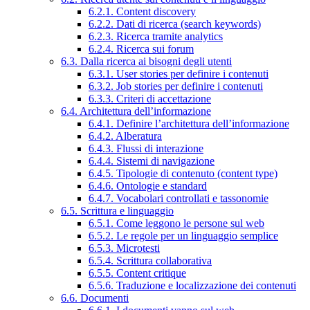
6.2.1. Content discovery
6.2.2. Dati di ricerca (search keywords)
6.2.3. Ricerca tramite analytics
6.2.4. Ricerca sui forum
6.3. Dalla ricerca ai bisogni degli utenti
6.3.1. User stories per definire i contenuti
6.3.2. Job stories per definire i contenuti
6.3.3. Criteri di accettazione
6.4. Architettura dell’informazione
6.4.1. Definire l’architettura dell’informazione
6.4.2. Alberatura
6.4.3. Flussi di interazione
6.4.4. Sistemi di navigazione
6.4.5. Tipologie di contenuto (content type)
6.4.6. Ontologie e standard
6.4.7. Vocabolari controllati e tassonomie
6.5. Scrittura e linguaggio
6.5.1. Come leggono le persone sul web
6.5.2. Le regole per un linguaggio semplice
6.5.3. Microtesti
6.5.4. Scrittura collaborativa
6.5.5. Content critique
6.5.6. Traduzione e localizzazione dei contenuti
6.6. Documenti