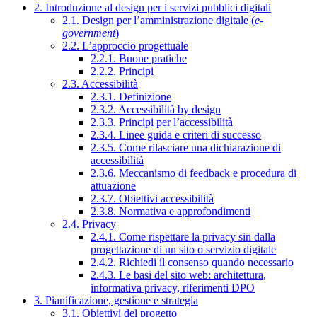
2. Introduzione al design per i servizi pubblici digitali
2.1. Design per l’amministrazione digitale (
e-
government
)
2.2. L’approccio progettuale
2.2.1. Buone pratiche
2.2.2. Principi
2.3. Accessibilità
2.3.1. Definizione
2.3.2. Accessibilità by design
2.3.3. Principi per l’accessibilità
2.3.4. Linee guida e criteri di successo
2.3.5. Come rilasciare una dichiarazione di
accessibilità
2.3.6. Meccanismo di feedback e procedura di
attuazione
2.3.7. Obiettivi accessibilità
2.3.8. Normativa e approfondimenti
2.4. Privacy
2.4.1. Come rispettare la privacy sin dalla
progettazione di un sito o servizio digitale
2.4.2. Richiedi il consenso quando necessario
2.4.3. Le basi del sito web: architettura,
informativa privacy, riferimenti DPO
3. Pianificazione, gestione e strategia
3.1. Obiettivi del progetto