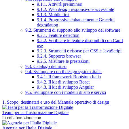
9.1.1. Attività preliminari
9.1.2. Web design responsivo e accessibile
9.1.3. Mobile first
9.1.4. Progressive enhancement e Graceful
degradation
9.2. Strumenti di supporto allo sviluppo del software
9.2.1. Feature detection
9.2.2. Verificare le feature disponibili con Can I
use
9.2.3. Strumenti e risorse per CSS e JavaScript
9.2.4. Supporto browser
9.2.5. Misurare le prestazioni
9.3. Catalogo del riuso
9.4. Sviluppare con il design system .italia
9.4.1. Il framework Bootstrap Italia
9.4.2. Il kit di sviluppo React
9.4.3. Il kit di sviluppo Angular
9.5. Sviluppare con i modelli di sito e servizi
1. Scopo, destinatari e uso del Manuale operativo di design
Team per la Trasformazione Digitale
in collaborazione con
Agenzia per l'Italia Digitale