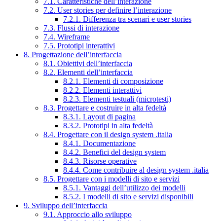
7.1. Caratteristiche dell’interazione
7.2. User stories per definire l’interazione
7.2.1. Differenza tra scenari e user stories
7.3. Flussi di interazione
7.4. Wireframe
7.5. Prototipi interattivi
8. Progettazione dell’interfaccia
8.1. Obiettivi dell’interfaccia
8.2. Elementi dell’interfaccia
8.2.1. Elementi di composizione
8.2.2. Elementi interattivi
8.2.3. Elementi testuali (microtesti)
8.3. Progettare e costruire in alta fedeltà
8.3.1. Layout di pagina
8.3.2. Prototipi in alta fedeltà
8.4. Progettare con il design system .italia
8.4.1. Documentazione
8.4.2. Benefici del design system
8.4.3. Risorse operative
8.4.4. Come contribuire al design system .italia
8.5. Progettare con i modelli di sito e servizi
8.5.1. Vantaggi dell’utilizzo dei modelli
8.5.2. I modelli di sito e servizi disponibili
9. Sviluppo dell’interfaccia
9.1. Approccio allo sviluppo