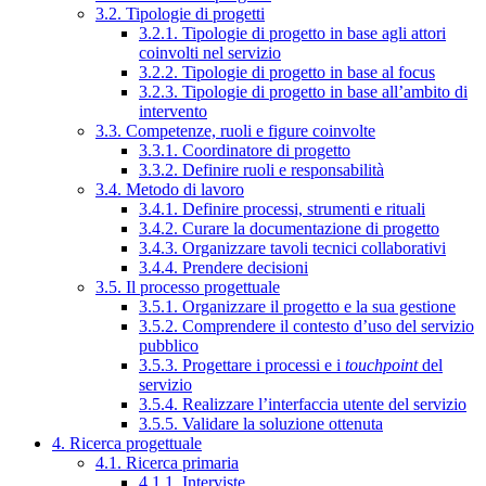
3.2. Tipologie di progetti
3.2.1. Tipologie di progetto in base agli attori
coinvolti nel servizio
3.2.2. Tipologie di progetto in base al focus
3.2.3. Tipologie di progetto in base all’ambito di
intervento
3.3. Competenze, ruoli e figure coinvolte
3.3.1. Coordinatore di progetto
3.3.2. Definire ruoli e responsabilità
3.4. Metodo di lavoro
3.4.1. Definire processi, strumenti e rituali
3.4.2. Curare la documentazione di progetto
3.4.3. Organizzare tavoli tecnici collaborativi
3.4.4. Prendere decisioni
3.5. Il processo progettuale
3.5.1. Organizzare il progetto e la sua gestione
3.5.2. Comprendere il contesto d’uso del servizio
pubblico
3.5.3. Progettare i processi e i
touchpoint
del
servizio
3.5.4. Realizzare l’interfaccia utente del servizio
3.5.5. Validare la soluzione ottenuta
4. Ricerca progettuale
4.1. Ricerca primaria
4.1.1. Interviste