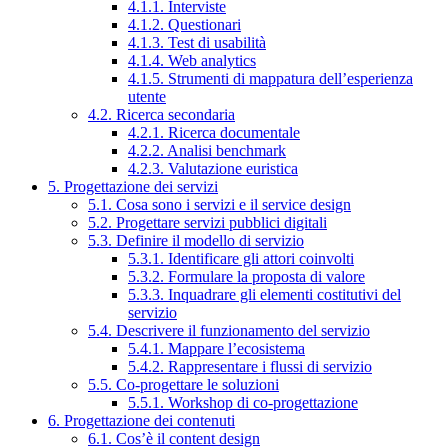
4.1.1. Interviste
4.1.2. Questionari
4.1.3. Test di usabilità
4.1.4. Web analytics
4.1.5. Strumenti di mappatura dell’esperienza
utente
4.2. Ricerca secondaria
4.2.1. Ricerca documentale
4.2.2. Analisi benchmark
4.2.3. Valutazione euristica
5. Progettazione dei servizi
5.1. Cosa sono i servizi e il service design
5.2. Progettare servizi pubblici digitali
5.3. Definire il modello di servizio
5.3.1. Identificare gli attori coinvolti
5.3.2. Formulare la proposta di valore
5.3.3. Inquadrare gli elementi costitutivi del
servizio
5.4. Descrivere il funzionamento del servizio
5.4.1. Mappare l’ecosistema
5.4.2. Rappresentare i flussi di servizio
5.5. Co-progettare le soluzioni
5.5.1. Workshop di co-progettazione
6. Progettazione dei contenuti
6.1. Cos’è il content design