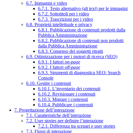
6.7. Immagini e video
6.7.1. Testo alternativo (alt text) per le immagini
6.7.2. Sottotitoli per i video
6.7.3. Trascrizioni per i video
6.8. Proprietà intellettuale e privacy
6.8.1. Pubblicazione di contenuti prodotti dalla
Pubblica Amministrazione
6.8.2. Pubblicazione di contenuti non prodotti
dalla Pubblica Amministrazione
6.8.3. Consenso dei soggetti ritratti
6.9. Ottimizzazione per i motori di ricerca (SEO)
6.9.1. I fattori
on-page
6.9.2. I fattori
off-page
6.9.3. Strumenti di diagnostica SEO: Search
Console
6.10. Gestire i contenuti
6.10.1. L’inventario dei contenuti
6.10.2. Revisionare i contenuti
6.10.3. Migrare i contenuti
6.10.4. Pubblicare i contenuti
7. Progettazione dell’interazione
7.1. Caratteristiche dell’interazione
7.2. User stories per definire l’interazione
7.2.1. Differenza tra scenari e user stories
7.3. Flussi di interazione