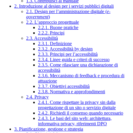
1.3. Contribuisci al manuale
2. Introduzione al design per i servizi pubblici digitali
2.1. Design per l’amministrazione digitale (
e-
government
)
2.2. L’approccio progettuale
2.2.1. Buone pratiche
2.2.2. Principi
2.3. Accessibilità
2.3.1. Definizione
2.3.2. Accessibilità by design
2.3.3. Principi per l’accessibilità
2.3.4. Linee guida e criteri di successo
2.3.5. Come rilasciare una dichiarazione di
accessibilità
2.3.6. Meccanismo di feedback e procedura di
attuazione
2.3.7. Obiettivi accessibilità
2.3.8. Normativa e approfondimenti
2.4. Privacy
2.4.1. Come rispettare la privacy sin dalla
progettazione di un sito o servizio digitale
2.4.2. Richiedi il consenso quando necessario
2.4.3. Le basi del sito web: architettura,
informativa privacy, riferimenti DPO
3. Pianificazione, gestione e strategia