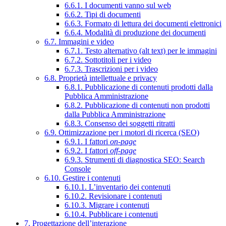
6.6.1. I documenti vanno sul web
6.6.2. Tipi di documenti
6.6.3. Formato di lettura dei documenti elettronici
6.6.4. Modalità di produzione dei documenti
6.7. Immagini e video
6.7.1. Testo alternativo (alt text) per le immagini
6.7.2. Sottotitoli per i video
6.7.3. Trascrizioni per i video
6.8. Proprietà intellettuale e privacy
6.8.1. Pubblicazione di contenuti prodotti dalla
Pubblica Amministrazione
6.8.2. Pubblicazione di contenuti non prodotti
dalla Pubblica Amministrazione
6.8.3. Consenso dei soggetti ritratti
6.9. Ottimizzazione per i motori di ricerca (SEO)
6.9.1. I fattori
on-page
6.9.2. I fattori
off-page
6.9.3. Strumenti di diagnostica SEO: Search
Console
6.10. Gestire i contenuti
6.10.1. L’inventario dei contenuti
6.10.2. Revisionare i contenuti
6.10.3. Migrare i contenuti
6.10.4. Pubblicare i contenuti
7. Progettazione dell’interazione