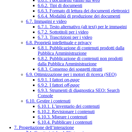
6.6.1. I documenti vanno sul web
6.6.2. Tipi di documenti
6.6.3. Formato di lettura dei documenti elettronici
6.6.4. Modalità di produzione dei documenti
6.7. Immagini e video
6.7.1. Testo alternativo (alt text) per le immagini
6.7.2. Sottotitoli per i video
6.7.3. Trascrizioni per i video
6.8. Proprietà intellettuale e privacy
6.8.1. Pubblicazione di contenuti prodotti dalla
Pubblica Amministrazione
6.8.2. Pubblicazione di contenuti non prodotti
dalla Pubblica Amministrazione
6.8.3. Consenso dei soggetti ritratti
6.9. Ottimizzazione per i motori di ricerca (SEO)
6.9.1. I fattori
on-page
6.9.2. I fattori
off-page
6.9.3. Strumenti di diagnostica SEO: Search
Console
6.10. Gestire i contenuti
6.10.1. L’inventario dei contenuti
6.10.2. Revisionare i contenuti
6.10.3. Migrare i contenuti
6.10.4. Pubblicare i contenuti
7. Progettazione dell’interazione