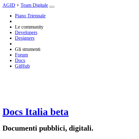
AGID
+
Team Digitale
Piano Triennale
Le community
Developers
Designers
Gli strumenti
Forum
Docs
GitHub
Docs Italia
beta
Documenti pubblici, digitali.