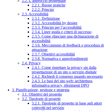
2.2. L’approccio progettuale
2.2.1. Buone pratiche
2.2.2. Principi
2.3. Accessibilità
2.3.1. Definizione
2.3.2. Accessibilità by design
2.3.3. Principi per l’accessibilità
2.3.4. Linee guida e criteri di successo
2.3.5. Come rilasciare una dichiarazione di
accessibilità
2.3.6. Meccanismo di feedback e procedura di
attuazione
2.3.7. Obiettivi accessibilità
2.3.8. Normativa e approfondimenti
2.4. Privacy
2.4.1. Come rispettare la privacy sin dalla
progettazione di un sito o servizio digitale
2.4.2. Richiedi il consenso quando necessario
2.4.3. Le basi del sito web: architettura,
informativa privacy, riferimenti DPO
3. Pianificazione, gestione e strategia
3.1. Obiettivi del progetto
3.2. Tipologie di progetti
3.2.1. Tipologie di progetto in base agli attori
coinvolti nel servizio