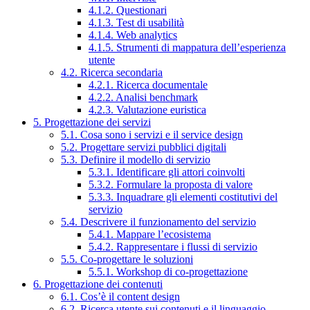
4.1.2. Questionari
4.1.3. Test di usabilità
4.1.4. Web analytics
4.1.5. Strumenti di mappatura dell’esperienza
utente
4.2. Ricerca secondaria
4.2.1. Ricerca documentale
4.2.2. Analisi benchmark
4.2.3. Valutazione euristica
5. Progettazione dei servizi
5.1. Cosa sono i servizi e il service design
5.2. Progettare servizi pubblici digitali
5.3. Definire il modello di servizio
5.3.1. Identificare gli attori coinvolti
5.3.2. Formulare la proposta di valore
5.3.3. Inquadrare gli elementi costitutivi del
servizio
5.4. Descrivere il funzionamento del servizio
5.4.1. Mappare l’ecosistema
5.4.2. Rappresentare i flussi di servizio
5.5. Co-progettare le soluzioni
5.5.1. Workshop di co-progettazione
6. Progettazione dei contenuti
6.1. Cos’è il content design
6.2. Ricerca utente sui contenuti e il linguaggio