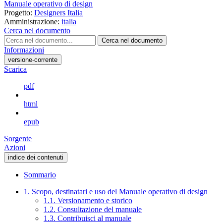
Manuale operativo di design
Progetto:
Designers Italia
Amministrazione:
italia
Cerca nel documento
Cerca nel documento
Informazioni
versione-corrente
Scarica
pdf
html
epub
Sorgente
Azioni
indice dei contenuti
Sommario
1. Scopo, destinatari e uso del Manuale operativo di design
1.1. Versionamento e storico
1.2. Consultazione del manuale
1.3. Contribuisci al manuale