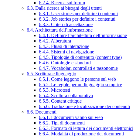
6.2.4. Ricerca sui forum
6.3. Dalla ricerca ai bisogni degli utenti
6.3.1. User stories per definire i contenuti
6.3.2. Job stories per definire i contenuti
6.3.3. Criteri di accettazione
6.4. Architettura dell’informazione
6.4.1. Definire l’architettura dell’informazione
6.4.2. Alberatura
6.4.3. Flussi di interazione
6.4.4. Sistemi di navigazione
6.4.5. Tipologie di contenuto (content type)
6.4.6. Ontologie e standard
6.4.7. Vocabolari controllati e tassonomie
6.5. Scrittura e linguaggio
6.5.1. Come leggono le persone sul web
6.5.2. Le regole per un linguaggio semplice
6.5.3. Microtesti
6.5.4. Scrittura collaborativa
6.5.5. Content critique
6.5.6. Traduzione e localizzazione dei contenuti
6.6. Documenti
6.6.1. I documenti vanno sul web
6.6.2. Tipi di documenti
6.6.3. Formato di lettura dei documenti elettronici
6.6.4. Modalità di produzione dei documenti