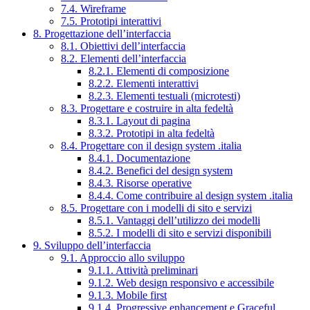
7.4. Wireframe
7.5. Prototipi interattivi
8. Progettazione dell’interfaccia
8.1. Obiettivi dell’interfaccia
8.2. Elementi dell’interfaccia
8.2.1. Elementi di composizione
8.2.2. Elementi interattivi
8.2.3. Elementi testuali (microtesti)
8.3. Progettare e costruire in alta fedeltà
8.3.1. Layout di pagina
8.3.2. Prototipi in alta fedeltà
8.4. Progettare con il design system .italia
8.4.1. Documentazione
8.4.2. Benefici del design system
8.4.3. Risorse operative
8.4.4. Come contribuire al design system .italia
8.5. Progettare con i modelli di sito e servizi
8.5.1. Vantaggi dell’utilizzo dei modelli
8.5.2. I modelli di sito e servizi disponibili
9. Sviluppo dell’interfaccia
9.1. Approccio allo sviluppo
9.1.1. Attività preliminari
9.1.2. Web design responsivo e accessibile
9.1.3. Mobile first
9.1.4. Progressive enhancement e Graceful