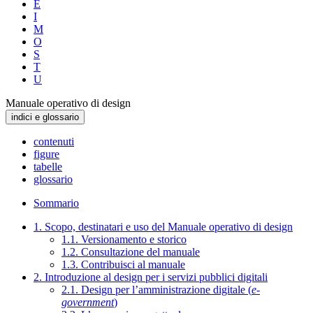
E
I
M
O
S
T
U
Manuale operativo di design
indici e glossario
contenuti
figure
tabelle
glossario
Sommario
1. Scopo, destinatari e uso del Manuale operativo di design
1.1. Versionamento e storico
1.2. Consultazione del manuale
1.3. Contribuisci al manuale
2. Introduzione al design per i servizi pubblici digitali
2.1. Design per l’amministrazione digitale (
e-
government
)