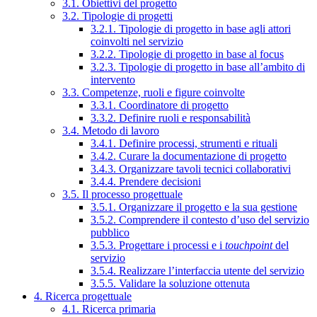
3.1. Obiettivi del progetto
3.2. Tipologie di progetti
3.2.1. Tipologie di progetto in base agli attori
coinvolti nel servizio
3.2.2. Tipologie di progetto in base al focus
3.2.3. Tipologie di progetto in base all’ambito di
intervento
3.3. Competenze, ruoli e figure coinvolte
3.3.1. Coordinatore di progetto
3.3.2. Definire ruoli e responsabilità
3.4. Metodo di lavoro
3.4.1. Definire processi, strumenti e rituali
3.4.2. Curare la documentazione di progetto
3.4.3. Organizzare tavoli tecnici collaborativi
3.4.4. Prendere decisioni
3.5. Il processo progettuale
3.5.1. Organizzare il progetto e la sua gestione
3.5.2. Comprendere il contesto d’uso del servizio
pubblico
3.5.3. Progettare i processi e i
touchpoint
del
servizio
3.5.4. Realizzare l’interfaccia utente del servizio
3.5.5. Validare la soluzione ottenuta
4. Ricerca progettuale
4.1. Ricerca primaria