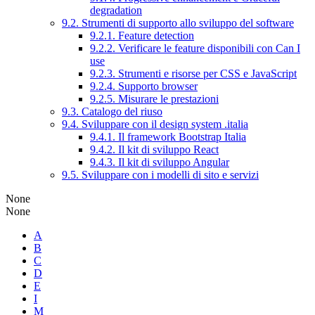
degradation
9.2. Strumenti di supporto allo sviluppo del software
9.2.1. Feature detection
9.2.2. Verificare le feature disponibili con Can I
use
9.2.3. Strumenti e risorse per CSS e JavaScript
9.2.4. Supporto browser
9.2.5. Misurare le prestazioni
9.3. Catalogo del riuso
9.4. Sviluppare con il design system .italia
9.4.1. Il framework Bootstrap Italia
9.4.2. Il kit di sviluppo React
9.4.3. Il kit di sviluppo Angular
9.5. Sviluppare con i modelli di sito e servizi
None
None
A
B
C
D
E
I
M