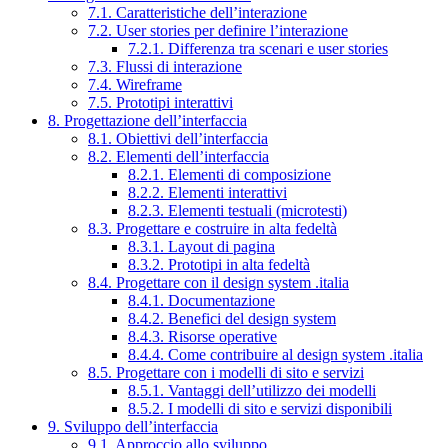
7.1. Caratteristiche dell’interazione
7.2. User stories per definire l’interazione
7.2.1. Differenza tra scenari e user stories
7.3. Flussi di interazione
7.4. Wireframe
7.5. Prototipi interattivi
8. Progettazione dell’interfaccia
8.1. Obiettivi dell’interfaccia
8.2. Elementi dell’interfaccia
8.2.1. Elementi di composizione
8.2.2. Elementi interattivi
8.2.3. Elementi testuali (microtesti)
8.3. Progettare e costruire in alta fedeltà
8.3.1. Layout di pagina
8.3.2. Prototipi in alta fedeltà
8.4. Progettare con il design system .italia
8.4.1. Documentazione
8.4.2. Benefici del design system
8.4.3. Risorse operative
8.4.4. Come contribuire al design system .italia
8.5. Progettare con i modelli di sito e servizi
8.5.1. Vantaggi dell’utilizzo dei modelli
8.5.2. I modelli di sito e servizi disponibili
9. Sviluppo dell’interfaccia
9.1. Approccio allo sviluppo