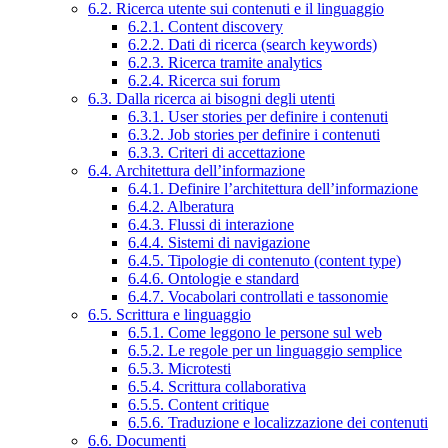
6.2. Ricerca utente sui contenuti e il linguaggio
6.2.1. Content discovery
6.2.2. Dati di ricerca (search keywords)
6.2.3. Ricerca tramite analytics
6.2.4. Ricerca sui forum
6.3. Dalla ricerca ai bisogni degli utenti
6.3.1. User stories per definire i contenuti
6.3.2. Job stories per definire i contenuti
6.3.3. Criteri di accettazione
6.4. Architettura dell’informazione
6.4.1. Definire l’architettura dell’informazione
6.4.2. Alberatura
6.4.3. Flussi di interazione
6.4.4. Sistemi di navigazione
6.4.5. Tipologie di contenuto (content type)
6.4.6. Ontologie e standard
6.4.7. Vocabolari controllati e tassonomie
6.5. Scrittura e linguaggio
6.5.1. Come leggono le persone sul web
6.5.2. Le regole per un linguaggio semplice
6.5.3. Microtesti
6.5.4. Scrittura collaborativa
6.5.5. Content critique
6.5.6. Traduzione e localizzazione dei contenuti
6.6. Documenti