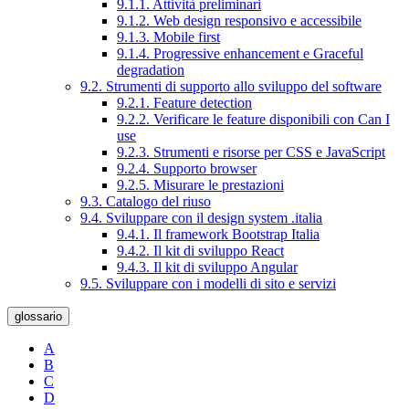
9.1.1. Attività preliminari
9.1.2. Web design responsivo e accessibile
9.1.3. Mobile first
9.1.4. Progressive enhancement e Graceful
degradation
9.2. Strumenti di supporto allo sviluppo del software
9.2.1. Feature detection
9.2.2. Verificare le feature disponibili con Can I
use
9.2.3. Strumenti e risorse per CSS e JavaScript
9.2.4. Supporto browser
9.2.5. Misurare le prestazioni
9.3. Catalogo del riuso
9.4. Sviluppare con il design system .italia
9.4.1. Il framework Bootstrap Italia
9.4.2. Il kit di sviluppo React
9.4.3. Il kit di sviluppo Angular
9.5. Sviluppare con i modelli di sito e servizi
glossario
A
B
C
D