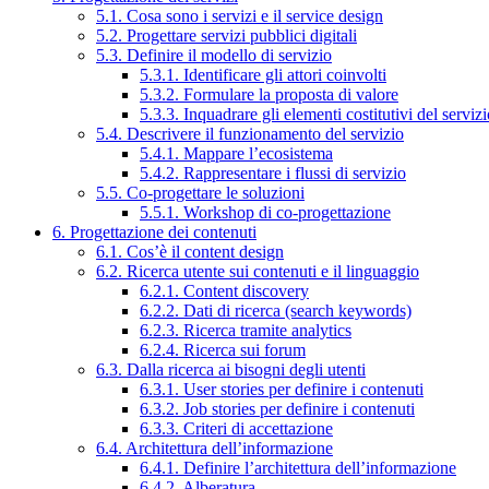
5.1. Cosa sono i servizi e il service design
5.2. Progettare servizi pubblici digitali
5.3. Definire il modello di servizio
5.3.1. Identificare gli attori coinvolti
5.3.2. Formulare la proposta di valore
5.3.3. Inquadrare gli elementi costitutivi del serviz
5.4. Descrivere il funzionamento del servizio
5.4.1. Mappare l’ecosistema
5.4.2. Rappresentare i flussi di servizio
5.5. Co-progettare le soluzioni
5.5.1. Workshop di co-progettazione
6. Progettazione dei contenuti
6.1. Cos’è il content design
6.2. Ricerca utente sui contenuti e il linguaggio
6.2.1. Content discovery
6.2.2. Dati di ricerca (search keywords)
6.2.3. Ricerca tramite analytics
6.2.4. Ricerca sui forum
6.3. Dalla ricerca ai bisogni degli utenti
6.3.1. User stories per definire i contenuti
6.3.2. Job stories per definire i contenuti
6.3.3. Criteri di accettazione
6.4. Architettura dell’informazione
6.4.1. Definire l’architettura dell’informazione
6.4.2. Alberatura