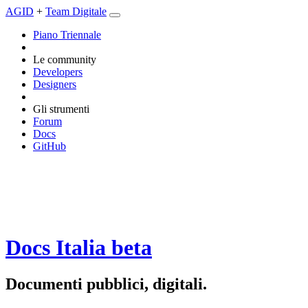
AGID
+
Team Digitale
Piano Triennale
Le community
Developers
Designers
Gli strumenti
Forum
Docs
GitHub
Docs Italia
beta
Documenti pubblici, digitali.