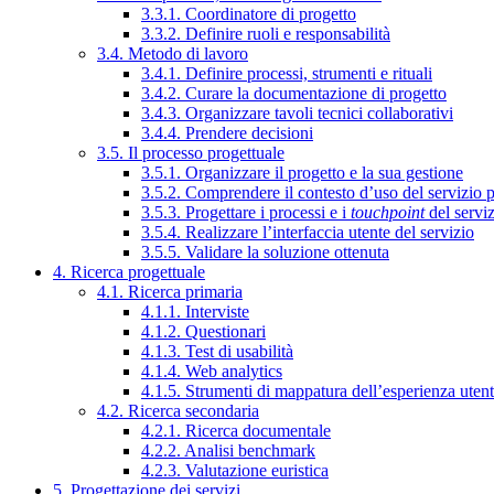
3.3.1. Coordinatore di progetto
3.3.2. Definire ruoli e responsabilità
3.4. Metodo di lavoro
3.4.1. Definire processi, strumenti e rituali
3.4.2. Curare la documentazione di progetto
3.4.3. Organizzare tavoli tecnici collaborativi
3.4.4. Prendere decisioni
3.5. Il processo progettuale
3.5.1. Organizzare il progetto e la sua gestione
3.5.2. Comprendere il contesto d’uso del servizio 
3.5.3. Progettare i processi e i
touchpoint
del servi
3.5.4. Realizzare l’interfaccia utente del servizio
3.5.5. Validare la soluzione ottenuta
4. Ricerca progettuale
4.1. Ricerca primaria
4.1.1. Interviste
4.1.2. Questionari
4.1.3. Test di usabilità
4.1.4. Web analytics
4.1.5. Strumenti di mappatura dell’esperienza uten
4.2. Ricerca secondaria
4.2.1. Ricerca documentale
4.2.2. Analisi benchmark
4.2.3. Valutazione euristica
5. Progettazione dei servizi