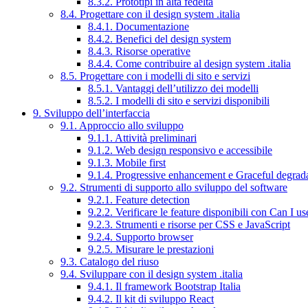
8.3.2. Prototipi in alta fedeltà
8.4. Progettare con il design system .italia
8.4.1. Documentazione
8.4.2. Benefici del design system
8.4.3. Risorse operative
8.4.4. Come contribuire al design system .italia
8.5. Progettare con i modelli di sito e servizi
8.5.1. Vantaggi dell’utilizzo dei modelli
8.5.2. I modelli di sito e servizi disponibili
9. Sviluppo dell’interfaccia
9.1. Approccio allo sviluppo
9.1.1. Attività preliminari
9.1.2. Web design responsivo e accessibile
9.1.3. Mobile first
9.1.4. Progressive enhancement e Graceful degrad
9.2. Strumenti di supporto allo sviluppo del software
9.2.1. Feature detection
9.2.2. Verificare le feature disponibili con Can I us
9.2.3. Strumenti e risorse per CSS e JavaScript
9.2.4. Supporto browser
9.2.5. Misurare le prestazioni
9.3. Catalogo del riuso
9.4. Sviluppare con il design system .italia
9.4.1. Il framework Bootstrap Italia
9.4.2. Il kit di sviluppo React