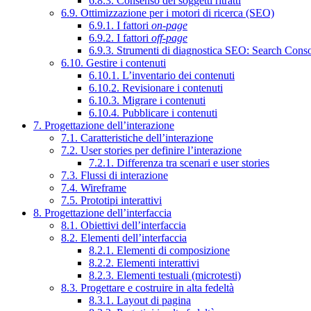
6.8.3. Consenso dei soggetti ritratti
6.9. Ottimizzazione per i motori di ricerca (SEO)
6.9.1. I fattori
on-page
6.9.2. I fattori
off-page
6.9.3. Strumenti di diagnostica SEO: Search Cons
6.10. Gestire i contenuti
6.10.1. L’inventario dei contenuti
6.10.2. Revisionare i contenuti
6.10.3. Migrare i contenuti
6.10.4. Pubblicare i contenuti
7. Progettazione dell’interazione
7.1. Caratteristiche dell’interazione
7.2. User stories per definire l’interazione
7.2.1. Differenza tra scenari e user stories
7.3. Flussi di interazione
7.4. Wireframe
7.5. Prototipi interattivi
8. Progettazione dell’interfaccia
8.1. Obiettivi dell’interfaccia
8.2. Elementi dell’interfaccia
8.2.1. Elementi di composizione
8.2.2. Elementi interattivi
8.2.3. Elementi testuali (microtesti)
8.3. Progettare e costruire in alta fedeltà
8.3.1. Layout di pagina