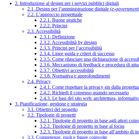
2. Introduzione al design per i servizi pubblici digitali
2.1. Design per l’amministrazione digitale (
e-government
2.2. L’approccio progettuale
2.2.1. Buone pratiche
2.2.2. Principi
2.3. Accessibilità
2.3.1. Definizione
2.3.2. Accessibilità by design
2.3.3. Principi per l’accessibilità
2.3.4. Linee guida e criteri di successo
2.3.5. Come rilasciare una dichiarazione di accessib
2.3.6. Meccanismo di feedback e procedura di attu
2.3.7. Obiettivi accessibilità
2.3.8. Normativa e approfondimenti
2.4. Privacy
2.4.1. Come rispettare la privacy sin dalla progettaz
2.4.2. Richiedi il consenso quando necessario
2.4.3. Le basi del sito web: architettura, informati
3. Pianificazione, gestione e strategia
3.1. Obiettivi del progetto
3.2. Tipologie di progetti
3.2.1. Tipologie di progetto in base agli attori coinv
3.2.2. Tipologie di progetto in base al focus
3.2.3. Tipologie di progetto in base all’ambito di i
3.3. Competenze, ruoli e figure coinvolte