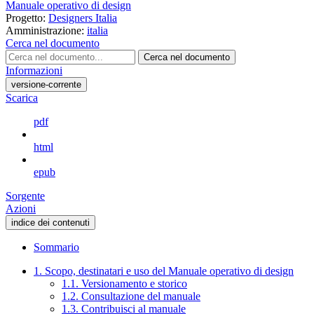
Manuale operativo di design
Progetto:
Designers Italia
Amministrazione:
italia
Cerca nel documento
Cerca nel documento
Informazioni
versione-corrente
Scarica
pdf
html
epub
Sorgente
Azioni
indice dei contenuti
Sommario
1. Scopo, destinatari e uso del Manuale operativo di design
1.1. Versionamento e storico
1.2. Consultazione del manuale
1.3. Contribuisci al manuale