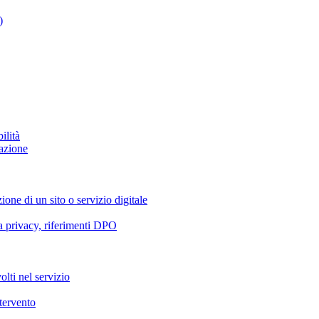
)
ilità
azione
ione di un sito o servizio digitale
va privacy, riferimenti DPO
olti nel servizio
ntervento