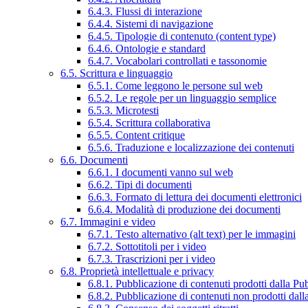
6.4.3. Flussi di interazione
6.4.4. Sistemi di navigazione
6.4.5. Tipologie di contenuto (content type)
6.4.6. Ontologie e standard
6.4.7. Vocabolari controllati e tassonomie
6.5. Scrittura e linguaggio
6.5.1. Come leggono le persone sul web
6.5.2. Le regole per un linguaggio semplice
6.5.3. Microtesti
6.5.4. Scrittura collaborativa
6.5.5. Content critique
6.5.6. Traduzione e localizzazione dei contenuti
6.6. Documenti
6.6.1. I documenti vanno sul web
6.6.2. Tipi di documenti
6.6.3. Formato di lettura dei documenti elettronici
6.6.4. Modalità di produzione dei documenti
6.7. Immagini e video
6.7.1. Testo alternativo (alt text) per le immagini
6.7.2. Sottotitoli per i video
6.7.3. Trascrizioni per i video
6.8. Proprietà intellettuale e privacy
6.8.1. Pubblicazione di contenuti prodotti dalla P
6.8.2. Pubblicazione di contenuti non prodotti dal