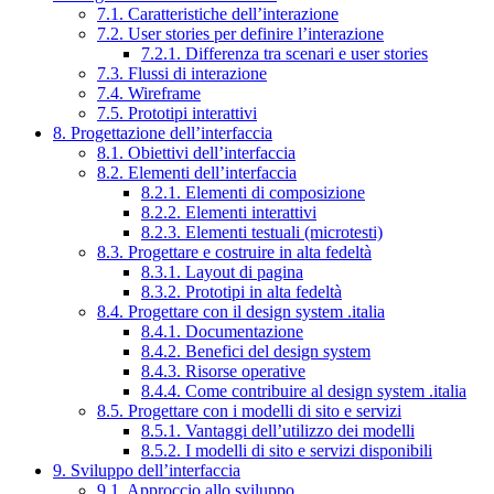
7.1. Caratteristiche dell’interazione
7.2. User stories per definire l’interazione
7.2.1. Differenza tra scenari e user stories
7.3. Flussi di interazione
7.4. Wireframe
7.5. Prototipi interattivi
8. Progettazione dell’interfaccia
8.1. Obiettivi dell’interfaccia
8.2. Elementi dell’interfaccia
8.2.1. Elementi di composizione
8.2.2. Elementi interattivi
8.2.3. Elementi testuali (microtesti)
8.3. Progettare e costruire in alta fedeltà
8.3.1. Layout di pagina
8.3.2. Prototipi in alta fedeltà
8.4. Progettare con il design system .italia
8.4.1. Documentazione
8.4.2. Benefici del design system
8.4.3. Risorse operative
8.4.4. Come contribuire al design system .italia
8.5. Progettare con i modelli di sito e servizi
8.5.1. Vantaggi dell’utilizzo dei modelli
8.5.2. I modelli di sito e servizi disponibili
9. Sviluppo dell’interfaccia
9.1. Approccio allo sviluppo