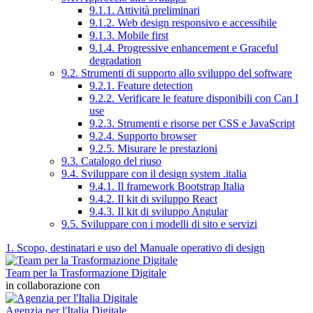
9.1.1. Attività preliminari
9.1.2. Web design responsivo e accessibile
9.1.3. Mobile first
9.1.4. Progressive enhancement e Graceful
degradation
9.2. Strumenti di supporto allo sviluppo del software
9.2.1. Feature detection
9.2.2. Verificare le feature disponibili con Can I
use
9.2.3. Strumenti e risorse per CSS e JavaScript
9.2.4. Supporto browser
9.2.5. Misurare le prestazioni
9.3. Catalogo del riuso
9.4. Sviluppare con il design system .italia
9.4.1. Il framework Bootstrap Italia
9.4.2. Il kit di sviluppo React
9.4.3. Il kit di sviluppo Angular
9.5. Sviluppare con i modelli di sito e servizi
1. Scopo, destinatari e uso del Manuale operativo di design
Team per la Trasformazione Digitale
in collaborazione con
Agenzia per l'Italia Digitale