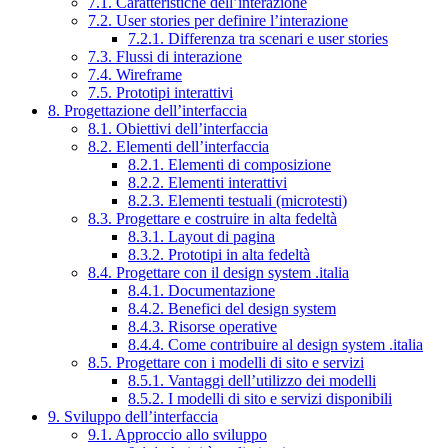
7.1. Caratteristiche dell’interazione
7.2. User stories per definire l’interazione
7.2.1. Differenza tra scenari e user stories
7.3. Flussi di interazione
7.4. Wireframe
7.5. Prototipi interattivi
8. Progettazione dell’interfaccia
8.1. Obiettivi dell’interfaccia
8.2. Elementi dell’interfaccia
8.2.1. Elementi di composizione
8.2.2. Elementi interattivi
8.2.3. Elementi testuali (microtesti)
8.3. Progettare e costruire in alta fedeltà
8.3.1. Layout di pagina
8.3.2. Prototipi in alta fedeltà
8.4. Progettare con il design system .italia
8.4.1. Documentazione
8.4.2. Benefici del design system
8.4.3. Risorse operative
8.4.4. Come contribuire al design system .italia
8.5. Progettare con i modelli di sito e servizi
8.5.1. Vantaggi dell’utilizzo dei modelli
8.5.2. I modelli di sito e servizi disponibili
9. Sviluppo dell’interfaccia
9.1. Approccio allo sviluppo