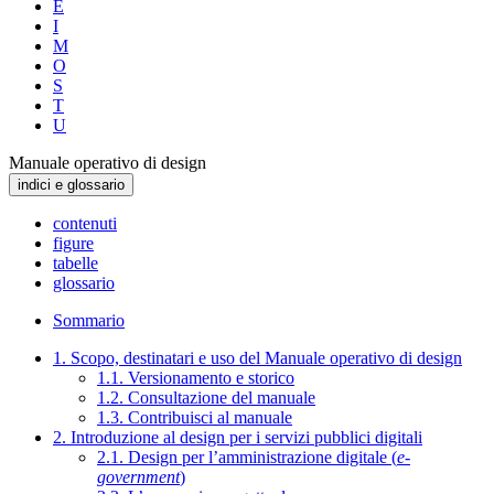
E
I
M
O
S
T
U
Manuale operativo di design
indici e glossario
contenuti
figure
tabelle
glossario
Sommario
1. Scopo, destinatari e uso del Manuale operativo di design
1.1. Versionamento e storico
1.2. Consultazione del manuale
1.3. Contribuisci al manuale
2. Introduzione al design per i servizi pubblici digitali
2.1. Design per l’amministrazione digitale (
e-
government
)