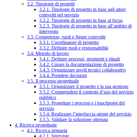
3.2. Tipologie di progetti
3.2.1. Tipologie di progetto in base agli attori
coinvolti nel servizio
3.2.2. Tipologie di progetto in base al focus
3.2.3. Tipologie di progetto in base all’ambito di
intervento
3.3. Competenze, ruoli e figure coinvolte
3.3.1. Coordinatore di progetto
3.3.2. Definire ruoli e responsabilità
3.4. Metodo di lavoro
3.4.1. Definire processi, strumenti e rituali
3.4.2. Curare la documentazione di progetto
3.4.3. Organizzare tavoli tecnici collaborativi
3.4.4. Prendere decisioni
3.5. Il processo progettuale
3.5.1. Organizzare il progetto e la sua gestione
3.5.2. Comprendere il contesto d’uso del servizio
pubblico
3.5.3. Progettare i processi e i
touchpoint
del
servizio
3.5.4. Realizzare l’interfaccia utente del servizio
3.5.5. Validare la soluzione ottenuta
4. Ricerca progettuale
4.1. Ricerca primaria
4.1.1. Interviste