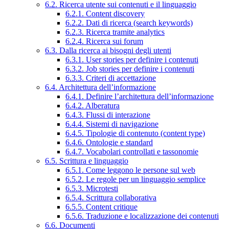
6.2. Ricerca utente sui contenuti e il linguaggio
6.2.1. Content discovery
6.2.2. Dati di ricerca (search keywords)
6.2.3. Ricerca tramite analytics
6.2.4. Ricerca sui forum
6.3. Dalla ricerca ai bisogni degli utenti
6.3.1. User stories per definire i contenuti
6.3.2. Job stories per definire i contenuti
6.3.3. Criteri di accettazione
6.4. Architettura dell’informazione
6.4.1. Definire l’architettura dell’informazione
6.4.2. Alberatura
6.4.3. Flussi di interazione
6.4.4. Sistemi di navigazione
6.4.5. Tipologie di contenuto (content type)
6.4.6. Ontologie e standard
6.4.7. Vocabolari controllati e tassonomie
6.5. Scrittura e linguaggio
6.5.1. Come leggono le persone sul web
6.5.2. Le regole per un linguaggio semplice
6.5.3. Microtesti
6.5.4. Scrittura collaborativa
6.5.5. Content critique
6.5.6. Traduzione e localizzazione dei contenuti
6.6. Documenti