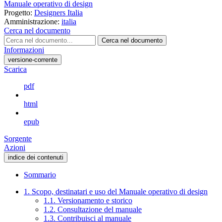
Manuale operativo di design
Progetto:
Designers Italia
Amministrazione:
italia
Cerca nel documento
Cerca nel documento
Informazioni
versione-corrente
Scarica
pdf
html
epub
Sorgente
Azioni
indice dei contenuti
Sommario
1. Scopo, destinatari e uso del Manuale operativo di design
1.1. Versionamento e storico
1.2. Consultazione del manuale
1.3. Contribuisci al manuale