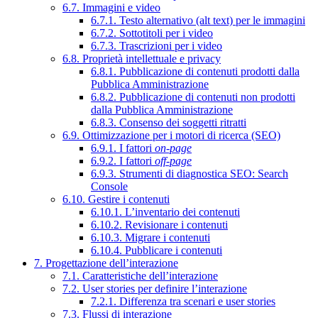
6.7. Immagini e video
6.7.1. Testo alternativo (alt text) per le immagini
6.7.2. Sottotitoli per i video
6.7.3. Trascrizioni per i video
6.8. Proprietà intellettuale e privacy
6.8.1. Pubblicazione di contenuti prodotti dalla
Pubblica Amministrazione
6.8.2. Pubblicazione di contenuti non prodotti
dalla Pubblica Amministrazione
6.8.3. Consenso dei soggetti ritratti
6.9. Ottimizzazione per i motori di ricerca (SEO)
6.9.1. I fattori
on-page
6.9.2. I fattori
off-page
6.9.3. Strumenti di diagnostica SEO: Search
Console
6.10. Gestire i contenuti
6.10.1. L’inventario dei contenuti
6.10.2. Revisionare i contenuti
6.10.3. Migrare i contenuti
6.10.4. Pubblicare i contenuti
7. Progettazione dell’interazione
7.1. Caratteristiche dell’interazione
7.2. User stories per definire l’interazione
7.2.1. Differenza tra scenari e user stories
7.3. Flussi di interazione