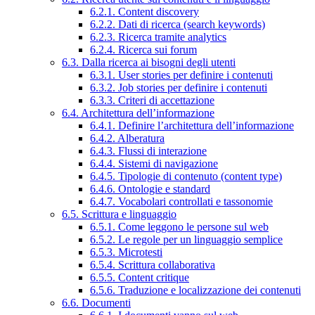
6.2.1. Content discovery
6.2.2. Dati di ricerca (search keywords)
6.2.3. Ricerca tramite analytics
6.2.4. Ricerca sui forum
6.3. Dalla ricerca ai bisogni degli utenti
6.3.1. User stories per definire i contenuti
6.3.2. Job stories per definire i contenuti
6.3.3. Criteri di accettazione
6.4. Architettura dell’informazione
6.4.1. Definire l’architettura dell’informazione
6.4.2. Alberatura
6.4.3. Flussi di interazione
6.4.4. Sistemi di navigazione
6.4.5. Tipologie di contenuto (content type)
6.4.6. Ontologie e standard
6.4.7. Vocabolari controllati e tassonomie
6.5. Scrittura e linguaggio
6.5.1. Come leggono le persone sul web
6.5.2. Le regole per un linguaggio semplice
6.5.3. Microtesti
6.5.4. Scrittura collaborativa
6.5.5. Content critique
6.5.6. Traduzione e localizzazione dei contenuti
6.6. Documenti