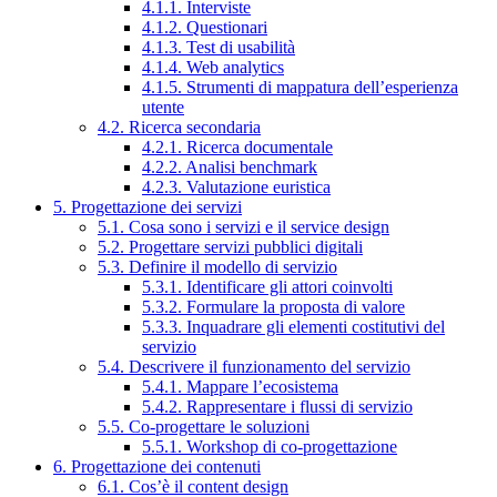
4.1.1. Interviste
4.1.2. Questionari
4.1.3. Test di usabilità
4.1.4. Web analytics
4.1.5. Strumenti di mappatura dell’esperienza
utente
4.2. Ricerca secondaria
4.2.1. Ricerca documentale
4.2.2. Analisi benchmark
4.2.3. Valutazione euristica
5. Progettazione dei servizi
5.1. Cosa sono i servizi e il service design
5.2. Progettare servizi pubblici digitali
5.3. Definire il modello di servizio
5.3.1. Identificare gli attori coinvolti
5.3.2. Formulare la proposta di valore
5.3.3. Inquadrare gli elementi costitutivi del
servizio
5.4. Descrivere il funzionamento del servizio
5.4.1. Mappare l’ecosistema
5.4.2. Rappresentare i flussi di servizio
5.5. Co-progettare le soluzioni
5.5.1. Workshop di co-progettazione
6. Progettazione dei contenuti
6.1. Cos’è il content design