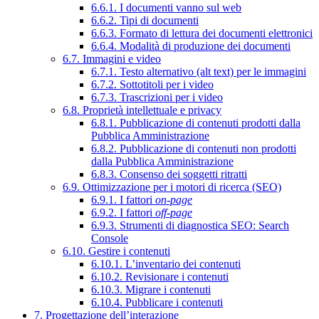
6.6.1. I documenti vanno sul web
6.6.2. Tipi di documenti
6.6.3. Formato di lettura dei documenti elettronici
6.6.4. Modalità di produzione dei documenti
6.7. Immagini e video
6.7.1. Testo alternativo (alt text) per le immagini
6.7.2. Sottotitoli per i video
6.7.3. Trascrizioni per i video
6.8. Proprietà intellettuale e privacy
6.8.1. Pubblicazione di contenuti prodotti dalla
Pubblica Amministrazione
6.8.2. Pubblicazione di contenuti non prodotti
dalla Pubblica Amministrazione
6.8.3. Consenso dei soggetti ritratti
6.9. Ottimizzazione per i motori di ricerca (SEO)
6.9.1. I fattori
on-page
6.9.2. I fattori
off-page
6.9.3. Strumenti di diagnostica SEO: Search
Console
6.10. Gestire i contenuti
6.10.1. L’inventario dei contenuti
6.10.2. Revisionare i contenuti
6.10.3. Migrare i contenuti
6.10.4. Pubblicare i contenuti
7. Progettazione dell’interazione