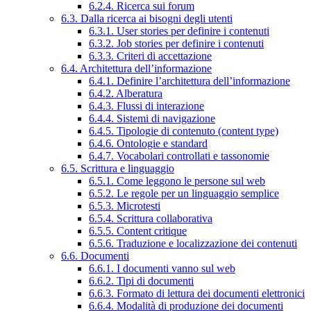
6.2.4. Ricerca sui forum
6.3. Dalla ricerca ai bisogni degli utenti
6.3.1. User stories per definire i contenuti
6.3.2. Job stories per definire i contenuti
6.3.3. Criteri di accettazione
6.4. Architettura dell’informazione
6.4.1. Definire l’architettura dell’informazione
6.4.2. Alberatura
6.4.3. Flussi di interazione
6.4.4. Sistemi di navigazione
6.4.5. Tipologie di contenuto (content type)
6.4.6. Ontologie e standard
6.4.7. Vocabolari controllati e tassonomie
6.5. Scrittura e linguaggio
6.5.1. Come leggono le persone sul web
6.5.2. Le regole per un linguaggio semplice
6.5.3. Microtesti
6.5.4. Scrittura collaborativa
6.5.5. Content critique
6.5.6. Traduzione e localizzazione dei contenuti
6.6. Documenti
6.6.1. I documenti vanno sul web
6.6.2. Tipi di documenti
6.6.3. Formato di lettura dei documenti elettronici
6.6.4. Modalità di produzione dei documenti