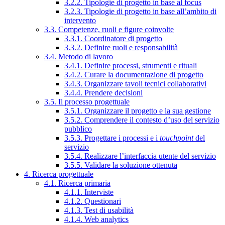
3.2.2. Tipologie di progetto in base al focus
3.2.3. Tipologie di progetto in base all’ambito di
intervento
3.3. Competenze, ruoli e figure coinvolte
3.3.1. Coordinatore di progetto
3.3.2. Definire ruoli e responsabilità
3.4. Metodo di lavoro
3.4.1. Definire processi, strumenti e rituali
3.4.2. Curare la documentazione di progetto
3.4.3. Organizzare tavoli tecnici collaborativi
3.4.4. Prendere decisioni
3.5. Il processo progettuale
3.5.1. Organizzare il progetto e la sua gestione
3.5.2. Comprendere il contesto d’uso del servizio
pubblico
3.5.3. Progettare i processi e i
touchpoint
del
servizio
3.5.4. Realizzare l’interfaccia utente del servizio
3.5.5. Validare la soluzione ottenuta
4. Ricerca progettuale
4.1. Ricerca primaria
4.1.1. Interviste
4.1.2. Questionari
4.1.3. Test di usabilità
4.1.4. Web analytics