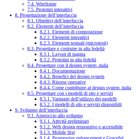
7.4. Wireframe
7.5. Prototipi interattivi
8. Progettazione dell’interfaccia
8.1. Obiettivi dell’interfaccia
8.2. Elementi dell’interfaccia
8.2.1. Elementi di composizione
8.2.2. Elementi interattivi
8.2.3. Elementi testuali (microtesti)
8.3. Progettare e costruire in alta fedeltà
8.3.1. Layout di pagina
8.3.2. Prototipi in alta fedeltà
8.4. Progettare con il design system .italia
8.4.1. Documentazione
8.4.2. Benefici del design system
8.4.3. Risorse operative
8.4.4. Come contribuire al design system .italia
8.5. Progettare con i modelli di sito e servizi
8.5.1. Vantaggi dell’utilizzo dei modelli
8.5.2. I modelli di sito e servizi disponibili
9. Sviluppo dell’interfaccia
9.1. Approccio allo sviluppo
9.1.1. Attività preliminari
9.1.2. Web design responsivo e accessibile
9.1.3. Mobile first
9.1.4. Progressive enhancement e Graceful