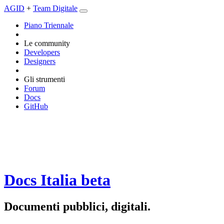
AGID
+
Team Digitale
Piano Triennale
Le community
Developers
Designers
Gli strumenti
Forum
Docs
GitHub
Docs Italia
beta
Documenti pubblici, digitali.