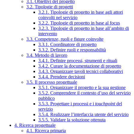
3.1. Obiettivi del progetto
3.2. Tipologie di progetti
3.2.1. Tipologie di progetto in base agli attori
coinvolti nel servizio
3.2.2. Tipologie di progetto in base al focus
3.2.3. Tipologie di progetto in base all’ambito di
intervento
3.3. Competenze, ruoli e figure coinvolte
3.3.1. Coordinatore di progetto
3.3.2. Definire ruoli e responsabilità
3.4. Metodo di lavoro
3.4.1. Definire processi, strumenti e rituali
3.4.2. Curare la documentazione di progetto
3.4.3. Organizzare tavoli tecnici collaborativi
3.4.4. Prendere decisioni
3.5. Il processo progettuale
3.5.1. Organizzare il progetto e la sua gestione
3.5.2. Comprendere il contesto d’uso del servizio
pubblico
3.5.3. Progettare i processi e i
touchpoint
del
servizio
3.5.4. Realizzare l’interfaccia utente del servizio
3.5.5. Validare la soluzione ottenuta
4. Ricerca progettuale
4.1. Ricerca primaria