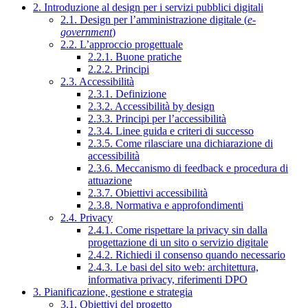
2. Introduzione al design per i servizi pubblici digitali
2.1. Design per l’amministrazione digitale (
e-
government
)
2.2. L’approccio progettuale
2.2.1. Buone pratiche
2.2.2. Principi
2.3. Accessibilità
2.3.1. Definizione
2.3.2. Accessibilità by design
2.3.3. Principi per l’accessibilità
2.3.4. Linee guida e criteri di successo
2.3.5. Come rilasciare una dichiarazione di
accessibilità
2.3.6. Meccanismo di feedback e procedura di
attuazione
2.3.7. Obiettivi accessibilità
2.3.8. Normativa e approfondimenti
2.4. Privacy
2.4.1. Come rispettare la privacy sin dalla
progettazione di un sito o servizio digitale
2.4.2. Richiedi il consenso quando necessario
2.4.3. Le basi del sito web: architettura,
informativa privacy, riferimenti DPO
3. Pianificazione, gestione e strategia
3.1. Obiettivi del progetto