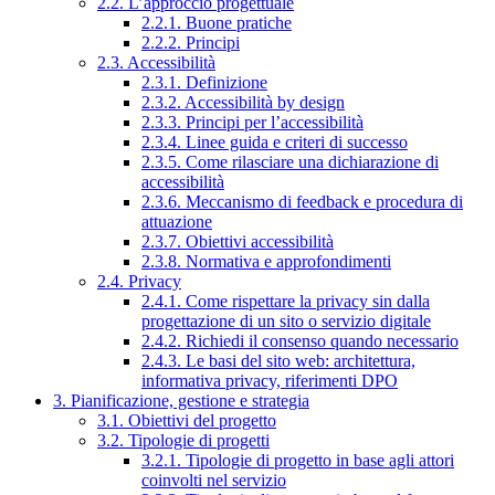
2.2. L’approccio progettuale
2.2.1. Buone pratiche
2.2.2. Principi
2.3. Accessibilità
2.3.1. Definizione
2.3.2. Accessibilità by design
2.3.3. Principi per l’accessibilità
2.3.4. Linee guida e criteri di successo
2.3.5. Come rilasciare una dichiarazione di
accessibilità
2.3.6. Meccanismo di feedback e procedura di
attuazione
2.3.7. Obiettivi accessibilità
2.3.8. Normativa e approfondimenti
2.4. Privacy
2.4.1. Come rispettare la privacy sin dalla
progettazione di un sito o servizio digitale
2.4.2. Richiedi il consenso quando necessario
2.4.3. Le basi del sito web: architettura,
informativa privacy, riferimenti DPO
3. Pianificazione, gestione e strategia
3.1. Obiettivi del progetto
3.2. Tipologie di progetti
3.2.1. Tipologie di progetto in base agli attori
coinvolti nel servizio