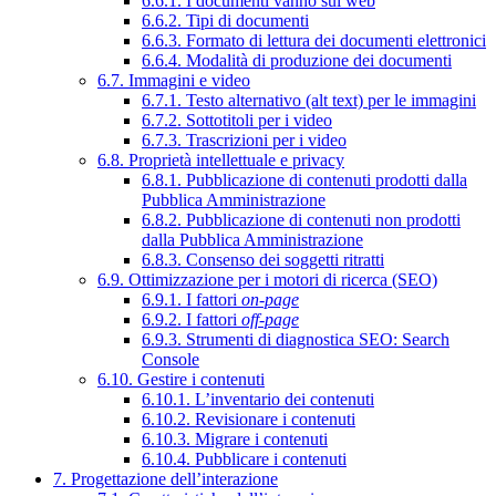
6.6.1. I documenti vanno sul web
6.6.2. Tipi di documenti
6.6.3. Formato di lettura dei documenti elettronici
6.6.4. Modalità di produzione dei documenti
6.7. Immagini e video
6.7.1. Testo alternativo (alt text) per le immagini
6.7.2. Sottotitoli per i video
6.7.3. Trascrizioni per i video
6.8. Proprietà intellettuale e privacy
6.8.1. Pubblicazione di contenuti prodotti dalla
Pubblica Amministrazione
6.8.2. Pubblicazione di contenuti non prodotti
dalla Pubblica Amministrazione
6.8.3. Consenso dei soggetti ritratti
6.9. Ottimizzazione per i motori di ricerca (SEO)
6.9.1. I fattori
on-page
6.9.2. I fattori
off-page
6.9.3. Strumenti di diagnostica SEO: Search
Console
6.10. Gestire i contenuti
6.10.1. L’inventario dei contenuti
6.10.2. Revisionare i contenuti
6.10.3. Migrare i contenuti
6.10.4. Pubblicare i contenuti
7. Progettazione dell’interazione