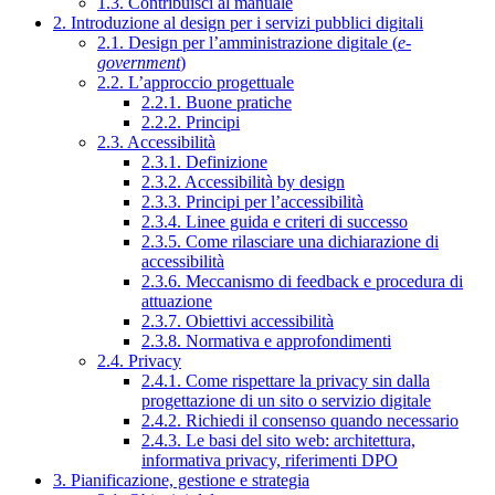
1.3. Contribuisci al manuale
2. Introduzione al design per i servizi pubblici digitali
2.1. Design per l’amministrazione digitale (
e-
government
)
2.2. L’approccio progettuale
2.2.1. Buone pratiche
2.2.2. Principi
2.3. Accessibilità
2.3.1. Definizione
2.3.2. Accessibilità by design
2.3.3. Principi per l’accessibilità
2.3.4. Linee guida e criteri di successo
2.3.5. Come rilasciare una dichiarazione di
accessibilità
2.3.6. Meccanismo di feedback e procedura di
attuazione
2.3.7. Obiettivi accessibilità
2.3.8. Normativa e approfondimenti
2.4. Privacy
2.4.1. Come rispettare la privacy sin dalla
progettazione di un sito o servizio digitale
2.4.2. Richiedi il consenso quando necessario
2.4.3. Le basi del sito web: architettura,
informativa privacy, riferimenti DPO
3. Pianificazione, gestione e strategia