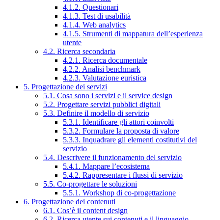
4.1.2. Questionari
4.1.3. Test di usabilità
4.1.4. Web analytics
4.1.5. Strumenti di mappatura dell’esperienza
utente
4.2. Ricerca secondaria
4.2.1. Ricerca documentale
4.2.2. Analisi benchmark
4.2.3. Valutazione euristica
5. Progettazione dei servizi
5.1. Cosa sono i servizi e il service design
5.2. Progettare servizi pubblici digitali
5.3. Definire il modello di servizio
5.3.1. Identificare gli attori coinvolti
5.3.2. Formulare la proposta di valore
5.3.3. Inquadrare gli elementi costitutivi del
servizio
5.4. Descrivere il funzionamento del servizio
5.4.1. Mappare l’ecosistema
5.4.2. Rappresentare i flussi di servizio
5.5. Co-progettare le soluzioni
5.5.1. Workshop di co-progettazione
6. Progettazione dei contenuti
6.1. Cos’è il content design
6.2. Ricerca utente sui contenuti e il linguaggio