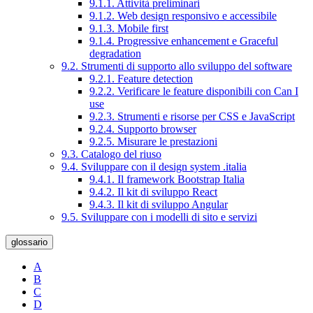
9.1.1. Attività preliminari
9.1.2. Web design responsivo e accessibile
9.1.3. Mobile first
9.1.4. Progressive enhancement e Graceful
degradation
9.2. Strumenti di supporto allo sviluppo del software
9.2.1. Feature detection
9.2.2. Verificare le feature disponibili con Can I
use
9.2.3. Strumenti e risorse per CSS e JavaScript
9.2.4. Supporto browser
9.2.5. Misurare le prestazioni
9.3. Catalogo del riuso
9.4. Sviluppare con il design system .italia
9.4.1. Il framework Bootstrap Italia
9.4.2. Il kit di sviluppo React
9.4.3. Il kit di sviluppo Angular
9.5. Sviluppare con i modelli di sito e servizi
glossario
A
B
C
D