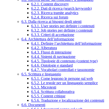
6.2.1. Content discovery
6.2.2. Dati di ricerca (search keywords)
6.2.3. Ricerca tramite analytics
6.2.4. Ricerca sui forum
6.3. Dalla ricerca ai bisogni degli utenti
6.3.1. User stories per definire i contenuti
6.3.2. Job stories per definire i contenuti
6.3.3. Criteri di accettazione
6.4. Architettura dell’informazione
6.4.1. Definire l’architettura dell’informazione
6.4.2. Alberatura
6.4.3. Flussi di interazione
6.4.4. Sistemi di navigazione
6.4.5. Tipologie di contenuto (content type)
6.4.6. Ontologie e standard
6.4.7. Vocabolari controllati e tassonomie
6.5. Scrittura e linguaggio
6.5.1. Come leggono le persone sul web
6.5.2. Le regole per un linguaggio semplice
6.5.3. Microtesti
6.5.4. Scrittura collaborativa
6.5.5. Content critique
6.5.6. Traduzione e localizzazione dei contenuti
6.6. Documenti