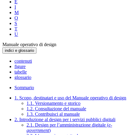
E
I
M
O
S
T
U
Manuale operativo di design
indici e glossario
contenuti
figure
tabelle
glossario
Sommario
1. Scopo, destinatari e uso del Manuale operativo di design
1.1. Versionamento e storico
1.2. Consultazione del manuale
1.3. Contribuisci al manuale
2. Introduzione al design per i servizi pubblici digitali
2.1. Design per l’amministrazione digitale (
e-
government
)