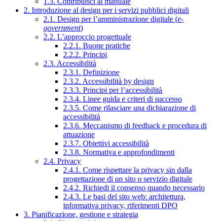
1.3. Contribuisci al manuale
2. Introduzione al design per i servizi pubblici digitali
2.1. Design per l’amministrazione digitale (
e-
government
)
2.2. L’approccio progettuale
2.2.1. Buone pratiche
2.2.2. Principi
2.3. Accessibilità
2.3.1. Definizione
2.3.2. Accessibilità by design
2.3.3. Principi per l’accessibilità
2.3.4. Linee guida e criteri di successo
2.3.5. Come rilasciare una dichiarazione di
accessibilità
2.3.6. Meccanismo di feedback e procedura di
attuazione
2.3.7. Obiettivi accessibilità
2.3.8. Normativa e approfondimenti
2.4. Privacy
2.4.1. Come rispettare la privacy sin dalla
progettazione di un sito o servizio digitale
2.4.2. Richiedi il consenso quando necessario
2.4.3. Le basi del sito web: architettura,
informativa privacy, riferimenti DPO
3. Pianificazione, gestione e strategia