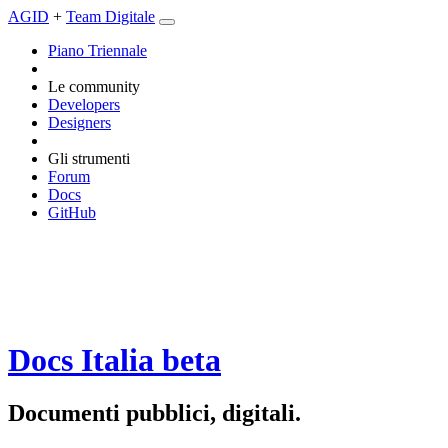
AGID
+
Team Digitale
Piano Triennale
Le community
Developers
Designers
Gli strumenti
Forum
Docs
GitHub
Docs Italia
beta
Documenti pubblici, digitali.