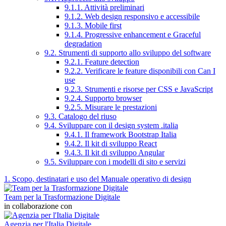
9.1.1. Attività preliminari
9.1.2. Web design responsivo e accessibile
9.1.3. Mobile first
9.1.4. Progressive enhancement e Graceful
degradation
9.2. Strumenti di supporto allo sviluppo del software
9.2.1. Feature detection
9.2.2. Verificare le feature disponibili con Can I
use
9.2.3. Strumenti e risorse per CSS e JavaScript
9.2.4. Supporto browser
9.2.5. Misurare le prestazioni
9.3. Catalogo del riuso
9.4. Sviluppare con il design system .italia
9.4.1. Il framework Bootstrap Italia
9.4.2. Il kit di sviluppo React
9.4.3. Il kit di sviluppo Angular
9.5. Sviluppare con i modelli di sito e servizi
1. Scopo, destinatari e uso del Manuale operativo di design
Team per la Trasformazione Digitale
in collaborazione con
Agenzia per l'Italia Digitale