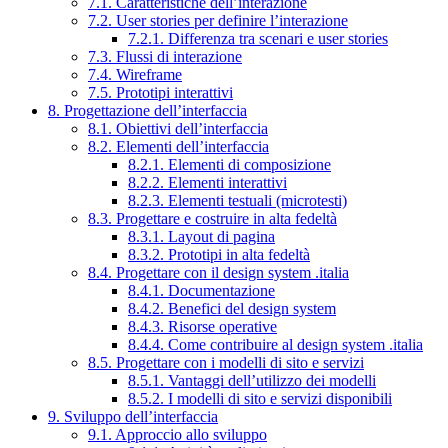
7.1. Caratteristiche dell’interazione
7.2. User stories per definire l’interazione
7.2.1. Differenza tra scenari e user stories
7.3. Flussi di interazione
7.4. Wireframe
7.5. Prototipi interattivi
8. Progettazione dell’interfaccia
8.1. Obiettivi dell’interfaccia
8.2. Elementi dell’interfaccia
8.2.1. Elementi di composizione
8.2.2. Elementi interattivi
8.2.3. Elementi testuali (microtesti)
8.3. Progettare e costruire in alta fedeltà
8.3.1. Layout di pagina
8.3.2. Prototipi in alta fedeltà
8.4. Progettare con il design system .italia
8.4.1. Documentazione
8.4.2. Benefici del design system
8.4.3. Risorse operative
8.4.4. Come contribuire al design system .italia
8.5. Progettare con i modelli di sito e servizi
8.5.1. Vantaggi dell’utilizzo dei modelli
8.5.2. I modelli di sito e servizi disponibili
9. Sviluppo dell’interfaccia
9.1. Approccio allo sviluppo