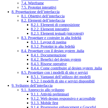
7.4. Wireframe
7.5. Prototipi interattivi
8. Progettazione dell’interfaccia
8.1. Obiettivi dell’interfaccia
8.2. Elementi dell’interfaccia
8.2.1. Elementi di composizione
8.2.2. Elementi interattivi
8.2.3. Elementi testuali (microtesti)
8.3. Progettare e costruire in alta fedeltà
8.3.1. Layout di pagina
8.3.2. Prototipi in alta fedeltà
8.4. Progettare con il design system .italia
8.4.1. Documentazione
8.4.2. Benefici del design system
8.4.3. Risorse operative
8.4.4. Come contribuire al design system .italia
8.5. Progettare con i modelli di sito e servizi
8.5.1. Vantaggi dell’utilizzo dei modelli
8.5.2. I modelli di sito e servizi disponibili
9. Sviluppo dell’interfaccia
9.1. Approccio allo sviluppo
9.1.1. Attività preliminari
9.1.2. Web design responsivo e accessibile
9.1.3. Mobile first
9.1.4. Progressive enhancement e Graceful