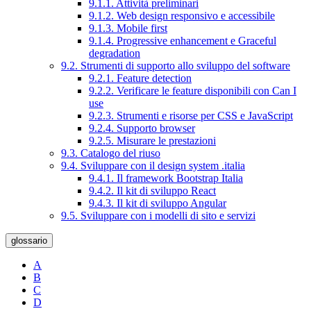
9.1.1. Attività preliminari
9.1.2. Web design responsivo e accessibile
9.1.3. Mobile first
9.1.4. Progressive enhancement e Graceful
degradation
9.2. Strumenti di supporto allo sviluppo del software
9.2.1. Feature detection
9.2.2. Verificare le feature disponibili con Can I
use
9.2.3. Strumenti e risorse per CSS e JavaScript
9.2.4. Supporto browser
9.2.5. Misurare le prestazioni
9.3. Catalogo del riuso
9.4. Sviluppare con il design system .italia
9.4.1. Il framework Bootstrap Italia
9.4.2. Il kit di sviluppo React
9.4.3. Il kit di sviluppo Angular
9.5. Sviluppare con i modelli di sito e servizi
glossario
A
B
C
D