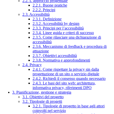
2.2. L’approccio progettuale
2.2.1. Buone pratiche
2.2.2. Principi
2.3. Accessibilità
2.3.1. Definizione
2.3.2. Accessibilità by design
2.3.3. Principi per l’accessibilità
2.3.4. Linee guida e criteri di successo
2.3.5. Come rilasciare una dichiarazione di
accessibilità
2.3.6. Meccanismo di feedback e procedura di
attuazione
2.3.7. Obiettivi accessibilità
2.3.8. Normativa e approfondimenti
2.4. Privacy
2.4.1. Come rispettare la privacy sin dalla
progettazione di un sito o servizio digitale
2.4.2. Richiedi il consenso quando necessario
2.4.3. Le basi del sito web: architettura,
informativa privacy, riferimenti DPO
3. Pianificazione, gestione e strategia
3.1. Obiettivi del progetto
3.2. Tipologie di progetti
3.2.1. Tipologie di progetto in base agli attori
coinvolti nel servizio