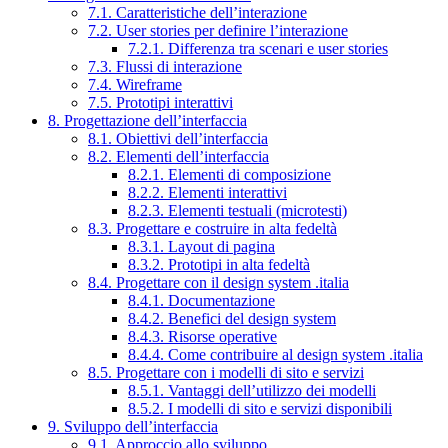
7.1. Caratteristiche dell’interazione
7.2. User stories per definire l’interazione
7.2.1. Differenza tra scenari e user stories
7.3. Flussi di interazione
7.4. Wireframe
7.5. Prototipi interattivi
8. Progettazione dell’interfaccia
8.1. Obiettivi dell’interfaccia
8.2. Elementi dell’interfaccia
8.2.1. Elementi di composizione
8.2.2. Elementi interattivi
8.2.3. Elementi testuali (microtesti)
8.3. Progettare e costruire in alta fedeltà
8.3.1. Layout di pagina
8.3.2. Prototipi in alta fedeltà
8.4. Progettare con il design system .italia
8.4.1. Documentazione
8.4.2. Benefici del design system
8.4.3. Risorse operative
8.4.4. Come contribuire al design system .italia
8.5. Progettare con i modelli di sito e servizi
8.5.1. Vantaggi dell’utilizzo dei modelli
8.5.2. I modelli di sito e servizi disponibili
9. Sviluppo dell’interfaccia
9.1. Approccio allo sviluppo