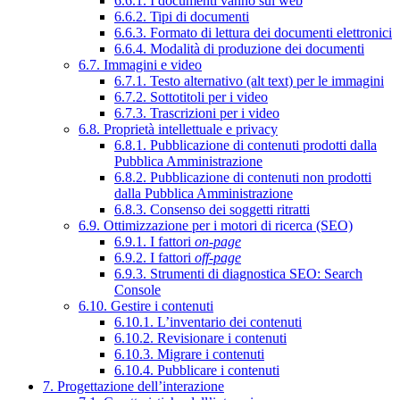
6.6.1. I documenti vanno sul web
6.6.2. Tipi di documenti
6.6.3. Formato di lettura dei documenti elettronici
6.6.4. Modalità di produzione dei documenti
6.7. Immagini e video
6.7.1. Testo alternativo (alt text) per le immagini
6.7.2. Sottotitoli per i video
6.7.3. Trascrizioni per i video
6.8. Proprietà intellettuale e privacy
6.8.1. Pubblicazione di contenuti prodotti dalla
Pubblica Amministrazione
6.8.2. Pubblicazione di contenuti non prodotti
dalla Pubblica Amministrazione
6.8.3. Consenso dei soggetti ritratti
6.9. Ottimizzazione per i motori di ricerca (SEO)
6.9.1. I fattori
on-page
6.9.2. I fattori
off-page
6.9.3. Strumenti di diagnostica SEO: Search
Console
6.10. Gestire i contenuti
6.10.1. L’inventario dei contenuti
6.10.2. Revisionare i contenuti
6.10.3. Migrare i contenuti
6.10.4. Pubblicare i contenuti
7. Progettazione dell’interazione