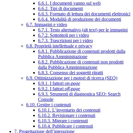
6.6.1. I documenti vanno sul web
6.6.2. Tipi di documenti
6.6.3. Formato di lettura dei documenti elettronici
6.6.4. Modalità di produzione dei documenti
6.7. Immagini e video
6.7.1. Testo alternativo (alt text) per le immagini
6.7.2. Sottotitoli per i video
6.7.3. Trascrizioni per i video
6.8. Proprietà intellettuale e privacy
6.8.1. Pubblicazione di contenuti prodotti dalla
Pubblica Amministrazione
6.8.2. Pubblicazione di contenuti non prodotti
dalla Pubblica Amministrazione
6.8.3. Consenso dei soggetti ritratti
6.9. Ottimizzazione per i motori di ricerca (SEO)
6.9.1. I fattori
on-page
6.9.2. I fattori
off-page
6.9.3. Strumenti di diagnostica SEO: Search
Console
6.10. Gestire i contenuti
6.10.1. L’inventario dei contenuti
6.10.2. Revisionare i contenuti
6.10.3. Migrare i contenuti
6.10.4. Pubblicare i contenuti
7. Progettazione dell’interazione