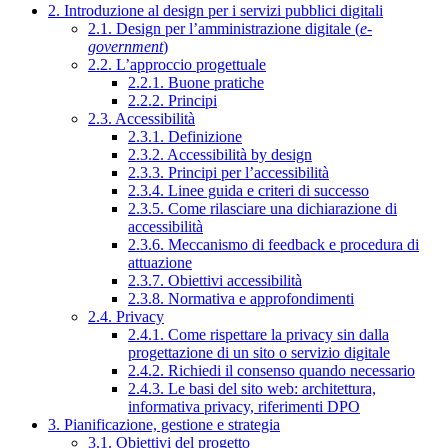
2. Introduzione al design per i servizi pubblici digitali
2.1. Design per l’amministrazione digitale (
e-
government
)
2.2. L’approccio progettuale
2.2.1. Buone pratiche
2.2.2. Principi
2.3. Accessibilità
2.3.1. Definizione
2.3.2. Accessibilità by design
2.3.3. Principi per l’accessibilità
2.3.4. Linee guida e criteri di successo
2.3.5. Come rilasciare una dichiarazione di
accessibilità
2.3.6. Meccanismo di feedback e procedura di
attuazione
2.3.7. Obiettivi accessibilità
2.3.8. Normativa e approfondimenti
2.4. Privacy
2.4.1. Come rispettare la privacy sin dalla
progettazione di un sito o servizio digitale
2.4.2. Richiedi il consenso quando necessario
2.4.3. Le basi del sito web: architettura,
informativa privacy, riferimenti DPO
3. Pianificazione, gestione e strategia
3.1. Obiettivi del progetto