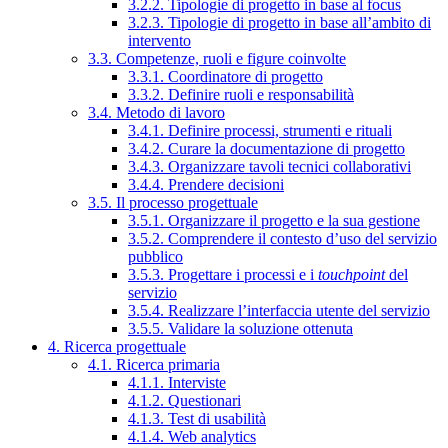
3.2.2. Tipologie di progetto in base al focus
3.2.3. Tipologie di progetto in base all’ambito di
intervento
3.3. Competenze, ruoli e figure coinvolte
3.3.1. Coordinatore di progetto
3.3.2. Definire ruoli e responsabilità
3.4. Metodo di lavoro
3.4.1. Definire processi, strumenti e rituali
3.4.2. Curare la documentazione di progetto
3.4.3. Organizzare tavoli tecnici collaborativi
3.4.4. Prendere decisioni
3.5. Il processo progettuale
3.5.1. Organizzare il progetto e la sua gestione
3.5.2. Comprendere il contesto d’uso del servizio
pubblico
3.5.3. Progettare i processi e i
touchpoint
del
servizio
3.5.4. Realizzare l’interfaccia utente del servizio
3.5.5. Validare la soluzione ottenuta
4. Ricerca progettuale
4.1. Ricerca primaria
4.1.1. Interviste
4.1.2. Questionari
4.1.3. Test di usabilità
4.1.4. Web analytics