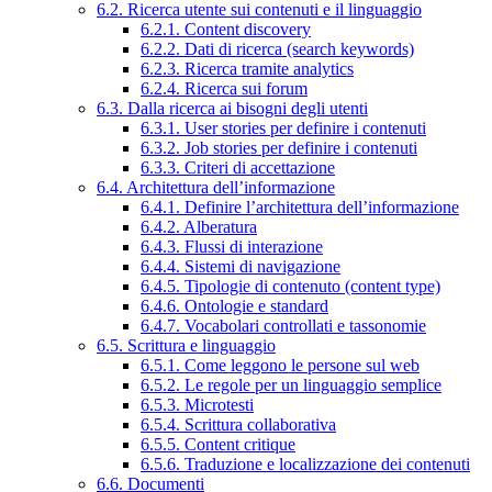
6.2. Ricerca utente sui contenuti e il linguaggio
6.2.1. Content discovery
6.2.2. Dati di ricerca (search keywords)
6.2.3. Ricerca tramite analytics
6.2.4. Ricerca sui forum
6.3. Dalla ricerca ai bisogni degli utenti
6.3.1. User stories per definire i contenuti
6.3.2. Job stories per definire i contenuti
6.3.3. Criteri di accettazione
6.4. Architettura dell’informazione
6.4.1. Definire l’architettura dell’informazione
6.4.2. Alberatura
6.4.3. Flussi di interazione
6.4.4. Sistemi di navigazione
6.4.5. Tipologie di contenuto (content type)
6.4.6. Ontologie e standard
6.4.7. Vocabolari controllati e tassonomie
6.5. Scrittura e linguaggio
6.5.1. Come leggono le persone sul web
6.5.2. Le regole per un linguaggio semplice
6.5.3. Microtesti
6.5.4. Scrittura collaborativa
6.5.5. Content critique
6.5.6. Traduzione e localizzazione dei contenuti
6.6. Documenti