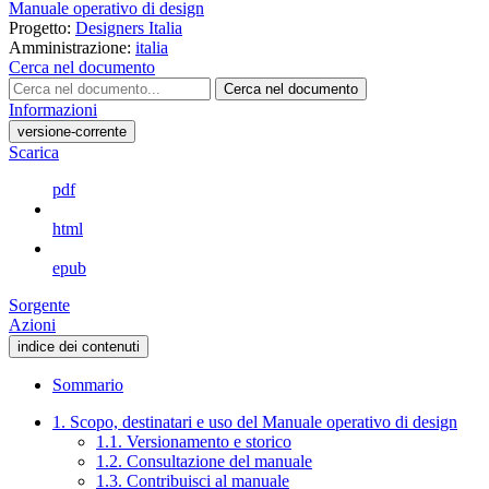
Manuale operativo di design
Progetto:
Designers Italia
Amministrazione:
italia
Cerca nel documento
Cerca nel documento
Informazioni
versione-corrente
Scarica
pdf
html
epub
Sorgente
Azioni
indice dei contenuti
Sommario
1. Scopo, destinatari e uso del Manuale operativo di design
1.1. Versionamento e storico
1.2. Consultazione del manuale
1.3. Contribuisci al manuale