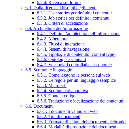
6.2.4. Ricerca sui forum
6.3. Dalla ricerca ai bisogni degli utenti
6.3.1. User stories per definire i contenuti
6.3.2. Job stories per definire i contenuti
6.3.3. Criteri di accettazione
6.4. Architettura dell’informazione
6.4.1. Definire l’architettura dell’informazione
6.4.2. Alberatura
6.4.3. Flussi di interazione
6.4.4. Sistemi di navigazione
6.4.5. Tipologie di contenuto (content type)
6.4.6. Ontologie e standard
6.4.7. Vocabolari controllati e tassonomie
6.5. Scrittura e linguaggio
6.5.1. Come leggono le persone sul web
6.5.2. Le regole per un linguaggio semplice
6.5.3. Microtesti
6.5.4. Scrittura collaborativa
6.5.5. Content critique
6.5.6. Traduzione e localizzazione dei contenuti
6.6. Documenti
6.6.1. I documenti vanno sul web
6.6.2. Tipi di documenti
6.6.3. Formato di lettura dei documenti elettronici
6.6.4. Modalità di produzione dei documenti