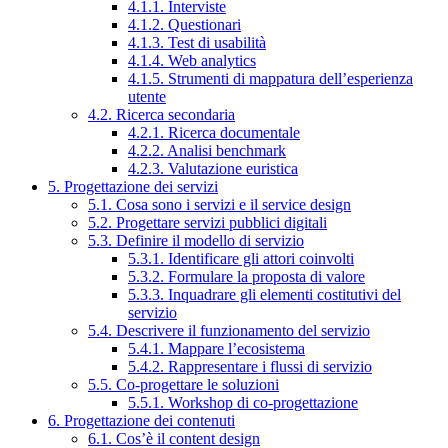
4.1.1. Interviste
4.1.2. Questionari
4.1.3. Test di usabilità
4.1.4. Web analytics
4.1.5. Strumenti di mappatura dell’esperienza
utente
4.2. Ricerca secondaria
4.2.1. Ricerca documentale
4.2.2. Analisi benchmark
4.2.3. Valutazione euristica
5. Progettazione dei servizi
5.1. Cosa sono i servizi e il service design
5.2. Progettare servizi pubblici digitali
5.3. Definire il modello di servizio
5.3.1. Identificare gli attori coinvolti
5.3.2. Formulare la proposta di valore
5.3.3. Inquadrare gli elementi costitutivi del
servizio
5.4. Descrivere il funzionamento del servizio
5.4.1. Mappare l’ecosistema
5.4.2. Rappresentare i flussi di servizio
5.5. Co-progettare le soluzioni
5.5.1. Workshop di co-progettazione
6. Progettazione dei contenuti
6.1. Cos’è il content design