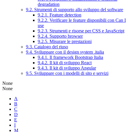
degradation
9.2. Strumenti di supporto allo sviluppo del software
9.2.1. Feature detection
9.2.2. Verificare le feature disponibili con Can I
use
9.2.3. Strumenti e risorse per CSS e JavaScript
9.2.4. Supporto browser
9.2.5. Misurare le prestazioni
9.3. Catalogo del riuso
9.4. Sviluppare con il design system .italia
9.4.1. Il framework Bootstrap Italia
9.4.2. Il kit di sviluppo React
9.4.3. Il kit di sviluppo Angular
9.5. Sviluppare con i modelli di sito e servizi
None
None
A
B
C
D
E
I
M