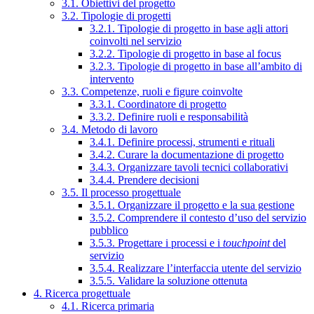
3.1. Obiettivi del progetto
3.2. Tipologie di progetti
3.2.1. Tipologie di progetto in base agli attori
coinvolti nel servizio
3.2.2. Tipologie di progetto in base al focus
3.2.3. Tipologie di progetto in base all’ambito di
intervento
3.3. Competenze, ruoli e figure coinvolte
3.3.1. Coordinatore di progetto
3.3.2. Definire ruoli e responsabilità
3.4. Metodo di lavoro
3.4.1. Definire processi, strumenti e rituali
3.4.2. Curare la documentazione di progetto
3.4.3. Organizzare tavoli tecnici collaborativi
3.4.4. Prendere decisioni
3.5. Il processo progettuale
3.5.1. Organizzare il progetto e la sua gestione
3.5.2. Comprendere il contesto d’uso del servizio
pubblico
3.5.3. Progettare i processi e i
touchpoint
del
servizio
3.5.4. Realizzare l’interfaccia utente del servizio
3.5.5. Validare la soluzione ottenuta
4. Ricerca progettuale
4.1. Ricerca primaria