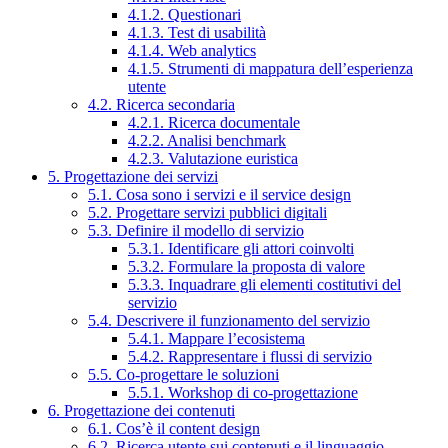
4.1.2. Questionari
4.1.3. Test di usabilità
4.1.4. Web analytics
4.1.5. Strumenti di mappatura dell’esperienza
utente
4.2. Ricerca secondaria
4.2.1. Ricerca documentale
4.2.2. Analisi benchmark
4.2.3. Valutazione euristica
5. Progettazione dei servizi
5.1. Cosa sono i servizi e il service design
5.2. Progettare servizi pubblici digitali
5.3. Definire il modello di servizio
5.3.1. Identificare gli attori coinvolti
5.3.2. Formulare la proposta di valore
5.3.3. Inquadrare gli elementi costitutivi del
servizio
5.4. Descrivere il funzionamento del servizio
5.4.1. Mappare l’ecosistema
5.4.2. Rappresentare i flussi di servizio
5.5. Co-progettare le soluzioni
5.5.1. Workshop di co-progettazione
6. Progettazione dei contenuti
6.1. Cos’è il content design
6.2. Ricerca utente sui contenuti e il linguaggio