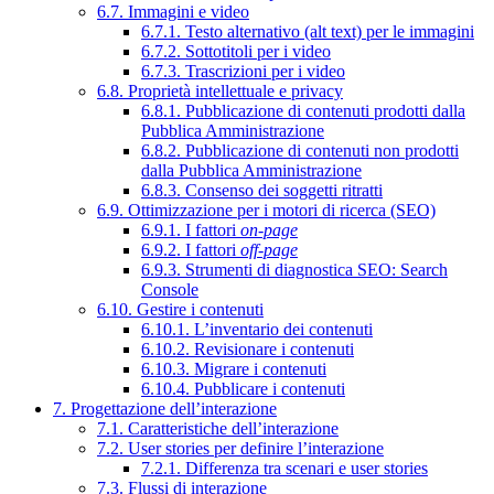
6.7. Immagini e video
6.7.1. Testo alternativo (alt text) per le immagini
6.7.2. Sottotitoli per i video
6.7.3. Trascrizioni per i video
6.8. Proprietà intellettuale e privacy
6.8.1. Pubblicazione di contenuti prodotti dalla
Pubblica Amministrazione
6.8.2. Pubblicazione di contenuti non prodotti
dalla Pubblica Amministrazione
6.8.3. Consenso dei soggetti ritratti
6.9. Ottimizzazione per i motori di ricerca (SEO)
6.9.1. I fattori
on-page
6.9.2. I fattori
off-page
6.9.3. Strumenti di diagnostica SEO: Search
Console
6.10. Gestire i contenuti
6.10.1. L’inventario dei contenuti
6.10.2. Revisionare i contenuti
6.10.3. Migrare i contenuti
6.10.4. Pubblicare i contenuti
7. Progettazione dell’interazione
7.1. Caratteristiche dell’interazione
7.2. User stories per definire l’interazione
7.2.1. Differenza tra scenari e user stories
7.3. Flussi di interazione