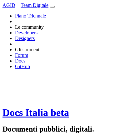
AGID
+
Team Digitale
Piano Triennale
Le community
Developers
Designers
Gli strumenti
Forum
Docs
GitHub
Docs Italia
beta
Documenti pubblici, digitali.