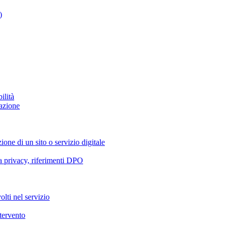
)
ilità
azione
ione di un sito o servizio digitale
va privacy, riferimenti DPO
olti nel servizio
ntervento