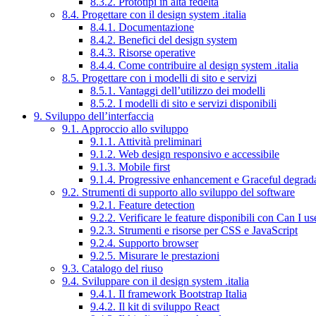
8.3.2. Prototipi in alta fedeltà
8.4. Progettare con il design system .italia
8.4.1. Documentazione
8.4.2. Benefici del design system
8.4.3. Risorse operative
8.4.4. Come contribuire al design system .italia
8.5. Progettare con i modelli di sito e servizi
8.5.1. Vantaggi dell’utilizzo dei modelli
8.5.2. I modelli di sito e servizi disponibili
9. Sviluppo dell’interfaccia
9.1. Approccio allo sviluppo
9.1.1. Attività preliminari
9.1.2. Web design responsivo e accessibile
9.1.3. Mobile first
9.1.4. Progressive enhancement e Graceful degrad
9.2. Strumenti di supporto allo sviluppo del software
9.2.1. Feature detection
9.2.2. Verificare le feature disponibili con Can I us
9.2.3. Strumenti e risorse per CSS e JavaScript
9.2.4. Supporto browser
9.2.5. Misurare le prestazioni
9.3. Catalogo del riuso
9.4. Sviluppare con il design system .italia
9.4.1. Il framework Bootstrap Italia
9.4.2. Il kit di sviluppo React