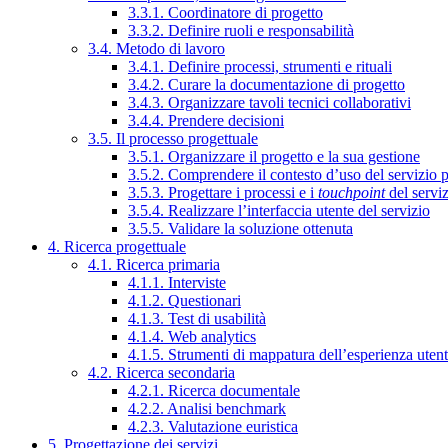
3.3.1. Coordinatore di progetto
3.3.2. Definire ruoli e responsabilità
3.4. Metodo di lavoro
3.4.1. Definire processi, strumenti e rituali
3.4.2. Curare la documentazione di progetto
3.4.3. Organizzare tavoli tecnici collaborativi
3.4.4. Prendere decisioni
3.5. Il processo progettuale
3.5.1. Organizzare il progetto e la sua gestione
3.5.2. Comprendere il contesto d’uso del servizio 
3.5.3. Progettare i processi e i
touchpoint
del servi
3.5.4. Realizzare l’interfaccia utente del servizio
3.5.5. Validare la soluzione ottenuta
4. Ricerca progettuale
4.1. Ricerca primaria
4.1.1. Interviste
4.1.2. Questionari
4.1.3. Test di usabilità
4.1.4. Web analytics
4.1.5. Strumenti di mappatura dell’esperienza uten
4.2. Ricerca secondaria
4.2.1. Ricerca documentale
4.2.2. Analisi benchmark
4.2.3. Valutazione euristica
5. Progettazione dei servizi