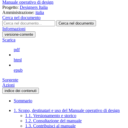
Manuale operativo di design
Progetto:
Designers Italia
Amministrazione:
italia
Cerca nel documento
Cerca nel documento
Informazioni
versione-corrente
Scarica
pdf
html
epub
Sorgente
Azioni
indice dei contenuti
Sommario
1. Scopo, destinatari e uso del Manuale operativo di design
1.1. Versionamento e storico
1.2. Consultazione del manuale
1.3. Contribuisci al manuale