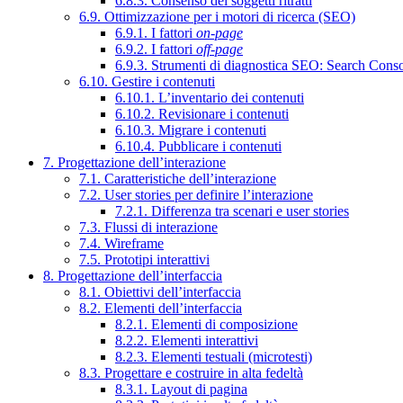
6.8.3. Consenso dei soggetti ritratti
6.9. Ottimizzazione per i motori di ricerca (SEO)
6.9.1. I fattori
on-page
6.9.2. I fattori
off-page
6.9.3. Strumenti di diagnostica SEO: Search Cons
6.10. Gestire i contenuti
6.10.1. L’inventario dei contenuti
6.10.2. Revisionare i contenuti
6.10.3. Migrare i contenuti
6.10.4. Pubblicare i contenuti
7. Progettazione dell’interazione
7.1. Caratteristiche dell’interazione
7.2. User stories per definire l’interazione
7.2.1. Differenza tra scenari e user stories
7.3. Flussi di interazione
7.4. Wireframe
7.5. Prototipi interattivi
8. Progettazione dell’interfaccia
8.1. Obiettivi dell’interfaccia
8.2. Elementi dell’interfaccia
8.2.1. Elementi di composizione
8.2.2. Elementi interattivi
8.2.3. Elementi testuali (microtesti)
8.3. Progettare e costruire in alta fedeltà
8.3.1. Layout di pagina