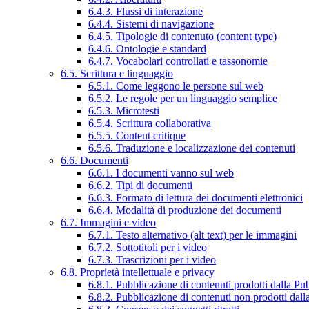
6.4.3. Flussi di interazione
6.4.4. Sistemi di navigazione
6.4.5. Tipologie di contenuto (content type)
6.4.6. Ontologie e standard
6.4.7. Vocabolari controllati e tassonomie
6.5. Scrittura e linguaggio
6.5.1. Come leggono le persone sul web
6.5.2. Le regole per un linguaggio semplice
6.5.3. Microtesti
6.5.4. Scrittura collaborativa
6.5.5. Content critique
6.5.6. Traduzione e localizzazione dei contenuti
6.6. Documenti
6.6.1. I documenti vanno sul web
6.6.2. Tipi di documenti
6.6.3. Formato di lettura dei documenti elettronici
6.6.4. Modalità di produzione dei documenti
6.7. Immagini e video
6.7.1. Testo alternativo (alt text) per le immagini
6.7.2. Sottotitoli per i video
6.7.3. Trascrizioni per i video
6.8. Proprietà intellettuale e privacy
6.8.1. Pubblicazione di contenuti prodotti dalla P
6.8.2. Pubblicazione di contenuti non prodotti dal