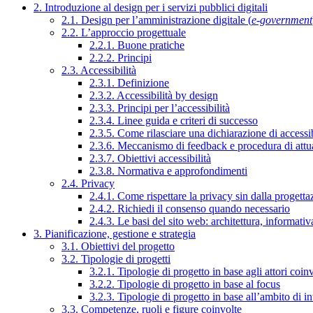
2. Introduzione al design per i servizi pubblici digitali
2.1. Design per l’amministrazione digitale (
e-government
2.2. L’approccio progettuale
2.2.1. Buone pratiche
2.2.2. Principi
2.3. Accessibilità
2.3.1. Definizione
2.3.2. Accessibilità by design
2.3.3. Principi per l’accessibilità
2.3.4. Linee guida e criteri di successo
2.3.5. Come rilasciare una dichiarazione di accessib
2.3.6. Meccanismo di feedback e procedura di attu
2.3.7. Obiettivi accessibilità
2.3.8. Normativa e approfondimenti
2.4. Privacy
2.4.1. Come rispettare la privacy sin dalla progettaz
2.4.2. Richiedi il consenso quando necessario
2.4.3. Le basi del sito web: architettura, informati
3. Pianificazione, gestione e strategia
3.1. Obiettivi del progetto
3.2. Tipologie di progetti
3.2.1. Tipologie di progetto in base agli attori coinv
3.2.2. Tipologie di progetto in base al focus
3.2.3. Tipologie di progetto in base all’ambito di i
3.3. Competenze, ruoli e figure coinvolte