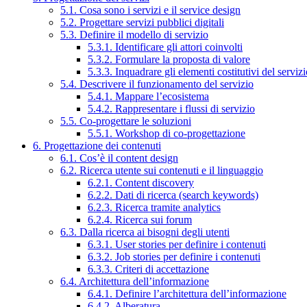
5.1. Cosa sono i servizi e il service design
5.2. Progettare servizi pubblici digitali
5.3. Definire il modello di servizio
5.3.1. Identificare gli attori coinvolti
5.3.2. Formulare la proposta di valore
5.3.3. Inquadrare gli elementi costitutivi del serviz
5.4. Descrivere il funzionamento del servizio
5.4.1. Mappare l’ecosistema
5.4.2. Rappresentare i flussi di servizio
5.5. Co-progettare le soluzioni
5.5.1. Workshop di co-progettazione
6. Progettazione dei contenuti
6.1. Cos’è il content design
6.2. Ricerca utente sui contenuti e il linguaggio
6.2.1. Content discovery
6.2.2. Dati di ricerca (search keywords)
6.2.3. Ricerca tramite analytics
6.2.4. Ricerca sui forum
6.3. Dalla ricerca ai bisogni degli utenti
6.3.1. User stories per definire i contenuti
6.3.2. Job stories per definire i contenuti
6.3.3. Criteri di accettazione
6.4. Architettura dell’informazione
6.4.1. Definire l’architettura dell’informazione
6.4.2. Alberatura