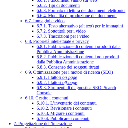
6.6.1. I documenti vanno sul web
6.6.2. Tipi di documenti
6.6.3. Formato di lettura dei documenti elettronici
6.6.4. Modalità di produzione dei documenti
6.7. Immagini e video
6.7.1. Testo alternativo (alt text) per le immagini
6.7.2. Sottotitoli per i video
6.7.3. Trascrizioni per i video
6.8. Proprietà intellettuale e privacy
6.8.1. Pubblicazione di contenuti prodotti dalla
Pubblica Amministrazione
6.8.2. Pubblicazione di contenuti non prodotti
dalla Pubblica Amministrazione
6.8.3. Consenso dei soggetti ritratti
6.9. Ottimizzazione per i motori di ricerca (SEO)
6.9.1. I fattori
on-page
6.9.2. I fattori
off-page
6.9.3. Strumenti di diagnostica SEO: Search
Console
6.10. Gestire i contenuti
6.10.1. L’inventario dei contenuti
6.10.2. Revisionare i contenuti
6.10.3. Migrare i contenuti
6.10.4. Pubblicare i contenuti
7. Progettazione dell’interazione