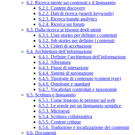
6.2. Ricerca utente sui contenuti e il linguaggio
6.2.1. Content discovery
6.2.2. Dati di ricerca (search keywords)
6.2.3. Ricerca tramite analytics
6.2.4. Ricerca sui forum
6.3. Dalla ricerca ai bisogni degli utenti
6.3.1. User stories per definire i contenuti
6.3.2. Job stories per definire i contenuti
6.3.3. Criteri di accettazione
6.4. Architettura dell’informazione
6.4.1. Definire l’architettura dell’informazione
6.4.2. Alberatura
6.4.3. Flussi di interazione
6.4.4. Sistemi di navigazione
6.4.5. Tipologie di contenuto (content type)
6.4.6. Ontologie e standard
6.4.7. Vocabolari controllati e tassonomie
6.5. Scrittura e linguaggio
6.5.1. Come leggono le persone sul web
6.5.2. Le regole per un linguaggio semplice
6.5.3. Microtesti
6.5.4. Scrittura collaborativa
6.5.5. Content critique
6.5.6. Traduzione e localizzazione dei contenuti
6.6. Documenti