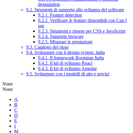
degradation
9.2. Strumenti di supporto allo sviluppo del software
9.2.1. Feature detection
9.2.2. Verificare le feature disponibili con Can I
use
9.2.3. Strumenti e risorse per CSS e JavaScript
9.2.4. Supporto browser
9.2.5. Misurare le prestazioni
9.3. Catalogo del riuso
9.4. Sviluppare con il design system .italia
9.4.1. Il framework Bootstrap Italia
9.4.2. Il kit di sviluppo React
9.4.3. Il kit di sviluppo Angular
9.5. Sviluppare con i modelli di sito e servizi
None
None
A
B
C
D
E
I
M