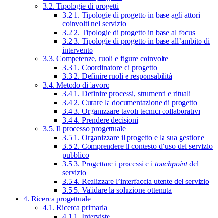
3.2. Tipologie di progetti
3.2.1. Tipologie di progetto in base agli attori
coinvolti nel servizio
3.2.2. Tipologie di progetto in base al focus
3.2.3. Tipologie di progetto in base all’ambito di
intervento
3.3. Competenze, ruoli e figure coinvolte
3.3.1. Coordinatore di progetto
3.3.2. Definire ruoli e responsabilità
3.4. Metodo di lavoro
3.4.1. Definire processi, strumenti e rituali
3.4.2. Curare la documentazione di progetto
3.4.3. Organizzare tavoli tecnici collaborativi
3.4.4. Prendere decisioni
3.5. Il processo progettuale
3.5.1. Organizzare il progetto e la sua gestione
3.5.2. Comprendere il contesto d’uso del servizio
pubblico
3.5.3. Progettare i processi e i
touchpoint
del
servizio
3.5.4. Realizzare l’interfaccia utente del servizio
3.5.5. Validare la soluzione ottenuta
4. Ricerca progettuale
4.1. Ricerca primaria
4.1.1. Interviste