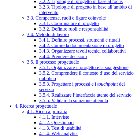
3.2.2. Tipologie di progetto in base al focus
3.2.3. Tipologie di progetto in base all’ambito di
intervento
3.3. Competenze, ruoli e figure coinvolte
3.3.1. Coordinatore di progetto
3.3.2. Definire ruoli e responsabilità
3.4. Metodo di lavoro
3.4.1. Definire processi, strumenti e rituali
3.4.2. Curare la documentazione di progetto
3.4.3. Organizzare tavoli tecnici collaborativi
3.4.4. Prendere decisioni
3.5. Il processo progettuale
3.5.1. Organizzare il progetto e la sua gestione
3.5.2. Comprendere il contesto d’uso del servizio
pubblico
3.5.3. Progettare i processi e i
touchpoint
del
servizio
3.5.4. Realizzare l’interfaccia utente del servizio
3.5.5. Validare la soluzione ottenuta
4. Ricerca progettuale
4.1. Ricerca primaria
4.1.1. Interviste
4.1.2. Questionari
4.1.3. Test di usabilità
4.1.4. Web analytics