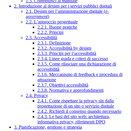
1.3. Contribuisci al manuale
2. Introduzione al design per i servizi pubblici digitali
2.1. Design per l’amministrazione digitale (
e-
government
)
2.2. L’approccio progettuale
2.2.1. Buone pratiche
2.2.2. Principi
2.3. Accessibilità
2.3.1. Definizione
2.3.2. Accessibilità by design
2.3.3. Principi per l’accessibilità
2.3.4. Linee guida e criteri di successo
2.3.5. Come rilasciare una dichiarazione di
accessibilità
2.3.6. Meccanismo di feedback e procedura di
attuazione
2.3.7. Obiettivi accessibilità
2.3.8. Normativa e approfondimenti
2.4. Privacy
2.4.1. Come rispettare la privacy sin dalla
progettazione di un sito o servizio digitale
2.4.2. Richiedi il consenso quando necessario
2.4.3. Le basi del sito web: architettura,
informativa privacy, riferimenti DPO
3. Pianificazione, gestione e strategia