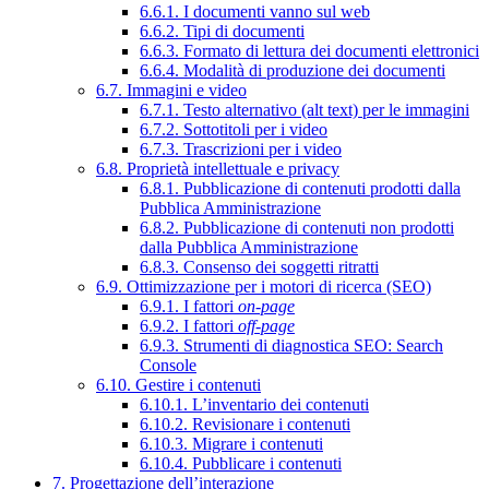
6.6.1. I documenti vanno sul web
6.6.2. Tipi di documenti
6.6.3. Formato di lettura dei documenti elettronici
6.6.4. Modalità di produzione dei documenti
6.7. Immagini e video
6.7.1. Testo alternativo (alt text) per le immagini
6.7.2. Sottotitoli per i video
6.7.3. Trascrizioni per i video
6.8. Proprietà intellettuale e privacy
6.8.1. Pubblicazione di contenuti prodotti dalla
Pubblica Amministrazione
6.8.2. Pubblicazione di contenuti non prodotti
dalla Pubblica Amministrazione
6.8.3. Consenso dei soggetti ritratti
6.9. Ottimizzazione per i motori di ricerca (SEO)
6.9.1. I fattori
on-page
6.9.2. I fattori
off-page
6.9.3. Strumenti di diagnostica SEO: Search
Console
6.10. Gestire i contenuti
6.10.1. L’inventario dei contenuti
6.10.2. Revisionare i contenuti
6.10.3. Migrare i contenuti
6.10.4. Pubblicare i contenuti
7. Progettazione dell’interazione