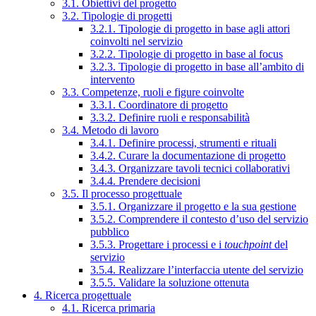
3.1. Obiettivi del progetto
3.2. Tipologie di progetti
3.2.1. Tipologie di progetto in base agli attori
coinvolti nel servizio
3.2.2. Tipologie di progetto in base al focus
3.2.3. Tipologie di progetto in base all’ambito di
intervento
3.3. Competenze, ruoli e figure coinvolte
3.3.1. Coordinatore di progetto
3.3.2. Definire ruoli e responsabilità
3.4. Metodo di lavoro
3.4.1. Definire processi, strumenti e rituali
3.4.2. Curare la documentazione di progetto
3.4.3. Organizzare tavoli tecnici collaborativi
3.4.4. Prendere decisioni
3.5. Il processo progettuale
3.5.1. Organizzare il progetto e la sua gestione
3.5.2. Comprendere il contesto d’uso del servizio
pubblico
3.5.3. Progettare i processi e i
touchpoint
del
servizio
3.5.4. Realizzare l’interfaccia utente del servizio
3.5.5. Validare la soluzione ottenuta
4. Ricerca progettuale
4.1. Ricerca primaria