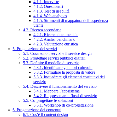
4.1.1. Interviste
4.1.2. Questionari
4.1.3. Test di usabilità
4.1.4. Web analytics
4.1.5. Strumenti di mappatura dell’esperienza
utente
4.2. Ricerca secondaria
4.2.1. Ricerca documentale
4.2.2. Analisi benchmark
4.2.3. Valutazione euristica
5. Progettazione dei servizi
5.1. Cosa sono i servizi e il service design
5.2. Progettare servizi pubblici digitali
5.3. Definire il modello di servizio
5.3.1. Identificare gli attori coinvolti
5.3.2. Formulare la proposta di valore
5.3.3. Inquadrare gli elementi costitutivi del
servizio
5.4. Descrivere il funzionamento del servizio
5.4.1. Mappare l’ecosistema
5.4.2. Rappresentare i flussi di servizio
5.5. Co-progettare le soluzioni
5.5.1. Workshop di co-progettazione
6. Progettazione dei contenuti
6.1. Cos’è il content design