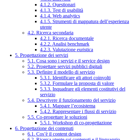
4.1.2. Questionari
4.1.3. Test di usabilità
4.1.4. Web analytics
4.1.5. Strumenti di mappatura dell’esperienza
utente
4.2. Ricerca secondaria
4.2.1. Ricerca documentale
4.2.2. Analisi benchmark
4.2.3. Valutazione euristica
5. Progettazione dei servizi
5.1. Cosa sono i servizi e il service design
5.2. Progettare servizi pubblici digitali
5.3. Definire il modello di servizio
5.3.1. Identificare gli attori coinvolti
5.3.2. Formulare la proposta di valore
5.3.3. Inquadrare gli elementi costitutivi del
servizio
5.4. Descrivere il funzionamento del servizio
5.4.1. Mappare l’ecosistema
5.4.2. Rappresentare i flussi di servizio
5.5. Co-progettare le soluzioni
5.5.1. Workshop di co-progettazione
6. Progettazione dei contenuti
6.1. Cos’è il content design
6.2. Ricerca utente sui contenuti e il linguaggio