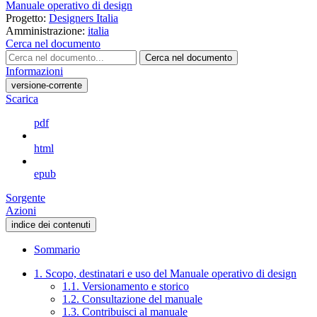
Manuale operativo di design
Progetto:
Designers Italia
Amministrazione:
italia
Cerca nel documento
Cerca nel documento
Informazioni
versione-corrente
Scarica
pdf
html
epub
Sorgente
Azioni
indice dei contenuti
Sommario
1. Scopo, destinatari e uso del Manuale operativo di design
1.1. Versionamento e storico
1.2. Consultazione del manuale
1.3. Contribuisci al manuale