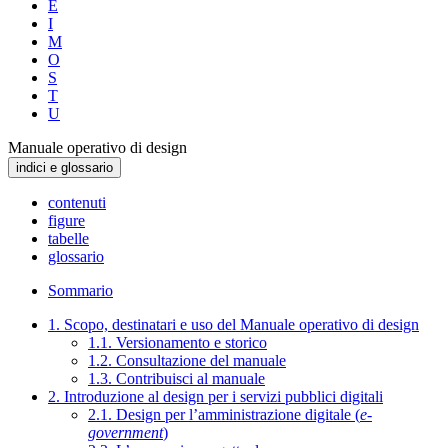
E
I
M
O
S
T
U
Manuale operativo di design
indici e glossario
contenuti
figure
tabelle
glossario
Sommario
1. Scopo, destinatari e uso del Manuale operativo di design
1.1. Versionamento e storico
1.2. Consultazione del manuale
1.3. Contribuisci al manuale
2. Introduzione al design per i servizi pubblici digitali
2.1. Design per l’amministrazione digitale (
e-
government
)