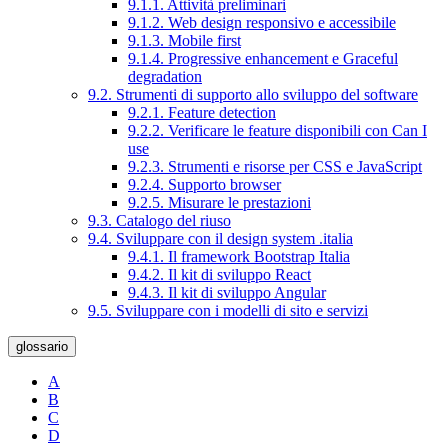
9.1.1. Attività preliminari
9.1.2. Web design responsivo e accessibile
9.1.3. Mobile first
9.1.4. Progressive enhancement e Graceful
degradation
9.2. Strumenti di supporto allo sviluppo del software
9.2.1. Feature detection
9.2.2. Verificare le feature disponibili con Can I
use
9.2.3. Strumenti e risorse per CSS e JavaScript
9.2.4. Supporto browser
9.2.5. Misurare le prestazioni
9.3. Catalogo del riuso
9.4. Sviluppare con il design system .italia
9.4.1. Il framework Bootstrap Italia
9.4.2. Il kit di sviluppo React
9.4.3. Il kit di sviluppo Angular
9.5. Sviluppare con i modelli di sito e servizi
glossario
A
B
C
D