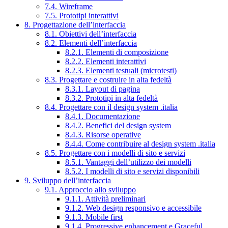
7.4. Wireframe
7.5. Prototipi interattivi
8. Progettazione dell’interfaccia
8.1. Obiettivi dell’interfaccia
8.2. Elementi dell’interfaccia
8.2.1. Elementi di composizione
8.2.2. Elementi interattivi
8.2.3. Elementi testuali (microtesti)
8.3. Progettare e costruire in alta fedeltà
8.3.1. Layout di pagina
8.3.2. Prototipi in alta fedeltà
8.4. Progettare con il design system .italia
8.4.1. Documentazione
8.4.2. Benefici del design system
8.4.3. Risorse operative
8.4.4. Come contribuire al design system .italia
8.5. Progettare con i modelli di sito e servizi
8.5.1. Vantaggi dell’utilizzo dei modelli
8.5.2. I modelli di sito e servizi disponibili
9. Sviluppo dell’interfaccia
9.1. Approccio allo sviluppo
9.1.1. Attività preliminari
9.1.2. Web design responsivo e accessibile
9.1.3. Mobile first
9.1.4. Progressive enhancement e Graceful