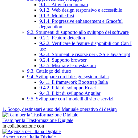
9.1.1. Attività preliminari
9.1.2. Web design responsivo e accessibile
9.1.3. Mobile first
9.1.4. Progressive enhancement e Graceful
degradation
9.2. Strumenti di supporto allo sviluppo del software
9.2.1. Feature detection
9.2.2. Verificare le feature disponibili con Can I
use
9.2.3. Strumenti e risorse per CSS e JavaScript
9.2.4. Supporto browser
9.2.5. Misurare le prestazioni
9.3. Catalogo del riuso
9.4. Sviluppare con il design system .italia
9.4.1. Il framework Bootstrap Italia
9.4.2. Il kit di sviluppo React
9.4.3. Il kit di sviluppo Angular
9.5. Sviluppare con i modelli di sito e servizi
1. Scopo, destinatari e uso del Manuale operativo di design
Team per la Trasformazione Digitale
in collaborazione con
Agenzia per l'Italia Digitale