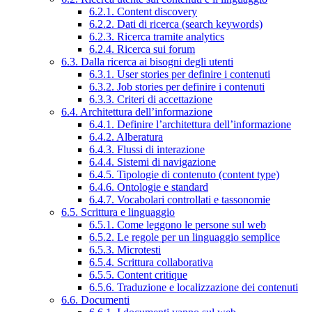
6.2.1. Content discovery
6.2.2. Dati di ricerca (search keywords)
6.2.3. Ricerca tramite analytics
6.2.4. Ricerca sui forum
6.3. Dalla ricerca ai bisogni degli utenti
6.3.1. User stories per definire i contenuti
6.3.2. Job stories per definire i contenuti
6.3.3. Criteri di accettazione
6.4. Architettura dell’informazione
6.4.1. Definire l’architettura dell’informazione
6.4.2. Alberatura
6.4.3. Flussi di interazione
6.4.4. Sistemi di navigazione
6.4.5. Tipologie di contenuto (content type)
6.4.6. Ontologie e standard
6.4.7. Vocabolari controllati e tassonomie
6.5. Scrittura e linguaggio
6.5.1. Come leggono le persone sul web
6.5.2. Le regole per un linguaggio semplice
6.5.3. Microtesti
6.5.4. Scrittura collaborativa
6.5.5. Content critique
6.5.6. Traduzione e localizzazione dei contenuti
6.6. Documenti