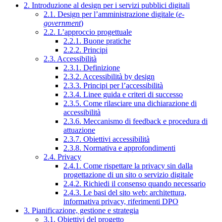
2. Introduzione al design per i servizi pubblici digitali
2.1. Design per l’amministrazione digitale (
e-
government
)
2.2. L’approccio progettuale
2.2.1. Buone pratiche
2.2.2. Principi
2.3. Accessibilità
2.3.1. Definizione
2.3.2. Accessibilità by design
2.3.3. Principi per l’accessibilità
2.3.4. Linee guida e criteri di successo
2.3.5. Come rilasciare una dichiarazione di
accessibilità
2.3.6. Meccanismo di feedback e procedura di
attuazione
2.3.7. Obiettivi accessibilità
2.3.8. Normativa e approfondimenti
2.4. Privacy
2.4.1. Come rispettare la privacy sin dalla
progettazione di un sito o servizio digitale
2.4.2. Richiedi il consenso quando necessario
2.4.3. Le basi del sito web: architettura,
informativa privacy, riferimenti DPO
3. Pianificazione, gestione e strategia
3.1. Obiettivi del progetto