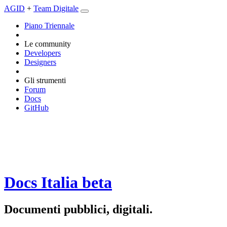
AGID
+
Team Digitale
Piano Triennale
Le community
Developers
Designers
Gli strumenti
Forum
Docs
GitHub
Docs Italia
beta
Documenti pubblici, digitali.