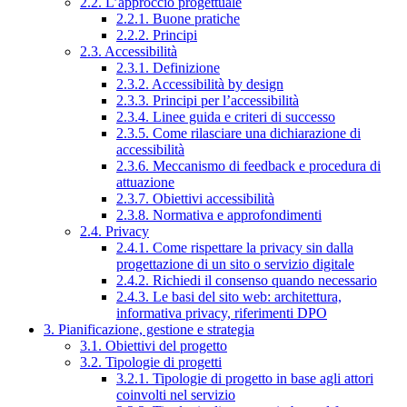
2.2. L’approccio progettuale
2.2.1. Buone pratiche
2.2.2. Principi
2.3. Accessibilità
2.3.1. Definizione
2.3.2. Accessibilità by design
2.3.3. Principi per l’accessibilità
2.3.4. Linee guida e criteri di successo
2.3.5. Come rilasciare una dichiarazione di
accessibilità
2.3.6. Meccanismo di feedback e procedura di
attuazione
2.3.7. Obiettivi accessibilità
2.3.8. Normativa e approfondimenti
2.4. Privacy
2.4.1. Come rispettare la privacy sin dalla
progettazione di un sito o servizio digitale
2.4.2. Richiedi il consenso quando necessario
2.4.3. Le basi del sito web: architettura,
informativa privacy, riferimenti DPO
3. Pianificazione, gestione e strategia
3.1. Obiettivi del progetto
3.2. Tipologie di progetti
3.2.1. Tipologie di progetto in base agli attori
coinvolti nel servizio