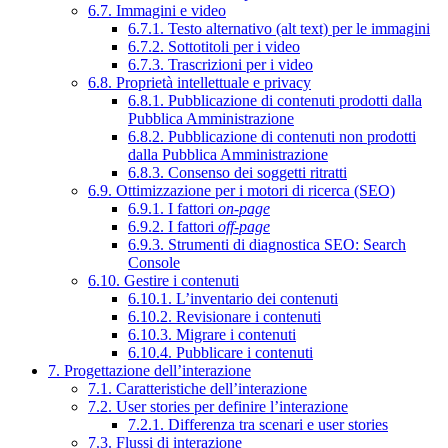
6.7. Immagini e video
6.7.1. Testo alternativo (alt text) per le immagini
6.7.2. Sottotitoli per i video
6.7.3. Trascrizioni per i video
6.8. Proprietà intellettuale e privacy
6.8.1. Pubblicazione di contenuti prodotti dalla
Pubblica Amministrazione
6.8.2. Pubblicazione di contenuti non prodotti
dalla Pubblica Amministrazione
6.8.3. Consenso dei soggetti ritratti
6.9. Ottimizzazione per i motori di ricerca (SEO)
6.9.1. I fattori
on-page
6.9.2. I fattori
off-page
6.9.3. Strumenti di diagnostica SEO: Search
Console
6.10. Gestire i contenuti
6.10.1. L’inventario dei contenuti
6.10.2. Revisionare i contenuti
6.10.3. Migrare i contenuti
6.10.4. Pubblicare i contenuti
7. Progettazione dell’interazione
7.1. Caratteristiche dell’interazione
7.2. User stories per definire l’interazione
7.2.1. Differenza tra scenari e user stories
7.3. Flussi di interazione