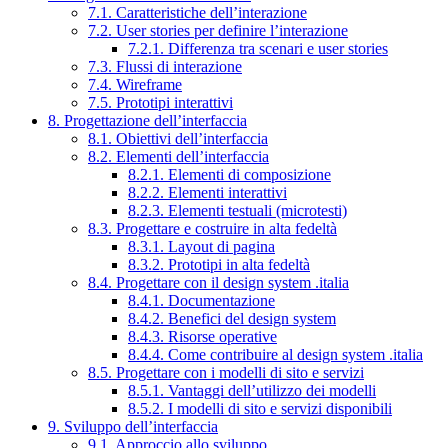
7.1. Caratteristiche dell’interazione
7.2. User stories per definire l’interazione
7.2.1. Differenza tra scenari e user stories
7.3. Flussi di interazione
7.4. Wireframe
7.5. Prototipi interattivi
8. Progettazione dell’interfaccia
8.1. Obiettivi dell’interfaccia
8.2. Elementi dell’interfaccia
8.2.1. Elementi di composizione
8.2.2. Elementi interattivi
8.2.3. Elementi testuali (microtesti)
8.3. Progettare e costruire in alta fedeltà
8.3.1. Layout di pagina
8.3.2. Prototipi in alta fedeltà
8.4. Progettare con il design system .italia
8.4.1. Documentazione
8.4.2. Benefici del design system
8.4.3. Risorse operative
8.4.4. Come contribuire al design system .italia
8.5. Progettare con i modelli di sito e servizi
8.5.1. Vantaggi dell’utilizzo dei modelli
8.5.2. I modelli di sito e servizi disponibili
9. Sviluppo dell’interfaccia
9.1. Approccio allo sviluppo