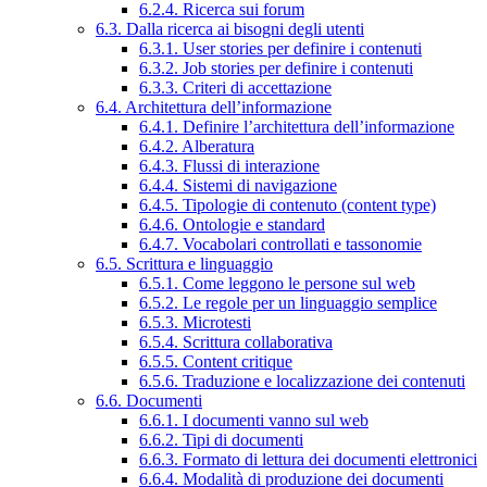
6.2.4. Ricerca sui forum
6.3. Dalla ricerca ai bisogni degli utenti
6.3.1. User stories per definire i contenuti
6.3.2. Job stories per definire i contenuti
6.3.3. Criteri di accettazione
6.4. Architettura dell’informazione
6.4.1. Definire l’architettura dell’informazione
6.4.2. Alberatura
6.4.3. Flussi di interazione
6.4.4. Sistemi di navigazione
6.4.5. Tipologie di contenuto (content type)
6.4.6. Ontologie e standard
6.4.7. Vocabolari controllati e tassonomie
6.5. Scrittura e linguaggio
6.5.1. Come leggono le persone sul web
6.5.2. Le regole per un linguaggio semplice
6.5.3. Microtesti
6.5.4. Scrittura collaborativa
6.5.5. Content critique
6.5.6. Traduzione e localizzazione dei contenuti
6.6. Documenti
6.6.1. I documenti vanno sul web
6.6.2. Tipi di documenti
6.6.3. Formato di lettura dei documenti elettronici
6.6.4. Modalità di produzione dei documenti