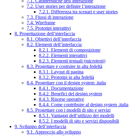
7.1. Caratteristiche dell’interazione
7.2. User stories per definire l’interazione
7.2.1. Differenza tra scenari e user stories
7.3. Flussi di interazione
7.4. Wireframe
7.5. Prototipi interattivi
8. Progettazione dell’interfaccia
8.1. Obiettivi dell’interfaccia
8.2. Elementi dell’interfaccia
8.2.1. Elementi di composizione
8.2.2. Elementi interattivi
8.2.3. Elementi testuali (microtesti)
8.3. Progettare e costruire in alta fedeltà
8.3.1. Layout di pagina
8.3.2. Prototipi in alta fedeltà
8.4. Progettare con il design system .italia
8.4.1. Documentazione
8.4.2. Benefici del design system
8.4.3. Risorse operative
8.4.4. Come contribuire al design system .italia
8.5. Progettare con i modelli di sito e servizi
8.5.1. Vantaggi dell’utilizzo dei modelli
8.5.2. I modelli di sito e servizi disponibili
9. Sviluppo dell’interfaccia
9.1. Approccio allo sviluppo