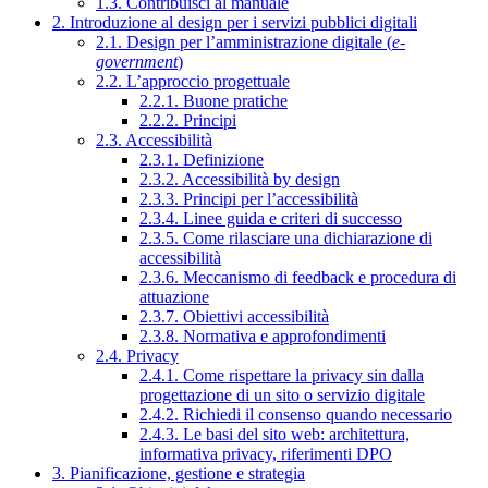
1.3. Contribuisci al manuale
2. Introduzione al design per i servizi pubblici digitali
2.1. Design per l’amministrazione digitale (
e-
government
)
2.2. L’approccio progettuale
2.2.1. Buone pratiche
2.2.2. Principi
2.3. Accessibilità
2.3.1. Definizione
2.3.2. Accessibilità by design
2.3.3. Principi per l’accessibilità
2.3.4. Linee guida e criteri di successo
2.3.5. Come rilasciare una dichiarazione di
accessibilità
2.3.6. Meccanismo di feedback e procedura di
attuazione
2.3.7. Obiettivi accessibilità
2.3.8. Normativa e approfondimenti
2.4. Privacy
2.4.1. Come rispettare la privacy sin dalla
progettazione di un sito o servizio digitale
2.4.2. Richiedi il consenso quando necessario
2.4.3. Le basi del sito web: architettura,
informativa privacy, riferimenti DPO
3. Pianificazione, gestione e strategia