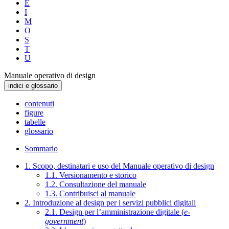
E
I
M
O
S
T
U
Manuale operativo di design
indici e glossario
contenuti
figure
tabelle
glossario
Sommario
1. Scopo, destinatari e uso del Manuale operativo di design
1.1. Versionamento e storico
1.2. Consultazione del manuale
1.3. Contribuisci al manuale
2. Introduzione al design per i servizi pubblici digitali
2.1. Design per l’amministrazione digitale (
e-
government
)