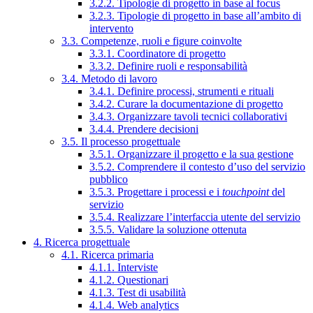
3.2.2. Tipologie di progetto in base al focus
3.2.3. Tipologie di progetto in base all’ambito di
intervento
3.3. Competenze, ruoli e figure coinvolte
3.3.1. Coordinatore di progetto
3.3.2. Definire ruoli e responsabilità
3.4. Metodo di lavoro
3.4.1. Definire processi, strumenti e rituali
3.4.2. Curare la documentazione di progetto
3.4.3. Organizzare tavoli tecnici collaborativi
3.4.4. Prendere decisioni
3.5. Il processo progettuale
3.5.1. Organizzare il progetto e la sua gestione
3.5.2. Comprendere il contesto d’uso del servizio
pubblico
3.5.3. Progettare i processi e i
touchpoint
del
servizio
3.5.4. Realizzare l’interfaccia utente del servizio
3.5.5. Validare la soluzione ottenuta
4. Ricerca progettuale
4.1. Ricerca primaria
4.1.1. Interviste
4.1.2. Questionari
4.1.3. Test di usabilità
4.1.4. Web analytics