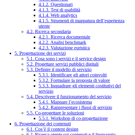
4.1.2. Questionari
4.1.3. Test di usabilità
4.1.4. Web analytics
4.1.5. Strumenti di mappatura dell’esperienza
utente
4.2. Ricerca secondaria
4.2.1. Ricerca documentale
4.2.2. Analisi benchmark
4.2.3. Valutazione euristica
5. Progettazione dei servizi
5.1. Cosa sono i servizi e il service design
5.2. Progettare servizi pubblici digitali
5.3. Definire il modello di servizio
5.3.1. Identificare gli attori coinvolti
5.3.2. Formulare la proposta di valore
5.3.3. Inquadrare gli elementi costitutivi del
servizio
5.4. Descrivere il funzionamento del servizio
5.4.1. Mappare l’ecosistema
5.4.2. Rappresentare i flussi di servizio
5.5. Co-progettare le soluzioni
5.5.1. Workshop di co-progettazione
6. Progettazione dei contenuti
6.1. Cos’è il content design
6.2. Ricerca utente sui contenuti e il linguaggio