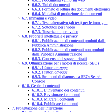
6.6.1. I documenti vanno sul web
6.6.2. Tipi di documenti
6.6.3. Formato di lettura dei documenti elettronici
6.6.4. Modalità di produzione dei documenti
6.7. Immagini e video
6.7.1. Testo alternativo (alt text) per le immagini
6.7.2. Sottotitoli per i video
6.7.3. Trascrizioni per i video
6.8. Proprietà intellettuale e privacy
6.8.1. Pubblicazione di contenuti prodotti dalla
Pubblica Amministrazione
6.8.2. Pubblicazione di contenuti non prodotti
dalla Pubblica Amministrazione
6.8.3. Consenso dei soggetti ritratti
6.9. Ottimizzazione per i motori di ricerca (SEO)
6.9.1. I fattori
on-page
6.9.2. I fattori
off-page
6.9.3. Strumenti di diagnostica SEO: Search
Console
6.10. Gestire i contenuti
6.10.1. L’inventario dei contenuti
6.10.2. Revisionare i contenuti
6.10.3. Migrare i contenuti
6.10.4. Pubblicare i contenuti
7. Progettazione dell’interazione