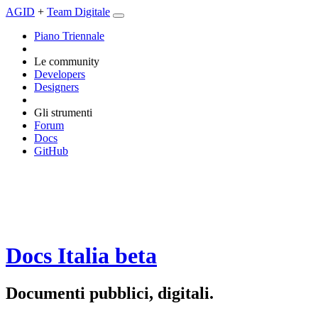
AGID
+
Team Digitale
Piano Triennale
Le community
Developers
Designers
Gli strumenti
Forum
Docs
GitHub
Docs Italia
beta
Documenti pubblici, digitali.