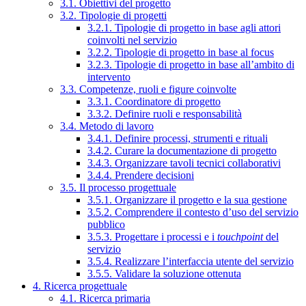
3.1. Obiettivi del progetto
3.2. Tipologie di progetti
3.2.1. Tipologie di progetto in base agli attori
coinvolti nel servizio
3.2.2. Tipologie di progetto in base al focus
3.2.3. Tipologie di progetto in base all’ambito di
intervento
3.3. Competenze, ruoli e figure coinvolte
3.3.1. Coordinatore di progetto
3.3.2. Definire ruoli e responsabilità
3.4. Metodo di lavoro
3.4.1. Definire processi, strumenti e rituali
3.4.2. Curare la documentazione di progetto
3.4.3. Organizzare tavoli tecnici collaborativi
3.4.4. Prendere decisioni
3.5. Il processo progettuale
3.5.1. Organizzare il progetto e la sua gestione
3.5.2. Comprendere il contesto d’uso del servizio
pubblico
3.5.3. Progettare i processi e i
touchpoint
del
servizio
3.5.4. Realizzare l’interfaccia utente del servizio
3.5.5. Validare la soluzione ottenuta
4. Ricerca progettuale
4.1. Ricerca primaria