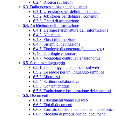
6.2.4. Ricerca sui forum
6.3. Dalla ricerca ai bisogni degli utenti
6.3.1. User stories per definire i contenuti
6.3.2. Job stories per definire i contenuti
6.3.3. Criteri di accettazione
6.4. Architettura dell’informazione
6.4.1. Definire l’architettura dell’informazione
6.4.2. Alberatura
6.4.3. Flussi di interazione
6.4.4. Sistemi di navigazione
6.4.5. Tipologie di contenuto (content type)
6.4.6. Ontologie e standard
6.4.7. Vocabolari controllati e tassonomie
6.5. Scrittura e linguaggio
6.5.1. Come leggono le persone sul web
6.5.2. Le regole per un linguaggio semplice
6.5.3. Microtesti
6.5.4. Scrittura collaborativa
6.5.5. Content critique
6.5.6. Traduzione e localizzazione dei contenuti
6.6. Documenti
6.6.1. I documenti vanno sul web
6.6.2. Tipi di documenti
6.6.3. Formato di lettura dei documenti elettronici
6.6.4. Modalità di produzione dei documenti