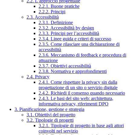
2.2. L’approccio progettuale
2.2.1. Buone pratiche
2.2.2. Principi
2.3. Accessibilità
2.3.1. Definizione
2.3.2. Accessibilità by design
2.3.3. Principi per l’accessibilità
2.3.4. Linee guida e criteri di successo
2.3.5. Come rilasciare una dichiarazione di
accessibilità
2.3.6. Meccanismo di feedback e procedura di
attuazione
2.3.7. Obiettivi accessibilità
2.3.8. Normativa e approfondimenti
2.4. Privacy
2.4.1. Come rispettare la privacy sin dalla
progettazione di un sito o servizio digitale
2.4.2. Richiedi il consenso quando necessario
2.4.3. Le basi del sito web: architettura,
informativa privacy, riferimenti DPO
3. Pianificazione, gestione e strategia
3.1. Obiettivi del progetto
3.2. Tipologie di progetti
3.2.1. Tipologie di progetto in base agli attori
coinvolti nel servizio