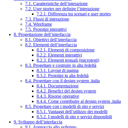
7.1. Caratteristiche dell’interazione
7.2. User stories per definire l’interazione
7.2.1. Differenza tra scenari e user stories
7.3. Flussi di interazione
7.4. Wireframe
7.5. Prototipi interattivi
8. Progettazione dell’interfaccia
8.1. Obiettivi dell’interfaccia
8.2. Elementi dell’interfaccia
8.2.1. Elementi di composizione
8.2.2. Elementi interattivi
8.2.3. Elementi testuali (microtesti)
8.3. Progettare e costruire in alta fedeltà
8.3.1. Layout di pagina
8.3.2. Prototipi in alta fedeltà
8.4. Progettare con il design system .italia
8.4.1. Documentazione
8.4.2. Benefici del design system
8.4.3. Risorse operative
8.4.4. Come contribuire al design system .italia
8.5. Progettare con i modelli di sito e servizi
8.5.1. Vantaggi dell’utilizzo dei modelli
8.5.2. I modelli di sito e servizi disponibili
9. Sviluppo dell’interfaccia
9.1. Approccio allo sviluppo