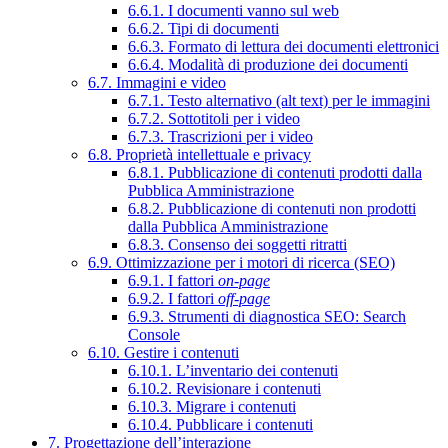
6.6.1. I documenti vanno sul web
6.6.2. Tipi di documenti
6.6.3. Formato di lettura dei documenti elettronici
6.6.4. Modalità di produzione dei documenti
6.7. Immagini e video
6.7.1. Testo alternativo (alt text) per le immagini
6.7.2. Sottotitoli per i video
6.7.3. Trascrizioni per i video
6.8. Proprietà intellettuale e privacy
6.8.1. Pubblicazione di contenuti prodotti dalla
Pubblica Amministrazione
6.8.2. Pubblicazione di contenuti non prodotti
dalla Pubblica Amministrazione
6.8.3. Consenso dei soggetti ritratti
6.9. Ottimizzazione per i motori di ricerca (SEO)
6.9.1. I fattori
on-page
6.9.2. I fattori
off-page
6.9.3. Strumenti di diagnostica SEO: Search
Console
6.10. Gestire i contenuti
6.10.1. L’inventario dei contenuti
6.10.2. Revisionare i contenuti
6.10.3. Migrare i contenuti
6.10.4. Pubblicare i contenuti
7. Progettazione dell’interazione