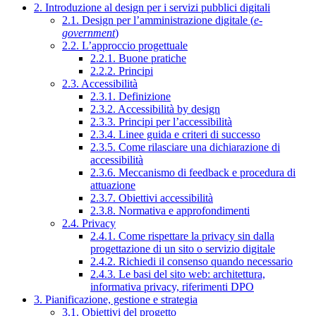
2. Introduzione al design per i servizi pubblici digitali
2.1. Design per l’amministrazione digitale (
e-
government
)
2.2. L’approccio progettuale
2.2.1. Buone pratiche
2.2.2. Principi
2.3. Accessibilità
2.3.1. Definizione
2.3.2. Accessibilità by design
2.3.3. Principi per l’accessibilità
2.3.4. Linee guida e criteri di successo
2.3.5. Come rilasciare una dichiarazione di
accessibilità
2.3.6. Meccanismo di feedback e procedura di
attuazione
2.3.7. Obiettivi accessibilità
2.3.8. Normativa e approfondimenti
2.4. Privacy
2.4.1. Come rispettare la privacy sin dalla
progettazione di un sito o servizio digitale
2.4.2. Richiedi il consenso quando necessario
2.4.3. Le basi del sito web: architettura,
informativa privacy, riferimenti DPO
3. Pianificazione, gestione e strategia
3.1. Obiettivi del progetto