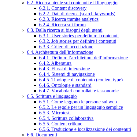
6.2. Ricerca utente sui contenuti e il linguaggio
6.2.1. Content discovery
6.2.2. Dati di ricerca (search keywords)
6.2.3. Ricerca tramite analytics
6.2.4. Ricerca sui forum
6.3. Dalla ricerca ai bisogni degli utenti
6.3.1. User stories per definire i contenuti
6.3.2. Job stories per definire i contenuti
6.3.3. Criteri di accettazione
6.4. Architettura dell’informazione
6.4.1. Definire l’architettura dell’informazione
6.4.2. Alberatura
6.4.3. Flussi di interazione
6.4.4. Sistemi di navigazione
6.4.5. Tipologie di contenuto (content type)
6.4.6. Ontologie e standard
6.4.7. Vocabolari controllati e tassonomie
6.5. Scrittura e linguaggio
6.5.1. Come leggono le persone sul web
6.5.2. Le regole per un linguaggio semplice
6.5.3. Microtesti
6.5.4. Scrittura collaborativa
6.5.5. Content critique
6.5.6. Traduzione e localizzazione dei contenuti
6.6. Documenti