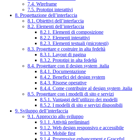
7.4. Wireframe
7.5. Prototipi interattivi
8. Progettazione dell’interfaccia
8.1. Obiettivi dell’interfaccia
8.2. Elementi dell’interfaccia
8.2.1. Elementi di composizione
8.2.2. Elementi interattivi
8.2.3. Elementi testuali (microtesti)
8.3. Progettare e costruire in alta fedeltà
8.3.1. Layout di pagina
8.3.2. Prototipi in alta fedeltà
8.4. Progettare con il design system .italia
8.4.1. Documentazione
8.4.2. Benefici del design system
8.4.3. Risorse operative
8.4.4. Come contribuire al design system .italia
8.5. Progettare con i modelli di sito e servizi
8.5.1. Vantaggi dell’utilizzo dei modelli
8.5.2. I modelli di sito e servizi disponibili
9. Sviluppo dell’interfaccia
9.1. Approccio allo sviluppo
9.1.1. Attività preliminari
9.1.2. Web design responsivo e accessibile
9.1.3. Mobile first
9.1.4. Progressive enhancement e Graceful