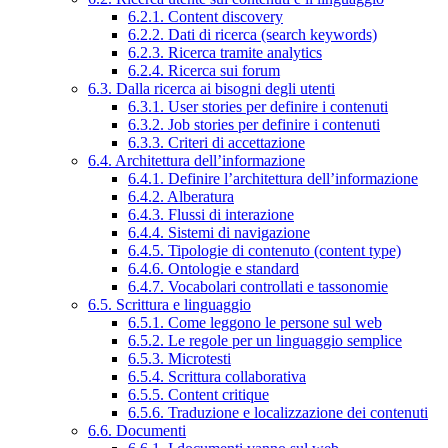
6.2.1. Content discovery
6.2.2. Dati di ricerca (search keywords)
6.2.3. Ricerca tramite analytics
6.2.4. Ricerca sui forum
6.3. Dalla ricerca ai bisogni degli utenti
6.3.1. User stories per definire i contenuti
6.3.2. Job stories per definire i contenuti
6.3.3. Criteri di accettazione
6.4. Architettura dell’informazione
6.4.1. Definire l’architettura dell’informazione
6.4.2. Alberatura
6.4.3. Flussi di interazione
6.4.4. Sistemi di navigazione
6.4.5. Tipologie di contenuto (content type)
6.4.6. Ontologie e standard
6.4.7. Vocabolari controllati e tassonomie
6.5. Scrittura e linguaggio
6.5.1. Come leggono le persone sul web
6.5.2. Le regole per un linguaggio semplice
6.5.3. Microtesti
6.5.4. Scrittura collaborativa
6.5.5. Content critique
6.5.6. Traduzione e localizzazione dei contenuti
6.6. Documenti