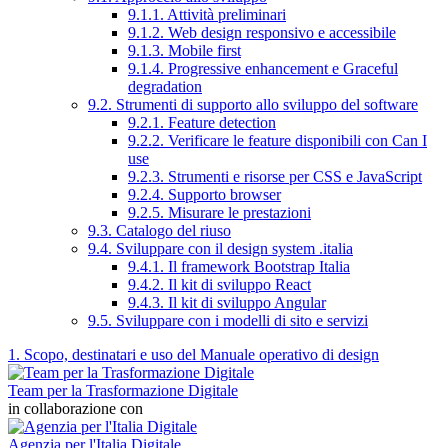
9.1.1. Attività preliminari
9.1.2. Web design responsivo e accessibile
9.1.3. Mobile first
9.1.4. Progressive enhancement e Graceful
degradation
9.2. Strumenti di supporto allo sviluppo del software
9.2.1. Feature detection
9.2.2. Verificare le feature disponibili con Can I
use
9.2.3. Strumenti e risorse per CSS e JavaScript
9.2.4. Supporto browser
9.2.5. Misurare le prestazioni
9.3. Catalogo del riuso
9.4. Sviluppare con il design system .italia
9.4.1. Il framework Bootstrap Italia
9.4.2. Il kit di sviluppo React
9.4.3. Il kit di sviluppo Angular
9.5. Sviluppare con i modelli di sito e servizi
1. Scopo, destinatari e uso del Manuale operativo di design
Team per la Trasformazione Digitale
in collaborazione con
Agenzia per l'Italia Digitale