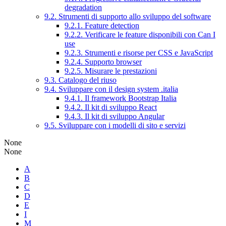
degradation
9.2. Strumenti di supporto allo sviluppo del software
9.2.1. Feature detection
9.2.2. Verificare le feature disponibili con Can I
use
9.2.3. Strumenti e risorse per CSS e JavaScript
9.2.4. Supporto browser
9.2.5. Misurare le prestazioni
9.3. Catalogo del riuso
9.4. Sviluppare con il design system .italia
9.4.1. Il framework Bootstrap Italia
9.4.2. Il kit di sviluppo React
9.4.3. Il kit di sviluppo Angular
9.5. Sviluppare con i modelli di sito e servizi
None
None
A
B
C
D
E
I
M