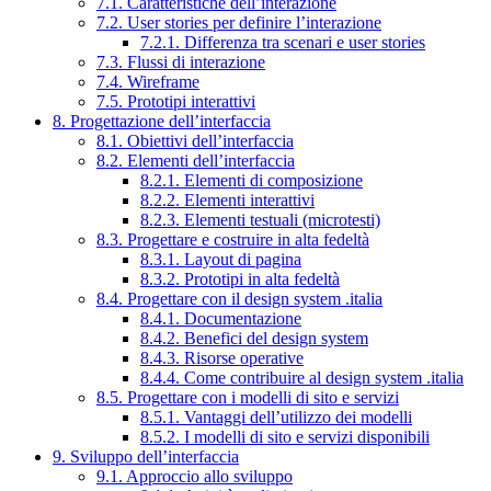
7.1. Caratteristiche dell’interazione
7.2. User stories per definire l’interazione
7.2.1. Differenza tra scenari e user stories
7.3. Flussi di interazione
7.4. Wireframe
7.5. Prototipi interattivi
8. Progettazione dell’interfaccia
8.1. Obiettivi dell’interfaccia
8.2. Elementi dell’interfaccia
8.2.1. Elementi di composizione
8.2.2. Elementi interattivi
8.2.3. Elementi testuali (microtesti)
8.3. Progettare e costruire in alta fedeltà
8.3.1. Layout di pagina
8.3.2. Prototipi in alta fedeltà
8.4. Progettare con il design system .italia
8.4.1. Documentazione
8.4.2. Benefici del design system
8.4.3. Risorse operative
8.4.4. Come contribuire al design system .italia
8.5. Progettare con i modelli di sito e servizi
8.5.1. Vantaggi dell’utilizzo dei modelli
8.5.2. I modelli di sito e servizi disponibili
9. Sviluppo dell’interfaccia
9.1. Approccio allo sviluppo