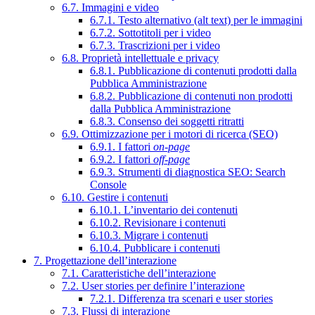
6.7. Immagini e video
6.7.1. Testo alternativo (alt text) per le immagini
6.7.2. Sottotitoli per i video
6.7.3. Trascrizioni per i video
6.8. Proprietà intellettuale e privacy
6.8.1. Pubblicazione di contenuti prodotti dalla
Pubblica Amministrazione
6.8.2. Pubblicazione di contenuti non prodotti
dalla Pubblica Amministrazione
6.8.3. Consenso dei soggetti ritratti
6.9. Ottimizzazione per i motori di ricerca (SEO)
6.9.1. I fattori
on-page
6.9.2. I fattori
off-page
6.9.3. Strumenti di diagnostica SEO: Search
Console
6.10. Gestire i contenuti
6.10.1. L’inventario dei contenuti
6.10.2. Revisionare i contenuti
6.10.3. Migrare i contenuti
6.10.4. Pubblicare i contenuti
7. Progettazione dell’interazione
7.1. Caratteristiche dell’interazione
7.2. User stories per definire l’interazione
7.2.1. Differenza tra scenari e user stories
7.3. Flussi di interazione