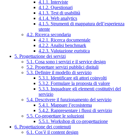
4.1.1. Interviste
4.1.2. Questionari
4.1.3. Test di usabilità
4.1.4. Web analytics
4.1.5. Strumenti di mappatura dell’esperienza
utente
4.2. Ricerca secondaria
4.2.1. Ricerca documentale
4.2.2. Analisi benchmark
4.2.3. Valutazione euristica
5. Progettazione dei servizi
5.1. Cosa sono i servizi e il service design
5.2. Progettare servizi pubblici digitali
5.3. Definire il modello di servizio
5.3.1. Identificare gli attori coinvolti
5.3.2. Formulare la proposta di valore
5.3.3. Inquadrare gli elementi costitutivi del
servizio
5.4. Descrivere il funzionamento del servizio
5.4.1. Mappare l’ecosistema
5.4.2. Rappresentare i flussi di servizio
5.5. Co-progettare le soluzioni
5.5.1. Workshop di co-progettazione
6. Progettazione dei contenuti
6.1. Cos’è il content design