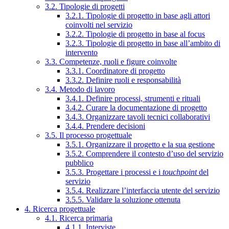
3.2. Tipologie di progetti
3.2.1. Tipologie di progetto in base agli attori
coinvolti nel servizio
3.2.2. Tipologie di progetto in base al focus
3.2.3. Tipologie di progetto in base all’ambito di
intervento
3.3. Competenze, ruoli e figure coinvolte
3.3.1. Coordinatore di progetto
3.3.2. Definire ruoli e responsabilità
3.4. Metodo di lavoro
3.4.1. Definire processi, strumenti e rituali
3.4.2. Curare la documentazione di progetto
3.4.3. Organizzare tavoli tecnici collaborativi
3.4.4. Prendere decisioni
3.5. Il processo progettuale
3.5.1. Organizzare il progetto e la sua gestione
3.5.2. Comprendere il contesto d’uso del servizio
pubblico
3.5.3. Progettare i processi e i
touchpoint
del
servizio
3.5.4. Realizzare l’interfaccia utente del servizio
3.5.5. Validare la soluzione ottenuta
4. Ricerca progettuale
4.1. Ricerca primaria
4.1.1. Interviste