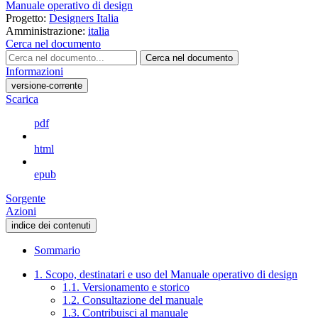
Manuale operativo di design
Progetto:
Designers Italia
Amministrazione:
italia
Cerca nel documento
Cerca nel documento
Informazioni
versione-corrente
Scarica
pdf
html
epub
Sorgente
Azioni
indice dei contenuti
Sommario
1. Scopo, destinatari e uso del Manuale operativo di design
1.1. Versionamento e storico
1.2. Consultazione del manuale
1.3. Contribuisci al manuale