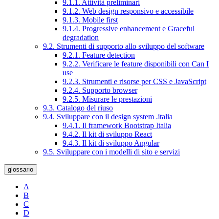
9.1.1. Attività preliminari
9.1.2. Web design responsivo e accessibile
9.1.3. Mobile first
9.1.4. Progressive enhancement e Graceful
degradation
9.2. Strumenti di supporto allo sviluppo del software
9.2.1. Feature detection
9.2.2. Verificare le feature disponibili con Can I
use
9.2.3. Strumenti e risorse per CSS e JavaScript
9.2.4. Supporto browser
9.2.5. Misurare le prestazioni
9.3. Catalogo del riuso
9.4. Sviluppare con il design system .italia
9.4.1. Il framework Bootstrap Italia
9.4.2. Il kit di sviluppo React
9.4.3. Il kit di sviluppo Angular
9.5. Sviluppare con i modelli di sito e servizi
glossario
A
B
C
D