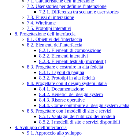
7.1. Caratteristiche dell’interazione
7.2. User stories per definire l’interazione
7.2.1. Differenza tra scenari e user stories
7.3. Flussi di interazione
7.4. Wireframe
7.5. Prototipi interattivi
8. Progettazione dell’interfaccia
8.1. Obiettivi dell’interfaccia
8.2. Elementi dell’interfaccia
8.2.1. Elementi di composizione
8.2.2. Elementi interattivi
8.2.3. Elementi testuali (microtesti)
8.3. Progettare e costruire in alta fedeltà
8.3.1. Layout di pagina
8.3.2. Prototipi in alta fedeltà
8.4. Progettare con il design system .italia
8.4.1. Documentazione
8.4.2. Benefici del design system
8.4.3. Risorse operative
8.4.4. Come contribuire al design system .italia
8.5. Progettare con i modelli di sito e servizi
8.5.1. Vantaggi dell’utilizzo dei modelli
8.5.2. I modelli di sito e servizi disponibili
9. Sviluppo dell’interfaccia
9.1. Approccio allo sviluppo