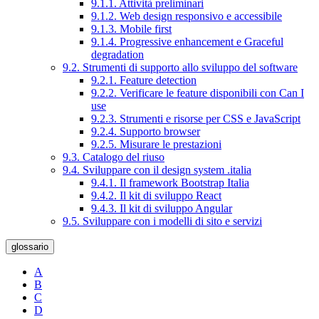
9.1.1. Attività preliminari
9.1.2. Web design responsivo e accessibile
9.1.3. Mobile first
9.1.4. Progressive enhancement e Graceful
degradation
9.2. Strumenti di supporto allo sviluppo del software
9.2.1. Feature detection
9.2.2. Verificare le feature disponibili con Can I
use
9.2.3. Strumenti e risorse per CSS e JavaScript
9.2.4. Supporto browser
9.2.5. Misurare le prestazioni
9.3. Catalogo del riuso
9.4. Sviluppare con il design system .italia
9.4.1. Il framework Bootstrap Italia
9.4.2. Il kit di sviluppo React
9.4.3. Il kit di sviluppo Angular
9.5. Sviluppare con i modelli di sito e servizi
glossario
A
B
C
D