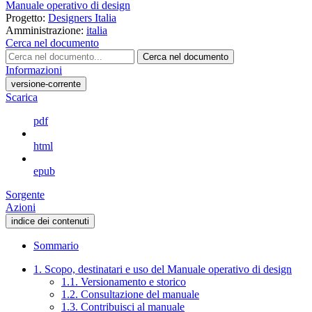
Manuale operativo di design
Progetto:
Designers Italia
Amministrazione:
italia
Cerca nel documento
Cerca nel documento
Informazioni
versione-corrente
Scarica
pdf
html
epub
Sorgente
Azioni
indice dei contenuti
Sommario
1. Scopo, destinatari e uso del Manuale operativo di design
1.1. Versionamento e storico
1.2. Consultazione del manuale
1.3. Contribuisci al manuale