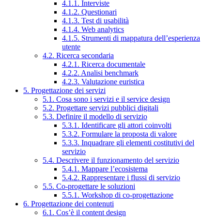
4.1.1. Interviste
4.1.2. Questionari
4.1.3. Test di usabilità
4.1.4. Web analytics
4.1.5. Strumenti di mappatura dell’esperienza
utente
4.2. Ricerca secondaria
4.2.1. Ricerca documentale
4.2.2. Analisi benchmark
4.2.3. Valutazione euristica
5. Progettazione dei servizi
5.1. Cosa sono i servizi e il service design
5.2. Progettare servizi pubblici digitali
5.3. Definire il modello di servizio
5.3.1. Identificare gli attori coinvolti
5.3.2. Formulare la proposta di valore
5.3.3. Inquadrare gli elementi costitutivi del
servizio
5.4. Descrivere il funzionamento del servizio
5.4.1. Mappare l’ecosistema
5.4.2. Rappresentare i flussi di servizio
5.5. Co-progettare le soluzioni
5.5.1. Workshop di co-progettazione
6. Progettazione dei contenuti
6.1. Cos’è il content design