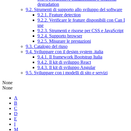
degradation
9.2. Strumenti di supporto allo sviluppo del software
9.2.1. Feature detection
9.2.2. Verificare le feature disponibili con Can I
use
9.2.3. Strumenti e risorse per CSS e JavaScript
9.2.4. Supporto browser
9.2.5. Misurare le prestazioni
9.3. Catalogo del riuso
9.4. Sviluppare con il design system .italia
9.4.1. Il framework Bootstrap Italia
9.4.2. Il kit di sviluppo React
9.4.3. Il kit di sviluppo Angular
9.5. Sviluppare con i modelli di sito e servizi
None
None
A
B
C
D
E
I
M