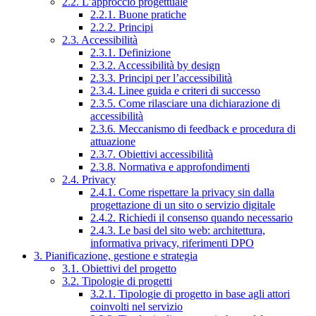
2.2. L’approccio progettuale
2.2.1. Buone pratiche
2.2.2. Principi
2.3. Accessibilità
2.3.1. Definizione
2.3.2. Accessibilità by design
2.3.3. Principi per l’accessibilità
2.3.4. Linee guida e criteri di successo
2.3.5. Come rilasciare una dichiarazione di
accessibilità
2.3.6. Meccanismo di feedback e procedura di
attuazione
2.3.7. Obiettivi accessibilità
2.3.8. Normativa e approfondimenti
2.4. Privacy
2.4.1. Come rispettare la privacy sin dalla
progettazione di un sito o servizio digitale
2.4.2. Richiedi il consenso quando necessario
2.4.3. Le basi del sito web: architettura,
informativa privacy, riferimenti DPO
3. Pianificazione, gestione e strategia
3.1. Obiettivi del progetto
3.2. Tipologie di progetti
3.2.1. Tipologie di progetto in base agli attori
coinvolti nel servizio