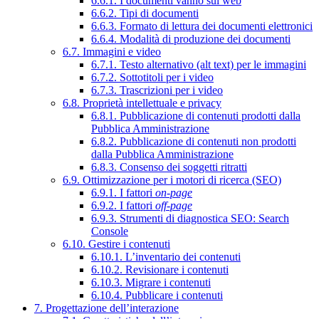
6.6.1. I documenti vanno sul web
6.6.2. Tipi di documenti
6.6.3. Formato di lettura dei documenti elettronici
6.6.4. Modalità di produzione dei documenti
6.7. Immagini e video
6.7.1. Testo alternativo (alt text) per le immagini
6.7.2. Sottotitoli per i video
6.7.3. Trascrizioni per i video
6.8. Proprietà intellettuale e privacy
6.8.1. Pubblicazione di contenuti prodotti dalla
Pubblica Amministrazione
6.8.2. Pubblicazione di contenuti non prodotti
dalla Pubblica Amministrazione
6.8.3. Consenso dei soggetti ritratti
6.9. Ottimizzazione per i motori di ricerca (SEO)
6.9.1. I fattori
on-page
6.9.2. I fattori
off-page
6.9.3. Strumenti di diagnostica SEO: Search
Console
6.10. Gestire i contenuti
6.10.1. L’inventario dei contenuti
6.10.2. Revisionare i contenuti
6.10.3. Migrare i contenuti
6.10.4. Pubblicare i contenuti
7. Progettazione dell’interazione