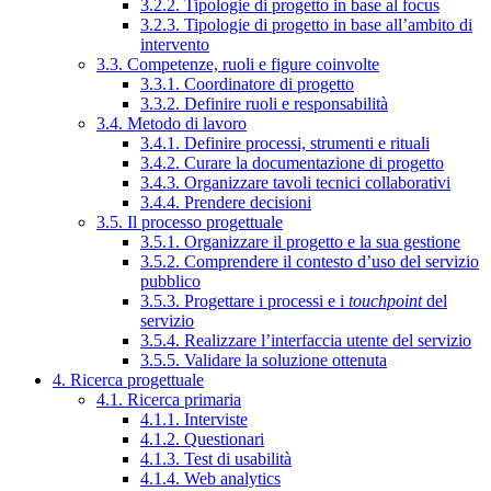
3.2.2. Tipologie di progetto in base al focus
3.2.3. Tipologie di progetto in base all’ambito di
intervento
3.3. Competenze, ruoli e figure coinvolte
3.3.1. Coordinatore di progetto
3.3.2. Definire ruoli e responsabilità
3.4. Metodo di lavoro
3.4.1. Definire processi, strumenti e rituali
3.4.2. Curare la documentazione di progetto
3.4.3. Organizzare tavoli tecnici collaborativi
3.4.4. Prendere decisioni
3.5. Il processo progettuale
3.5.1. Organizzare il progetto e la sua gestione
3.5.2. Comprendere il contesto d’uso del servizio
pubblico
3.5.3. Progettare i processi e i
touchpoint
del
servizio
3.5.4. Realizzare l’interfaccia utente del servizio
3.5.5. Validare la soluzione ottenuta
4. Ricerca progettuale
4.1. Ricerca primaria
4.1.1. Interviste
4.1.2. Questionari
4.1.3. Test di usabilità
4.1.4. Web analytics