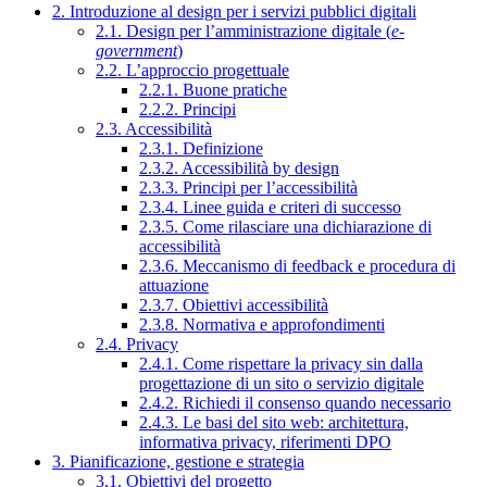
2. Introduzione al design per i servizi pubblici digitali
2.1. Design per l’amministrazione digitale (
e-
government
)
2.2. L’approccio progettuale
2.2.1. Buone pratiche
2.2.2. Principi
2.3. Accessibilità
2.3.1. Definizione
2.3.2. Accessibilità by design
2.3.3. Principi per l’accessibilità
2.3.4. Linee guida e criteri di successo
2.3.5. Come rilasciare una dichiarazione di
accessibilità
2.3.6. Meccanismo di feedback e procedura di
attuazione
2.3.7. Obiettivi accessibilità
2.3.8. Normativa e approfondimenti
2.4. Privacy
2.4.1. Come rispettare la privacy sin dalla
progettazione di un sito o servizio digitale
2.4.2. Richiedi il consenso quando necessario
2.4.3. Le basi del sito web: architettura,
informativa privacy, riferimenti DPO
3. Pianificazione, gestione e strategia
3.1. Obiettivi del progetto