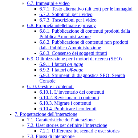
6.7. Immagini e video
6.7.1. Testo alternativo (alt text) per le immagini
6.7.2. Sottotitoli per i video
6.7.3. Trascrizioni per i video
6.8. Proprietà intellettuale e privacy
6.8.1. Pubblicazione di contenuti prodotti dalla
Pubblica Amministrazione
6.8.2. Pubblicazione di contenuti non prodotti
dalla Pubblica Amministrazione
6.8.3. Consenso dei soggetti ritratti
6.9. Ottimizzazione per i motori di ricerca (SEO)
6.9.1. I fattori
on-page
6.9.2. I fattori
off-page
6.9.3. Strumenti di diagnostica SEO: Search
Console
6.10. Gestire i contenuti
6.10.1. L’inventario dei contenuti
6.10.2. Revisionare i contenuti
6.10.3. Migrare i contenuti
6.10.4. Pubblicare i contenuti
7. Progettazione dell’interazione
7.1. Caratteristiche dell’interazione
7.2. User stories per definire l’interazione
7.2.1. Differenza tra scenari e user stories
7.3. Flussi di interazione