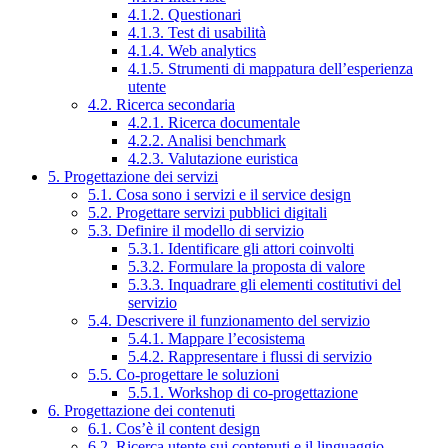
4.1.2. Questionari
4.1.3. Test di usabilità
4.1.4. Web analytics
4.1.5. Strumenti di mappatura dell’esperienza
utente
4.2. Ricerca secondaria
4.2.1. Ricerca documentale
4.2.2. Analisi benchmark
4.2.3. Valutazione euristica
5. Progettazione dei servizi
5.1. Cosa sono i servizi e il service design
5.2. Progettare servizi pubblici digitali
5.3. Definire il modello di servizio
5.3.1. Identificare gli attori coinvolti
5.3.2. Formulare la proposta di valore
5.3.3. Inquadrare gli elementi costitutivi del
servizio
5.4. Descrivere il funzionamento del servizio
5.4.1. Mappare l’ecosistema
5.4.2. Rappresentare i flussi di servizio
5.5. Co-progettare le soluzioni
5.5.1. Workshop di co-progettazione
6. Progettazione dei contenuti
6.1. Cos’è il content design
6.2. Ricerca utente sui contenuti e il linguaggio