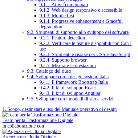
9.1.1. Attività preliminari
9.1.2. Web design responsivo e accessibile
9.1.3. Mobile first
9.1.4. Progressive enhancement e Graceful
degradation
9.2. Strumenti di supporto allo sviluppo del software
9.2.1. Feature detection
9.2.2. Verificare le feature disponibili con Can I
use
9.2.3. Strumenti e risorse per CSS e JavaScript
9.2.4. Supporto browser
9.2.5. Misurare le prestazioni
9.3. Catalogo del riuso
9.4. Sviluppare con il design system .italia
9.4.1. Il framework Bootstrap Italia
9.4.2. Il kit di sviluppo React
9.4.3. Il kit di sviluppo Angular
9.5. Sviluppare con i modelli di sito e servizi
1. Scopo, destinatari e uso del Manuale operativo di design
Team per la Trasformazione Digitale
in collaborazione con
Agenzia per l'Italia Digitale