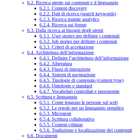
6.2. Ricerca utente sui contenuti e il linguaggio
6.2.1. Content discovery
6.2.2. Dati di ricerca (search keywords)
6.2.3. Ricerca tramite analytics
6.2.4. Ricerca sui forum
6.3. Dalla ricerca ai bisogni degli utenti
6.3.1. User stories per definire i contenuti
6.3.2. Job stories per definire i contenuti
6.3.3. Criteri di accettazione
6.4. Architettura dell’informazione
6.4.1. Definire l’architettura dell’informazione
6.4.2. Alberatura
6.4.3. Flussi di interazione
6.4.4. Sistemi di navigazione
6.4.5. Tipologie di contenuto (content type)
6.4.6. Ontologie e standard
6.4.7. Vocabolari controllati e tassonomie
6.5. Scrittura e linguaggio
6.5.1. Come leggono le persone sul web
6.5.2. Le regole per un linguaggio semplice
6.5.3. Microtesti
6.5.4. Scrittura collaborativa
6.5.5. Content critique
6.5.6. Traduzione e localizzazione dei contenuti
6.6. Documenti