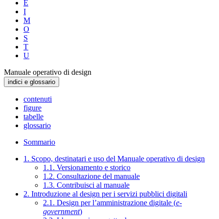
E
I
M
O
S
T
U
Manuale operativo di design
indici e glossario
contenuti
figure
tabelle
glossario
Sommario
1. Scopo, destinatari e uso del Manuale operativo di design
1.1. Versionamento e storico
1.2. Consultazione del manuale
1.3. Contribuisci al manuale
2. Introduzione al design per i servizi pubblici digitali
2.1. Design per l’amministrazione digitale (
e-
government
)