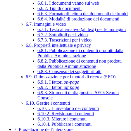
6.6.1. I documenti vanno sul web
6.6.2. Tipi di documenti
6.6.3. Formato di lettura dei documenti elettronici
6.6.4. Modalità di produzione dei documenti
6.7. Immagini e video
6.7.1. Testo alternativo (alt text) per le immagini
6.7.2. Sottotitoli per i video
6.7.3. Trascrizioni per i video
6.8. Proprietà intellettuale e privacy
6.8.1. Pubblicazione di contenuti prodotti dalla
Pubblica Amministrazione
6.8.2. Pubblicazione di contenuti non prodotti
dalla Pubblica Amministrazione
6.8.3. Consenso dei soggetti ritratti
6.9. Ottimizzazione per i motori di ricerca (SEO)
6.9.1. I fattori
on-page
6.9.2. I fattori
off-page
6.9.3. Strumenti di diagnostica SEO: Search
Console
6.10. Gestire i contenuti
6.10.1. L’inventario dei contenuti
6.10.2. Revisionare i contenuti
6.10.3. Migrare i contenuti
6.10.4. Pubblicare i contenuti
7. Progettazione dell’interazione