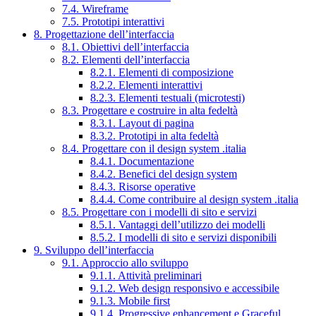
7.4. Wireframe
7.5. Prototipi interattivi
8. Progettazione dell’interfaccia
8.1. Obiettivi dell’interfaccia
8.2. Elementi dell’interfaccia
8.2.1. Elementi di composizione
8.2.2. Elementi interattivi
8.2.3. Elementi testuali (microtesti)
8.3. Progettare e costruire in alta fedeltà
8.3.1. Layout di pagina
8.3.2. Prototipi in alta fedeltà
8.4. Progettare con il design system .italia
8.4.1. Documentazione
8.4.2. Benefici del design system
8.4.3. Risorse operative
8.4.4. Come contribuire al design system .italia
8.5. Progettare con i modelli di sito e servizi
8.5.1. Vantaggi dell’utilizzo dei modelli
8.5.2. I modelli di sito e servizi disponibili
9. Sviluppo dell’interfaccia
9.1. Approccio allo sviluppo
9.1.1. Attività preliminari
9.1.2. Web design responsivo e accessibile
9.1.3. Mobile first
9.1.4. Progressive enhancement e Graceful