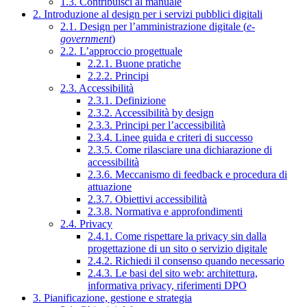
1.3. Contribuisci al manuale
2. Introduzione al design per i servizi pubblici digitali
2.1. Design per l’amministrazione digitale (
e-
government
)
2.2. L’approccio progettuale
2.2.1. Buone pratiche
2.2.2. Principi
2.3. Accessibilità
2.3.1. Definizione
2.3.2. Accessibilità by design
2.3.3. Principi per l’accessibilità
2.3.4. Linee guida e criteri di successo
2.3.5. Come rilasciare una dichiarazione di
accessibilità
2.3.6. Meccanismo di feedback e procedura di
attuazione
2.3.7. Obiettivi accessibilità
2.3.8. Normativa e approfondimenti
2.4. Privacy
2.4.1. Come rispettare la privacy sin dalla
progettazione di un sito o servizio digitale
2.4.2. Richiedi il consenso quando necessario
2.4.3. Le basi del sito web: architettura,
informativa privacy, riferimenti DPO
3. Pianificazione, gestione e strategia