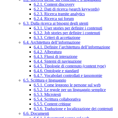
6.2.1. Content discovery
6.2.2. Dati di ricerca (search keywords)
6.2.3. Ricerca tramite analytics
6.2.4. Ricerca sui forum
6.3. Dalla ricerca ai bisogni degli utenti
6.3.1. User stories per definire i contenuti
6.3.2. Job stories per definire i contenuti
6.3.3. Criteri di accettazione
6.4. Architettura dell’informazione
6.4.1. Definire l’architettura dell’informazione
6.4.2. Alberatura
6.4.3. Flussi di interazione
6.4.4. Sistemi di navigazione
6.4.5. Tipologie di contenuto (content type)
6.4.6. Ontologie e standard
6.4.7. Vocabolari controllati e tassonomie
6.5. Scrittura e linguaggio
6.5.1. Come leggono le persone sul web
6.5.2. Le regole per un linguaggio semplice
6.5.3. Microtesti
6.5.4. Scrittura collaborativa
6.5.5. Content critique
6.5.6. Traduzione e localizzazione dei contenuti
6.6. Documenti