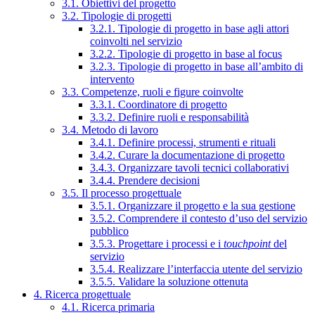
3.1. Obiettivi del progetto
3.2. Tipologie di progetti
3.2.1. Tipologie di progetto in base agli attori
coinvolti nel servizio
3.2.2. Tipologie di progetto in base al focus
3.2.3. Tipologie di progetto in base all’ambito di
intervento
3.3. Competenze, ruoli e figure coinvolte
3.3.1. Coordinatore di progetto
3.3.2. Definire ruoli e responsabilità
3.4. Metodo di lavoro
3.4.1. Definire processi, strumenti e rituali
3.4.2. Curare la documentazione di progetto
3.4.3. Organizzare tavoli tecnici collaborativi
3.4.4. Prendere decisioni
3.5. Il processo progettuale
3.5.1. Organizzare il progetto e la sua gestione
3.5.2. Comprendere il contesto d’uso del servizio
pubblico
3.5.3. Progettare i processi e i
touchpoint
del
servizio
3.5.4. Realizzare l’interfaccia utente del servizio
3.5.5. Validare la soluzione ottenuta
4. Ricerca progettuale
4.1. Ricerca primaria