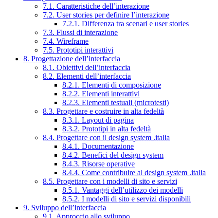
7.1. Caratteristiche dell’interazione
7.2. User stories per definire l’interazione
7.2.1. Differenza tra scenari e user stories
7.3. Flussi di interazione
7.4. Wireframe
7.5. Prototipi interattivi
8. Progettazione dell’interfaccia
8.1. Obiettivi dell’interfaccia
8.2. Elementi dell’interfaccia
8.2.1. Elementi di composizione
8.2.2. Elementi interattivi
8.2.3. Elementi testuali (microtesti)
8.3. Progettare e costruire in alta fedeltà
8.3.1. Layout di pagina
8.3.2. Prototipi in alta fedeltà
8.4. Progettare con il design system .italia
8.4.1. Documentazione
8.4.2. Benefici del design system
8.4.3. Risorse operative
8.4.4. Come contribuire al design system .italia
8.5. Progettare con i modelli di sito e servizi
8.5.1. Vantaggi dell’utilizzo dei modelli
8.5.2. I modelli di sito e servizi disponibili
9. Sviluppo dell’interfaccia
9.1. Approccio allo sviluppo