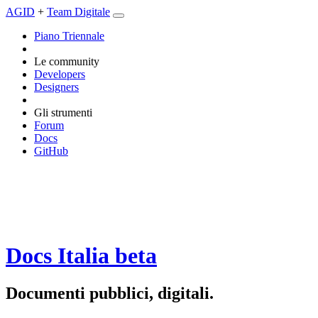
AGID
+
Team Digitale
Piano Triennale
Le community
Developers
Designers
Gli strumenti
Forum
Docs
GitHub
Docs Italia
beta
Documenti pubblici, digitali.