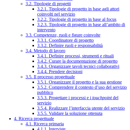
3.2. Tipologie di progetti
3.2.1. Tipologie di progetto in base agli attori
coinvolti nel servizio
3.2.2. Tipologie di progetto in base al focus
3.2.3. Tipologie di progetto in base all’ambito di
intervento
3.3. Competenze, ruoli e figure coinvolte
3.3.1. Coordinatore di progetto
3.3.2. Definire ruoli e responsabilità
3.4. Metodo di lavoro
3.4.1. Definire processi, strumenti e rituali
3.4.2. Curare la documentazione di progetto
3.4.3. Organizzare tavoli tecnici collaborativi
3.4.4. Prendere decisioni
3.5. Il processo progettuale
3.5.1. Organizzare il progetto e la sua gestione
3.5.2. Comprendere il contesto d’uso del servizio
pubblico
3.5.3. Progettare i processi e i
touchpoint
del
servizio
3.5.4. Realizzare l’interfaccia utente del servizio
3.5.5. Validare la soluzione ottenuta
4. Ricerca progettuale
4.1. Ricerca primaria
4.1.1. Interviste