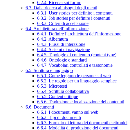
6.2.4. Ricerca sui forum
6.3. Dalla ricerca ai bisogni degli utenti
6.3.1. User stories per definire i contenuti
6.3.2. Job stories per definire i contenuti
6.3.3. Criteri di accettazione
6.4. Architettura dell’informazione
6.4.1. Definire l’architettura dell’informazione
6.4.2. Alberatura
6.4.3. Flussi di interazione
6.4.4. Sistemi di navigazione
6.4.5. Tipologie di contenuto (content type)
6.4.6. Ontologie e standard
6.4.7. Vocabolari controllati e tassonomie
6.5. Scrittura e linguaggio
6.5.1. Come leggono le persone sul web
6.5.2. Le regole per un linguaggio semplice
6.5.3. Microtesti
6.5.4. Scrittura collaborativa
6.5.5. Content critique
6.5.6. Traduzione e localizzazione dei contenuti
6.6. Documenti
6.6.1. I documenti vanno sul web
6.6.2. Tipi di documenti
6.6.3. Formato di lettura dei documenti elettronici
6.6.4. Modalità di produzione dei documenti