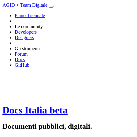
AGID
+
Team Digitale
Piano Triennale
Le community
Developers
Designers
Gli strumenti
Forum
Docs
GitHub
Docs Italia
beta
Documenti pubblici, digitali.