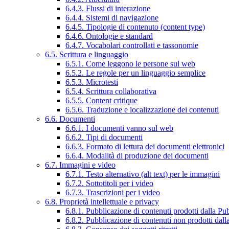
6.4.3. Flussi di interazione
6.4.4. Sistemi di navigazione
6.4.5. Tipologie di contenuto (content type)
6.4.6. Ontologie e standard
6.4.7. Vocabolari controllati e tassonomie
6.5. Scrittura e linguaggio
6.5.1. Come leggono le persone sul web
6.5.2. Le regole per un linguaggio semplice
6.5.3. Microtesti
6.5.4. Scrittura collaborativa
6.5.5. Content critique
6.5.6. Traduzione e localizzazione dei contenuti
6.6. Documenti
6.6.1. I documenti vanno sul web
6.6.2. Tipi di documenti
6.6.3. Formato di lettura dei documenti elettronici
6.6.4. Modalità di produzione dei documenti
6.7. Immagini e video
6.7.1. Testo alternativo (alt text) per le immagini
6.7.2. Sottotitoli per i video
6.7.3. Trascrizioni per i video
6.8. Proprietà intellettuale e privacy
6.8.1. Pubblicazione di contenuti prodotti dalla P
6.8.2. Pubblicazione di contenuti non prodotti dal