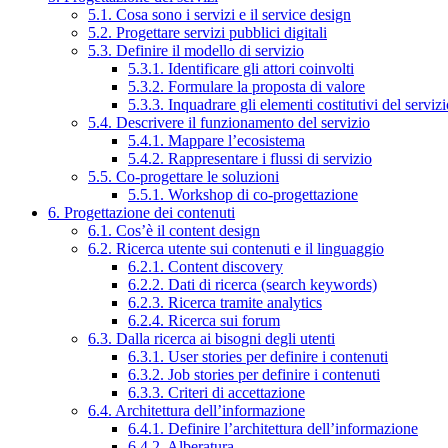
5.1. Cosa sono i servizi e il service design
5.2. Progettare servizi pubblici digitali
5.3. Definire il modello di servizio
5.3.1. Identificare gli attori coinvolti
5.3.2. Formulare la proposta di valore
5.3.3. Inquadrare gli elementi costitutivi del serviz
5.4. Descrivere il funzionamento del servizio
5.4.1. Mappare l’ecosistema
5.4.2. Rappresentare i flussi di servizio
5.5. Co-progettare le soluzioni
5.5.1. Workshop di co-progettazione
6. Progettazione dei contenuti
6.1. Cos’è il content design
6.2. Ricerca utente sui contenuti e il linguaggio
6.2.1. Content discovery
6.2.2. Dati di ricerca (search keywords)
6.2.3. Ricerca tramite analytics
6.2.4. Ricerca sui forum
6.3. Dalla ricerca ai bisogni degli utenti
6.3.1. User stories per definire i contenuti
6.3.2. Job stories per definire i contenuti
6.3.3. Criteri di accettazione
6.4. Architettura dell’informazione
6.4.1. Definire l’architettura dell’informazione
6.4.2. Alberatura