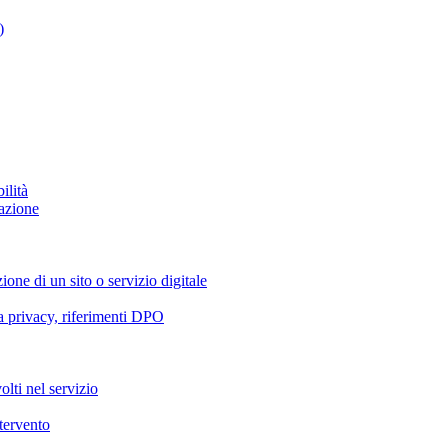
)
ilità
azione
ione di un sito o servizio digitale
va privacy, riferimenti DPO
olti nel servizio
ntervento