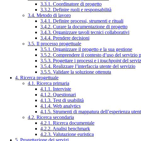
3.3.1. Coordinatore di progetto
3.3.2. Definire ruoli e responsabilità
3.4. Metodo di lavoro
3.4.1. Definire processi, strumenti e rituali
3.4.2. Curare la documentazione di progetto
3.4.3. Organizzare tavoli tecnici collaborativi
3.4.4. Prendere decisioni
3.5. Il processo progettuale
3.5.1. Organizzare il progetto e la sua gestione
3.5.2. Comprendere il contesto d’uso del servizio 
3.5.3. Progettare i processi e i
touchpoint
del servi
3.5.4. Realizzare l’interfaccia utente del servizio
3.5.5. Validare la soluzione ottenuta
4. Ricerca progettuale
4.1. Ricerca primaria
4.1.1. Interviste
4.1.2. Questionari
4.1.3. Test di usabilità
4.1.4. Web analytics
4.1.5. Strumenti di mappatura dell’esperienza uten
4.2. Ricerca secondaria
4.2.1. Ricerca documentale
4.2.2. Analisi benchmark
4.2.3. Valutazione euristica
5. Progettazione dei servizi