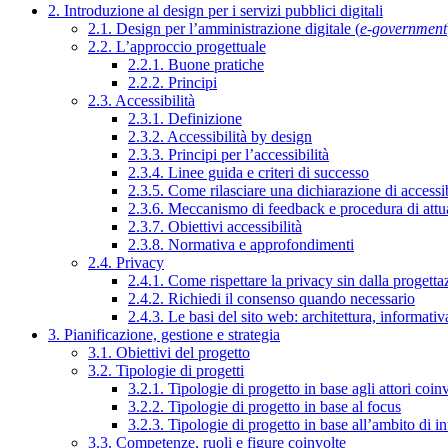
2. Introduzione al design per i servizi pubblici digitali
2.1. Design per l’amministrazione digitale (
e-government
2.2. L’approccio progettuale
2.2.1. Buone pratiche
2.2.2. Principi
2.3. Accessibilità
2.3.1. Definizione
2.3.2. Accessibilità by design
2.3.3. Principi per l’accessibilità
2.3.4. Linee guida e criteri di successo
2.3.5. Come rilasciare una dichiarazione di accessib
2.3.6. Meccanismo di feedback e procedura di attu
2.3.7. Obiettivi accessibilità
2.3.8. Normativa e approfondimenti
2.4. Privacy
2.4.1. Come rispettare la privacy sin dalla progettaz
2.4.2. Richiedi il consenso quando necessario
2.4.3. Le basi del sito web: architettura, informati
3. Pianificazione, gestione e strategia
3.1. Obiettivi del progetto
3.2. Tipologie di progetti
3.2.1. Tipologie di progetto in base agli attori coinv
3.2.2. Tipologie di progetto in base al focus
3.2.3. Tipologie di progetto in base all’ambito di i
3.3. Competenze, ruoli e figure coinvolte