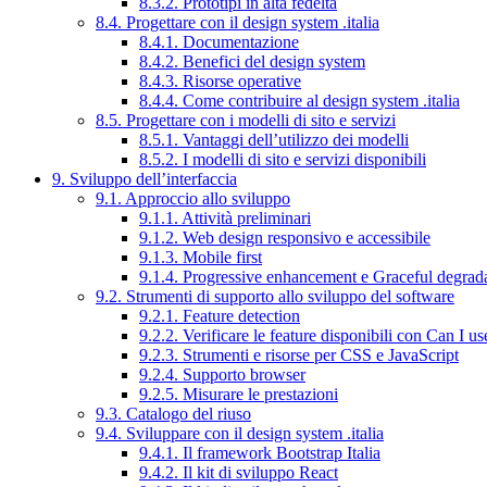
8.3.2. Prototipi in alta fedeltà
8.4. Progettare con il design system .italia
8.4.1. Documentazione
8.4.2. Benefici del design system
8.4.3. Risorse operative
8.4.4. Come contribuire al design system .italia
8.5. Progettare con i modelli di sito e servizi
8.5.1. Vantaggi dell’utilizzo dei modelli
8.5.2. I modelli di sito e servizi disponibili
9. Sviluppo dell’interfaccia
9.1. Approccio allo sviluppo
9.1.1. Attività preliminari
9.1.2. Web design responsivo e accessibile
9.1.3. Mobile first
9.1.4. Progressive enhancement e Graceful degrad
9.2. Strumenti di supporto allo sviluppo del software
9.2.1. Feature detection
9.2.2. Verificare le feature disponibili con Can I us
9.2.3. Strumenti e risorse per CSS e JavaScript
9.2.4. Supporto browser
9.2.5. Misurare le prestazioni
9.3. Catalogo del riuso
9.4. Sviluppare con il design system .italia
9.4.1. Il framework Bootstrap Italia
9.4.2. Il kit di sviluppo React