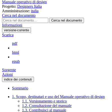
Manuale operativo di design
Progetto:
Designers Italia
Amministrazione:
italia
Cerca nel documento
Cerca nel documento
Informazioni
versione-corrente
Scarica
pdf
html
epub
Sorgente
Azioni
indice dei contenuti
Sommario
1. Scopo, destinatari e uso del Manuale operativo di design
1.1. Versionamento e storico
1.2. Consultazione del manuale
1.3. Contribuisci al manuale