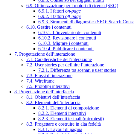
6.8.3. Consenso dei soggetti ritratti
6.9. Ottimizzazione per i motori di ricerca (SEO)
6.9.1. I fattori
on-page
6.9.2. I fattori
off-page
6.9.3. Strumenti di diagnostica SEO: Search Cons
6.10. Gestire i contenuti
6.10.1. L’inventario dei contenuti
6.10.2. Revisionare i contenuti
6.10.3. Migrare i contenuti
6.10.4. Pubblicare i contenuti
7. Progettazione dell’interazione
7.1. Caratteristiche dell’interazione
7.2. User stories per definire l’interazione
7.2.1. Differenza tra scenari e user stories
7.3. Flussi di interazione
7.4. Wireframe
7.5. Prototipi interattivi
8. Progettazione dell’interfaccia
8.1. Obiettivi dell’interfaccia
8.2. Elementi dell’interfaccia
8.2.1. Elementi di composizione
8.2.2. Elementi interattivi
8.2.3. Elementi testuali (microtesti)
8.3. Progettare e costruire in alta fedeltà
8.3.1. Layout di pagina