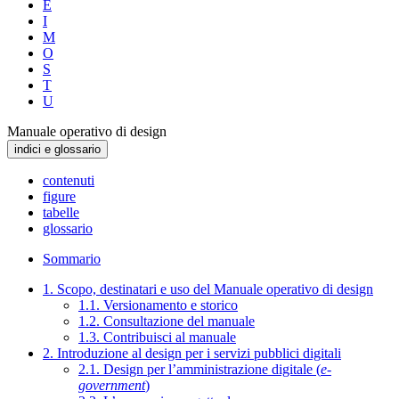
E
I
M
O
S
T
U
Manuale operativo di design
indici e glossario
contenuti
figure
tabelle
glossario
Sommario
1. Scopo, destinatari e uso del Manuale operativo di design
1.1. Versionamento e storico
1.2. Consultazione del manuale
1.3. Contribuisci al manuale
2. Introduzione al design per i servizi pubblici digitali
2.1. Design per l’amministrazione digitale (
e-
government
)