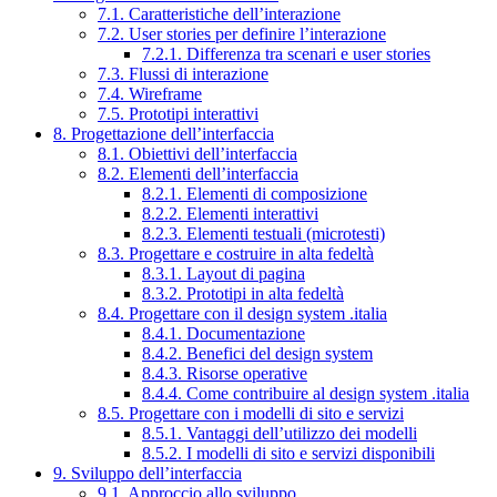
7.1. Caratteristiche dell’interazione
7.2. User stories per definire l’interazione
7.2.1. Differenza tra scenari e user stories
7.3. Flussi di interazione
7.4. Wireframe
7.5. Prototipi interattivi
8. Progettazione dell’interfaccia
8.1. Obiettivi dell’interfaccia
8.2. Elementi dell’interfaccia
8.2.1. Elementi di composizione
8.2.2. Elementi interattivi
8.2.3. Elementi testuali (microtesti)
8.3. Progettare e costruire in alta fedeltà
8.3.1. Layout di pagina
8.3.2. Prototipi in alta fedeltà
8.4. Progettare con il design system .italia
8.4.1. Documentazione
8.4.2. Benefici del design system
8.4.3. Risorse operative
8.4.4. Come contribuire al design system .italia
8.5. Progettare con i modelli di sito e servizi
8.5.1. Vantaggi dell’utilizzo dei modelli
8.5.2. I modelli di sito e servizi disponibili
9. Sviluppo dell’interfaccia
9.1. Approccio allo sviluppo