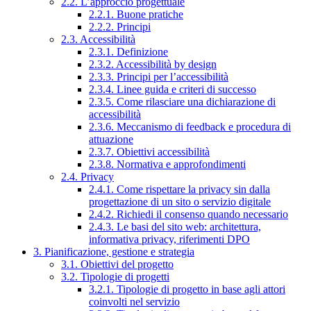
2.2. L’approccio progettuale
2.2.1. Buone pratiche
2.2.2. Principi
2.3. Accessibilità
2.3.1. Definizione
2.3.2. Accessibilità by design
2.3.3. Principi per l’accessibilità
2.3.4. Linee guida e criteri di successo
2.3.5. Come rilasciare una dichiarazione di
accessibilità
2.3.6. Meccanismo di feedback e procedura di
attuazione
2.3.7. Obiettivi accessibilità
2.3.8. Normativa e approfondimenti
2.4. Privacy
2.4.1. Come rispettare la privacy sin dalla
progettazione di un sito o servizio digitale
2.4.2. Richiedi il consenso quando necessario
2.4.3. Le basi del sito web: architettura,
informativa privacy, riferimenti DPO
3. Pianificazione, gestione e strategia
3.1. Obiettivi del progetto
3.2. Tipologie di progetti
3.2.1. Tipologie di progetto in base agli attori
coinvolti nel servizio