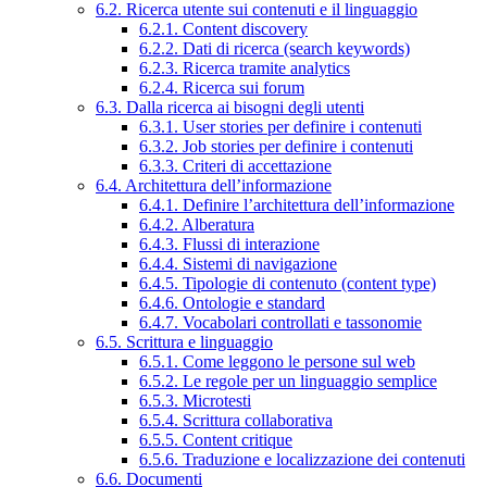
6.2. Ricerca utente sui contenuti e il linguaggio
6.2.1. Content discovery
6.2.2. Dati di ricerca (search keywords)
6.2.3. Ricerca tramite analytics
6.2.4. Ricerca sui forum
6.3. Dalla ricerca ai bisogni degli utenti
6.3.1. User stories per definire i contenuti
6.3.2. Job stories per definire i contenuti
6.3.3. Criteri di accettazione
6.4. Architettura dell’informazione
6.4.1. Definire l’architettura dell’informazione
6.4.2. Alberatura
6.4.3. Flussi di interazione
6.4.4. Sistemi di navigazione
6.4.5. Tipologie di contenuto (content type)
6.4.6. Ontologie e standard
6.4.7. Vocabolari controllati e tassonomie
6.5. Scrittura e linguaggio
6.5.1. Come leggono le persone sul web
6.5.2. Le regole per un linguaggio semplice
6.5.3. Microtesti
6.5.4. Scrittura collaborativa
6.5.5. Content critique
6.5.6. Traduzione e localizzazione dei contenuti
6.6. Documenti