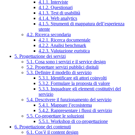
4.1.1. Interviste
4.1.2. Questionari
4.1.3. Test di usabilità
4.1.4. Web analytics
4.1.5. Strumenti di mappatura dell’esperienza
utente
4.2. Ricerca secondaria
4.2.1. Ricerca documentale
4.2.2. Analisi benchmark
4.2.3. Valutazione euristica
5. Progettazione dei servizi
5.1. Cosa sono i servizi e il service design
5.2. Progettare servizi pubblici digitali
5.3. Definire il modello di servizio
5.3.1. Identificare gli attori coinvolti
5.3.2. Formulare la proposta di valore
5.3.3. Inquadrare gli elementi costitutivi del
servizio
5.4. Descrivere il funzionamento del servizio
5.4.1. Mappare l’ecosistema
5.4.2. Rappresentare i flussi di servizio
5.5. Co-progettare le soluzioni
5.5.1. Workshop di co-progettazione
6. Progettazione dei contenuti
6.1. Cos’è il content design