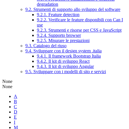
degradation
9.2. Strumenti di supporto allo sviluppo del software
9.2.1. Feature detection
9.2.2. Verificare le feature disponibili con Can I
use
9.2.3. Strumenti e risorse per CSS e JavaScript
9.2.4. Supporto browser
9.2.5. Misurare le prestazioni
9.3. Catalogo del riuso
9.4. Sviluppare con il design system .italia
9.4.1. Il framework Bootstrap Italia
9.4.2. Il kit di sviluppo React
9.4.3. Il kit di sviluppo Angular
9.5. Sviluppare con i modelli di sito e servizi
None
None
A
B
C
D
E
I
M