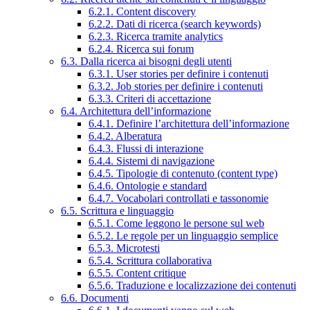
6.2.1. Content discovery
6.2.2. Dati di ricerca (search keywords)
6.2.3. Ricerca tramite analytics
6.2.4. Ricerca sui forum
6.3. Dalla ricerca ai bisogni degli utenti
6.3.1. User stories per definire i contenuti
6.3.2. Job stories per definire i contenuti
6.3.3. Criteri di accettazione
6.4. Architettura dell’informazione
6.4.1. Definire l’architettura dell’informazione
6.4.2. Alberatura
6.4.3. Flussi di interazione
6.4.4. Sistemi di navigazione
6.4.5. Tipologie di contenuto (content type)
6.4.6. Ontologie e standard
6.4.7. Vocabolari controllati e tassonomie
6.5. Scrittura e linguaggio
6.5.1. Come leggono le persone sul web
6.5.2. Le regole per un linguaggio semplice
6.5.3. Microtesti
6.5.4. Scrittura collaborativa
6.5.5. Content critique
6.5.6. Traduzione e localizzazione dei contenuti
6.6. Documenti