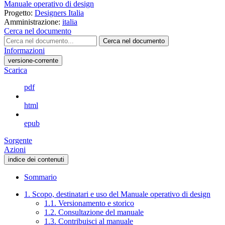
Manuale operativo di design
Progetto:
Designers Italia
Amministrazione:
italia
Cerca nel documento
Cerca nel documento
Informazioni
versione-corrente
Scarica
pdf
html
epub
Sorgente
Azioni
indice dei contenuti
Sommario
1. Scopo, destinatari e uso del Manuale operativo di design
1.1. Versionamento e storico
1.2. Consultazione del manuale
1.3. Contribuisci al manuale