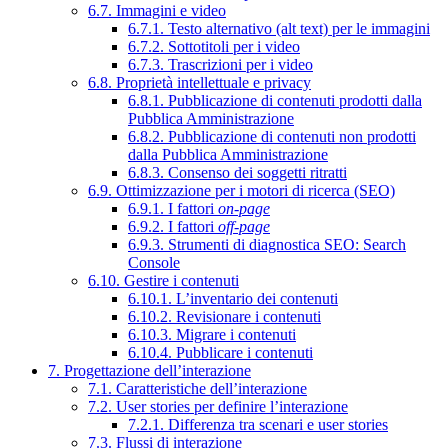
6.7. Immagini e video
6.7.1. Testo alternativo (alt text) per le immagini
6.7.2. Sottotitoli per i video
6.7.3. Trascrizioni per i video
6.8. Proprietà intellettuale e privacy
6.8.1. Pubblicazione di contenuti prodotti dalla
Pubblica Amministrazione
6.8.2. Pubblicazione di contenuti non prodotti
dalla Pubblica Amministrazione
6.8.3. Consenso dei soggetti ritratti
6.9. Ottimizzazione per i motori di ricerca (SEO)
6.9.1. I fattori
on-page
6.9.2. I fattori
off-page
6.9.3. Strumenti di diagnostica SEO: Search
Console
6.10. Gestire i contenuti
6.10.1. L’inventario dei contenuti
6.10.2. Revisionare i contenuti
6.10.3. Migrare i contenuti
6.10.4. Pubblicare i contenuti
7. Progettazione dell’interazione
7.1. Caratteristiche dell’interazione
7.2. User stories per definire l’interazione
7.2.1. Differenza tra scenari e user stories
7.3. Flussi di interazione