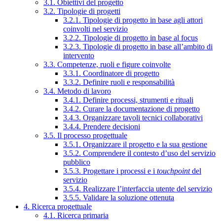
3.1. Obiettivi del progetto
3.2. Tipologie di progetti
3.2.1. Tipologie di progetto in base agli attori
coinvolti nel servizio
3.2.2. Tipologie di progetto in base al focus
3.2.3. Tipologie di progetto in base all’ambito di
intervento
3.3. Competenze, ruoli e figure coinvolte
3.3.1. Coordinatore di progetto
3.3.2. Definire ruoli e responsabilità
3.4. Metodo di lavoro
3.4.1. Definire processi, strumenti e rituali
3.4.2. Curare la documentazione di progetto
3.4.3. Organizzare tavoli tecnici collaborativi
3.4.4. Prendere decisioni
3.5. Il processo progettuale
3.5.1. Organizzare il progetto e la sua gestione
3.5.2. Comprendere il contesto d’uso del servizio
pubblico
3.5.3. Progettare i processi e i
touchpoint
del
servizio
3.5.4. Realizzare l’interfaccia utente del servizio
3.5.5. Validare la soluzione ottenuta
4. Ricerca progettuale
4.1. Ricerca primaria