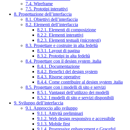
7.4. Wireframe
7.5. Prototipi interattivi
8. Progettazione dell’interfaccia
8.1. Obiettivi dell’interfaccia
8.2. Elementi dell’interfaccia
8.2.1. Elementi di composizione
8.2.2. Elementi interattivi
8.2.3. Elementi testuali (microtesti)
8.3. Progettare e costruire in alta fedeltà
8.3.1. Layout di pagina
8.3.2. Prototipi in alta fedeltà
8.4. Progettare con il design system .italia
8.4.1. Documentazione
8.4.2. Benefici del design system
8.4.3. Risorse operative
8.4.4. Come contribuire al design system .italia
8.5. Progettare con i modelli di sito e servizi
8.5.1. Vantaggi dell’utilizzo dei modelli
8.5.2. I modelli di sito e servizi disponibili
9. Sviluppo dell’interfaccia
9.1. Approccio allo sviluppo
9.1.1. Attività preliminari
9.1.2. Web design responsivo e accessibile
9.1.3. Mobile first
9.1.4. Progressive enhancement e Graceful