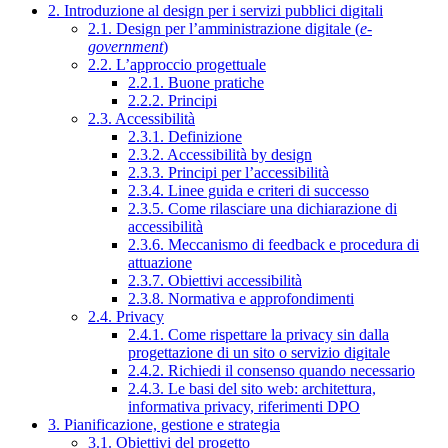
2. Introduzione al design per i servizi pubblici digitali
2.1. Design per l’amministrazione digitale (
e-
government
)
2.2. L’approccio progettuale
2.2.1. Buone pratiche
2.2.2. Principi
2.3. Accessibilità
2.3.1. Definizione
2.3.2. Accessibilità by design
2.3.3. Principi per l’accessibilità
2.3.4. Linee guida e criteri di successo
2.3.5. Come rilasciare una dichiarazione di
accessibilità
2.3.6. Meccanismo di feedback e procedura di
attuazione
2.3.7. Obiettivi accessibilità
2.3.8. Normativa e approfondimenti
2.4. Privacy
2.4.1. Come rispettare la privacy sin dalla
progettazione di un sito o servizio digitale
2.4.2. Richiedi il consenso quando necessario
2.4.3. Le basi del sito web: architettura,
informativa privacy, riferimenti DPO
3. Pianificazione, gestione e strategia
3.1. Obiettivi del progetto