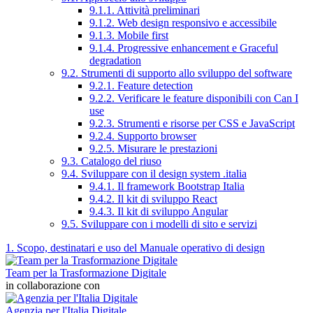
9.1.1. Attività preliminari
9.1.2. Web design responsivo e accessibile
9.1.3. Mobile first
9.1.4. Progressive enhancement e Graceful
degradation
9.2. Strumenti di supporto allo sviluppo del software
9.2.1. Feature detection
9.2.2. Verificare le feature disponibili con Can I
use
9.2.3. Strumenti e risorse per CSS e JavaScript
9.2.4. Supporto browser
9.2.5. Misurare le prestazioni
9.3. Catalogo del riuso
9.4. Sviluppare con il design system .italia
9.4.1. Il framework Bootstrap Italia
9.4.2. Il kit di sviluppo React
9.4.3. Il kit di sviluppo Angular
9.5. Sviluppare con i modelli di sito e servizi
1. Scopo, destinatari e uso del Manuale operativo di design
Team per la Trasformazione Digitale
in collaborazione con
Agenzia per l'Italia Digitale