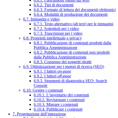
6.6.1. I documenti vanno sul web
6.6.2. Tipi di documenti
6.6.3. Formato di lettura dei documenti elettronici
6.6.4. Modalità di produzione dei documenti
6.7. Immagini e video
6.7.1. Testo alternativo (alt text) per le immagini
6.7.2. Sottotitoli per i video
6.7.3. Trascrizioni per i video
6.8. Proprietà intellettuale e privacy
6.8.1. Pubblicazione di contenuti prodotti dalla
Pubblica Amministrazione
6.8.2. Pubblicazione di contenuti non prodotti
dalla Pubblica Amministrazione
6.8.3. Consenso dei soggetti ritratti
6.9. Ottimizzazione per i motori di ricerca (SEO)
6.9.1. I fattori
on-page
6.9.2. I fattori
off-page
6.9.3. Strumenti di diagnostica SEO: Search
Console
6.10. Gestire i contenuti
6.10.1. L’inventario dei contenuti
6.10.2. Revisionare i contenuti
6.10.3. Migrare i contenuti
6.10.4. Pubblicare i contenuti
7. Progettazione dell’interazione