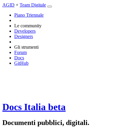
AGID
+
Team Digitale
Piano Triennale
Le community
Developers
Designers
Gli strumenti
Forum
Docs
GitHub
Docs Italia
beta
Documenti pubblici, digitali.