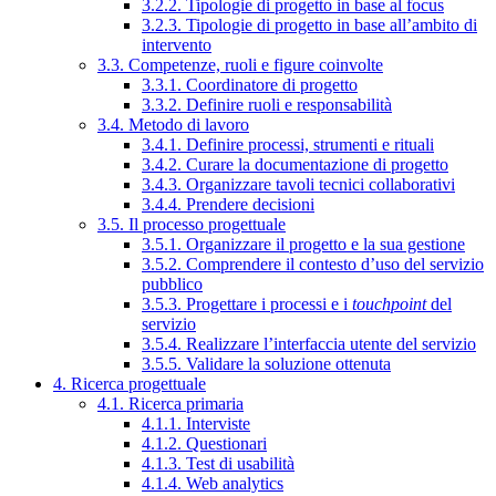
3.2.2. Tipologie di progetto in base al focus
3.2.3. Tipologie di progetto in base all’ambito di
intervento
3.3. Competenze, ruoli e figure coinvolte
3.3.1. Coordinatore di progetto
3.3.2. Definire ruoli e responsabilità
3.4. Metodo di lavoro
3.4.1. Definire processi, strumenti e rituali
3.4.2. Curare la documentazione di progetto
3.4.3. Organizzare tavoli tecnici collaborativi
3.4.4. Prendere decisioni
3.5. Il processo progettuale
3.5.1. Organizzare il progetto e la sua gestione
3.5.2. Comprendere il contesto d’uso del servizio
pubblico
3.5.3. Progettare i processi e i
touchpoint
del
servizio
3.5.4. Realizzare l’interfaccia utente del servizio
3.5.5. Validare la soluzione ottenuta
4. Ricerca progettuale
4.1. Ricerca primaria
4.1.1. Interviste
4.1.2. Questionari
4.1.3. Test di usabilità
4.1.4. Web analytics