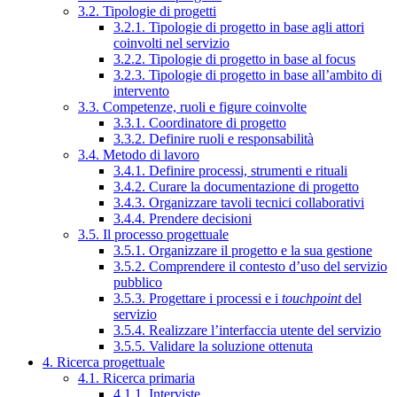
3.2. Tipologie di progetti
3.2.1. Tipologie di progetto in base agli attori
coinvolti nel servizio
3.2.2. Tipologie di progetto in base al focus
3.2.3. Tipologie di progetto in base all’ambito di
intervento
3.3. Competenze, ruoli e figure coinvolte
3.3.1. Coordinatore di progetto
3.3.2. Definire ruoli e responsabilità
3.4. Metodo di lavoro
3.4.1. Definire processi, strumenti e rituali
3.4.2. Curare la documentazione di progetto
3.4.3. Organizzare tavoli tecnici collaborativi
3.4.4. Prendere decisioni
3.5. Il processo progettuale
3.5.1. Organizzare il progetto e la sua gestione
3.5.2. Comprendere il contesto d’uso del servizio
pubblico
3.5.3. Progettare i processi e i
touchpoint
del
servizio
3.5.4. Realizzare l’interfaccia utente del servizio
3.5.5. Validare la soluzione ottenuta
4. Ricerca progettuale
4.1. Ricerca primaria
4.1.1. Interviste