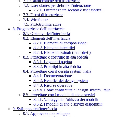
7.1. Caratteristiche dell’interazione
7.2. User stories per definire l’interazione
7.2.1. Differenza tra scenari e user stories
7.3. Flussi di interazione
7.4. Wireframe
7.5. Prototipi interattivi
8. Progettazione dell’interfaccia
8.1. Obiettivi dell’interfaccia
8.2. Elementi dell’interfaccia
8.2.1. Elementi di composizione
8.2.2. Elementi interattivi
8.2.3. Elementi testuali (microtesti)
8.3. Progettare e costruire in alta fedeltà
8.3.1. Layout di pagina
8.3.2. Prototipi in alta fedeltà
8.4. Progettare con il design system .italia
8.4.1. Documentazione
8.4.2. Benefici del design system
8.4.3. Risorse operative
8.4.4. Come contribuire al design system .italia
8.5. Progettare con i modelli di sito e servizi
8.5.1. Vantaggi dell’utilizzo dei modelli
8.5.2. I modelli di sito e servizi disponibili
9. Sviluppo dell’interfaccia
9.1. Approccio allo sviluppo