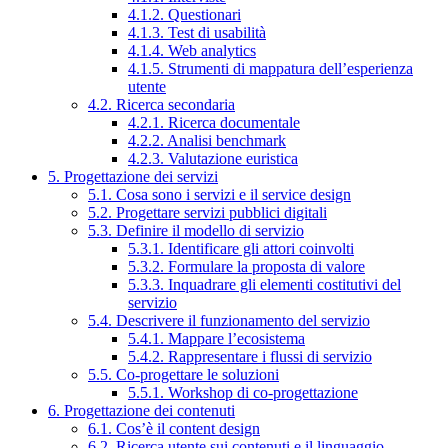
4.1.2. Questionari
4.1.3. Test di usabilità
4.1.4. Web analytics
4.1.5. Strumenti di mappatura dell’esperienza
utente
4.2. Ricerca secondaria
4.2.1. Ricerca documentale
4.2.2. Analisi benchmark
4.2.3. Valutazione euristica
5. Progettazione dei servizi
5.1. Cosa sono i servizi e il service design
5.2. Progettare servizi pubblici digitali
5.3. Definire il modello di servizio
5.3.1. Identificare gli attori coinvolti
5.3.2. Formulare la proposta di valore
5.3.3. Inquadrare gli elementi costitutivi del
servizio
5.4. Descrivere il funzionamento del servizio
5.4.1. Mappare l’ecosistema
5.4.2. Rappresentare i flussi di servizio
5.5. Co-progettare le soluzioni
5.5.1. Workshop di co-progettazione
6. Progettazione dei contenuti
6.1. Cos’è il content design
6.2. Ricerca utente sui contenuti e il linguaggio