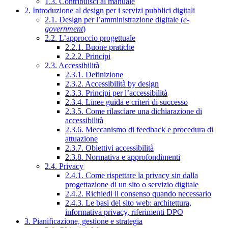
1.3. Contribuisci al manuale
2. Introduzione al design per i servizi pubblici digitali
2.1. Design per l’amministrazione digitale (
e-
government
)
2.2. L’approccio progettuale
2.2.1. Buone pratiche
2.2.2. Principi
2.3. Accessibilità
2.3.1. Definizione
2.3.2. Accessibilità by design
2.3.3. Principi per l’accessibilità
2.3.4. Linee guida e criteri di successo
2.3.5. Come rilasciare una dichiarazione di
accessibilità
2.3.6. Meccanismo di feedback e procedura di
attuazione
2.3.7. Obiettivi accessibilità
2.3.8. Normativa e approfondimenti
2.4. Privacy
2.4.1. Come rispettare la privacy sin dalla
progettazione di un sito o servizio digitale
2.4.2. Richiedi il consenso quando necessario
2.4.3. Le basi del sito web: architettura,
informativa privacy, riferimenti DPO
3. Pianificazione, gestione e strategia