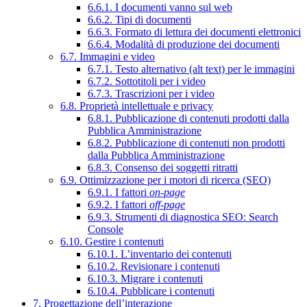
6.6.1. I documenti vanno sul web
6.6.2. Tipi di documenti
6.6.3. Formato di lettura dei documenti elettronici
6.6.4. Modalità di produzione dei documenti
6.7. Immagini e video
6.7.1. Testo alternativo (alt text) per le immagini
6.7.2. Sottotitoli per i video
6.7.3. Trascrizioni per i video
6.8. Proprietà intellettuale e privacy
6.8.1. Pubblicazione di contenuti prodotti dalla
Pubblica Amministrazione
6.8.2. Pubblicazione di contenuti non prodotti
dalla Pubblica Amministrazione
6.8.3. Consenso dei soggetti ritratti
6.9. Ottimizzazione per i motori di ricerca (SEO)
6.9.1. I fattori
on-page
6.9.2. I fattori
off-page
6.9.3. Strumenti di diagnostica SEO: Search
Console
6.10. Gestire i contenuti
6.10.1. L’inventario dei contenuti
6.10.2. Revisionare i contenuti
6.10.3. Migrare i contenuti
6.10.4. Pubblicare i contenuti
7. Progettazione dell’interazione