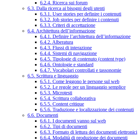
6.2.4. Ricerca sui forum
6.3. Dalla ricerca ai bisogni degli utenti
6.3.1. User stories per definire i contenuti
6.3.2. Job stories per definire i contenuti
6.3.3. Criteri di accettazione
6.4. Architettura dell’informazione
6.4.1. Definire l’architettura dell’informazione
6.4.2. Alberatura
6.4.3. Flussi di interazione
6.4.4. Sistemi di navigazione
6.4.5. Tipologie di contenuto (content type)
6.4.6. Ontologie e standard
6.4.7. Vocabolari controllati e tassonomie
6.5. Scrittura e linguaggio
6.5.1. Come leggono le persone sul web
6.5.2. Le regole per un linguaggio semplice
6.5.3. Microtesti
6.5.4. Scrittura collaborativa
6.5.5. Content critique
6.5.6. Traduzione e localizzazione dei contenuti
6.6. Documenti
6.6.1. I documenti vanno sul web
6.6.2. Tipi di documenti
6.6.3. Formato di lettura dei documenti elettronici
6.6.4. Modalità di produzione dei documenti