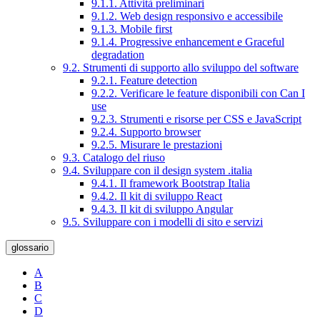
9.1.1. Attività preliminari
9.1.2. Web design responsivo e accessibile
9.1.3. Mobile first
9.1.4. Progressive enhancement e Graceful
degradation
9.2. Strumenti di supporto allo sviluppo del software
9.2.1. Feature detection
9.2.2. Verificare le feature disponibili con Can I
use
9.2.3. Strumenti e risorse per CSS e JavaScript
9.2.4. Supporto browser
9.2.5. Misurare le prestazioni
9.3. Catalogo del riuso
9.4. Sviluppare con il design system .italia
9.4.1. Il framework Bootstrap Italia
9.4.2. Il kit di sviluppo React
9.4.3. Il kit di sviluppo Angular
9.5. Sviluppare con i modelli di sito e servizi
glossario
A
B
C
D