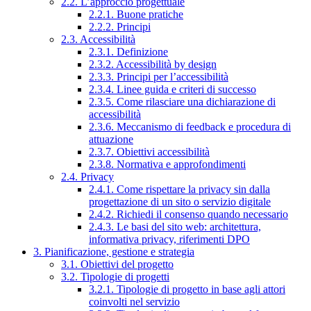
2.2. L’approccio progettuale
2.2.1. Buone pratiche
2.2.2. Principi
2.3. Accessibilità
2.3.1. Definizione
2.3.2. Accessibilità by design
2.3.3. Principi per l’accessibilità
2.3.4. Linee guida e criteri di successo
2.3.5. Come rilasciare una dichiarazione di
accessibilità
2.3.6. Meccanismo di feedback e procedura di
attuazione
2.3.7. Obiettivi accessibilità
2.3.8. Normativa e approfondimenti
2.4. Privacy
2.4.1. Come rispettare la privacy sin dalla
progettazione di un sito o servizio digitale
2.4.2. Richiedi il consenso quando necessario
2.4.3. Le basi del sito web: architettura,
informativa privacy, riferimenti DPO
3. Pianificazione, gestione e strategia
3.1. Obiettivi del progetto
3.2. Tipologie di progetti
3.2.1. Tipologie di progetto in base agli attori
coinvolti nel servizio