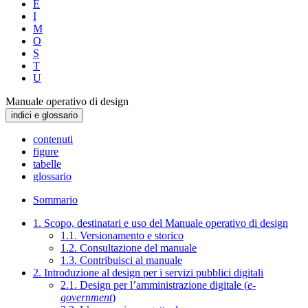
E
I
M
O
S
T
U
Manuale operativo di design
indici e glossario
contenuti
figure
tabelle
glossario
Sommario
1. Scopo, destinatari e uso del Manuale operativo di design
1.1. Versionamento e storico
1.2. Consultazione del manuale
1.3. Contribuisci al manuale
2. Introduzione al design per i servizi pubblici digitali
2.1. Design per l’amministrazione digitale (
e-
government
)