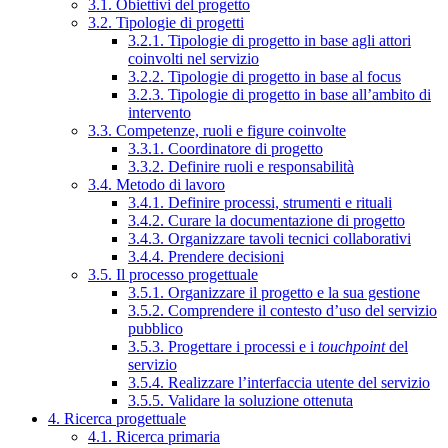
3.1. Obiettivi del progetto
3.2. Tipologie di progetti
3.2.1. Tipologie di progetto in base agli attori
coinvolti nel servizio
3.2.2. Tipologie di progetto in base al focus
3.2.3. Tipologie di progetto in base all’ambito di
intervento
3.3. Competenze, ruoli e figure coinvolte
3.3.1. Coordinatore di progetto
3.3.2. Definire ruoli e responsabilità
3.4. Metodo di lavoro
3.4.1. Definire processi, strumenti e rituali
3.4.2. Curare la documentazione di progetto
3.4.3. Organizzare tavoli tecnici collaborativi
3.4.4. Prendere decisioni
3.5. Il processo progettuale
3.5.1. Organizzare il progetto e la sua gestione
3.5.2. Comprendere il contesto d’uso del servizio
pubblico
3.5.3. Progettare i processi e i
touchpoint
del
servizio
3.5.4. Realizzare l’interfaccia utente del servizio
3.5.5. Validare la soluzione ottenuta
4. Ricerca progettuale
4.1. Ricerca primaria