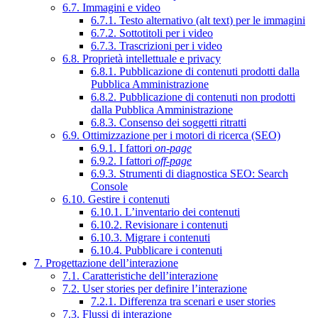
6.7. Immagini e video
6.7.1. Testo alternativo (alt text) per le immagini
6.7.2. Sottotitoli per i video
6.7.3. Trascrizioni per i video
6.8. Proprietà intellettuale e privacy
6.8.1. Pubblicazione di contenuti prodotti dalla
Pubblica Amministrazione
6.8.2. Pubblicazione di contenuti non prodotti
dalla Pubblica Amministrazione
6.8.3. Consenso dei soggetti ritratti
6.9. Ottimizzazione per i motori di ricerca (SEO)
6.9.1. I fattori
on-page
6.9.2. I fattori
off-page
6.9.3. Strumenti di diagnostica SEO: Search
Console
6.10. Gestire i contenuti
6.10.1. L’inventario dei contenuti
6.10.2. Revisionare i contenuti
6.10.3. Migrare i contenuti
6.10.4. Pubblicare i contenuti
7. Progettazione dell’interazione
7.1. Caratteristiche dell’interazione
7.2. User stories per definire l’interazione
7.2.1. Differenza tra scenari e user stories
7.3. Flussi di interazione