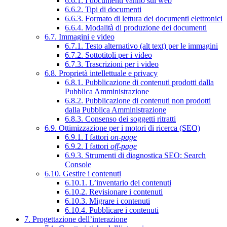
6.6.1. I documenti vanno sul web
6.6.2. Tipi di documenti
6.6.3. Formato di lettura dei documenti elettronici
6.6.4. Modalità di produzione dei documenti
6.7. Immagini e video
6.7.1. Testo alternativo (alt text) per le immagini
6.7.2. Sottotitoli per i video
6.7.3. Trascrizioni per i video
6.8. Proprietà intellettuale e privacy
6.8.1. Pubblicazione di contenuti prodotti dalla
Pubblica Amministrazione
6.8.2. Pubblicazione di contenuti non prodotti
dalla Pubblica Amministrazione
6.8.3. Consenso dei soggetti ritratti
6.9. Ottimizzazione per i motori di ricerca (SEO)
6.9.1. I fattori
on-page
6.9.2. I fattori
off-page
6.9.3. Strumenti di diagnostica SEO: Search
Console
6.10. Gestire i contenuti
6.10.1. L’inventario dei contenuti
6.10.2. Revisionare i contenuti
6.10.3. Migrare i contenuti
6.10.4. Pubblicare i contenuti
7. Progettazione dell’interazione