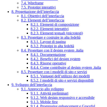
7.4. Wireframe
7.5. Prototipi interattivi
8. Progettazione dell’interfaccia
8.1. Obiettivi dell’interfaccia
8.2. Elementi dell’interfaccia
8.2.1. Elementi di composizione
8.2.2. Elementi interattivi
8.2.3. Elementi testuali (microtesti)
8.3. Progettare e costruire in alta fedeltà
8.3.1. Layout di pagina
8.3.2. Prototipi in alta fedeltà
8.4. Progettare con il design system .italia
8.4.1. Documentazione
8.4.2. Benefici del design system
8.4.3. Risorse operative
8.4.4. Come contribuire al design system .italia
8.5. Progettare con i modelli di sito e servizi
8.5.1. Vantaggi dell’utilizzo dei modelli
8.5.2. I modelli di sito e servizi disponibili
9. Sviluppo dell’interfaccia
9.1. Approccio allo sviluppo
9.1.1. Attività preliminari
9.1.2. Web design responsivo e accessibile
9.1.3. Mobile first
9.1.4. Progressive enhancement e Graceful