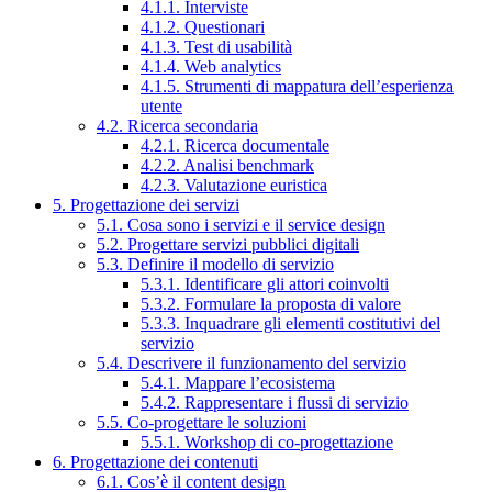
4.1.1. Interviste
4.1.2. Questionari
4.1.3. Test di usabilità
4.1.4. Web analytics
4.1.5. Strumenti di mappatura dell’esperienza
utente
4.2. Ricerca secondaria
4.2.1. Ricerca documentale
4.2.2. Analisi benchmark
4.2.3. Valutazione euristica
5. Progettazione dei servizi
5.1. Cosa sono i servizi e il service design
5.2. Progettare servizi pubblici digitali
5.3. Definire il modello di servizio
5.3.1. Identificare gli attori coinvolti
5.3.2. Formulare la proposta di valore
5.3.3. Inquadrare gli elementi costitutivi del
servizio
5.4. Descrivere il funzionamento del servizio
5.4.1. Mappare l’ecosistema
5.4.2. Rappresentare i flussi di servizio
5.5. Co-progettare le soluzioni
5.5.1. Workshop di co-progettazione
6. Progettazione dei contenuti
6.1. Cos’è il content design