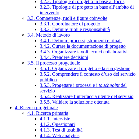
3.2.2. Tipologie di progetto in base al focus
3.2.3. Tipologie di progetto in base all’ambito di
intervento
3.3. Competenze, ruoli e figure coinvolte
3.3.1. Coordinatore di progetto
3.3.2. Definire ruoli e responsabilità
3.4. Metodo di lavoro
3.4.1. Definire processi, strumenti e rituali
3.4.2. Curare la documentazione di progetto
3.4.3. Organizzare tavoli tecnici collaborativi
3.4.4. Prendere decisioni
3.5. Il processo progettuale
3.5.1. Organizzare il progetto e la sua gestione
3.5.2. Comprendere il contesto d’uso del servizio
pubblico
3.5.3. Progettare i processi e i
touchpoint
del
servizio
3.5.4. Realizzare l’interfaccia utente del servizio
3.5.5. Validare la soluzione ottenuta
4. Ricerca progettuale
4.1. Ricerca primaria
4.1.1. Interviste
4.1.2. Questionari
4.1.3. Test di usabilità
4.1.4. Web analytics