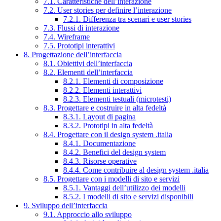
7.1. Caratteristiche dell’interazione
7.2. User stories per definire l’interazione
7.2.1. Differenza tra scenari e user stories
7.3. Flussi di interazione
7.4. Wireframe
7.5. Prototipi interattivi
8. Progettazione dell’interfaccia
8.1. Obiettivi dell’interfaccia
8.2. Elementi dell’interfaccia
8.2.1. Elementi di composizione
8.2.2. Elementi interattivi
8.2.3. Elementi testuali (microtesti)
8.3. Progettare e costruire in alta fedeltà
8.3.1. Layout di pagina
8.3.2. Prototipi in alta fedeltà
8.4. Progettare con il design system .italia
8.4.1. Documentazione
8.4.2. Benefici del design system
8.4.3. Risorse operative
8.4.4. Come contribuire al design system .italia
8.5. Progettare con i modelli di sito e servizi
8.5.1. Vantaggi dell’utilizzo dei modelli
8.5.2. I modelli di sito e servizi disponibili
9. Sviluppo dell’interfaccia
9.1. Approccio allo sviluppo