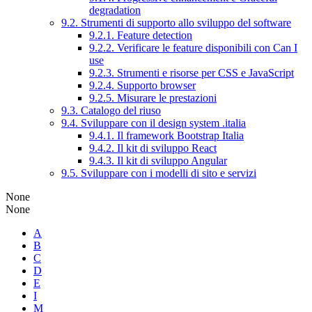
degradation
9.2. Strumenti di supporto allo sviluppo del software
9.2.1. Feature detection
9.2.2. Verificare le feature disponibili con Can I
use
9.2.3. Strumenti e risorse per CSS e JavaScript
9.2.4. Supporto browser
9.2.5. Misurare le prestazioni
9.3. Catalogo del riuso
9.4. Sviluppare con il design system .italia
9.4.1. Il framework Bootstrap Italia
9.4.2. Il kit di sviluppo React
9.4.3. Il kit di sviluppo Angular
9.5. Sviluppare con i modelli di sito e servizi
None
None
A
B
C
D
E
I
M