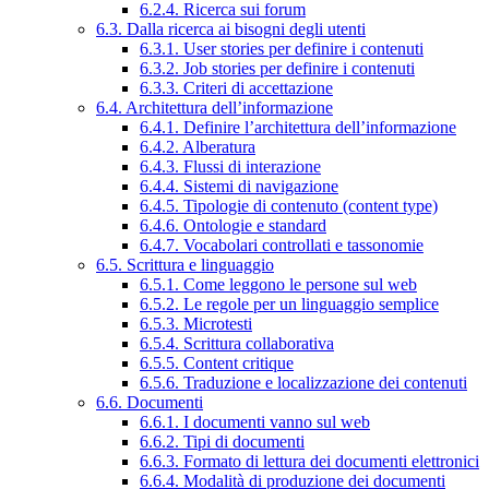
6.2.4. Ricerca sui forum
6.3. Dalla ricerca ai bisogni degli utenti
6.3.1. User stories per definire i contenuti
6.3.2. Job stories per definire i contenuti
6.3.3. Criteri di accettazione
6.4. Architettura dell’informazione
6.4.1. Definire l’architettura dell’informazione
6.4.2. Alberatura
6.4.3. Flussi di interazione
6.4.4. Sistemi di navigazione
6.4.5. Tipologie di contenuto (content type)
6.4.6. Ontologie e standard
6.4.7. Vocabolari controllati e tassonomie
6.5. Scrittura e linguaggio
6.5.1. Come leggono le persone sul web
6.5.2. Le regole per un linguaggio semplice
6.5.3. Microtesti
6.5.4. Scrittura collaborativa
6.5.5. Content critique
6.5.6. Traduzione e localizzazione dei contenuti
6.6. Documenti
6.6.1. I documenti vanno sul web
6.6.2. Tipi di documenti
6.6.3. Formato di lettura dei documenti elettronici
6.6.4. Modalità di produzione dei documenti