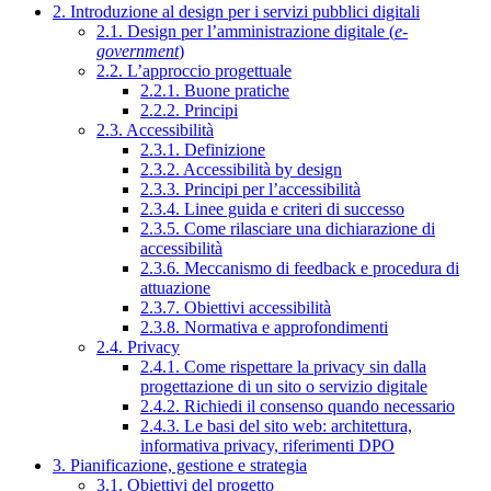
2. Introduzione al design per i servizi pubblici digitali
2.1. Design per l’amministrazione digitale (
e-
government
)
2.2. L’approccio progettuale
2.2.1. Buone pratiche
2.2.2. Principi
2.3. Accessibilità
2.3.1. Definizione
2.3.2. Accessibilità by design
2.3.3. Principi per l’accessibilità
2.3.4. Linee guida e criteri di successo
2.3.5. Come rilasciare una dichiarazione di
accessibilità
2.3.6. Meccanismo di feedback e procedura di
attuazione
2.3.7. Obiettivi accessibilità
2.3.8. Normativa e approfondimenti
2.4. Privacy
2.4.1. Come rispettare la privacy sin dalla
progettazione di un sito o servizio digitale
2.4.2. Richiedi il consenso quando necessario
2.4.3. Le basi del sito web: architettura,
informativa privacy, riferimenti DPO
3. Pianificazione, gestione e strategia
3.1. Obiettivi del progetto