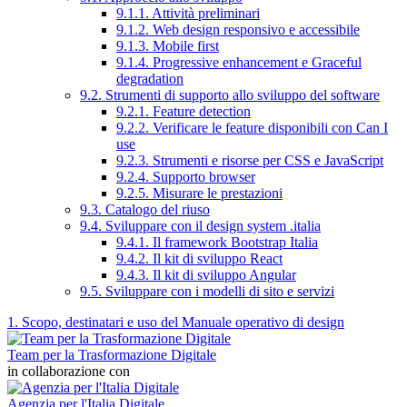
9.1.1. Attività preliminari
9.1.2. Web design responsivo e accessibile
9.1.3. Mobile first
9.1.4. Progressive enhancement e Graceful
degradation
9.2. Strumenti di supporto allo sviluppo del software
9.2.1. Feature detection
9.2.2. Verificare le feature disponibili con Can I
use
9.2.3. Strumenti e risorse per CSS e JavaScript
9.2.4. Supporto browser
9.2.5. Misurare le prestazioni
9.3. Catalogo del riuso
9.4. Sviluppare con il design system .italia
9.4.1. Il framework Bootstrap Italia
9.4.2. Il kit di sviluppo React
9.4.3. Il kit di sviluppo Angular
9.5. Sviluppare con i modelli di sito e servizi
1. Scopo, destinatari e uso del Manuale operativo di design
Team per la Trasformazione Digitale
in collaborazione con
Agenzia per l'Italia Digitale