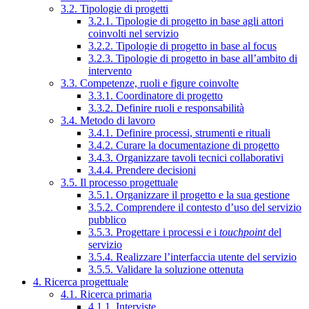
3.2. Tipologie di progetti
3.2.1. Tipologie di progetto in base agli attori
coinvolti nel servizio
3.2.2. Tipologie di progetto in base al focus
3.2.3. Tipologie di progetto in base all’ambito di
intervento
3.3. Competenze, ruoli e figure coinvolte
3.3.1. Coordinatore di progetto
3.3.2. Definire ruoli e responsabilità
3.4. Metodo di lavoro
3.4.1. Definire processi, strumenti e rituali
3.4.2. Curare la documentazione di progetto
3.4.3. Organizzare tavoli tecnici collaborativi
3.4.4. Prendere decisioni
3.5. Il processo progettuale
3.5.1. Organizzare il progetto e la sua gestione
3.5.2. Comprendere il contesto d’uso del servizio
pubblico
3.5.3. Progettare i processi e i
touchpoint
del
servizio
3.5.4. Realizzare l’interfaccia utente del servizio
3.5.5. Validare la soluzione ottenuta
4. Ricerca progettuale
4.1. Ricerca primaria
4.1.1. Interviste