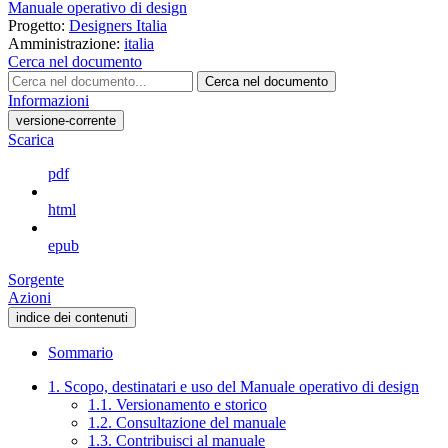
Manuale operativo di design
Progetto:
Designers Italia
Amministrazione:
italia
Cerca nel documento
Cerca nel documento
Informazioni
versione-corrente
Scarica
pdf
html
epub
Sorgente
Azioni
indice dei contenuti
Sommario
1. Scopo, destinatari e uso del Manuale operativo di design
1.1. Versionamento e storico
1.2. Consultazione del manuale
1.3. Contribuisci al manuale