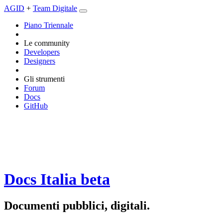
AGID
+
Team Digitale
Piano Triennale
Le community
Developers
Designers
Gli strumenti
Forum
Docs
GitHub
Docs Italia
beta
Documenti pubblici, digitali.