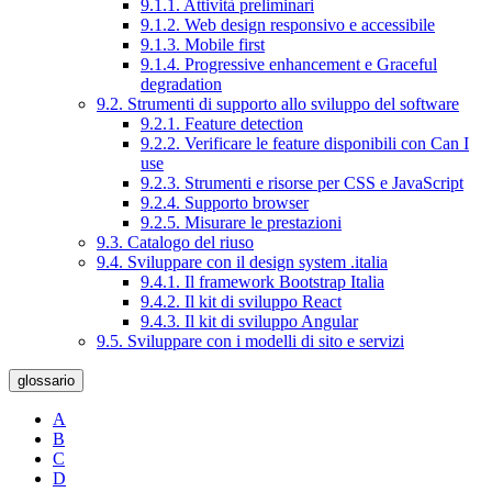
9.1.1. Attività preliminari
9.1.2. Web design responsivo e accessibile
9.1.3. Mobile first
9.1.4. Progressive enhancement e Graceful
degradation
9.2. Strumenti di supporto allo sviluppo del software
9.2.1. Feature detection
9.2.2. Verificare le feature disponibili con Can I
use
9.2.3. Strumenti e risorse per CSS e JavaScript
9.2.4. Supporto browser
9.2.5. Misurare le prestazioni
9.3. Catalogo del riuso
9.4. Sviluppare con il design system .italia
9.4.1. Il framework Bootstrap Italia
9.4.2. Il kit di sviluppo React
9.4.3. Il kit di sviluppo Angular
9.5. Sviluppare con i modelli di sito e servizi
glossario
A
B
C
D