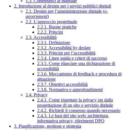
1.3. Contribuisci al manuale
2. Introduzione al design per i servizi pubblici digitali
2.1. Design per l’amministrazione digitale (
e-
government
)
2.2. L’approccio progettuale
2.2.1. Buone pratiche
2.2.2. Principi
2.3. Accessibilità
2.3.1. Definizione
2.3.2. Accessibilità by design
2.3.3. Principi per l’accessibilità
2.3.4. Linee guida e criteri di successo
2.3.5. Come rilasciare una dichiarazione di
accessibilità
2.3.6. Meccanismo di feedback e procedura di
attuazione
2.3.7. Obiettivi accessibilità
2.3.8. Normativa e approfondimenti
2.4. Privacy
2.4.1. Come rispettare la privacy sin dalla
progettazione di un sito o servizio digitale
2.4.2. Richiedi il consenso quando necessario
2.4.3. Le basi del sito web: architettura,
informativa privacy, riferimenti DPO
3. Pianificazione, gestione e strategia