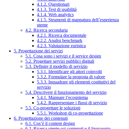
4.1.2. Questionari
4.1.3. Test di usabilità
4.1.4. Web analytics
4.1.5. Strumenti di mappatura dell’esperienza
utente
4.2. Ricerca secondaria
4.2.1. Ricerca documentale
4.2.2. Analisi benchmark
4.2.3. Valutazione euristica
5. Progettazione dei servizi
5.1. Cosa sono i servizi e il service design
5.2. Progettare servizi pubblici digitali
5.3. Definire il modello di servizio
5.3.1. Identificare gli attori coinvolti
5.3.2. Formulare la proposta di valore
5.3.3. Inquadrare gli elementi costitutivi del
servizio
5.4. Descrivere il funzionamento del servizio
5.4.1. Mappare l’ecosistema
5.4.2. Rappresentare i flussi di servizio
5.5. Co-progettare le soluzioni
5.5.1. Workshop di co-progettazione
6. Progettazione dei contenuti
6.1. Cos’è il content design
6.2. Ricerca utente sui contenuti e il linguaggio