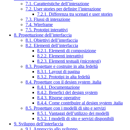
7.1. Caratteristiche dell’interazione
7.2. User stories per definire l’interazione
7.2.1. Differenza tra scenari e user stories
7.3. Flussi di interazione
7.4. Wireframe
7.5. Prototipi interattivi
8. Progettazione dell’interfaccia
8.1. Obiettivi dell’interfaccia
8.2. Elementi dell’interfaccia
8.2.1. Elementi di composizione
8.2.2. Elementi interattivi
8.2.3. Elementi testuali (microtesti)
8.3. Progettare e costruire in alta fedeltà
8.3.1. Layout di pagina
8.3.2. Prototipi in alta fedeltà
8.4. Progettare con il design system .italia
8.4.1. Documentazione
8.4.2. Benefici del design system
8.4.3. Risorse operative
8.4.4. Come contribuire al design system .italia
8.5. Progettare con i modelli di sito e servizi
8.5.1. Vantaggi dell’utilizzo dei modelli
8.5.2. I modelli di sito e servizi disponibili
9. Sviluppo dell’interfaccia
9.1. Approccio allo sviluppo