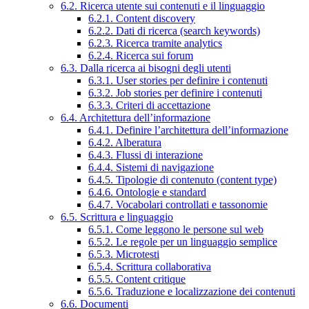
6.2. Ricerca utente sui contenuti e il linguaggio
6.2.1. Content discovery
6.2.2. Dati di ricerca (search keywords)
6.2.3. Ricerca tramite analytics
6.2.4. Ricerca sui forum
6.3. Dalla ricerca ai bisogni degli utenti
6.3.1. User stories per definire i contenuti
6.3.2. Job stories per definire i contenuti
6.3.3. Criteri di accettazione
6.4. Architettura dell’informazione
6.4.1. Definire l’architettura dell’informazione
6.4.2. Alberatura
6.4.3. Flussi di interazione
6.4.4. Sistemi di navigazione
6.4.5. Tipologie di contenuto (content type)
6.4.6. Ontologie e standard
6.4.7. Vocabolari controllati e tassonomie
6.5. Scrittura e linguaggio
6.5.1. Come leggono le persone sul web
6.5.2. Le regole per un linguaggio semplice
6.5.3. Microtesti
6.5.4. Scrittura collaborativa
6.5.5. Content critique
6.5.6. Traduzione e localizzazione dei contenuti
6.6. Documenti