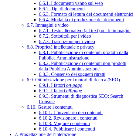
6.6.1. I documenti vanno sul web
6.6.2. Tipi di documenti
6.6.3. Formato di lettura dei documenti elettronici
6.6.4. Modalità di produzione dei documenti
6.7. Immagini e video
6.7.1. Testo alternativo (alt text) per le immagini
6.7.2. Sottotitoli per i video
6.7.3. Trascrizioni per i video
6.8. Proprietà intellettuale e privacy
6.8.1. Pubblicazione di contenuti prodotti dalla
Pubblica Amministrazione
6.8.2. Pubblicazione di contenuti non prodotti
dalla Pubblica Amministrazione
6.8.3. Consenso dei soggetti ritratti
6.9. Ottimizzazione per i motori di ricerca (SEO)
6.9.1. I fattori
on-page
6.9.2. I fattori
off-page
6.9.3. Strumenti di diagnostica SEO: Search
Console
6.10. Gestire i contenuti
6.10.1. L’inventario dei contenuti
6.10.2. Revisionare i contenuti
6.10.3. Migrare i contenuti
6.10.4. Pubblicare i contenuti
7. Progettazione dell’interazione