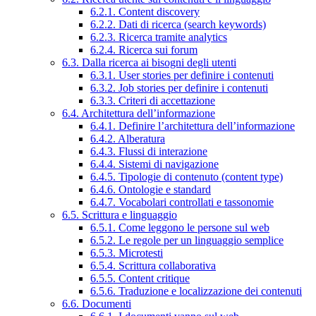
6.2.1. Content discovery
6.2.2. Dati di ricerca (search keywords)
6.2.3. Ricerca tramite analytics
6.2.4. Ricerca sui forum
6.3. Dalla ricerca ai bisogni degli utenti
6.3.1. User stories per definire i contenuti
6.3.2. Job stories per definire i contenuti
6.3.3. Criteri di accettazione
6.4. Architettura dell’informazione
6.4.1. Definire l’architettura dell’informazione
6.4.2. Alberatura
6.4.3. Flussi di interazione
6.4.4. Sistemi di navigazione
6.4.5. Tipologie di contenuto (content type)
6.4.6. Ontologie e standard
6.4.7. Vocabolari controllati e tassonomie
6.5. Scrittura e linguaggio
6.5.1. Come leggono le persone sul web
6.5.2. Le regole per un linguaggio semplice
6.5.3. Microtesti
6.5.4. Scrittura collaborativa
6.5.5. Content critique
6.5.6. Traduzione e localizzazione dei contenuti
6.6. Documenti