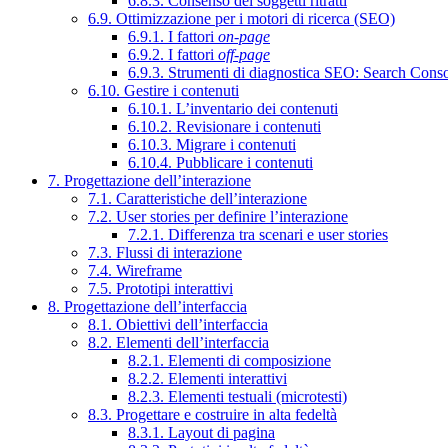
6.8.3. Consenso dei soggetti ritratti
6.9. Ottimizzazione per i motori di ricerca (SEO)
6.9.1. I fattori
on-page
6.9.2. I fattori
off-page
6.9.3. Strumenti di diagnostica SEO: Search Cons
6.10. Gestire i contenuti
6.10.1. L’inventario dei contenuti
6.10.2. Revisionare i contenuti
6.10.3. Migrare i contenuti
6.10.4. Pubblicare i contenuti
7. Progettazione dell’interazione
7.1. Caratteristiche dell’interazione
7.2. User stories per definire l’interazione
7.2.1. Differenza tra scenari e user stories
7.3. Flussi di interazione
7.4. Wireframe
7.5. Prototipi interattivi
8. Progettazione dell’interfaccia
8.1. Obiettivi dell’interfaccia
8.2. Elementi dell’interfaccia
8.2.1. Elementi di composizione
8.2.2. Elementi interattivi
8.2.3. Elementi testuali (microtesti)
8.3. Progettare e costruire in alta fedeltà
8.3.1. Layout di pagina