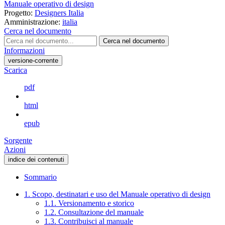
Manuale operativo di design
Progetto:
Designers Italia
Amministrazione:
italia
Cerca nel documento
Cerca nel documento
Informazioni
versione-corrente
Scarica
pdf
html
epub
Sorgente
Azioni
indice dei contenuti
Sommario
1. Scopo, destinatari e uso del Manuale operativo di design
1.1. Versionamento e storico
1.2. Consultazione del manuale
1.3. Contribuisci al manuale