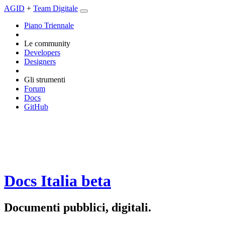
AGID
+
Team Digitale
Piano Triennale
Le community
Developers
Designers
Gli strumenti
Forum
Docs
GitHub
Docs Italia
beta
Documenti pubblici, digitali.