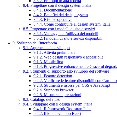
8.3.2. Prototipi in alta fedeltà
8.4. Progettare con il design system .italia
8.4.1. Documentazione
8.4.2. Benefici del design system
8.4.3. Risorse operative
8.4.4. Come contribuire al design system .italia
8.5. Progettare con i modelli di sito e servizi
8.5.1. Vantaggi dell’utilizzo dei modelli
8.5.2. I modelli di sito e servizi disponibili
9. Sviluppo dell’interfaccia
9.1. Approccio allo sviluppo
9.1.1. Attività preliminari
9.1.2. Web design responsivo e accessibile
9.1.3. Mobile first
9.1.4. Progressive enhancement e Graceful degrad
9.2. Strumenti di supporto allo sviluppo del software
9.2.1. Feature detection
9.2.2. Verificare le feature disponibili con Can I us
9.2.3. Strumenti e risorse per CSS e JavaScript
9.2.4. Supporto browser
9.2.5. Misurare le prestazioni
9.3. Catalogo del riuso
9.4. Sviluppare con il design system .italia
9.4.1. Il framework Bootstrap Italia
9.4.2. Il kit di sviluppo React