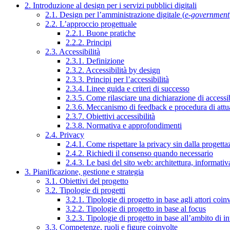
2. Introduzione al design per i servizi pubblici digitali
2.1. Design per l’amministrazione digitale (
e-government
2.2. L’approccio progettuale
2.2.1. Buone pratiche
2.2.2. Principi
2.3. Accessibilità
2.3.1. Definizione
2.3.2. Accessibilità by design
2.3.3. Principi per l’accessibilità
2.3.4. Linee guida e criteri di successo
2.3.5. Come rilasciare una dichiarazione di accessib
2.3.6. Meccanismo di feedback e procedura di attu
2.3.7. Obiettivi accessibilità
2.3.8. Normativa e approfondimenti
2.4. Privacy
2.4.1. Come rispettare la privacy sin dalla progettaz
2.4.2. Richiedi il consenso quando necessario
2.4.3. Le basi del sito web: architettura, informati
3. Pianificazione, gestione e strategia
3.1. Obiettivi del progetto
3.2. Tipologie di progetti
3.2.1. Tipologie di progetto in base agli attori coinv
3.2.2. Tipologie di progetto in base al focus
3.2.3. Tipologie di progetto in base all’ambito di i
3.3. Competenze, ruoli e figure coinvolte