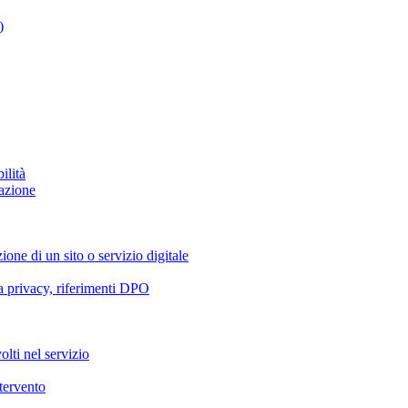
)
ilità
azione
ione di un sito o servizio digitale
va privacy, riferimenti DPO
olti nel servizio
ntervento