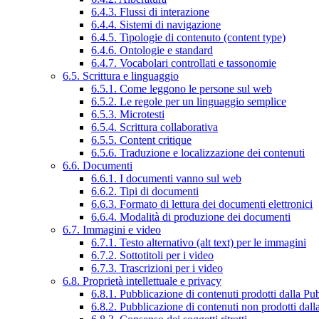
6.4.3. Flussi di interazione
6.4.4. Sistemi di navigazione
6.4.5. Tipologie di contenuto (content type)
6.4.6. Ontologie e standard
6.4.7. Vocabolari controllati e tassonomie
6.5. Scrittura e linguaggio
6.5.1. Come leggono le persone sul web
6.5.2. Le regole per un linguaggio semplice
6.5.3. Microtesti
6.5.4. Scrittura collaborativa
6.5.5. Content critique
6.5.6. Traduzione e localizzazione dei contenuti
6.6. Documenti
6.6.1. I documenti vanno sul web
6.6.2. Tipi di documenti
6.6.3. Formato di lettura dei documenti elettronici
6.6.4. Modalità di produzione dei documenti
6.7. Immagini e video
6.7.1. Testo alternativo (alt text) per le immagini
6.7.2. Sottotitoli per i video
6.7.3. Trascrizioni per i video
6.8. Proprietà intellettuale e privacy
6.8.1. Pubblicazione di contenuti prodotti dalla P
6.8.2. Pubblicazione di contenuti non prodotti dal