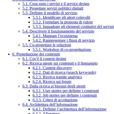
5.1. Cosa sono i servizi e il service design
5.2. Progettare servizi pubblici digitali
5.3. Definire il modello di servizio
5.3.1. Identificare gli attori coinvolti
5.3.2. Formulare la proposta di valore
5.3.3. Inquadrare gli elementi costitutivi del serviz
5.4. Descrivere il funzionamento del servizio
5.4.1. Mappare l’ecosistema
5.4.2. Rappresentare i flussi di servizio
5.5. Co-progettare le soluzioni
5.5.1. Workshop di co-progettazione
6. Progettazione dei contenuti
6.1. Cos’è il content design
6.2. Ricerca utente sui contenuti e il linguaggio
6.2.1. Content discovery
6.2.2. Dati di ricerca (search keywords)
6.2.3. Ricerca tramite analytics
6.2.4. Ricerca sui forum
6.3. Dalla ricerca ai bisogni degli utenti
6.3.1. User stories per definire i contenuti
6.3.2. Job stories per definire i contenuti
6.3.3. Criteri di accettazione
6.4. Architettura dell’informazione
6.4.1. Definire l’architettura dell’informazione
6.4.2. Alberatura