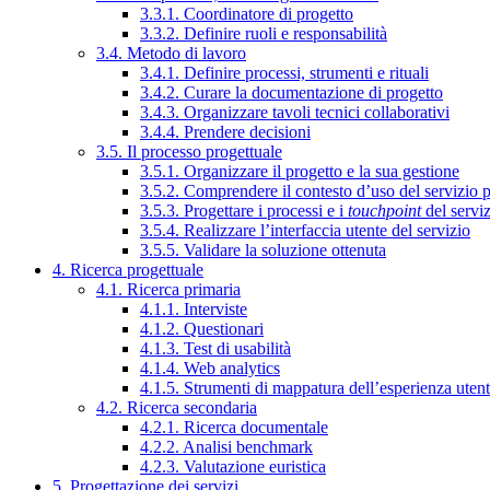
3.3.1. Coordinatore di progetto
3.3.2. Definire ruoli e responsabilità
3.4. Metodo di lavoro
3.4.1. Definire processi, strumenti e rituali
3.4.2. Curare la documentazione di progetto
3.4.3. Organizzare tavoli tecnici collaborativi
3.4.4. Prendere decisioni
3.5. Il processo progettuale
3.5.1. Organizzare il progetto e la sua gestione
3.5.2. Comprendere il contesto d’uso del servizio 
3.5.3. Progettare i processi e i
touchpoint
del servi
3.5.4. Realizzare l’interfaccia utente del servizio
3.5.5. Validare la soluzione ottenuta
4. Ricerca progettuale
4.1. Ricerca primaria
4.1.1. Interviste
4.1.2. Questionari
4.1.3. Test di usabilità
4.1.4. Web analytics
4.1.5. Strumenti di mappatura dell’esperienza uten
4.2. Ricerca secondaria
4.2.1. Ricerca documentale
4.2.2. Analisi benchmark
4.2.3. Valutazione euristica
5. Progettazione dei servizi