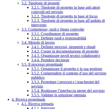
3.2. Tipologie di progetti
3.2.1. Tipologie di progetto in base agli attori
coinvolti nel servizio
3.2.2. Tipologie di progetto in base al focus
3.2.3. Tipologie di progetto in base all’ambito di
intervento
3.3. Competenze, ruoli e figure coinvolte
3.3.1. Coordinatore di progetto
3.3.2. Definire ruoli e responsabilità
3.4. Metodo di lavoro
3.4.1. Definire processi, strumenti e rituali
3.4.2. Curare la documentazione di progetto
3.4.3. Organizzare tavoli tecnici collaborativi
3.4.4. Prendere decisioni
3.5. Il processo progettuale
3.5.1. Organizzare il progetto e la sua gestione
3.5.2. Comprendere il contesto d’uso del servizio
pubblico
3.5.3. Progettare i processi e i
touchpoint
del
servizio
3.5.4. Realizzare l’interfaccia utente del servizio
3.5.5. Validare la soluzione ottenuta
4. Ricerca progettuale
4.1. Ricerca primaria
4.1.1. Interviste