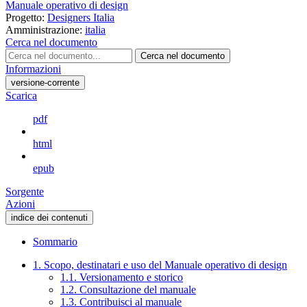
Manuale operativo di design
Progetto:
Designers Italia
Amministrazione:
italia
Cerca nel documento
Cerca nel documento
Informazioni
versione-corrente
Scarica
pdf
html
epub
Sorgente
Azioni
indice dei contenuti
Sommario
1. Scopo, destinatari e uso del Manuale operativo di design
1.1. Versionamento e storico
1.2. Consultazione del manuale
1.3. Contribuisci al manuale