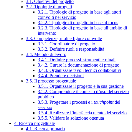
3.1. Obiettivi del progetto
3.2. Tipologie di progetti
3.2.1. Tipologie di progetto in base agli attori
coinvolti nel servizio
3.2.2. Tipologie di progetto in base al focus
3.2.3. Tipologie di progetto in base all’ambito di
intervento
3.3. Competenze, ruoli e figure coinvolte
3.3.1. Coordinatore di progetto
3.3.2. Definire ruoli e responsabilità
3.4. Metodo di lavoro
3.4.1. Definire processi, strumenti e rituali
3.4.2. Curare la documentazione di progetto
3.4.3. Organizzare tavoli tecnici collaborativi
3.4.4. Prendere decisioni
3.5. Il processo progettuale
3.5.1. Organizzare il progetto e la sua gestione
3.5.2. Comprendere il contesto d’uso del servizio
pubblico
3.5.3. Progettare i processi e i
touchpoint
del
servizio
3.5.4. Realizzare l’interfaccia utente del servizio
3.5.5. Validare la soluzione ottenuta
4. Ricerca progettuale
4.1. Ricerca primaria