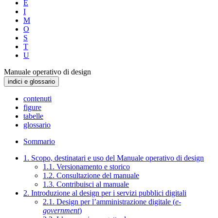
E
I
M
O
S
T
U
Manuale operativo di design
indici e glossario
contenuti
figure
tabelle
glossario
Sommario
1. Scopo, destinatari e uso del Manuale operativo di design
1.1. Versionamento e storico
1.2. Consultazione del manuale
1.3. Contribuisci al manuale
2. Introduzione al design per i servizi pubblici digitali
2.1. Design per l’amministrazione digitale (
e-
government
)