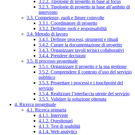
3.2.2. Tipologie di progetto in base al focus
3.2.3. Tipologie di progetto in base all’ambito di
intervento
3.3. Competenze, ruoli e figure coinvolte
3.3.1. Coordinatore di progetto
3.3.2. Definire ruoli e responsabilità
3.4. Metodo di lavoro
3.4.1. Definire processi, strumenti e rituali
3.4.2. Curare la documentazione di progetto
3.4.3. Organizzare tavoli tecnici collaborativi
3.4.4. Prendere decisioni
3.5. Il processo progettuale
3.5.1. Organizzare il progetto e la sua gestione
3.5.2. Comprendere il contesto d’uso del servizio
pubblico
3.5.3. Progettare i processi e i
touchpoint
del
servizio
3.5.4. Realizzare l’interfaccia utente del servizio
3.5.5. Validare la soluzione ottenuta
4. Ricerca progettuale
4.1. Ricerca primaria
4.1.1. Interviste
4.1.2. Questionari
4.1.3. Test di usabilità
4.1.4. Web analytics