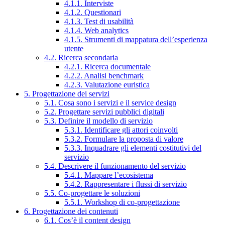
4.1.1. Interviste
4.1.2. Questionari
4.1.3. Test di usabilità
4.1.4. Web analytics
4.1.5. Strumenti di mappatura dell’esperienza
utente
4.2. Ricerca secondaria
4.2.1. Ricerca documentale
4.2.2. Analisi benchmark
4.2.3. Valutazione euristica
5. Progettazione dei servizi
5.1. Cosa sono i servizi e il service design
5.2. Progettare servizi pubblici digitali
5.3. Definire il modello di servizio
5.3.1. Identificare gli attori coinvolti
5.3.2. Formulare la proposta di valore
5.3.3. Inquadrare gli elementi costitutivi del
servizio
5.4. Descrivere il funzionamento del servizio
5.4.1. Mappare l’ecosistema
5.4.2. Rappresentare i flussi di servizio
5.5. Co-progettare le soluzioni
5.5.1. Workshop di co-progettazione
6. Progettazione dei contenuti
6.1. Cos’è il content design