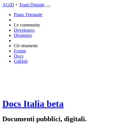
AGID
+
Team Digitale
Piano Triennale
Le community
Developers
Designers
Gli strumenti
Forum
Docs
GitHub
Docs Italia
beta
Documenti pubblici, digitali.