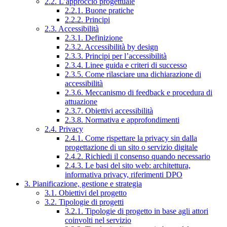
2.2. L’approccio progettuale
2.2.1. Buone pratiche
2.2.2. Principi
2.3. Accessibilità
2.3.1. Definizione
2.3.2. Accessibilità by design
2.3.3. Principi per l’accessibilità
2.3.4. Linee guida e criteri di successo
2.3.5. Come rilasciare una dichiarazione di
accessibilità
2.3.6. Meccanismo di feedback e procedura di
attuazione
2.3.7. Obiettivi accessibilità
2.3.8. Normativa e approfondimenti
2.4. Privacy
2.4.1. Come rispettare la privacy sin dalla
progettazione di un sito o servizio digitale
2.4.2. Richiedi il consenso quando necessario
2.4.3. Le basi del sito web: architettura,
informativa privacy, riferimenti DPO
3. Pianificazione, gestione e strategia
3.1. Obiettivi del progetto
3.2. Tipologie di progetti
3.2.1. Tipologie di progetto in base agli attori
coinvolti nel servizio