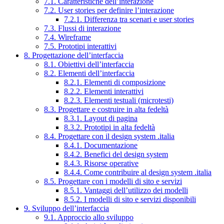
7.1. Caratteristiche dell’interazione
7.2. User stories per definire l’interazione
7.2.1. Differenza tra scenari e user stories
7.3. Flussi di interazione
7.4. Wireframe
7.5. Prototipi interattivi
8. Progettazione dell’interfaccia
8.1. Obiettivi dell’interfaccia
8.2. Elementi dell’interfaccia
8.2.1. Elementi di composizione
8.2.2. Elementi interattivi
8.2.3. Elementi testuali (microtesti)
8.3. Progettare e costruire in alta fedeltà
8.3.1. Layout di pagina
8.3.2. Prototipi in alta fedeltà
8.4. Progettare con il design system .italia
8.4.1. Documentazione
8.4.2. Benefici del design system
8.4.3. Risorse operative
8.4.4. Come contribuire al design system .italia
8.5. Progettare con i modelli di sito e servizi
8.5.1. Vantaggi dell’utilizzo dei modelli
8.5.2. I modelli di sito e servizi disponibili
9. Sviluppo dell’interfaccia
9.1. Approccio allo sviluppo