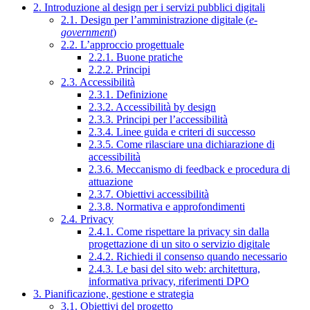
2. Introduzione al design per i servizi pubblici digitali
2.1. Design per l’amministrazione digitale (
e-
government
)
2.2. L’approccio progettuale
2.2.1. Buone pratiche
2.2.2. Principi
2.3. Accessibilità
2.3.1. Definizione
2.3.2. Accessibilità by design
2.3.3. Principi per l’accessibilità
2.3.4. Linee guida e criteri di successo
2.3.5. Come rilasciare una dichiarazione di
accessibilità
2.3.6. Meccanismo di feedback e procedura di
attuazione
2.3.7. Obiettivi accessibilità
2.3.8. Normativa e approfondimenti
2.4. Privacy
2.4.1. Come rispettare la privacy sin dalla
progettazione di un sito o servizio digitale
2.4.2. Richiedi il consenso quando necessario
2.4.3. Le basi del sito web: architettura,
informativa privacy, riferimenti DPO
3. Pianificazione, gestione e strategia
3.1. Obiettivi del progetto