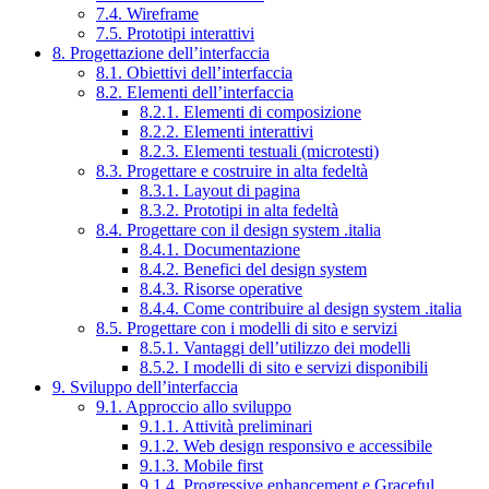
7.4. Wireframe
7.5. Prototipi interattivi
8. Progettazione dell’interfaccia
8.1. Obiettivi dell’interfaccia
8.2. Elementi dell’interfaccia
8.2.1. Elementi di composizione
8.2.2. Elementi interattivi
8.2.3. Elementi testuali (microtesti)
8.3. Progettare e costruire in alta fedeltà
8.3.1. Layout di pagina
8.3.2. Prototipi in alta fedeltà
8.4. Progettare con il design system .italia
8.4.1. Documentazione
8.4.2. Benefici del design system
8.4.3. Risorse operative
8.4.4. Come contribuire al design system .italia
8.5. Progettare con i modelli di sito e servizi
8.5.1. Vantaggi dell’utilizzo dei modelli
8.5.2. I modelli di sito e servizi disponibili
9. Sviluppo dell’interfaccia
9.1. Approccio allo sviluppo
9.1.1. Attività preliminari
9.1.2. Web design responsivo e accessibile
9.1.3. Mobile first
9.1.4. Progressive enhancement e Graceful