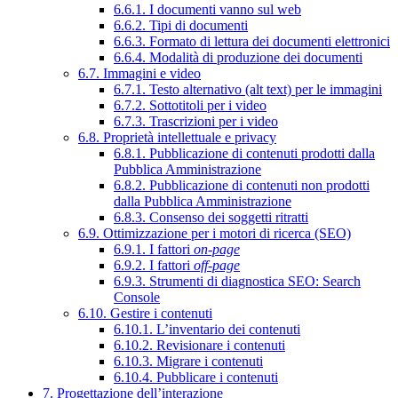
6.6.1. I documenti vanno sul web
6.6.2. Tipi di documenti
6.6.3. Formato di lettura dei documenti elettronici
6.6.4. Modalità di produzione dei documenti
6.7. Immagini e video
6.7.1. Testo alternativo (alt text) per le immagini
6.7.2. Sottotitoli per i video
6.7.3. Trascrizioni per i video
6.8. Proprietà intellettuale e privacy
6.8.1. Pubblicazione di contenuti prodotti dalla
Pubblica Amministrazione
6.8.2. Pubblicazione di contenuti non prodotti
dalla Pubblica Amministrazione
6.8.3. Consenso dei soggetti ritratti
6.9. Ottimizzazione per i motori di ricerca (SEO)
6.9.1. I fattori
on-page
6.9.2. I fattori
off-page
6.9.3. Strumenti di diagnostica SEO: Search
Console
6.10. Gestire i contenuti
6.10.1. L’inventario dei contenuti
6.10.2. Revisionare i contenuti
6.10.3. Migrare i contenuti
6.10.4. Pubblicare i contenuti
7. Progettazione dell’interazione