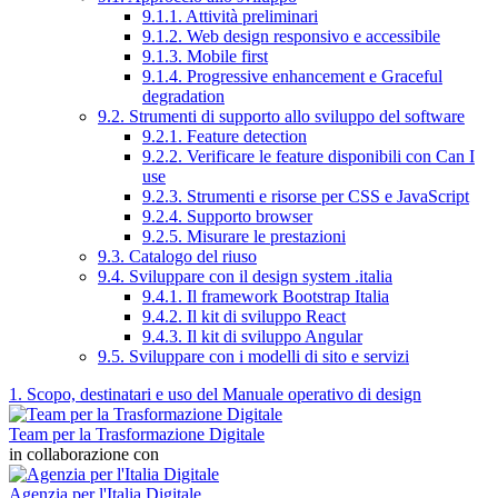
9.1.1. Attività preliminari
9.1.2. Web design responsivo e accessibile
9.1.3. Mobile first
9.1.4. Progressive enhancement e Graceful
degradation
9.2. Strumenti di supporto allo sviluppo del software
9.2.1. Feature detection
9.2.2. Verificare le feature disponibili con Can I
use
9.2.3. Strumenti e risorse per CSS e JavaScript
9.2.4. Supporto browser
9.2.5. Misurare le prestazioni
9.3. Catalogo del riuso
9.4. Sviluppare con il design system .italia
9.4.1. Il framework Bootstrap Italia
9.4.2. Il kit di sviluppo React
9.4.3. Il kit di sviluppo Angular
9.5. Sviluppare con i modelli di sito e servizi
1. Scopo, destinatari e uso del Manuale operativo di design
Team per la Trasformazione Digitale
in collaborazione con
Agenzia per l'Italia Digitale