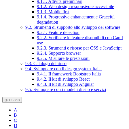
9.1.1. Attività preliminari
9.1.2. Web design responsivo e accessibile
9.1.3. Mobile first
9.1.4. Progressive enhancement e Graceful
degradation
9.2. Strumenti di supporto allo sviluppo del software
9.2.1. Feature detection
9.2.2. Verificare le feature disponibili con Can I
use
9.2.3. Strumenti e risorse per CSS e JavaScript
9.2.4. Supporto browser
9.2.5. Misurare le prestazioni
9.3. Catalogo del riuso
9.4. Sviluppare con il design system .italia
9.4.1. Il framework Bootstrap Italia
9.4.2. Il kit di sviluppo React
9.4.3. Il kit di sviluppo Angular
9.5. Sviluppare con i modelli di sito e servizi
glossario
A
B
C
D