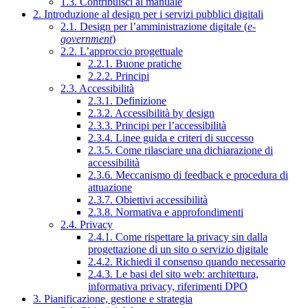
1.3. Contribuisci al manuale
2. Introduzione al design per i servizi pubblici digitali
2.1. Design per l’amministrazione digitale (
e-
government
)
2.2. L’approccio progettuale
2.2.1. Buone pratiche
2.2.2. Principi
2.3. Accessibilità
2.3.1. Definizione
2.3.2. Accessibilità by design
2.3.3. Principi per l’accessibilità
2.3.4. Linee guida e criteri di successo
2.3.5. Come rilasciare una dichiarazione di
accessibilità
2.3.6. Meccanismo di feedback e procedura di
attuazione
2.3.7. Obiettivi accessibilità
2.3.8. Normativa e approfondimenti
2.4. Privacy
2.4.1. Come rispettare la privacy sin dalla
progettazione di un sito o servizio digitale
2.4.2. Richiedi il consenso quando necessario
2.4.3. Le basi del sito web: architettura,
informativa privacy, riferimenti DPO
3. Pianificazione, gestione e strategia