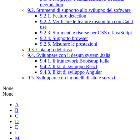
degradation
9.2. Strumenti di supporto allo sviluppo del software
9.2.1. Feature detection
9.2.2. Verificare le feature disponibili con Can I
use
9.2.3. Strumenti e risorse per CSS e JavaScript
9.2.4. Supporto browser
9.2.5. Misurare le prestazioni
9.3. Catalogo del riuso
9.4. Sviluppare con il design system .italia
9.4.1. Il framework Bootstrap Italia
9.4.2. Il kit di sviluppo React
9.4.3. Il kit di sviluppo Angular
9.5. Sviluppare con i modelli di sito e servizi
None
None
A
B
C
D
E
I
M