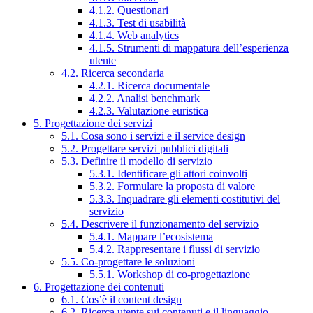
4.1.2. Questionari
4.1.3. Test di usabilità
4.1.4. Web analytics
4.1.5. Strumenti di mappatura dell’esperienza
utente
4.2. Ricerca secondaria
4.2.1. Ricerca documentale
4.2.2. Analisi benchmark
4.2.3. Valutazione euristica
5. Progettazione dei servizi
5.1. Cosa sono i servizi e il service design
5.2. Progettare servizi pubblici digitali
5.3. Definire il modello di servizio
5.3.1. Identificare gli attori coinvolti
5.3.2. Formulare la proposta di valore
5.3.3. Inquadrare gli elementi costitutivi del
servizio
5.4. Descrivere il funzionamento del servizio
5.4.1. Mappare l’ecosistema
5.4.2. Rappresentare i flussi di servizio
5.5. Co-progettare le soluzioni
5.5.1. Workshop di co-progettazione
6. Progettazione dei contenuti
6.1. Cos’è il content design
6.2. Ricerca utente sui contenuti e il linguaggio