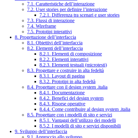
7.1. Caratteristiche dell’interazione
7.2. User stories per definire l’interazione
7.2.1. Differenza tra scenari e user stories
7.3. Flussi di interazione
7.4. Wireframe
7.5. Prototipi interattivi
8. Progettazione dell’interfaccia
8.1. Obiettivi dell’interfaccia
8.2. Elementi dell’interfaccia
8.2.1. Elementi di composizione
8.2.2. Elementi interattivi
8.2.3. Elementi testuali (microtesti)
8.3. Progettare e costruire in alta fedeltà
8.3.1. Layout di pagina
8.3.2. Prototipi in alta fedeltà
8.4. Progettare con il design system .italia
8.4.1. Documentazione
8.4.2. Benefici del design system
8.4.3. Risorse operative
8.4.4. Come contribuire al design system .italia
8.5. Progettare con i modelli di sito e servizi
8.5.1. Vantaggi dell’utilizzo dei modelli
8.5.2. I modelli di sito e servizi disponibili
9. Sviluppo dell’interfaccia
9.1. Approccio allo sviluppo