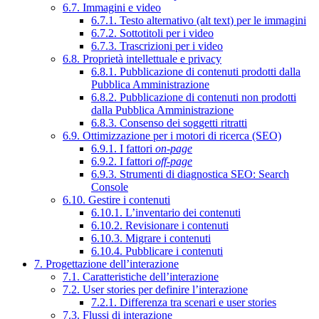
6.7. Immagini e video
6.7.1. Testo alternativo (alt text) per le immagini
6.7.2. Sottotitoli per i video
6.7.3. Trascrizioni per i video
6.8. Proprietà intellettuale e privacy
6.8.1. Pubblicazione di contenuti prodotti dalla
Pubblica Amministrazione
6.8.2. Pubblicazione di contenuti non prodotti
dalla Pubblica Amministrazione
6.8.3. Consenso dei soggetti ritratti
6.9. Ottimizzazione per i motori di ricerca (SEO)
6.9.1. I fattori
on-page
6.9.2. I fattori
off-page
6.9.3. Strumenti di diagnostica SEO: Search
Console
6.10. Gestire i contenuti
6.10.1. L’inventario dei contenuti
6.10.2. Revisionare i contenuti
6.10.3. Migrare i contenuti
6.10.4. Pubblicare i contenuti
7. Progettazione dell’interazione
7.1. Caratteristiche dell’interazione
7.2. User stories per definire l’interazione
7.2.1. Differenza tra scenari e user stories
7.3. Flussi di interazione