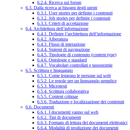
6.2.4. Ricerca sui forum
6.3. Dalla ricerca ai bisogni degli utenti
6.3.1. User stories per definire i contenuti
6.3.2. Job stories per definire i contenuti
6.3.3. Criteri di accettazione
6.4. Architettura dell’informazione
6.4.1. Definire l’architettura dell’informazione
6.4.2. Alberatura
6.4.3. Flussi di interazione
6.4.4. Sistemi di navigazione
6.4.5. Tipologie di contenuto (content type)
6.4.6. Ontologie e standard
6.4.7. Vocabolari controllati e tassonomie
6.5. Scrittura e linguaggio
6.5.1. Come leggono le persone sul web
6.5.2. Le regole per un linguaggio semplice
6.5.3. Microtesti
6.5.4. Scrittura collaborativa
6.5.5. Content critique
6.5.6. Traduzione e localizzazione dei contenuti
6.6. Documenti
6.6.1. I documenti vanno sul web
6.6.2. Tipi di documenti
6.6.3. Formato di lettura dei documenti elettronici
6.6.4. Modalità di produzione dei documenti