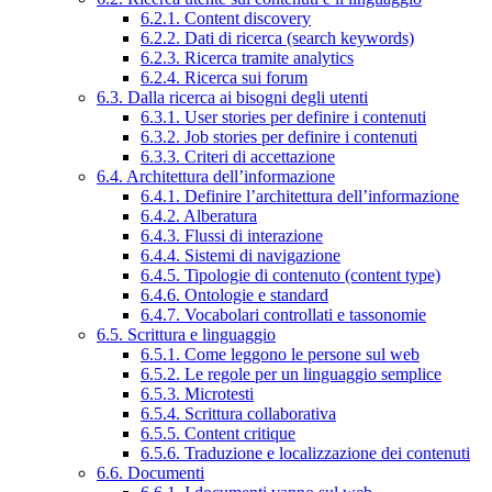
6.2.1. Content discovery
6.2.2. Dati di ricerca (search keywords)
6.2.3. Ricerca tramite analytics
6.2.4. Ricerca sui forum
6.3. Dalla ricerca ai bisogni degli utenti
6.3.1. User stories per definire i contenuti
6.3.2. Job stories per definire i contenuti
6.3.3. Criteri di accettazione
6.4. Architettura dell’informazione
6.4.1. Definire l’architettura dell’informazione
6.4.2. Alberatura
6.4.3. Flussi di interazione
6.4.4. Sistemi di navigazione
6.4.5. Tipologie di contenuto (content type)
6.4.6. Ontologie e standard
6.4.7. Vocabolari controllati e tassonomie
6.5. Scrittura e linguaggio
6.5.1. Come leggono le persone sul web
6.5.2. Le regole per un linguaggio semplice
6.5.3. Microtesti
6.5.4. Scrittura collaborativa
6.5.5. Content critique
6.5.6. Traduzione e localizzazione dei contenuti
6.6. Documenti