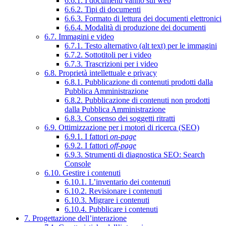
6.6.1. I documenti vanno sul web
6.6.2. Tipi di documenti
6.6.3. Formato di lettura dei documenti elettronici
6.6.4. Modalità di produzione dei documenti
6.7. Immagini e video
6.7.1. Testo alternativo (alt text) per le immagini
6.7.2. Sottotitoli per i video
6.7.3. Trascrizioni per i video
6.8. Proprietà intellettuale e privacy
6.8.1. Pubblicazione di contenuti prodotti dalla
Pubblica Amministrazione
6.8.2. Pubblicazione di contenuti non prodotti
dalla Pubblica Amministrazione
6.8.3. Consenso dei soggetti ritratti
6.9. Ottimizzazione per i motori di ricerca (SEO)
6.9.1. I fattori
on-page
6.9.2. I fattori
off-page
6.9.3. Strumenti di diagnostica SEO: Search
Console
6.10. Gestire i contenuti
6.10.1. L’inventario dei contenuti
6.10.2. Revisionare i contenuti
6.10.3. Migrare i contenuti
6.10.4. Pubblicare i contenuti
7. Progettazione dell’interazione