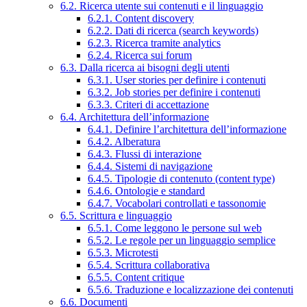
6.2. Ricerca utente sui contenuti e il linguaggio
6.2.1. Content discovery
6.2.2. Dati di ricerca (search keywords)
6.2.3. Ricerca tramite analytics
6.2.4. Ricerca sui forum
6.3. Dalla ricerca ai bisogni degli utenti
6.3.1. User stories per definire i contenuti
6.3.2. Job stories per definire i contenuti
6.3.3. Criteri di accettazione
6.4. Architettura dell’informazione
6.4.1. Definire l’architettura dell’informazione
6.4.2. Alberatura
6.4.3. Flussi di interazione
6.4.4. Sistemi di navigazione
6.4.5. Tipologie di contenuto (content type)
6.4.6. Ontologie e standard
6.4.7. Vocabolari controllati e tassonomie
6.5. Scrittura e linguaggio
6.5.1. Come leggono le persone sul web
6.5.2. Le regole per un linguaggio semplice
6.5.3. Microtesti
6.5.4. Scrittura collaborativa
6.5.5. Content critique
6.5.6. Traduzione e localizzazione dei contenuti
6.6. Documenti