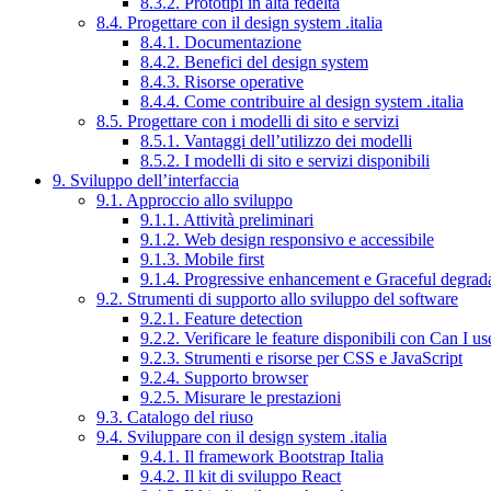
8.3.2. Prototipi in alta fedeltà
8.4. Progettare con il design system .italia
8.4.1. Documentazione
8.4.2. Benefici del design system
8.4.3. Risorse operative
8.4.4. Come contribuire al design system .italia
8.5. Progettare con i modelli di sito e servizi
8.5.1. Vantaggi dell’utilizzo dei modelli
8.5.2. I modelli di sito e servizi disponibili
9. Sviluppo dell’interfaccia
9.1. Approccio allo sviluppo
9.1.1. Attività preliminari
9.1.2. Web design responsivo e accessibile
9.1.3. Mobile first
9.1.4. Progressive enhancement e Graceful degrad
9.2. Strumenti di supporto allo sviluppo del software
9.2.1. Feature detection
9.2.2. Verificare le feature disponibili con Can I us
9.2.3. Strumenti e risorse per CSS e JavaScript
9.2.4. Supporto browser
9.2.5. Misurare le prestazioni
9.3. Catalogo del riuso
9.4. Sviluppare con il design system .italia
9.4.1. Il framework Bootstrap Italia
9.4.2. Il kit di sviluppo React