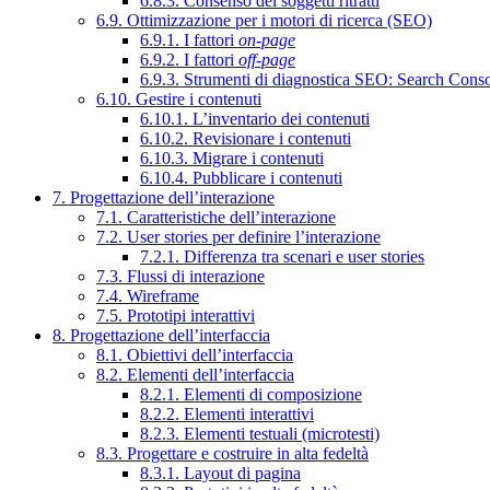
6.8.3. Consenso dei soggetti ritratti
6.9. Ottimizzazione per i motori di ricerca (SEO)
6.9.1. I fattori
on-page
6.9.2. I fattori
off-page
6.9.3. Strumenti di diagnostica SEO: Search Cons
6.10. Gestire i contenuti
6.10.1. L’inventario dei contenuti
6.10.2. Revisionare i contenuti
6.10.3. Migrare i contenuti
6.10.4. Pubblicare i contenuti
7. Progettazione dell’interazione
7.1. Caratteristiche dell’interazione
7.2. User stories per definire l’interazione
7.2.1. Differenza tra scenari e user stories
7.3. Flussi di interazione
7.4. Wireframe
7.5. Prototipi interattivi
8. Progettazione dell’interfaccia
8.1. Obiettivi dell’interfaccia
8.2. Elementi dell’interfaccia
8.2.1. Elementi di composizione
8.2.2. Elementi interattivi
8.2.3. Elementi testuali (microtesti)
8.3. Progettare e costruire in alta fedeltà
8.3.1. Layout di pagina