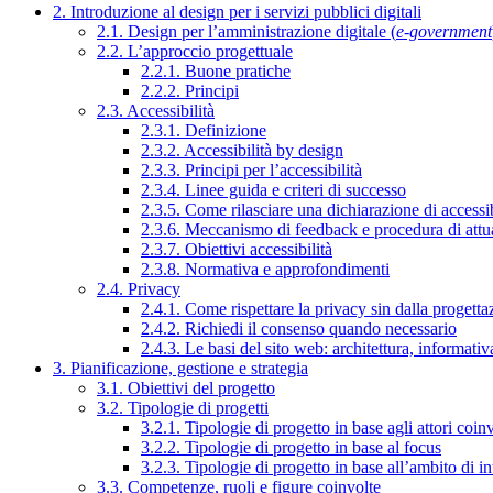
2. Introduzione al design per i servizi pubblici digitali
2.1. Design per l’amministrazione digitale (
e-government
2.2. L’approccio progettuale
2.2.1. Buone pratiche
2.2.2. Principi
2.3. Accessibilità
2.3.1. Definizione
2.3.2. Accessibilità by design
2.3.3. Principi per l’accessibilità
2.3.4. Linee guida e criteri di successo
2.3.5. Come rilasciare una dichiarazione di accessib
2.3.6. Meccanismo di feedback e procedura di attu
2.3.7. Obiettivi accessibilità
2.3.8. Normativa e approfondimenti
2.4. Privacy
2.4.1. Come rispettare la privacy sin dalla progettaz
2.4.2. Richiedi il consenso quando necessario
2.4.3. Le basi del sito web: architettura, informati
3. Pianificazione, gestione e strategia
3.1. Obiettivi del progetto
3.2. Tipologie di progetti
3.2.1. Tipologie di progetto in base agli attori coinv
3.2.2. Tipologie di progetto in base al focus
3.2.3. Tipologie di progetto in base all’ambito di i
3.3. Competenze, ruoli e figure coinvolte