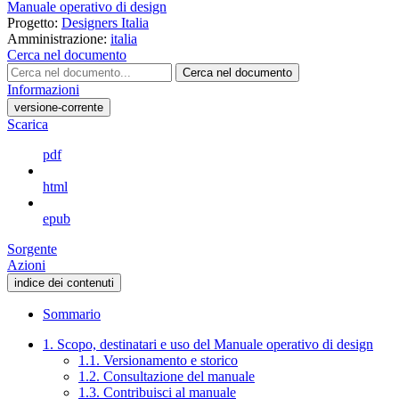
Manuale operativo di design
Progetto:
Designers Italia
Amministrazione:
italia
Cerca nel documento
Cerca nel documento
Informazioni
versione-corrente
Scarica
pdf
html
epub
Sorgente
Azioni
indice dei contenuti
Sommario
1. Scopo, destinatari e uso del Manuale operativo di design
1.1. Versionamento e storico
1.2. Consultazione del manuale
1.3. Contribuisci al manuale