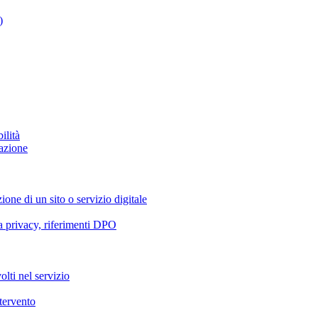
)
ilità
azione
ione di un sito o servizio digitale
va privacy, riferimenti DPO
olti nel servizio
ntervento