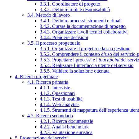
3.3.1. Coordinatore di progetto
3.3.2. Definire ruoli e responsabilità
3.4. Metodo di lavoro
3.4.1. Definire processi, strumenti e rituali
3.4.2. Curare la documentazione di progetto
3.4.3. Organizzare tavoli tecnici collaborativi
3.4.4. Prendere decisioni
3.5. Il processo progettuale
3.5.1. Organizzare il progetto e la sua gestione
3.5.2. Comprendere il contesto d’uso del servizio 
3.5.3. Progettare i processi e i
touchpoint
del servi
3.5.4. Realizzare l’interfaccia utente del servizio
3.5.5. Validare la soluzione ottenuta
4. Ricerca progettuale
4.1. Ricerca primaria
4.1.1. Interviste
4.1.2. Questionari
4.1.3. Test di usabilità
4.1.4. Web analytics
4.1.5. Strumenti di mappatura dell’esperienza uten
4.2. Ricerca secondaria
4.2.1. Ricerca documentale
4.2.2. Analisi benchmark
4.2.3. Valutazione euristica
5. Progettazione dei servizi