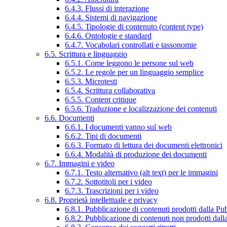
6.4.3. Flussi di interazione
6.4.4. Sistemi di navigazione
6.4.5. Tipologie di contenuto (content type)
6.4.6. Ontologie e standard
6.4.7. Vocabolari controllati e tassonomie
6.5. Scrittura e linguaggio
6.5.1. Come leggono le persone sul web
6.5.2. Le regole per un linguaggio semplice
6.5.3. Microtesti
6.5.4. Scrittura collaborativa
6.5.5. Content critique
6.5.6. Traduzione e localizzazione dei contenuti
6.6. Documenti
6.6.1. I documenti vanno sul web
6.6.2. Tipi di documenti
6.6.3. Formato di lettura dei documenti elettronici
6.6.4. Modalità di produzione dei documenti
6.7. Immagini e video
6.7.1. Testo alternativo (alt text) per le immagini
6.7.2. Sottotitoli per i video
6.7.3. Trascrizioni per i video
6.8. Proprietà intellettuale e privacy
6.8.1. Pubblicazione di contenuti prodotti dalla P
6.8.2. Pubblicazione di contenuti non prodotti dal