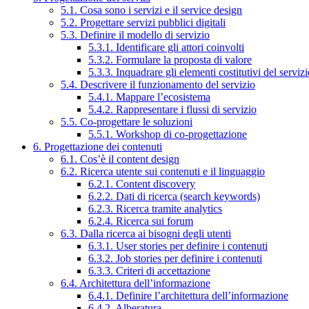
5.1. Cosa sono i servizi e il service design
5.2. Progettare servizi pubblici digitali
5.3. Definire il modello di servizio
5.3.1. Identificare gli attori coinvolti
5.3.2. Formulare la proposta di valore
5.3.3. Inquadrare gli elementi costitutivi del serviz
5.4. Descrivere il funzionamento del servizio
5.4.1. Mappare l’ecosistema
5.4.2. Rappresentare i flussi di servizio
5.5. Co-progettare le soluzioni
5.5.1. Workshop di co-progettazione
6. Progettazione dei contenuti
6.1. Cos’è il content design
6.2. Ricerca utente sui contenuti e il linguaggio
6.2.1. Content discovery
6.2.2. Dati di ricerca (search keywords)
6.2.3. Ricerca tramite analytics
6.2.4. Ricerca sui forum
6.3. Dalla ricerca ai bisogni degli utenti
6.3.1. User stories per definire i contenuti
6.3.2. Job stories per definire i contenuti
6.3.3. Criteri di accettazione
6.4. Architettura dell’informazione
6.4.1. Definire l’architettura dell’informazione
6.4.2. Alberatura