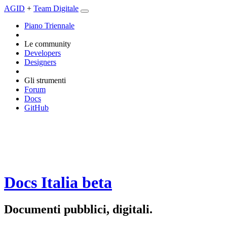
AGID
+
Team Digitale
Piano Triennale
Le community
Developers
Designers
Gli strumenti
Forum
Docs
GitHub
Docs Italia
beta
Documenti pubblici, digitali.