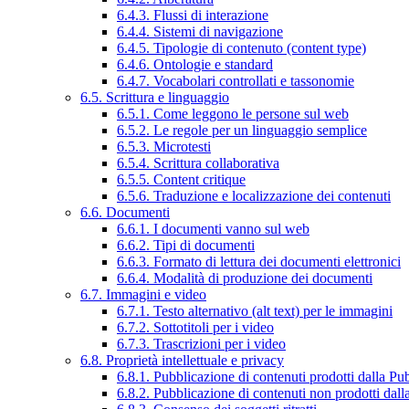
6.4.3. Flussi di interazione
6.4.4. Sistemi di navigazione
6.4.5. Tipologie di contenuto (content type)
6.4.6. Ontologie e standard
6.4.7. Vocabolari controllati e tassonomie
6.5. Scrittura e linguaggio
6.5.1. Come leggono le persone sul web
6.5.2. Le regole per un linguaggio semplice
6.5.3. Microtesti
6.5.4. Scrittura collaborativa
6.5.5. Content critique
6.5.6. Traduzione e localizzazione dei contenuti
6.6. Documenti
6.6.1. I documenti vanno sul web
6.6.2. Tipi di documenti
6.6.3. Formato di lettura dei documenti elettronici
6.6.4. Modalità di produzione dei documenti
6.7. Immagini e video
6.7.1. Testo alternativo (alt text) per le immagini
6.7.2. Sottotitoli per i video
6.7.3. Trascrizioni per i video
6.8. Proprietà intellettuale e privacy
6.8.1. Pubblicazione di contenuti prodotti dalla P
6.8.2. Pubblicazione di contenuti non prodotti dal