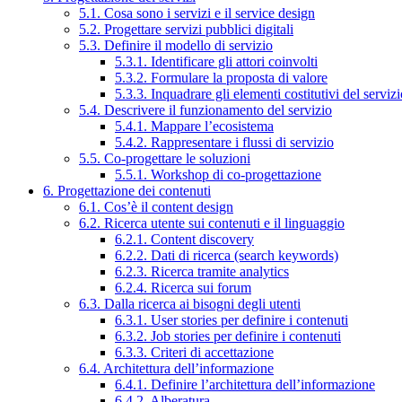
5.1. Cosa sono i servizi e il service design
5.2. Progettare servizi pubblici digitali
5.3. Definire il modello di servizio
5.3.1. Identificare gli attori coinvolti
5.3.2. Formulare la proposta di valore
5.3.3. Inquadrare gli elementi costitutivi del serviz
5.4. Descrivere il funzionamento del servizio
5.4.1. Mappare l’ecosistema
5.4.2. Rappresentare i flussi di servizio
5.5. Co-progettare le soluzioni
5.5.1. Workshop di co-progettazione
6. Progettazione dei contenuti
6.1. Cos’è il content design
6.2. Ricerca utente sui contenuti e il linguaggio
6.2.1. Content discovery
6.2.2. Dati di ricerca (search keywords)
6.2.3. Ricerca tramite analytics
6.2.4. Ricerca sui forum
6.3. Dalla ricerca ai bisogni degli utenti
6.3.1. User stories per definire i contenuti
6.3.2. Job stories per definire i contenuti
6.3.3. Criteri di accettazione
6.4. Architettura dell’informazione
6.4.1. Definire l’architettura dell’informazione
6.4.2. Alberatura