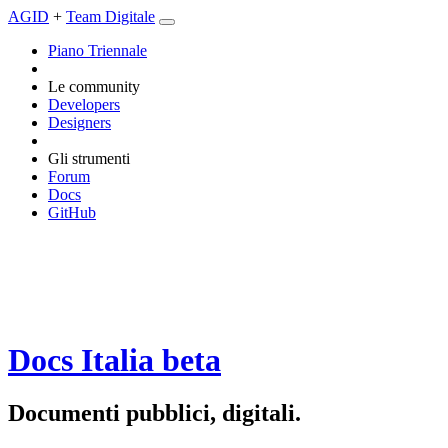
AGID
+
Team Digitale
Piano Triennale
Le community
Developers
Designers
Gli strumenti
Forum
Docs
GitHub
Docs Italia
beta
Documenti pubblici, digitali.