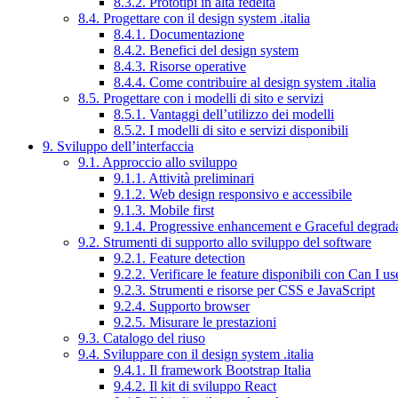
8.3.2. Prototipi in alta fedeltà
8.4. Progettare con il design system .italia
8.4.1. Documentazione
8.4.2. Benefici del design system
8.4.3. Risorse operative
8.4.4. Come contribuire al design system .italia
8.5. Progettare con i modelli di sito e servizi
8.5.1. Vantaggi dell’utilizzo dei modelli
8.5.2. I modelli di sito e servizi disponibili
9. Sviluppo dell’interfaccia
9.1. Approccio allo sviluppo
9.1.1. Attività preliminari
9.1.2. Web design responsivo e accessibile
9.1.3. Mobile first
9.1.4. Progressive enhancement e Graceful degrad
9.2. Strumenti di supporto allo sviluppo del software
9.2.1. Feature detection
9.2.2. Verificare le feature disponibili con Can I us
9.2.3. Strumenti e risorse per CSS e JavaScript
9.2.4. Supporto browser
9.2.5. Misurare le prestazioni
9.3. Catalogo del riuso
9.4. Sviluppare con il design system .italia
9.4.1. Il framework Bootstrap Italia
9.4.2. Il kit di sviluppo React