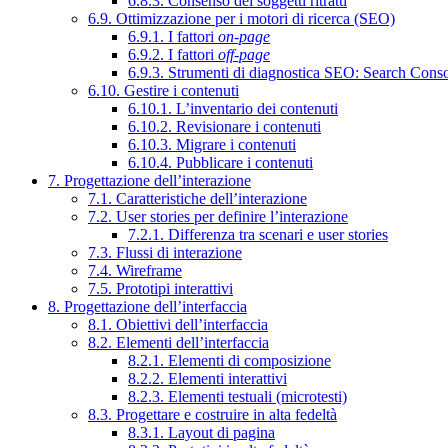
6.8.3. Consenso dei soggetti ritratti
6.9. Ottimizzazione per i motori di ricerca (SEO)
6.9.1. I fattori
on-page
6.9.2. I fattori
off-page
6.9.3. Strumenti di diagnostica SEO: Search Cons
6.10. Gestire i contenuti
6.10.1. L’inventario dei contenuti
6.10.2. Revisionare i contenuti
6.10.3. Migrare i contenuti
6.10.4. Pubblicare i contenuti
7. Progettazione dell’interazione
7.1. Caratteristiche dell’interazione
7.2. User stories per definire l’interazione
7.2.1. Differenza tra scenari e user stories
7.3. Flussi di interazione
7.4. Wireframe
7.5. Prototipi interattivi
8. Progettazione dell’interfaccia
8.1. Obiettivi dell’interfaccia
8.2. Elementi dell’interfaccia
8.2.1. Elementi di composizione
8.2.2. Elementi interattivi
8.2.3. Elementi testuali (microtesti)
8.3. Progettare e costruire in alta fedeltà
8.3.1. Layout di pagina