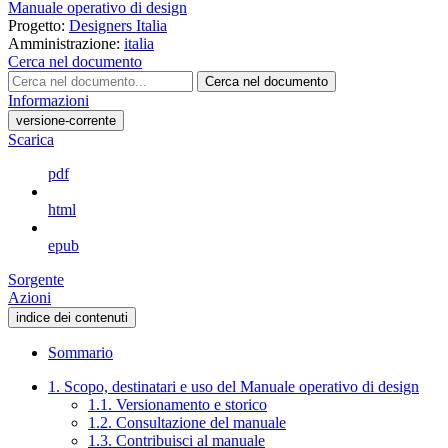
Manuale operativo di design
Progetto:
Designers Italia
Amministrazione:
italia
Cerca nel documento
Cerca nel documento
Informazioni
versione-corrente
Scarica
pdf
html
epub
Sorgente
Azioni
indice dei contenuti
Sommario
1. Scopo, destinatari e uso del Manuale operativo di design
1.1. Versionamento e storico
1.2. Consultazione del manuale
1.3. Contribuisci al manuale