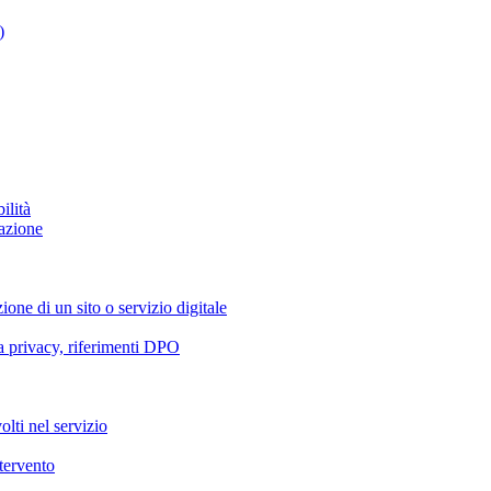
)
ilità
azione
ione di un sito o servizio digitale
va privacy, riferimenti DPO
olti nel servizio
ntervento