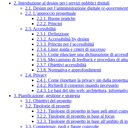
2. Introduzione al design per i servizi pubblici digitali
2.1. Design per l’amministrazione digitale (
e-government
2.2. L’approccio progettuale
2.2.1. Buone pratiche
2.2.2. Principi
2.3. Accessibilità
2.3.1. Definizione
2.3.2. Accessibilità by design
2.3.3. Principi per l’accessibilità
2.3.4. Linee guida e criteri di successo
2.3.5. Come rilasciare una dichiarazione di accessib
2.3.6. Meccanismo di feedback e procedura di attu
2.3.7. Obiettivi accessibilità
2.3.8. Normativa e approfondimenti
2.4. Privacy
2.4.1. Come rispettare la privacy sin dalla progettaz
2.4.2. Richiedi il consenso quando necessario
2.4.3. Le basi del sito web: architettura, informati
3. Pianificazione, gestione e strategia
3.1. Obiettivi del progetto
3.2. Tipologie di progetti
3.2.1. Tipologie di progetto in base agli attori coinv
3.2.2. Tipologie di progetto in base al focus
3.2.3. Tipologie di progetto in base all’ambito di i
3.3. Competenze, ruoli e figure coinvolte