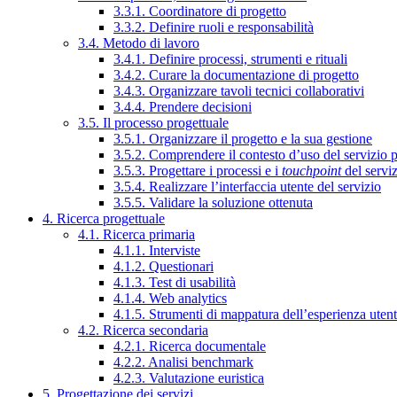
3.3.1. Coordinatore di progetto
3.3.2. Definire ruoli e responsabilità
3.4. Metodo di lavoro
3.4.1. Definire processi, strumenti e rituali
3.4.2. Curare la documentazione di progetto
3.4.3. Organizzare tavoli tecnici collaborativi
3.4.4. Prendere decisioni
3.5. Il processo progettuale
3.5.1. Organizzare il progetto e la sua gestione
3.5.2. Comprendere il contesto d’uso del servizio 
3.5.3. Progettare i processi e i
touchpoint
del servi
3.5.4. Realizzare l’interfaccia utente del servizio
3.5.5. Validare la soluzione ottenuta
4. Ricerca progettuale
4.1. Ricerca primaria
4.1.1. Interviste
4.1.2. Questionari
4.1.3. Test di usabilità
4.1.4. Web analytics
4.1.5. Strumenti di mappatura dell’esperienza uten
4.2. Ricerca secondaria
4.2.1. Ricerca documentale
4.2.2. Analisi benchmark
4.2.3. Valutazione euristica
5. Progettazione dei servizi