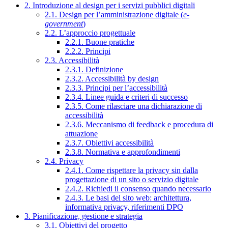
2. Introduzione al design per i servizi pubblici digitali
2.1. Design per l’amministrazione digitale (
e-
government
)
2.2. L’approccio progettuale
2.2.1. Buone pratiche
2.2.2. Principi
2.3. Accessibilità
2.3.1. Definizione
2.3.2. Accessibilità by design
2.3.3. Principi per l’accessibilità
2.3.4. Linee guida e criteri di successo
2.3.5. Come rilasciare una dichiarazione di
accessibilità
2.3.6. Meccanismo di feedback e procedura di
attuazione
2.3.7. Obiettivi accessibilità
2.3.8. Normativa e approfondimenti
2.4. Privacy
2.4.1. Come rispettare la privacy sin dalla
progettazione di un sito o servizio digitale
2.4.2. Richiedi il consenso quando necessario
2.4.3. Le basi del sito web: architettura,
informativa privacy, riferimenti DPO
3. Pianificazione, gestione e strategia
3.1. Obiettivi del progetto