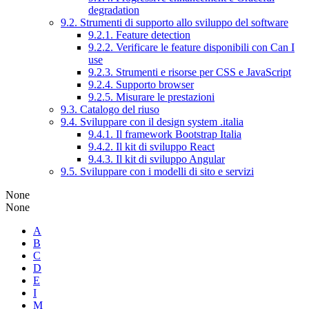
degradation
9.2. Strumenti di supporto allo sviluppo del software
9.2.1. Feature detection
9.2.2. Verificare le feature disponibili con Can I
use
9.2.3. Strumenti e risorse per CSS e JavaScript
9.2.4. Supporto browser
9.2.5. Misurare le prestazioni
9.3. Catalogo del riuso
9.4. Sviluppare con il design system .italia
9.4.1. Il framework Bootstrap Italia
9.4.2. Il kit di sviluppo React
9.4.3. Il kit di sviluppo Angular
9.5. Sviluppare con i modelli di sito e servizi
None
None
A
B
C
D
E
I
M