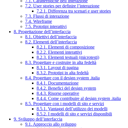
7.1. Caratteristiche dell’interazione
7.2. User stories per definire l’interazione
7.2.1. Differenza tra scenari e user stories
7.3. Flussi di interazione
7.4. Wireframe
7.5. Prototipi interattivi
8. Progettazione dell’interfaccia
8.1. Obiettivi dell’interfaccia
8.2. Elementi dell’interfaccia
8.2.1. Elementi di composizione
8.2.2. Elementi interattivi
8.2.3. Elementi testuali (microtesti)
8.3. Progettare e costruire in alta fedeltà
8.3.1. Layout di pagina
8.3.2. Prototipi in alta fedeltà
8.4. Progettare con il design system .italia
8.4.1. Documentazione
8.4.2. Benefici del design system
8.4.3. Risorse operative
8.4.4. Come contribuire al design system .italia
8.5. Progettare con i modelli di sito e servizi
8.5.1. Vantaggi dell’utilizzo dei modelli
8.5.2. I modelli di sito e servizi disponibili
9. Sviluppo dell’interfaccia
9.1. Approccio allo sviluppo