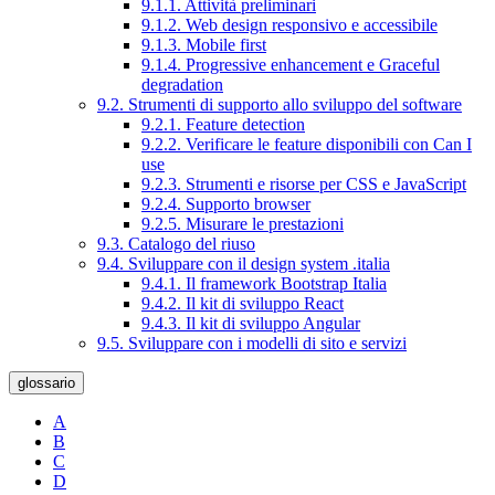
9.1.1. Attività preliminari
9.1.2. Web design responsivo e accessibile
9.1.3. Mobile first
9.1.4. Progressive enhancement e Graceful
degradation
9.2. Strumenti di supporto allo sviluppo del software
9.2.1. Feature detection
9.2.2. Verificare le feature disponibili con Can I
use
9.2.3. Strumenti e risorse per CSS e JavaScript
9.2.4. Supporto browser
9.2.5. Misurare le prestazioni
9.3. Catalogo del riuso
9.4. Sviluppare con il design system .italia
9.4.1. Il framework Bootstrap Italia
9.4.2. Il kit di sviluppo React
9.4.3. Il kit di sviluppo Angular
9.5. Sviluppare con i modelli di sito e servizi
glossario
A
B
C
D