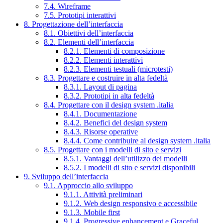
7.4. Wireframe
7.5. Prototipi interattivi
8. Progettazione dell’interfaccia
8.1. Obiettivi dell’interfaccia
8.2. Elementi dell’interfaccia
8.2.1. Elementi di composizione
8.2.2. Elementi interattivi
8.2.3. Elementi testuali (microtesti)
8.3. Progettare e costruire in alta fedeltà
8.3.1. Layout di pagina
8.3.2. Prototipi in alta fedeltà
8.4. Progettare con il design system .italia
8.4.1. Documentazione
8.4.2. Benefici del design system
8.4.3. Risorse operative
8.4.4. Come contribuire al design system .italia
8.5. Progettare con i modelli di sito e servizi
8.5.1. Vantaggi dell’utilizzo dei modelli
8.5.2. I modelli di sito e servizi disponibili
9. Sviluppo dell’interfaccia
9.1. Approccio allo sviluppo
9.1.1. Attività preliminari
9.1.2. Web design responsivo e accessibile
9.1.3. Mobile first
9.1.4. Progressive enhancement e Graceful