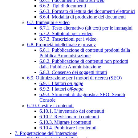
6.6.1. I documenti vanno sul web
6.6.2. Tipi di documenti
6.6.3. Formato di lettura dei documenti elettronici
6.6.4. Modalità di produzione dei documenti
6.7. Immagini e video
6.7.1. Testo alternativo (alt text) per le immagini
6.7.2. Sottotitoli per i video
6.7.3. Trascrizioni per i video
6.8. Proprietà intellettuale e privacy
6.8.1. Pubblicazione di contenuti prodotti dalla
Pubblica Amministrazione
6.8.2. Pubblicazione di contenuti non prodotti
dalla Pubblica Amministrazione
6.8.3. Consenso dei soggetti ritratti
6.9. Ottimizzazione per i motori di ricerca (SEO)
6.9.1. I fattori
on-page
6.9.2. I fattori
off-page
6.9.3. Strumenti di diagnostica SEO: Search
Console
6.10. Gestire i contenuti
6.10.1. L’inventario dei contenuti
6.10.2. Revisionare i contenuti
6.10.3. Migrare i contenuti
6.10.4. Pubblicare i contenuti
7. Progettazione dell’interazione