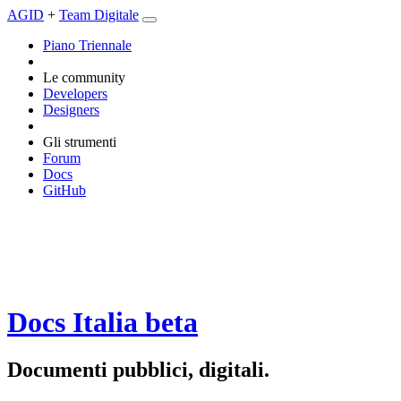
AGID
+
Team Digitale
Piano Triennale
Le community
Developers
Designers
Gli strumenti
Forum
Docs
GitHub
Docs Italia
beta
Documenti pubblici, digitali.