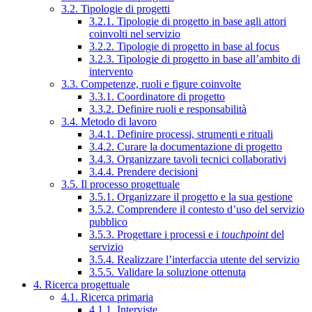
3.2. Tipologie di progetti
3.2.1. Tipologie di progetto in base agli attori
coinvolti nel servizio
3.2.2. Tipologie di progetto in base al focus
3.2.3. Tipologie di progetto in base all’ambito di
intervento
3.3. Competenze, ruoli e figure coinvolte
3.3.1. Coordinatore di progetto
3.3.2. Definire ruoli e responsabilità
3.4. Metodo di lavoro
3.4.1. Definire processi, strumenti e rituali
3.4.2. Curare la documentazione di progetto
3.4.3. Organizzare tavoli tecnici collaborativi
3.4.4. Prendere decisioni
3.5. Il processo progettuale
3.5.1. Organizzare il progetto e la sua gestione
3.5.2. Comprendere il contesto d’uso del servizio
pubblico
3.5.3. Progettare i processi e i
touchpoint
del
servizio
3.5.4. Realizzare l’interfaccia utente del servizio
3.5.5. Validare la soluzione ottenuta
4. Ricerca progettuale
4.1. Ricerca primaria
4.1.1. Interviste