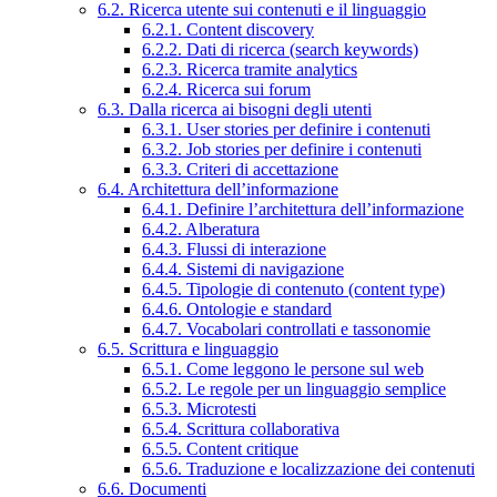
6.2. Ricerca utente sui contenuti e il linguaggio
6.2.1. Content discovery
6.2.2. Dati di ricerca (search keywords)
6.2.3. Ricerca tramite analytics
6.2.4. Ricerca sui forum
6.3. Dalla ricerca ai bisogni degli utenti
6.3.1. User stories per definire i contenuti
6.3.2. Job stories per definire i contenuti
6.3.3. Criteri di accettazione
6.4. Architettura dell’informazione
6.4.1. Definire l’architettura dell’informazione
6.4.2. Alberatura
6.4.3. Flussi di interazione
6.4.4. Sistemi di navigazione
6.4.5. Tipologie di contenuto (content type)
6.4.6. Ontologie e standard
6.4.7. Vocabolari controllati e tassonomie
6.5. Scrittura e linguaggio
6.5.1. Come leggono le persone sul web
6.5.2. Le regole per un linguaggio semplice
6.5.3. Microtesti
6.5.4. Scrittura collaborativa
6.5.5. Content critique
6.5.6. Traduzione e localizzazione dei contenuti
6.6. Documenti