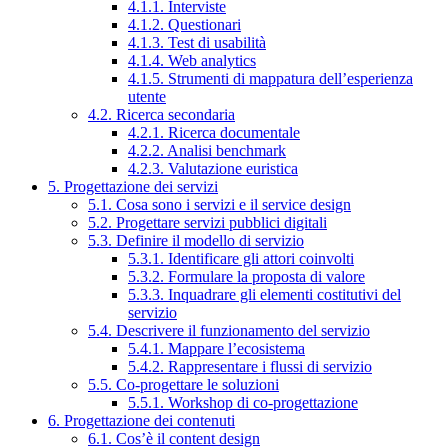
4.1.1. Interviste
4.1.2. Questionari
4.1.3. Test di usabilità
4.1.4. Web analytics
4.1.5. Strumenti di mappatura dell’esperienza
utente
4.2. Ricerca secondaria
4.2.1. Ricerca documentale
4.2.2. Analisi benchmark
4.2.3. Valutazione euristica
5. Progettazione dei servizi
5.1. Cosa sono i servizi e il service design
5.2. Progettare servizi pubblici digitali
5.3. Definire il modello di servizio
5.3.1. Identificare gli attori coinvolti
5.3.2. Formulare la proposta di valore
5.3.3. Inquadrare gli elementi costitutivi del
servizio
5.4. Descrivere il funzionamento del servizio
5.4.1. Mappare l’ecosistema
5.4.2. Rappresentare i flussi di servizio
5.5. Co-progettare le soluzioni
5.5.1. Workshop di co-progettazione
6. Progettazione dei contenuti
6.1. Cos’è il content design