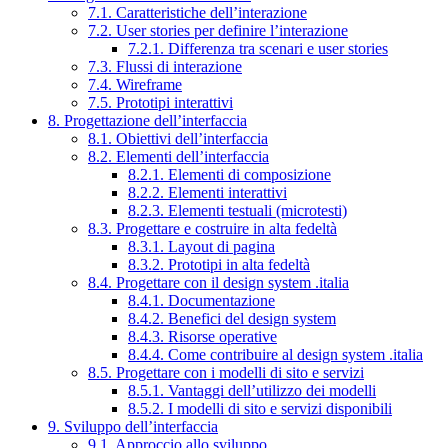
7.1. Caratteristiche dell’interazione
7.2. User stories per definire l’interazione
7.2.1. Differenza tra scenari e user stories
7.3. Flussi di interazione
7.4. Wireframe
7.5. Prototipi interattivi
8. Progettazione dell’interfaccia
8.1. Obiettivi dell’interfaccia
8.2. Elementi dell’interfaccia
8.2.1. Elementi di composizione
8.2.2. Elementi interattivi
8.2.3. Elementi testuali (microtesti)
8.3. Progettare e costruire in alta fedeltà
8.3.1. Layout di pagina
8.3.2. Prototipi in alta fedeltà
8.4. Progettare con il design system .italia
8.4.1. Documentazione
8.4.2. Benefici del design system
8.4.3. Risorse operative
8.4.4. Come contribuire al design system .italia
8.5. Progettare con i modelli di sito e servizi
8.5.1. Vantaggi dell’utilizzo dei modelli
8.5.2. I modelli di sito e servizi disponibili
9. Sviluppo dell’interfaccia
9.1. Approccio allo sviluppo