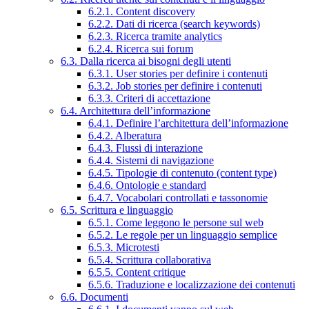
6.2.1. Content discovery
6.2.2. Dati di ricerca (search keywords)
6.2.3. Ricerca tramite analytics
6.2.4. Ricerca sui forum
6.3. Dalla ricerca ai bisogni degli utenti
6.3.1. User stories per definire i contenuti
6.3.2. Job stories per definire i contenuti
6.3.3. Criteri di accettazione
6.4. Architettura dell’informazione
6.4.1. Definire l’architettura dell’informazione
6.4.2. Alberatura
6.4.3. Flussi di interazione
6.4.4. Sistemi di navigazione
6.4.5. Tipologie di contenuto (content type)
6.4.6. Ontologie e standard
6.4.7. Vocabolari controllati e tassonomie
6.5. Scrittura e linguaggio
6.5.1. Come leggono le persone sul web
6.5.2. Le regole per un linguaggio semplice
6.5.3. Microtesti
6.5.4. Scrittura collaborativa
6.5.5. Content critique
6.5.6. Traduzione e localizzazione dei contenuti
6.6. Documenti