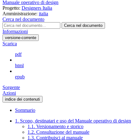
Manuale operativo di design
Progetto:
Designers Italia
Amministrazione:
italia
Cerca nel documento
Cerca nel documento
Informazioni
versione-corrente
Scarica
pdf
html
epub
Sorgente
Azioni
indice dei contenuti
Sommario
1. Scopo, destinatari e uso del Manuale operativo di design
1.1. Versionamento e storico
1.2. Consultazione del manuale
1.3. Contribuisci al manuale