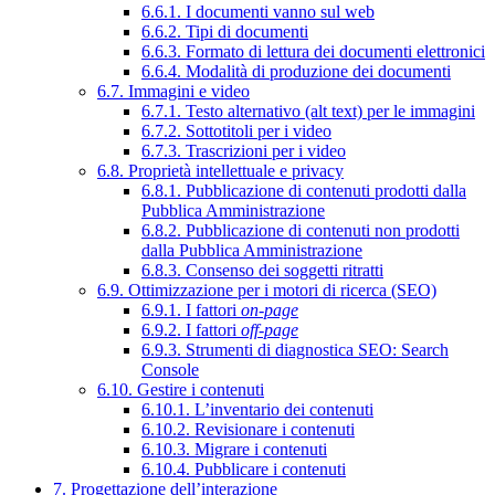
6.6.1. I documenti vanno sul web
6.6.2. Tipi di documenti
6.6.3. Formato di lettura dei documenti elettronici
6.6.4. Modalità di produzione dei documenti
6.7. Immagini e video
6.7.1. Testo alternativo (alt text) per le immagini
6.7.2. Sottotitoli per i video
6.7.3. Trascrizioni per i video
6.8. Proprietà intellettuale e privacy
6.8.1. Pubblicazione di contenuti prodotti dalla
Pubblica Amministrazione
6.8.2. Pubblicazione di contenuti non prodotti
dalla Pubblica Amministrazione
6.8.3. Consenso dei soggetti ritratti
6.9. Ottimizzazione per i motori di ricerca (SEO)
6.9.1. I fattori
on-page
6.9.2. I fattori
off-page
6.9.3. Strumenti di diagnostica SEO: Search
Console
6.10. Gestire i contenuti
6.10.1. L’inventario dei contenuti
6.10.2. Revisionare i contenuti
6.10.3. Migrare i contenuti
6.10.4. Pubblicare i contenuti
7. Progettazione dell’interazione