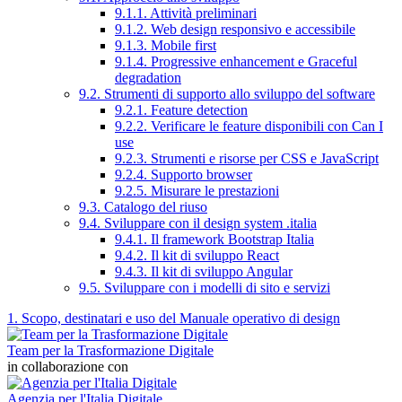
9.1.1. Attività preliminari
9.1.2. Web design responsivo e accessibile
9.1.3. Mobile first
9.1.4. Progressive enhancement e Graceful
degradation
9.2. Strumenti di supporto allo sviluppo del software
9.2.1. Feature detection
9.2.2. Verificare le feature disponibili con Can I
use
9.2.3. Strumenti e risorse per CSS e JavaScript
9.2.4. Supporto browser
9.2.5. Misurare le prestazioni
9.3. Catalogo del riuso
9.4. Sviluppare con il design system .italia
9.4.1. Il framework Bootstrap Italia
9.4.2. Il kit di sviluppo React
9.4.3. Il kit di sviluppo Angular
9.5. Sviluppare con i modelli di sito e servizi
1. Scopo, destinatari e uso del Manuale operativo di design
Team per la Trasformazione Digitale
in collaborazione con
Agenzia per l'Italia Digitale