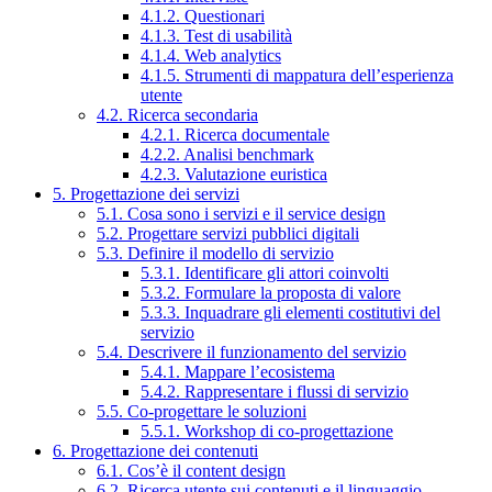
4.1.2. Questionari
4.1.3. Test di usabilità
4.1.4. Web analytics
4.1.5. Strumenti di mappatura dell’esperienza
utente
4.2. Ricerca secondaria
4.2.1. Ricerca documentale
4.2.2. Analisi benchmark
4.2.3. Valutazione euristica
5. Progettazione dei servizi
5.1. Cosa sono i servizi e il service design
5.2. Progettare servizi pubblici digitali
5.3. Definire il modello di servizio
5.3.1. Identificare gli attori coinvolti
5.3.2. Formulare la proposta di valore
5.3.3. Inquadrare gli elementi costitutivi del
servizio
5.4. Descrivere il funzionamento del servizio
5.4.1. Mappare l’ecosistema
5.4.2. Rappresentare i flussi di servizio
5.5. Co-progettare le soluzioni
5.5.1. Workshop di co-progettazione
6. Progettazione dei contenuti
6.1. Cos’è il content design
6.2. Ricerca utente sui contenuti e il linguaggio