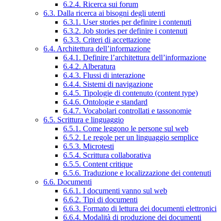
6.2.4. Ricerca sui forum
6.3. Dalla ricerca ai bisogni degli utenti
6.3.1. User stories per definire i contenuti
6.3.2. Job stories per definire i contenuti
6.3.3. Criteri di accettazione
6.4. Architettura dell’informazione
6.4.1. Definire l’architettura dell’informazione
6.4.2. Alberatura
6.4.3. Flussi di interazione
6.4.4. Sistemi di navigazione
6.4.5. Tipologie di contenuto (content type)
6.4.6. Ontologie e standard
6.4.7. Vocabolari controllati e tassonomie
6.5. Scrittura e linguaggio
6.5.1. Come leggono le persone sul web
6.5.2. Le regole per un linguaggio semplice
6.5.3. Microtesti
6.5.4. Scrittura collaborativa
6.5.5. Content critique
6.5.6. Traduzione e localizzazione dei contenuti
6.6. Documenti
6.6.1. I documenti vanno sul web
6.6.2. Tipi di documenti
6.6.3. Formato di lettura dei documenti elettronici
6.6.4. Modalità di produzione dei documenti