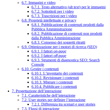
6.7. Immagini e video
6.7.1. Testo alternativo (alt text) per le immagini
6.7.2. Sottotitoli per i video
6.7.3. Trascrizioni per i video
6.8. Proprietà intellettuale e privacy
6.8.1. Pubblicazione di contenuti prodotti dalla
Pubblica Amministrazione
6.8.2. Pubblicazione di contenuti non prodotti
dalla Pubblica Amministrazione
6.8.3. Consenso dei soggetti ritratti
6.9. Ottimizzazione per i motori di ricerca (SEO)
6.9.1. I fattori
on-page
6.9.2. I fattori
off-page
6.9.3. Strumenti di diagnostica SEO: Search
Console
6.10. Gestire i contenuti
6.10.1. L’inventario dei contenuti
6.10.2. Revisionare i contenuti
6.10.3. Migrare i contenuti
6.10.4. Pubblicare i contenuti
7. Progettazione dell’interazione
7.1. Caratteristiche dell’interazione
7.2. User stories per definire l’interazione
7.2.1. Differenza tra scenari e user stories
7.3. Flussi di interazione