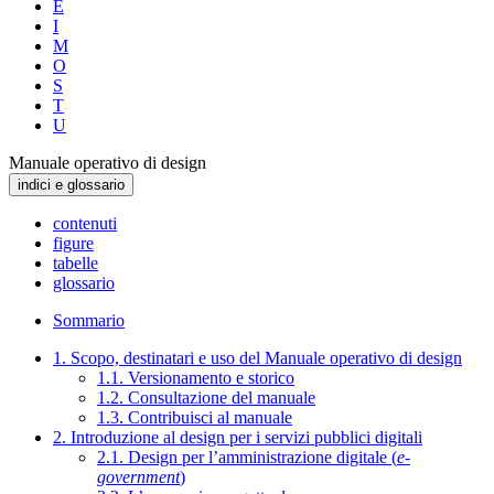
E
I
M
O
S
T
U
Manuale operativo di design
indici e glossario
contenuti
figure
tabelle
glossario
Sommario
1. Scopo, destinatari e uso del Manuale operativo di design
1.1. Versionamento e storico
1.2. Consultazione del manuale
1.3. Contribuisci al manuale
2. Introduzione al design per i servizi pubblici digitali
2.1. Design per l’amministrazione digitale (
e-
government
)