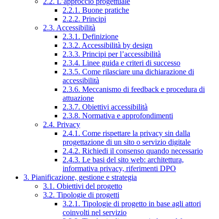
2.2. L’approccio progettuale
2.2.1. Buone pratiche
2.2.2. Principi
2.3. Accessibilità
2.3.1. Definizione
2.3.2. Accessibilità by design
2.3.3. Principi per l’accessibilità
2.3.4. Linee guida e criteri di successo
2.3.5. Come rilasciare una dichiarazione di
accessibilità
2.3.6. Meccanismo di feedback e procedura di
attuazione
2.3.7. Obiettivi accessibilità
2.3.8. Normativa e approfondimenti
2.4. Privacy
2.4.1. Come rispettare la privacy sin dalla
progettazione di un sito o servizio digitale
2.4.2. Richiedi il consenso quando necessario
2.4.3. Le basi del sito web: architettura,
informativa privacy, riferimenti DPO
3. Pianificazione, gestione e strategia
3.1. Obiettivi del progetto
3.2. Tipologie di progetti
3.2.1. Tipologie di progetto in base agli attori
coinvolti nel servizio