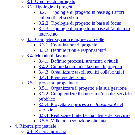
3.1. Obiettivi del progetto
3.2. Tipologie di progetti
3.2.1. Tipologie di progetto in base agli attori
coinvolti nel servizio
3.2.2. Tipologie di progetto in base al focus
3.2.3. Tipologie di progetto in base all’ambito di
intervento
3.3. Competenze, ruoli e figure coinvolte
3.3.1. Coordinatore di progetto
3.3.2. Definire ruoli e responsabilità
3.4. Metodo di lavoro
3.4.1. Definire processi, strumenti e rituali
3.4.2. Curare la documentazione di progetto
3.4.3. Organizzare tavoli tecnici collaborativi
3.4.4. Prendere decisioni
3.5. Il processo progettuale
3.5.1. Organizzare il progetto e la sua gestione
3.5.2. Comprendere il contesto d’uso del servizio
pubblico
3.5.3. Progettare i processi e i
touchpoint
del
servizio
3.5.4. Realizzare l’interfaccia utente del servizio
3.5.5. Validare la soluzione ottenuta
4. Ricerca progettuale
4.1. Ricerca primaria