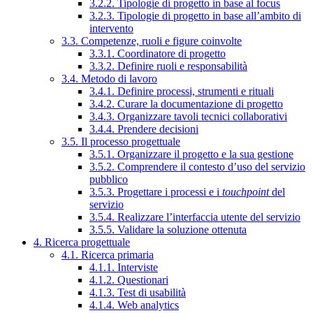
3.2.2. Tipologie di progetto in base al focus
3.2.3. Tipologie di progetto in base all’ambito di
intervento
3.3. Competenze, ruoli e figure coinvolte
3.3.1. Coordinatore di progetto
3.3.2. Definire ruoli e responsabilità
3.4. Metodo di lavoro
3.4.1. Definire processi, strumenti e rituali
3.4.2. Curare la documentazione di progetto
3.4.3. Organizzare tavoli tecnici collaborativi
3.4.4. Prendere decisioni
3.5. Il processo progettuale
3.5.1. Organizzare il progetto e la sua gestione
3.5.2. Comprendere il contesto d’uso del servizio
pubblico
3.5.3. Progettare i processi e i
touchpoint
del
servizio
3.5.4. Realizzare l’interfaccia utente del servizio
3.5.5. Validare la soluzione ottenuta
4. Ricerca progettuale
4.1. Ricerca primaria
4.1.1. Interviste
4.1.2. Questionari
4.1.3. Test di usabilità
4.1.4. Web analytics