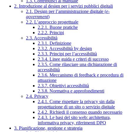
1.3. Contribuisci al manuale
2. Introduzione al design per i servizi pubblici digitali
2.1. Design per l’amministrazione digitale (
e-
government
)
2.2. L’approccio progettuale
2.2.1. Buone pratiche
2.2.2. Principi
2.3. Accessibilità
2.3.1. Definizione
2.3.2. Accessibilità by design
2.3.3. Principi per l’accessibilità
2.3.4. Linee guida e criteri di successo
2.3.5. Come rilasciare una dichiarazione di
accessibilità
2.3.6. Meccanismo di feedback e procedura di
attuazione
2.3.7. Obiettivi accessibilità
2.3.8. Normativa e approfondimenti
2.4. Privacy
2.4.1. Come rispettare la privacy sin dalla
progettazione di un sito o servizio digitale
2.4.2. Richiedi il consenso quando necessario
2.4.3. Le basi del sito web: architettura,
informativa privacy, riferimenti DPO
3. Pianificazione, gestione e strategia