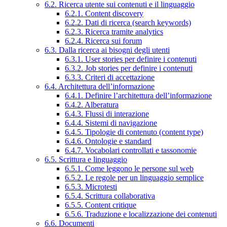
6.2. Ricerca utente sui contenuti e il linguaggio
6.2.1. Content discovery
6.2.2. Dati di ricerca (search keywords)
6.2.3. Ricerca tramite analytics
6.2.4. Ricerca sui forum
6.3. Dalla ricerca ai bisogni degli utenti
6.3.1. User stories per definire i contenuti
6.3.2. Job stories per definire i contenuti
6.3.3. Criteri di accettazione
6.4. Architettura dell’informazione
6.4.1. Definire l’architettura dell’informazione
6.4.2. Alberatura
6.4.3. Flussi di interazione
6.4.4. Sistemi di navigazione
6.4.5. Tipologie di contenuto (content type)
6.4.6. Ontologie e standard
6.4.7. Vocabolari controllati e tassonomie
6.5. Scrittura e linguaggio
6.5.1. Come leggono le persone sul web
6.5.2. Le regole per un linguaggio semplice
6.5.3. Microtesti
6.5.4. Scrittura collaborativa
6.5.5. Content critique
6.5.6. Traduzione e localizzazione dei contenuti
6.6. Documenti