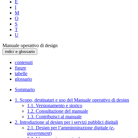
E
I
M
O
S
T
U
Manuale operativo di design
indici e glossario
contenuti
figure
tabelle
glossario
Sommario
1. Scopo, destinatari e uso del Manuale operativo di design
1.1. Versionamento e storico
1.2. Consultazione del manuale
1.3. Contribuisci al manuale
2. Introduzione al design per i servizi pubblici digitali
2.1. Design per l’amministrazione digitale (
e-
government
)