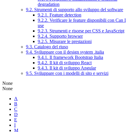
degradation
9.2. Strumenti di supporto allo sviluppo del software
9.2.1. Feature detection
9.2.2. Verificare le feature disponibili con Can I
use
9.2.3. Strumenti e risorse per CSS e JavaScript
9.2.4. Supporto browser
9.2.5. Misurare le prestazioni
9.3. Catalogo del riuso
9.4. Sviluppare con il design system .italia
9.4.1. Il framework Bootstrap Italia
9.4.2. Il kit di sviluppo React
9.4.3. Il kit di sviluppo Angular
9.5. Sviluppare con i modelli di sito e servizi
None
None
A
B
C
D
E
I
M