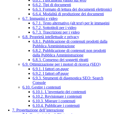
6.6.1. I documenti vanno sul web
6.6.2. Tipi di documenti
6.6.3. Formato di lettura dei documenti elettronici
6.6.4. Modalità di produzione dei documenti
6.7. Immagini e video
6.7.1. Testo alternativo (alt text) per le immagini
6.7.2. Sottotitoli per i video
6.7.3. Trascrizioni per i video
6.8. Proprietà intellettuale e privacy
6.8.1. Pubblicazione di contenuti prodotti dalla
Pubblica Amministrazione
6.8.2. Pubblicazione di contenuti non prodotti
dalla Pubblica Amministrazione
6.8.3. Consenso dei soggetti ritratti
6.9. Ottimizzazione per i motori di ricerca (SEO)
6.9.1. I fattori
on-page
6.9.2. I fattori
off-page
6.9.3. Strumenti di diagnostica SEO: Search
Console
6.10. Gestire i contenuti
6.10.1. L’inventario dei contenuti
6.10.2. Revisionare i contenuti
6.10.3. Migrare i contenuti
6.10.4. Pubblicare i contenuti
7. Progettazione dell’interazione