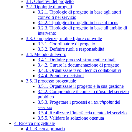
3.1. Obiettivi del progetto
3.2. Tipologie di progetti
3.2.1. Tipologie di progetto in base agli attori
coinvolti nel servizio
3.2.2. Tipologie di progetto in base al focus
3.2.3. Tipologie di progetto in base all’ambito di
intervento
3.3. Competenze, ruoli e figure coinvolte
3.3.1. Coordinatore di progetto
3.3.2. Definire ruoli e responsabilità
3.4. Metodo di lavoro
3.4.1. Definire processi, strumenti e rituali
3.4.2. Curare la documentazione di progetto
3.4.3. Organizzare tavoli tecnici collaborativi
3.4.4. Prendere decisioni
3.5. Il processo progettuale
3.5.1. Organizzare il progetto e la sua gestione
3.5.2. Comprendere il contesto d’uso del servizio
pubblico
3.5.3. Progettare i processi e i
touchpoint
del
servizio
3.5.4. Realizzare l’interfaccia utente del servizio
3.5.5. Validare la soluzione ottenuta
4. Ricerca progettuale
4.1. Ricerca primaria