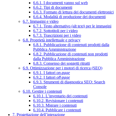
6.6.1. I documenti vanno sul web
6.6.2. Tipi di documenti
6.6.3. Formato di lettura dei documenti elettronici
6.6.4. Modalità di produzione dei documenti
6.7. Immagini e video
6.7.1. Testo alternativo (alt text) per le immagini
6.7.2. Sottotitoli per i video
6.7.3. Trascrizioni per i video
6.8. Proprietà intellettuale e privacy
6.8.1. Pubblicazione di contenuti prodotti dalla
Pubblica Amministrazione
6.8.2. Pubblicazione di contenuti non prodotti
dalla Pubblica Amministrazione
6.8.3. Consenso dei soggetti ritratti
6.9. Ottimizzazione per i motori di ricerca (SEO)
6.9.1. I fattori
on-page
6.9.2. I fattori
off-page
6.9.3. Strumenti di diagnostica SEO: Search
Console
6.10. Gestire i contenuti
6.10.1. L’inventario dei contenuti
6.10.2. Revisionare i contenuti
6.10.3. Migrare i contenuti
6.10.4. Pubblicare i contenuti
7. Progettazione dell’interazione