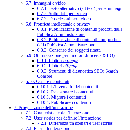
6.7. Immagini e video
6.7.1. Testo alternativo (alt text) per le immagini
6.7.2. Sottotitoli per i video
6.7.3. Trascrizioni per i video
6.8. Proprietà intellettuale e privacy
6.8.1. Pubblicazione di contenuti prodotti dalla
Pubblica Amministrazione
6.8.2. Pubblicazione di contenuti non prodotti
dalla Pubblica Amministrazione
6.8.3. Consenso dei soggetti ritratti
6.9. Ottimizzazione per i motori di ricerca (SEO)
6.9.1. I fattori
on-page
6.9.2. I fattori
off-page
6.9.3. Strumenti di diagnostica SEO: Search
Console
6.10. Gestire i contenuti
6.10.1. L’inventario dei contenuti
6.10.2. Revisionare i contenuti
6.10.3. Migrare i contenuti
6.10.4. Pubblicare i contenuti
7. Progettazione dell’interazione
7.1. Caratteristiche dell’interazione
7.2. User stories per definire l’interazione
7.2.1. Differenza tra scenari e user stories
7.3. Flussi di interazione