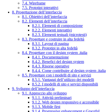
7.4. Wireframe
7.5. Prototipi interattivi
8. Progettazione dell’interfaccia
8.1. Obiettivi dell’interfaccia
8.2. Elementi dell’interfaccia
8.2.1. Elementi di composizione
8.2.2. Elementi interattivi
8.2.3. Elementi testuali (microtesti)
8.3. Progettare e costruire in alta fedeltà
8.3.1. Layout di pagina
8.3.2. Prototipi in alta fedeltà
8.4. Progettare con il design system .italia
8.4.1. Documentazione
8.4.2. Benefici del design system
8.4.3. Risorse operative
8.4.4. Come contribuire al design system .italia
8.5. Progettare con i modelli di sito e servizi
8.5.1. Vantaggi dell’utilizzo dei modelli
8.5.2. I modelli di sito e servizi disponibili
9. Sviluppo dell’interfaccia
9.1. Approccio allo sviluppo
9.1.1. Attività preliminari
9.1.2. Web design responsivo e accessibile
9.1.3. Mobile first
9.1.4. Progressive enhancement e Graceful