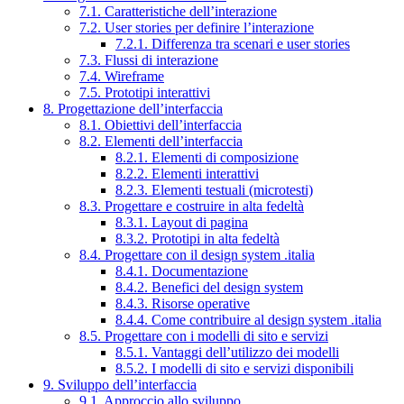
7.1. Caratteristiche dell’interazione
7.2. User stories per definire l’interazione
7.2.1. Differenza tra scenari e user stories
7.3. Flussi di interazione
7.4. Wireframe
7.5. Prototipi interattivi
8. Progettazione dell’interfaccia
8.1. Obiettivi dell’interfaccia
8.2. Elementi dell’interfaccia
8.2.1. Elementi di composizione
8.2.2. Elementi interattivi
8.2.3. Elementi testuali (microtesti)
8.3. Progettare e costruire in alta fedeltà
8.3.1. Layout di pagina
8.3.2. Prototipi in alta fedeltà
8.4. Progettare con il design system .italia
8.4.1. Documentazione
8.4.2. Benefici del design system
8.4.3. Risorse operative
8.4.4. Come contribuire al design system .italia
8.5. Progettare con i modelli di sito e servizi
8.5.1. Vantaggi dell’utilizzo dei modelli
8.5.2. I modelli di sito e servizi disponibili
9. Sviluppo dell’interfaccia
9.1. Approccio allo sviluppo