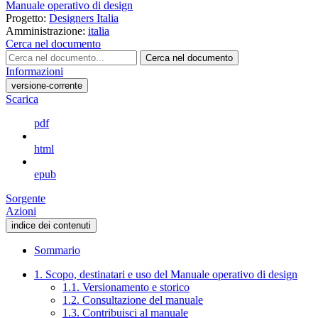
Manuale operativo di design
Progetto:
Designers Italia
Amministrazione:
italia
Cerca nel documento
Cerca nel documento
Informazioni
versione-corrente
Scarica
pdf
html
epub
Sorgente
Azioni
indice dei contenuti
Sommario
1. Scopo, destinatari e uso del Manuale operativo di design
1.1. Versionamento e storico
1.2. Consultazione del manuale
1.3. Contribuisci al manuale