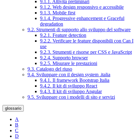
9.1.1. Attività preliminari
9.1.2. Web design responsivo e accessibile
9.1.3. Mobile first
9.1.4. Progressive enhancement e Graceful
degradation
9.2. Strumenti di supporto allo sviluppo del software
9.2.1. Feature detection
9.2.2. Verificare le feature disponibili con Can I
use
9.2.3. Strumenti e risorse per CSS e JavaScript
9.2.4. Supporto browser
9.2.5. Misurare le prestazioni
9.3. Catalogo del riuso
9.4. Sviluppare con il design system .italia
9.4.1. Il framework Bootstrap Italia
9.4.2. Il kit di sviluppo React
9.4.3. Il kit di sviluppo Angular
9.5. Sviluppare con i modelli di sito e servizi
glossario
A
B
C
D