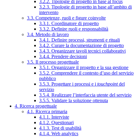
3.2.2. Tipologie di progetto in base al focus
3.2.3. Tipologie di progetto in base all’ambito di
intervento
3.3. Competenze, ruoli e figure coinvolte
3.3.1. Coordinatore di progetto
3.3.2. Definire ruoli e responsabilità
3.4. Metodo di lavoro
3.4.1. Definire processi, strumenti e rituali
3.4.2. Curare la documentazione di progetto
3.4.3. Organizzare tavoli tecnici collaborativi
3.4.4. Prendere decisioni
3.5. Il processo progettuale
3.5.1. Organizzare il progetto e la sua gestione
3.5.2. Comprendere il contesto d’uso del servizio
pubblico
3.5.3. Progettare i processi e i
touchpoint
del
servizio
3.5.4. Realizzare l’interfaccia utente del servizio
3.5.5. Validare la soluzione ottenuta
4. Ricerca progettuale
4.1. Ricerca primaria
4.1.1. Interviste
4.1.2. Questionari
4.1.3. Test di usabilità
4.1.4. Web analytics