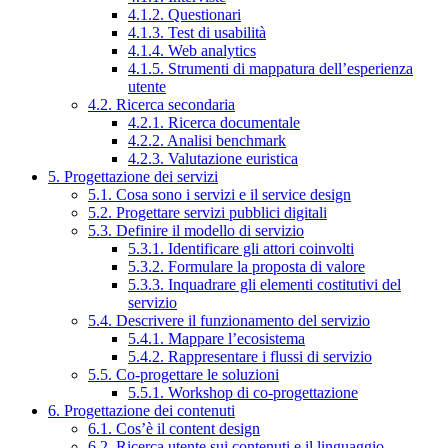
4.1.2. Questionari
4.1.3. Test di usabilità
4.1.4. Web analytics
4.1.5. Strumenti di mappatura dell’esperienza
utente
4.2. Ricerca secondaria
4.2.1. Ricerca documentale
4.2.2. Analisi benchmark
4.2.3. Valutazione euristica
5. Progettazione dei servizi
5.1. Cosa sono i servizi e il service design
5.2. Progettare servizi pubblici digitali
5.3. Definire il modello di servizio
5.3.1. Identificare gli attori coinvolti
5.3.2. Formulare la proposta di valore
5.3.3. Inquadrare gli elementi costitutivi del
servizio
5.4. Descrivere il funzionamento del servizio
5.4.1. Mappare l’ecosistema
5.4.2. Rappresentare i flussi di servizio
5.5. Co-progettare le soluzioni
5.5.1. Workshop di co-progettazione
6. Progettazione dei contenuti
6.1. Cos’è il content design
6.2. Ricerca utente sui contenuti e il linguaggio