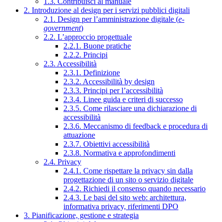
1.3. Contribuisci al manuale
2. Introduzione al design per i servizi pubblici digitali
2.1. Design per l’amministrazione digitale (
e-
government
)
2.2. L’approccio progettuale
2.2.1. Buone pratiche
2.2.2. Principi
2.3. Accessibilità
2.3.1. Definizione
2.3.2. Accessibilità by design
2.3.3. Principi per l’accessibilità
2.3.4. Linee guida e criteri di successo
2.3.5. Come rilasciare una dichiarazione di
accessibilità
2.3.6. Meccanismo di feedback e procedura di
attuazione
2.3.7. Obiettivi accessibilità
2.3.8. Normativa e approfondimenti
2.4. Privacy
2.4.1. Come rispettare la privacy sin dalla
progettazione di un sito o servizio digitale
2.4.2. Richiedi il consenso quando necessario
2.4.3. Le basi del sito web: architettura,
informativa privacy, riferimenti DPO
3. Pianificazione, gestione e strategia