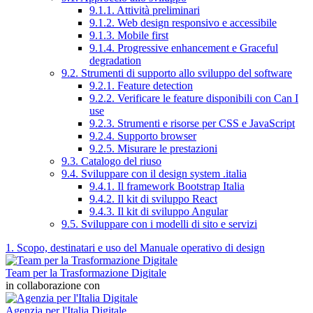
9.1.1. Attività preliminari
9.1.2. Web design responsivo e accessibile
9.1.3. Mobile first
9.1.4. Progressive enhancement e Graceful
degradation
9.2. Strumenti di supporto allo sviluppo del software
9.2.1. Feature detection
9.2.2. Verificare le feature disponibili con Can I
use
9.2.3. Strumenti e risorse per CSS e JavaScript
9.2.4. Supporto browser
9.2.5. Misurare le prestazioni
9.3. Catalogo del riuso
9.4. Sviluppare con il design system .italia
9.4.1. Il framework Bootstrap Italia
9.4.2. Il kit di sviluppo React
9.4.3. Il kit di sviluppo Angular
9.5. Sviluppare con i modelli di sito e servizi
1. Scopo, destinatari e uso del Manuale operativo di design
Team per la Trasformazione Digitale
in collaborazione con
Agenzia per l'Italia Digitale