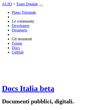
AGID
+
Team Digitale
Piano Triennale
Le community
Developers
Designers
Gli strumenti
Forum
Docs
GitHub
Docs Italia
beta
Documenti pubblici, digitali.