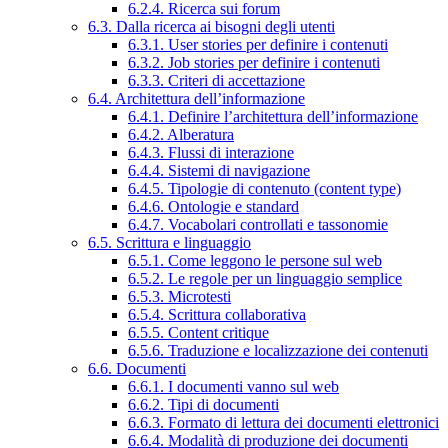
6.2.4. Ricerca sui forum
6.3. Dalla ricerca ai bisogni degli utenti
6.3.1. User stories per definire i contenuti
6.3.2. Job stories per definire i contenuti
6.3.3. Criteri di accettazione
6.4. Architettura dell’informazione
6.4.1. Definire l’architettura dell’informazione
6.4.2. Alberatura
6.4.3. Flussi di interazione
6.4.4. Sistemi di navigazione
6.4.5. Tipologie di contenuto (content type)
6.4.6. Ontologie e standard
6.4.7. Vocabolari controllati e tassonomie
6.5. Scrittura e linguaggio
6.5.1. Come leggono le persone sul web
6.5.2. Le regole per un linguaggio semplice
6.5.3. Microtesti
6.5.4. Scrittura collaborativa
6.5.5. Content critique
6.5.6. Traduzione e localizzazione dei contenuti
6.6. Documenti
6.6.1. I documenti vanno sul web
6.6.2. Tipi di documenti
6.6.3. Formato di lettura dei documenti elettronici
6.6.4. Modalità di produzione dei documenti