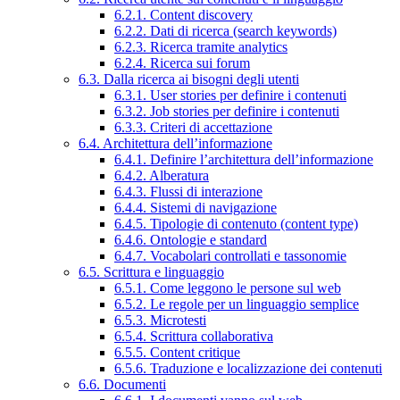
6.2.1. Content discovery
6.2.2. Dati di ricerca (search keywords)
6.2.3. Ricerca tramite analytics
6.2.4. Ricerca sui forum
6.3. Dalla ricerca ai bisogni degli utenti
6.3.1. User stories per definire i contenuti
6.3.2. Job stories per definire i contenuti
6.3.3. Criteri di accettazione
6.4. Architettura dell’informazione
6.4.1. Definire l’architettura dell’informazione
6.4.2. Alberatura
6.4.3. Flussi di interazione
6.4.4. Sistemi di navigazione
6.4.5. Tipologie di contenuto (content type)
6.4.6. Ontologie e standard
6.4.7. Vocabolari controllati e tassonomie
6.5. Scrittura e linguaggio
6.5.1. Come leggono le persone sul web
6.5.2. Le regole per un linguaggio semplice
6.5.3. Microtesti
6.5.4. Scrittura collaborativa
6.5.5. Content critique
6.5.6. Traduzione e localizzazione dei contenuti
6.6. Documenti