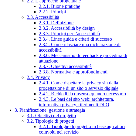
2.2. L’approccio progettuale
2.2.1. Buone pratiche
2.2.2. Principi
2.3. Accessibilità
2.3.1. Definizione
2.3.2. Accessibilità by design
2.3.3. Principi per l’accessibilità
2.3.4. Linee guida e criteri di successo
2.3.5. Come rilasciare una dichiarazione di
accessibilità
2.3.6. Meccanismo di feedback e procedura di
attuazione
2.3.7. Obiettivi accessibilità
2.3.8. Normativa e approfondimenti
2.4. Privacy
2.4.1. Come rispettare la privacy sin dalla
progettazione di un sito o servizio digitale
2.4.2. Richiedi il consenso quando necessario
2.4.3. Le basi del sito web: architettura,
informativa privacy, riferimenti DPO
3. Pianificazione, gestione e strategia
3.1. Obiettivi del progetto
3.2. Tipologie di progetti
3.2.1. Tipologie di progetto in base agli attori
coinvolti nel servizio