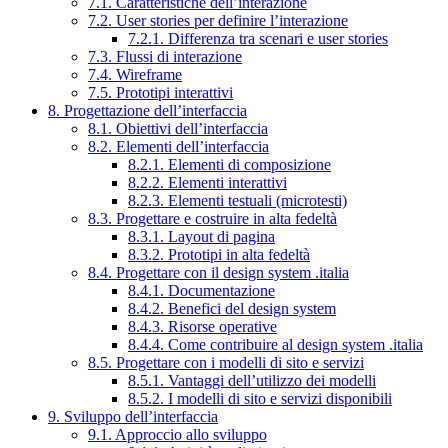
7.1. Caratteristiche dell’interazione
7.2. User stories per definire l’interazione
7.2.1. Differenza tra scenari e user stories
7.3. Flussi di interazione
7.4. Wireframe
7.5. Prototipi interattivi
8. Progettazione dell’interfaccia
8.1. Obiettivi dell’interfaccia
8.2. Elementi dell’interfaccia
8.2.1. Elementi di composizione
8.2.2. Elementi interattivi
8.2.3. Elementi testuali (microtesti)
8.3. Progettare e costruire in alta fedeltà
8.3.1. Layout di pagina
8.3.2. Prototipi in alta fedeltà
8.4. Progettare con il design system .italia
8.4.1. Documentazione
8.4.2. Benefici del design system
8.4.3. Risorse operative
8.4.4. Come contribuire al design system .italia
8.5. Progettare con i modelli di sito e servizi
8.5.1. Vantaggi dell’utilizzo dei modelli
8.5.2. I modelli di sito e servizi disponibili
9. Sviluppo dell’interfaccia
9.1. Approccio allo sviluppo