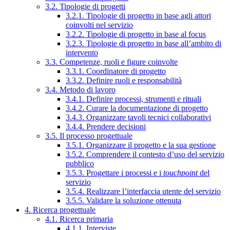
3.2. Tipologie di progetti
3.2.1. Tipologie di progetto in base agli attori
coinvolti nel servizio
3.2.2. Tipologie di progetto in base al focus
3.2.3. Tipologie di progetto in base all’ambito di
intervento
3.3. Competenze, ruoli e figure coinvolte
3.3.1. Coordinatore di progetto
3.3.2. Definire ruoli e responsabilità
3.4. Metodo di lavoro
3.4.1. Definire processi, strumenti e rituali
3.4.2. Curare la documentazione di progetto
3.4.3. Organizzare tavoli tecnici collaborativi
3.4.4. Prendere decisioni
3.5. Il processo progettuale
3.5.1. Organizzare il progetto e la sua gestione
3.5.2. Comprendere il contesto d’uso del servizio
pubblico
3.5.3. Progettare i processi e i
touchpoint
del
servizio
3.5.4. Realizzare l’interfaccia utente del servizio
3.5.5. Validare la soluzione ottenuta
4. Ricerca progettuale
4.1. Ricerca primaria
4.1.1. Interviste