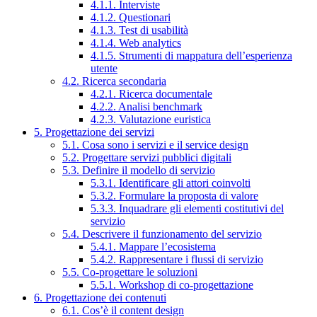
4.1.1. Interviste
4.1.2. Questionari
4.1.3. Test di usabilità
4.1.4. Web analytics
4.1.5. Strumenti di mappatura dell’esperienza
utente
4.2. Ricerca secondaria
4.2.1. Ricerca documentale
4.2.2. Analisi benchmark
4.2.3. Valutazione euristica
5. Progettazione dei servizi
5.1. Cosa sono i servizi e il service design
5.2. Progettare servizi pubblici digitali
5.3. Definire il modello di servizio
5.3.1. Identificare gli attori coinvolti
5.3.2. Formulare la proposta di valore
5.3.3. Inquadrare gli elementi costitutivi del
servizio
5.4. Descrivere il funzionamento del servizio
5.4.1. Mappare l’ecosistema
5.4.2. Rappresentare i flussi di servizio
5.5. Co-progettare le soluzioni
5.5.1. Workshop di co-progettazione
6. Progettazione dei contenuti
6.1. Cos’è il content design