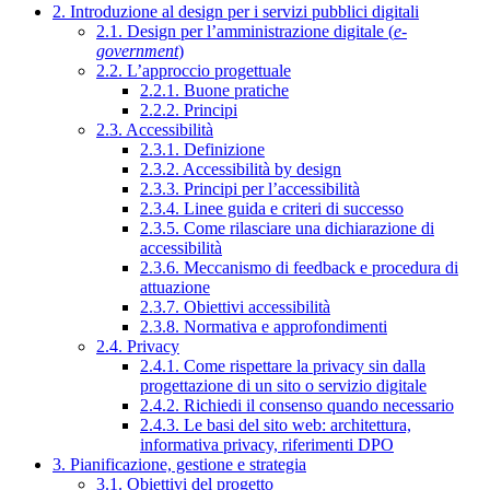
2. Introduzione al design per i servizi pubblici digitali
2.1. Design per l’amministrazione digitale (
e-
government
)
2.2. L’approccio progettuale
2.2.1. Buone pratiche
2.2.2. Principi
2.3. Accessibilità
2.3.1. Definizione
2.3.2. Accessibilità by design
2.3.3. Principi per l’accessibilità
2.3.4. Linee guida e criteri di successo
2.3.5. Come rilasciare una dichiarazione di
accessibilità
2.3.6. Meccanismo di feedback e procedura di
attuazione
2.3.7. Obiettivi accessibilità
2.3.8. Normativa e approfondimenti
2.4. Privacy
2.4.1. Come rispettare la privacy sin dalla
progettazione di un sito o servizio digitale
2.4.2. Richiedi il consenso quando necessario
2.4.3. Le basi del sito web: architettura,
informativa privacy, riferimenti DPO
3. Pianificazione, gestione e strategia
3.1. Obiettivi del progetto