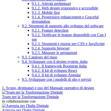
9.1.1. Attività preliminari
9.1.2. Web design responsivo e accessibile
9.1.3. Mobile first
9.1.4. Progressive enhancement e Graceful
degradation
9.2. Strumenti di supporto allo sviluppo del software
9.2.1. Feature detection
9.2.2. Verificare le feature disponibili con Can I
use
9.2.3. Strumenti e risorse per CSS e JavaScript
9.2.4. Supporto browser
9.2.5. Misurare le prestazioni
9.3. Catalogo del riuso
9.4. Sviluppare con il design system .italia
9.4.1. Il framework Bootstrap Italia
9.4.2. Il kit di sviluppo React
9.4.3. Il kit di sviluppo Angular
9.5. Sviluppare con i modelli di sito e servizi
1. Scopo, destinatari e uso del Manuale operativo di design
Team per la Trasformazione Digitale
in collaborazione con
Agenzia per l'Italia Digitale