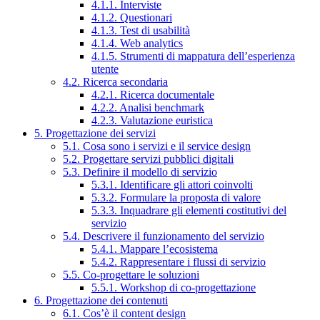
4.1.1. Interviste
4.1.2. Questionari
4.1.3. Test di usabilità
4.1.4. Web analytics
4.1.5. Strumenti di mappatura dell’esperienza
utente
4.2. Ricerca secondaria
4.2.1. Ricerca documentale
4.2.2. Analisi benchmark
4.2.3. Valutazione euristica
5. Progettazione dei servizi
5.1. Cosa sono i servizi e il service design
5.2. Progettare servizi pubblici digitali
5.3. Definire il modello di servizio
5.3.1. Identificare gli attori coinvolti
5.3.2. Formulare la proposta di valore
5.3.3. Inquadrare gli elementi costitutivi del
servizio
5.4. Descrivere il funzionamento del servizio
5.4.1. Mappare l’ecosistema
5.4.2. Rappresentare i flussi di servizio
5.5. Co-progettare le soluzioni
5.5.1. Workshop di co-progettazione
6. Progettazione dei contenuti
6.1. Cos’è il content design