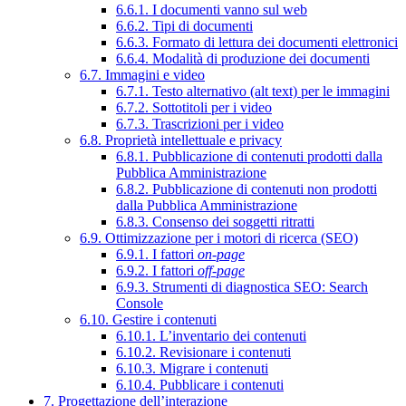
6.6.1. I documenti vanno sul web
6.6.2. Tipi di documenti
6.6.3. Formato di lettura dei documenti elettronici
6.6.4. Modalità di produzione dei documenti
6.7. Immagini e video
6.7.1. Testo alternativo (alt text) per le immagini
6.7.2. Sottotitoli per i video
6.7.3. Trascrizioni per i video
6.8. Proprietà intellettuale e privacy
6.8.1. Pubblicazione di contenuti prodotti dalla
Pubblica Amministrazione
6.8.2. Pubblicazione di contenuti non prodotti
dalla Pubblica Amministrazione
6.8.3. Consenso dei soggetti ritratti
6.9. Ottimizzazione per i motori di ricerca (SEO)
6.9.1. I fattori
on-page
6.9.2. I fattori
off-page
6.9.3. Strumenti di diagnostica SEO: Search
Console
6.10. Gestire i contenuti
6.10.1. L’inventario dei contenuti
6.10.2. Revisionare i contenuti
6.10.3. Migrare i contenuti
6.10.4. Pubblicare i contenuti
7. Progettazione dell’interazione