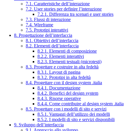
7.1. Caratteristiche dell’interazione
7.2. User stories per definire l’interazione
7.2.1. Differenza tra scenari e user stories
7.3. Flussi di interazione
7.4. Wireframe
7.5. Prototipi interattivi
8. Progettazione dell’interfaccia
8.1. Obiettivi dell’interfaccia
8.2. Elementi dell’interfaccia
8.2.1. Elementi di composizione
8.2.2. Elementi interattivi
8.2.3. Elementi testuali (microtesti)
8.3. Progettare e costruire in alta fedeltà
8.3.1. Layout di pagina
8.3.2. Prototipi in alta fedeltà
8.4. Progettare con il design system .italia
8.4.1. Documentazione
8.4.2. Benefici del design system
8.4.3. Risorse operative
8.4.4. Come contribuire al design system .italia
8.5. Progettare con i modelli di sito e servizi
8.5.1. Vantaggi dell’utilizzo dei modelli
8.5.2. I modelli di sito e servizi disponibili
9. Sviluppo dell’interfaccia
9.1. Approccio allo sviluppo