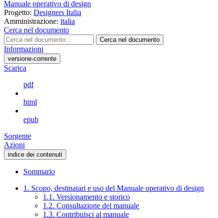
Manuale operativo di design
Progetto:
Designers Italia
Amministrazione:
italia
Cerca nel documento
Cerca nel documento
Informazioni
versione-corrente
Scarica
pdf
html
epub
Sorgente
Azioni
indice dei contenuti
Sommario
1. Scopo, destinatari e uso del Manuale operativo di design
1.1. Versionamento e storico
1.2. Consultazione del manuale
1.3. Contribuisci al manuale