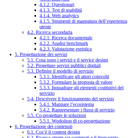
4.1.2. Questionari
4.1.3. Test di usabilità
4.1.4. Web analytics
4.1.5. Strumenti di mappatura dell’esperienza
utente
4.2. Ricerca secondaria
4.2.1. Ricerca documentale
4.2.2. Analisi benchmark
4.2.3. Valutazione euristica
5. Progettazione dei servizi
5.1. Cosa sono i servizi e il service design
5.2. Progettare servizi pubblici digitali
5.3. Definire il modello di servizio
5.3.1. Identificare gli attori coinvolti
5.3.2. Formulare la proposta di valore
5.3.3. Inquadrare gli elementi costitutivi del
servizio
5.4. Descrivere il funzionamento del servizio
5.4.1. Mappare l’ecosistema
5.4.2. Rappresentare i flussi di servizio
5.5. Co-progettare le soluzioni
5.5.1. Workshop di co-progettazione
6. Progettazione dei contenuti
6.1. Cos’è il content design
6.2. Ricerca utente sui contenuti e il linguaggio