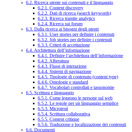
6.2. Ricerca utente sui contenuti e il linguaggio
6.2.1. Content discovery
6.2.2. Dati di ricerca (search keywords)
6.2.3. Ricerca tramite analytics
6.2.4. Ricerca sui forum
6.3. Dalla ricerca ai bisogni degli utenti
6.3.1. User stories per definire i contenuti
6.3.2. Job stories per definire i contenuti
6.3.3. Criteri di accettazione
6.4. Architettura dell’informazione
6.4.1. Definire l’architettura dell’informazione
6.4.2. Alberatura
6.4.3. Flussi di interazione
6.4.4. Sistemi di navigazione
6.4.5. Tipologie di contenuto (content type)
6.4.6. Ontologie e standard
6.4.7. Vocabolari controllati e tassonomie
6.5. Scrittura e linguaggio
6.5.1. Come leggono le persone sul web
6.5.2. Le regole per un linguaggio semplice
6.5.3. Microtesti
6.5.4. Scrittura collaborativa
6.5.5. Content critique
6.5.6. Traduzione e localizzazione dei contenuti
6.6. Documenti