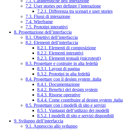
7.1. Caratteristiche dell’interazione
7.2. User stories per definire l’interazione
7.2.1. Differenza tra scenari e user stories
7.3. Flussi di interazione
7.4. Wireframe
7.5. Prototipi interattivi
8. Progettazione dell’interfaccia
8.1. Obiettivi dell’interfaccia
8.2. Elementi dell’interfaccia
8.2.1. Elementi di composizione
8.2.2. Elementi interattivi
8.2.3. Elementi testuali (microtesti)
8.3. Progettare e costruire in alta fedeltà
8.3.1. Layout di pagina
8.3.2. Prototipi in alta fedeltà
8.4. Progettare con il design system .italia
8.4.1. Documentazione
8.4.2. Benefici del design system
8.4.3. Risorse operative
8.4.4. Come contribuire al design system .italia
8.5. Progettare con i modelli di sito e servizi
8.5.1. Vantaggi dell’utilizzo dei modelli
8.5.2. I modelli di sito e servizi disponibili
9. Sviluppo dell’interfaccia
9.1. Approccio allo sviluppo