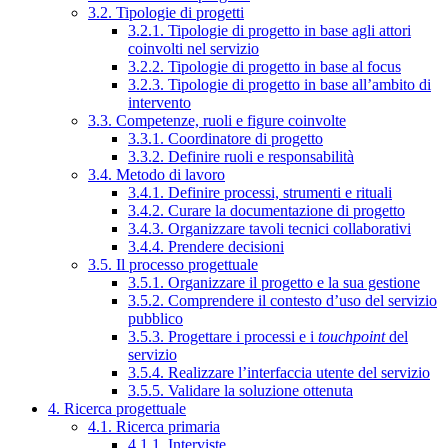
3.2. Tipologie di progetti
3.2.1. Tipologie di progetto in base agli attori
coinvolti nel servizio
3.2.2. Tipologie di progetto in base al focus
3.2.3. Tipologie di progetto in base all’ambito di
intervento
3.3. Competenze, ruoli e figure coinvolte
3.3.1. Coordinatore di progetto
3.3.2. Definire ruoli e responsabilità
3.4. Metodo di lavoro
3.4.1. Definire processi, strumenti e rituali
3.4.2. Curare la documentazione di progetto
3.4.3. Organizzare tavoli tecnici collaborativi
3.4.4. Prendere decisioni
3.5. Il processo progettuale
3.5.1. Organizzare il progetto e la sua gestione
3.5.2. Comprendere il contesto d’uso del servizio
pubblico
3.5.3. Progettare i processi e i
touchpoint
del
servizio
3.5.4. Realizzare l’interfaccia utente del servizio
3.5.5. Validare la soluzione ottenuta
4. Ricerca progettuale
4.1. Ricerca primaria
4.1.1. Interviste