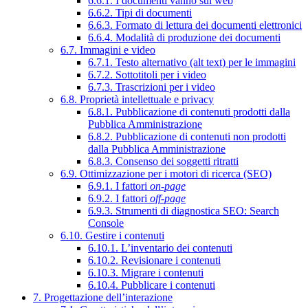
6.6.1. I documenti vanno sul web
6.6.2. Tipi di documenti
6.6.3. Formato di lettura dei documenti elettronici
6.6.4. Modalità di produzione dei documenti
6.7. Immagini e video
6.7.1. Testo alternativo (alt text) per le immagini
6.7.2. Sottotitoli per i video
6.7.3. Trascrizioni per i video
6.8. Proprietà intellettuale e privacy
6.8.1. Pubblicazione di contenuti prodotti dalla
Pubblica Amministrazione
6.8.2. Pubblicazione di contenuti non prodotti
dalla Pubblica Amministrazione
6.8.3. Consenso dei soggetti ritratti
6.9. Ottimizzazione per i motori di ricerca (SEO)
6.9.1. I fattori
on-page
6.9.2. I fattori
off-page
6.9.3. Strumenti di diagnostica SEO: Search
Console
6.10. Gestire i contenuti
6.10.1. L’inventario dei contenuti
6.10.2. Revisionare i contenuti
6.10.3. Migrare i contenuti
6.10.4. Pubblicare i contenuti
7. Progettazione dell’interazione