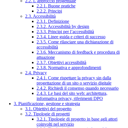
2.2. L’approccio progettuale
2.2.1. Buone pratiche
2.2.2. Principi
2.3. Accessibilità
2.3.1. Definizione
2.3.2. Accessibilità by design
2.3.3. Principi per l’accessibilità
2.3.4. Linee guida e criteri di successo
2.3.5. Come rilasciare una dichiarazione di
accessibilità
2.3.6. Meccanismo di feedback e procedura di
attuazione
2.3.7. Obiettivi accessibilità
2.3.8. Normativa e approfondimenti
2.4. Privacy
2.4.1. Come rispettare la privacy sin dalla
progettazione di un sito o servizio digitale
2.4.2. Richiedi il consenso quando necessario
2.4.3. Le basi del sito web: architettura,
informativa privacy, riferimenti DPO
3. Pianificazione, gestione e strategia
3.1. Obiettivi del progetto
3.2. Tipologie di progetti
3.2.1. Tipologie di progetto in base agli attori
coinvolti nel servizio