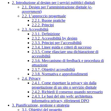
2. Introduzione al design per i servizi pubblici digitali
2.1. Design per l’amministrazione digitale (
e-
government
)
2.2. L’approccio progettuale
2.2.1. Buone pratiche
2.2.2. Principi
2.3. Accessibilità
2.3.1. Definizione
2.3.2. Accessibilità by design
2.3.3. Principi per l’accessibilità
2.3.4. Linee guida e criteri di successo
2.3.5. Come rilasciare una dichiarazione di
accessibilità
2.3.6. Meccanismo di feedback e procedura di
attuazione
2.3.7. Obiettivi accessibilità
2.3.8. Normativa e approfondimenti
2.4. Privacy
2.4.1. Come rispettare la privacy sin dalla
progettazione di un sito o servizio digitale
2.4.2. Richiedi il consenso quando necessario
2.4.3. Le basi del sito web: architettura,
informativa privacy, riferimenti DPO
3. Pianificazione, gestione e strategia
3.1. Obiettivi del progetto