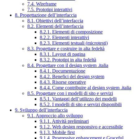
7.4. Wireframe
7.5. Prototipi interattivi
8. Progettazione dell’interfaccia
8.1. Obiettivi dell’interfaccia
8.2. Elementi dell’interfaccia
8.2.1. Elementi di composizione
8.2.2. Elementi interattivi
8.2.3. Elementi testuali (microtesti)
8.3. Progettare e costruire in alta fedeltà
8.3.1. Layout di pagina
8.3.2. Prototipi in alta fedeltà
8.4. Progettare con il design system .italia
8.4.1. Documentazione
8.4.2. Benefici del design system
8.4.3. Risorse operative
8.4.4. Come contribuire al design system .italia
8.5. Progettare con i modelli di sito e servizi
8.5.1. Vantaggi dell’utilizzo dei modelli
8.5.2. I modelli di sito e servizi disponibili
9. Sviluppo dell’interfaccia
9.1. Approccio allo sviluppo
9.1.1. Attività preliminari
9.1.2. Web design responsivo e accessibile
9.1.3. Mobile first
9.1.4. Progressive enhancement e Graceful