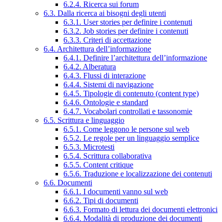
6.2.4. Ricerca sui forum
6.3. Dalla ricerca ai bisogni degli utenti
6.3.1. User stories per definire i contenuti
6.3.2. Job stories per definire i contenuti
6.3.3. Criteri di accettazione
6.4. Architettura dell’informazione
6.4.1. Definire l’architettura dell’informazione
6.4.2. Alberatura
6.4.3. Flussi di interazione
6.4.4. Sistemi di navigazione
6.4.5. Tipologie di contenuto (content type)
6.4.6. Ontologie e standard
6.4.7. Vocabolari controllati e tassonomie
6.5. Scrittura e linguaggio
6.5.1. Come leggono le persone sul web
6.5.2. Le regole per un linguaggio semplice
6.5.3. Microtesti
6.5.4. Scrittura collaborativa
6.5.5. Content critique
6.5.6. Traduzione e localizzazione dei contenuti
6.6. Documenti
6.6.1. I documenti vanno sul web
6.6.2. Tipi di documenti
6.6.3. Formato di lettura dei documenti elettronici
6.6.4. Modalità di produzione dei documenti