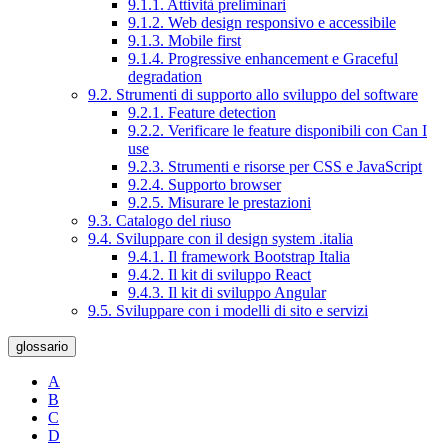
9.1.1. Attività preliminari
9.1.2. Web design responsivo e accessibile
9.1.3. Mobile first
9.1.4. Progressive enhancement e Graceful
degradation
9.2. Strumenti di supporto allo sviluppo del software
9.2.1. Feature detection
9.2.2. Verificare le feature disponibili con Can I
use
9.2.3. Strumenti e risorse per CSS e JavaScript
9.2.4. Supporto browser
9.2.5. Misurare le prestazioni
9.3. Catalogo del riuso
9.4. Sviluppare con il design system .italia
9.4.1. Il framework Bootstrap Italia
9.4.2. Il kit di sviluppo React
9.4.3. Il kit di sviluppo Angular
9.5. Sviluppare con i modelli di sito e servizi
glossario
A
B
C
D