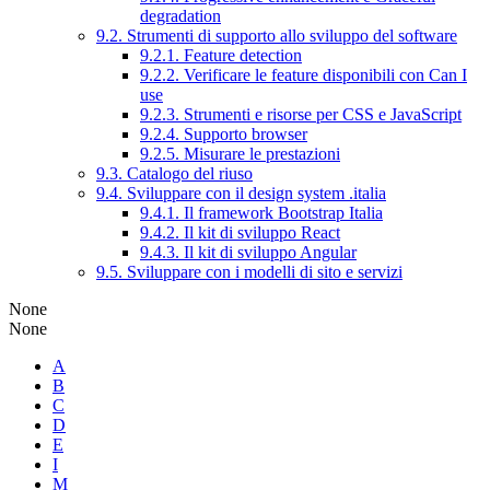
degradation
9.2. Strumenti di supporto allo sviluppo del software
9.2.1. Feature detection
9.2.2. Verificare le feature disponibili con Can I
use
9.2.3. Strumenti e risorse per CSS e JavaScript
9.2.4. Supporto browser
9.2.5. Misurare le prestazioni
9.3. Catalogo del riuso
9.4. Sviluppare con il design system .italia
9.4.1. Il framework Bootstrap Italia
9.4.2. Il kit di sviluppo React
9.4.3. Il kit di sviluppo Angular
9.5. Sviluppare con i modelli di sito e servizi
None
None
A
B
C
D
E
I
M