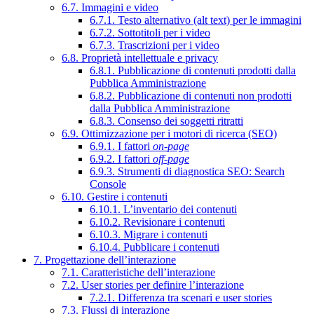
6.7. Immagini e video
6.7.1. Testo alternativo (alt text) per le immagini
6.7.2. Sottotitoli per i video
6.7.3. Trascrizioni per i video
6.8. Proprietà intellettuale e privacy
6.8.1. Pubblicazione di contenuti prodotti dalla
Pubblica Amministrazione
6.8.2. Pubblicazione di contenuti non prodotti
dalla Pubblica Amministrazione
6.8.3. Consenso dei soggetti ritratti
6.9. Ottimizzazione per i motori di ricerca (SEO)
6.9.1. I fattori
on-page
6.9.2. I fattori
off-page
6.9.3. Strumenti di diagnostica SEO: Search
Console
6.10. Gestire i contenuti
6.10.1. L’inventario dei contenuti
6.10.2. Revisionare i contenuti
6.10.3. Migrare i contenuti
6.10.4. Pubblicare i contenuti
7. Progettazione dell’interazione
7.1. Caratteristiche dell’interazione
7.2. User stories per definire l’interazione
7.2.1. Differenza tra scenari e user stories
7.3. Flussi di interazione