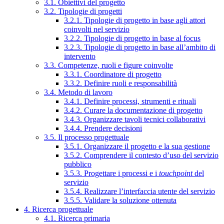
3.1. Obiettivi del progetto
3.2. Tipologie di progetti
3.2.1. Tipologie di progetto in base agli attori
coinvolti nel servizio
3.2.2. Tipologie di progetto in base al focus
3.2.3. Tipologie di progetto in base all’ambito di
intervento
3.3. Competenze, ruoli e figure coinvolte
3.3.1. Coordinatore di progetto
3.3.2. Definire ruoli e responsabilità
3.4. Metodo di lavoro
3.4.1. Definire processi, strumenti e rituali
3.4.2. Curare la documentazione di progetto
3.4.3. Organizzare tavoli tecnici collaborativi
3.4.4. Prendere decisioni
3.5. Il processo progettuale
3.5.1. Organizzare il progetto e la sua gestione
3.5.2. Comprendere il contesto d’uso del servizio
pubblico
3.5.3. Progettare i processi e i
touchpoint
del
servizio
3.5.4. Realizzare l’interfaccia utente del servizio
3.5.5. Validare la soluzione ottenuta
4. Ricerca progettuale
4.1. Ricerca primaria