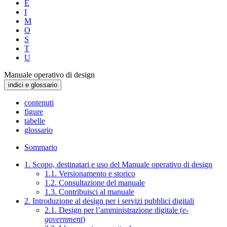
E
I
M
O
S
T
U
Manuale operativo di design
indici e glossario
contenuti
figure
tabelle
glossario
Sommario
1. Scopo, destinatari e uso del Manuale operativo di design
1.1. Versionamento e storico
1.2. Consultazione del manuale
1.3. Contribuisci al manuale
2. Introduzione al design per i servizi pubblici digitali
2.1. Design per l’amministrazione digitale (
e-
government
)