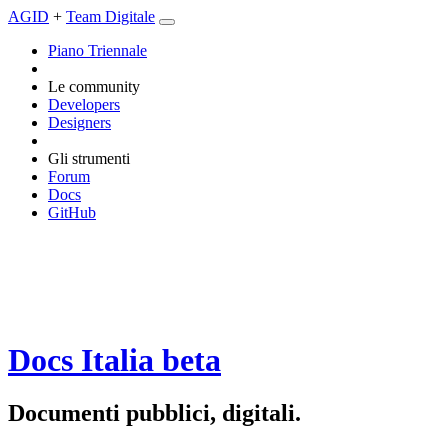
AGID
+
Team Digitale
Piano Triennale
Le community
Developers
Designers
Gli strumenti
Forum
Docs
GitHub
Docs Italia
beta
Documenti pubblici, digitali.