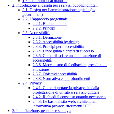
1.3. Contribuisci al manuale
2. Introduzione al design per i servizi pubblici digitali
2.1. Design per l’amministrazione digitale (
e-
government
)
2.2. L’approccio progettuale
2.2.1. Buone pratiche
2.2.2. Principi
2.3. Accessibilità
2.3.1. Definizione
2.3.2. Accessibilità by design
2.3.3. Principi per l’accessibilità
2.3.4. Linee guida e criteri di successo
2.3.5. Come rilasciare una dichiarazione di
accessibilità
2.3.6. Meccanismo di feedback e procedura di
attuazione
2.3.7. Obiettivi accessibilità
2.3.8. Normativa e approfondimenti
2.4. Privacy
2.4.1. Come rispettare la privacy sin dalla
progettazione di un sito o servizio digitale
2.4.2. Richiedi il consenso quando necessario
2.4.3. Le basi del sito web: architettura,
informativa privacy, riferimenti DPO
3. Pianificazione, gestione e strategia