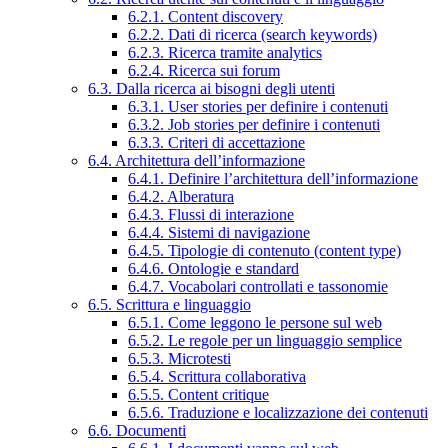
6.2.1. Content discovery
6.2.2. Dati di ricerca (search keywords)
6.2.3. Ricerca tramite analytics
6.2.4. Ricerca sui forum
6.3. Dalla ricerca ai bisogni degli utenti
6.3.1. User stories per definire i contenuti
6.3.2. Job stories per definire i contenuti
6.3.3. Criteri di accettazione
6.4. Architettura dell’informazione
6.4.1. Definire l’architettura dell’informazione
6.4.2. Alberatura
6.4.3. Flussi di interazione
6.4.4. Sistemi di navigazione
6.4.5. Tipologie di contenuto (content type)
6.4.6. Ontologie e standard
6.4.7. Vocabolari controllati e tassonomie
6.5. Scrittura e linguaggio
6.5.1. Come leggono le persone sul web
6.5.2. Le regole per un linguaggio semplice
6.5.3. Microtesti
6.5.4. Scrittura collaborativa
6.5.5. Content critique
6.5.6. Traduzione e localizzazione dei contenuti
6.6. Documenti