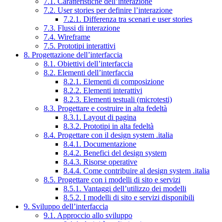
7.1. Caratteristiche dell’interazione
7.2. User stories per definire l’interazione
7.2.1. Differenza tra scenari e user stories
7.3. Flussi di interazione
7.4. Wireframe
7.5. Prototipi interattivi
8. Progettazione dell’interfaccia
8.1. Obiettivi dell’interfaccia
8.2. Elementi dell’interfaccia
8.2.1. Elementi di composizione
8.2.2. Elementi interattivi
8.2.3. Elementi testuali (microtesti)
8.3. Progettare e costruire in alta fedeltà
8.3.1. Layout di pagina
8.3.2. Prototipi in alta fedeltà
8.4. Progettare con il design system .italia
8.4.1. Documentazione
8.4.2. Benefici del design system
8.4.3. Risorse operative
8.4.4. Come contribuire al design system .italia
8.5. Progettare con i modelli di sito e servizi
8.5.1. Vantaggi dell’utilizzo dei modelli
8.5.2. I modelli di sito e servizi disponibili
9. Sviluppo dell’interfaccia
9.1. Approccio allo sviluppo