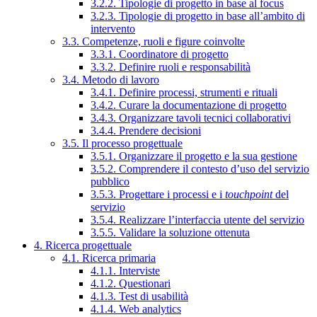
3.2.2. Tipologie di progetto in base al focus
3.2.3. Tipologie di progetto in base all’ambito di
intervento
3.3. Competenze, ruoli e figure coinvolte
3.3.1. Coordinatore di progetto
3.3.2. Definire ruoli e responsabilità
3.4. Metodo di lavoro
3.4.1. Definire processi, strumenti e rituali
3.4.2. Curare la documentazione di progetto
3.4.3. Organizzare tavoli tecnici collaborativi
3.4.4. Prendere decisioni
3.5. Il processo progettuale
3.5.1. Organizzare il progetto e la sua gestione
3.5.2. Comprendere il contesto d’uso del servizio
pubblico
3.5.3. Progettare i processi e i
touchpoint
del
servizio
3.5.4. Realizzare l’interfaccia utente del servizio
3.5.5. Validare la soluzione ottenuta
4. Ricerca progettuale
4.1. Ricerca primaria
4.1.1. Interviste
4.1.2. Questionari
4.1.3. Test di usabilità
4.1.4. Web analytics