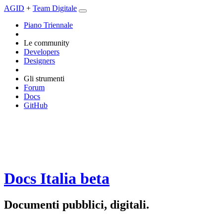
AGID
+
Team Digitale
Piano Triennale
Le community
Developers
Designers
Gli strumenti
Forum
Docs
GitHub
Docs Italia
beta
Documenti pubblici, digitali.