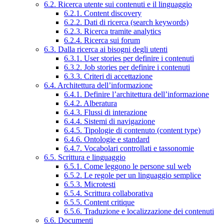
6.2. Ricerca utente sui contenuti e il linguaggio
6.2.1. Content discovery
6.2.2. Dati di ricerca (search keywords)
6.2.3. Ricerca tramite analytics
6.2.4. Ricerca sui forum
6.3. Dalla ricerca ai bisogni degli utenti
6.3.1. User stories per definire i contenuti
6.3.2. Job stories per definire i contenuti
6.3.3. Criteri di accettazione
6.4. Architettura dell’informazione
6.4.1. Definire l’architettura dell’informazione
6.4.2. Alberatura
6.4.3. Flussi di interazione
6.4.4. Sistemi di navigazione
6.4.5. Tipologie di contenuto (content type)
6.4.6. Ontologie e standard
6.4.7. Vocabolari controllati e tassonomie
6.5. Scrittura e linguaggio
6.5.1. Come leggono le persone sul web
6.5.2. Le regole per un linguaggio semplice
6.5.3. Microtesti
6.5.4. Scrittura collaborativa
6.5.5. Content critique
6.5.6. Traduzione e localizzazione dei contenuti
6.6. Documenti