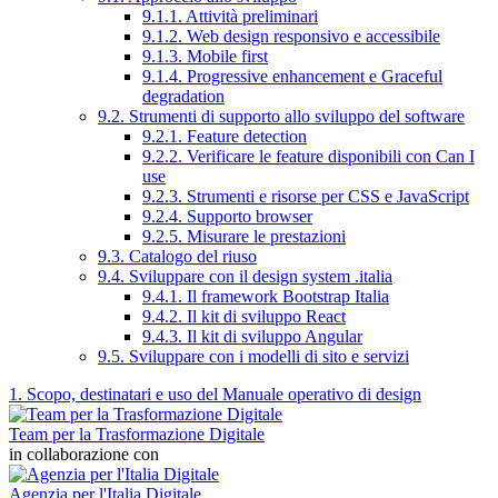
9.1.1. Attività preliminari
9.1.2. Web design responsivo e accessibile
9.1.3. Mobile first
9.1.4. Progressive enhancement e Graceful
degradation
9.2. Strumenti di supporto allo sviluppo del software
9.2.1. Feature detection
9.2.2. Verificare le feature disponibili con Can I
use
9.2.3. Strumenti e risorse per CSS e JavaScript
9.2.4. Supporto browser
9.2.5. Misurare le prestazioni
9.3. Catalogo del riuso
9.4. Sviluppare con il design system .italia
9.4.1. Il framework Bootstrap Italia
9.4.2. Il kit di sviluppo React
9.4.3. Il kit di sviluppo Angular
9.5. Sviluppare con i modelli di sito e servizi
1. Scopo, destinatari e uso del Manuale operativo di design
Team per la Trasformazione Digitale
in collaborazione con
Agenzia per l'Italia Digitale