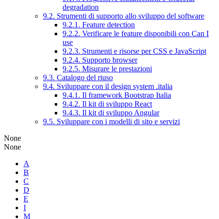
degradation
9.2. Strumenti di supporto allo sviluppo del software
9.2.1. Feature detection
9.2.2. Verificare le feature disponibili con Can I
use
9.2.3. Strumenti e risorse per CSS e JavaScript
9.2.4. Supporto browser
9.2.5. Misurare le prestazioni
9.3. Catalogo del riuso
9.4. Sviluppare con il design system .italia
9.4.1. Il framework Bootstrap Italia
9.4.2. Il kit di sviluppo React
9.4.3. Il kit di sviluppo Angular
9.5. Sviluppare con i modelli di sito e servizi
None
None
A
B
C
D
E
I
M