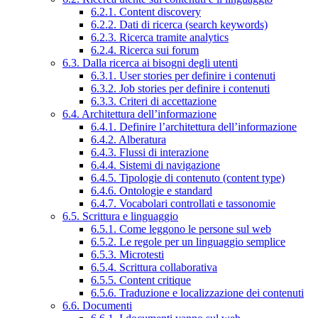
6.2.1. Content discovery
6.2.2. Dati di ricerca (search keywords)
6.2.3. Ricerca tramite analytics
6.2.4. Ricerca sui forum
6.3. Dalla ricerca ai bisogni degli utenti
6.3.1. User stories per definire i contenuti
6.3.2. Job stories per definire i contenuti
6.3.3. Criteri di accettazione
6.4. Architettura dell’informazione
6.4.1. Definire l’architettura dell’informazione
6.4.2. Alberatura
6.4.3. Flussi di interazione
6.4.4. Sistemi di navigazione
6.4.5. Tipologie di contenuto (content type)
6.4.6. Ontologie e standard
6.4.7. Vocabolari controllati e tassonomie
6.5. Scrittura e linguaggio
6.5.1. Come leggono le persone sul web
6.5.2. Le regole per un linguaggio semplice
6.5.3. Microtesti
6.5.4. Scrittura collaborativa
6.5.5. Content critique
6.5.6. Traduzione e localizzazione dei contenuti
6.6. Documenti