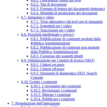
6.6.1. I documenti vanno sul web
6.6.2. Tipi di documenti
6.6.3. Formato di lettura dei documenti elettronici
6.6.4. Modalità di produzione dei documenti
6.7. Immagini e video
6.7.1. Testo alternativo (alt text) per le immagini
6.7.2. Sottotitoli per i video
6.7.3. Trascrizioni per i video
6.8. Proprietà intellettuale e privacy
6.8.1. Pubblicazione di contenuti prodotti dalla
Pubblica Amministrazione
6.8.2. Pubblicazione di contenuti non prodotti
dalla Pubblica Amministrazione
6.8.3. Consenso dei soggetti ritratti
6.9. Ottimizzazione per i motori di ricerca (SEO)
6.9.1. I fattori
on-page
6.9.2. I fattori
off-page
6.9.3. Strumenti di diagnostica SEO: Search
Console
6.10. Gestire i contenuti
6.10.1. L’inventario dei contenuti
6.10.2. Revisionare i contenuti
6.10.3. Migrare i contenuti
6.10.4. Pubblicare i contenuti
7. Progettazione dell’interazione