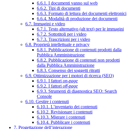
6.6.1. I documenti vanno sul web
6.6.2. Tipi di documenti
6.6.3. Formato di lettura dei documenti elettronici
6.6.4. Modalità di produzione dei documenti
6.7. Immagini e video
6.7.1. Testo alternativo (alt text) per le immagini
6.7.2. Sottotitoli per i video
6.7.3. Trascrizioni per i video
6.8. Proprietà intellettuale e privacy
6.8.1. Pubblicazione di contenuti prodotti dalla
Pubblica Amministrazione
6.8.2. Pubblicazione di contenuti non prodotti
dalla Pubblica Amministrazione
6.8.3. Consenso dei soggetti ritratti
6.9. Ottimizzazione per i motori di ricerca (SEO)
6.9.1. I fattori
on-page
6.9.2. I fattori
off-page
6.9.3. Strumenti di diagnostica SEO: Search
Console
6.10. Gestire i contenuti
6.10.1. L’inventario dei contenuti
6.10.2. Revisionare i contenuti
6.10.3. Migrare i contenuti
6.10.4. Pubblicare i contenuti
7. Progettazione dell’interazione