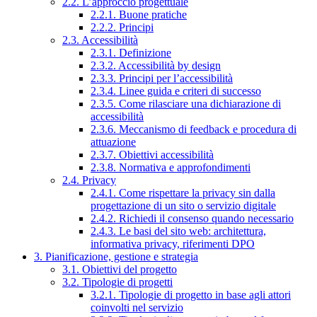
2.2. L’approccio progettuale
2.2.1. Buone pratiche
2.2.2. Principi
2.3. Accessibilità
2.3.1. Definizione
2.3.2. Accessibilità by design
2.3.3. Principi per l’accessibilità
2.3.4. Linee guida e criteri di successo
2.3.5. Come rilasciare una dichiarazione di
accessibilità
2.3.6. Meccanismo di feedback e procedura di
attuazione
2.3.7. Obiettivi accessibilità
2.3.8. Normativa e approfondimenti
2.4. Privacy
2.4.1. Come rispettare la privacy sin dalla
progettazione di un sito o servizio digitale
2.4.2. Richiedi il consenso quando necessario
2.4.3. Le basi del sito web: architettura,
informativa privacy, riferimenti DPO
3. Pianificazione, gestione e strategia
3.1. Obiettivi del progetto
3.2. Tipologie di progetti
3.2.1. Tipologie di progetto in base agli attori
coinvolti nel servizio