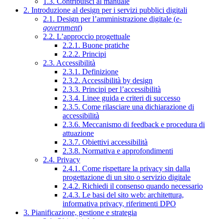
1.3. Contribuisci al manuale
2. Introduzione al design per i servizi pubblici digitali
2.1. Design per l’amministrazione digitale (
e-
government
)
2.2. L’approccio progettuale
2.2.1. Buone pratiche
2.2.2. Principi
2.3. Accessibilità
2.3.1. Definizione
2.3.2. Accessibilità by design
2.3.3. Principi per l’accessibilità
2.3.4. Linee guida e criteri di successo
2.3.5. Come rilasciare una dichiarazione di
accessibilità
2.3.6. Meccanismo di feedback e procedura di
attuazione
2.3.7. Obiettivi accessibilità
2.3.8. Normativa e approfondimenti
2.4. Privacy
2.4.1. Come rispettare la privacy sin dalla
progettazione di un sito o servizio digitale
2.4.2. Richiedi il consenso quando necessario
2.4.3. Le basi del sito web: architettura,
informativa privacy, riferimenti DPO
3. Pianificazione, gestione e strategia