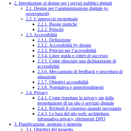
2. Introduzione al design per i servizi pubblici digitali
2.1. Design per l’amministrazione digitale (
e-
government
)
2.2. L’approccio progettuale
2.2.1. Buone pratiche
2.2.2. Principi
2.3. Accessibilità
2.3.1. Definizione
2.3.2. Accessibilità by design
2.3.3. Principi per l’accessibilità
2.3.4. Linee guida e criteri di successo
2.3.5. Come rilasciare una dichiarazione di
accessibilità
2.3.6. Meccanismo di feedback e procedura di
attuazione
2.3.7. Obiettivi accessibilità
2.3.8. Normativa e approfondimenti
2.4. Privacy
2.4.1. Come rispettare la privacy sin dalla
progettazione di un sito o servizio digitale
2.4.2. Richiedi il consenso quando necessario
2.4.3. Le basi del sito web: architettura,
informativa privacy, riferimenti DPO
3. Pianificazione, gestione e strategia
3.1. Obiettivi del progetto