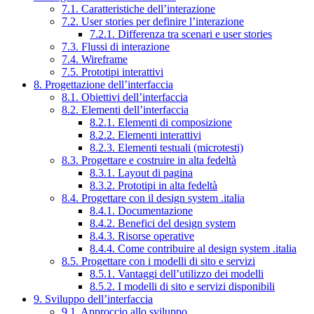
7.1. Caratteristiche dell’interazione
7.2. User stories per definire l’interazione
7.2.1. Differenza tra scenari e user stories
7.3. Flussi di interazione
7.4. Wireframe
7.5. Prototipi interattivi
8. Progettazione dell’interfaccia
8.1. Obiettivi dell’interfaccia
8.2. Elementi dell’interfaccia
8.2.1. Elementi di composizione
8.2.2. Elementi interattivi
8.2.3. Elementi testuali (microtesti)
8.3. Progettare e costruire in alta fedeltà
8.3.1. Layout di pagina
8.3.2. Prototipi in alta fedeltà
8.4. Progettare con il design system .italia
8.4.1. Documentazione
8.4.2. Benefici del design system
8.4.3. Risorse operative
8.4.4. Come contribuire al design system .italia
8.5. Progettare con i modelli di sito e servizi
8.5.1. Vantaggi dell’utilizzo dei modelli
8.5.2. I modelli di sito e servizi disponibili
9. Sviluppo dell’interfaccia
9.1. Approccio allo sviluppo