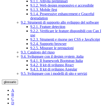
9.1.1. Attività preliminari
9.1.2. Web design responsivo e accessibile
9.1.3. Mobile first
9.1.4. Progressive enhancement e Graceful
degradation
9.2. Strumenti di supporto allo sviluppo del software
9.2.1. Feature detection
9.2.2. Verificare le feature disponibili con Can I
use
9.2.3. Strumenti e risorse per CSS e JavaScript
9.2.4. Supporto browser
9.2.5. Misurare le prestazioni
9.3. Catalogo del riuso
9.4. Sviluppare con il design system .italia
9.4.1. Il framework Bootstrap Italia
9.4.2. Il kit di sviluppo React
9.4.3. Il kit di sviluppo Angular
9.5. Sviluppare con i modelli di sito e servizi
glossario
A
B
C
D