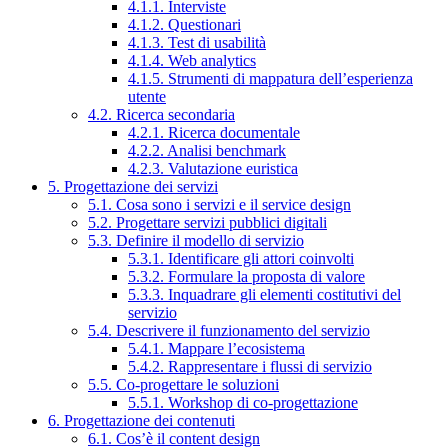
4.1.1. Interviste
4.1.2. Questionari
4.1.3. Test di usabilità
4.1.4. Web analytics
4.1.5. Strumenti di mappatura dell’esperienza
utente
4.2. Ricerca secondaria
4.2.1. Ricerca documentale
4.2.2. Analisi benchmark
4.2.3. Valutazione euristica
5. Progettazione dei servizi
5.1. Cosa sono i servizi e il service design
5.2. Progettare servizi pubblici digitali
5.3. Definire il modello di servizio
5.3.1. Identificare gli attori coinvolti
5.3.2. Formulare la proposta di valore
5.3.3. Inquadrare gli elementi costitutivi del
servizio
5.4. Descrivere il funzionamento del servizio
5.4.1. Mappare l’ecosistema
5.4.2. Rappresentare i flussi di servizio
5.5. Co-progettare le soluzioni
5.5.1. Workshop di co-progettazione
6. Progettazione dei contenuti
6.1. Cos’è il content design