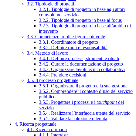
3.2. Tipologie di progetti
3.2.1. Tipologie di progetto in base agli attori
coinvolti nel servizio
3.2.2. Tipologie di progetto in base al focus
3.2.3. Tipologie di progetto in base all’ambito di
intervento
3.3. Competenze, ruoli e figure coinvolte
3.3.1. Coordinatore di progetto
3.3.2. Definire ruoli e responsabilità
3.4. Metodo di lavoro
3.4.1. Definire processi, strumenti e rituali
3.4.2. Curare la documentazione di progetto
3.4.3. Organizzare tavoli tecnici collaborativi
3.4.4. Prendere decisioni
3.5. Il processo progettuale
3.5.1. Organizzare il progetto e la sua gestione
3.5.2. Comprendere il contesto d’uso del servizio
pubblico
3.5.3. Progettare i processi e i
touchpoint
del
servizio
3.5.4. Realizzare l’interfaccia utente del servizio
3.5.5. Validare la soluzione ottenuta
4. Ricerca progettuale
4.1. Ricerca primaria
4.1.1. Interviste