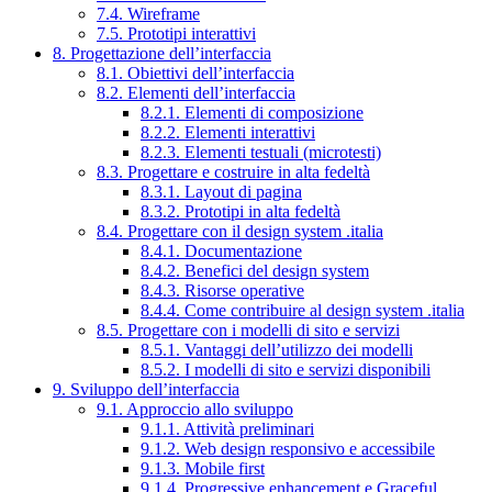
7.4. Wireframe
7.5. Prototipi interattivi
8. Progettazione dell’interfaccia
8.1. Obiettivi dell’interfaccia
8.2. Elementi dell’interfaccia
8.2.1. Elementi di composizione
8.2.2. Elementi interattivi
8.2.3. Elementi testuali (microtesti)
8.3. Progettare e costruire in alta fedeltà
8.3.1. Layout di pagina
8.3.2. Prototipi in alta fedeltà
8.4. Progettare con il design system .italia
8.4.1. Documentazione
8.4.2. Benefici del design system
8.4.3. Risorse operative
8.4.4. Come contribuire al design system .italia
8.5. Progettare con i modelli di sito e servizi
8.5.1. Vantaggi dell’utilizzo dei modelli
8.5.2. I modelli di sito e servizi disponibili
9. Sviluppo dell’interfaccia
9.1. Approccio allo sviluppo
9.1.1. Attività preliminari
9.1.2. Web design responsivo e accessibile
9.1.3. Mobile first
9.1.4. Progressive enhancement e Graceful