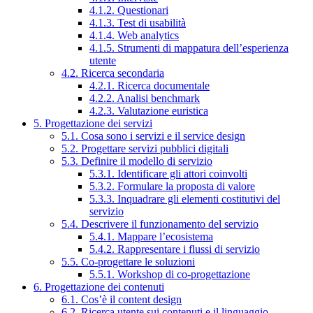
4.1.2. Questionari
4.1.3. Test di usabilità
4.1.4. Web analytics
4.1.5. Strumenti di mappatura dell’esperienza
utente
4.2. Ricerca secondaria
4.2.1. Ricerca documentale
4.2.2. Analisi benchmark
4.2.3. Valutazione euristica
5. Progettazione dei servizi
5.1. Cosa sono i servizi e il service design
5.2. Progettare servizi pubblici digitali
5.3. Definire il modello di servizio
5.3.1. Identificare gli attori coinvolti
5.3.2. Formulare la proposta di valore
5.3.3. Inquadrare gli elementi costitutivi del
servizio
5.4. Descrivere il funzionamento del servizio
5.4.1. Mappare l’ecosistema
5.4.2. Rappresentare i flussi di servizio
5.5. Co-progettare le soluzioni
5.5.1. Workshop di co-progettazione
6. Progettazione dei contenuti
6.1. Cos’è il content design
6.2. Ricerca utente sui contenuti e il linguaggio