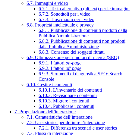
6.7. Immagini e video
6.7.1. Testo alternativo (alt text) per le immagini
6.7.2. Sottotitoli per i video
6.7.3. Trascrizioni per i video
6.8. Proprietà intellettuale e privacy
6.8.1. Pubblicazione di contenuti prodotti dalla
Pubblica Amministrazione
6.8.2. Pubblicazione di contenuti non prodotti
dalla Pubblica Amministrazione
6.8.3. Consenso dei soggetti ritratti
6.9. Ottimizzazione per i motori di ricerca (SEO)
6.9.1. I fattori
on-page
6.9.2. I fattori
off-page
6.9.3. Strumenti di diagnostica SEO: Search
Console
6.10. Gestire i contenuti
6.10.1. L’inventario dei contenuti
6.10.2. Revisionare i contenuti
6.10.3. Migrare i contenuti
6.10.4. Pubblicare i contenuti
7. Progettazione dell’interazione
7.1. Caratteristiche dell’interazione
7.2. User stories per definire l’interazione
7.2.1. Differenza tra scenari e user stories
7.3. Flussi di interazione