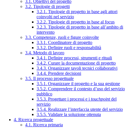
3.1. Obiettivi del progetto
3.2. Tipologie di progetti
3.2.1. Tipologie di progetto in base agli attori
coinvolti nel servizio
3.2.2. Tipologie di progetto in base al focus
3.2.3. Tipologie di progetto in base all’ambito di
intervento
3.3. Competenze, ruoli e figure coinvolte
3.3.1. Coordinatore di progetto
3.3.2. Definire ruoli e responsabilità
3.4. Metodo di lavoro
3.4.1. Definire processi, strumenti e rituali
3.4.2. Curare la documentazione di progetto
3.4.3. Organizzare tavoli tecnici collaborativi
3.4.4. Prendere decisioni
3.5. Il processo progettuale
3.5.1. Organizzare il progetto e la sua gestione
3.5.2. Comprendere il contesto d’uso del servizio
pubblico
3.5.3. Progettare i processi e i
touchpoint
del
servizio
3.5.4. Realizzare l’interfaccia utente del servizio
3.5.5. Validare la soluzione ottenuta
4. Ricerca progettuale
4.1. Ricerca primaria