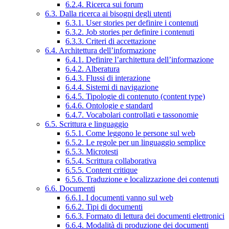
6.2.4. Ricerca sui forum
6.3. Dalla ricerca ai bisogni degli utenti
6.3.1. User stories per definire i contenuti
6.3.2. Job stories per definire i contenuti
6.3.3. Criteri di accettazione
6.4. Architettura dell’informazione
6.4.1. Definire l’architettura dell’informazione
6.4.2. Alberatura
6.4.3. Flussi di interazione
6.4.4. Sistemi di navigazione
6.4.5. Tipologie di contenuto (content type)
6.4.6. Ontologie e standard
6.4.7. Vocabolari controllati e tassonomie
6.5. Scrittura e linguaggio
6.5.1. Come leggono le persone sul web
6.5.2. Le regole per un linguaggio semplice
6.5.3. Microtesti
6.5.4. Scrittura collaborativa
6.5.5. Content critique
6.5.6. Traduzione e localizzazione dei contenuti
6.6. Documenti
6.6.1. I documenti vanno sul web
6.6.2. Tipi di documenti
6.6.3. Formato di lettura dei documenti elettronici
6.6.4. Modalità di produzione dei documenti