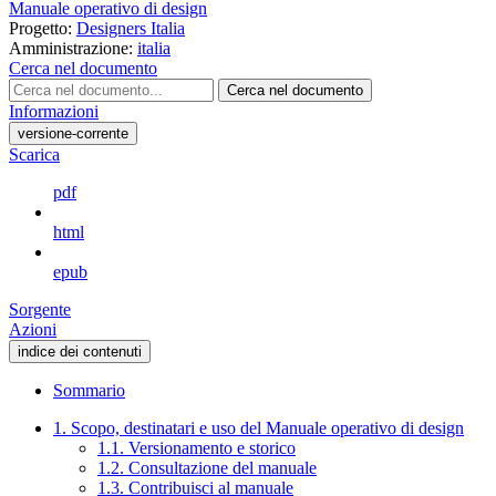
Manuale operativo di design
Progetto:
Designers Italia
Amministrazione:
italia
Cerca nel documento
Cerca nel documento
Informazioni
versione-corrente
Scarica
pdf
html
epub
Sorgente
Azioni
indice dei contenuti
Sommario
1. Scopo, destinatari e uso del Manuale operativo di design
1.1. Versionamento e storico
1.2. Consultazione del manuale
1.3. Contribuisci al manuale