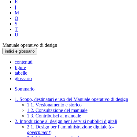
E
I
M
O
S
T
U
Manuale operativo di design
indici e glossario
contenuti
figure
tabelle
glossario
Sommario
1. Scopo, destinatari e uso del Manuale operativo di design
1.1. Versionamento e storico
1.2. Consultazione del manuale
1.3. Contribuisci al manuale
2. Introduzione al design per i servizi pubblici digitali
2.1. Design per l’amministrazione digitale (
e-
government
)