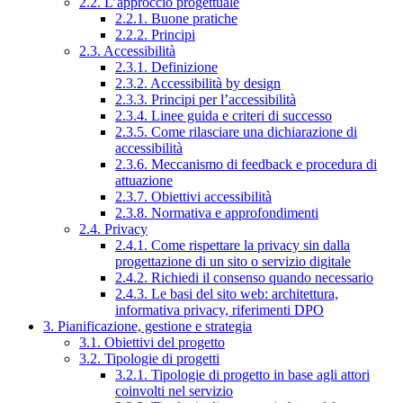
2.2. L’approccio progettuale
2.2.1. Buone pratiche
2.2.2. Principi
2.3. Accessibilità
2.3.1. Definizione
2.3.2. Accessibilità by design
2.3.3. Principi per l’accessibilità
2.3.4. Linee guida e criteri di successo
2.3.5. Come rilasciare una dichiarazione di
accessibilità
2.3.6. Meccanismo di feedback e procedura di
attuazione
2.3.7. Obiettivi accessibilità
2.3.8. Normativa e approfondimenti
2.4. Privacy
2.4.1. Come rispettare la privacy sin dalla
progettazione di un sito o servizio digitale
2.4.2. Richiedi il consenso quando necessario
2.4.3. Le basi del sito web: architettura,
informativa privacy, riferimenti DPO
3. Pianificazione, gestione e strategia
3.1. Obiettivi del progetto
3.2. Tipologie di progetti
3.2.1. Tipologie di progetto in base agli attori
coinvolti nel servizio