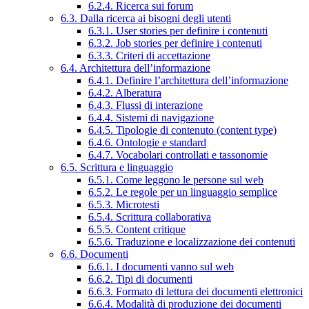
6.2.4. Ricerca sui forum
6.3. Dalla ricerca ai bisogni degli utenti
6.3.1. User stories per definire i contenuti
6.3.2. Job stories per definire i contenuti
6.3.3. Criteri di accettazione
6.4. Architettura dell’informazione
6.4.1. Definire l’architettura dell’informazione
6.4.2. Alberatura
6.4.3. Flussi di interazione
6.4.4. Sistemi di navigazione
6.4.5. Tipologie di contenuto (content type)
6.4.6. Ontologie e standard
6.4.7. Vocabolari controllati e tassonomie
6.5. Scrittura e linguaggio
6.5.1. Come leggono le persone sul web
6.5.2. Le regole per un linguaggio semplice
6.5.3. Microtesti
6.5.4. Scrittura collaborativa
6.5.5. Content critique
6.5.6. Traduzione e localizzazione dei contenuti
6.6. Documenti
6.6.1. I documenti vanno sul web
6.6.2. Tipi di documenti
6.6.3. Formato di lettura dei documenti elettronici
6.6.4. Modalità di produzione dei documenti