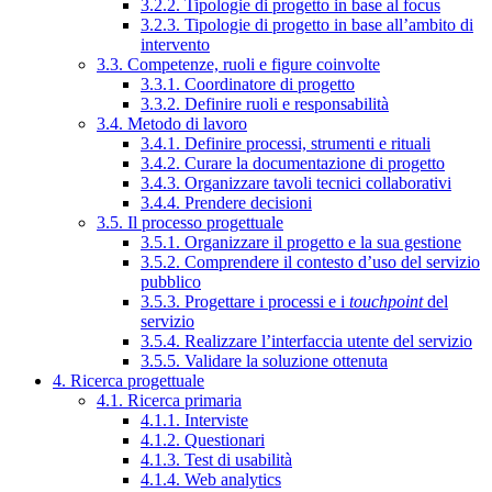
3.2.2. Tipologie di progetto in base al focus
3.2.3. Tipologie di progetto in base all’ambito di
intervento
3.3. Competenze, ruoli e figure coinvolte
3.3.1. Coordinatore di progetto
3.3.2. Definire ruoli e responsabilità
3.4. Metodo di lavoro
3.4.1. Definire processi, strumenti e rituali
3.4.2. Curare la documentazione di progetto
3.4.3. Organizzare tavoli tecnici collaborativi
3.4.4. Prendere decisioni
3.5. Il processo progettuale
3.5.1. Organizzare il progetto e la sua gestione
3.5.2. Comprendere il contesto d’uso del servizio
pubblico
3.5.3. Progettare i processi e i
touchpoint
del
servizio
3.5.4. Realizzare l’interfaccia utente del servizio
3.5.5. Validare la soluzione ottenuta
4. Ricerca progettuale
4.1. Ricerca primaria
4.1.1. Interviste
4.1.2. Questionari
4.1.3. Test di usabilità
4.1.4. Web analytics