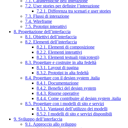
7.1. Caratteristiche dell’interazione
7.2. User stories per definire l’interazione
7.2.1. Differenza tra scenari e user stories
7.3. Flussi di interazione
7.4. Wireframe
7.5. Prototipi interattivi
8. Progettazione dell’interfaccia
8.1. Obiettivi dell’interfaccia
8.2. Elementi dell’interfaccia
8.2.1. Elementi di composizione
8.2.2. Elementi interattivi
8.2.3. Elementi testuali (microtesti)
8.3. Progettare e costruire in alta fedeltà
8.3.1. Layout di pagina
8.3.2. Prototipi in alta fedeltà
8.4. Progettare con il design system .italia
8.4.1. Documentazione
8.4.2. Benefici del design system
8.4.3. Risorse operative
8.4.4. Come contribuire al design system .italia
8.5. Progettare con i modelli di sito e servizi
8.5.1. Vantaggi dell’utilizzo dei modelli
8.5.2. I modelli di sito e servizi disponibili
9. Sviluppo dell’interfaccia
9.1. Approccio allo sviluppo