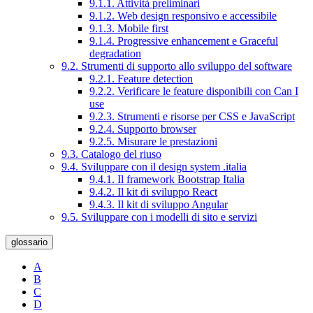
9.1.1. Attività preliminari
9.1.2. Web design responsivo e accessibile
9.1.3. Mobile first
9.1.4. Progressive enhancement e Graceful
degradation
9.2. Strumenti di supporto allo sviluppo del software
9.2.1. Feature detection
9.2.2. Verificare le feature disponibili con Can I
use
9.2.3. Strumenti e risorse per CSS e JavaScript
9.2.4. Supporto browser
9.2.5. Misurare le prestazioni
9.3. Catalogo del riuso
9.4. Sviluppare con il design system .italia
9.4.1. Il framework Bootstrap Italia
9.4.2. Il kit di sviluppo React
9.4.3. Il kit di sviluppo Angular
9.5. Sviluppare con i modelli di sito e servizi
glossario
A
B
C
D