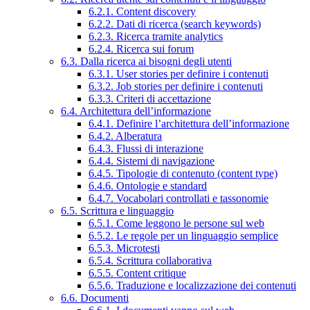
6.2.1. Content discovery
6.2.2. Dati di ricerca (search keywords)
6.2.3. Ricerca tramite analytics
6.2.4. Ricerca sui forum
6.3. Dalla ricerca ai bisogni degli utenti
6.3.1. User stories per definire i contenuti
6.3.2. Job stories per definire i contenuti
6.3.3. Criteri di accettazione
6.4. Architettura dell’informazione
6.4.1. Definire l’architettura dell’informazione
6.4.2. Alberatura
6.4.3. Flussi di interazione
6.4.4. Sistemi di navigazione
6.4.5. Tipologie di contenuto (content type)
6.4.6. Ontologie e standard
6.4.7. Vocabolari controllati e tassonomie
6.5. Scrittura e linguaggio
6.5.1. Come leggono le persone sul web
6.5.2. Le regole per un linguaggio semplice
6.5.3. Microtesti
6.5.4. Scrittura collaborativa
6.5.5. Content critique
6.5.6. Traduzione e localizzazione dei contenuti
6.6. Documenti