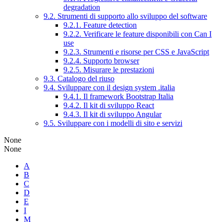
degradation
9.2. Strumenti di supporto allo sviluppo del software
9.2.1. Feature detection
9.2.2. Verificare le feature disponibili con Can I
use
9.2.3. Strumenti e risorse per CSS e JavaScript
9.2.4. Supporto browser
9.2.5. Misurare le prestazioni
9.3. Catalogo del riuso
9.4. Sviluppare con il design system .italia
9.4.1. Il framework Bootstrap Italia
9.4.2. Il kit di sviluppo React
9.4.3. Il kit di sviluppo Angular
9.5. Sviluppare con i modelli di sito e servizi
None
None
A
B
C
D
E
I
M