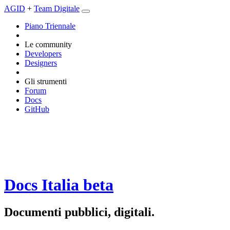
AGID
+
Team Digitale
Piano Triennale
Le community
Developers
Designers
Gli strumenti
Forum
Docs
GitHub
Docs Italia
beta
Documenti pubblici, digitali.