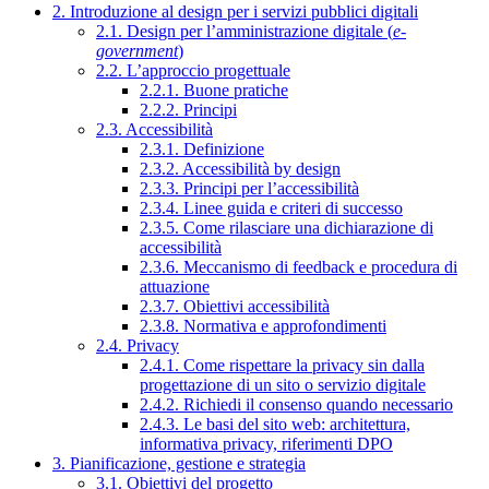
2. Introduzione al design per i servizi pubblici digitali
2.1. Design per l’amministrazione digitale (
e-
government
)
2.2. L’approccio progettuale
2.2.1. Buone pratiche
2.2.2. Principi
2.3. Accessibilità
2.3.1. Definizione
2.3.2. Accessibilità by design
2.3.3. Principi per l’accessibilità
2.3.4. Linee guida e criteri di successo
2.3.5. Come rilasciare una dichiarazione di
accessibilità
2.3.6. Meccanismo di feedback e procedura di
attuazione
2.3.7. Obiettivi accessibilità
2.3.8. Normativa e approfondimenti
2.4. Privacy
2.4.1. Come rispettare la privacy sin dalla
progettazione di un sito o servizio digitale
2.4.2. Richiedi il consenso quando necessario
2.4.3. Le basi del sito web: architettura,
informativa privacy, riferimenti DPO
3. Pianificazione, gestione e strategia
3.1. Obiettivi del progetto