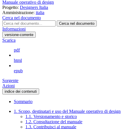
Manuale operativo di design
Progetto:
Designers Italia
Amministrazione:
italia
Cerca nel documento
Cerca nel documento
Informazioni
versione-corrente
Scarica
pdf
html
epub
Sorgente
Azioni
indice dei contenuti
Sommario
1. Scopo, destinatari e uso del Manuale operativo di design
1.1. Versionamento e storico
1.2. Consultazione del manuale
1.3. Contribuisci al manuale