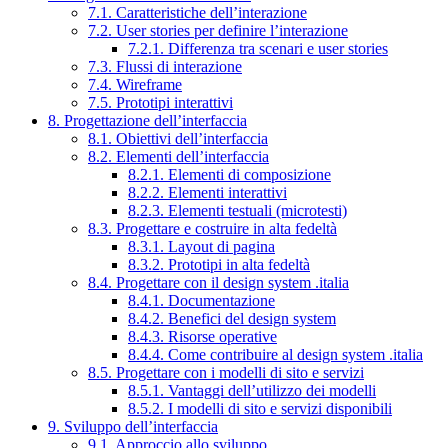
7.1. Caratteristiche dell’interazione
7.2. User stories per definire l’interazione
7.2.1. Differenza tra scenari e user stories
7.3. Flussi di interazione
7.4. Wireframe
7.5. Prototipi interattivi
8. Progettazione dell’interfaccia
8.1. Obiettivi dell’interfaccia
8.2. Elementi dell’interfaccia
8.2.1. Elementi di composizione
8.2.2. Elementi interattivi
8.2.3. Elementi testuali (microtesti)
8.3. Progettare e costruire in alta fedeltà
8.3.1. Layout di pagina
8.3.2. Prototipi in alta fedeltà
8.4. Progettare con il design system .italia
8.4.1. Documentazione
8.4.2. Benefici del design system
8.4.3. Risorse operative
8.4.4. Come contribuire al design system .italia
8.5. Progettare con i modelli di sito e servizi
8.5.1. Vantaggi dell’utilizzo dei modelli
8.5.2. I modelli di sito e servizi disponibili
9. Sviluppo dell’interfaccia
9.1. Approccio allo sviluppo