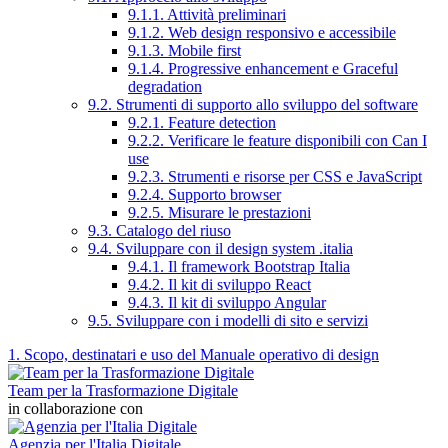
9.1.1. Attività preliminari
9.1.2. Web design responsivo e accessibile
9.1.3. Mobile first
9.1.4. Progressive enhancement e Graceful
degradation
9.2. Strumenti di supporto allo sviluppo del software
9.2.1. Feature detection
9.2.2. Verificare le feature disponibili con Can I
use
9.2.3. Strumenti e risorse per CSS e JavaScript
9.2.4. Supporto browser
9.2.5. Misurare le prestazioni
9.3. Catalogo del riuso
9.4. Sviluppare con il design system .italia
9.4.1. Il framework Bootstrap Italia
9.4.2. Il kit di sviluppo React
9.4.3. Il kit di sviluppo Angular
9.5. Sviluppare con i modelli di sito e servizi
1. Scopo, destinatari e uso del Manuale operativo di design
Team per la Trasformazione Digitale
in collaborazione con
Agenzia per l'Italia Digitale