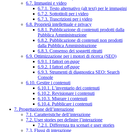
6.7. Immagini e video
6.7.1. Testo alternativo (alt text) per le immagini
6.7.2. Sottotitoli per i video
6.7.3. Trascrizioni per i video
6.8. Proprietà intellettuale e privacy
6.8.1. Pubblicazione di contenuti prodotti dalla
Pubblica Amministrazione
6.8.2. Pubblicazione di contenuti non prodotti
dalla Pubblica Amministrazione
6.8.3. Consenso dei soggetti ritratti
6.9. Ottimizzazione per i motori di ricerca (SEO)
6.9.1. I fattori
on-page
6.9.2. I fattori
off-page
6.9.3. Strumenti di diagnostica SEO: Search
Console
6.10. Gestire i contenuti
6.10.1. L’inventario dei contenuti
6.10.2. Revisionare i contenuti
6.10.3. Migrare i contenuti
6.10.4. Pubblicare i contenuti
7. Progettazione dell’interazione
7.1. Caratteristiche dell’interazione
7.2. User stories per definire l’interazione
7.2.1. Differenza tra scenari e user stories
7.3. Flussi di interazione