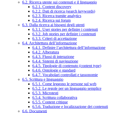
6.2. Ricerca utente sui contenuti e il linguaggio
6.2.1. Content discovery
6.2.2. Dati di ricerca (search keywords)
6.2.3. Ricerca tramite analytics
6.2.4. Ricerca sui forum
6.3. Dalla ricerca ai bisogni degli utenti
6.3.1. User stories per definire i contenuti
6.3.2. Job stories per definire i contenuti
6.3.3. Criteri di accettazione
6.4. Architettura dell’informazione
6.4.1. Definire l’architettura dell’informazione
6.4.2. Alberatura
6.4.3. Flussi di interazione
6.4.4. Sistemi di navigazione
6.4.5. Tipologie di contenuto (content type)
6.4.6. Ontologie e standard
6.4.7. Vocabolari controllati e tassonomie
6.5. Scrittura e linguaggio
6.5.1. Come leggono le persone sul web
6.5.2. Le regole per un linguaggio semplice
6.5.3. Microtesti
6.5.4. Scrittura collaborativa
6.5.5. Content critique
6.5.6. Traduzione e localizzazione dei contenuti
6.6. Documenti