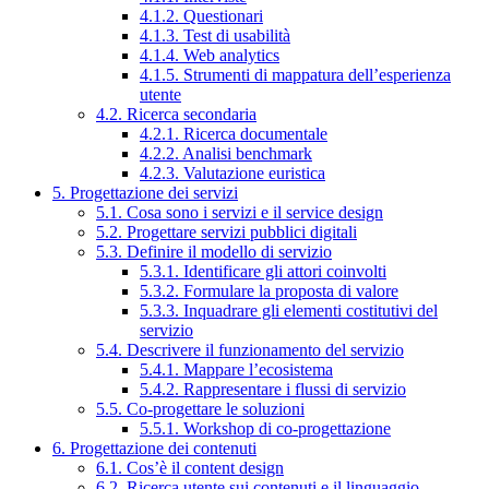
4.1.2. Questionari
4.1.3. Test di usabilità
4.1.4. Web analytics
4.1.5. Strumenti di mappatura dell’esperienza
utente
4.2. Ricerca secondaria
4.2.1. Ricerca documentale
4.2.2. Analisi benchmark
4.2.3. Valutazione euristica
5. Progettazione dei servizi
5.1. Cosa sono i servizi e il service design
5.2. Progettare servizi pubblici digitali
5.3. Definire il modello di servizio
5.3.1. Identificare gli attori coinvolti
5.3.2. Formulare la proposta di valore
5.3.3. Inquadrare gli elementi costitutivi del
servizio
5.4. Descrivere il funzionamento del servizio
5.4.1. Mappare l’ecosistema
5.4.2. Rappresentare i flussi di servizio
5.5. Co-progettare le soluzioni
5.5.1. Workshop di co-progettazione
6. Progettazione dei contenuti
6.1. Cos’è il content design
6.2. Ricerca utente sui contenuti e il linguaggio