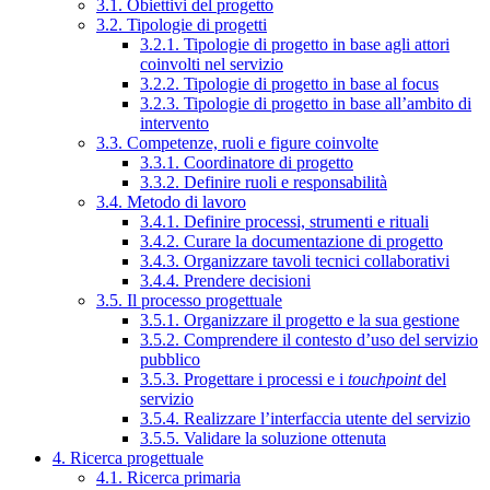
3.1. Obiettivi del progetto
3.2. Tipologie di progetti
3.2.1. Tipologie di progetto in base agli attori
coinvolti nel servizio
3.2.2. Tipologie di progetto in base al focus
3.2.3. Tipologie di progetto in base all’ambito di
intervento
3.3. Competenze, ruoli e figure coinvolte
3.3.1. Coordinatore di progetto
3.3.2. Definire ruoli e responsabilità
3.4. Metodo di lavoro
3.4.1. Definire processi, strumenti e rituali
3.4.2. Curare la documentazione di progetto
3.4.3. Organizzare tavoli tecnici collaborativi
3.4.4. Prendere decisioni
3.5. Il processo progettuale
3.5.1. Organizzare il progetto e la sua gestione
3.5.2. Comprendere il contesto d’uso del servizio
pubblico
3.5.3. Progettare i processi e i
touchpoint
del
servizio
3.5.4. Realizzare l’interfaccia utente del servizio
3.5.5. Validare la soluzione ottenuta
4. Ricerca progettuale
4.1. Ricerca primaria