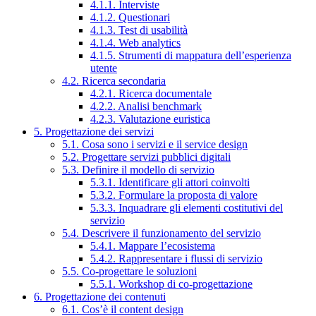
4.1.1. Interviste
4.1.2. Questionari
4.1.3. Test di usabilità
4.1.4. Web analytics
4.1.5. Strumenti di mappatura dell’esperienza
utente
4.2. Ricerca secondaria
4.2.1. Ricerca documentale
4.2.2. Analisi benchmark
4.2.3. Valutazione euristica
5. Progettazione dei servizi
5.1. Cosa sono i servizi e il service design
5.2. Progettare servizi pubblici digitali
5.3. Definire il modello di servizio
5.3.1. Identificare gli attori coinvolti
5.3.2. Formulare la proposta di valore
5.3.3. Inquadrare gli elementi costitutivi del
servizio
5.4. Descrivere il funzionamento del servizio
5.4.1. Mappare l’ecosistema
5.4.2. Rappresentare i flussi di servizio
5.5. Co-progettare le soluzioni
5.5.1. Workshop di co-progettazione
6. Progettazione dei contenuti
6.1. Cos’è il content design