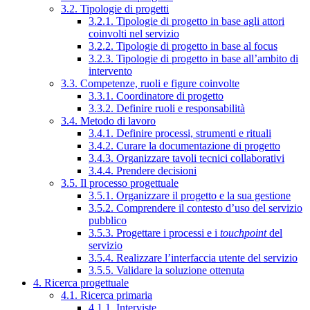
3.2. Tipologie di progetti
3.2.1. Tipologie di progetto in base agli attori
coinvolti nel servizio
3.2.2. Tipologie di progetto in base al focus
3.2.3. Tipologie di progetto in base all’ambito di
intervento
3.3. Competenze, ruoli e figure coinvolte
3.3.1. Coordinatore di progetto
3.3.2. Definire ruoli e responsabilità
3.4. Metodo di lavoro
3.4.1. Definire processi, strumenti e rituali
3.4.2. Curare la documentazione di progetto
3.4.3. Organizzare tavoli tecnici collaborativi
3.4.4. Prendere decisioni
3.5. Il processo progettuale
3.5.1. Organizzare il progetto e la sua gestione
3.5.2. Comprendere il contesto d’uso del servizio
pubblico
3.5.3. Progettare i processi e i
touchpoint
del
servizio
3.5.4. Realizzare l’interfaccia utente del servizio
3.5.5. Validare la soluzione ottenuta
4. Ricerca progettuale
4.1. Ricerca primaria
4.1.1. Interviste