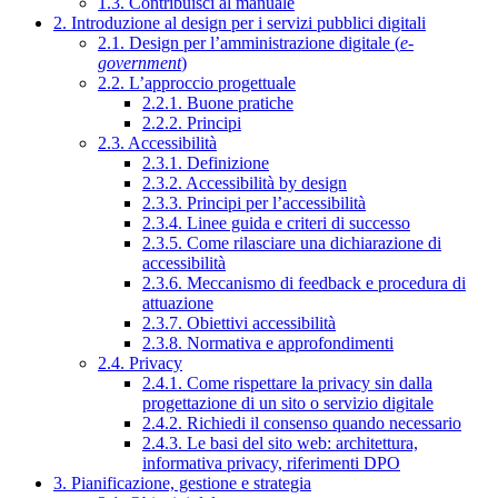
1.3. Contribuisci al manuale
2. Introduzione al design per i servizi pubblici digitali
2.1. Design per l’amministrazione digitale (
e-
government
)
2.2. L’approccio progettuale
2.2.1. Buone pratiche
2.2.2. Principi
2.3. Accessibilità
2.3.1. Definizione
2.3.2. Accessibilità by design
2.3.3. Principi per l’accessibilità
2.3.4. Linee guida e criteri di successo
2.3.5. Come rilasciare una dichiarazione di
accessibilità
2.3.6. Meccanismo di feedback e procedura di
attuazione
2.3.7. Obiettivi accessibilità
2.3.8. Normativa e approfondimenti
2.4. Privacy
2.4.1. Come rispettare la privacy sin dalla
progettazione di un sito o servizio digitale
2.4.2. Richiedi il consenso quando necessario
2.4.3. Le basi del sito web: architettura,
informativa privacy, riferimenti DPO
3. Pianificazione, gestione e strategia