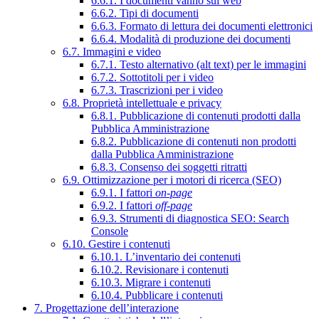
6.6.1. I documenti vanno sul web
6.6.2. Tipi di documenti
6.6.3. Formato di lettura dei documenti elettronici
6.6.4. Modalità di produzione dei documenti
6.7. Immagini e video
6.7.1. Testo alternativo (alt text) per le immagini
6.7.2. Sottotitoli per i video
6.7.3. Trascrizioni per i video
6.8. Proprietà intellettuale e privacy
6.8.1. Pubblicazione di contenuti prodotti dalla
Pubblica Amministrazione
6.8.2. Pubblicazione di contenuti non prodotti
dalla Pubblica Amministrazione
6.8.3. Consenso dei soggetti ritratti
6.9. Ottimizzazione per i motori di ricerca (SEO)
6.9.1. I fattori
on-page
6.9.2. I fattori
off-page
6.9.3. Strumenti di diagnostica SEO: Search
Console
6.10. Gestire i contenuti
6.10.1. L’inventario dei contenuti
6.10.2. Revisionare i contenuti
6.10.3. Migrare i contenuti
6.10.4. Pubblicare i contenuti
7. Progettazione dell’interazione