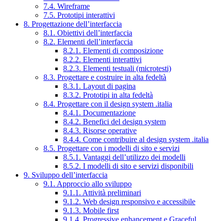
7.4. Wireframe
7.5. Prototipi interattivi
8. Progettazione dell’interfaccia
8.1. Obiettivi dell’interfaccia
8.2. Elementi dell’interfaccia
8.2.1. Elementi di composizione
8.2.2. Elementi interattivi
8.2.3. Elementi testuali (microtesti)
8.3. Progettare e costruire in alta fedeltà
8.3.1. Layout di pagina
8.3.2. Prototipi in alta fedeltà
8.4. Progettare con il design system .italia
8.4.1. Documentazione
8.4.2. Benefici del design system
8.4.3. Risorse operative
8.4.4. Come contribuire al design system .italia
8.5. Progettare con i modelli di sito e servizi
8.5.1. Vantaggi dell’utilizzo dei modelli
8.5.2. I modelli di sito e servizi disponibili
9. Sviluppo dell’interfaccia
9.1. Approccio allo sviluppo
9.1.1. Attività preliminari
9.1.2. Web design responsivo e accessibile
9.1.3. Mobile first
9.1.4. Progressive enhancement e Graceful