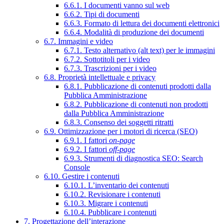
6.6.1. I documenti vanno sul web
6.6.2. Tipi di documenti
6.6.3. Formato di lettura dei documenti elettronici
6.6.4. Modalità di produzione dei documenti
6.7. Immagini e video
6.7.1. Testo alternativo (alt text) per le immagini
6.7.2. Sottotitoli per i video
6.7.3. Trascrizioni per i video
6.8. Proprietà intellettuale e privacy
6.8.1. Pubblicazione di contenuti prodotti dalla
Pubblica Amministrazione
6.8.2. Pubblicazione di contenuti non prodotti
dalla Pubblica Amministrazione
6.8.3. Consenso dei soggetti ritratti
6.9. Ottimizzazione per i motori di ricerca (SEO)
6.9.1. I fattori
on-page
6.9.2. I fattori
off-page
6.9.3. Strumenti di diagnostica SEO: Search
Console
6.10. Gestire i contenuti
6.10.1. L’inventario dei contenuti
6.10.2. Revisionare i contenuti
6.10.3. Migrare i contenuti
6.10.4. Pubblicare i contenuti
7. Progettazione dell’interazione