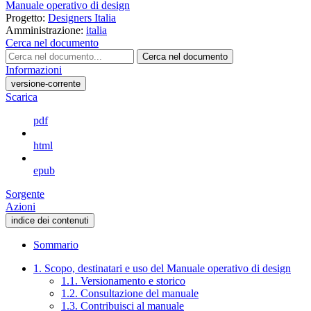
Manuale operativo di design
Progetto:
Designers Italia
Amministrazione:
italia
Cerca nel documento
Cerca nel documento
Informazioni
versione-corrente
Scarica
pdf
html
epub
Sorgente
Azioni
indice dei contenuti
Sommario
1. Scopo, destinatari e uso del Manuale operativo di design
1.1. Versionamento e storico
1.2. Consultazione del manuale
1.3. Contribuisci al manuale