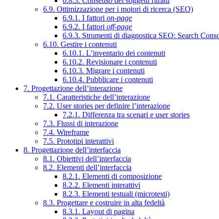
6.8.3. Consenso dei soggetti ritratti
6.9. Ottimizzazione per i motori di ricerca (SEO)
6.9.1. I fattori
on-page
6.9.2. I fattori
off-page
6.9.3. Strumenti di diagnostica SEO: Search Cons
6.10. Gestire i contenuti
6.10.1. L’inventario dei contenuti
6.10.2. Revisionare i contenuti
6.10.3. Migrare i contenuti
6.10.4. Pubblicare i contenuti
7. Progettazione dell’interazione
7.1. Caratteristiche dell’interazione
7.2. User stories per definire l’interazione
7.2.1. Differenza tra scenari e user stories
7.3. Flussi di interazione
7.4. Wireframe
7.5. Prototipi interattivi
8. Progettazione dell’interfaccia
8.1. Obiettivi dell’interfaccia
8.2. Elementi dell’interfaccia
8.2.1. Elementi di composizione
8.2.2. Elementi interattivi
8.2.3. Elementi testuali (microtesti)
8.3. Progettare e costruire in alta fedeltà
8.3.1. Layout di pagina