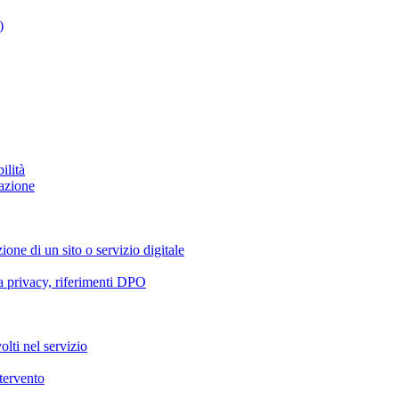
)
ilità
azione
ione di un sito o servizio digitale
va privacy, riferimenti DPO
olti nel servizio
ntervento