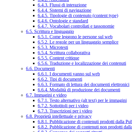
6.4.3. Flussi di interazione
6.4.4. Sistemi di navigazione
6.4.5. Tipologie di contenuto (content type)
6.4.6. Ontologie e standard
6.4.7. Vocabolari controllati e tassonomie
6.5. Scrittura e linguaggio
6.5.1. Come leggono le persone sul web
6.5.2. Le regole per un linguaggio semplice
6.5.3. Microtesti
6.5.4. Scrittura collaborativa
6.5.5. Content critique
6.5.6. Traduzione e localizzazione dei contenuti
6.6. Documenti
6.6.1. I documenti vanno sul web
6.6.2. Tipi di documenti
6.6.3. Formato di lettura dei documenti elettronici
6.6.4. Modalità di produzione dei documenti
6.7. Immagini e video
6.7.1. Testo alternativo (alt text) per le immagini
6.7.2. Sottotitoli per i video
6.7.3. Trascrizioni per i video
6.8. Proprietà intellettuale e privacy
6.8.1. Pubblicazione di contenuti prodotti dalla P
6.8.2. Pubblicazione di contenuti non prodotti dal