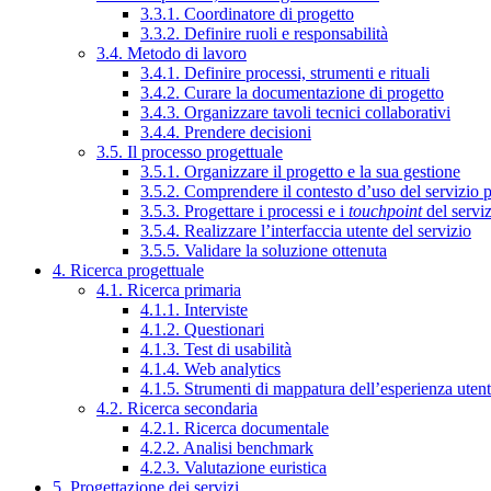
3.3.1. Coordinatore di progetto
3.3.2. Definire ruoli e responsabilità
3.4. Metodo di lavoro
3.4.1. Definire processi, strumenti e rituali
3.4.2. Curare la documentazione di progetto
3.4.3. Organizzare tavoli tecnici collaborativi
3.4.4. Prendere decisioni
3.5. Il processo progettuale
3.5.1. Organizzare il progetto e la sua gestione
3.5.2. Comprendere il contesto d’uso del servizio 
3.5.3. Progettare i processi e i
touchpoint
del servi
3.5.4. Realizzare l’interfaccia utente del servizio
3.5.5. Validare la soluzione ottenuta
4. Ricerca progettuale
4.1. Ricerca primaria
4.1.1. Interviste
4.1.2. Questionari
4.1.3. Test di usabilità
4.1.4. Web analytics
4.1.5. Strumenti di mappatura dell’esperienza uten
4.2. Ricerca secondaria
4.2.1. Ricerca documentale
4.2.2. Analisi benchmark
4.2.3. Valutazione euristica
5. Progettazione dei servizi