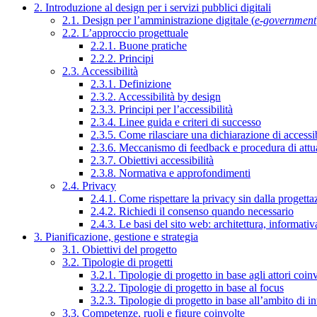
2. Introduzione al design per i servizi pubblici digitali
2.1. Design per l’amministrazione digitale (
e-government
2.2. L’approccio progettuale
2.2.1. Buone pratiche
2.2.2. Principi
2.3. Accessibilità
2.3.1. Definizione
2.3.2. Accessibilità by design
2.3.3. Principi per l’accessibilità
2.3.4. Linee guida e criteri di successo
2.3.5. Come rilasciare una dichiarazione di accessib
2.3.6. Meccanismo di feedback e procedura di attu
2.3.7. Obiettivi accessibilità
2.3.8. Normativa e approfondimenti
2.4. Privacy
2.4.1. Come rispettare la privacy sin dalla progettaz
2.4.2. Richiedi il consenso quando necessario
2.4.3. Le basi del sito web: architettura, informati
3. Pianificazione, gestione e strategia
3.1. Obiettivi del progetto
3.2. Tipologie di progetti
3.2.1. Tipologie di progetto in base agli attori coinv
3.2.2. Tipologie di progetto in base al focus
3.2.3. Tipologie di progetto in base all’ambito di i
3.3. Competenze, ruoli e figure coinvolte