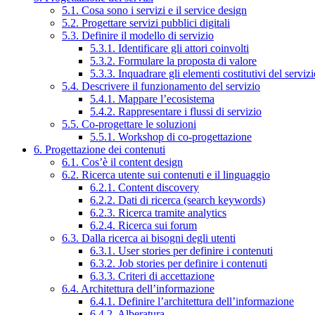
5.1. Cosa sono i servizi e il service design
5.2. Progettare servizi pubblici digitali
5.3. Definire il modello di servizio
5.3.1. Identificare gli attori coinvolti
5.3.2. Formulare la proposta di valore
5.3.3. Inquadrare gli elementi costitutivi del serviz
5.4. Descrivere il funzionamento del servizio
5.4.1. Mappare l’ecosistema
5.4.2. Rappresentare i flussi di servizio
5.5. Co-progettare le soluzioni
5.5.1. Workshop di co-progettazione
6. Progettazione dei contenuti
6.1. Cos’è il content design
6.2. Ricerca utente sui contenuti e il linguaggio
6.2.1. Content discovery
6.2.2. Dati di ricerca (search keywords)
6.2.3. Ricerca tramite analytics
6.2.4. Ricerca sui forum
6.3. Dalla ricerca ai bisogni degli utenti
6.3.1. User stories per definire i contenuti
6.3.2. Job stories per definire i contenuti
6.3.3. Criteri di accettazione
6.4. Architettura dell’informazione
6.4.1. Definire l’architettura dell’informazione
6.4.2. Alberatura