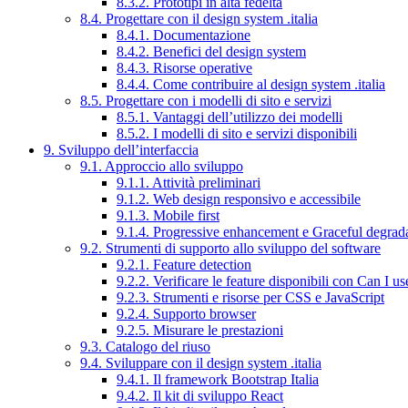
8.3.2. Prototipi in alta fedeltà
8.4. Progettare con il design system .italia
8.4.1. Documentazione
8.4.2. Benefici del design system
8.4.3. Risorse operative
8.4.4. Come contribuire al design system .italia
8.5. Progettare con i modelli di sito e servizi
8.5.1. Vantaggi dell’utilizzo dei modelli
8.5.2. I modelli di sito e servizi disponibili
9. Sviluppo dell’interfaccia
9.1. Approccio allo sviluppo
9.1.1. Attività preliminari
9.1.2. Web design responsivo e accessibile
9.1.3. Mobile first
9.1.4. Progressive enhancement e Graceful degrad
9.2. Strumenti di supporto allo sviluppo del software
9.2.1. Feature detection
9.2.2. Verificare le feature disponibili con Can I us
9.2.3. Strumenti e risorse per CSS e JavaScript
9.2.4. Supporto browser
9.2.5. Misurare le prestazioni
9.3. Catalogo del riuso
9.4. Sviluppare con il design system .italia
9.4.1. Il framework Bootstrap Italia
9.4.2. Il kit di sviluppo React