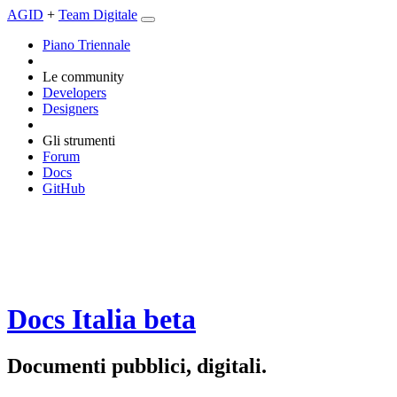
AGID
+
Team Digitale
Piano Triennale
Le community
Developers
Designers
Gli strumenti
Forum
Docs
GitHub
Docs Italia
beta
Documenti pubblici, digitali.