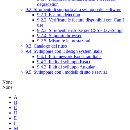
degradation
9.2. Strumenti di supporto allo sviluppo del software
9.2.1. Feature detection
9.2.2. Verificare le feature disponibili con Can I
use
9.2.3. Strumenti e risorse per CSS e JavaScript
9.2.4. Supporto browser
9.2.5. Misurare le prestazioni
9.3. Catalogo del riuso
9.4. Sviluppare con il design system .italia
9.4.1. Il framework Bootstrap Italia
9.4.2. Il kit di sviluppo React
9.4.3. Il kit di sviluppo Angular
9.5. Sviluppare con i modelli di sito e servizi
None
None
A
B
C
D
E
I
M