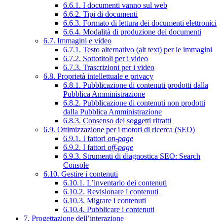
6.6.1. I documenti vanno sul web
6.6.2. Tipi di documenti
6.6.3. Formato di lettura dei documenti elettronici
6.6.4. Modalità di produzione dei documenti
6.7. Immagini e video
6.7.1. Testo alternativo (alt text) per le immagini
6.7.2. Sottotitoli per i video
6.7.3. Trascrizioni per i video
6.8. Proprietà intellettuale e privacy
6.8.1. Pubblicazione di contenuti prodotti dalla
Pubblica Amministrazione
6.8.2. Pubblicazione di contenuti non prodotti
dalla Pubblica Amministrazione
6.8.3. Consenso dei soggetti ritratti
6.9. Ottimizzazione per i motori di ricerca (SEO)
6.9.1. I fattori
on-page
6.9.2. I fattori
off-page
6.9.3. Strumenti di diagnostica SEO: Search
Console
6.10. Gestire i contenuti
6.10.1. L’inventario dei contenuti
6.10.2. Revisionare i contenuti
6.10.3. Migrare i contenuti
6.10.4. Pubblicare i contenuti
7. Progettazione dell’interazione