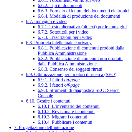
6.6.1. I documenti vanno sul web
6.6.2. Tipi di documenti
6.6.3. Formato di lettura dei documenti elettronici
6.6.4. Modalità di produzione dei documenti
6.7. Immagini e video
6.7.1. Testo alternativo (alt text) per le immagini
6.7.2. Sottotitoli per i video
6.7.3. Trascrizioni per i video
6.8. Proprietà intellettuale e privacy
6.8.1. Pubblicazione di contenuti prodotti dalla
Pubblica Amministrazione
6.8.2. Pubblicazione di contenuti non prodotti
dalla Pubblica Amministrazione
6.8.3. Consenso dei soggetti ritratti
6.9. Ottimizzazione per i motori di ricerca (SEO)
6.9.1. I fattori
on-page
6.9.2. I fattori
off-page
6.9.3. Strumenti di diagnostica SEO: Search
Console
6.10. Gestire i contenuti
6.10.1. L’inventario dei contenuti
6.10.2. Revisionare i contenuti
6.10.3. Migrare i contenuti
6.10.4. Pubblicare i contenuti
7. Progettazione dell’interazione