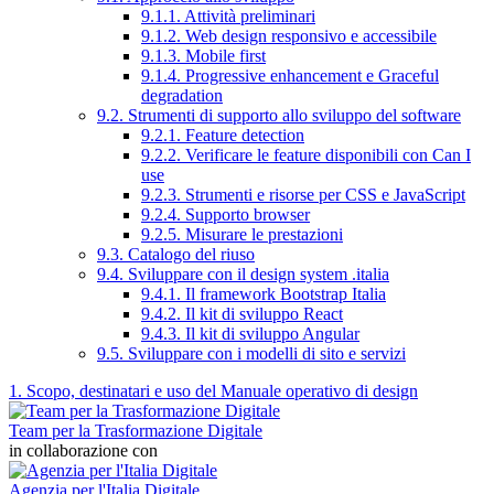
9.1.1. Attività preliminari
9.1.2. Web design responsivo e accessibile
9.1.3. Mobile first
9.1.4. Progressive enhancement e Graceful
degradation
9.2. Strumenti di supporto allo sviluppo del software
9.2.1. Feature detection
9.2.2. Verificare le feature disponibili con Can I
use
9.2.3. Strumenti e risorse per CSS e JavaScript
9.2.4. Supporto browser
9.2.5. Misurare le prestazioni
9.3. Catalogo del riuso
9.4. Sviluppare con il design system .italia
9.4.1. Il framework Bootstrap Italia
9.4.2. Il kit di sviluppo React
9.4.3. Il kit di sviluppo Angular
9.5. Sviluppare con i modelli di sito e servizi
1. Scopo, destinatari e uso del Manuale operativo di design
Team per la Trasformazione Digitale
in collaborazione con
Agenzia per l'Italia Digitale