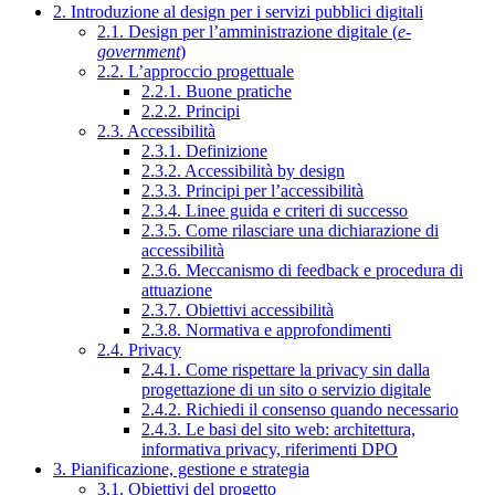
2. Introduzione al design per i servizi pubblici digitali
2.1. Design per l’amministrazione digitale (
e-
government
)
2.2. L’approccio progettuale
2.2.1. Buone pratiche
2.2.2. Principi
2.3. Accessibilità
2.3.1. Definizione
2.3.2. Accessibilità by design
2.3.3. Principi per l’accessibilità
2.3.4. Linee guida e criteri di successo
2.3.5. Come rilasciare una dichiarazione di
accessibilità
2.3.6. Meccanismo di feedback e procedura di
attuazione
2.3.7. Obiettivi accessibilità
2.3.8. Normativa e approfondimenti
2.4. Privacy
2.4.1. Come rispettare la privacy sin dalla
progettazione di un sito o servizio digitale
2.4.2. Richiedi il consenso quando necessario
2.4.3. Le basi del sito web: architettura,
informativa privacy, riferimenti DPO
3. Pianificazione, gestione e strategia
3.1. Obiettivi del progetto