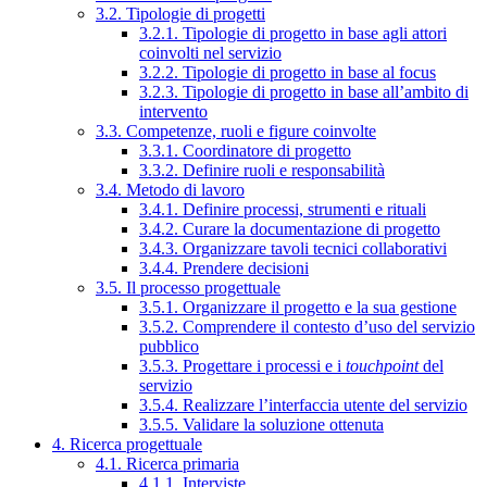
3.2. Tipologie di progetti
3.2.1. Tipologie di progetto in base agli attori
coinvolti nel servizio
3.2.2. Tipologie di progetto in base al focus
3.2.3. Tipologie di progetto in base all’ambito di
intervento
3.3. Competenze, ruoli e figure coinvolte
3.3.1. Coordinatore di progetto
3.3.2. Definire ruoli e responsabilità
3.4. Metodo di lavoro
3.4.1. Definire processi, strumenti e rituali
3.4.2. Curare la documentazione di progetto
3.4.3. Organizzare tavoli tecnici collaborativi
3.4.4. Prendere decisioni
3.5. Il processo progettuale
3.5.1. Organizzare il progetto e la sua gestione
3.5.2. Comprendere il contesto d’uso del servizio
pubblico
3.5.3. Progettare i processi e i
touchpoint
del
servizio
3.5.4. Realizzare l’interfaccia utente del servizio
3.5.5. Validare la soluzione ottenuta
4. Ricerca progettuale
4.1. Ricerca primaria
4.1.1. Interviste