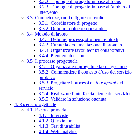
3.2.2. Tipologie di progetto in base al focus
3.2.3. Tipologie di progetto in base all’ambito di
intervento
3.3. Competenze, ruoli e figure coinvolte
3.3.1. Coordinatore di progetto
3.3.2. Definire ruoli e responsabilità
3.4. Metodo di lavoro
3.4.1. Definire processi, strumenti e rituali
3.4.2. Curare la documentazione di progetto
3.4.3. Organizzare tavoli tecnici collaborativi
3.4.4. Prendere decisioni
3.5. Il processo progettuale
3.5.1. Organizzare il progetto e la sua gestione
3.5.2. Comprendere il contesto d’uso del servizio
pubblico
3.5.3. Progettare i processi e i
touchpoint
del
servizio
3.5.4. Realizzare l’interfaccia utente del servizio
3.5.5. Validare la soluzione ottenuta
4. Ricerca progettuale
4.1. Ricerca primaria
4.1.1. Interviste
4.1.2. Questionari
4.1.3. Test di usabilità
4.1.4. Web analytics