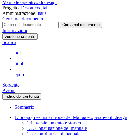
Manuale operativo di design
Progetto:
Designers Italia
Amministrazione:
italia
Cerca nel documento
Cerca nel documento
Informazioni
versione-corrente
Scarica
pdf
html
epub
Sorgente
Azioni
indice dei contenuti
Sommario
1. Scopo, destinatari e uso del Manuale operativo di design
1.1. Versionamento e storico
1.2. Consultazione del manuale
1.3. Contribuisci al manuale