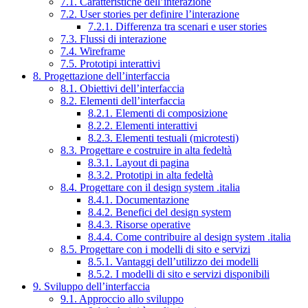
7.1. Caratteristiche dell’interazione
7.2. User stories per definire l’interazione
7.2.1. Differenza tra scenari e user stories
7.3. Flussi di interazione
7.4. Wireframe
7.5. Prototipi interattivi
8. Progettazione dell’interfaccia
8.1. Obiettivi dell’interfaccia
8.2. Elementi dell’interfaccia
8.2.1. Elementi di composizione
8.2.2. Elementi interattivi
8.2.3. Elementi testuali (microtesti)
8.3. Progettare e costruire in alta fedeltà
8.3.1. Layout di pagina
8.3.2. Prototipi in alta fedeltà
8.4. Progettare con il design system .italia
8.4.1. Documentazione
8.4.2. Benefici del design system
8.4.3. Risorse operative
8.4.4. Come contribuire al design system .italia
8.5. Progettare con i modelli di sito e servizi
8.5.1. Vantaggi dell’utilizzo dei modelli
8.5.2. I modelli di sito e servizi disponibili
9. Sviluppo dell’interfaccia
9.1. Approccio allo sviluppo