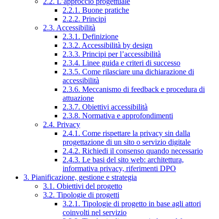
2.2. L’approccio progettuale
2.2.1. Buone pratiche
2.2.2. Principi
2.3. Accessibilità
2.3.1. Definizione
2.3.2. Accessibilità by design
2.3.3. Principi per l’accessibilità
2.3.4. Linee guida e criteri di successo
2.3.5. Come rilasciare una dichiarazione di
accessibilità
2.3.6. Meccanismo di feedback e procedura di
attuazione
2.3.7. Obiettivi accessibilità
2.3.8. Normativa e approfondimenti
2.4. Privacy
2.4.1. Come rispettare la privacy sin dalla
progettazione di un sito o servizio digitale
2.4.2. Richiedi il consenso quando necessario
2.4.3. Le basi del sito web: architettura,
informativa privacy, riferimenti DPO
3. Pianificazione, gestione e strategia
3.1. Obiettivi del progetto
3.2. Tipologie di progetti
3.2.1. Tipologie di progetto in base agli attori
coinvolti nel servizio