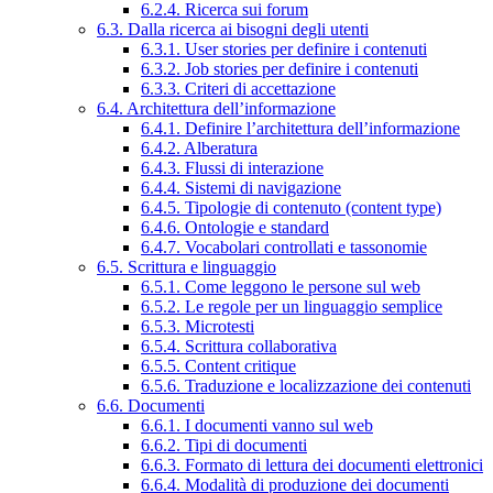
6.2.4. Ricerca sui forum
6.3. Dalla ricerca ai bisogni degli utenti
6.3.1. User stories per definire i contenuti
6.3.2. Job stories per definire i contenuti
6.3.3. Criteri di accettazione
6.4. Architettura dell’informazione
6.4.1. Definire l’architettura dell’informazione
6.4.2. Alberatura
6.4.3. Flussi di interazione
6.4.4. Sistemi di navigazione
6.4.5. Tipologie di contenuto (content type)
6.4.6. Ontologie e standard
6.4.7. Vocabolari controllati e tassonomie
6.5. Scrittura e linguaggio
6.5.1. Come leggono le persone sul web
6.5.2. Le regole per un linguaggio semplice
6.5.3. Microtesti
6.5.4. Scrittura collaborativa
6.5.5. Content critique
6.5.6. Traduzione e localizzazione dei contenuti
6.6. Documenti
6.6.1. I documenti vanno sul web
6.6.2. Tipi di documenti
6.6.3. Formato di lettura dei documenti elettronici
6.6.4. Modalità di produzione dei documenti