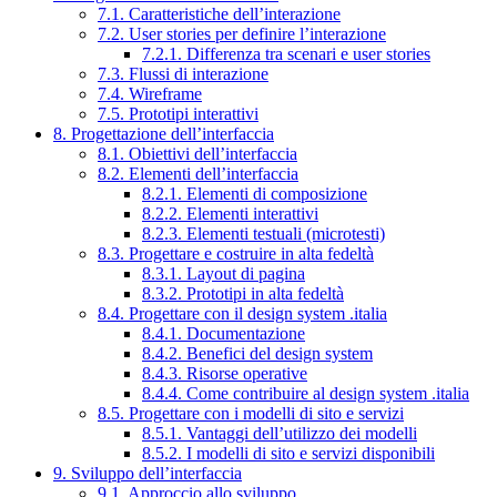
7.1. Caratteristiche dell’interazione
7.2. User stories per definire l’interazione
7.2.1. Differenza tra scenari e user stories
7.3. Flussi di interazione
7.4. Wireframe
7.5. Prototipi interattivi
8. Progettazione dell’interfaccia
8.1. Obiettivi dell’interfaccia
8.2. Elementi dell’interfaccia
8.2.1. Elementi di composizione
8.2.2. Elementi interattivi
8.2.3. Elementi testuali (microtesti)
8.3. Progettare e costruire in alta fedeltà
8.3.1. Layout di pagina
8.3.2. Prototipi in alta fedeltà
8.4. Progettare con il design system .italia
8.4.1. Documentazione
8.4.2. Benefici del design system
8.4.3. Risorse operative
8.4.4. Come contribuire al design system .italia
8.5. Progettare con i modelli di sito e servizi
8.5.1. Vantaggi dell’utilizzo dei modelli
8.5.2. I modelli di sito e servizi disponibili
9. Sviluppo dell’interfaccia
9.1. Approccio allo sviluppo