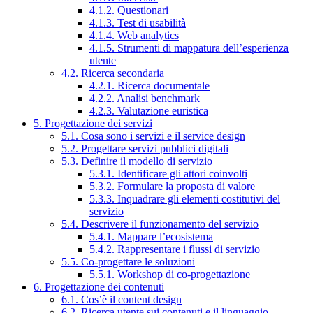
4.1.2. Questionari
4.1.3. Test di usabilità
4.1.4. Web analytics
4.1.5. Strumenti di mappatura dell’esperienza
utente
4.2. Ricerca secondaria
4.2.1. Ricerca documentale
4.2.2. Analisi benchmark
4.2.3. Valutazione euristica
5. Progettazione dei servizi
5.1. Cosa sono i servizi e il service design
5.2. Progettare servizi pubblici digitali
5.3. Definire il modello di servizio
5.3.1. Identificare gli attori coinvolti
5.3.2. Formulare la proposta di valore
5.3.3. Inquadrare gli elementi costitutivi del
servizio
5.4. Descrivere il funzionamento del servizio
5.4.1. Mappare l’ecosistema
5.4.2. Rappresentare i flussi di servizio
5.5. Co-progettare le soluzioni
5.5.1. Workshop di co-progettazione
6. Progettazione dei contenuti
6.1. Cos’è il content design
6.2. Ricerca utente sui contenuti e il linguaggio