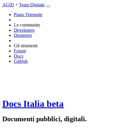
AGID
+
Team Digitale
Piano Triennale
Le community
Developers
Designers
Gli strumenti
Forum
Docs
GitHub
Docs Italia
beta
Documenti pubblici, digitali.