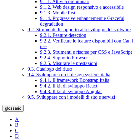
9.1.1. Attività preliminari
9.1.2. Web design responsivo e accessibile
9.1.3. Mobile first
9.1.4. Progressive enhancement e Graceful
degradation
9.2. Strumenti di supporto allo sviluppo del software
9.2.1. Feature detection
9.2.2. Verificare le feature disponibili con Can I
use
9.2.3. Strumenti e risorse per CSS e JavaScript
9.2.4. Supporto browser
9.2.5. Misurare le prestazioni
9.3. Catalogo del riuso
9.4. Sviluppare con il design system .italia
9.4.1. Il framework Bootstrap Italia
9.4.2. Il kit di sviluppo React
9.4.3. Il kit di sviluppo Angular
9.5. Sviluppare con i modelli di sito e servizi
glossario
A
B
C
D