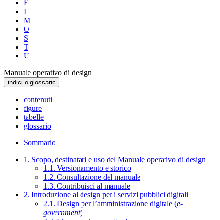
E
I
M
O
S
T
U
Manuale operativo di design
indici e glossario
contenuti
figure
tabelle
glossario
Sommario
1. Scopo, destinatari e uso del Manuale operativo di design
1.1. Versionamento e storico
1.2. Consultazione del manuale
1.3. Contribuisci al manuale
2. Introduzione al design per i servizi pubblici digitali
2.1. Design per l’amministrazione digitale (
e-
government
)