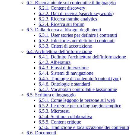
6.2. Ricerca utente sui contenuti e il linguaggio
6.2.1. Content discovery
6.2.2. Dati di ricerca (search keywords)
6.2.3. Ricerca tramite analytics
6.2.4. Ricerca sui forum
6.3. Dalla ricerca ai bisogni degli utenti
6.3.1. User stories per definire i contenuti
6.3.2. Job stories per definire i contenuti
6.3.3. Criteri di accettazione
6.4. Architettura dell’informazione
6.4.1. Definire l’architettura dell’informazione
6.4.2. Alberatura
6.4.3. Flussi di interazione
6.4.4. Sistemi di navigazione
6.4.5. Tipologie di contenuto (content type)
6.4.6. Ontologie e standard
6.4.7. Vocabolari controllati e tassonomie
6.5. Scrittura e linguaggio
6.5.1. Come leggono le persone sul web
6.5.2. Le regole per un linguaggio semplice
6.5.3. Microtesti
6.5.4. Scrittura collaborativa
6.5.5. Content critique
6.5.6. Traduzione e localizzazione dei contenuti
6.6. Documenti