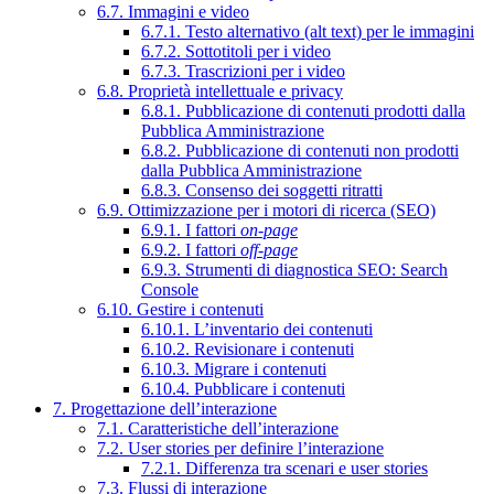
6.7. Immagini e video
6.7.1. Testo alternativo (alt text) per le immagini
6.7.2. Sottotitoli per i video
6.7.3. Trascrizioni per i video
6.8. Proprietà intellettuale e privacy
6.8.1. Pubblicazione di contenuti prodotti dalla
Pubblica Amministrazione
6.8.2. Pubblicazione di contenuti non prodotti
dalla Pubblica Amministrazione
6.8.3. Consenso dei soggetti ritratti
6.9. Ottimizzazione per i motori di ricerca (SEO)
6.9.1. I fattori
on-page
6.9.2. I fattori
off-page
6.9.3. Strumenti di diagnostica SEO: Search
Console
6.10. Gestire i contenuti
6.10.1. L’inventario dei contenuti
6.10.2. Revisionare i contenuti
6.10.3. Migrare i contenuti
6.10.4. Pubblicare i contenuti
7. Progettazione dell’interazione
7.1. Caratteristiche dell’interazione
7.2. User stories per definire l’interazione
7.2.1. Differenza tra scenari e user stories
7.3. Flussi di interazione