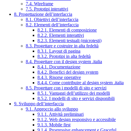
7.4. Wireframe
7.5. Prototipi interattivi
8. Progettazione dell’interfaccia
8.1. Obiettivi dell’interfaccia
8.2. Elementi dell’interfaccia
8.2.1. Elementi di composizione
8.2.2. Elementi interattivi
8.2.3. Elementi testuali (microtesti)
8.3. Progettare e costruire in alta fedeltà
8.3.1. Layout di pagina
8.3.2. Prototipi in alta fedeltà
8.4. Progettare con il design system .italia
8.4.1. Documentazione
8.4.2. Benefici del design system
8.4.3. Risorse operative
8.4.4. Come contribuire al design system .italia
8.5. Progettare con i modelli di sito e servizi
8.5.1. Vantaggi dell’utilizzo dei modelli
8.5.2. I modelli di sito e servizi disponibili
9. Sviluppo dell’interfaccia
9.1. Approccio allo sviluppo
9.1.1. Attività preliminari
9.1.2. Web design responsivo e accessibile
9.1.3. Mobile first
9.1.4. Progressive enhancement e Graceful