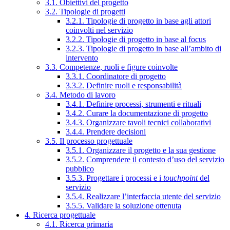
3.1. Obiettivi del progetto
3.2. Tipologie di progetti
3.2.1. Tipologie di progetto in base agli attori
coinvolti nel servizio
3.2.2. Tipologie di progetto in base al focus
3.2.3. Tipologie di progetto in base all’ambito di
intervento
3.3. Competenze, ruoli e figure coinvolte
3.3.1. Coordinatore di progetto
3.3.2. Definire ruoli e responsabilità
3.4. Metodo di lavoro
3.4.1. Definire processi, strumenti e rituali
3.4.2. Curare la documentazione di progetto
3.4.3. Organizzare tavoli tecnici collaborativi
3.4.4. Prendere decisioni
3.5. Il processo progettuale
3.5.1. Organizzare il progetto e la sua gestione
3.5.2. Comprendere il contesto d’uso del servizio
pubblico
3.5.3. Progettare i processi e i
touchpoint
del
servizio
3.5.4. Realizzare l’interfaccia utente del servizio
3.5.5. Validare la soluzione ottenuta
4. Ricerca progettuale
4.1. Ricerca primaria