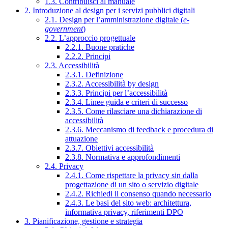
1.3. Contribuisci al manuale
2. Introduzione al design per i servizi pubblici digitali
2.1. Design per l’amministrazione digitale (
e-
government
)
2.2. L’approccio progettuale
2.2.1. Buone pratiche
2.2.2. Principi
2.3. Accessibilità
2.3.1. Definizione
2.3.2. Accessibilità by design
2.3.3. Principi per l’accessibilità
2.3.4. Linee guida e criteri di successo
2.3.5. Come rilasciare una dichiarazione di
accessibilità
2.3.6. Meccanismo di feedback e procedura di
attuazione
2.3.7. Obiettivi accessibilità
2.3.8. Normativa e approfondimenti
2.4. Privacy
2.4.1. Come rispettare la privacy sin dalla
progettazione di un sito o servizio digitale
2.4.2. Richiedi il consenso quando necessario
2.4.3. Le basi del sito web: architettura,
informativa privacy, riferimenti DPO
3. Pianificazione, gestione e strategia