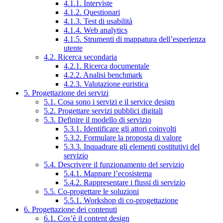
4.1.1. Interviste
4.1.2. Questionari
4.1.3. Test di usabilità
4.1.4. Web analytics
4.1.5. Strumenti di mappatura dell’esperienza
utente
4.2. Ricerca secondaria
4.2.1. Ricerca documentale
4.2.2. Analisi benchmark
4.2.3. Valutazione euristica
5. Progettazione dei servizi
5.1. Cosa sono i servizi e il service design
5.2. Progettare servizi pubblici digitali
5.3. Definire il modello di servizio
5.3.1. Identificare gli attori coinvolti
5.3.2. Formulare la proposta di valore
5.3.3. Inquadrare gli elementi costitutivi del
servizio
5.4. Descrivere il funzionamento del servizio
5.4.1. Mappare l’ecosistema
5.4.2. Rappresentare i flussi di servizio
5.5. Co-progettare le soluzioni
5.5.1. Workshop di co-progettazione
6. Progettazione dei contenuti
6.1. Cos’è il content design