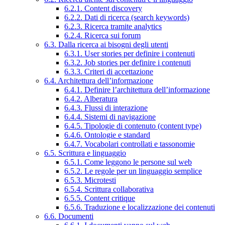
6.2.1. Content discovery
6.2.2. Dati di ricerca (search keywords)
6.2.3. Ricerca tramite analytics
6.2.4. Ricerca sui forum
6.3. Dalla ricerca ai bisogni degli utenti
6.3.1. User stories per definire i contenuti
6.3.2. Job stories per definire i contenuti
6.3.3. Criteri di accettazione
6.4. Architettura dell’informazione
6.4.1. Definire l’architettura dell’informazione
6.4.2. Alberatura
6.4.3. Flussi di interazione
6.4.4. Sistemi di navigazione
6.4.5. Tipologie di contenuto (content type)
6.4.6. Ontologie e standard
6.4.7. Vocabolari controllati e tassonomie
6.5. Scrittura e linguaggio
6.5.1. Come leggono le persone sul web
6.5.2. Le regole per un linguaggio semplice
6.5.3. Microtesti
6.5.4. Scrittura collaborativa
6.5.5. Content critique
6.5.6. Traduzione e localizzazione dei contenuti
6.6. Documenti