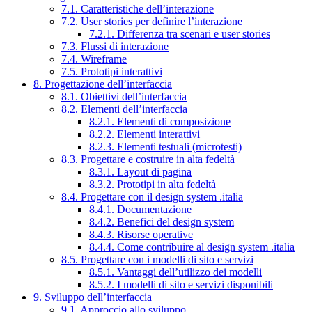
7.1. Caratteristiche dell’interazione
7.2. User stories per definire l’interazione
7.2.1. Differenza tra scenari e user stories
7.3. Flussi di interazione
7.4. Wireframe
7.5. Prototipi interattivi
8. Progettazione dell’interfaccia
8.1. Obiettivi dell’interfaccia
8.2. Elementi dell’interfaccia
8.2.1. Elementi di composizione
8.2.2. Elementi interattivi
8.2.3. Elementi testuali (microtesti)
8.3. Progettare e costruire in alta fedeltà
8.3.1. Layout di pagina
8.3.2. Prototipi in alta fedeltà
8.4. Progettare con il design system .italia
8.4.1. Documentazione
8.4.2. Benefici del design system
8.4.3. Risorse operative
8.4.4. Come contribuire al design system .italia
8.5. Progettare con i modelli di sito e servizi
8.5.1. Vantaggi dell’utilizzo dei modelli
8.5.2. I modelli di sito e servizi disponibili
9. Sviluppo dell’interfaccia
9.1. Approccio allo sviluppo