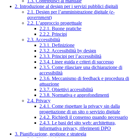
1.3. Contribuisci al manuale
2. Introduzione al design per i servizi pubblici digitali
2.1. Design per l’amministrazione digitale (
e-
government
)
2.2. L’approccio progettuale
2.2.1. Buone pratiche
2.2.2. Principi
2.3. Accessibilità
2.3.1. Definizione
2.3.2. Accessibilità by design
2.3.3. Principi per l’accessibilità
2.3.4. Linee guida e criteri di successo
2.3.5. Come rilasciare una dichiarazione di
accessibilità
2.3.6. Meccanismo di feedback e procedura di
attuazione
2.3.7. Obiettivi accessibilità
2.3.8. Normativa e approfondimenti
2.4. Privacy
2.4.1. Come rispettare la privacy sin dalla
progettazione di un sito o servizio digitale
2.4.2. Richiedi il consenso quando necessario
2.4.3. Le basi del sito web: architettura,
informativa privacy, riferimenti DPO
3. Pianificazione, gestione e strategia