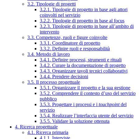
3.2. Tipologie di progetti
3.2.1. Tipologie di progetto in base agli attori
coinvolti nel servizio
3.2.2. Tipologie di progetto in base al focus
3.2.3. Tipologie di progetto in base all’ambito di
intervento
3.3. Competenze, ruoli e figure coinvolte
3.3.1. Coordinatore di progetto
3.3.2. Definire ruoli e responsabilità
3.4. Metodo di lavoro
3.4.1. Definire processi, strumenti e rituali
3.4.2. Curare la documentazione di progetto
3.4.3. Organizzare tavoli tecnici collaborativi
3.4.4. Prendere decisioni
3.5. Il processo progettuale
3.5.1. Organizzare il progetto e la sua gestione
3.5.2. Comprendere il contesto d’uso del servizio
pubblico
3.5.3. Progettare i processi e i
touchpoint
del
servizio
3.5.4. Realizzare l’interfaccia utente del servizio
3.5.5. Validare la soluzione ottenuta
4. Ricerca progettuale
4.1. Ricerca primaria
4.1.1. Interviste