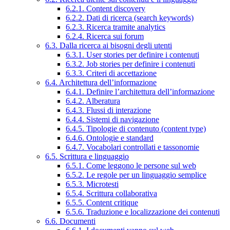
6.2.1. Content discovery
6.2.2. Dati di ricerca (search keywords)
6.2.3. Ricerca tramite analytics
6.2.4. Ricerca sui forum
6.3. Dalla ricerca ai bisogni degli utenti
6.3.1. User stories per definire i contenuti
6.3.2. Job stories per definire i contenuti
6.3.3. Criteri di accettazione
6.4. Architettura dell’informazione
6.4.1. Definire l’architettura dell’informazione
6.4.2. Alberatura
6.4.3. Flussi di interazione
6.4.4. Sistemi di navigazione
6.4.5. Tipologie di contenuto (content type)
6.4.6. Ontologie e standard
6.4.7. Vocabolari controllati e tassonomie
6.5. Scrittura e linguaggio
6.5.1. Come leggono le persone sul web
6.5.2. Le regole per un linguaggio semplice
6.5.3. Microtesti
6.5.4. Scrittura collaborativa
6.5.5. Content critique
6.5.6. Traduzione e localizzazione dei contenuti
6.6. Documenti