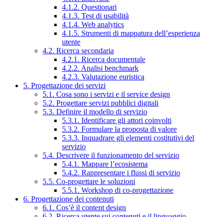
4.1.2. Questionari
4.1.3. Test di usabilità
4.1.4. Web analytics
4.1.5. Strumenti di mappatura dell’esperienza
utente
4.2. Ricerca secondaria
4.2.1. Ricerca documentale
4.2.2. Analisi benchmark
4.2.3. Valutazione euristica
5. Progettazione dei servizi
5.1. Cosa sono i servizi e il service design
5.2. Progettare servizi pubblici digitali
5.3. Definire il modello di servizio
5.3.1. Identificare gli attori coinvolti
5.3.2. Formulare la proposta di valore
5.3.3. Inquadrare gli elementi costitutivi del
servizio
5.4. Descrivere il funzionamento del servizio
5.4.1. Mappare l’ecosistema
5.4.2. Rappresentare i flussi di servizio
5.5. Co-progettare le soluzioni
5.5.1. Workshop di co-progettazione
6. Progettazione dei contenuti
6.1. Cos’è il content design
6.2. Ricerca utente sui contenuti e il linguaggio