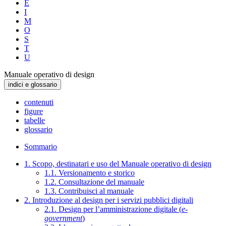
E
I
M
O
S
T
U
Manuale operativo di design
indici e glossario
contenuti
figure
tabelle
glossario
Sommario
1. Scopo, destinatari e uso del Manuale operativo di design
1.1. Versionamento e storico
1.2. Consultazione del manuale
1.3. Contribuisci al manuale
2. Introduzione al design per i servizi pubblici digitali
2.1. Design per l’amministrazione digitale (
e-
government
)