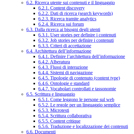
6.2. Ricerca utente sui contenuti e il linguaggio
6.2.1. Content discovery
6.2.2. Dati di ricerca (search keywords)
6.2.3. Ricerca tramite analytics
6.2.4. Ricerca sui forum
6.3. Dalla ricerca ai bisogni degli utenti
6.3.1. User stories per definire i contenuti
6.3.2. Job stories per definire i contenuti
6.3.3. Criteri di accettazione
6.4. Architettura dell’informazione
6.4.1. Definire l’architettura dell’informazione
6.4.2. Alberatura
6.4.3. Flussi di interazione
6.4.4. Sistemi di navigazione
6.4.5. Tipologie di contenuto (content type)
6.4.6. Ontologie e standard
6.4.7. Vocabolari controllati e tassonomie
6.5. Scrittura e linguaggio
6.5.1. Come leggono le persone sul web
6.5.2. Le regole per un linguaggio semplice
6.5.3. Microtesti
6.5.4. Scrittura collaborativa
6.5.5. Content critique
6.5.6. Traduzione e localizzazione dei contenuti
6.6. Documenti