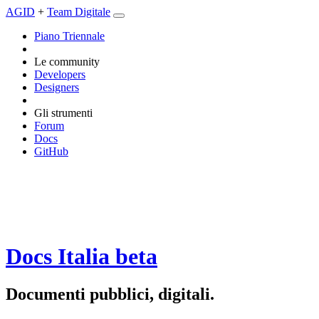
AGID
+
Team Digitale
Piano Triennale
Le community
Developers
Designers
Gli strumenti
Forum
Docs
GitHub
Docs Italia
beta
Documenti pubblici, digitali.