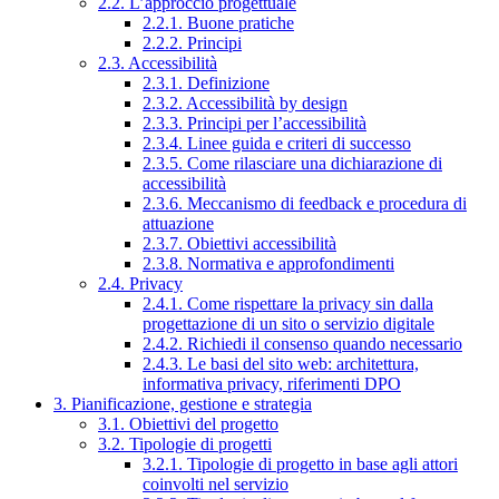
2.2. L’approccio progettuale
2.2.1. Buone pratiche
2.2.2. Principi
2.3. Accessibilità
2.3.1. Definizione
2.3.2. Accessibilità by design
2.3.3. Principi per l’accessibilità
2.3.4. Linee guida e criteri di successo
2.3.5. Come rilasciare una dichiarazione di
accessibilità
2.3.6. Meccanismo di feedback e procedura di
attuazione
2.3.7. Obiettivi accessibilità
2.3.8. Normativa e approfondimenti
2.4. Privacy
2.4.1. Come rispettare la privacy sin dalla
progettazione di un sito o servizio digitale
2.4.2. Richiedi il consenso quando necessario
2.4.3. Le basi del sito web: architettura,
informativa privacy, riferimenti DPO
3. Pianificazione, gestione e strategia
3.1. Obiettivi del progetto
3.2. Tipologie di progetti
3.2.1. Tipologie di progetto in base agli attori
coinvolti nel servizio