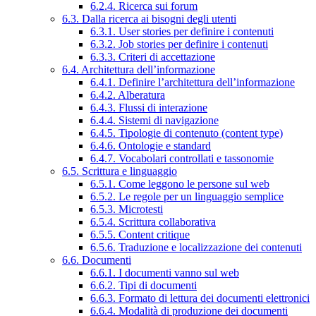
6.2.4. Ricerca sui forum
6.3. Dalla ricerca ai bisogni degli utenti
6.3.1. User stories per definire i contenuti
6.3.2. Job stories per definire i contenuti
6.3.3. Criteri di accettazione
6.4. Architettura dell’informazione
6.4.1. Definire l’architettura dell’informazione
6.4.2. Alberatura
6.4.3. Flussi di interazione
6.4.4. Sistemi di navigazione
6.4.5. Tipologie di contenuto (content type)
6.4.6. Ontologie e standard
6.4.7. Vocabolari controllati e tassonomie
6.5. Scrittura e linguaggio
6.5.1. Come leggono le persone sul web
6.5.2. Le regole per un linguaggio semplice
6.5.3. Microtesti
6.5.4. Scrittura collaborativa
6.5.5. Content critique
6.5.6. Traduzione e localizzazione dei contenuti
6.6. Documenti
6.6.1. I documenti vanno sul web
6.6.2. Tipi di documenti
6.6.3. Formato di lettura dei documenti elettronici
6.6.4. Modalità di produzione dei documenti