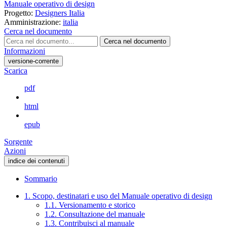
Manuale operativo di design
Progetto:
Designers Italia
Amministrazione:
italia
Cerca nel documento
Cerca nel documento
Informazioni
versione-corrente
Scarica
pdf
html
epub
Sorgente
Azioni
indice dei contenuti
Sommario
1. Scopo, destinatari e uso del Manuale operativo di design
1.1. Versionamento e storico
1.2. Consultazione del manuale
1.3. Contribuisci al manuale