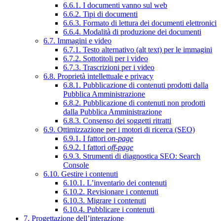
6.6.1. I documenti vanno sul web
6.6.2. Tipi di documenti
6.6.3. Formato di lettura dei documenti elettronici
6.6.4. Modalità di produzione dei documenti
6.7. Immagini e video
6.7.1. Testo alternativo (alt text) per le immagini
6.7.2. Sottotitoli per i video
6.7.3. Trascrizioni per i video
6.8. Proprietà intellettuale e privacy
6.8.1. Pubblicazione di contenuti prodotti dalla
Pubblica Amministrazione
6.8.2. Pubblicazione di contenuti non prodotti
dalla Pubblica Amministrazione
6.8.3. Consenso dei soggetti ritratti
6.9. Ottimizzazione per i motori di ricerca (SEO)
6.9.1. I fattori
on-page
6.9.2. I fattori
off-page
6.9.3. Strumenti di diagnostica SEO: Search
Console
6.10. Gestire i contenuti
6.10.1. L’inventario dei contenuti
6.10.2. Revisionare i contenuti
6.10.3. Migrare i contenuti
6.10.4. Pubblicare i contenuti
7. Progettazione dell’interazione