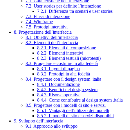
7.1. Caratteristiche dell’interazione
7.2. User stories per definire l’interazione
7.2.1. Differenza tra scenari e user stories
7.3. Flussi di interazione
7.4. Wireframe
7.5. Prototipi interattivi
8. Progettazione dell’interfaccia
8.1. Obiettivi dell’interfaccia
8.2. Elementi dell’interfaccia
8.2.1. Elementi di composizione
8.2.2. Elementi interattivi
8.2.3. Elementi testuali (microtesti)
8.3. Progettare e costruire in alta fedeltà
8.3.1. Layout di pagina
8.3.2. Prototipi in alta fedeltà
8.4. Progettare con il design system .italia
8.4.1. Documentazione
8.4.2. Benefici del design system
8.4.3. Risorse operative
8.4.4. Come contribuire al design system .italia
8.5. Progettare con i modelli di sito e servizi
8.5.1. Vantaggi dell’utilizzo dei modelli
8.5.2. I modelli di sito e servizi disponibili
9. Sviluppo dell’interfaccia
9.1. Approccio allo sviluppo