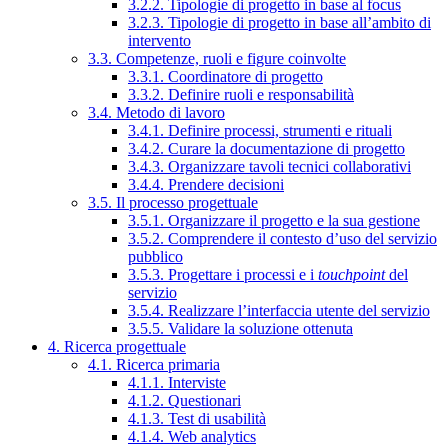
3.2.2. Tipologie di progetto in base al focus
3.2.3. Tipologie di progetto in base all’ambito di
intervento
3.3. Competenze, ruoli e figure coinvolte
3.3.1. Coordinatore di progetto
3.3.2. Definire ruoli e responsabilità
3.4. Metodo di lavoro
3.4.1. Definire processi, strumenti e rituali
3.4.2. Curare la documentazione di progetto
3.4.3. Organizzare tavoli tecnici collaborativi
3.4.4. Prendere decisioni
3.5. Il processo progettuale
3.5.1. Organizzare il progetto e la sua gestione
3.5.2. Comprendere il contesto d’uso del servizio
pubblico
3.5.3. Progettare i processi e i
touchpoint
del
servizio
3.5.4. Realizzare l’interfaccia utente del servizio
3.5.5. Validare la soluzione ottenuta
4. Ricerca progettuale
4.1. Ricerca primaria
4.1.1. Interviste
4.1.2. Questionari
4.1.3. Test di usabilità
4.1.4. Web analytics