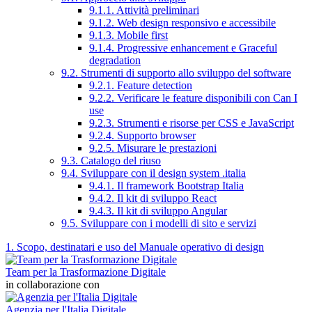
9.1.1. Attività preliminari
9.1.2. Web design responsivo e accessibile
9.1.3. Mobile first
9.1.4. Progressive enhancement e Graceful
degradation
9.2. Strumenti di supporto allo sviluppo del software
9.2.1. Feature detection
9.2.2. Verificare le feature disponibili con Can I
use
9.2.3. Strumenti e risorse per CSS e JavaScript
9.2.4. Supporto browser
9.2.5. Misurare le prestazioni
9.3. Catalogo del riuso
9.4. Sviluppare con il design system .italia
9.4.1. Il framework Bootstrap Italia
9.4.2. Il kit di sviluppo React
9.4.3. Il kit di sviluppo Angular
9.5. Sviluppare con i modelli di sito e servizi
1. Scopo, destinatari e uso del Manuale operativo di design
Team per la Trasformazione Digitale
in collaborazione con
Agenzia per l'Italia Digitale