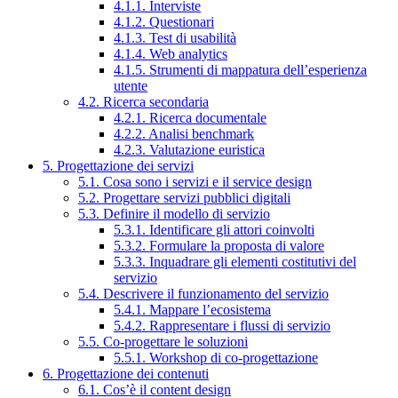
4.1.1. Interviste
4.1.2. Questionari
4.1.3. Test di usabilità
4.1.4. Web analytics
4.1.5. Strumenti di mappatura dell’esperienza
utente
4.2. Ricerca secondaria
4.2.1. Ricerca documentale
4.2.2. Analisi benchmark
4.2.3. Valutazione euristica
5. Progettazione dei servizi
5.1. Cosa sono i servizi e il service design
5.2. Progettare servizi pubblici digitali
5.3. Definire il modello di servizio
5.3.1. Identificare gli attori coinvolti
5.3.2. Formulare la proposta di valore
5.3.3. Inquadrare gli elementi costitutivi del
servizio
5.4. Descrivere il funzionamento del servizio
5.4.1. Mappare l’ecosistema
5.4.2. Rappresentare i flussi di servizio
5.5. Co-progettare le soluzioni
5.5.1. Workshop di co-progettazione
6. Progettazione dei contenuti
6.1. Cos’è il content design