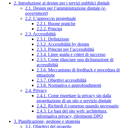
2. Introduzione al design per i servizi pubblici digitali
2.1. Design per l’amministrazione digitale (
e-
government
)
2.2. L’approccio progettuale
2.2.1. Buone pratiche
2.2.2. Principi
2.3. Accessibilità
2.3.1. Definizione
2.3.2. Accessibilità by design
2.3.3. Principi per l’accessibilità
2.3.4. Linee guida e criteri di successo
2.3.5. Come rilasciare una dichiarazione di
accessibilità
2.3.6. Meccanismo di feedback e procedura di
attuazione
2.3.7. Obiettivi accessibilità
2.3.8. Normativa e approfondimenti
2.4. Privacy
2.4.1. Come rispettare la privacy sin dalla
progettazione di un sito o servizio digitale
2.4.2. Richiedi il consenso quando necessario
2.4.3. Le basi del sito web: architettura,
informativa privacy, riferimenti DPO
3. Pianificazione, gestione e strategia
3.1. Obiettivi del progetto