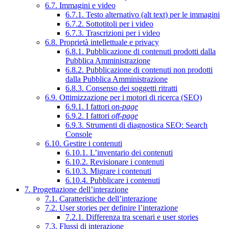
6.7. Immagini e video
6.7.1. Testo alternativo (alt text) per le immagini
6.7.2. Sottotitoli per i video
6.7.3. Trascrizioni per i video
6.8. Proprietà intellettuale e privacy
6.8.1. Pubblicazione di contenuti prodotti dalla
Pubblica Amministrazione
6.8.2. Pubblicazione di contenuti non prodotti
dalla Pubblica Amministrazione
6.8.3. Consenso dei soggetti ritratti
6.9. Ottimizzazione per i motori di ricerca (SEO)
6.9.1. I fattori
on-page
6.9.2. I fattori
off-page
6.9.3. Strumenti di diagnostica SEO: Search
Console
6.10. Gestire i contenuti
6.10.1. L’inventario dei contenuti
6.10.2. Revisionare i contenuti
6.10.3. Migrare i contenuti
6.10.4. Pubblicare i contenuti
7. Progettazione dell’interazione
7.1. Caratteristiche dell’interazione
7.2. User stories per definire l’interazione
7.2.1. Differenza tra scenari e user stories
7.3. Flussi di interazione