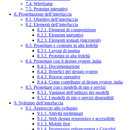
7.4. Wireframe
7.5. Prototipi interattivi
8. Progettazione dell’interfaccia
8.1. Obiettivi dell’interfaccia
8.2. Elementi dell’interfaccia
8.2.1. Elementi di composizione
8.2.2. Elementi interattivi
8.2.3. Elementi testuali (microtesti)
8.3. Progettare e costruire in alta fedeltà
8.3.1. Layout di pagina
8.3.2. Prototipi in alta fedeltà
8.4. Progettare con il design system .italia
8.4.1. Documentazione
8.4.2. Benefici del design system
8.4.3. Risorse operative
8.4.4. Come contribuire al design system .italia
8.5. Progettare con i modelli di sito e servizi
8.5.1. Vantaggi dell’utilizzo dei modelli
8.5.2. I modelli di sito e servizi disponibili
9. Sviluppo dell’interfaccia
9.1. Approccio allo sviluppo
9.1.1. Attività preliminari
9.1.2. Web design responsivo e accessibile
9.1.3. Mobile first
9.1.4. Progressive enhancement e Graceful