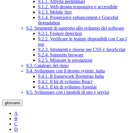
9.1.1. Attività preliminari
9.1.2. Web design responsivo e accessibile
9.1.3. Mobile first
9.1.4. Progressive enhancement e Graceful
degradation
9.2. Strumenti di supporto allo sviluppo del software
9.2.1. Feature detection
9.2.2. Verificare le feature disponibili con Can I
use
9.2.3. Strumenti e risorse per CSS e JavaScript
9.2.4. Supporto browser
9.2.5. Misurare le prestazioni
9.3. Catalogo del riuso
9.4. Sviluppare con il design system .italia
9.4.1. Il framework Bootstrap Italia
9.4.2. Il kit di sviluppo React
9.4.3. Il kit di sviluppo Angular
9.5. Sviluppare con i modelli di sito e servizi
glossario
A
B
C
D