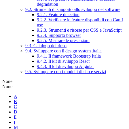
degradation
9.2. Strumenti di supporto allo sviluppo del software
9.2.1. Feature detection
9.2.2. Verificare le feature disponibili con Can I
use
9.2.3. Strumenti e risorse per CSS e JavaScript
9.2.4. Supporto browser
9.2.5. Misurare le prestazioni
9.3. Catalogo del riuso
9.4. Sviluppare con il design system .italia
9.4.1. Il framework Bootstrap Italia
9.4.2. Il kit di sviluppo React
9.4.3. Il kit di sviluppo Angular
9.5. Sviluppare con i modelli di sito e servizi
None
None
A
B
C
D
E
I
M