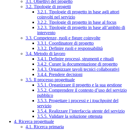
3.1. Obiettivi del progetto
3.2. Tipologie di progetti
3.2.1. Tipologie di progetto in base agli attori
coinvolti nel servizio
3.2.2. Tipologie di progetto in base al focus
3.2.3. Tipologie di progetto in base all’ambito di
intervento
3.3. Competenze, ruoli e figure coinvolte
3.3.1. Coordinatore di progetto
3.3.2. Definire ruoli e responsabilità
3.4. Metodo di lavoro
3.4.1. Definire processi, strumenti e rituali
3.4.2. Curare la documentazione di progetto
3.4.3. Organizzare tavoli tecnici collaborativi
3.4.4. Prendere decisioni
3.5. Il processo progettuale
3.5.1. Organizzare il progetto e la sua gestione
3.5.2. Comprendere il contesto d’uso del servizio
pubblico
3.5.3. Progettare i processi e i
touchpoint
del
servizio
3.5.4. Realizzare l’interfaccia utente del servizio
3.5.5. Validare la soluzione ottenuta
4. Ricerca progettuale
4.1. Ricerca primaria