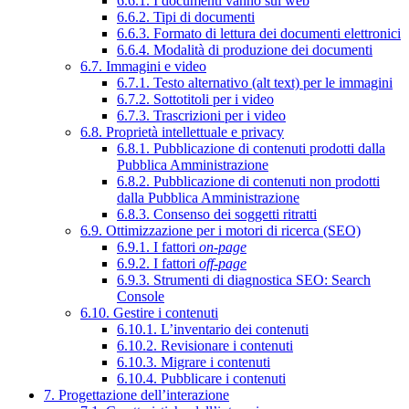
6.6.1. I documenti vanno sul web
6.6.2. Tipi di documenti
6.6.3. Formato di lettura dei documenti elettronici
6.6.4. Modalità di produzione dei documenti
6.7. Immagini e video
6.7.1. Testo alternativo (alt text) per le immagini
6.7.2. Sottotitoli per i video
6.7.3. Trascrizioni per i video
6.8. Proprietà intellettuale e privacy
6.8.1. Pubblicazione di contenuti prodotti dalla
Pubblica Amministrazione
6.8.2. Pubblicazione di contenuti non prodotti
dalla Pubblica Amministrazione
6.8.3. Consenso dei soggetti ritratti
6.9. Ottimizzazione per i motori di ricerca (SEO)
6.9.1. I fattori
on-page
6.9.2. I fattori
off-page
6.9.3. Strumenti di diagnostica SEO: Search
Console
6.10. Gestire i contenuti
6.10.1. L’inventario dei contenuti
6.10.2. Revisionare i contenuti
6.10.3. Migrare i contenuti
6.10.4. Pubblicare i contenuti
7. Progettazione dell’interazione