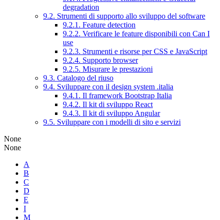
degradation
9.2. Strumenti di supporto allo sviluppo del software
9.2.1. Feature detection
9.2.2. Verificare le feature disponibili con Can I
use
9.2.3. Strumenti e risorse per CSS e JavaScript
9.2.4. Supporto browser
9.2.5. Misurare le prestazioni
9.3. Catalogo del riuso
9.4. Sviluppare con il design system .italia
9.4.1. Il framework Bootstrap Italia
9.4.2. Il kit di sviluppo React
9.4.3. Il kit di sviluppo Angular
9.5. Sviluppare con i modelli di sito e servizi
None
None
A
B
C
D
E
I
M