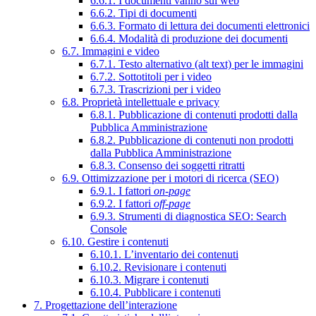
6.6.1. I documenti vanno sul web
6.6.2. Tipi di documenti
6.6.3. Formato di lettura dei documenti elettronici
6.6.4. Modalità di produzione dei documenti
6.7. Immagini e video
6.7.1. Testo alternativo (alt text) per le immagini
6.7.2. Sottotitoli per i video
6.7.3. Trascrizioni per i video
6.8. Proprietà intellettuale e privacy
6.8.1. Pubblicazione di contenuti prodotti dalla
Pubblica Amministrazione
6.8.2. Pubblicazione di contenuti non prodotti
dalla Pubblica Amministrazione
6.8.3. Consenso dei soggetti ritratti
6.9. Ottimizzazione per i motori di ricerca (SEO)
6.9.1. I fattori
on-page
6.9.2. I fattori
off-page
6.9.3. Strumenti di diagnostica SEO: Search
Console
6.10. Gestire i contenuti
6.10.1. L’inventario dei contenuti
6.10.2. Revisionare i contenuti
6.10.3. Migrare i contenuti
6.10.4. Pubblicare i contenuti
7. Progettazione dell’interazione