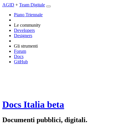
AGID
+
Team Digitale
Piano Triennale
Le community
Developers
Designers
Gli strumenti
Forum
Docs
GitHub
Docs Italia
beta
Documenti pubblici, digitali.