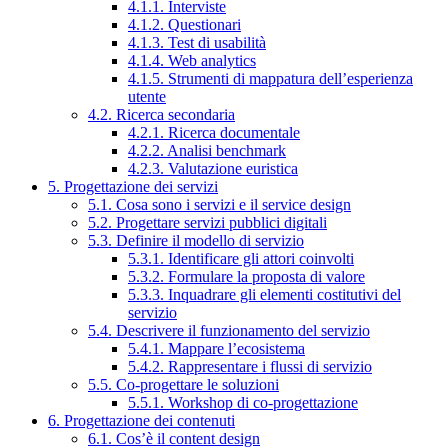
4.1.1. Interviste
4.1.2. Questionari
4.1.3. Test di usabilità
4.1.4. Web analytics
4.1.5. Strumenti di mappatura dell’esperienza
utente
4.2. Ricerca secondaria
4.2.1. Ricerca documentale
4.2.2. Analisi benchmark
4.2.3. Valutazione euristica
5. Progettazione dei servizi
5.1. Cosa sono i servizi e il service design
5.2. Progettare servizi pubblici digitali
5.3. Definire il modello di servizio
5.3.1. Identificare gli attori coinvolti
5.3.2. Formulare la proposta di valore
5.3.3. Inquadrare gli elementi costitutivi del
servizio
5.4. Descrivere il funzionamento del servizio
5.4.1. Mappare l’ecosistema
5.4.2. Rappresentare i flussi di servizio
5.5. Co-progettare le soluzioni
5.5.1. Workshop di co-progettazione
6. Progettazione dei contenuti
6.1. Cos’è il content design