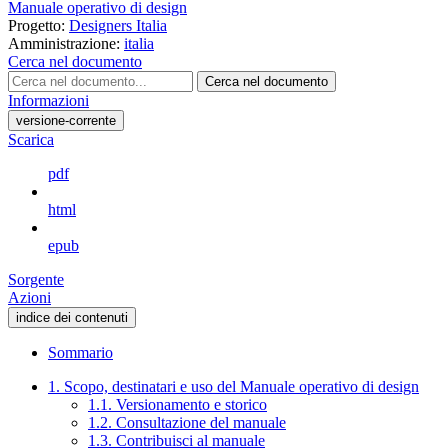
Manuale operativo di design
Progetto:
Designers Italia
Amministrazione:
italia
Cerca nel documento
Cerca nel documento
Informazioni
versione-corrente
Scarica
pdf
html
epub
Sorgente
Azioni
indice dei contenuti
Sommario
1. Scopo, destinatari e uso del Manuale operativo di design
1.1. Versionamento e storico
1.2. Consultazione del manuale
1.3. Contribuisci al manuale