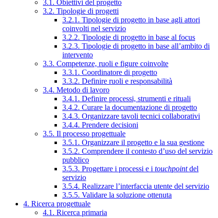
3.1. Obiettivi del progetto
3.2. Tipologie di progetti
3.2.1. Tipologie di progetto in base agli attori
coinvolti nel servizio
3.2.2. Tipologie di progetto in base al focus
3.2.3. Tipologie di progetto in base all’ambito di
intervento
3.3. Competenze, ruoli e figure coinvolte
3.3.1. Coordinatore di progetto
3.3.2. Definire ruoli e responsabilità
3.4. Metodo di lavoro
3.4.1. Definire processi, strumenti e rituali
3.4.2. Curare la documentazione di progetto
3.4.3. Organizzare tavoli tecnici collaborativi
3.4.4. Prendere decisioni
3.5. Il processo progettuale
3.5.1. Organizzare il progetto e la sua gestione
3.5.2. Comprendere il contesto d’uso del servizio
pubblico
3.5.3. Progettare i processi e i
touchpoint
del
servizio
3.5.4. Realizzare l’interfaccia utente del servizio
3.5.5. Validare la soluzione ottenuta
4. Ricerca progettuale
4.1. Ricerca primaria