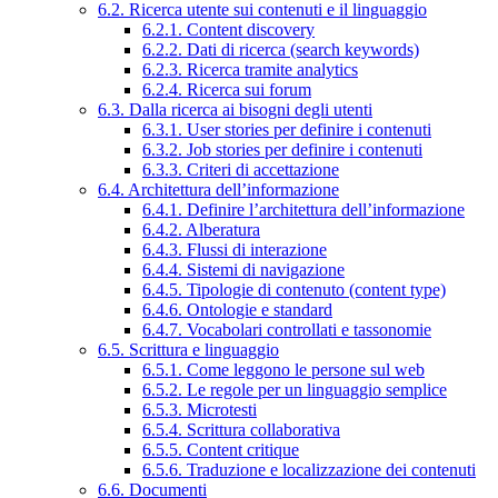
6.2. Ricerca utente sui contenuti e il linguaggio
6.2.1. Content discovery
6.2.2. Dati di ricerca (search keywords)
6.2.3. Ricerca tramite analytics
6.2.4. Ricerca sui forum
6.3. Dalla ricerca ai bisogni degli utenti
6.3.1. User stories per definire i contenuti
6.3.2. Job stories per definire i contenuti
6.3.3. Criteri di accettazione
6.4. Architettura dell’informazione
6.4.1. Definire l’architettura dell’informazione
6.4.2. Alberatura
6.4.3. Flussi di interazione
6.4.4. Sistemi di navigazione
6.4.5. Tipologie di contenuto (content type)
6.4.6. Ontologie e standard
6.4.7. Vocabolari controllati e tassonomie
6.5. Scrittura e linguaggio
6.5.1. Come leggono le persone sul web
6.5.2. Le regole per un linguaggio semplice
6.5.3. Microtesti
6.5.4. Scrittura collaborativa
6.5.5. Content critique
6.5.6. Traduzione e localizzazione dei contenuti
6.6. Documenti