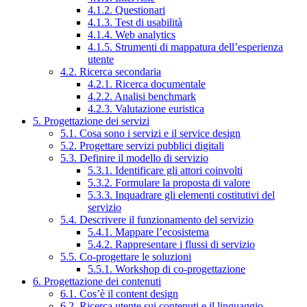
4.1.2. Questionari
4.1.3. Test di usabilità
4.1.4. Web analytics
4.1.5. Strumenti di mappatura dell’esperienza
utente
4.2. Ricerca secondaria
4.2.1. Ricerca documentale
4.2.2. Analisi benchmark
4.2.3. Valutazione euristica
5. Progettazione dei servizi
5.1. Cosa sono i servizi e il service design
5.2. Progettare servizi pubblici digitali
5.3. Definire il modello di servizio
5.3.1. Identificare gli attori coinvolti
5.3.2. Formulare la proposta di valore
5.3.3. Inquadrare gli elementi costitutivi del
servizio
5.4. Descrivere il funzionamento del servizio
5.4.1. Mappare l’ecosistema
5.4.2. Rappresentare i flussi di servizio
5.5. Co-progettare le soluzioni
5.5.1. Workshop di co-progettazione
6. Progettazione dei contenuti
6.1. Cos’è il content design
6.2. Ricerca utente sui contenuti e il linguaggio