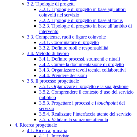
3.2. Tipologie di progetti
3.2.1. Tipologie di progetto in base agli attori
coinvolti nel servizio
3.2.2. Tipologie di progetto in base al focus
3.2.3. Tipologie di progetto in base all’ambito di
intervento
3.3. Competenze, ruoli e figure coinvolte
3.3.1. Coordinatore di progetto
3.3.2. Definire ruoli e responsabilità
3.4. Metodo di lavoro
3.4.1. Definire processi, strumenti e rituali
3.4.2. Curare la documentazione di progetto
3.4.3. Organizzare tavoli tecnici collaborativi
3.4.4. Prendere decisioni
3.5. Il processo progettuale
3.5.1. Organizzare il progetto e la sua gestione
3.5.2. Comprendere il contesto d’uso del servizio
pubblico
3.5.3. Progettare i processi e i
touchpoint
del
servizio
3.5.4. Realizzare l’interfaccia utente del servizio
3.5.5. Validare la soluzione ottenuta
4. Ricerca progettuale
4.1. Ricerca primaria
4.1.1. Interviste