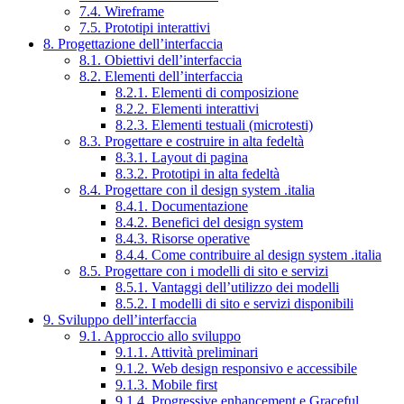
7.4. Wireframe
7.5. Prototipi interattivi
8. Progettazione dell’interfaccia
8.1. Obiettivi dell’interfaccia
8.2. Elementi dell’interfaccia
8.2.1. Elementi di composizione
8.2.2. Elementi interattivi
8.2.3. Elementi testuali (microtesti)
8.3. Progettare e costruire in alta fedeltà
8.3.1. Layout di pagina
8.3.2. Prototipi in alta fedeltà
8.4. Progettare con il design system .italia
8.4.1. Documentazione
8.4.2. Benefici del design system
8.4.3. Risorse operative
8.4.4. Come contribuire al design system .italia
8.5. Progettare con i modelli di sito e servizi
8.5.1. Vantaggi dell’utilizzo dei modelli
8.5.2. I modelli di sito e servizi disponibili
9. Sviluppo dell’interfaccia
9.1. Approccio allo sviluppo
9.1.1. Attività preliminari
9.1.2. Web design responsivo e accessibile
9.1.3. Mobile first
9.1.4. Progressive enhancement e Graceful