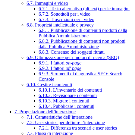
6.7. Immagini e video
6.7.1. Testo alternativo (alt text) per le immagini
6.7.2. Sottotitoli per i video
6.7.3. Trascrizioni per i video
6.8. Proprietà intellettuale e privacy
6.8.1. Pubblicazione di contenuti prodotti dalla
Pubblica Amministrazione
6.8.2. Pubblicazione di contenuti non prodotti
dalla Pubblica Amministrazione
6.8.3. Consenso dei soggetti ritratti
6.9. Ottimizzazione per i motori di ricerca (SEO)
6.9.1. I fattori
on-page
6.9.2. I fattori
off-page
6.9.3. Strumenti di diagnostica SEO: Search
Console
6.10. Gestire i contenuti
6.10.1. L’inventario dei contenuti
6.10.2. Revisionare i contenuti
6.10.3. Migrare i contenuti
6.10.4. Pubblicare i contenuti
7. Progettazione dell’interazione
7.1. Caratteristiche dell’interazione
7.2. User stories per definire l’interazione
7.2.1. Differenza tra scenari e user stories
7.3. Flussi di interazione