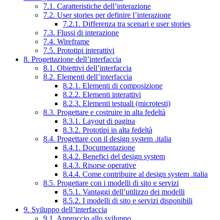
7.1. Caratteristiche dell’interazione
7.2. User stories per definire l’interazione
7.2.1. Differenza tra scenari e user stories
7.3. Flussi di interazione
7.4. Wireframe
7.5. Prototipi interattivi
8. Progettazione dell’interfaccia
8.1. Obiettivi dell’interfaccia
8.2. Elementi dell’interfaccia
8.2.1. Elementi di composizione
8.2.2. Elementi interattivi
8.2.3. Elementi testuali (microtesti)
8.3. Progettare e costruire in alta fedeltà
8.3.1. Layout di pagina
8.3.2. Prototipi in alta fedeltà
8.4. Progettare con il design system .italia
8.4.1. Documentazione
8.4.2. Benefici del design system
8.4.3. Risorse operative
8.4.4. Come contribuire al design system .italia
8.5. Progettare con i modelli di sito e servizi
8.5.1. Vantaggi dell’utilizzo dei modelli
8.5.2. I modelli di sito e servizi disponibili
9. Sviluppo dell’interfaccia
9.1. Approccio allo sviluppo