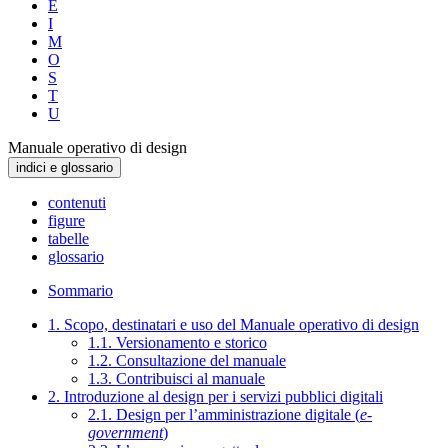
E
I
M
O
S
T
U
Manuale operativo di design
indici e glossario
contenuti
figure
tabelle
glossario
Sommario
1. Scopo, destinatari e uso del Manuale operativo di design
1.1. Versionamento e storico
1.2. Consultazione del manuale
1.3. Contribuisci al manuale
2. Introduzione al design per i servizi pubblici digitali
2.1. Design per l’amministrazione digitale (
e-
government
)