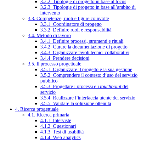
3.2.2. Tipologie di progetto in base al focus
3.2.3. Tipologie di progetto in base all’ambito di
intervento
3.3. Competenze, ruoli e figure coinvolte
3.3.1. Coordinatore di progetto
3.3.2. Definire ruoli e responsabilità
3.4. Metodo di lavoro
3.4.1. Definire processi, strumenti e rituali
3.4.2. Curare la documentazione di progetto
3.4.3. Organizzare tavoli tecnici collaborativi
3.4.4. Prendere decisioni
3.5. Il processo progettuale
3.5.1. Organizzare il progetto e la sua gestione
3.5.2. Comprendere il contesto d’uso del servizio
pubblico
3.5.3. Progettare i processi e i
touchpoint
del
servizio
3.5.4. Realizzare l’interfaccia utente del servizio
3.5.5. Validare la soluzione ottenuta
4. Ricerca progettuale
4.1. Ricerca primaria
4.1.1. Interviste
4.1.2. Questionari
4.1.3. Test di usabilità
4.1.4. Web analytics