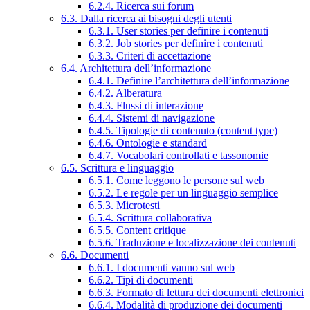
6.2.4. Ricerca sui forum
6.3. Dalla ricerca ai bisogni degli utenti
6.3.1. User stories per definire i contenuti
6.3.2. Job stories per definire i contenuti
6.3.3. Criteri di accettazione
6.4. Architettura dell’informazione
6.4.1. Definire l’architettura dell’informazione
6.4.2. Alberatura
6.4.3. Flussi di interazione
6.4.4. Sistemi di navigazione
6.4.5. Tipologie di contenuto (content type)
6.4.6. Ontologie e standard
6.4.7. Vocabolari controllati e tassonomie
6.5. Scrittura e linguaggio
6.5.1. Come leggono le persone sul web
6.5.2. Le regole per un linguaggio semplice
6.5.3. Microtesti
6.5.4. Scrittura collaborativa
6.5.5. Content critique
6.5.6. Traduzione e localizzazione dei contenuti
6.6. Documenti
6.6.1. I documenti vanno sul web
6.6.2. Tipi di documenti
6.6.3. Formato di lettura dei documenti elettronici
6.6.4. Modalità di produzione dei documenti