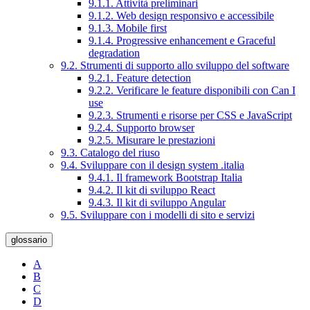
9.1.1. Attività preliminari
9.1.2. Web design responsivo e accessibile
9.1.3. Mobile first
9.1.4. Progressive enhancement e Graceful
degradation
9.2. Strumenti di supporto allo sviluppo del software
9.2.1. Feature detection
9.2.2. Verificare le feature disponibili con Can I
use
9.2.3. Strumenti e risorse per CSS e JavaScript
9.2.4. Supporto browser
9.2.5. Misurare le prestazioni
9.3. Catalogo del riuso
9.4. Sviluppare con il design system .italia
9.4.1. Il framework Bootstrap Italia
9.4.2. Il kit di sviluppo React
9.4.3. Il kit di sviluppo Angular
9.5. Sviluppare con i modelli di sito e servizi
glossario
A
B
C
D