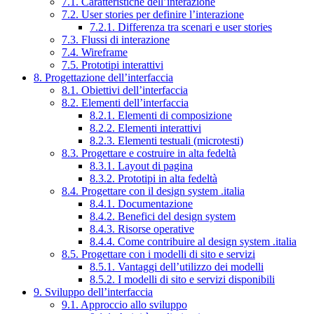
7.1. Caratteristiche dell’interazione
7.2. User stories per definire l’interazione
7.2.1. Differenza tra scenari e user stories
7.3. Flussi di interazione
7.4. Wireframe
7.5. Prototipi interattivi
8. Progettazione dell’interfaccia
8.1. Obiettivi dell’interfaccia
8.2. Elementi dell’interfaccia
8.2.1. Elementi di composizione
8.2.2. Elementi interattivi
8.2.3. Elementi testuali (microtesti)
8.3. Progettare e costruire in alta fedeltà
8.3.1. Layout di pagina
8.3.2. Prototipi in alta fedeltà
8.4. Progettare con il design system .italia
8.4.1. Documentazione
8.4.2. Benefici del design system
8.4.3. Risorse operative
8.4.4. Come contribuire al design system .italia
8.5. Progettare con i modelli di sito e servizi
8.5.1. Vantaggi dell’utilizzo dei modelli
8.5.2. I modelli di sito e servizi disponibili
9. Sviluppo dell’interfaccia
9.1. Approccio allo sviluppo