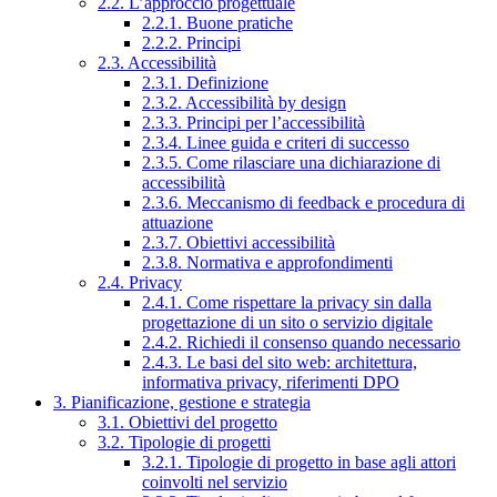
2.2. L’approccio progettuale
2.2.1. Buone pratiche
2.2.2. Principi
2.3. Accessibilità
2.3.1. Definizione
2.3.2. Accessibilità by design
2.3.3. Principi per l’accessibilità
2.3.4. Linee guida e criteri di successo
2.3.5. Come rilasciare una dichiarazione di
accessibilità
2.3.6. Meccanismo di feedback e procedura di
attuazione
2.3.7. Obiettivi accessibilità
2.3.8. Normativa e approfondimenti
2.4. Privacy
2.4.1. Come rispettare la privacy sin dalla
progettazione di un sito o servizio digitale
2.4.2. Richiedi il consenso quando necessario
2.4.3. Le basi del sito web: architettura,
informativa privacy, riferimenti DPO
3. Pianificazione, gestione e strategia
3.1. Obiettivi del progetto
3.2. Tipologie di progetti
3.2.1. Tipologie di progetto in base agli attori
coinvolti nel servizio