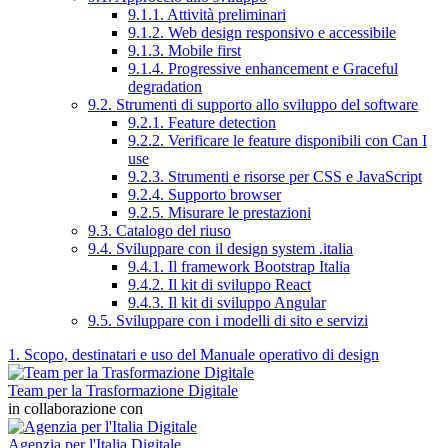
9.1.1. Attività preliminari
9.1.2. Web design responsivo e accessibile
9.1.3. Mobile first
9.1.4. Progressive enhancement e Graceful
degradation
9.2. Strumenti di supporto allo sviluppo del software
9.2.1. Feature detection
9.2.2. Verificare le feature disponibili con Can I
use
9.2.3. Strumenti e risorse per CSS e JavaScript
9.2.4. Supporto browser
9.2.5. Misurare le prestazioni
9.3. Catalogo del riuso
9.4. Sviluppare con il design system .italia
9.4.1. Il framework Bootstrap Italia
9.4.2. Il kit di sviluppo React
9.4.3. Il kit di sviluppo Angular
9.5. Sviluppare con i modelli di sito e servizi
1. Scopo, destinatari e uso del Manuale operativo di design
Team per la Trasformazione Digitale
in collaborazione con
Agenzia per l'Italia Digitale