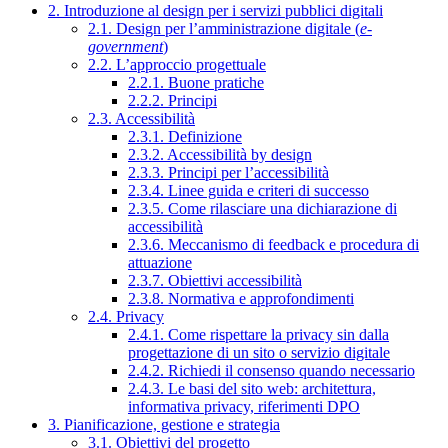
2. Introduzione al design per i servizi pubblici digitali
2.1. Design per l’amministrazione digitale (
e-
government
)
2.2. L’approccio progettuale
2.2.1. Buone pratiche
2.2.2. Principi
2.3. Accessibilità
2.3.1. Definizione
2.3.2. Accessibilità by design
2.3.3. Principi per l’accessibilità
2.3.4. Linee guida e criteri di successo
2.3.5. Come rilasciare una dichiarazione di
accessibilità
2.3.6. Meccanismo di feedback e procedura di
attuazione
2.3.7. Obiettivi accessibilità
2.3.8. Normativa e approfondimenti
2.4. Privacy
2.4.1. Come rispettare la privacy sin dalla
progettazione di un sito o servizio digitale
2.4.2. Richiedi il consenso quando necessario
2.4.3. Le basi del sito web: architettura,
informativa privacy, riferimenti DPO
3. Pianificazione, gestione e strategia
3.1. Obiettivi del progetto