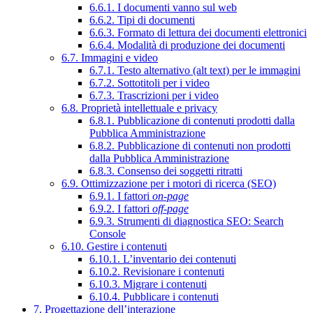
6.6.1. I documenti vanno sul web
6.6.2. Tipi di documenti
6.6.3. Formato di lettura dei documenti elettronici
6.6.4. Modalità di produzione dei documenti
6.7. Immagini e video
6.7.1. Testo alternativo (alt text) per le immagini
6.7.2. Sottotitoli per i video
6.7.3. Trascrizioni per i video
6.8. Proprietà intellettuale e privacy
6.8.1. Pubblicazione di contenuti prodotti dalla
Pubblica Amministrazione
6.8.2. Pubblicazione di contenuti non prodotti
dalla Pubblica Amministrazione
6.8.3. Consenso dei soggetti ritratti
6.9. Ottimizzazione per i motori di ricerca (SEO)
6.9.1. I fattori
on-page
6.9.2. I fattori
off-page
6.9.3. Strumenti di diagnostica SEO: Search
Console
6.10. Gestire i contenuti
6.10.1. L’inventario dei contenuti
6.10.2. Revisionare i contenuti
6.10.3. Migrare i contenuti
6.10.4. Pubblicare i contenuti
7. Progettazione dell’interazione