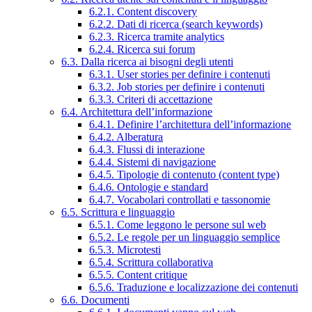
6.2.1. Content discovery
6.2.2. Dati di ricerca (search keywords)
6.2.3. Ricerca tramite analytics
6.2.4. Ricerca sui forum
6.3. Dalla ricerca ai bisogni degli utenti
6.3.1. User stories per definire i contenuti
6.3.2. Job stories per definire i contenuti
6.3.3. Criteri di accettazione
6.4. Architettura dell’informazione
6.4.1. Definire l’architettura dell’informazione
6.4.2. Alberatura
6.4.3. Flussi di interazione
6.4.4. Sistemi di navigazione
6.4.5. Tipologie di contenuto (content type)
6.4.6. Ontologie e standard
6.4.7. Vocabolari controllati e tassonomie
6.5. Scrittura e linguaggio
6.5.1. Come leggono le persone sul web
6.5.2. Le regole per un linguaggio semplice
6.5.3. Microtesti
6.5.4. Scrittura collaborativa
6.5.5. Content critique
6.5.6. Traduzione e localizzazione dei contenuti
6.6. Documenti