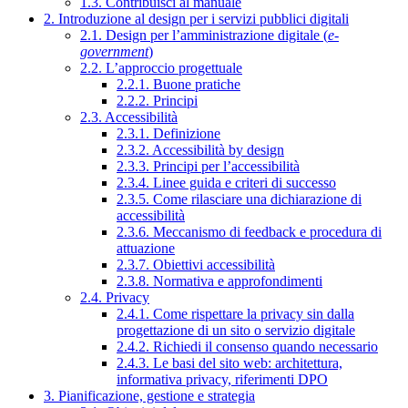
1.3. Contribuisci al manuale
2. Introduzione al design per i servizi pubblici digitali
2.1. Design per l’amministrazione digitale (
e-
government
)
2.2. L’approccio progettuale
2.2.1. Buone pratiche
2.2.2. Principi
2.3. Accessibilità
2.3.1. Definizione
2.3.2. Accessibilità by design
2.3.3. Principi per l’accessibilità
2.3.4. Linee guida e criteri di successo
2.3.5. Come rilasciare una dichiarazione di
accessibilità
2.3.6. Meccanismo di feedback e procedura di
attuazione
2.3.7. Obiettivi accessibilità
2.3.8. Normativa e approfondimenti
2.4. Privacy
2.4.1. Come rispettare la privacy sin dalla
progettazione di un sito o servizio digitale
2.4.2. Richiedi il consenso quando necessario
2.4.3. Le basi del sito web: architettura,
informativa privacy, riferimenti DPO
3. Pianificazione, gestione e strategia