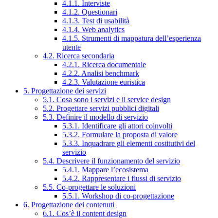
4.1.1. Interviste
4.1.2. Questionari
4.1.3. Test di usabilità
4.1.4. Web analytics
4.1.5. Strumenti di mappatura dell’esperienza
utente
4.2. Ricerca secondaria
4.2.1. Ricerca documentale
4.2.2. Analisi benchmark
4.2.3. Valutazione euristica
5. Progettazione dei servizi
5.1. Cosa sono i servizi e il service design
5.2. Progettare servizi pubblici digitali
5.3. Definire il modello di servizio
5.3.1. Identificare gli attori coinvolti
5.3.2. Formulare la proposta di valore
5.3.3. Inquadrare gli elementi costitutivi del
servizio
5.4. Descrivere il funzionamento del servizio
5.4.1. Mappare l’ecosistema
5.4.2. Rappresentare i flussi di servizio
5.5. Co-progettare le soluzioni
5.5.1. Workshop di co-progettazione
6. Progettazione dei contenuti
6.1. Cos’è il content design