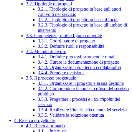
3.2. Tipologie di progetti
3.2.1. Tipologie di progetto in base agli attori
coinvolti nel servizio
3.2.2. Tipologie di progetto in base al focus
3.2.3. Tipologie di progetto in base all’ambito di
intervento
3.3. Competenze, ruoli e figure coinvolte
3.3.1. Coordinatore di progetto
3.3.2. Definire ruoli e responsabilità
3.4. Metodo di lavoro
3.4.1. Definire processi, strumenti e rituali
3.4.2. Curare la documentazione di progetto
3.4.3. Organizzare tavoli tecnici collaborativi
3.4.4. Prendere decisioni
3.5. Il processo progettuale
3.5.1. Organizzare il progetto e la sua gestione
3.5.2. Comprendere il contesto d’uso del servizio
pubblico
3.5.3. Progettare i processi e i
touchpoint
del
servizio
3.5.4. Realizzare l’interfaccia utente del servizio
3.5.5. Validare la soluzione ottenuta
4. Ricerca progettuale
4.1. Ricerca primaria
4.1.1. Interviste