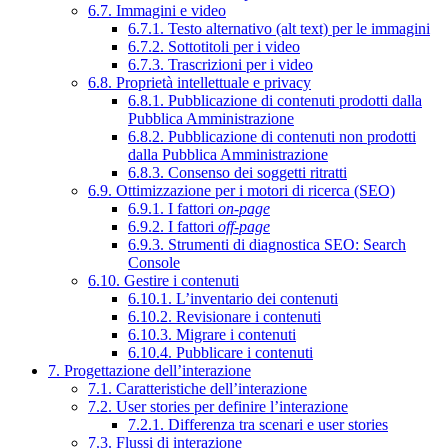
6.7. Immagini e video
6.7.1. Testo alternativo (alt text) per le immagini
6.7.2. Sottotitoli per i video
6.7.3. Trascrizioni per i video
6.8. Proprietà intellettuale e privacy
6.8.1. Pubblicazione di contenuti prodotti dalla
Pubblica Amministrazione
6.8.2. Pubblicazione di contenuti non prodotti
dalla Pubblica Amministrazione
6.8.3. Consenso dei soggetti ritratti
6.9. Ottimizzazione per i motori di ricerca (SEO)
6.9.1. I fattori
on-page
6.9.2. I fattori
off-page
6.9.3. Strumenti di diagnostica SEO: Search
Console
6.10. Gestire i contenuti
6.10.1. L’inventario dei contenuti
6.10.2. Revisionare i contenuti
6.10.3. Migrare i contenuti
6.10.4. Pubblicare i contenuti
7. Progettazione dell’interazione
7.1. Caratteristiche dell’interazione
7.2. User stories per definire l’interazione
7.2.1. Differenza tra scenari e user stories
7.3. Flussi di interazione