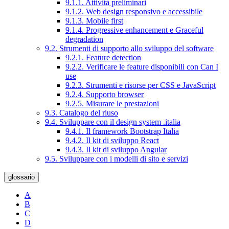
9.1.1. Attività preliminari
9.1.2. Web design responsivo e accessibile
9.1.3. Mobile first
9.1.4. Progressive enhancement e Graceful
degradation
9.2. Strumenti di supporto allo sviluppo del software
9.2.1. Feature detection
9.2.2. Verificare le feature disponibili con Can I
use
9.2.3. Strumenti e risorse per CSS e JavaScript
9.2.4. Supporto browser
9.2.5. Misurare le prestazioni
9.3. Catalogo del riuso
9.4. Sviluppare con il design system .italia
9.4.1. Il framework Bootstrap Italia
9.4.2. Il kit di sviluppo React
9.4.3. Il kit di sviluppo Angular
9.5. Sviluppare con i modelli di sito e servizi
glossario
A
B
C
D