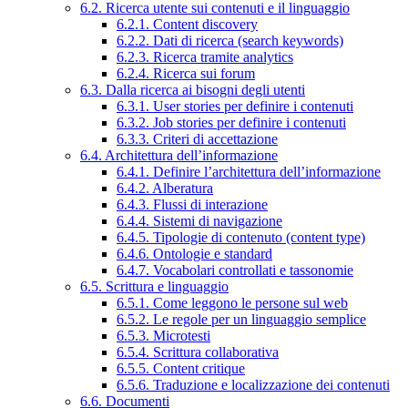
6.2. Ricerca utente sui contenuti e il linguaggio
6.2.1. Content discovery
6.2.2. Dati di ricerca (search keywords)
6.2.3. Ricerca tramite analytics
6.2.4. Ricerca sui forum
6.3. Dalla ricerca ai bisogni degli utenti
6.3.1. User stories per definire i contenuti
6.3.2. Job stories per definire i contenuti
6.3.3. Criteri di accettazione
6.4. Architettura dell’informazione
6.4.1. Definire l’architettura dell’informazione
6.4.2. Alberatura
6.4.3. Flussi di interazione
6.4.4. Sistemi di navigazione
6.4.5. Tipologie di contenuto (content type)
6.4.6. Ontologie e standard
6.4.7. Vocabolari controllati e tassonomie
6.5. Scrittura e linguaggio
6.5.1. Come leggono le persone sul web
6.5.2. Le regole per un linguaggio semplice
6.5.3. Microtesti
6.5.4. Scrittura collaborativa
6.5.5. Content critique
6.5.6. Traduzione e localizzazione dei contenuti
6.6. Documenti