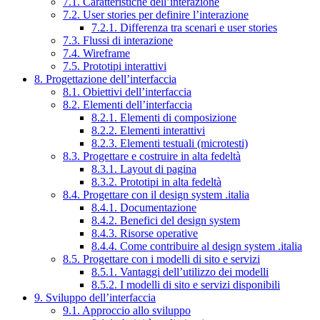
7.1. Caratteristiche dell’interazione
7.2. User stories per definire l’interazione
7.2.1. Differenza tra scenari e user stories
7.3. Flussi di interazione
7.4. Wireframe
7.5. Prototipi interattivi
8. Progettazione dell’interfaccia
8.1. Obiettivi dell’interfaccia
8.2. Elementi dell’interfaccia
8.2.1. Elementi di composizione
8.2.2. Elementi interattivi
8.2.3. Elementi testuali (microtesti)
8.3. Progettare e costruire in alta fedeltà
8.3.1. Layout di pagina
8.3.2. Prototipi in alta fedeltà
8.4. Progettare con il design system .italia
8.4.1. Documentazione
8.4.2. Benefici del design system
8.4.3. Risorse operative
8.4.4. Come contribuire al design system .italia
8.5. Progettare con i modelli di sito e servizi
8.5.1. Vantaggi dell’utilizzo dei modelli
8.5.2. I modelli di sito e servizi disponibili
9. Sviluppo dell’interfaccia
9.1. Approccio allo sviluppo