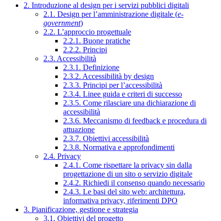
2. Introduzione al design per i servizi pubblici digitali
2.1. Design per l’amministrazione digitale (
e-
government
)
2.2. L’approccio progettuale
2.2.1. Buone pratiche
2.2.2. Principi
2.3. Accessibilità
2.3.1. Definizione
2.3.2. Accessibilità by design
2.3.3. Principi per l’accessibilità
2.3.4. Linee guida e criteri di successo
2.3.5. Come rilasciare una dichiarazione di
accessibilità
2.3.6. Meccanismo di feedback e procedura di
attuazione
2.3.7. Obiettivi accessibilità
2.3.8. Normativa e approfondimenti
2.4. Privacy
2.4.1. Come rispettare la privacy sin dalla
progettazione di un sito o servizio digitale
2.4.2. Richiedi il consenso quando necessario
2.4.3. Le basi del sito web: architettura,
informativa privacy, riferimenti DPO
3. Pianificazione, gestione e strategia
3.1. Obiettivi del progetto