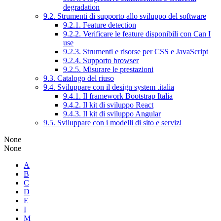
degradation
9.2. Strumenti di supporto allo sviluppo del software
9.2.1. Feature detection
9.2.2. Verificare le feature disponibili con Can I
use
9.2.3. Strumenti e risorse per CSS e JavaScript
9.2.4. Supporto browser
9.2.5. Misurare le prestazioni
9.3. Catalogo del riuso
9.4. Sviluppare con il design system .italia
9.4.1. Il framework Bootstrap Italia
9.4.2. Il kit di sviluppo React
9.4.3. Il kit di sviluppo Angular
9.5. Sviluppare con i modelli di sito e servizi
None
None
A
B
C
D
E
I
M