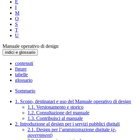
E
I
M
O
S
T
U
Manuale operativo di design
indici e glossario
contenuti
figure
tabelle
glossario
Sommario
1. Scopo, destinatari e uso del Manuale operativo di design
1.1. Versionamento e storico
1.2. Consultazione del manuale
1.3. Contribuisci al manuale
2. Introduzione al design per i servizi pubblici digitali
2.1. Design per l’amministrazione digitale (
e-
government
)