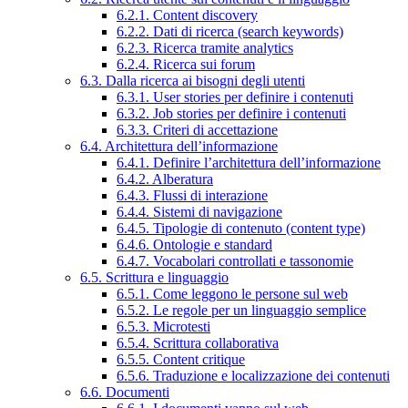
6.2.1. Content discovery
6.2.2. Dati di ricerca (search keywords)
6.2.3. Ricerca tramite analytics
6.2.4. Ricerca sui forum
6.3. Dalla ricerca ai bisogni degli utenti
6.3.1. User stories per definire i contenuti
6.3.2. Job stories per definire i contenuti
6.3.3. Criteri di accettazione
6.4. Architettura dell’informazione
6.4.1. Definire l’architettura dell’informazione
6.4.2. Alberatura
6.4.3. Flussi di interazione
6.4.4. Sistemi di navigazione
6.4.5. Tipologie di contenuto (content type)
6.4.6. Ontologie e standard
6.4.7. Vocabolari controllati e tassonomie
6.5. Scrittura e linguaggio
6.5.1. Come leggono le persone sul web
6.5.2. Le regole per un linguaggio semplice
6.5.3. Microtesti
6.5.4. Scrittura collaborativa
6.5.5. Content critique
6.5.6. Traduzione e localizzazione dei contenuti
6.6. Documenti