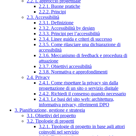
2.2. L’approccio progettuale
2.2.1. Buone pratiche
2.2.2. Principi
2.3. Accessibilità
2.3.1. Definizione
2.3.2. Accessibilità by design
2.3.3. Principi per l’accessibilità
2.3.4. Linee guida e criteri di successo
2.3.5. Come rilasciare una dichiarazione di
accessibilità
2.3.6. Meccanismo di feedback e procedura di
attuazione
2.3.7. Obiettivi accessibilità
2.3.8. Normativa e approfondimenti
2.4. Privacy
2.4.1. Come rispettare la privacy sin dalla
progettazione di un sito o servizio digitale
2.4.2. Richiedi il consenso quando necessario
2.4.3. Le basi del sito web: architettura,
informativa privacy, riferimenti DPO
3. Pianificazione, gestione e strategia
3.1. Obiettivi del progetto
3.2. Tipologie di progetti
3.2.1. Tipologie di progetto in base agli attori
coinvolti nel servizio