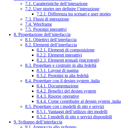
7.1. Caratteristiche dell’interazione
7.2. User stories per definire l’interazione
7.2.1. Differenza tra scenari e user stories
7.3. Flussi di interazione
7.4. Wireframe
7.5. Prototipi interattivi
8. Progettazione dell’interfaccia
8.1. Obiettivi dell’interfaccia
8.2. Elementi dell’interfaccia
8.2.1. Elementi di composizione
8.2.2. Elementi interattivi
8.2.3. Elementi testuali (microtesti)
8.3. Progettare e costruire in alta fedeltà
8.3.1. Layout di pagina
8.3.2. Prototipi in alta fedeltà
8.4. Progettare con il design system .italia
8.4.1. Documentazione
8.4.2. Benefici del design system
8.4.3. Risorse operative
8.4.4. Come contribuire al design system .italia
8.5. Progettare con i modelli di sito e servizi
8.5.1. Vantaggi dell’utilizzo dei modelli
8.5.2. I modelli di sito e servizi disponibili
9. Sviluppo dell’interfaccia
9.1. Approccio allo sviluppo