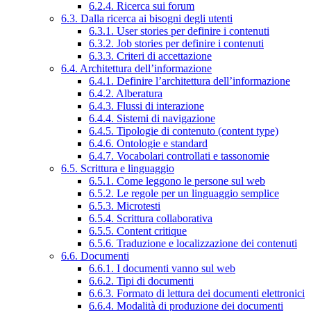
6.2.4. Ricerca sui forum
6.3. Dalla ricerca ai bisogni degli utenti
6.3.1. User stories per definire i contenuti
6.3.2. Job stories per definire i contenuti
6.3.3. Criteri di accettazione
6.4. Architettura dell’informazione
6.4.1. Definire l’architettura dell’informazione
6.4.2. Alberatura
6.4.3. Flussi di interazione
6.4.4. Sistemi di navigazione
6.4.5. Tipologie di contenuto (content type)
6.4.6. Ontologie e standard
6.4.7. Vocabolari controllati e tassonomie
6.5. Scrittura e linguaggio
6.5.1. Come leggono le persone sul web
6.5.2. Le regole per un linguaggio semplice
6.5.3. Microtesti
6.5.4. Scrittura collaborativa
6.5.5. Content critique
6.5.6. Traduzione e localizzazione dei contenuti
6.6. Documenti
6.6.1. I documenti vanno sul web
6.6.2. Tipi di documenti
6.6.3. Formato di lettura dei documenti elettronici
6.6.4. Modalità di produzione dei documenti