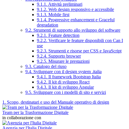
9.1.1. Attività preliminari
9.1.2. Web design responsivo e accessibile
9.1.3. Mobile first
9.1.4. Progressive enhancement e Graceful
degradation
9.2. Strumenti di supporto allo sviluppo del software
9.2.1. Feature detection
9.2.2. Verificare le feature disponibili con Can I
use
9.2.3. Strumenti e risorse per CSS e JavaScript
9.2.4. Supporto browser
9.2.5. Misurare le prestazioni
9.3. Catalogo del riuso
9.4. Sviluppare con il design system .italia
9.4.1. Il framework Bootstrap Italia
9.4.2. Il kit di sviluppo React
9.4.3. Il kit di sviluppo Angular
9.5. Sviluppare con i modelli di sito e servizi
1. Scopo, destinatari e uso del Manuale operativo di design
Team per la Trasformazione Digitale
in collaborazione con
Agenzia per l'Italia Digitale