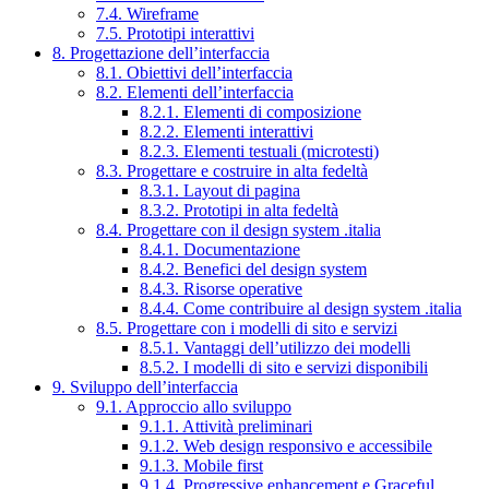
7.4. Wireframe
7.5. Prototipi interattivi
8. Progettazione dell’interfaccia
8.1. Obiettivi dell’interfaccia
8.2. Elementi dell’interfaccia
8.2.1. Elementi di composizione
8.2.2. Elementi interattivi
8.2.3. Elementi testuali (microtesti)
8.3. Progettare e costruire in alta fedeltà
8.3.1. Layout di pagina
8.3.2. Prototipi in alta fedeltà
8.4. Progettare con il design system .italia
8.4.1. Documentazione
8.4.2. Benefici del design system
8.4.3. Risorse operative
8.4.4. Come contribuire al design system .italia
8.5. Progettare con i modelli di sito e servizi
8.5.1. Vantaggi dell’utilizzo dei modelli
8.5.2. I modelli di sito e servizi disponibili
9. Sviluppo dell’interfaccia
9.1. Approccio allo sviluppo
9.1.1. Attività preliminari
9.1.2. Web design responsivo e accessibile
9.1.3. Mobile first
9.1.4. Progressive enhancement e Graceful