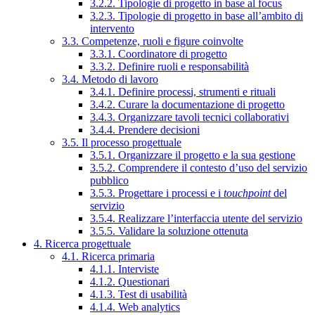
3.2.2. Tipologie di progetto in base al focus
3.2.3. Tipologie di progetto in base all’ambito di
intervento
3.3. Competenze, ruoli e figure coinvolte
3.3.1. Coordinatore di progetto
3.3.2. Definire ruoli e responsabilità
3.4. Metodo di lavoro
3.4.1. Definire processi, strumenti e rituali
3.4.2. Curare la documentazione di progetto
3.4.3. Organizzare tavoli tecnici collaborativi
3.4.4. Prendere decisioni
3.5. Il processo progettuale
3.5.1. Organizzare il progetto e la sua gestione
3.5.2. Comprendere il contesto d’uso del servizio
pubblico
3.5.3. Progettare i processi e i
touchpoint
del
servizio
3.5.4. Realizzare l’interfaccia utente del servizio
3.5.5. Validare la soluzione ottenuta
4. Ricerca progettuale
4.1. Ricerca primaria
4.1.1. Interviste
4.1.2. Questionari
4.1.3. Test di usabilità
4.1.4. Web analytics