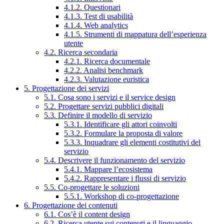
4.1.2. Questionari
4.1.3. Test di usabilità
4.1.4. Web analytics
4.1.5. Strumenti di mappatura dell’esperienza
utente
4.2. Ricerca secondaria
4.2.1. Ricerca documentale
4.2.2. Analisi benchmark
4.2.3. Valutazione euristica
5. Progettazione dei servizi
5.1. Cosa sono i servizi e il service design
5.2. Progettare servizi pubblici digitali
5.3. Definire il modello di servizio
5.3.1. Identificare gli attori coinvolti
5.3.2. Formulare la proposta di valore
5.3.3. Inquadrare gli elementi costitutivi del
servizio
5.4. Descrivere il funzionamento del servizio
5.4.1. Mappare l’ecosistema
5.4.2. Rappresentare i flussi di servizio
5.5. Co-progettare le soluzioni
5.5.1. Workshop di co-progettazione
6. Progettazione dei contenuti
6.1. Cos’è il content design
6.2. Ricerca utente sui contenuti e il linguaggio