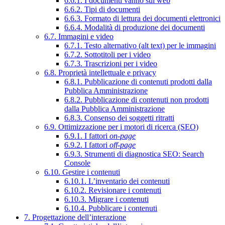
6.6.1. I documenti vanno sul web
6.6.2. Tipi di documenti
6.6.3. Formato di lettura dei documenti elettronici
6.6.4. Modalità di produzione dei documenti
6.7. Immagini e video
6.7.1. Testo alternativo (alt text) per le immagini
6.7.2. Sottotitoli per i video
6.7.3. Trascrizioni per i video
6.8. Proprietà intellettuale e privacy
6.8.1. Pubblicazione di contenuti prodotti dalla
Pubblica Amministrazione
6.8.2. Pubblicazione di contenuti non prodotti
dalla Pubblica Amministrazione
6.8.3. Consenso dei soggetti ritratti
6.9. Ottimizzazione per i motori di ricerca (SEO)
6.9.1. I fattori
on-page
6.9.2. I fattori
off-page
6.9.3. Strumenti di diagnostica SEO: Search
Console
6.10. Gestire i contenuti
6.10.1. L’inventario dei contenuti
6.10.2. Revisionare i contenuti
6.10.3. Migrare i contenuti
6.10.4. Pubblicare i contenuti
7. Progettazione dell’interazione