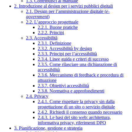
1.3. Contribuisci al manuale
2. Introduzione al design per i servizi pubblici digitali
2.1. Design per l’amministrazione digitale (
e-
government
)
2.2. L’approccio progettuale
2.2.1. Buone pratiche
2.2.2. Principi
2.3. Accessibilità
2.3.1. Definizione
2.3.2. Accessibilità by design
2.3.3. Principi per l’accessibilità
2.3.4. Linee guida e criteri di successo
2.3.5. Come rilasciare una dichiarazione di
accessibilità
2.3.6. Meccanismo di feedback e procedura di
attuazione
2.3.7. Obiettivi accessibilità
2.3.8. Normativa e approfondimenti
2.4. Privacy
2.4.1. Come rispettare la privacy sin dalla
progettazione di un sito o servizio digitale
2.4.2. Richiedi il consenso quando necessario
2.4.3. Le basi del sito web: architettura,
informativa privacy, riferimenti DPO
3. Pianificazione, gestione e strategia