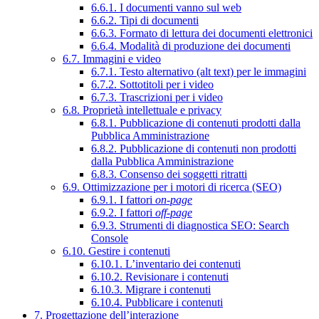
6.6.1. I documenti vanno sul web
6.6.2. Tipi di documenti
6.6.3. Formato di lettura dei documenti elettronici
6.6.4. Modalità di produzione dei documenti
6.7. Immagini e video
6.7.1. Testo alternativo (alt text) per le immagini
6.7.2. Sottotitoli per i video
6.7.3. Trascrizioni per i video
6.8. Proprietà intellettuale e privacy
6.8.1. Pubblicazione di contenuti prodotti dalla
Pubblica Amministrazione
6.8.2. Pubblicazione di contenuti non prodotti
dalla Pubblica Amministrazione
6.8.3. Consenso dei soggetti ritratti
6.9. Ottimizzazione per i motori di ricerca (SEO)
6.9.1. I fattori
on-page
6.9.2. I fattori
off-page
6.9.3. Strumenti di diagnostica SEO: Search
Console
6.10. Gestire i contenuti
6.10.1. L’inventario dei contenuti
6.10.2. Revisionare i contenuti
6.10.3. Migrare i contenuti
6.10.4. Pubblicare i contenuti
7. Progettazione dell’interazione