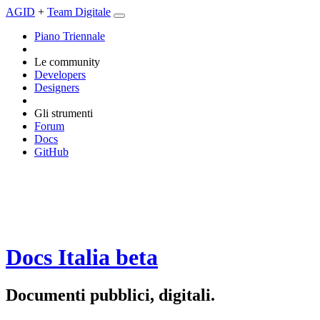
AGID
+
Team Digitale
Piano Triennale
Le community
Developers
Designers
Gli strumenti
Forum
Docs
GitHub
Docs Italia
beta
Documenti pubblici, digitali.