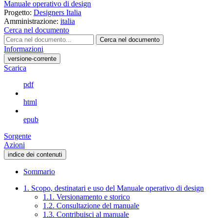
Manuale operativo di design
Progetto:
Designers Italia
Amministrazione:
italia
Cerca nel documento
Cerca nel documento
Informazioni
versione-corrente
Scarica
pdf
html
epub
Sorgente
Azioni
indice dei contenuti
Sommario
1. Scopo, destinatari e uso del Manuale operativo di design
1.1. Versionamento e storico
1.2. Consultazione del manuale
1.3. Contribuisci al manuale