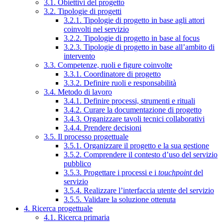
3.1. Obiettivi del progetto
3.2. Tipologie di progetti
3.2.1. Tipologie di progetto in base agli attori
coinvolti nel servizio
3.2.2. Tipologie di progetto in base al focus
3.2.3. Tipologie di progetto in base all’ambito di
intervento
3.3. Competenze, ruoli e figure coinvolte
3.3.1. Coordinatore di progetto
3.3.2. Definire ruoli e responsabilità
3.4. Metodo di lavoro
3.4.1. Definire processi, strumenti e rituali
3.4.2. Curare la documentazione di progetto
3.4.3. Organizzare tavoli tecnici collaborativi
3.4.4. Prendere decisioni
3.5. Il processo progettuale
3.5.1. Organizzare il progetto e la sua gestione
3.5.2. Comprendere il contesto d’uso del servizio
pubblico
3.5.3. Progettare i processi e i
touchpoint
del
servizio
3.5.4. Realizzare l’interfaccia utente del servizio
3.5.5. Validare la soluzione ottenuta
4. Ricerca progettuale
4.1. Ricerca primaria