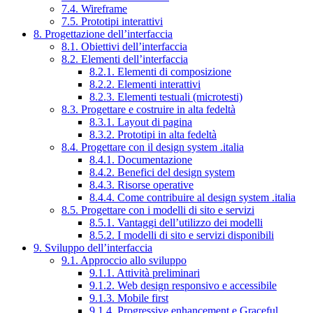
7.4. Wireframe
7.5. Prototipi interattivi
8. Progettazione dell’interfaccia
8.1. Obiettivi dell’interfaccia
8.2. Elementi dell’interfaccia
8.2.1. Elementi di composizione
8.2.2. Elementi interattivi
8.2.3. Elementi testuali (microtesti)
8.3. Progettare e costruire in alta fedeltà
8.3.1. Layout di pagina
8.3.2. Prototipi in alta fedeltà
8.4. Progettare con il design system .italia
8.4.1. Documentazione
8.4.2. Benefici del design system
8.4.3. Risorse operative
8.4.4. Come contribuire al design system .italia
8.5. Progettare con i modelli di sito e servizi
8.5.1. Vantaggi dell’utilizzo dei modelli
8.5.2. I modelli di sito e servizi disponibili
9. Sviluppo dell’interfaccia
9.1. Approccio allo sviluppo
9.1.1. Attività preliminari
9.1.2. Web design responsivo e accessibile
9.1.3. Mobile first
9.1.4. Progressive enhancement e Graceful