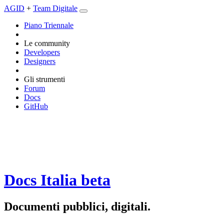
AGID
+
Team Digitale
Piano Triennale
Le community
Developers
Designers
Gli strumenti
Forum
Docs
GitHub
Docs Italia
beta
Documenti pubblici, digitali.