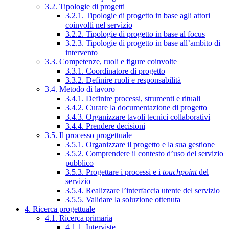
3.2. Tipologie di progetti
3.2.1. Tipologie di progetto in base agli attori
coinvolti nel servizio
3.2.2. Tipologie di progetto in base al focus
3.2.3. Tipologie di progetto in base all’ambito di
intervento
3.3. Competenze, ruoli e figure coinvolte
3.3.1. Coordinatore di progetto
3.3.2. Definire ruoli e responsabilità
3.4. Metodo di lavoro
3.4.1. Definire processi, strumenti e rituali
3.4.2. Curare la documentazione di progetto
3.4.3. Organizzare tavoli tecnici collaborativi
3.4.4. Prendere decisioni
3.5. Il processo progettuale
3.5.1. Organizzare il progetto e la sua gestione
3.5.2. Comprendere il contesto d’uso del servizio
pubblico
3.5.3. Progettare i processi e i
touchpoint
del
servizio
3.5.4. Realizzare l’interfaccia utente del servizio
3.5.5. Validare la soluzione ottenuta
4. Ricerca progettuale
4.1. Ricerca primaria
4.1.1. Interviste