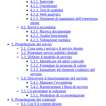
4.1.1. Interviste
4.1.2. Questionari
4.1.3. Test di usabilità
4.1.4. Web analytics
4.1.5. Strumenti di mappatura dell’esperienza
utente
4.2. Ricerca secondaria
4.2.1. Ricerca documentale
4.2.2. Analisi benchmark
4.2.3. Valutazione euristica
5. Progettazione dei servizi
5.1. Cosa sono i servizi e il service design
5.2. Progettare servizi pubblici digitali
5.3. Definire il modello di servizio
5.3.1. Identificare gli attori coinvolti
5.3.2. Formulare la proposta di valore
5.3.3. Inquadrare gli elementi costitutivi del
servizio
5.4. Descrivere il funzionamento del servizio
5.4.1. Mappare l’ecosistema
5.4.2. Rappresentare i flussi di servizio
5.5. Co-progettare le soluzioni
5.5.1. Workshop di co-progettazione
6. Progettazione dei contenuti
6.1. Cos’è il content design