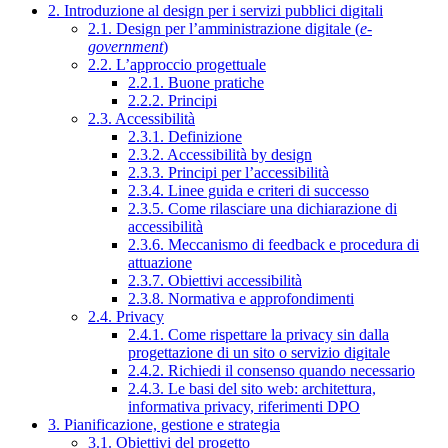
2. Introduzione al design per i servizi pubblici digitali
2.1. Design per l’amministrazione digitale (
e-
government
)
2.2. L’approccio progettuale
2.2.1. Buone pratiche
2.2.2. Principi
2.3. Accessibilità
2.3.1. Definizione
2.3.2. Accessibilità by design
2.3.3. Principi per l’accessibilità
2.3.4. Linee guida e criteri di successo
2.3.5. Come rilasciare una dichiarazione di
accessibilità
2.3.6. Meccanismo di feedback e procedura di
attuazione
2.3.7. Obiettivi accessibilità
2.3.8. Normativa e approfondimenti
2.4. Privacy
2.4.1. Come rispettare la privacy sin dalla
progettazione di un sito o servizio digitale
2.4.2. Richiedi il consenso quando necessario
2.4.3. Le basi del sito web: architettura,
informativa privacy, riferimenti DPO
3. Pianificazione, gestione e strategia
3.1. Obiettivi del progetto