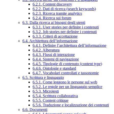
6.2.1. Content discovery
6.2.2. Dati di ricerca (search keywords)
6.2.3. Ricerca tramite analytics
6.2.4. Ricerca sui forum
6.3. Dalla ricerca ai bisogni degli utenti
6.3.1. User stories per definire i contenuti
6.3.2. Job stories per definire i contenuti
6.3.3. Criteri di accettazione
6.4. Architettura dell’informazione
6.4.1. Definire l’architettura dell’informazione
6.4.2. Alberatura
6.4.3. Flussi di interazione
6.4.4. Sistemi di navigazione
6.4.5. Tipologie di contenuto (content type)
6.4.6. Ontologie e standard
6.4.7. Vocabolari controllati e tassonomie
6.5. Scrittura e linguaggio
6.5.1. Come leggono le persone sul web
6.5.2. Le regole per un linguaggio semplice
6.5.3. Microtesti
6.5.4. Scrittura collaborativa
6.5.5. Content critique
6.5.6. Traduzione e localizzazione dei contenuti
6.6. Documenti