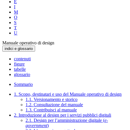
E
I
M
O
S
T
U
Manuale operativo di design
indici e glossario
contenuti
figure
tabelle
glossario
Sommario
1. Scopo, destinatari e uso del Manuale operativo di design
1.1. Versionamento e storico
1.2. Consultazione del manuale
1.3. Contribuisci al manuale
2. Introduzione al design per i servizi pubblici digitali
2.1. Design per l’amministrazione digitale (
e-
government
)