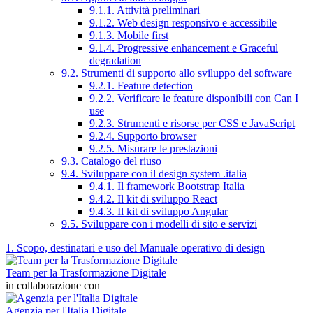
9.1.1. Attività preliminari
9.1.2. Web design responsivo e accessibile
9.1.3. Mobile first
9.1.4. Progressive enhancement e Graceful
degradation
9.2. Strumenti di supporto allo sviluppo del software
9.2.1. Feature detection
9.2.2. Verificare le feature disponibili con Can I
use
9.2.3. Strumenti e risorse per CSS e JavaScript
9.2.4. Supporto browser
9.2.5. Misurare le prestazioni
9.3. Catalogo del riuso
9.4. Sviluppare con il design system .italia
9.4.1. Il framework Bootstrap Italia
9.4.2. Il kit di sviluppo React
9.4.3. Il kit di sviluppo Angular
9.5. Sviluppare con i modelli di sito e servizi
1. Scopo, destinatari e uso del Manuale operativo di design
Team per la Trasformazione Digitale
in collaborazione con
Agenzia per l'Italia Digitale