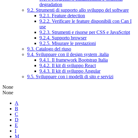
degradation
9.2. Strumenti di supporto allo sviluppo del software
9.2.1. Feature detection
9.2.2. Verificare le feature disponibili con Can I
use
9.2.3. Strumenti e risorse per CSS e JavaScript
9.2.4. Supporto browser
9.2.5. Misurare le prestazioni
9.3. Catalogo del riuso
9.4. Sviluppare con il design system .italia
9.4.1. Il framework Bootstrap Italia
9.4.2. Il kit di sviluppo React
9.4.3. Il kit di sviluppo Angular
9.5. Sviluppare con i modelli di sito e servizi
None
None
A
B
C
D
E
I
M