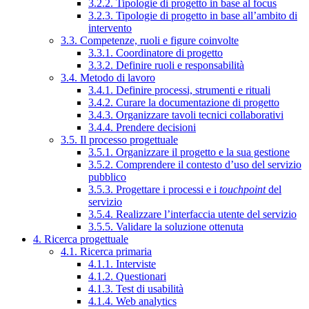
3.2.2. Tipologie di progetto in base al focus
3.2.3. Tipologie di progetto in base all’ambito di
intervento
3.3. Competenze, ruoli e figure coinvolte
3.3.1. Coordinatore di progetto
3.3.2. Definire ruoli e responsabilità
3.4. Metodo di lavoro
3.4.1. Definire processi, strumenti e rituali
3.4.2. Curare la documentazione di progetto
3.4.3. Organizzare tavoli tecnici collaborativi
3.4.4. Prendere decisioni
3.5. Il processo progettuale
3.5.1. Organizzare il progetto e la sua gestione
3.5.2. Comprendere il contesto d’uso del servizio
pubblico
3.5.3. Progettare i processi e i
touchpoint
del
servizio
3.5.4. Realizzare l’interfaccia utente del servizio
3.5.5. Validare la soluzione ottenuta
4. Ricerca progettuale
4.1. Ricerca primaria
4.1.1. Interviste
4.1.2. Questionari
4.1.3. Test di usabilità
4.1.4. Web analytics