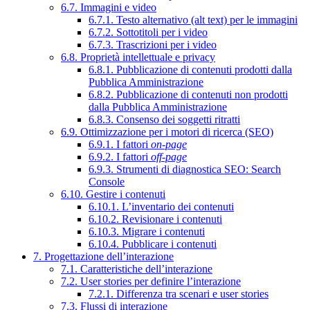
6.7. Immagini e video
6.7.1. Testo alternativo (alt text) per le immagini
6.7.2. Sottotitoli per i video
6.7.3. Trascrizioni per i video
6.8. Proprietà intellettuale e privacy
6.8.1. Pubblicazione di contenuti prodotti dalla
Pubblica Amministrazione
6.8.2. Pubblicazione di contenuti non prodotti
dalla Pubblica Amministrazione
6.8.3. Consenso dei soggetti ritratti
6.9. Ottimizzazione per i motori di ricerca (SEO)
6.9.1. I fattori
on-page
6.9.2. I fattori
off-page
6.9.3. Strumenti di diagnostica SEO: Search
Console
6.10. Gestire i contenuti
6.10.1. L’inventario dei contenuti
6.10.2. Revisionare i contenuti
6.10.3. Migrare i contenuti
6.10.4. Pubblicare i contenuti
7. Progettazione dell’interazione
7.1. Caratteristiche dell’interazione
7.2. User stories per definire l’interazione
7.2.1. Differenza tra scenari e user stories
7.3. Flussi di interazione