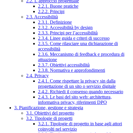
2.2. L’approccio progettuale
2.2.1. Buone pratiche
2.2.2. Principi
2.3. Accessibilità
2.3.1. Definizione
2.3.2. Accessibilità by design
2.3.3. Principi per l’accessibilità
2.3.4. Linee guida e criteri di successo
2.3.5. Come rilasciare una dichiarazione di
accessibilità
2.3.6. Meccanismo di feedback e procedura di
attuazione
2.3.7. Obiettivi accessibilità
2.3.8. Normativa e approfondimenti
2.4. Privacy
2.4.1. Come rispettare la privacy sin dalla
progettazione di un sito o servizio digitale
2.4.2. Richiedi il consenso quando necessario
2.4.3. Le basi del sito web: architettura,
informativa privacy, riferimenti DPO
3. Pianificazione, gestione e strategia
3.1. Obiettivi del progetto
3.2. Tipologie di progetti
3.2.1. Tipologie di progetto in base agli attori
coinvolti nel servizio