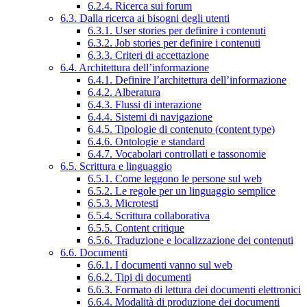
6.2.4. Ricerca sui forum
6.3. Dalla ricerca ai bisogni degli utenti
6.3.1. User stories per definire i contenuti
6.3.2. Job stories per definire i contenuti
6.3.3. Criteri di accettazione
6.4. Architettura dell’informazione
6.4.1. Definire l’architettura dell’informazione
6.4.2. Alberatura
6.4.3. Flussi di interazione
6.4.4. Sistemi di navigazione
6.4.5. Tipologie di contenuto (content type)
6.4.6. Ontologie e standard
6.4.7. Vocabolari controllati e tassonomie
6.5. Scrittura e linguaggio
6.5.1. Come leggono le persone sul web
6.5.2. Le regole per un linguaggio semplice
6.5.3. Microtesti
6.5.4. Scrittura collaborativa
6.5.5. Content critique
6.5.6. Traduzione e localizzazione dei contenuti
6.6. Documenti
6.6.1. I documenti vanno sul web
6.6.2. Tipi di documenti
6.6.3. Formato di lettura dei documenti elettronici
6.6.4. Modalità di produzione dei documenti