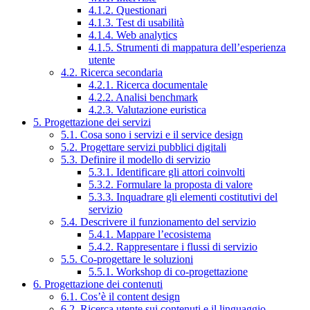
4.1.2. Questionari
4.1.3. Test di usabilità
4.1.4. Web analytics
4.1.5. Strumenti di mappatura dell’esperienza
utente
4.2. Ricerca secondaria
4.2.1. Ricerca documentale
4.2.2. Analisi benchmark
4.2.3. Valutazione euristica
5. Progettazione dei servizi
5.1. Cosa sono i servizi e il service design
5.2. Progettare servizi pubblici digitali
5.3. Definire il modello di servizio
5.3.1. Identificare gli attori coinvolti
5.3.2. Formulare la proposta di valore
5.3.3. Inquadrare gli elementi costitutivi del
servizio
5.4. Descrivere il funzionamento del servizio
5.4.1. Mappare l’ecosistema
5.4.2. Rappresentare i flussi di servizio
5.5. Co-progettare le soluzioni
5.5.1. Workshop di co-progettazione
6. Progettazione dei contenuti
6.1. Cos’è il content design
6.2. Ricerca utente sui contenuti e il linguaggio