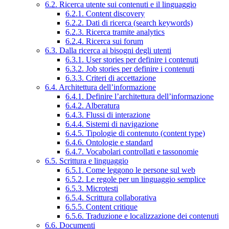
6.2. Ricerca utente sui contenuti e il linguaggio
6.2.1. Content discovery
6.2.2. Dati di ricerca (search keywords)
6.2.3. Ricerca tramite analytics
6.2.4. Ricerca sui forum
6.3. Dalla ricerca ai bisogni degli utenti
6.3.1. User stories per definire i contenuti
6.3.2. Job stories per definire i contenuti
6.3.3. Criteri di accettazione
6.4. Architettura dell’informazione
6.4.1. Definire l’architettura dell’informazione
6.4.2. Alberatura
6.4.3. Flussi di interazione
6.4.4. Sistemi di navigazione
6.4.5. Tipologie di contenuto (content type)
6.4.6. Ontologie e standard
6.4.7. Vocabolari controllati e tassonomie
6.5. Scrittura e linguaggio
6.5.1. Come leggono le persone sul web
6.5.2. Le regole per un linguaggio semplice
6.5.3. Microtesti
6.5.4. Scrittura collaborativa
6.5.5. Content critique
6.5.6. Traduzione e localizzazione dei contenuti
6.6. Documenti