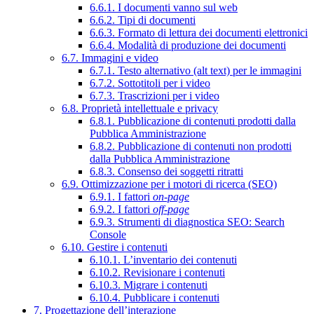
6.6.1. I documenti vanno sul web
6.6.2. Tipi di documenti
6.6.3. Formato di lettura dei documenti elettronici
6.6.4. Modalità di produzione dei documenti
6.7. Immagini e video
6.7.1. Testo alternativo (alt text) per le immagini
6.7.2. Sottotitoli per i video
6.7.3. Trascrizioni per i video
6.8. Proprietà intellettuale e privacy
6.8.1. Pubblicazione di contenuti prodotti dalla
Pubblica Amministrazione
6.8.2. Pubblicazione di contenuti non prodotti
dalla Pubblica Amministrazione
6.8.3. Consenso dei soggetti ritratti
6.9. Ottimizzazione per i motori di ricerca (SEO)
6.9.1. I fattori
on-page
6.9.2. I fattori
off-page
6.9.3. Strumenti di diagnostica SEO: Search
Console
6.10. Gestire i contenuti
6.10.1. L’inventario dei contenuti
6.10.2. Revisionare i contenuti
6.10.3. Migrare i contenuti
6.10.4. Pubblicare i contenuti
7. Progettazione dell’interazione