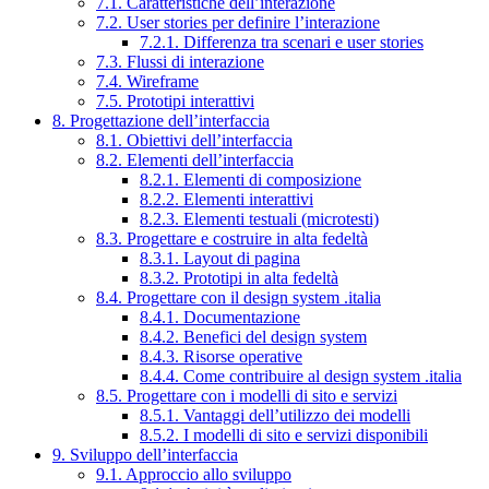
7.1. Caratteristiche dell’interazione
7.2. User stories per definire l’interazione
7.2.1. Differenza tra scenari e user stories
7.3. Flussi di interazione
7.4. Wireframe
7.5. Prototipi interattivi
8. Progettazione dell’interfaccia
8.1. Obiettivi dell’interfaccia
8.2. Elementi dell’interfaccia
8.2.1. Elementi di composizione
8.2.2. Elementi interattivi
8.2.3. Elementi testuali (microtesti)
8.3. Progettare e costruire in alta fedeltà
8.3.1. Layout di pagina
8.3.2. Prototipi in alta fedeltà
8.4. Progettare con il design system .italia
8.4.1. Documentazione
8.4.2. Benefici del design system
8.4.3. Risorse operative
8.4.4. Come contribuire al design system .italia
8.5. Progettare con i modelli di sito e servizi
8.5.1. Vantaggi dell’utilizzo dei modelli
8.5.2. I modelli di sito e servizi disponibili
9. Sviluppo dell’interfaccia
9.1. Approccio allo sviluppo