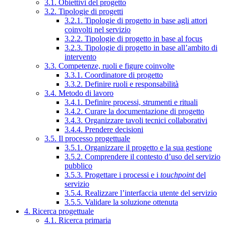
3.1. Obiettivi del progetto
3.2. Tipologie di progetti
3.2.1. Tipologie di progetto in base agli attori
coinvolti nel servizio
3.2.2. Tipologie di progetto in base al focus
3.2.3. Tipologie di progetto in base all’ambito di
intervento
3.3. Competenze, ruoli e figure coinvolte
3.3.1. Coordinatore di progetto
3.3.2. Definire ruoli e responsabilità
3.4. Metodo di lavoro
3.4.1. Definire processi, strumenti e rituali
3.4.2. Curare la documentazione di progetto
3.4.3. Organizzare tavoli tecnici collaborativi
3.4.4. Prendere decisioni
3.5. Il processo progettuale
3.5.1. Organizzare il progetto e la sua gestione
3.5.2. Comprendere il contesto d’uso del servizio
pubblico
3.5.3. Progettare i processi e i
touchpoint
del
servizio
3.5.4. Realizzare l’interfaccia utente del servizio
3.5.5. Validare la soluzione ottenuta
4. Ricerca progettuale
4.1. Ricerca primaria