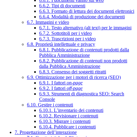
6.6.1. I documenti vanno sul web
6.6.2. Tipi di documenti
6.6.3. Formato di lettura dei documenti elettronici
6.6.4. Modalità di produzione dei documenti
6.7. Immagini e video
6.7.1. Testo alternativo (alt text) per le immagini
6.7.2. Sottotitoli per i video
6.7.3. Trascrizioni per i video
6.8. Proprietà intellettuale e privacy
6.8.1. Pubblicazione di contenuti prodotti dalla
Pubblica Amministrazione
6.8.2. Pubblicazione di contenuti non prodotti
dalla Pubblica Amministrazione
6.8.3. Consenso dei soggetti ritratti
6.9. Ottimizzazione per i motori di ricerca (SEO)
6.9.1. I fattori
on-page
6.9.2. I fattori
off-page
6.9.3. Strumenti di diagnostica SEO: Search
Console
6.10. Gestire i contenuti
6.10.1. L’inventario dei contenuti
6.10.2. Revisionare i contenuti
6.10.3. Migrare i contenuti
6.10.4. Pubblicare i contenuti
7. Progettazione dell’interazione