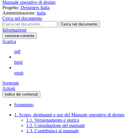
Manuale operativo di design
Progetto:
Designers Italia
Amministrazione:
italia
Cerca nel documento
Cerca nel documento
Informazioni
versione-corrente
Scarica
pdf
html
epub
Sorgente
Azioni
indice dei contenuti
Sommario
1. Scopo, destinatari e uso del Manuale operativo di design
1.1. Versionamento e storico
1.2. Consultazione del manuale
1.3. Contribuisci al manuale