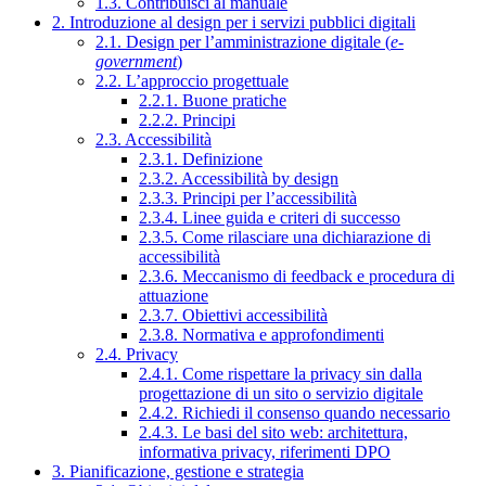
1.3. Contribuisci al manuale
2. Introduzione al design per i servizi pubblici digitali
2.1. Design per l’amministrazione digitale (
e-
government
)
2.2. L’approccio progettuale
2.2.1. Buone pratiche
2.2.2. Principi
2.3. Accessibilità
2.3.1. Definizione
2.3.2. Accessibilità by design
2.3.3. Principi per l’accessibilità
2.3.4. Linee guida e criteri di successo
2.3.5. Come rilasciare una dichiarazione di
accessibilità
2.3.6. Meccanismo di feedback e procedura di
attuazione
2.3.7. Obiettivi accessibilità
2.3.8. Normativa e approfondimenti
2.4. Privacy
2.4.1. Come rispettare la privacy sin dalla
progettazione di un sito o servizio digitale
2.4.2. Richiedi il consenso quando necessario
2.4.3. Le basi del sito web: architettura,
informativa privacy, riferimenti DPO
3. Pianificazione, gestione e strategia