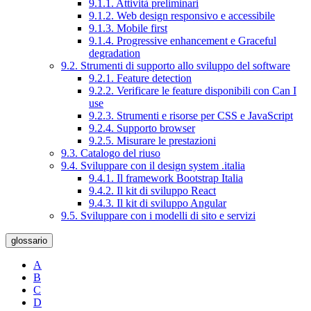
9.1.1. Attività preliminari
9.1.2. Web design responsivo e accessibile
9.1.3. Mobile first
9.1.4. Progressive enhancement e Graceful
degradation
9.2. Strumenti di supporto allo sviluppo del software
9.2.1. Feature detection
9.2.2. Verificare le feature disponibili con Can I
use
9.2.3. Strumenti e risorse per CSS e JavaScript
9.2.4. Supporto browser
9.2.5. Misurare le prestazioni
9.3. Catalogo del riuso
9.4. Sviluppare con il design system .italia
9.4.1. Il framework Bootstrap Italia
9.4.2. Il kit di sviluppo React
9.4.3. Il kit di sviluppo Angular
9.5. Sviluppare con i modelli di sito e servizi
glossario
A
B
C
D