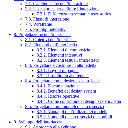
7.1. Caratteristiche dell’interazione
7.2. User stories per definire l’interazione
7.2.1. Differenza tra scenari e user stories
7.3. Flussi di interazione
7.4. Wireframe
7.5. Prototipi interattivi
8. Progettazione dell’interfaccia
8.1. Obiettivi dell’interfaccia
8.2. Elementi dell’interfaccia
8.2.1. Elementi di composizione
8.2.2. Elementi interattivi
8.2.3. Elementi testuali (microtesti)
8.3. Progettare e costruire in alta fedeltà
8.3.1. Layout di pagina
8.3.2. Prototipi in alta fedeltà
8.4. Progettare con il design system .italia
8.4.1. Documentazione
8.4.2. Benefici del design system
8.4.3. Risorse operative
8.4.4. Come contribuire al design system .italia
8.5. Progettare con i modelli di sito e servizi
8.5.1. Vantaggi dell’utilizzo dei modelli
8.5.2. I modelli di sito e servizi disponibili
9. Sviluppo dell’interfaccia
9.1. Approccio allo sviluppo