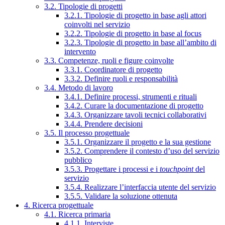
3.2. Tipologie di progetti
3.2.1. Tipologie di progetto in base agli attori
coinvolti nel servizio
3.2.2. Tipologie di progetto in base al focus
3.2.3. Tipologie di progetto in base all’ambito di
intervento
3.3. Competenze, ruoli e figure coinvolte
3.3.1. Coordinatore di progetto
3.3.2. Definire ruoli e responsabilità
3.4. Metodo di lavoro
3.4.1. Definire processi, strumenti e rituali
3.4.2. Curare la documentazione di progetto
3.4.3. Organizzare tavoli tecnici collaborativi
3.4.4. Prendere decisioni
3.5. Il processo progettuale
3.5.1. Organizzare il progetto e la sua gestione
3.5.2. Comprendere il contesto d’uso del servizio
pubblico
3.5.3. Progettare i processi e i
touchpoint
del
servizio
3.5.4. Realizzare l’interfaccia utente del servizio
3.5.5. Validare la soluzione ottenuta
4. Ricerca progettuale
4.1. Ricerca primaria
4.1.1. Interviste