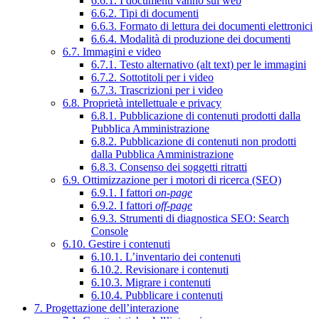
6.6.1. I documenti vanno sul web
6.6.2. Tipi di documenti
6.6.3. Formato di lettura dei documenti elettronici
6.6.4. Modalità di produzione dei documenti
6.7. Immagini e video
6.7.1. Testo alternativo (alt text) per le immagini
6.7.2. Sottotitoli per i video
6.7.3. Trascrizioni per i video
6.8. Proprietà intellettuale e privacy
6.8.1. Pubblicazione di contenuti prodotti dalla
Pubblica Amministrazione
6.8.2. Pubblicazione di contenuti non prodotti
dalla Pubblica Amministrazione
6.8.3. Consenso dei soggetti ritratti
6.9. Ottimizzazione per i motori di ricerca (SEO)
6.9.1. I fattori
on-page
6.9.2. I fattori
off-page
6.9.3. Strumenti di diagnostica SEO: Search
Console
6.10. Gestire i contenuti
6.10.1. L’inventario dei contenuti
6.10.2. Revisionare i contenuti
6.10.3. Migrare i contenuti
6.10.4. Pubblicare i contenuti
7. Progettazione dell’interazione