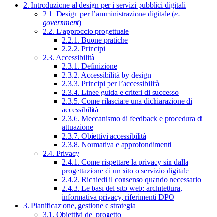
2. Introduzione al design per i servizi pubblici digitali
2.1. Design per l’amministrazione digitale (
e-
government
)
2.2. L’approccio progettuale
2.2.1. Buone pratiche
2.2.2. Principi
2.3. Accessibilità
2.3.1. Definizione
2.3.2. Accessibilità by design
2.3.3. Principi per l’accessibilità
2.3.4. Linee guida e criteri di successo
2.3.5. Come rilasciare una dichiarazione di
accessibilità
2.3.6. Meccanismo di feedback e procedura di
attuazione
2.3.7. Obiettivi accessibilità
2.3.8. Normativa e approfondimenti
2.4. Privacy
2.4.1. Come rispettare la privacy sin dalla
progettazione di un sito o servizio digitale
2.4.2. Richiedi il consenso quando necessario
2.4.3. Le basi del sito web: architettura,
informativa privacy, riferimenti DPO
3. Pianificazione, gestione e strategia
3.1. Obiettivi del progetto