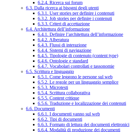
6.2.4. Ricerca sui forum
6.3. Dalla ricerca ai bisogni degli utenti
6.3.1. User stories per definire i contenuti
6.3.2. Job stories per definire i contenuti
6.3.3. Criteri di accettazione
6.4. Architettura dell’informazione
6.4.1. Definire l’architettura dell’informazione
6.4.2. Alberatura
6.4.3. Flussi di interazione
6.4.4. Sistemi di navigazione
6.4.5. Tipologie di contenuto (content type)
6.4.6. Ontologie e standard
6.4.7. Vocabolari controllati e tassonomie
6.5. Scrittura e linguaggio
6.5.1. Come leggono le persone sul web
6.5.2. Le regole per un linguaggio semplice
6.5.3. Microtesti
6.5.4. Scrittura collaborativa
6.5.5. Content critique
6.5.6. Traduzione e localizzazione dei contenuti
6.6. Documenti
6.6.1. I documenti vanno sul web
6.6.2. Tipi di documenti
6.6.3. Formato di lettura dei documenti elettronici
6.6.4. Modalità di produzione dei documenti