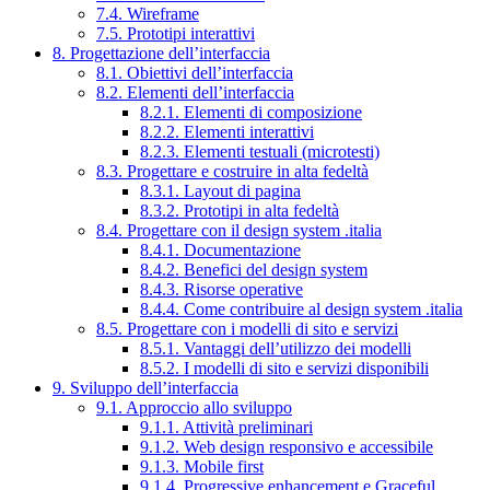
7.4. Wireframe
7.5. Prototipi interattivi
8. Progettazione dell’interfaccia
8.1. Obiettivi dell’interfaccia
8.2. Elementi dell’interfaccia
8.2.1. Elementi di composizione
8.2.2. Elementi interattivi
8.2.3. Elementi testuali (microtesti)
8.3. Progettare e costruire in alta fedeltà
8.3.1. Layout di pagina
8.3.2. Prototipi in alta fedeltà
8.4. Progettare con il design system .italia
8.4.1. Documentazione
8.4.2. Benefici del design system
8.4.3. Risorse operative
8.4.4. Come contribuire al design system .italia
8.5. Progettare con i modelli di sito e servizi
8.5.1. Vantaggi dell’utilizzo dei modelli
8.5.2. I modelli di sito e servizi disponibili
9. Sviluppo dell’interfaccia
9.1. Approccio allo sviluppo
9.1.1. Attività preliminari
9.1.2. Web design responsivo e accessibile
9.1.3. Mobile first
9.1.4. Progressive enhancement e Graceful