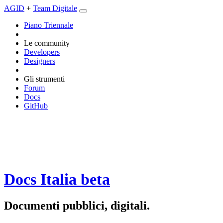
AGID
+
Team Digitale
Piano Triennale
Le community
Developers
Designers
Gli strumenti
Forum
Docs
GitHub
Docs Italia
beta
Documenti pubblici, digitali.