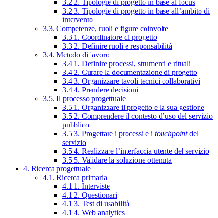
3.2.2. Tipologie di progetto in base al focus
3.2.3. Tipologie di progetto in base all’ambito di
intervento
3.3. Competenze, ruoli e figure coinvolte
3.3.1. Coordinatore di progetto
3.3.2. Definire ruoli e responsabilità
3.4. Metodo di lavoro
3.4.1. Definire processi, strumenti e rituali
3.4.2. Curare la documentazione di progetto
3.4.3. Organizzare tavoli tecnici collaborativi
3.4.4. Prendere decisioni
3.5. Il processo progettuale
3.5.1. Organizzare il progetto e la sua gestione
3.5.2. Comprendere il contesto d’uso del servizio
pubblico
3.5.3. Progettare i processi e i
touchpoint
del
servizio
3.5.4. Realizzare l’interfaccia utente del servizio
3.5.5. Validare la soluzione ottenuta
4. Ricerca progettuale
4.1. Ricerca primaria
4.1.1. Interviste
4.1.2. Questionari
4.1.3. Test di usabilità
4.1.4. Web analytics