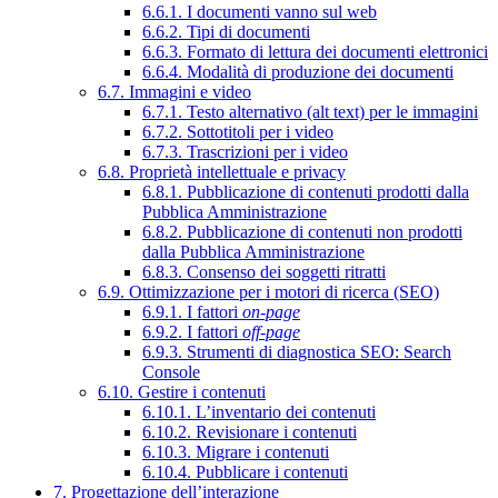
6.6.1. I documenti vanno sul web
6.6.2. Tipi di documenti
6.6.3. Formato di lettura dei documenti elettronici
6.6.4. Modalità di produzione dei documenti
6.7. Immagini e video
6.7.1. Testo alternativo (alt text) per le immagini
6.7.2. Sottotitoli per i video
6.7.3. Trascrizioni per i video
6.8. Proprietà intellettuale e privacy
6.8.1. Pubblicazione di contenuti prodotti dalla
Pubblica Amministrazione
6.8.2. Pubblicazione di contenuti non prodotti
dalla Pubblica Amministrazione
6.8.3. Consenso dei soggetti ritratti
6.9. Ottimizzazione per i motori di ricerca (SEO)
6.9.1. I fattori
on-page
6.9.2. I fattori
off-page
6.9.3. Strumenti di diagnostica SEO: Search
Console
6.10. Gestire i contenuti
6.10.1. L’inventario dei contenuti
6.10.2. Revisionare i contenuti
6.10.3. Migrare i contenuti
6.10.4. Pubblicare i contenuti
7. Progettazione dell’interazione