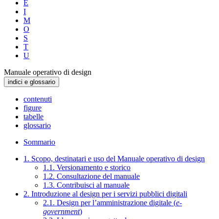
E
I
M
O
S
T
U
Manuale operativo di design
indici e glossario
contenuti
figure
tabelle
glossario
Sommario
1. Scopo, destinatari e uso del Manuale operativo di design
1.1. Versionamento e storico
1.2. Consultazione del manuale
1.3. Contribuisci al manuale
2. Introduzione al design per i servizi pubblici digitali
2.1. Design per l’amministrazione digitale (
e-
government
)