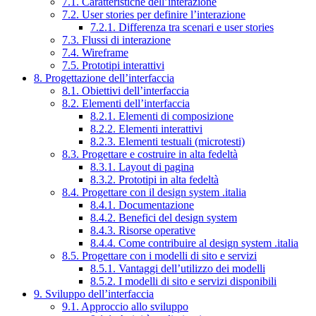
7.1. Caratteristiche dell’interazione
7.2. User stories per definire l’interazione
7.2.1. Differenza tra scenari e user stories
7.3. Flussi di interazione
7.4. Wireframe
7.5. Prototipi interattivi
8. Progettazione dell’interfaccia
8.1. Obiettivi dell’interfaccia
8.2. Elementi dell’interfaccia
8.2.1. Elementi di composizione
8.2.2. Elementi interattivi
8.2.3. Elementi testuali (microtesti)
8.3. Progettare e costruire in alta fedeltà
8.3.1. Layout di pagina
8.3.2. Prototipi in alta fedeltà
8.4. Progettare con il design system .italia
8.4.1. Documentazione
8.4.2. Benefici del design system
8.4.3. Risorse operative
8.4.4. Come contribuire al design system .italia
8.5. Progettare con i modelli di sito e servizi
8.5.1. Vantaggi dell’utilizzo dei modelli
8.5.2. I modelli di sito e servizi disponibili
9. Sviluppo dell’interfaccia
9.1. Approccio allo sviluppo