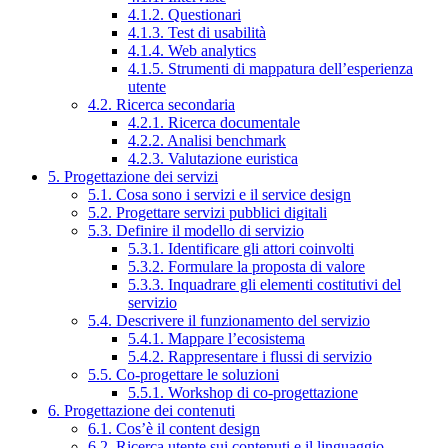
4.1.2. Questionari
4.1.3. Test di usabilità
4.1.4. Web analytics
4.1.5. Strumenti di mappatura dell’esperienza
utente
4.2. Ricerca secondaria
4.2.1. Ricerca documentale
4.2.2. Analisi benchmark
4.2.3. Valutazione euristica
5. Progettazione dei servizi
5.1. Cosa sono i servizi e il service design
5.2. Progettare servizi pubblici digitali
5.3. Definire il modello di servizio
5.3.1. Identificare gli attori coinvolti
5.3.2. Formulare la proposta di valore
5.3.3. Inquadrare gli elementi costitutivi del
servizio
5.4. Descrivere il funzionamento del servizio
5.4.1. Mappare l’ecosistema
5.4.2. Rappresentare i flussi di servizio
5.5. Co-progettare le soluzioni
5.5.1. Workshop di co-progettazione
6. Progettazione dei contenuti
6.1. Cos’è il content design
6.2. Ricerca utente sui contenuti e il linguaggio