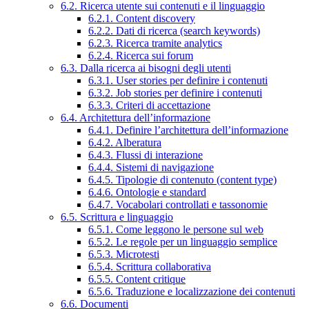
6.2. Ricerca utente sui contenuti e il linguaggio
6.2.1. Content discovery
6.2.2. Dati di ricerca (search keywords)
6.2.3. Ricerca tramite analytics
6.2.4. Ricerca sui forum
6.3. Dalla ricerca ai bisogni degli utenti
6.3.1. User stories per definire i contenuti
6.3.2. Job stories per definire i contenuti
6.3.3. Criteri di accettazione
6.4. Architettura dell’informazione
6.4.1. Definire l’architettura dell’informazione
6.4.2. Alberatura
6.4.3. Flussi di interazione
6.4.4. Sistemi di navigazione
6.4.5. Tipologie di contenuto (content type)
6.4.6. Ontologie e standard
6.4.7. Vocabolari controllati e tassonomie
6.5. Scrittura e linguaggio
6.5.1. Come leggono le persone sul web
6.5.2. Le regole per un linguaggio semplice
6.5.3. Microtesti
6.5.4. Scrittura collaborativa
6.5.5. Content critique
6.5.6. Traduzione e localizzazione dei contenuti
6.6. Documenti