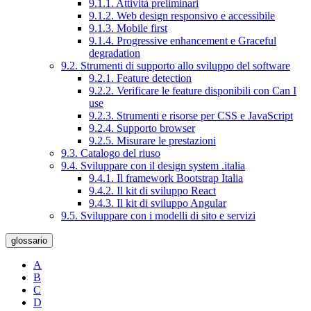
9.1.1. Attività preliminari
9.1.2. Web design responsivo e accessibile
9.1.3. Mobile first
9.1.4. Progressive enhancement e Graceful
degradation
9.2. Strumenti di supporto allo sviluppo del software
9.2.1. Feature detection
9.2.2. Verificare le feature disponibili con Can I
use
9.2.3. Strumenti e risorse per CSS e JavaScript
9.2.4. Supporto browser
9.2.5. Misurare le prestazioni
9.3. Catalogo del riuso
9.4. Sviluppare con il design system .italia
9.4.1. Il framework Bootstrap Italia
9.4.2. Il kit di sviluppo React
9.4.3. Il kit di sviluppo Angular
9.5. Sviluppare con i modelli di sito e servizi
glossario
A
B
C
D