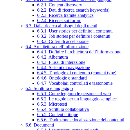
6.2.1. Content discovery
6.2.2. Dati di ricerca (search keywords)
6.2.3. Ricerca tramite analytics
6.2.4. Ricerca sui forum
6.3. Dalla ricerca ai bisogni degli utenti
6.3.1. User stories per definire i contenuti
6.3.2. Job stories per definire i contenuti
6.3.3. Criteri di accettazione
6.4. Architettura dell’informazione
6.4.1. Definire l’architettura dell’informazione
6.4.2. Alberatura
6.4.3. Flussi di interazione
6.4.4. Sistemi di navigazione
6.4.5. Tipologie di contenuto (content type)
6.4.6. Ontologie e standard
6.4.7. Vocabolari controllati e tassonomie
6.5. Scrittura e linguaggio
6.5.1. Come leggono le persone sul web
6.5.2. Le regole per un linguaggio semplice
6.5.3. Microtesti
6.5.4. Scrittura collaborativa
6.5.5. Content critique
6.5.6. Traduzione e localizzazione dei contenuti
6.6. Documenti