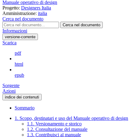
Manuale operativo di design
Progetto:
Designers Italia
Amministrazione:
italia
Cerca nel documento
Cerca nel documento
Informazioni
versione-corrente
Scarica
pdf
html
epub
Sorgente
Azioni
indice dei contenuti
Sommario
1. Scopo, destinatari e uso del Manuale operativo di design
1.1. Versionamento e storico
1.2. Consultazione del manuale
1.3. Contribuisci al manuale