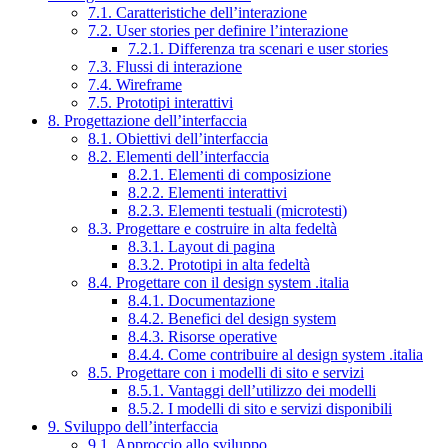
7.1. Caratteristiche dell’interazione
7.2. User stories per definire l’interazione
7.2.1. Differenza tra scenari e user stories
7.3. Flussi di interazione
7.4. Wireframe
7.5. Prototipi interattivi
8. Progettazione dell’interfaccia
8.1. Obiettivi dell’interfaccia
8.2. Elementi dell’interfaccia
8.2.1. Elementi di composizione
8.2.2. Elementi interattivi
8.2.3. Elementi testuali (microtesti)
8.3. Progettare e costruire in alta fedeltà
8.3.1. Layout di pagina
8.3.2. Prototipi in alta fedeltà
8.4. Progettare con il design system .italia
8.4.1. Documentazione
8.4.2. Benefici del design system
8.4.3. Risorse operative
8.4.4. Come contribuire al design system .italia
8.5. Progettare con i modelli di sito e servizi
8.5.1. Vantaggi dell’utilizzo dei modelli
8.5.2. I modelli di sito e servizi disponibili
9. Sviluppo dell’interfaccia
9.1. Approccio allo sviluppo