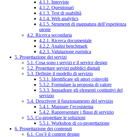
4.1.1. Interviste
4.1.2. Questionari
4.1.3. Test di usabilità
4.1.4. Web analytics
4.1.5. Strumenti di mappatura dell’esperienza
utente
4.2. Ricerca secondaria
4.2.1. Ricerca documentale
4.2.2. Analisi benchmark
4.2.3. Valutazione euristica
5. Progettazione dei servizi
5.1. Cosa sono i servizi e il service design
5.2. Progettare servizi pubblici digitali
5.3. Definire il modello di servizio
5.3.1. Identificare gli attori coinvolti
5.3.2. Formulare la proposta di valore
5.3.3. Inquadrare gli elementi costitutivi del
servizio
5.4. Descrivere il funzionamento del servizio
5.4.1. Mappare l’ecosistema
5.4.2. Rappresentare i flussi di servizio
5.5. Co-progettare le soluzioni
5.5.1. Workshop di co-progettazione
6. Progettazione dei contenuti
6.1. Cos’è il content design