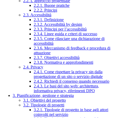
2.2. L’approccio progettuale
2.2.1. Buone pratiche
2.2.2. Principi
2.3. Accessibilità
2.3.1. Definizione
2.3.2. Accessibilità by design
2.3.3. Principi per l’accessibilità
2.3.4. Linee guida e criteri di successo
2.3.5. Come rilasciare una dichiarazione di
accessibilità
2.3.6. Meccanismo di feedback e procedura di
attuazione
2.3.7. Obiettivi accessibilità
2.3.8. Normativa e approfondimenti
2.4. Privacy
2.4.1. Come rispettare la privacy sin dalla
progettazione di un sito o servizio digitale
2.4.2. Richiedi il consenso quando necessario
2.4.3. Le basi del sito web: architettura,
informativa privacy, riferimenti DPO
3. Pianificazione, gestione e strategia
3.1. Obiettivi del progetto
3.2. Tipologie di progetti
3.2.1. Tipologie di progetto in base agli attori
coinvolti nel servizio