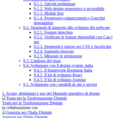
9.1.1. Attività preliminari
9.1.2. Web design responsivo e accessibile
9.1.3. Mobile first
9.1.4. Progressive enhancement e Graceful
degradation
9.2. Strumenti di supporto allo sviluppo del software
9.2.1. Feature detection
9.2.2. Verificare le feature disponibili con Can I
use
9.2.3. Strumenti e risorse per CSS e JavaScript
9.2.4. Supporto browser
9.2.5. Misurare le prestazioni
9.3. Catalogo del riuso
9.4. Sviluppare con il design system .italia
9.4.1. Il framework Bootstrap Italia
9.4.2. Il kit di sviluppo React
9.4.3. Il kit di sviluppo Angular
9.5. Sviluppare con i modelli di sito e servizi
1. Scopo, destinatari e uso del Manuale operativo di design
Team per la Trasformazione Digitale
in collaborazione con
Agenzia per l'Italia Digitale