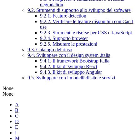
degradation
9.2. Strumenti di supporto allo sviluppo del software
9.2.1. Feature detection
9.2.2. Verificare le feature disponibili con Can I
use
9.2.3. Strumenti e risorse per CSS e JavaScript
9.2.4. Supporto browser
9.2.5. Misurare le prestazioni
9.3. Catalogo del riuso
9.4. Sviluppare con il design system .italia
9.4.1. Il framework Bootstrap Italia
9.4.2. Il kit di sviluppo React
9.4.3. Il kit di sviluppo Angular
9.5. Sviluppare con i modelli di sito e servizi
None
None
A
B
C
D
E
I
M