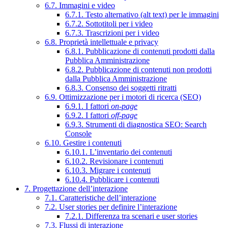
6.7. Immagini e video
6.7.1. Testo alternativo (alt text) per le immagini
6.7.2. Sottotitoli per i video
6.7.3. Trascrizioni per i video
6.8. Proprietà intellettuale e privacy
6.8.1. Pubblicazione di contenuti prodotti dalla
Pubblica Amministrazione
6.8.2. Pubblicazione di contenuti non prodotti
dalla Pubblica Amministrazione
6.8.3. Consenso dei soggetti ritratti
6.9. Ottimizzazione per i motori di ricerca (SEO)
6.9.1. I fattori
on-page
6.9.2. I fattori
off-page
6.9.3. Strumenti di diagnostica SEO: Search
Console
6.10. Gestire i contenuti
6.10.1. L’inventario dei contenuti
6.10.2. Revisionare i contenuti
6.10.3. Migrare i contenuti
6.10.4. Pubblicare i contenuti
7. Progettazione dell’interazione
7.1. Caratteristiche dell’interazione
7.2. User stories per definire l’interazione
7.2.1. Differenza tra scenari e user stories
7.3. Flussi di interazione