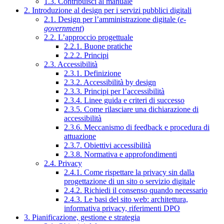
1.3. Contribuisci al manuale
2. Introduzione al design per i servizi pubblici digitali
2.1. Design per l’amministrazione digitale (
e-
government
)
2.2. L’approccio progettuale
2.2.1. Buone pratiche
2.2.2. Principi
2.3. Accessibilità
2.3.1. Definizione
2.3.2. Accessibilità by design
2.3.3. Principi per l’accessibilità
2.3.4. Linee guida e criteri di successo
2.3.5. Come rilasciare una dichiarazione di
accessibilità
2.3.6. Meccanismo di feedback e procedura di
attuazione
2.3.7. Obiettivi accessibilità
2.3.8. Normativa e approfondimenti
2.4. Privacy
2.4.1. Come rispettare la privacy sin dalla
progettazione di un sito o servizio digitale
2.4.2. Richiedi il consenso quando necessario
2.4.3. Le basi del sito web: architettura,
informativa privacy, riferimenti DPO
3. Pianificazione, gestione e strategia