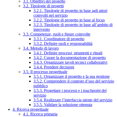
3.1. Obiettivi del progetto
3.2. Tipologie di progetti
3.2.1. Tipologie di progetto in base agli attori
coinvolti nel servizio
3.2.2. Tipologie di progetto in base al focus
3.2.3. Tipologie di progetto in base all’ambito di
intervento
3.3. Competenze, ruoli e figure coinvolte
3.3.1. Coordinatore di progetto
3.3.2. Definire ruoli e responsabilità
3.4. Metodo di lavoro
3.4.1. Definire processi, strumenti e rituali
3.4.2. Curare la documentazione di progetto
3.4.3. Organizzare tavoli tecnici collaborativi
3.4.4. Prendere decisioni
3.5. Il processo progettuale
3.5.1. Organizzare il progetto e la sua gestione
3.5.2. Comprendere il contesto d’uso del servizio
pubblico
3.5.3. Progettare i processi e i
touchpoint
del
servizio
3.5.4. Realizzare l’interfaccia utente del servizio
3.5.5. Validare la soluzione ottenuta
4. Ricerca progettuale
4.1. Ricerca primaria