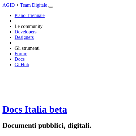
AGID
+
Team Digitale
Piano Triennale
Le community
Developers
Designers
Gli strumenti
Forum
Docs
GitHub
Docs Italia
beta
Documenti pubblici, digitali.