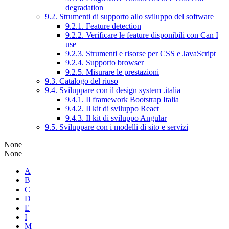
degradation
9.2. Strumenti di supporto allo sviluppo del software
9.2.1. Feature detection
9.2.2. Verificare le feature disponibili con Can I
use
9.2.3. Strumenti e risorse per CSS e JavaScript
9.2.4. Supporto browser
9.2.5. Misurare le prestazioni
9.3. Catalogo del riuso
9.4. Sviluppare con il design system .italia
9.4.1. Il framework Bootstrap Italia
9.4.2. Il kit di sviluppo React
9.4.3. Il kit di sviluppo Angular
9.5. Sviluppare con i modelli di sito e servizi
None
None
A
B
C
D
E
I
M