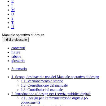
E
I
M
O
S
T
U
Manuale operativo di design
indici e glossario
contenuti
figure
tabelle
glossario
Sommario
1. Scopo, destinatari e uso del Manuale operativo di design
1.1. Versionamento e storico
1.2. Consultazione del manuale
1.3. Contribuisci al manuale
2. Introduzione al design per i servizi pubblici digitali
2.1. Design per l’amministrazione digitale (
e-
government
)