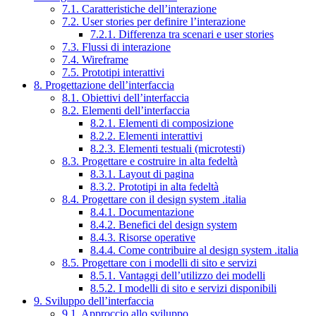
7.1. Caratteristiche dell’interazione
7.2. User stories per definire l’interazione
7.2.1. Differenza tra scenari e user stories
7.3. Flussi di interazione
7.4. Wireframe
7.5. Prototipi interattivi
8. Progettazione dell’interfaccia
8.1. Obiettivi dell’interfaccia
8.2. Elementi dell’interfaccia
8.2.1. Elementi di composizione
8.2.2. Elementi interattivi
8.2.3. Elementi testuali (microtesti)
8.3. Progettare e costruire in alta fedeltà
8.3.1. Layout di pagina
8.3.2. Prototipi in alta fedeltà
8.4. Progettare con il design system .italia
8.4.1. Documentazione
8.4.2. Benefici del design system
8.4.3. Risorse operative
8.4.4. Come contribuire al design system .italia
8.5. Progettare con i modelli di sito e servizi
8.5.1. Vantaggi dell’utilizzo dei modelli
8.5.2. I modelli di sito e servizi disponibili
9. Sviluppo dell’interfaccia
9.1. Approccio allo sviluppo