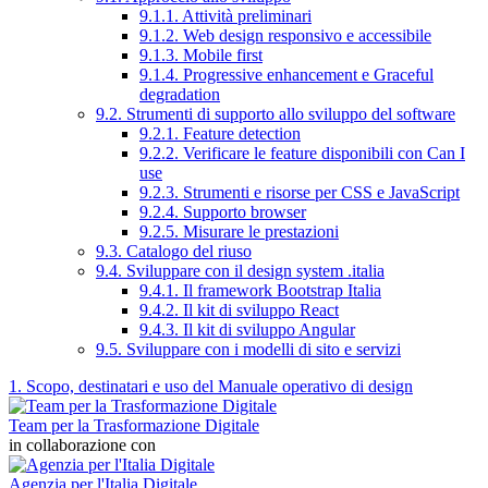
9.1.1. Attività preliminari
9.1.2. Web design responsivo e accessibile
9.1.3. Mobile first
9.1.4. Progressive enhancement e Graceful
degradation
9.2. Strumenti di supporto allo sviluppo del software
9.2.1. Feature detection
9.2.2. Verificare le feature disponibili con Can I
use
9.2.3. Strumenti e risorse per CSS e JavaScript
9.2.4. Supporto browser
9.2.5. Misurare le prestazioni
9.3. Catalogo del riuso
9.4. Sviluppare con il design system .italia
9.4.1. Il framework Bootstrap Italia
9.4.2. Il kit di sviluppo React
9.4.3. Il kit di sviluppo Angular
9.5. Sviluppare con i modelli di sito e servizi
1. Scopo, destinatari e uso del Manuale operativo di design
Team per la Trasformazione Digitale
in collaborazione con
Agenzia per l'Italia Digitale