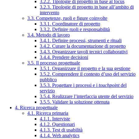
3.2.2. Tipologie di progetto in base al focus
3.2.3. Tipologie di progetto in base all’ambito di
intervento
3.3. Competenze, ruoli e figure coinvolte
3.3.1. Coordinatore di progetto
3.3.2. Definire ruoli e responsabilità
3.4. Metodo di lavoro
3.4.1. Definire processi, strumenti e rituali
3.4.2. Curare la documentazione di progetto
3.4.3. Organizzare tavoli tecnici collaborativi
3.4.4. Prendere decisioni
3.5. Il processo progettuale
3.5.1. Organizzare il progetto e la sua gestione
3.5.2. Comprendere il contesto d’uso del servizio
pubblico
3.5.3. Progettare i processi e i
touchpoint
del
servizio
3.5.4. Realizzare l’interfaccia utente del servizio
3.5.5. Validare la soluzione ottenuta
4. Ricerca progettuale
4.1. Ricerca primaria
4.1.1. Interviste
4.1.2. Questionari
4.1.3. Test di usabilità
4.1.4. Web analytics