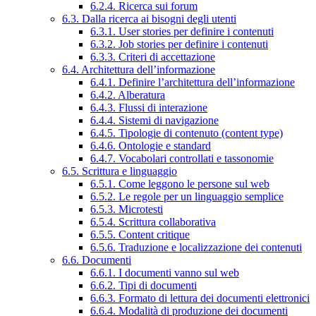
6.2.4. Ricerca sui forum
6.3. Dalla ricerca ai bisogni degli utenti
6.3.1. User stories per definire i contenuti
6.3.2. Job stories per definire i contenuti
6.3.3. Criteri di accettazione
6.4. Architettura dell’informazione
6.4.1. Definire l’architettura dell’informazione
6.4.2. Alberatura
6.4.3. Flussi di interazione
6.4.4. Sistemi di navigazione
6.4.5. Tipologie di contenuto (content type)
6.4.6. Ontologie e standard
6.4.7. Vocabolari controllati e tassonomie
6.5. Scrittura e linguaggio
6.5.1. Come leggono le persone sul web
6.5.2. Le regole per un linguaggio semplice
6.5.3. Microtesti
6.5.4. Scrittura collaborativa
6.5.5. Content critique
6.5.6. Traduzione e localizzazione dei contenuti
6.6. Documenti
6.6.1. I documenti vanno sul web
6.6.2. Tipi di documenti
6.6.3. Formato di lettura dei documenti elettronici
6.6.4. Modalità di produzione dei documenti