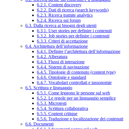
6.2.1. Content discovery
6.2.2. Dati di ricerca (search keywords)
6.2.3. Ricerca tramite analytics
6.2.4. Ricerca sui forum
6.3. Dalla ricerca ai bisogni degli utenti
6.3.1. User stories per definire i contenuti
6.3.2. Job stories per definire i contenuti
6.3.3. Criteri di accettazione
6.4. Architettura dell’informazione
6.4.1. Definire l’architettura dell’informazione
6.4.2. Alberatura
6.4.3. Flussi di interazione
6.4.4. Sistemi di navigazione
6.4.5. Tipologie di contenuto (content type)
6.4.6. Ontologie e standard
6.4.7. Vocabolari controllati e tassonomie
6.5. Scrittura e linguaggio
6.5.1. Come leggono le persone sul web
6.5.2. Le regole per un linguaggio semplice
6.5.3. Microtesti
6.5.4. Scrittura collaborativa
6.5.5. Content critique
6.5.6. Traduzione e localizzazione dei contenuti
6.6. Documenti