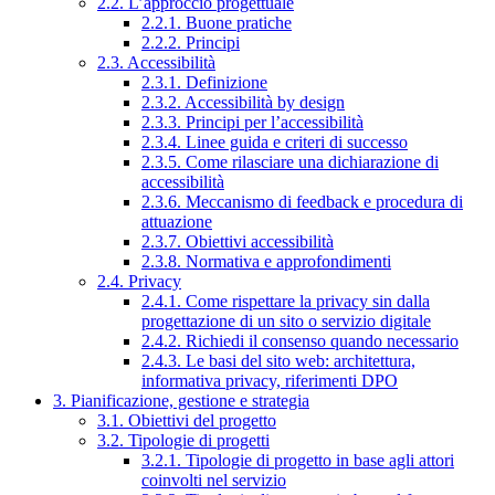
2.2. L’approccio progettuale
2.2.1. Buone pratiche
2.2.2. Principi
2.3. Accessibilità
2.3.1. Definizione
2.3.2. Accessibilità by design
2.3.3. Principi per l’accessibilità
2.3.4. Linee guida e criteri di successo
2.3.5. Come rilasciare una dichiarazione di
accessibilità
2.3.6. Meccanismo di feedback e procedura di
attuazione
2.3.7. Obiettivi accessibilità
2.3.8. Normativa e approfondimenti
2.4. Privacy
2.4.1. Come rispettare la privacy sin dalla
progettazione di un sito o servizio digitale
2.4.2. Richiedi il consenso quando necessario
2.4.3. Le basi del sito web: architettura,
informativa privacy, riferimenti DPO
3. Pianificazione, gestione e strategia
3.1. Obiettivi del progetto
3.2. Tipologie di progetti
3.2.1. Tipologie di progetto in base agli attori
coinvolti nel servizio