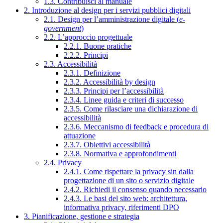
1.3. Contribuisci al manuale
2. Introduzione al design per i servizi pubblici digitali
2.1. Design per l’amministrazione digitale (
e-
government
)
2.2. L’approccio progettuale
2.2.1. Buone pratiche
2.2.2. Principi
2.3. Accessibilità
2.3.1. Definizione
2.3.2. Accessibilità by design
2.3.3. Principi per l’accessibilità
2.3.4. Linee guida e criteri di successo
2.3.5. Come rilasciare una dichiarazione di
accessibilità
2.3.6. Meccanismo di feedback e procedura di
attuazione
2.3.7. Obiettivi accessibilità
2.3.8. Normativa e approfondimenti
2.4. Privacy
2.4.1. Come rispettare la privacy sin dalla
progettazione di un sito o servizio digitale
2.4.2. Richiedi il consenso quando necessario
2.4.3. Le basi del sito web: architettura,
informativa privacy, riferimenti DPO
3. Pianificazione, gestione e strategia