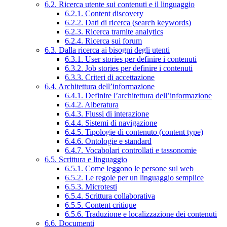
6.2. Ricerca utente sui contenuti e il linguaggio
6.2.1. Content discovery
6.2.2. Dati di ricerca (search keywords)
6.2.3. Ricerca tramite analytics
6.2.4. Ricerca sui forum
6.3. Dalla ricerca ai bisogni degli utenti
6.3.1. User stories per definire i contenuti
6.3.2. Job stories per definire i contenuti
6.3.3. Criteri di accettazione
6.4. Architettura dell’informazione
6.4.1. Definire l’architettura dell’informazione
6.4.2. Alberatura
6.4.3. Flussi di interazione
6.4.4. Sistemi di navigazione
6.4.5. Tipologie di contenuto (content type)
6.4.6. Ontologie e standard
6.4.7. Vocabolari controllati e tassonomie
6.5. Scrittura e linguaggio
6.5.1. Come leggono le persone sul web
6.5.2. Le regole per un linguaggio semplice
6.5.3. Microtesti
6.5.4. Scrittura collaborativa
6.5.5. Content critique
6.5.6. Traduzione e localizzazione dei contenuti
6.6. Documenti