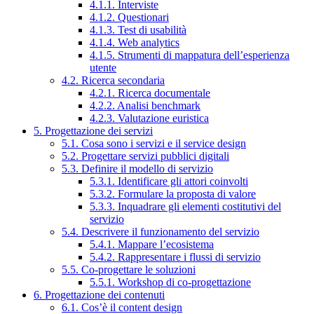
4.1.1. Interviste
4.1.2. Questionari
4.1.3. Test di usabilità
4.1.4. Web analytics
4.1.5. Strumenti di mappatura dell’esperienza
utente
4.2. Ricerca secondaria
4.2.1. Ricerca documentale
4.2.2. Analisi benchmark
4.2.3. Valutazione euristica
5. Progettazione dei servizi
5.1. Cosa sono i servizi e il service design
5.2. Progettare servizi pubblici digitali
5.3. Definire il modello di servizio
5.3.1. Identificare gli attori coinvolti
5.3.2. Formulare la proposta di valore
5.3.3. Inquadrare gli elementi costitutivi del
servizio
5.4. Descrivere il funzionamento del servizio
5.4.1. Mappare l’ecosistema
5.4.2. Rappresentare i flussi di servizio
5.5. Co-progettare le soluzioni
5.5.1. Workshop di co-progettazione
6. Progettazione dei contenuti
6.1. Cos’è il content design