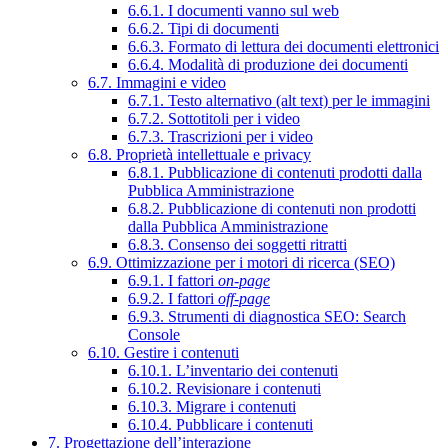
6.6.1. I documenti vanno sul web
6.6.2. Tipi di documenti
6.6.3. Formato di lettura dei documenti elettronici
6.6.4. Modalità di produzione dei documenti
6.7. Immagini e video
6.7.1. Testo alternativo (alt text) per le immagini
6.7.2. Sottotitoli per i video
6.7.3. Trascrizioni per i video
6.8. Proprietà intellettuale e privacy
6.8.1. Pubblicazione di contenuti prodotti dalla
Pubblica Amministrazione
6.8.2. Pubblicazione di contenuti non prodotti
dalla Pubblica Amministrazione
6.8.3. Consenso dei soggetti ritratti
6.9. Ottimizzazione per i motori di ricerca (SEO)
6.9.1. I fattori
on-page
6.9.2. I fattori
off-page
6.9.3. Strumenti di diagnostica SEO: Search
Console
6.10. Gestire i contenuti
6.10.1. L’inventario dei contenuti
6.10.2. Revisionare i contenuti
6.10.3. Migrare i contenuti
6.10.4. Pubblicare i contenuti
7. Progettazione dell’interazione