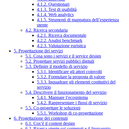
4.1.2. Questionari
4.1.3. Test di usabilità
4.1.4. Web analytics
4.1.5. Strumenti di mappatura dell’esperienza
utente
4.2. Ricerca secondaria
4.2.1. Ricerca documentale
4.2.2. Analisi benchmark
4.2.3. Valutazione euristica
5. Progettazione dei servizi
5.1. Cosa sono i servizi e il service design
5.2. Progettare servizi pubblici digitali
5.3. Definire il modello di servizio
5.3.1. Identificare gli attori coinvolti
5.3.2. Formulare la proposta di valore
5.3.3. Inquadrare gli elementi costitutivi del
servizio
5.4. Descrivere il funzionamento del servizio
5.4.1. Mappare l’ecosistema
5.4.2. Rappresentare i flussi di servizio
5.5. Co-progettare le soluzioni
5.5.1. Workshop di co-progettazione
6. Progettazione dei contenuti
6.1. Cos’è il content design
6.2. Ricerca utente sui contenuti e il linguaggio