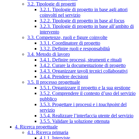
3.2. Tipologie di progetti
3.2.1. Tipologie di progetto in base agli attori
coinvolti nel servizio
3.2.2. Tipologie di progetto in base al focus
3.2.3. Tipologie di progetto in base all’ambito di
intervento
3.3. Competenze, ruoli e figure coinvolte
3.3.1. Coordinatore di progetto
3.3.2. Definire ruoli e responsabilità
3.4. Metodo di lavoro
3.4.1. Definire processi, strumenti e rituali
3.4.2. Curare la documentazione di progetto
3.4.3. Organizzare tavoli tecnici collaborativi
3.4.4. Prendere decisioni
3.5. Il processo progettuale
3.5.1. Organizzare il progetto e la sua gestione
3.5.2. Comprendere il contesto d’uso del servizio
pubblico
3.5.3. Progettare i processi e i
touchpoint
del
servizio
3.5.4. Realizzare l’interfaccia utente del servizio
3.5.5. Validare la soluzione ottenuta
4. Ricerca progettuale
4.1. Ricerca primaria
4.1.1. Interviste