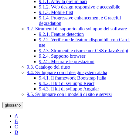
9.1.1. Attività preliminari
9.1.2. Web design responsivo e accessibile
9.1.3. Mobile first
9.1.4. Progressive enhancement e Graceful
degradation
9.2. Strumenti di supporto allo sviluppo del software
9.2.1. Feature detection
9.2.2. Verificare le feature disponibili con Can I
use
9.2.3. Strumenti e risorse per CSS e JavaScript
9.2.4. Supporto browser
9.2.5. Misurare le prestazioni
9.3. Catalogo del riuso
9.4. Sviluppare con il design system .italia
9.4.1. Il framework Bootstrap Italia
9.4.2. Il kit di sviluppo React
9.4.3. Il kit di sviluppo Angular
9.5. Sviluppare con i modelli di sito e servizi
glossario
A
B
C
D