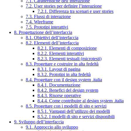
7.1. Caratteristiche dell’interazione
7.2. User stories per definire l’interazione
7.2.1. Differenza tra scenari e user stories
7.3. Flussi di interazione
7.4. Wireframe
7.5. Prototipi interattivi
8. Progettazione dell’interfaccia
8.1. Obiettivi dell’interfaccia
8.2. Elementi dell’interfaccia
8.2.1. Elementi di composizione
8.2.2. Elementi interattivi
8.2.3. Elementi testuali (microtesti)
8.3. Progettare e costruire in alta fedeltà
8.3.1. Layout di pagina
8.3.2. Prototipi in alta fedeltà
8.4. Progettare con il design system .italia
8.4.1. Documentazione
8.4.2. Benefici del design system
8.4.3. Risorse operative
8.4.4. Come contribuire al design system .italia
8.5. Progettare con i modelli di sito e servizi
8.5.1. Vantaggi dell’utilizzo dei modelli
8.5.2. I modelli di sito e servizi disponibili
9. Sviluppo dell’interfaccia
9.1. Approccio allo sviluppo