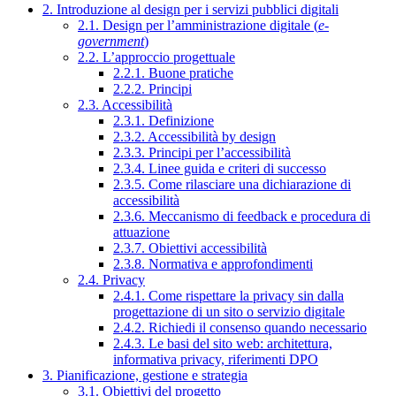
2. Introduzione al design per i servizi pubblici digitali
2.1. Design per l’amministrazione digitale (
e-
government
)
2.2. L’approccio progettuale
2.2.1. Buone pratiche
2.2.2. Principi
2.3. Accessibilità
2.3.1. Definizione
2.3.2. Accessibilità by design
2.3.3. Principi per l’accessibilità
2.3.4. Linee guida e criteri di successo
2.3.5. Come rilasciare una dichiarazione di
accessibilità
2.3.6. Meccanismo di feedback e procedura di
attuazione
2.3.7. Obiettivi accessibilità
2.3.8. Normativa e approfondimenti
2.4. Privacy
2.4.1. Come rispettare la privacy sin dalla
progettazione di un sito o servizio digitale
2.4.2. Richiedi il consenso quando necessario
2.4.3. Le basi del sito web: architettura,
informativa privacy, riferimenti DPO
3. Pianificazione, gestione e strategia
3.1. Obiettivi del progetto