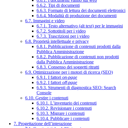
6.6.1. I documenti vanno sul web
6.6.2. Tipi di documenti
6.6.3. Formato di lettura dei documenti elettronici
6.6.4. Modalità di produzione dei documenti
6.7. Immagini e video
6.7.1. Testo alternativo (alt text) per le immagini
6.7.2. Sottotitoli per i video
6.7.3. Trascrizioni per i video
6.8. Proprietà intellettuale e privacy
6.8.1. Pubblicazione di contenuti prodotti dalla
Pubblica Amministrazione
6.8.2. Pubblicazione di contenuti non prodotti
dalla Pubblica Amministrazione
6.8.3. Consenso dei soggetti ritratti
6.9. Ottimizzazione per i motori di ricerca (SEO)
6.9.1. I fattori
on-page
6.9.2. I fattori
off-page
6.9.3. Strumenti di diagnostica SEO: Search
Console
6.10. Gestire i contenuti
6.10.1. L’inventario dei contenuti
6.10.2. Revisionare i contenuti
6.10.3. Migrare i contenuti
6.10.4. Pubblicare i contenuti
7. Progettazione dell’interazione