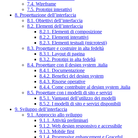
7.4. Wireframe
7.5. Prototipi interattivi
8. Progettazione dell’interfaccia
8.1. Obiettivi dell’interfaccia
8.2. Elementi dell’interfaccia
8.2.1. Elementi di composizione
8.2.2. Elementi interattivi
8.2.3. Elementi testuali (microtesti)
8.3. Progettare e costruire in alta fedeltà
8.3.1. Layout di pagina
8.3.2. Prototipi in alta fedeltà
8.4. Progettare con il design system .italia
8.4.1. Documentazione
8.4.2. Benefici del design system
8.4.3. Risorse operative
8.4.4. Come contribuire al design system .italia
8.5. Progettare con i modelli di sito e servizi
8.5.1. Vantaggi dell’utilizzo dei modelli
8.5.2. I modelli di sito e servizi disponibili
9. Sviluppo dell’interfaccia
9.1. Approccio allo sviluppo
9.1.1. Attività preliminari
9.1.2. Web design responsivo e accessibile
9.1.3. Mobile first
9.1.4. Progressive enhancement e Graceful