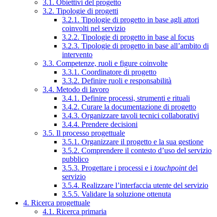
3.1. Obiettivi del progetto
3.2. Tipologie di progetti
3.2.1. Tipologie di progetto in base agli attori
coinvolti nel servizio
3.2.2. Tipologie di progetto in base al focus
3.2.3. Tipologie di progetto in base all’ambito di
intervento
3.3. Competenze, ruoli e figure coinvolte
3.3.1. Coordinatore di progetto
3.3.2. Definire ruoli e responsabilità
3.4. Metodo di lavoro
3.4.1. Definire processi, strumenti e rituali
3.4.2. Curare la documentazione di progetto
3.4.3. Organizzare tavoli tecnici collaborativi
3.4.4. Prendere decisioni
3.5. Il processo progettuale
3.5.1. Organizzare il progetto e la sua gestione
3.5.2. Comprendere il contesto d’uso del servizio
pubblico
3.5.3. Progettare i processi e i
touchpoint
del
servizio
3.5.4. Realizzare l’interfaccia utente del servizio
3.5.5. Validare la soluzione ottenuta
4. Ricerca progettuale
4.1. Ricerca primaria