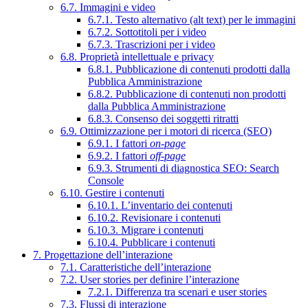
6.7. Immagini e video
6.7.1. Testo alternativo (alt text) per le immagini
6.7.2. Sottotitoli per i video
6.7.3. Trascrizioni per i video
6.8. Proprietà intellettuale e privacy
6.8.1. Pubblicazione di contenuti prodotti dalla
Pubblica Amministrazione
6.8.2. Pubblicazione di contenuti non prodotti
dalla Pubblica Amministrazione
6.8.3. Consenso dei soggetti ritratti
6.9. Ottimizzazione per i motori di ricerca (SEO)
6.9.1. I fattori
on-page
6.9.2. I fattori
off-page
6.9.3. Strumenti di diagnostica SEO: Search
Console
6.10. Gestire i contenuti
6.10.1. L’inventario dei contenuti
6.10.2. Revisionare i contenuti
6.10.3. Migrare i contenuti
6.10.4. Pubblicare i contenuti
7. Progettazione dell’interazione
7.1. Caratteristiche dell’interazione
7.2. User stories per definire l’interazione
7.2.1. Differenza tra scenari e user stories
7.3. Flussi di interazione