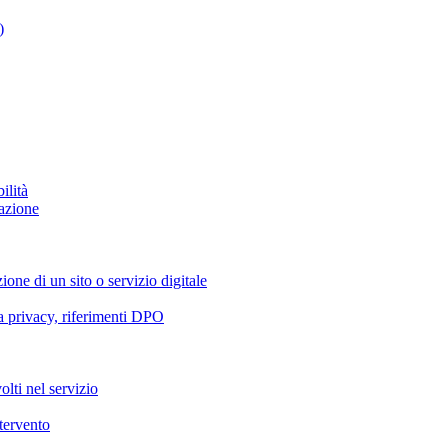
)
ilità
azione
ione di un sito o servizio digitale
va privacy, riferimenti DPO
olti nel servizio
ntervento