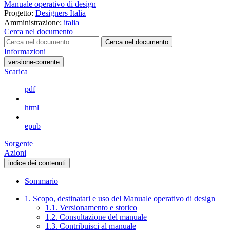
Manuale operativo di design
Progetto:
Designers Italia
Amministrazione:
italia
Cerca nel documento
Cerca nel documento
Informazioni
versione-corrente
Scarica
pdf
html
epub
Sorgente
Azioni
indice dei contenuti
Sommario
1. Scopo, destinatari e uso del Manuale operativo di design
1.1. Versionamento e storico
1.2. Consultazione del manuale
1.3. Contribuisci al manuale