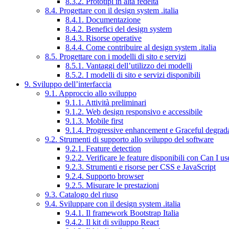
8.3.2. Prototipi in alta fedeltà
8.4. Progettare con il design system .italia
8.4.1. Documentazione
8.4.2. Benefici del design system
8.4.3. Risorse operative
8.4.4. Come contribuire al design system .italia
8.5. Progettare con i modelli di sito e servizi
8.5.1. Vantaggi dell’utilizzo dei modelli
8.5.2. I modelli di sito e servizi disponibili
9. Sviluppo dell’interfaccia
9.1. Approccio allo sviluppo
9.1.1. Attività preliminari
9.1.2. Web design responsivo e accessibile
9.1.3. Mobile first
9.1.4. Progressive enhancement e Graceful degrad
9.2. Strumenti di supporto allo sviluppo del software
9.2.1. Feature detection
9.2.2. Verificare le feature disponibili con Can I us
9.2.3. Strumenti e risorse per CSS e JavaScript
9.2.4. Supporto browser
9.2.5. Misurare le prestazioni
9.3. Catalogo del riuso
9.4. Sviluppare con il design system .italia
9.4.1. Il framework Bootstrap Italia
9.4.2. Il kit di sviluppo React