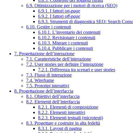
6.8.3. Consenso dei soggetti ritratti
6.9. Ottimizzazione per i motori di ricerca (SEO)
6.9.1. I fattori
on-page
6.9.2. I fattori
off-page
6.9.3. Strumenti di diagnostica SEO: Search Cons
6.10. Gestire i contenuti
6.10.1. L’inventario dei contenuti
6.10.2. Revisionare i contenuti
6.10.3. Migrare i contenuti
6.10.4. Pubblicare i contenuti
7. Progettazione dell’interazione
7.1. Caratteristiche dell’interazione
7.2. User stories per definire l’interazione
7.2.1. Differenza tra scenari e user stories
7.3. Flussi di interazione
7.4. Wireframe
7.5. Prototipi interattivi
8. Progettazione dell’interfaccia
8.1. Obiettivi dell’interfaccia
8.2. Elementi dell’interfaccia
8.2.1. Elementi di composizione
8.2.2. Elementi interattivi
8.2.3. Elementi testuali (microtesti)
8.3. Progettare e costruire in alta fedeltà
8.3.1. Layout di pagina