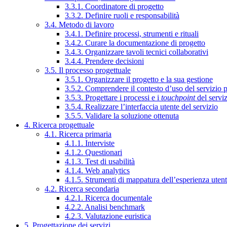
3.3.1. Coordinatore di progetto
3.3.2. Definire ruoli e responsabilità
3.4. Metodo di lavoro
3.4.1. Definire processi, strumenti e rituali
3.4.2. Curare la documentazione di progetto
3.4.3. Organizzare tavoli tecnici collaborativi
3.4.4. Prendere decisioni
3.5. Il processo progettuale
3.5.1. Organizzare il progetto e la sua gestione
3.5.2. Comprendere il contesto d’uso del servizio 
3.5.3. Progettare i processi e i
touchpoint
del servi
3.5.4. Realizzare l’interfaccia utente del servizio
3.5.5. Validare la soluzione ottenuta
4. Ricerca progettuale
4.1. Ricerca primaria
4.1.1. Interviste
4.1.2. Questionari
4.1.3. Test di usabilità
4.1.4. Web analytics
4.1.5. Strumenti di mappatura dell’esperienza uten
4.2. Ricerca secondaria
4.2.1. Ricerca documentale
4.2.2. Analisi benchmark
4.2.3. Valutazione euristica
5. Progettazione dei servizi