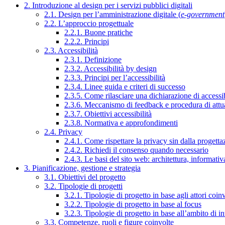
2. Introduzione al design per i servizi pubblici digitali
2.1. Design per l’amministrazione digitale (
e-government
2.2. L’approccio progettuale
2.2.1. Buone pratiche
2.2.2. Principi
2.3. Accessibilità
2.3.1. Definizione
2.3.2. Accessibilità by design
2.3.3. Principi per l’accessibilità
2.3.4. Linee guida e criteri di successo
2.3.5. Come rilasciare una dichiarazione di accessib
2.3.6. Meccanismo di feedback e procedura di attu
2.3.7. Obiettivi accessibilità
2.3.8. Normativa e approfondimenti
2.4. Privacy
2.4.1. Come rispettare la privacy sin dalla progettaz
2.4.2. Richiedi il consenso quando necessario
2.4.3. Le basi del sito web: architettura, informati
3. Pianificazione, gestione e strategia
3.1. Obiettivi del progetto
3.2. Tipologie di progetti
3.2.1. Tipologie di progetto in base agli attori coinv
3.2.2. Tipologie di progetto in base al focus
3.2.3. Tipologie di progetto in base all’ambito di i
3.3. Competenze, ruoli e figure coinvolte