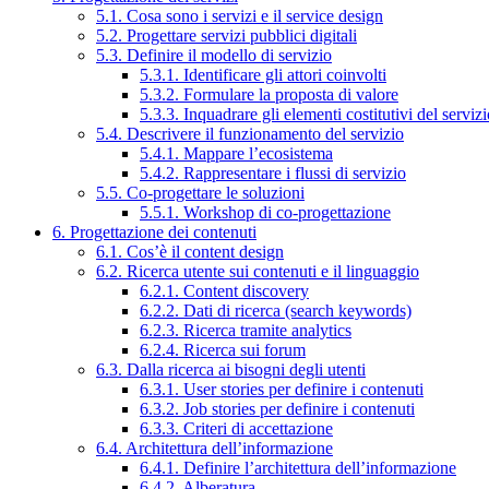
5.1. Cosa sono i servizi e il service design
5.2. Progettare servizi pubblici digitali
5.3. Definire il modello di servizio
5.3.1. Identificare gli attori coinvolti
5.3.2. Formulare la proposta di valore
5.3.3. Inquadrare gli elementi costitutivi del serviz
5.4. Descrivere il funzionamento del servizio
5.4.1. Mappare l’ecosistema
5.4.2. Rappresentare i flussi di servizio
5.5. Co-progettare le soluzioni
5.5.1. Workshop di co-progettazione
6. Progettazione dei contenuti
6.1. Cos’è il content design
6.2. Ricerca utente sui contenuti e il linguaggio
6.2.1. Content discovery
6.2.2. Dati di ricerca (search keywords)
6.2.3. Ricerca tramite analytics
6.2.4. Ricerca sui forum
6.3. Dalla ricerca ai bisogni degli utenti
6.3.1. User stories per definire i contenuti
6.3.2. Job stories per definire i contenuti
6.3.3. Criteri di accettazione
6.4. Architettura dell’informazione
6.4.1. Definire l’architettura dell’informazione
6.4.2. Alberatura