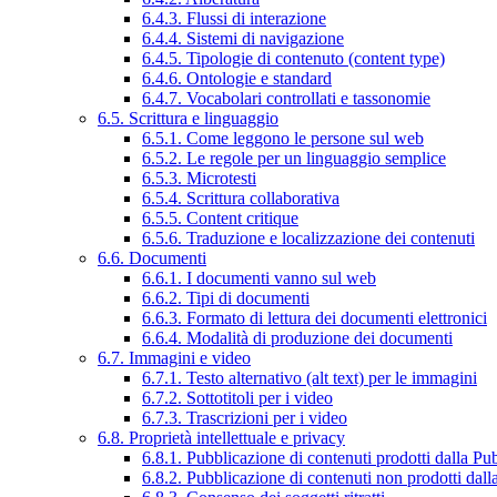
6.4.3. Flussi di interazione
6.4.4. Sistemi di navigazione
6.4.5. Tipologie di contenuto (content type)
6.4.6. Ontologie e standard
6.4.7. Vocabolari controllati e tassonomie
6.5. Scrittura e linguaggio
6.5.1. Come leggono le persone sul web
6.5.2. Le regole per un linguaggio semplice
6.5.3. Microtesti
6.5.4. Scrittura collaborativa
6.5.5. Content critique
6.5.6. Traduzione e localizzazione dei contenuti
6.6. Documenti
6.6.1. I documenti vanno sul web
6.6.2. Tipi di documenti
6.6.3. Formato di lettura dei documenti elettronici
6.6.4. Modalità di produzione dei documenti
6.7. Immagini e video
6.7.1. Testo alternativo (alt text) per le immagini
6.7.2. Sottotitoli per i video
6.7.3. Trascrizioni per i video
6.8. Proprietà intellettuale e privacy
6.8.1. Pubblicazione di contenuti prodotti dalla P
6.8.2. Pubblicazione di contenuti non prodotti dal