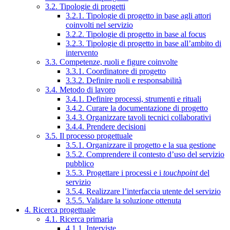
3.2. Tipologie di progetti
3.2.1. Tipologie di progetto in base agli attori
coinvolti nel servizio
3.2.2. Tipologie di progetto in base al focus
3.2.3. Tipologie di progetto in base all’ambito di
intervento
3.3. Competenze, ruoli e figure coinvolte
3.3.1. Coordinatore di progetto
3.3.2. Definire ruoli e responsabilità
3.4. Metodo di lavoro
3.4.1. Definire processi, strumenti e rituali
3.4.2. Curare la documentazione di progetto
3.4.3. Organizzare tavoli tecnici collaborativi
3.4.4. Prendere decisioni
3.5. Il processo progettuale
3.5.1. Organizzare il progetto e la sua gestione
3.5.2. Comprendere il contesto d’uso del servizio
pubblico
3.5.3. Progettare i processi e i
touchpoint
del
servizio
3.5.4. Realizzare l’interfaccia utente del servizio
3.5.5. Validare la soluzione ottenuta
4. Ricerca progettuale
4.1. Ricerca primaria
4.1.1. Interviste