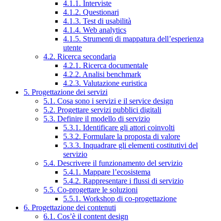
4.1.1. Interviste
4.1.2. Questionari
4.1.3. Test di usabilità
4.1.4. Web analytics
4.1.5. Strumenti di mappatura dell’esperienza
utente
4.2. Ricerca secondaria
4.2.1. Ricerca documentale
4.2.2. Analisi benchmark
4.2.3. Valutazione euristica
5. Progettazione dei servizi
5.1. Cosa sono i servizi e il service design
5.2. Progettare servizi pubblici digitali
5.3. Definire il modello di servizio
5.3.1. Identificare gli attori coinvolti
5.3.2. Formulare la proposta di valore
5.3.3. Inquadrare gli elementi costitutivi del
servizio
5.4. Descrivere il funzionamento del servizio
5.4.1. Mappare l’ecosistema
5.4.2. Rappresentare i flussi di servizio
5.5. Co-progettare le soluzioni
5.5.1. Workshop di co-progettazione
6. Progettazione dei contenuti
6.1. Cos’è il content design