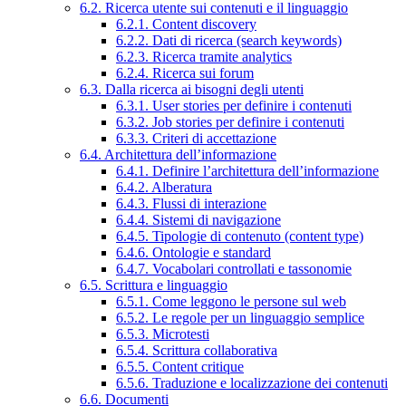
6.2. Ricerca utente sui contenuti e il linguaggio
6.2.1. Content discovery
6.2.2. Dati di ricerca (search keywords)
6.2.3. Ricerca tramite analytics
6.2.4. Ricerca sui forum
6.3. Dalla ricerca ai bisogni degli utenti
6.3.1. User stories per definire i contenuti
6.3.2. Job stories per definire i contenuti
6.3.3. Criteri di accettazione
6.4. Architettura dell’informazione
6.4.1. Definire l’architettura dell’informazione
6.4.2. Alberatura
6.4.3. Flussi di interazione
6.4.4. Sistemi di navigazione
6.4.5. Tipologie di contenuto (content type)
6.4.6. Ontologie e standard
6.4.7. Vocabolari controllati e tassonomie
6.5. Scrittura e linguaggio
6.5.1. Come leggono le persone sul web
6.5.2. Le regole per un linguaggio semplice
6.5.3. Microtesti
6.5.4. Scrittura collaborativa
6.5.5. Content critique
6.5.6. Traduzione e localizzazione dei contenuti
6.6. Documenti