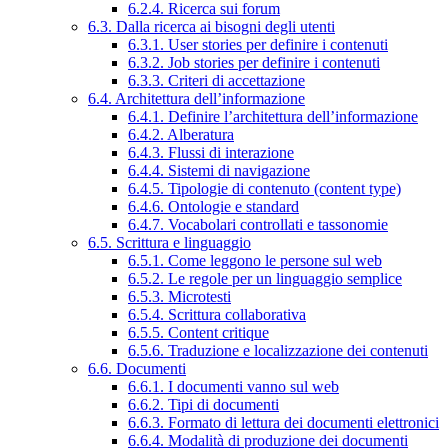
6.2.4. Ricerca sui forum
6.3. Dalla ricerca ai bisogni degli utenti
6.3.1. User stories per definire i contenuti
6.3.2. Job stories per definire i contenuti
6.3.3. Criteri di accettazione
6.4. Architettura dell’informazione
6.4.1. Definire l’architettura dell’informazione
6.4.2. Alberatura
6.4.3. Flussi di interazione
6.4.4. Sistemi di navigazione
6.4.5. Tipologie di contenuto (content type)
6.4.6. Ontologie e standard
6.4.7. Vocabolari controllati e tassonomie
6.5. Scrittura e linguaggio
6.5.1. Come leggono le persone sul web
6.5.2. Le regole per un linguaggio semplice
6.5.3. Microtesti
6.5.4. Scrittura collaborativa
6.5.5. Content critique
6.5.6. Traduzione e localizzazione dei contenuti
6.6. Documenti
6.6.1. I documenti vanno sul web
6.6.2. Tipi di documenti
6.6.3. Formato di lettura dei documenti elettronici
6.6.4. Modalità di produzione dei documenti