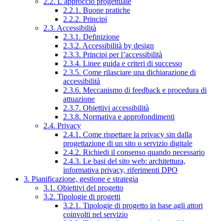
2.2. L’approccio progettuale
2.2.1. Buone pratiche
2.2.2. Principi
2.3. Accessibilità
2.3.1. Definizione
2.3.2. Accessibilità by design
2.3.3. Principi per l’accessibilità
2.3.4. Linee guida e criteri di successo
2.3.5. Come rilasciare una dichiarazione di
accessibilità
2.3.6. Meccanismo di feedback e procedura di
attuazione
2.3.7. Obiettivi accessibilità
2.3.8. Normativa e approfondimenti
2.4. Privacy
2.4.1. Come rispettare la privacy sin dalla
progettazione di un sito o servizio digitale
2.4.2. Richiedi il consenso quando necessario
2.4.3. Le basi del sito web: architettura,
informativa privacy, riferimenti DPO
3. Pianificazione, gestione e strategia
3.1. Obiettivi del progetto
3.2. Tipologie di progetti
3.2.1. Tipologie di progetto in base agli attori
coinvolti nel servizio