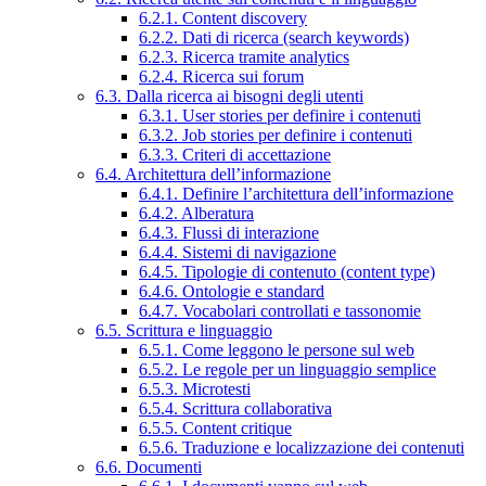
6.2.1. Content discovery
6.2.2. Dati di ricerca (search keywords)
6.2.3. Ricerca tramite analytics
6.2.4. Ricerca sui forum
6.3. Dalla ricerca ai bisogni degli utenti
6.3.1. User stories per definire i contenuti
6.3.2. Job stories per definire i contenuti
6.3.3. Criteri di accettazione
6.4. Architettura dell’informazione
6.4.1. Definire l’architettura dell’informazione
6.4.2. Alberatura
6.4.3. Flussi di interazione
6.4.4. Sistemi di navigazione
6.4.5. Tipologie di contenuto (content type)
6.4.6. Ontologie e standard
6.4.7. Vocabolari controllati e tassonomie
6.5. Scrittura e linguaggio
6.5.1. Come leggono le persone sul web
6.5.2. Le regole per un linguaggio semplice
6.5.3. Microtesti
6.5.4. Scrittura collaborativa
6.5.5. Content critique
6.5.6. Traduzione e localizzazione dei contenuti
6.6. Documenti