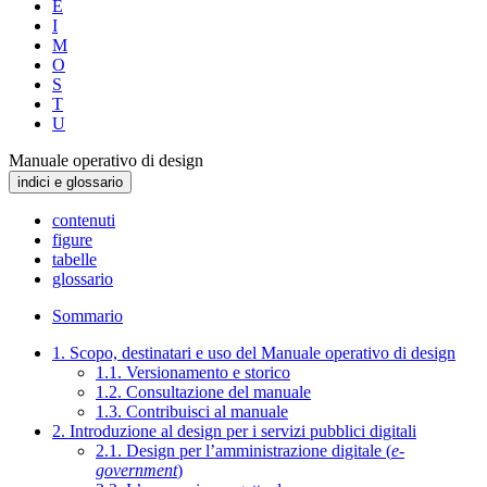
E
I
M
O
S
T
U
Manuale operativo di design
indici e glossario
contenuti
figure
tabelle
glossario
Sommario
1. Scopo, destinatari e uso del Manuale operativo di design
1.1. Versionamento e storico
1.2. Consultazione del manuale
1.3. Contribuisci al manuale
2. Introduzione al design per i servizi pubblici digitali
2.1. Design per l’amministrazione digitale (
e-
government
)