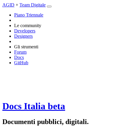
AGID
+
Team Digitale
Piano Triennale
Le community
Developers
Designers
Gli strumenti
Forum
Docs
GitHub
Docs Italia
beta
Documenti pubblici, digitali.