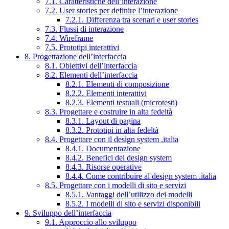
7.1. Caratteristiche dell’interazione
7.2. User stories per definire l’interazione
7.2.1. Differenza tra scenari e user stories
7.3. Flussi di interazione
7.4. Wireframe
7.5. Prototipi interattivi
8. Progettazione dell’interfaccia
8.1. Obiettivi dell’interfaccia
8.2. Elementi dell’interfaccia
8.2.1. Elementi di composizione
8.2.2. Elementi interattivi
8.2.3. Elementi testuali (microtesti)
8.3. Progettare e costruire in alta fedeltà
8.3.1. Layout di pagina
8.3.2. Prototipi in alta fedeltà
8.4. Progettare con il design system .italia
8.4.1. Documentazione
8.4.2. Benefici del design system
8.4.3. Risorse operative
8.4.4. Come contribuire al design system .italia
8.5. Progettare con i modelli di sito e servizi
8.5.1. Vantaggi dell’utilizzo dei modelli
8.5.2. I modelli di sito e servizi disponibili
9. Sviluppo dell’interfaccia
9.1. Approccio allo sviluppo