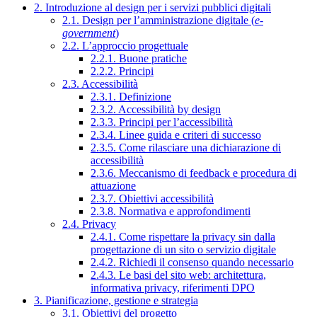
2. Introduzione al design per i servizi pubblici digitali
2.1. Design per l’amministrazione digitale (
e-
government
)
2.2. L’approccio progettuale
2.2.1. Buone pratiche
2.2.2. Principi
2.3. Accessibilità
2.3.1. Definizione
2.3.2. Accessibilità by design
2.3.3. Principi per l’accessibilità
2.3.4. Linee guida e criteri di successo
2.3.5. Come rilasciare una dichiarazione di
accessibilità
2.3.6. Meccanismo di feedback e procedura di
attuazione
2.3.7. Obiettivi accessibilità
2.3.8. Normativa e approfondimenti
2.4. Privacy
2.4.1. Come rispettare la privacy sin dalla
progettazione di un sito o servizio digitale
2.4.2. Richiedi il consenso quando necessario
2.4.3. Le basi del sito web: architettura,
informativa privacy, riferimenti DPO
3. Pianificazione, gestione e strategia
3.1. Obiettivi del progetto