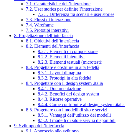
7.1. Caratteristiche dell’interazione
7.2. User stories per definire l’interazione
7.2.1. Differenza tra scenari e user stories
7.3. Flussi di interazione
7.4. Wireframe
7.5. Prototipi interattivi
8. Progettazione dell’interfaccia
8.1. Obiettivi dell’interfaccia
8.2. Elementi dell’interfaccia
8.2.1. Elementi di composizione
8.2.2. Elementi interattivi
8.2.3. Elementi testuali (microtesti)
8.3. Progettare e costruire in alta fedeltà
8.3.1. Layout di pagina
8.3.2. Prototipi in alta fedeltà
8.4. Progettare con il design system .italia
8.4.1. Documentazione
8.4.2. Benefici del design system
8.4.3. Risorse operative
8.4.4. Come contribuire al design system .italia
8.5. Progettare con i modelli di sito e servizi
8.5.1. Vantaggi dell’utilizzo dei modelli
8.5.2. I modelli di sito e servizi disponibili
9. Sviluppo dell’interfaccia
9.1. Approccio allo sviluppo