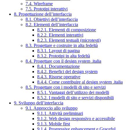
7.4. Wireframe
7.5. Prototipi interattivi
8. Progettazione dell’interfaccia
8.1. Obiettivi dell’interfaccia
8.2. Elementi dell’interfaccia
8.2.1. Elementi di composizione
8.2.2. Elementi interattivi
8.2.3. Elementi testuali (microtesti)
8.3. Progettare e costruire in alta fedeltà
8.3.1. Layout di pagina
8.3.2. Prototipi in alta fedeltà
8.4. Progettare con il design system .italia
8.4.1. Documentazione
8.4.2. Benefici del design system
8.4.3. Risorse operative
8.4.4. Come contribuire al design system .italia
8.5. Progettare con i modelli di sito e servizi
8.5.1. Vantaggi dell’utilizzo dei modelli
8.5.2. I modelli di sito e servizi disponibili
9. Sviluppo dell’interfaccia
9.1. Approccio allo sviluppo
9.1.1. Attività preliminari
9.1.2. Web design responsivo e accessibile
9.1.3. Mobile first
9.1.4. Progressive enhancement e Graceful