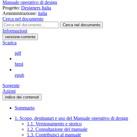
Manuale operativo di design
Progetto:
Designers Italia
Amministrazione:
italia
Cerca nel documento
Cerca nel documento
Informazioni
versione-corrente
Scarica
pdf
html
epub
Sorgente
Azioni
indice dei contenuti
Sommario
1. Scopo, destinatari e uso del Manuale operativo di design
1.1. Versionamento e storico
1.2. Consultazione del manuale
1.3. Contribuisci al manuale