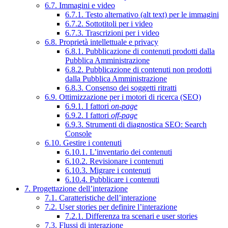
6.7. Immagini e video
6.7.1. Testo alternativo (alt text) per le immagini
6.7.2. Sottotitoli per i video
6.7.3. Trascrizioni per i video
6.8. Proprietà intellettuale e privacy
6.8.1. Pubblicazione di contenuti prodotti dalla
Pubblica Amministrazione
6.8.2. Pubblicazione di contenuti non prodotti
dalla Pubblica Amministrazione
6.8.3. Consenso dei soggetti ritratti
6.9. Ottimizzazione per i motori di ricerca (SEO)
6.9.1. I fattori
on-page
6.9.2. I fattori
off-page
6.9.3. Strumenti di diagnostica SEO: Search
Console
6.10. Gestire i contenuti
6.10.1. L’inventario dei contenuti
6.10.2. Revisionare i contenuti
6.10.3. Migrare i contenuti
6.10.4. Pubblicare i contenuti
7. Progettazione dell’interazione
7.1. Caratteristiche dell’interazione
7.2. User stories per definire l’interazione
7.2.1. Differenza tra scenari e user stories
7.3. Flussi di interazione