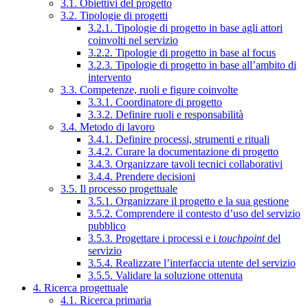
3.1. Obiettivi del progetto
3.2. Tipologie di progetti
3.2.1. Tipologie di progetto in base agli attori
coinvolti nel servizio
3.2.2. Tipologie di progetto in base al focus
3.2.3. Tipologie di progetto in base all’ambito di
intervento
3.3. Competenze, ruoli e figure coinvolte
3.3.1. Coordinatore di progetto
3.3.2. Definire ruoli e responsabilità
3.4. Metodo di lavoro
3.4.1. Definire processi, strumenti e rituali
3.4.2. Curare la documentazione di progetto
3.4.3. Organizzare tavoli tecnici collaborativi
3.4.4. Prendere decisioni
3.5. Il processo progettuale
3.5.1. Organizzare il progetto e la sua gestione
3.5.2. Comprendere il contesto d’uso del servizio
pubblico
3.5.3. Progettare i processi e i
touchpoint
del
servizio
3.5.4. Realizzare l’interfaccia utente del servizio
3.5.5. Validare la soluzione ottenuta
4. Ricerca progettuale
4.1. Ricerca primaria