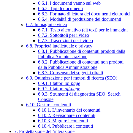
6.6.1. I documenti vanno sul web
6.6.2. Tipi di documenti
6.6.3. Formato di lettura dei documenti elettronici
6.6.4. Modalità di produzione dei documenti
6.7. Immagini e video
6.7.1. Testo alternativo (alt text) per le immagini
6.7.2. Sottotitoli per i video
6.7.3. Trascrizioni per i video
6.8. Proprietà intellettuale e privacy
6.8.1. Pubblicazione di contenuti prodotti dalla
Pubblica Amministrazione
6.8.2. Pubblicazione di contenuti non prodotti
dalla Pubblica Amministrazione
6.8.3. Consenso dei soggetti ritratti
6.9. Ottimizzazione per i motori di ricerca (SEO)
6.9.1. I fattori
on-page
6.9.2. I fattori
off-page
6.9.3. Strumenti di diagnostica SEO: Search
Console
6.10. Gestire i contenuti
6.10.1. L’inventario dei contenuti
6.10.2. Revisionare i contenuti
6.10.3. Migrare i contenuti
6.10.4. Pubblicare i contenuti
7. Progettazione dell’interazione