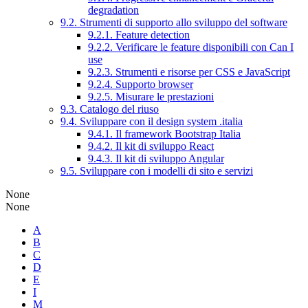
degradation
9.2. Strumenti di supporto allo sviluppo del software
9.2.1. Feature detection
9.2.2. Verificare le feature disponibili con Can I
use
9.2.3. Strumenti e risorse per CSS e JavaScript
9.2.4. Supporto browser
9.2.5. Misurare le prestazioni
9.3. Catalogo del riuso
9.4. Sviluppare con il design system .italia
9.4.1. Il framework Bootstrap Italia
9.4.2. Il kit di sviluppo React
9.4.3. Il kit di sviluppo Angular
9.5. Sviluppare con i modelli di sito e servizi
None
None
A
B
C
D
E
I
M