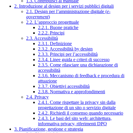
1.3. Contribuisci al manuale
2. Introduzione al design per i servizi pubblici digitali
2.1. Design per l’amministrazione digitale (
e-
government
)
2.2. L’approccio progettuale
2.2.1. Buone pratiche
2.2.2. Principi
2.3. Accessibilità
2.3.1. Definizione
2.3.2. Accessibilità by design
2.3.3. Principi per l’accessibilità
2.3.4. Linee guida e criteri di successo
2.3.5. Come rilasciare una dichiarazione di
accessibilità
2.3.6. Meccanismo di feedback e procedura di
attuazione
2.3.7. Obiettivi accessibilità
2.3.8. Normativa e approfondimenti
2.4. Privacy
2.4.1. Come rispettare la privacy sin dalla
progettazione di un sito o servizio digitale
2.4.2. Richiedi il consenso quando necessario
2.4.3. Le basi del sito web: architettura,
informativa privacy, riferimenti DPO
3. Pianificazione, gestione e strategia