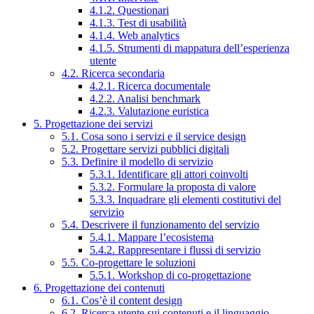
4.1.2. Questionari
4.1.3. Test di usabilità
4.1.4. Web analytics
4.1.5. Strumenti di mappatura dell’esperienza
utente
4.2. Ricerca secondaria
4.2.1. Ricerca documentale
4.2.2. Analisi benchmark
4.2.3. Valutazione euristica
5. Progettazione dei servizi
5.1. Cosa sono i servizi e il service design
5.2. Progettare servizi pubblici digitali
5.3. Definire il modello di servizio
5.3.1. Identificare gli attori coinvolti
5.3.2. Formulare la proposta di valore
5.3.3. Inquadrare gli elementi costitutivi del
servizio
5.4. Descrivere il funzionamento del servizio
5.4.1. Mappare l’ecosistema
5.4.2. Rappresentare i flussi di servizio
5.5. Co-progettare le soluzioni
5.5.1. Workshop di co-progettazione
6. Progettazione dei contenuti
6.1. Cos’è il content design
6.2. Ricerca utente sui contenuti e il linguaggio