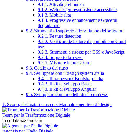
9.1.1. Attività preliminari
9.1.2. Web design responsivo e accessibile
9.1.3. Mobile first
9.1.4. Progressive enhancement e Graceful
degradation
9.2. Strumenti di supporto allo sviluppo del software
9.2.1. Feature detection
9.2.2. Verificare le feature disponibili con Can I
use
9.2.3. Strumenti e risorse per CSS e JavaScript
9.2.4. Supporto browser
9.2.5. Misurare le prestazioni
9.3. Catalogo del riuso
9.4. Sviluppare con il design system .italia
9.4.1. Il framework Bootstrap Italia
9.4.2. Il kit di sviluppo React
9.4.3. Il kit di sviluppo Angular
9.5. Sviluppare con i modelli di sito e servizi
1. Scopo, destinatari e uso del Manuale operativo di design
Team per la Trasformazione Digitale
in collaborazione con
Agenzia per l'Italia Digitale