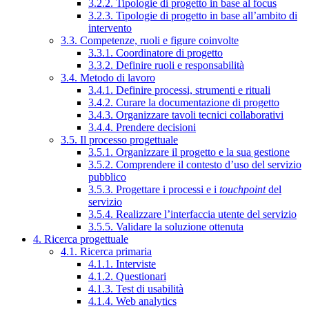
3.2.2. Tipologie di progetto in base al focus
3.2.3. Tipologie di progetto in base all’ambito di
intervento
3.3. Competenze, ruoli e figure coinvolte
3.3.1. Coordinatore di progetto
3.3.2. Definire ruoli e responsabilità
3.4. Metodo di lavoro
3.4.1. Definire processi, strumenti e rituali
3.4.2. Curare la documentazione di progetto
3.4.3. Organizzare tavoli tecnici collaborativi
3.4.4. Prendere decisioni
3.5. Il processo progettuale
3.5.1. Organizzare il progetto e la sua gestione
3.5.2. Comprendere il contesto d’uso del servizio
pubblico
3.5.3. Progettare i processi e i
touchpoint
del
servizio
3.5.4. Realizzare l’interfaccia utente del servizio
3.5.5. Validare la soluzione ottenuta
4. Ricerca progettuale
4.1. Ricerca primaria
4.1.1. Interviste
4.1.2. Questionari
4.1.3. Test di usabilità
4.1.4. Web analytics