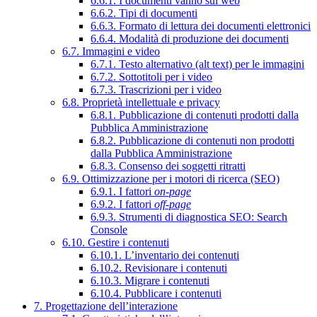
6.6.1. I documenti vanno sul web
6.6.2. Tipi di documenti
6.6.3. Formato di lettura dei documenti elettronici
6.6.4. Modalità di produzione dei documenti
6.7. Immagini e video
6.7.1. Testo alternativo (alt text) per le immagini
6.7.2. Sottotitoli per i video
6.7.3. Trascrizioni per i video
6.8. Proprietà intellettuale e privacy
6.8.1. Pubblicazione di contenuti prodotti dalla
Pubblica Amministrazione
6.8.2. Pubblicazione di contenuti non prodotti
dalla Pubblica Amministrazione
6.8.3. Consenso dei soggetti ritratti
6.9. Ottimizzazione per i motori di ricerca (SEO)
6.9.1. I fattori
on-page
6.9.2. I fattori
off-page
6.9.3. Strumenti di diagnostica SEO: Search
Console
6.10. Gestire i contenuti
6.10.1. L’inventario dei contenuti
6.10.2. Revisionare i contenuti
6.10.3. Migrare i contenuti
6.10.4. Pubblicare i contenuti
7. Progettazione dell’interazione