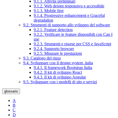
9.1.1. Attività preliminari
9.1.2. Web design responsivo e accessibile
9.1.3. Mobile first
9.1.4. Progressive enhancement e Graceful
degradation
9.2. Strumenti di supporto allo sviluppo del software
9.2.1. Feature detection
9.2.2. Verificare le feature disponibili con Can I
use
9.2.3. Strumenti e risorse per CSS e JavaScript
9.2.4. Supporto browser
9.2.5. Misurare le prestazioni
9.3. Catalogo del riuso
9.4. Sviluppare con il design system .italia
9.4.1. Il framework Bootstrap Italia
9.4.2. Il kit di sviluppo React
9.4.3. Il kit di sviluppo Angular
9.5. Sviluppare con i modelli di sito e servizi
glossario
A
B
C
D