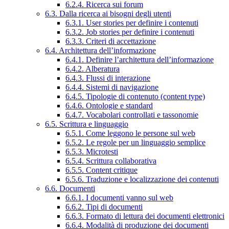
6.2.4. Ricerca sui forum
6.3. Dalla ricerca ai bisogni degli utenti
6.3.1. User stories per definire i contenuti
6.3.2. Job stories per definire i contenuti
6.3.3. Criteri di accettazione
6.4. Architettura dell’informazione
6.4.1. Definire l’architettura dell’informazione
6.4.2. Alberatura
6.4.3. Flussi di interazione
6.4.4. Sistemi di navigazione
6.4.5. Tipologie di contenuto (content type)
6.4.6. Ontologie e standard
6.4.7. Vocabolari controllati e tassonomie
6.5. Scrittura e linguaggio
6.5.1. Come leggono le persone sul web
6.5.2. Le regole per un linguaggio semplice
6.5.3. Microtesti
6.5.4. Scrittura collaborativa
6.5.5. Content critique
6.5.6. Traduzione e localizzazione dei contenuti
6.6. Documenti
6.6.1. I documenti vanno sul web
6.6.2. Tipi di documenti
6.6.3. Formato di lettura dei documenti elettronici
6.6.4. Modalità di produzione dei documenti