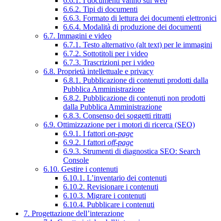
6.6.1. I documenti vanno sul web
6.6.2. Tipi di documenti
6.6.3. Formato di lettura dei documenti elettronici
6.6.4. Modalità di produzione dei documenti
6.7. Immagini e video
6.7.1. Testo alternativo (alt text) per le immagini
6.7.2. Sottotitoli per i video
6.7.3. Trascrizioni per i video
6.8. Proprietà intellettuale e privacy
6.8.1. Pubblicazione di contenuti prodotti dalla
Pubblica Amministrazione
6.8.2. Pubblicazione di contenuti non prodotti
dalla Pubblica Amministrazione
6.8.3. Consenso dei soggetti ritratti
6.9. Ottimizzazione per i motori di ricerca (SEO)
6.9.1. I fattori
on-page
6.9.2. I fattori
off-page
6.9.3. Strumenti di diagnostica SEO: Search
Console
6.10. Gestire i contenuti
6.10.1. L’inventario dei contenuti
6.10.2. Revisionare i contenuti
6.10.3. Migrare i contenuti
6.10.4. Pubblicare i contenuti
7. Progettazione dell’interazione