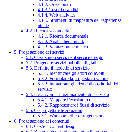
4.1.2. Questionari
4.1.3. Test di usabilità
4.1.4. Web analytics
4.1.5. Strumenti di mappatura dell’esperienza
utente
4.2. Ricerca secondaria
4.2.1. Ricerca documentale
4.2.2. Analisi benchmark
4.2.3. Valutazione euristica
5. Progettazione dei servizi
5.1. Cosa sono i servizi e il service design
5.2. Progettare servizi pubblici digitali
5.3. Definire il modello di servizio
5.3.1. Identificare gli attori coinvolti
5.3.2. Formulare la proposta di valore
5.3.3. Inquadrare gli elementi costitutivi del
servizio
5.4. Descrivere il funzionamento del servizio
5.4.1. Mappare l’ecosistema
5.4.2. Rappresentare i flussi di servizio
5.5. Co-progettare le soluzioni
5.5.1. Workshop di co-progettazione
6. Progettazione dei contenuti
6.1. Cos’è il content design
6.2. Ricerca utente sui contenuti e il linguaggio