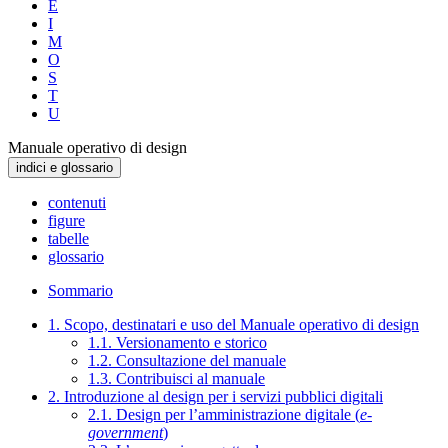
E
I
M
O
S
T
U
Manuale operativo di design
indici e glossario
contenuti
figure
tabelle
glossario
Sommario
1. Scopo, destinatari e uso del Manuale operativo di design
1.1. Versionamento e storico
1.2. Consultazione del manuale
1.3. Contribuisci al manuale
2. Introduzione al design per i servizi pubblici digitali
2.1. Design per l’amministrazione digitale (
e-
government
)