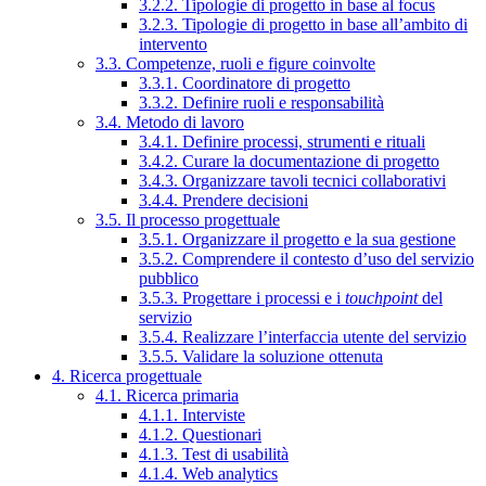
3.2.2. Tipologie di progetto in base al focus
3.2.3. Tipologie di progetto in base all’ambito di
intervento
3.3. Competenze, ruoli e figure coinvolte
3.3.1. Coordinatore di progetto
3.3.2. Definire ruoli e responsabilità
3.4. Metodo di lavoro
3.4.1. Definire processi, strumenti e rituali
3.4.2. Curare la documentazione di progetto
3.4.3. Organizzare tavoli tecnici collaborativi
3.4.4. Prendere decisioni
3.5. Il processo progettuale
3.5.1. Organizzare il progetto e la sua gestione
3.5.2. Comprendere il contesto d’uso del servizio
pubblico
3.5.3. Progettare i processi e i
touchpoint
del
servizio
3.5.4. Realizzare l’interfaccia utente del servizio
3.5.5. Validare la soluzione ottenuta
4. Ricerca progettuale
4.1. Ricerca primaria
4.1.1. Interviste
4.1.2. Questionari
4.1.3. Test di usabilità
4.1.4. Web analytics