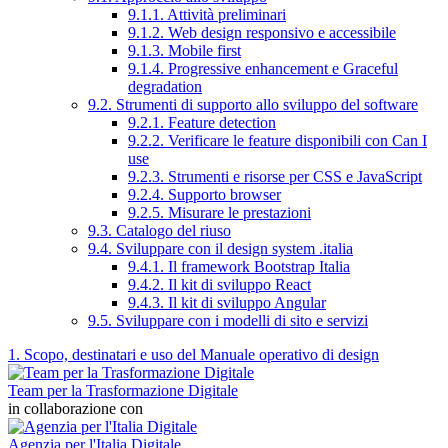
9.1.1. Attività preliminari
9.1.2. Web design responsivo e accessibile
9.1.3. Mobile first
9.1.4. Progressive enhancement e Graceful
degradation
9.2. Strumenti di supporto allo sviluppo del software
9.2.1. Feature detection
9.2.2. Verificare le feature disponibili con Can I
use
9.2.3. Strumenti e risorse per CSS e JavaScript
9.2.4. Supporto browser
9.2.5. Misurare le prestazioni
9.3. Catalogo del riuso
9.4. Sviluppare con il design system .italia
9.4.1. Il framework Bootstrap Italia
9.4.2. Il kit di sviluppo React
9.4.3. Il kit di sviluppo Angular
9.5. Sviluppare con i modelli di sito e servizi
1. Scopo, destinatari e uso del Manuale operativo di design
Team per la Trasformazione Digitale
in collaborazione con
Agenzia per l'Italia Digitale