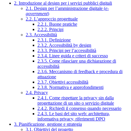
2. Introduzione al design per i servizi pubblici digitali
2.1. Design per l’amministrazione digitale (
e-
government
)
2.2. L’approccio progettuale
2.2.1. Buone pratiche
2.2.2. Principi
2.3. Accessibilità
2.3.1. Definizione
2.3.2. Accessibilità by design
2.3.3. Principi per l’accessibilità
2.3.4. Linee guida e criteri di successo
2.3.5. Come rilasciare una dichiarazione di
accessibilità
2.3.6. Meccanismo di feedback e procedura di
attuazione
2.3.7. Obiettivi accessibilità
2.3.8. Normativa e approfondimenti
2.4. Privacy
2.4.1. Come rispettare la privacy sin dalla
progettazione di un sito o servizio digitale
2.4.2. Richiedi il consenso quando necessario
2.4.3. Le basi del sito web: architettura,
informativa privacy, riferimenti DPO
3. Pianificazione, gestione e strategia
3.1. Obiettivi del progetto