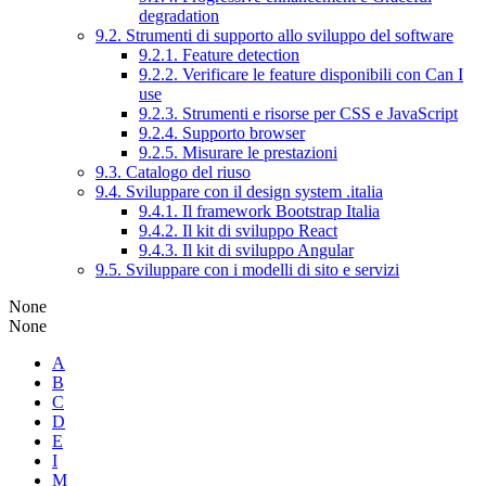
degradation
9.2. Strumenti di supporto allo sviluppo del software
9.2.1. Feature detection
9.2.2. Verificare le feature disponibili con Can I
use
9.2.3. Strumenti e risorse per CSS e JavaScript
9.2.4. Supporto browser
9.2.5. Misurare le prestazioni
9.3. Catalogo del riuso
9.4. Sviluppare con il design system .italia
9.4.1. Il framework Bootstrap Italia
9.4.2. Il kit di sviluppo React
9.4.3. Il kit di sviluppo Angular
9.5. Sviluppare con i modelli di sito e servizi
None
None
A
B
C
D
E
I
M