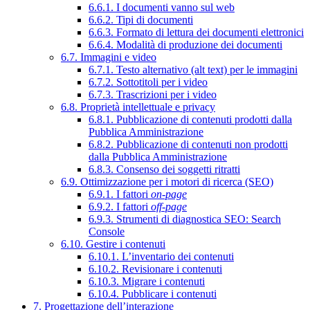
6.6.1. I documenti vanno sul web
6.6.2. Tipi di documenti
6.6.3. Formato di lettura dei documenti elettronici
6.6.4. Modalità di produzione dei documenti
6.7. Immagini e video
6.7.1. Testo alternativo (alt text) per le immagini
6.7.2. Sottotitoli per i video
6.7.3. Trascrizioni per i video
6.8. Proprietà intellettuale e privacy
6.8.1. Pubblicazione di contenuti prodotti dalla
Pubblica Amministrazione
6.8.2. Pubblicazione di contenuti non prodotti
dalla Pubblica Amministrazione
6.8.3. Consenso dei soggetti ritratti
6.9. Ottimizzazione per i motori di ricerca (SEO)
6.9.1. I fattori
on-page
6.9.2. I fattori
off-page
6.9.3. Strumenti di diagnostica SEO: Search
Console
6.10. Gestire i contenuti
6.10.1. L’inventario dei contenuti
6.10.2. Revisionare i contenuti
6.10.3. Migrare i contenuti
6.10.4. Pubblicare i contenuti
7. Progettazione dell’interazione