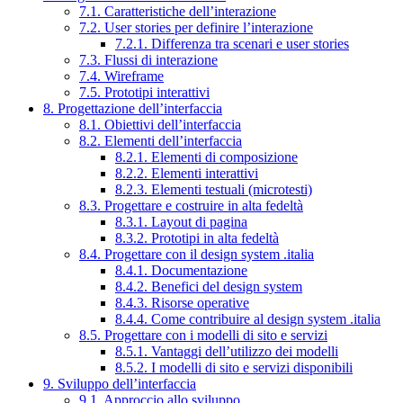
7.1. Caratteristiche dell’interazione
7.2. User stories per definire l’interazione
7.2.1. Differenza tra scenari e user stories
7.3. Flussi di interazione
7.4. Wireframe
7.5. Prototipi interattivi
8. Progettazione dell’interfaccia
8.1. Obiettivi dell’interfaccia
8.2. Elementi dell’interfaccia
8.2.1. Elementi di composizione
8.2.2. Elementi interattivi
8.2.3. Elementi testuali (microtesti)
8.3. Progettare e costruire in alta fedeltà
8.3.1. Layout di pagina
8.3.2. Prototipi in alta fedeltà
8.4. Progettare con il design system .italia
8.4.1. Documentazione
8.4.2. Benefici del design system
8.4.3. Risorse operative
8.4.4. Come contribuire al design system .italia
8.5. Progettare con i modelli di sito e servizi
8.5.1. Vantaggi dell’utilizzo dei modelli
8.5.2. I modelli di sito e servizi disponibili
9. Sviluppo dell’interfaccia
9.1. Approccio allo sviluppo