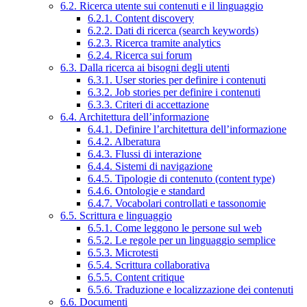
6.2. Ricerca utente sui contenuti e il linguaggio
6.2.1. Content discovery
6.2.2. Dati di ricerca (search keywords)
6.2.3. Ricerca tramite analytics
6.2.4. Ricerca sui forum
6.3. Dalla ricerca ai bisogni degli utenti
6.3.1. User stories per definire i contenuti
6.3.2. Job stories per definire i contenuti
6.3.3. Criteri di accettazione
6.4. Architettura dell’informazione
6.4.1. Definire l’architettura dell’informazione
6.4.2. Alberatura
6.4.3. Flussi di interazione
6.4.4. Sistemi di navigazione
6.4.5. Tipologie di contenuto (content type)
6.4.6. Ontologie e standard
6.4.7. Vocabolari controllati e tassonomie
6.5. Scrittura e linguaggio
6.5.1. Come leggono le persone sul web
6.5.2. Le regole per un linguaggio semplice
6.5.3. Microtesti
6.5.4. Scrittura collaborativa
6.5.5. Content critique
6.5.6. Traduzione e localizzazione dei contenuti
6.6. Documenti