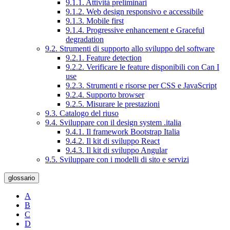
9.1.1. Attività preliminari
9.1.2. Web design responsivo e accessibile
9.1.3. Mobile first
9.1.4. Progressive enhancement e Graceful
degradation
9.2. Strumenti di supporto allo sviluppo del software
9.2.1. Feature detection
9.2.2. Verificare le feature disponibili con Can I
use
9.2.3. Strumenti e risorse per CSS e JavaScript
9.2.4. Supporto browser
9.2.5. Misurare le prestazioni
9.3. Catalogo del riuso
9.4. Sviluppare con il design system .italia
9.4.1. Il framework Bootstrap Italia
9.4.2. Il kit di sviluppo React
9.4.3. Il kit di sviluppo Angular
9.5. Sviluppare con i modelli di sito e servizi
glossario
A
B
C
D