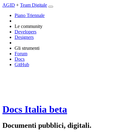
AGID
+
Team Digitale
Piano Triennale
Le community
Developers
Designers
Gli strumenti
Forum
Docs
GitHub
Docs Italia
beta
Documenti pubblici, digitali.