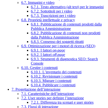
6.7. Immagini e video
6.7.1. Testo alternativo (alt text) per le immagini
6.7.2. Sottotitoli per i video
6.7.3. Trascrizioni per i video
6.8. Proprietà intellettuale e privacy
6.8.1. Pubblicazione di contenuti prodotti dalla
Pubblica Amministrazione
6.8.2. Pubblicazione di contenuti non prodotti
dalla Pubblica Amministrazione
6.8.3. Consenso dei soggetti ritratti
6.9. Ottimizzazione per i motori di ricerca (SEO)
6.9.1. I fattori
on-page
6.9.2. I fattori
off-page
6.9.3. Strumenti di diagnostica SEO: Search
Console
6.10. Gestire i contenuti
6.10.1. L’inventario dei contenuti
6.10.2. Revisionare i contenuti
6.10.3. Migrare i contenuti
6.10.4. Pubblicare i contenuti
7. Progettazione dell’interazione
7.1. Caratteristiche dell’interazione
7.2. User stories per definire l’interazione
7.2.1. Differenza tra scenari e user stories
7.3. Flussi di interazione