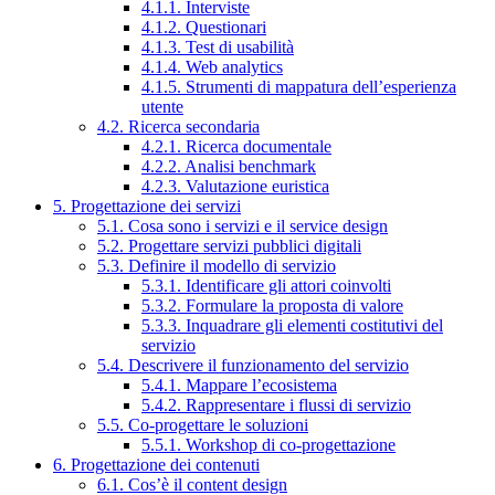
4.1.1. Interviste
4.1.2. Questionari
4.1.3. Test di usabilità
4.1.4. Web analytics
4.1.5. Strumenti di mappatura dell’esperienza
utente
4.2. Ricerca secondaria
4.2.1. Ricerca documentale
4.2.2. Analisi benchmark
4.2.3. Valutazione euristica
5. Progettazione dei servizi
5.1. Cosa sono i servizi e il service design
5.2. Progettare servizi pubblici digitali
5.3. Definire il modello di servizio
5.3.1. Identificare gli attori coinvolti
5.3.2. Formulare la proposta di valore
5.3.3. Inquadrare gli elementi costitutivi del
servizio
5.4. Descrivere il funzionamento del servizio
5.4.1. Mappare l’ecosistema
5.4.2. Rappresentare i flussi di servizio
5.5. Co-progettare le soluzioni
5.5.1. Workshop di co-progettazione
6. Progettazione dei contenuti
6.1. Cos’è il content design