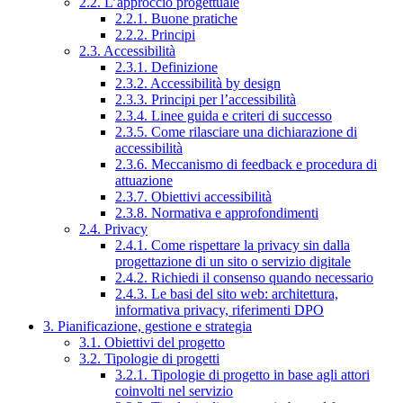
2.2. L’approccio progettuale
2.2.1. Buone pratiche
2.2.2. Principi
2.3. Accessibilità
2.3.1. Definizione
2.3.2. Accessibilità by design
2.3.3. Principi per l’accessibilità
2.3.4. Linee guida e criteri di successo
2.3.5. Come rilasciare una dichiarazione di
accessibilità
2.3.6. Meccanismo di feedback e procedura di
attuazione
2.3.7. Obiettivi accessibilità
2.3.8. Normativa e approfondimenti
2.4. Privacy
2.4.1. Come rispettare la privacy sin dalla
progettazione di un sito o servizio digitale
2.4.2. Richiedi il consenso quando necessario
2.4.3. Le basi del sito web: architettura,
informativa privacy, riferimenti DPO
3. Pianificazione, gestione e strategia
3.1. Obiettivi del progetto
3.2. Tipologie di progetti
3.2.1. Tipologie di progetto in base agli attori
coinvolti nel servizio