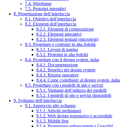
7.4. Wireframe
7.5. Prototipi interattivi
8. Progettazione dell’interfaccia
8.1. Obiettivi dell’interfaccia
8.2. Elementi dell’interfaccia
8.2.1. Elementi di composizione
8.2.2. Elementi interattivi
8.2.3. Elementi testuali (microtesti)
8.3. Progettare e costruire in alta fedeltà
8.3.1. Layout di pagina
8.3.2. Prototipi in alta fedeltà
8.4. Progettare con il design system .italia
8.4.1. Documentazione
8.4.2. Benefici del design system
8.4.3. Risorse operative
8.4.4. Come contribuire al design system .italia
8.5. Progettare con i modelli di sito e servizi
8.5.1. Vantaggi dell’utilizzo dei modelli
8.5.2. I modelli di sito e servizi disponibili
9. Sviluppo dell’interfaccia
9.1. Approccio allo sviluppo
9.1.1. Attività preliminari
9.1.2. Web design responsivo e accessibile
9.1.3. Mobile first
9.1.4. Progressive enhancement e Graceful