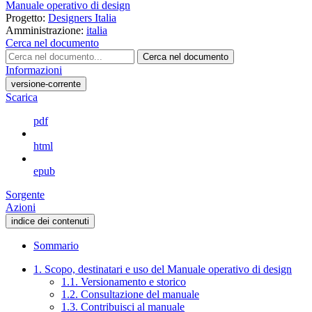
Manuale operativo di design
Progetto:
Designers Italia
Amministrazione:
italia
Cerca nel documento
Cerca nel documento
Informazioni
versione-corrente
Scarica
pdf
html
epub
Sorgente
Azioni
indice dei contenuti
Sommario
1. Scopo, destinatari e uso del Manuale operativo di design
1.1. Versionamento e storico
1.2. Consultazione del manuale
1.3. Contribuisci al manuale