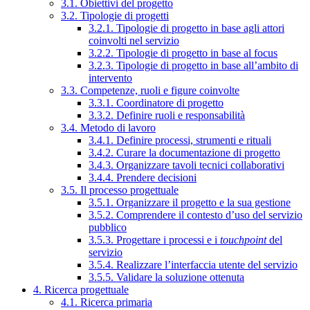
3.1. Obiettivi del progetto
3.2. Tipologie di progetti
3.2.1. Tipologie di progetto in base agli attori
coinvolti nel servizio
3.2.2. Tipologie di progetto in base al focus
3.2.3. Tipologie di progetto in base all’ambito di
intervento
3.3. Competenze, ruoli e figure coinvolte
3.3.1. Coordinatore di progetto
3.3.2. Definire ruoli e responsabilità
3.4. Metodo di lavoro
3.4.1. Definire processi, strumenti e rituali
3.4.2. Curare la documentazione di progetto
3.4.3. Organizzare tavoli tecnici collaborativi
3.4.4. Prendere decisioni
3.5. Il processo progettuale
3.5.1. Organizzare il progetto e la sua gestione
3.5.2. Comprendere il contesto d’uso del servizio
pubblico
3.5.3. Progettare i processi e i
touchpoint
del
servizio
3.5.4. Realizzare l’interfaccia utente del servizio
3.5.5. Validare la soluzione ottenuta
4. Ricerca progettuale
4.1. Ricerca primaria