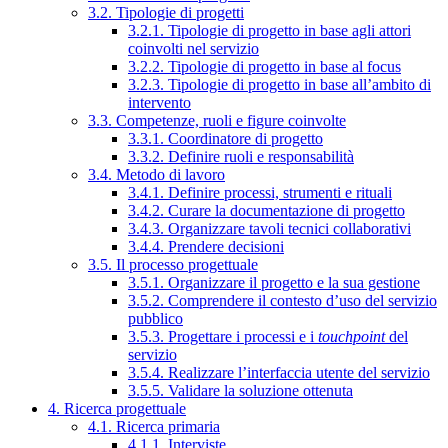
3.2. Tipologie di progetti
3.2.1. Tipologie di progetto in base agli attori
coinvolti nel servizio
3.2.2. Tipologie di progetto in base al focus
3.2.3. Tipologie di progetto in base all’ambito di
intervento
3.3. Competenze, ruoli e figure coinvolte
3.3.1. Coordinatore di progetto
3.3.2. Definire ruoli e responsabilità
3.4. Metodo di lavoro
3.4.1. Definire processi, strumenti e rituali
3.4.2. Curare la documentazione di progetto
3.4.3. Organizzare tavoli tecnici collaborativi
3.4.4. Prendere decisioni
3.5. Il processo progettuale
3.5.1. Organizzare il progetto e la sua gestione
3.5.2. Comprendere il contesto d’uso del servizio
pubblico
3.5.3. Progettare i processi e i
touchpoint
del
servizio
3.5.4. Realizzare l’interfaccia utente del servizio
3.5.5. Validare la soluzione ottenuta
4. Ricerca progettuale
4.1. Ricerca primaria
4.1.1. Interviste