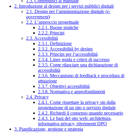
1.3. Contribuisci al manuale
2. Introduzione al design per i servizi pubblici digitali
2.1. Design per l’amministrazione digitale (
e-
government
)
2.2. L’approccio progettuale
2.2.1. Buone pratiche
2.2.2. Principi
2.3. Accessibilità
2.3.1. Definizione
2.3.2. Accessibilità by design
2.3.3. Principi per l’accessibilità
2.3.4. Linee guida e criteri di successo
2.3.5. Come rilasciare una dichiarazione di
accessibilità
2.3.6. Meccanismo di feedback e procedura di
attuazione
2.3.7. Obiettivi accessibilità
2.3.8. Normativa e approfondimenti
2.4. Privacy
2.4.1. Come rispettare la privacy sin dalla
progettazione di un sito o servizio digitale
2.4.2. Richiedi il consenso quando necessario
2.4.3. Le basi del sito web: architettura,
informativa privacy, riferimenti DPO
3. Pianificazione, gestione e strategia