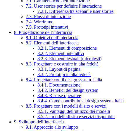
7.1. Caratteristiche dell’interazione
7.2. User stories per definire l’interazione
7.2.1. Differenza tra scenari e user stories
7.3. Flussi di interazione
7.4. Wireframe
7.5. Prototipi interattivi
8. Progettazione dell’interfaccia
8.1. Obiettivi dell’interfaccia
8.2. Elementi dell’interfaccia
8.2.1. Elementi di composizione
8.2.2. Elementi interattivi
8.2.3. Elementi testuali (microtesti)
8.3. Progettare e costruire in alta fedeltà
8.3.1. Layout di pagina
8.3.2. Prototipi in alta fedeltà
8.4. Progettare con il design system .italia
8.4.1. Documentazione
8.4.2. Benefici del design system
8.4.3. Risorse operative
8.4.4. Come contribuire al design system .italia
8.5. Progettare con i modelli di sito e servizi
8.5.1. Vantaggi dell’utilizzo dei modelli
8.5.2. I modelli di sito e servizi disponibili
9. Sviluppo dell’interfaccia
9.1. Approccio allo sviluppo