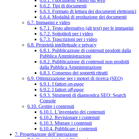
6.6.1. I documenti vanno sul web
6.6.2. Tipi di documenti
6.6.3. Formato di lettura dei documenti elettronici
6.6.4. Modalità di produzione dei documenti
6.7. Immagini e video
6.7.1. Testo alternativo (alt text) per le immagini
6.7.2. Sottotitoli per i video
6.7.3. Trascrizioni per i video
6.8. Proprietà intellettuale e privacy
6.8.1. Pubblicazione di contenuti prodotti dalla
Pubblica Amministrazione
6.8.2. Pubblicazione di contenuti non prodotti
dalla Pubblica Amministrazione
6.8.3. Consenso dei soggetti ritratti
6.9. Ottimizzazione per i motori di ricerca (SEO)
6.9.1. I fattori
on-page
6.9.2. I fattori
off-page
6.9.3. Strumenti di diagnostica SEO: Search
Console
6.10. Gestire i contenuti
6.10.1. L’inventario dei contenuti
6.10.2. Revisionare i contenuti
6.10.3. Migrare i contenuti
6.10.4. Pubblicare i contenuti
7. Progettazione dell’interazione