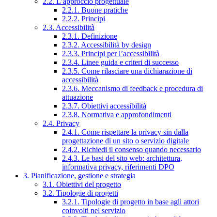
2.2. L’approccio progettuale
2.2.1. Buone pratiche
2.2.2. Principi
2.3. Accessibilità
2.3.1. Definizione
2.3.2. Accessibilità by design
2.3.3. Principi per l’accessibilità
2.3.4. Linee guida e criteri di successo
2.3.5. Come rilasciare una dichiarazione di
accessibilità
2.3.6. Meccanismo di feedback e procedura di
attuazione
2.3.7. Obiettivi accessibilità
2.3.8. Normativa e approfondimenti
2.4. Privacy
2.4.1. Come rispettare la privacy sin dalla
progettazione di un sito o servizio digitale
2.4.2. Richiedi il consenso quando necessario
2.4.3. Le basi del sito web: architettura,
informativa privacy, riferimenti DPO
3. Pianificazione, gestione e strategia
3.1. Obiettivi del progetto
3.2. Tipologie di progetti
3.2.1. Tipologie di progetto in base agli attori
coinvolti nel servizio