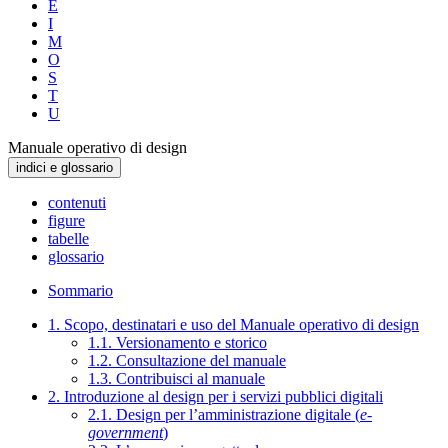
E
I
M
O
S
T
U
Manuale operativo di design
indici e glossario
contenuti
figure
tabelle
glossario
Sommario
1. Scopo, destinatari e uso del Manuale operativo di design
1.1. Versionamento e storico
1.2. Consultazione del manuale
1.3. Contribuisci al manuale
2. Introduzione al design per i servizi pubblici digitali
2.1. Design per l’amministrazione digitale (
e-
government
)