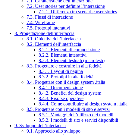
7.1. Caratteristiche dell’interazione
7.2. User stories per definire l’interazione
7.2.1. Differenza tra scenari e user stories
7.3. Flussi di interazione
7.4. Wireframe
7.5. Prototipi interattivi
8. Progettazione dell’interfaccia
8.1. Obiettivi dell’interfaccia
8.2. Elementi dell’interfaccia
8.2.1. Elementi di composizione
8.2.2. Elementi interattivi
8.2.3. Elementi testuali (microtesti)
8.3. Progettare e costruire in alta fedeltà
8.3.1. Layout di pagina
8.3.2. Prototipi in alta fedeltà
8.4. Progettare con il design system .italia
8.4.1. Documentazione
8.4.2. Benefici del design system
8.4.3. Risorse operative
8.4.4. Come contribuire al design system .italia
8.5. Progettare con i modelli di sito e servizi
8.5.1. Vantaggi dell’utilizzo dei modelli
8.5.2. I modelli di sito e servizi disponibili
9. Sviluppo dell’interfaccia
9.1. Approccio allo sviluppo