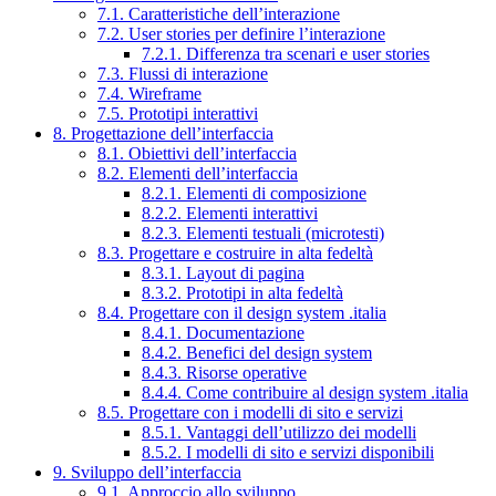
7.1. Caratteristiche dell’interazione
7.2. User stories per definire l’interazione
7.2.1. Differenza tra scenari e user stories
7.3. Flussi di interazione
7.4. Wireframe
7.5. Prototipi interattivi
8. Progettazione dell’interfaccia
8.1. Obiettivi dell’interfaccia
8.2. Elementi dell’interfaccia
8.2.1. Elementi di composizione
8.2.2. Elementi interattivi
8.2.3. Elementi testuali (microtesti)
8.3. Progettare e costruire in alta fedeltà
8.3.1. Layout di pagina
8.3.2. Prototipi in alta fedeltà
8.4. Progettare con il design system .italia
8.4.1. Documentazione
8.4.2. Benefici del design system
8.4.3. Risorse operative
8.4.4. Come contribuire al design system .italia
8.5. Progettare con i modelli di sito e servizi
8.5.1. Vantaggi dell’utilizzo dei modelli
8.5.2. I modelli di sito e servizi disponibili
9. Sviluppo dell’interfaccia
9.1. Approccio allo sviluppo