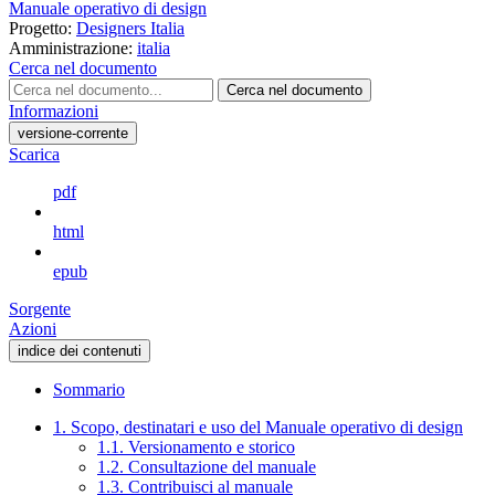
Manuale operativo di design
Progetto:
Designers Italia
Amministrazione:
italia
Cerca nel documento
Cerca nel documento
Informazioni
versione-corrente
Scarica
pdf
html
epub
Sorgente
Azioni
indice dei contenuti
Sommario
1. Scopo, destinatari e uso del Manuale operativo di design
1.1. Versionamento e storico
1.2. Consultazione del manuale
1.3. Contribuisci al manuale