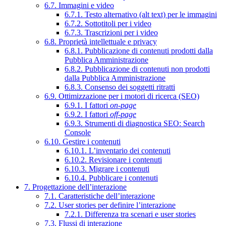
6.7. Immagini e video
6.7.1. Testo alternativo (alt text) per le immagini
6.7.2. Sottotitoli per i video
6.7.3. Trascrizioni per i video
6.8. Proprietà intellettuale e privacy
6.8.1. Pubblicazione di contenuti prodotti dalla
Pubblica Amministrazione
6.8.2. Pubblicazione di contenuti non prodotti
dalla Pubblica Amministrazione
6.8.3. Consenso dei soggetti ritratti
6.9. Ottimizzazione per i motori di ricerca (SEO)
6.9.1. I fattori
on-page
6.9.2. I fattori
off-page
6.9.3. Strumenti di diagnostica SEO: Search
Console
6.10. Gestire i contenuti
6.10.1. L’inventario dei contenuti
6.10.2. Revisionare i contenuti
6.10.3. Migrare i contenuti
6.10.4. Pubblicare i contenuti
7. Progettazione dell’interazione
7.1. Caratteristiche dell’interazione
7.2. User stories per definire l’interazione
7.2.1. Differenza tra scenari e user stories
7.3. Flussi di interazione