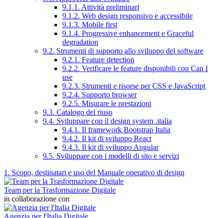
9.1.1. Attività preliminari
9.1.2. Web design responsivo e accessibile
9.1.3. Mobile first
9.1.4. Progressive enhancement e Graceful
degradation
9.2. Strumenti di supporto allo sviluppo del software
9.2.1. Feature detection
9.2.2. Verificare le feature disponibili con Can I
use
9.2.3. Strumenti e risorse per CSS e JavaScript
9.2.4. Supporto browser
9.2.5. Misurare le prestazioni
9.3. Catalogo del riuso
9.4. Sviluppare con il design system .italia
9.4.1. Il framework Bootstrap Italia
9.4.2. Il kit di sviluppo React
9.4.3. Il kit di sviluppo Angular
9.5. Sviluppare con i modelli di sito e servizi
1. Scopo, destinatari e uso del Manuale operativo di design
Team per la Trasformazione Digitale
in collaborazione con
Agenzia per l'Italia Digitale