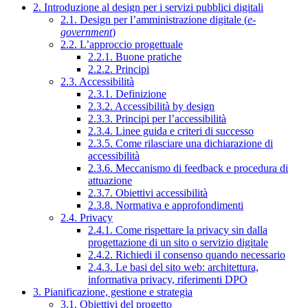
2. Introduzione al design per i servizi pubblici digitali
2.1. Design per l’amministrazione digitale (
e-
government
)
2.2. L’approccio progettuale
2.2.1. Buone pratiche
2.2.2. Principi
2.3. Accessibilità
2.3.1. Definizione
2.3.2. Accessibilità by design
2.3.3. Principi per l’accessibilità
2.3.4. Linee guida e criteri di successo
2.3.5. Come rilasciare una dichiarazione di
accessibilità
2.3.6. Meccanismo di feedback e procedura di
attuazione
2.3.7. Obiettivi accessibilità
2.3.8. Normativa e approfondimenti
2.4. Privacy
2.4.1. Come rispettare la privacy sin dalla
progettazione di un sito o servizio digitale
2.4.2. Richiedi il consenso quando necessario
2.4.3. Le basi del sito web: architettura,
informativa privacy, riferimenti DPO
3. Pianificazione, gestione e strategia
3.1. Obiettivi del progetto