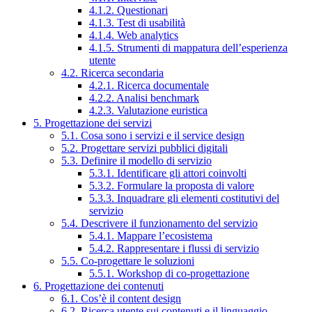
4.1.2. Questionari
4.1.3. Test di usabilità
4.1.4. Web analytics
4.1.5. Strumenti di mappatura dell’esperienza
utente
4.2. Ricerca secondaria
4.2.1. Ricerca documentale
4.2.2. Analisi benchmark
4.2.3. Valutazione euristica
5. Progettazione dei servizi
5.1. Cosa sono i servizi e il service design
5.2. Progettare servizi pubblici digitali
5.3. Definire il modello di servizio
5.3.1. Identificare gli attori coinvolti
5.3.2. Formulare la proposta di valore
5.3.3. Inquadrare gli elementi costitutivi del
servizio
5.4. Descrivere il funzionamento del servizio
5.4.1. Mappare l’ecosistema
5.4.2. Rappresentare i flussi di servizio
5.5. Co-progettare le soluzioni
5.5.1. Workshop di co-progettazione
6. Progettazione dei contenuti
6.1. Cos’è il content design
6.2. Ricerca utente sui contenuti e il linguaggio