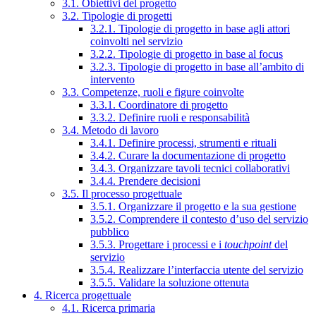
3.1. Obiettivi del progetto
3.2. Tipologie di progetti
3.2.1. Tipologie di progetto in base agli attori
coinvolti nel servizio
3.2.2. Tipologie di progetto in base al focus
3.2.3. Tipologie di progetto in base all’ambito di
intervento
3.3. Competenze, ruoli e figure coinvolte
3.3.1. Coordinatore di progetto
3.3.2. Definire ruoli e responsabilità
3.4. Metodo di lavoro
3.4.1. Definire processi, strumenti e rituali
3.4.2. Curare la documentazione di progetto
3.4.3. Organizzare tavoli tecnici collaborativi
3.4.4. Prendere decisioni
3.5. Il processo progettuale
3.5.1. Organizzare il progetto e la sua gestione
3.5.2. Comprendere il contesto d’uso del servizio
pubblico
3.5.3. Progettare i processi e i
touchpoint
del
servizio
3.5.4. Realizzare l’interfaccia utente del servizio
3.5.5. Validare la soluzione ottenuta
4. Ricerca progettuale
4.1. Ricerca primaria