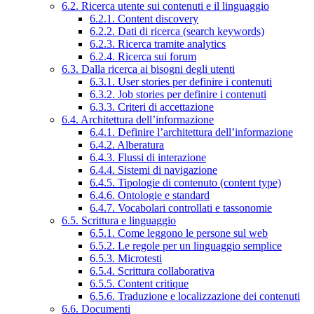
6.2. Ricerca utente sui contenuti e il linguaggio
6.2.1. Content discovery
6.2.2. Dati di ricerca (search keywords)
6.2.3. Ricerca tramite analytics
6.2.4. Ricerca sui forum
6.3. Dalla ricerca ai bisogni degli utenti
6.3.1. User stories per definire i contenuti
6.3.2. Job stories per definire i contenuti
6.3.3. Criteri di accettazione
6.4. Architettura dell’informazione
6.4.1. Definire l’architettura dell’informazione
6.4.2. Alberatura
6.4.3. Flussi di interazione
6.4.4. Sistemi di navigazione
6.4.5. Tipologie di contenuto (content type)
6.4.6. Ontologie e standard
6.4.7. Vocabolari controllati e tassonomie
6.5. Scrittura e linguaggio
6.5.1. Come leggono le persone sul web
6.5.2. Le regole per un linguaggio semplice
6.5.3. Microtesti
6.5.4. Scrittura collaborativa
6.5.5. Content critique
6.5.6. Traduzione e localizzazione dei contenuti
6.6. Documenti