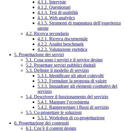
4.1.1. Interviste
4.1.2. Questionari
4.1.3. Test di usabilità
4.1.4. Web analytics
4.1.5. Strumenti di mappatura dell’esperienza
utente
4.2. Ricerca secondaria
4.2.1. Ricerca documentale
4.2.2. Analisi benchmark
4.2.3. Valutazione euristica
5. Progettazione dei servizi
5.1. Cosa sono i servizi e il service design
5.2. Progettare servizi pubblici digitali
5.3. Definire il modello di servizio
5.3.1. Identificare gli attori coinvolti
5.3.2. Formulare la proposta di valore
5.3.3. Inquadrare gli elementi costitutivi del
servizio
5.4. Descrivere il funzionamento del servizio
5.4.1. Mappare l’ecosistema
5.4.2. Rappresentare i flussi di servizio
5.5. Co-progettare le soluzioni
5.5.1. Workshop di co-progettazione
6. Progettazione dei contenuti
6.1. Cos’è il content design