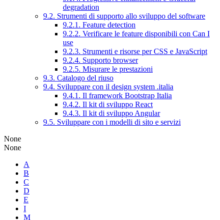
degradation
9.2. Strumenti di supporto allo sviluppo del software
9.2.1. Feature detection
9.2.2. Verificare le feature disponibili con Can I
use
9.2.3. Strumenti e risorse per CSS e JavaScript
9.2.4. Supporto browser
9.2.5. Misurare le prestazioni
9.3. Catalogo del riuso
9.4. Sviluppare con il design system .italia
9.4.1. Il framework Bootstrap Italia
9.4.2. Il kit di sviluppo React
9.4.3. Il kit di sviluppo Angular
9.5. Sviluppare con i modelli di sito e servizi
None
None
A
B
C
D
E
I
M