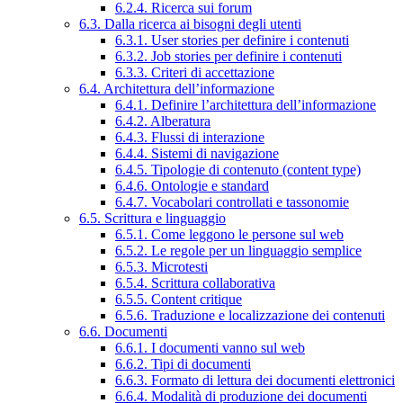
6.2.4. Ricerca sui forum
6.3. Dalla ricerca ai bisogni degli utenti
6.3.1. User stories per definire i contenuti
6.3.2. Job stories per definire i contenuti
6.3.3. Criteri di accettazione
6.4. Architettura dell’informazione
6.4.1. Definire l’architettura dell’informazione
6.4.2. Alberatura
6.4.3. Flussi di interazione
6.4.4. Sistemi di navigazione
6.4.5. Tipologie di contenuto (content type)
6.4.6. Ontologie e standard
6.4.7. Vocabolari controllati e tassonomie
6.5. Scrittura e linguaggio
6.5.1. Come leggono le persone sul web
6.5.2. Le regole per un linguaggio semplice
6.5.3. Microtesti
6.5.4. Scrittura collaborativa
6.5.5. Content critique
6.5.6. Traduzione e localizzazione dei contenuti
6.6. Documenti
6.6.1. I documenti vanno sul web
6.6.2. Tipi di documenti
6.6.3. Formato di lettura dei documenti elettronici
6.6.4. Modalità di produzione dei documenti