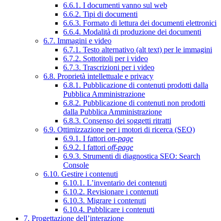
6.6.1. I documenti vanno sul web
6.6.2. Tipi di documenti
6.6.3. Formato di lettura dei documenti elettronici
6.6.4. Modalità di produzione dei documenti
6.7. Immagini e video
6.7.1. Testo alternativo (alt text) per le immagini
6.7.2. Sottotitoli per i video
6.7.3. Trascrizioni per i video
6.8. Proprietà intellettuale e privacy
6.8.1. Pubblicazione di contenuti prodotti dalla
Pubblica Amministrazione
6.8.2. Pubblicazione di contenuti non prodotti
dalla Pubblica Amministrazione
6.8.3. Consenso dei soggetti ritratti
6.9. Ottimizzazione per i motori di ricerca (SEO)
6.9.1. I fattori
on-page
6.9.2. I fattori
off-page
6.9.3. Strumenti di diagnostica SEO: Search
Console
6.10. Gestire i contenuti
6.10.1. L’inventario dei contenuti
6.10.2. Revisionare i contenuti
6.10.3. Migrare i contenuti
6.10.4. Pubblicare i contenuti
7. Progettazione dell’interazione