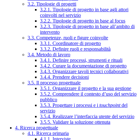
3.2. Tipologie di progetti
3.2.1. Tipologie di progetto in base agli attori
coinvolti nel servizio
3.2.2. Tipologie di progetto in base al focus
3.2.3. Tipologie di progetto in base all’ambito di
intervento
3.3. Competenze, ruoli e figure coinvolte
3.3.1. Coordinatore di progetto
3.3.2. Definire ruoli e responsabilità
3.4. Metodo di lavoro
3.4.1. Definire processi, strumenti e rituali
3.4.2. Curare la documentazione di progetto
3.4.3. Organizzare tavoli tecnici collaborativi
3.4.4. Prendere decisioni
3.5. Il processo progettuale
3.5.1. Organizzare il progetto e la sua gestione
3.5.2. Comprendere il contesto d’uso del servizio
pubblico
3.5.3. Progettare i processi e i
touchpoint
del
servizio
3.5.4. Realizzare l’interfaccia utente del servizio
3.5.5. Validare la soluzione ottenuta
4. Ricerca progettuale
4.1. Ricerca primaria
4.1.1. Interviste