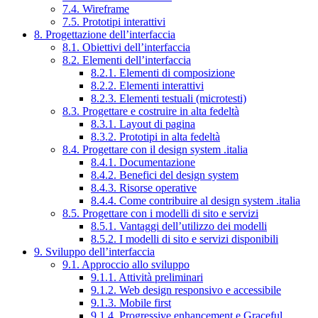
7.4. Wireframe
7.5. Prototipi interattivi
8. Progettazione dell’interfaccia
8.1. Obiettivi dell’interfaccia
8.2. Elementi dell’interfaccia
8.2.1. Elementi di composizione
8.2.2. Elementi interattivi
8.2.3. Elementi testuali (microtesti)
8.3. Progettare e costruire in alta fedeltà
8.3.1. Layout di pagina
8.3.2. Prototipi in alta fedeltà
8.4. Progettare con il design system .italia
8.4.1. Documentazione
8.4.2. Benefici del design system
8.4.3. Risorse operative
8.4.4. Come contribuire al design system .italia
8.5. Progettare con i modelli di sito e servizi
8.5.1. Vantaggi dell’utilizzo dei modelli
8.5.2. I modelli di sito e servizi disponibili
9. Sviluppo dell’interfaccia
9.1. Approccio allo sviluppo
9.1.1. Attività preliminari
9.1.2. Web design responsivo e accessibile
9.1.3. Mobile first
9.1.4. Progressive enhancement e Graceful