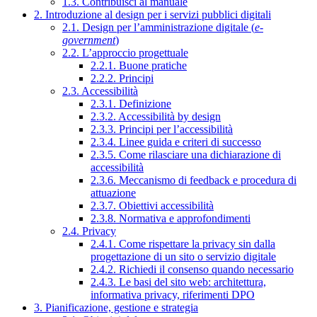
1.3. Contribuisci al manuale
2. Introduzione al design per i servizi pubblici digitali
2.1. Design per l’amministrazione digitale (
e-
government
)
2.2. L’approccio progettuale
2.2.1. Buone pratiche
2.2.2. Principi
2.3. Accessibilità
2.3.1. Definizione
2.3.2. Accessibilità by design
2.3.3. Principi per l’accessibilità
2.3.4. Linee guida e criteri di successo
2.3.5. Come rilasciare una dichiarazione di
accessibilità
2.3.6. Meccanismo di feedback e procedura di
attuazione
2.3.7. Obiettivi accessibilità
2.3.8. Normativa e approfondimenti
2.4. Privacy
2.4.1. Come rispettare la privacy sin dalla
progettazione di un sito o servizio digitale
2.4.2. Richiedi il consenso quando necessario
2.4.3. Le basi del sito web: architettura,
informativa privacy, riferimenti DPO
3. Pianificazione, gestione e strategia