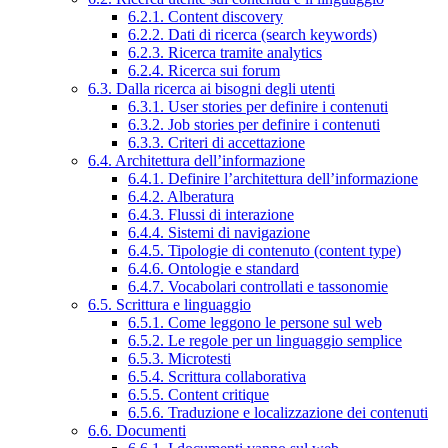
6.2.1. Content discovery
6.2.2. Dati di ricerca (search keywords)
6.2.3. Ricerca tramite analytics
6.2.4. Ricerca sui forum
6.3. Dalla ricerca ai bisogni degli utenti
6.3.1. User stories per definire i contenuti
6.3.2. Job stories per definire i contenuti
6.3.3. Criteri di accettazione
6.4. Architettura dell’informazione
6.4.1. Definire l’architettura dell’informazione
6.4.2. Alberatura
6.4.3. Flussi di interazione
6.4.4. Sistemi di navigazione
6.4.5. Tipologie di contenuto (content type)
6.4.6. Ontologie e standard
6.4.7. Vocabolari controllati e tassonomie
6.5. Scrittura e linguaggio
6.5.1. Come leggono le persone sul web
6.5.2. Le regole per un linguaggio semplice
6.5.3. Microtesti
6.5.4. Scrittura collaborativa
6.5.5. Content critique
6.5.6. Traduzione e localizzazione dei contenuti
6.6. Documenti