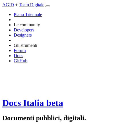
AGID
+
Team Digitale
Piano Triennale
Le community
Developers
Designers
Gli strumenti
Forum
Docs
GitHub
Docs Italia
beta
Documenti pubblici, digitali.