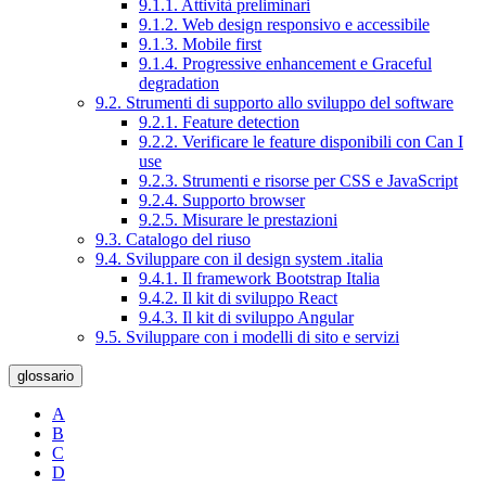
9.1.1. Attività preliminari
9.1.2. Web design responsivo e accessibile
9.1.3. Mobile first
9.1.4. Progressive enhancement e Graceful
degradation
9.2. Strumenti di supporto allo sviluppo del software
9.2.1. Feature detection
9.2.2. Verificare le feature disponibili con Can I
use
9.2.3. Strumenti e risorse per CSS e JavaScript
9.2.4. Supporto browser
9.2.5. Misurare le prestazioni
9.3. Catalogo del riuso
9.4. Sviluppare con il design system .italia
9.4.1. Il framework Bootstrap Italia
9.4.2. Il kit di sviluppo React
9.4.3. Il kit di sviluppo Angular
9.5. Sviluppare con i modelli di sito e servizi
glossario
A
B
C
D