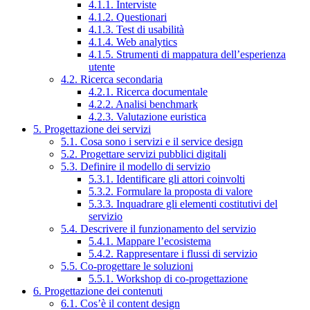
4.1.1. Interviste
4.1.2. Questionari
4.1.3. Test di usabilità
4.1.4. Web analytics
4.1.5. Strumenti di mappatura dell’esperienza
utente
4.2. Ricerca secondaria
4.2.1. Ricerca documentale
4.2.2. Analisi benchmark
4.2.3. Valutazione euristica
5. Progettazione dei servizi
5.1. Cosa sono i servizi e il service design
5.2. Progettare servizi pubblici digitali
5.3. Definire il modello di servizio
5.3.1. Identificare gli attori coinvolti
5.3.2. Formulare la proposta di valore
5.3.3. Inquadrare gli elementi costitutivi del
servizio
5.4. Descrivere il funzionamento del servizio
5.4.1. Mappare l’ecosistema
5.4.2. Rappresentare i flussi di servizio
5.5. Co-progettare le soluzioni
5.5.1. Workshop di co-progettazione
6. Progettazione dei contenuti
6.1. Cos’è il content design