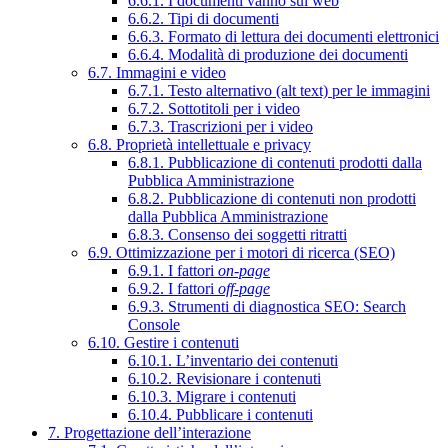
6.6.1. I documenti vanno sul web
6.6.2. Tipi di documenti
6.6.3. Formato di lettura dei documenti elettronici
6.6.4. Modalità di produzione dei documenti
6.7. Immagini e video
6.7.1. Testo alternativo (alt text) per le immagini
6.7.2. Sottotitoli per i video
6.7.3. Trascrizioni per i video
6.8. Proprietà intellettuale e privacy
6.8.1. Pubblicazione di contenuti prodotti dalla
Pubblica Amministrazione
6.8.2. Pubblicazione di contenuti non prodotti
dalla Pubblica Amministrazione
6.8.3. Consenso dei soggetti ritratti
6.9. Ottimizzazione per i motori di ricerca (SEO)
6.9.1. I fattori
on-page
6.9.2. I fattori
off-page
6.9.3. Strumenti di diagnostica SEO: Search
Console
6.10. Gestire i contenuti
6.10.1. L’inventario dei contenuti
6.10.2. Revisionare i contenuti
6.10.3. Migrare i contenuti
6.10.4. Pubblicare i contenuti
7. Progettazione dell’interazione