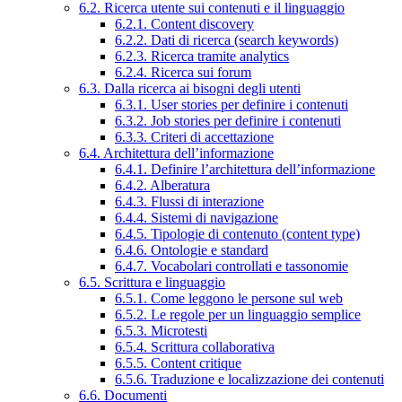
6.2. Ricerca utente sui contenuti e il linguaggio
6.2.1. Content discovery
6.2.2. Dati di ricerca (search keywords)
6.2.3. Ricerca tramite analytics
6.2.4. Ricerca sui forum
6.3. Dalla ricerca ai bisogni degli utenti
6.3.1. User stories per definire i contenuti
6.3.2. Job stories per definire i contenuti
6.3.3. Criteri di accettazione
6.4. Architettura dell’informazione
6.4.1. Definire l’architettura dell’informazione
6.4.2. Alberatura
6.4.3. Flussi di interazione
6.4.4. Sistemi di navigazione
6.4.5. Tipologie di contenuto (content type)
6.4.6. Ontologie e standard
6.4.7. Vocabolari controllati e tassonomie
6.5. Scrittura e linguaggio
6.5.1. Come leggono le persone sul web
6.5.2. Le regole per un linguaggio semplice
6.5.3. Microtesti
6.5.4. Scrittura collaborativa
6.5.5. Content critique
6.5.6. Traduzione e localizzazione dei contenuti
6.6. Documenti