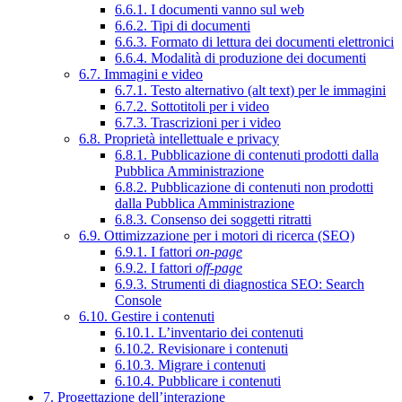
6.6.1. I documenti vanno sul web
6.6.2. Tipi di documenti
6.6.3. Formato di lettura dei documenti elettronici
6.6.4. Modalità di produzione dei documenti
6.7. Immagini e video
6.7.1. Testo alternativo (alt text) per le immagini
6.7.2. Sottotitoli per i video
6.7.3. Trascrizioni per i video
6.8. Proprietà intellettuale e privacy
6.8.1. Pubblicazione di contenuti prodotti dalla
Pubblica Amministrazione
6.8.2. Pubblicazione di contenuti non prodotti
dalla Pubblica Amministrazione
6.8.3. Consenso dei soggetti ritratti
6.9. Ottimizzazione per i motori di ricerca (SEO)
6.9.1. I fattori
on-page
6.9.2. I fattori
off-page
6.9.3. Strumenti di diagnostica SEO: Search
Console
6.10. Gestire i contenuti
6.10.1. L’inventario dei contenuti
6.10.2. Revisionare i contenuti
6.10.3. Migrare i contenuti
6.10.4. Pubblicare i contenuti
7. Progettazione dell’interazione