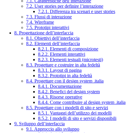
7.1. Caratteristiche dell’interazione
7.2. User stories per definire l’interazione
7.2.1. Differenza tra scenari e user stories
7.3. Flussi di interazione
7.4. Wireframe
7.5. Prototipi interattivi
8. Progettazione dell’interfaccia
8.1. Obiettivi dell’interfaccia
8.2. Elementi dell’interfaccia
8.2.1. Elementi di composizione
8.2.2. Elementi interattivi
8.2.3. Elementi testuali (microtesti)
8.3. Progettare e costruire in alta fedeltà
8.3.1. Layout di pagina
8.3.2. Prototipi in alta fedeltà
8.4. Progettare con il design system .italia
8.4.1. Documentazione
8.4.2. Benefici del design system
8.4.3. Risorse operative
8.4.4. Come contribuire al design system .italia
8.5. Progettare con i modelli di sito e servizi
8.5.1. Vantaggi dell’utilizzo dei modelli
8.5.2. I modelli di sito e servizi disponibili
9. Sviluppo dell’interfaccia
9.1. Approccio allo sviluppo