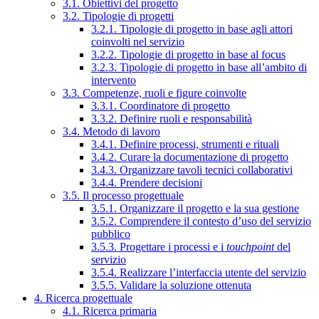
3.1. Obiettivi del progetto
3.2. Tipologie di progetti
3.2.1. Tipologie di progetto in base agli attori
coinvolti nel servizio
3.2.2. Tipologie di progetto in base al focus
3.2.3. Tipologie di progetto in base all’ambito di
intervento
3.3. Competenze, ruoli e figure coinvolte
3.3.1. Coordinatore di progetto
3.3.2. Definire ruoli e responsabilità
3.4. Metodo di lavoro
3.4.1. Definire processi, strumenti e rituali
3.4.2. Curare la documentazione di progetto
3.4.3. Organizzare tavoli tecnici collaborativi
3.4.4. Prendere decisioni
3.5. Il processo progettuale
3.5.1. Organizzare il progetto e la sua gestione
3.5.2. Comprendere il contesto d’uso del servizio
pubblico
3.5.3. Progettare i processi e i
touchpoint
del
servizio
3.5.4. Realizzare l’interfaccia utente del servizio
3.5.5. Validare la soluzione ottenuta
4. Ricerca progettuale
4.1. Ricerca primaria