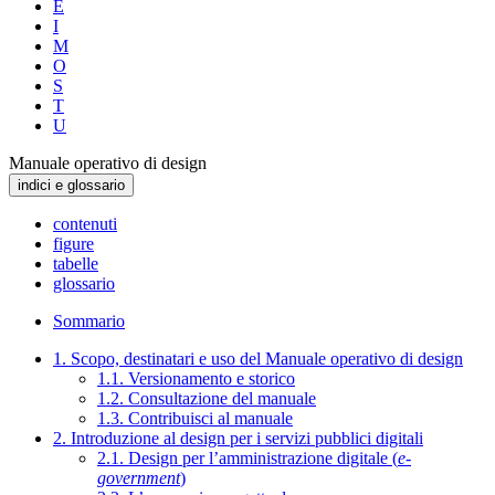
E
I
M
O
S
T
U
Manuale operativo di design
indici e glossario
contenuti
figure
tabelle
glossario
Sommario
1. Scopo, destinatari e uso del Manuale operativo di design
1.1. Versionamento e storico
1.2. Consultazione del manuale
1.3. Contribuisci al manuale
2. Introduzione al design per i servizi pubblici digitali
2.1. Design per l’amministrazione digitale (
e-
government
)