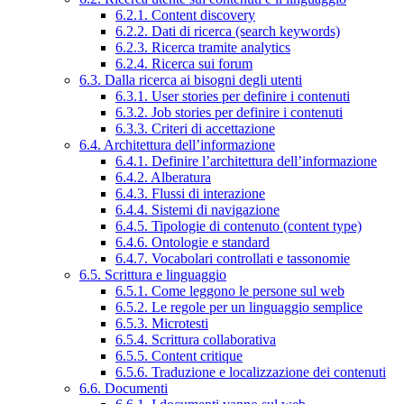
6.2.1. Content discovery
6.2.2. Dati di ricerca (search keywords)
6.2.3. Ricerca tramite analytics
6.2.4. Ricerca sui forum
6.3. Dalla ricerca ai bisogni degli utenti
6.3.1. User stories per definire i contenuti
6.3.2. Job stories per definire i contenuti
6.3.3. Criteri di accettazione
6.4. Architettura dell’informazione
6.4.1. Definire l’architettura dell’informazione
6.4.2. Alberatura
6.4.3. Flussi di interazione
6.4.4. Sistemi di navigazione
6.4.5. Tipologie di contenuto (content type)
6.4.6. Ontologie e standard
6.4.7. Vocabolari controllati e tassonomie
6.5. Scrittura e linguaggio
6.5.1. Come leggono le persone sul web
6.5.2. Le regole per un linguaggio semplice
6.5.3. Microtesti
6.5.4. Scrittura collaborativa
6.5.5. Content critique
6.5.6. Traduzione e localizzazione dei contenuti
6.6. Documenti