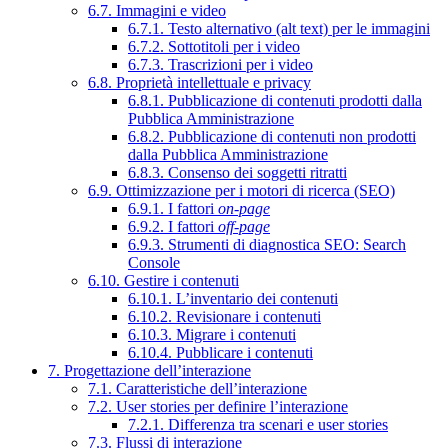
6.7. Immagini e video
6.7.1. Testo alternativo (alt text) per le immagini
6.7.2. Sottotitoli per i video
6.7.3. Trascrizioni per i video
6.8. Proprietà intellettuale e privacy
6.8.1. Pubblicazione di contenuti prodotti dalla
Pubblica Amministrazione
6.8.2. Pubblicazione di contenuti non prodotti
dalla Pubblica Amministrazione
6.8.3. Consenso dei soggetti ritratti
6.9. Ottimizzazione per i motori di ricerca (SEO)
6.9.1. I fattori
on-page
6.9.2. I fattori
off-page
6.9.3. Strumenti di diagnostica SEO: Search
Console
6.10. Gestire i contenuti
6.10.1. L’inventario dei contenuti
6.10.2. Revisionare i contenuti
6.10.3. Migrare i contenuti
6.10.4. Pubblicare i contenuti
7. Progettazione dell’interazione
7.1. Caratteristiche dell’interazione
7.2. User stories per definire l’interazione
7.2.1. Differenza tra scenari e user stories
7.3. Flussi di interazione