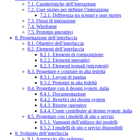
7.1. Caratteristiche dell’interazione
7.2. User stories per definire l’interazione
7.2.1. Differenza tra scenari e user stories
7.3. Flussi di interazione
7.4. Wireframe
7.5. Prototipi interattivi
8. Progettazione dell’interfaccia
8.1. Obiettivi dell’interfaccia
8.2. Elementi dell’interfaccia
8.2.1. Elementi di composizione
8.2.2. Elementi interattivi
8.2.3. Elementi testuali (microtesti)
8.3. Progettare e costruire in alta fedeltà
8.3.1. Layout di pagina
8.3.2. Prototipi in alta fedeltà
8.4. Progettare con il design system .italia
8.4.1. Documentazione
8.4.2. Benefici del design system
8.4.3. Risorse operative
8.4.4. Come contribuire al design system .italia
8.5. Progettare con i modelli di sito e servizi
8.5.1. Vantaggi dell’utilizzo dei modelli
8.5.2. I modelli di sito e servizi disponibili
9. Sviluppo dell’interfaccia
9.1. Approccio allo sviluppo