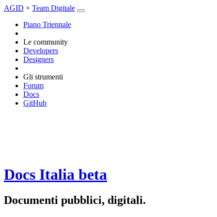
AGID
+
Team Digitale
Piano Triennale
Le community
Developers
Designers
Gli strumenti
Forum
Docs
GitHub
Docs Italia
beta
Documenti pubblici, digitali.