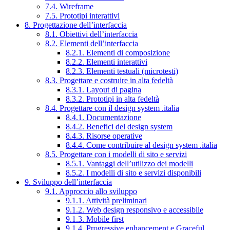
7.4. Wireframe
7.5. Prototipi interattivi
8. Progettazione dell’interfaccia
8.1. Obiettivi dell’interfaccia
8.2. Elementi dell’interfaccia
8.2.1. Elementi di composizione
8.2.2. Elementi interattivi
8.2.3. Elementi testuali (microtesti)
8.3. Progettare e costruire in alta fedeltà
8.3.1. Layout di pagina
8.3.2. Prototipi in alta fedeltà
8.4. Progettare con il design system .italia
8.4.1. Documentazione
8.4.2. Benefici del design system
8.4.3. Risorse operative
8.4.4. Come contribuire al design system .italia
8.5. Progettare con i modelli di sito e servizi
8.5.1. Vantaggi dell’utilizzo dei modelli
8.5.2. I modelli di sito e servizi disponibili
9. Sviluppo dell’interfaccia
9.1. Approccio allo sviluppo
9.1.1. Attività preliminari
9.1.2. Web design responsivo e accessibile
9.1.3. Mobile first
9.1.4. Progressive enhancement e Graceful