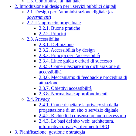
1.3. Contribuisci al manuale
2. Introduzione al design per i servizi pubblici digitali
2.1. Design per l’amministrazione digitale (
e-
government
)
2.2. L’approccio progettuale
2.2.1. Buone pratiche
2.2.2. Principi
2.3. Accessibilità
2.3.1. Definizione
2.3.2. Accessibilità by design
2.3.3. Principi per l’accessibilità
2.3.4. Linee guida e criteri di successo
2.3.5. Come rilasciare una dichiarazione di
accessibilità
2.3.6. Meccanismo di feedback e procedura di
attuazione
2.3.7. Obiettivi accessibilità
2.3.8. Normativa e approfondimenti
2.4. Privacy
2.4.1. Come rispettare la privacy sin dalla
progettazione di un sito o servizio digitale
2.4.2. Richiedi il consenso quando necessario
2.4.3. Le basi del sito web: architettura,
informativa privacy, riferimenti DPO
3. Pianificazione, gestione e strategia