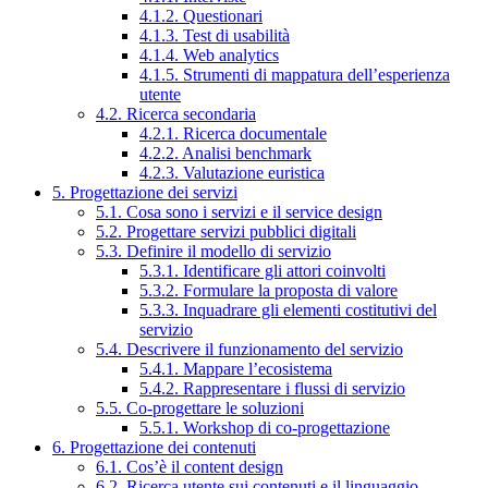
4.1.2. Questionari
4.1.3. Test di usabilità
4.1.4. Web analytics
4.1.5. Strumenti di mappatura dell’esperienza
utente
4.2. Ricerca secondaria
4.2.1. Ricerca documentale
4.2.2. Analisi benchmark
4.2.3. Valutazione euristica
5. Progettazione dei servizi
5.1. Cosa sono i servizi e il service design
5.2. Progettare servizi pubblici digitali
5.3. Definire il modello di servizio
5.3.1. Identificare gli attori coinvolti
5.3.2. Formulare la proposta di valore
5.3.3. Inquadrare gli elementi costitutivi del
servizio
5.4. Descrivere il funzionamento del servizio
5.4.1. Mappare l’ecosistema
5.4.2. Rappresentare i flussi di servizio
5.5. Co-progettare le soluzioni
5.5.1. Workshop di co-progettazione
6. Progettazione dei contenuti
6.1. Cos’è il content design
6.2. Ricerca utente sui contenuti e il linguaggio