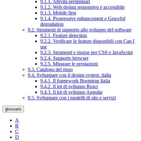
9.1.1. Attività preliminari
9.1.2. Web design responsivo e accessibile
9.1.3. Mobile first
9.1.4. Progressive enhancement e Graceful
degradation
9.2. Strumenti di supporto allo sviluppo del software
9.2.1. Feature detection
9.2.2. Verificare le feature disponibili con Can I
use
9.2.3. Strumenti e risorse per CSS e JavaScript
9.2.4. Supporto browser
9.2.5. Misurare le prestazioni
9.3. Catalogo del riuso
9.4. Sviluppare con il design system .italia
9.4.1. Il framework Bootstrap Italia
9.4.2. Il kit di sviluppo React
9.4.3. Il kit di sviluppo Angular
9.5. Sviluppare con i modelli di sito e servizi
glossario
A
B
C
D