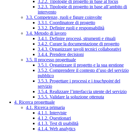
3.2.2. Tipologie di progetto in base al focus
3.2.3. Tipologie di progetto in base all’ambito di
intervento
3.3. Competenze, ruoli e figure coinvolte
3.3.1. Coordinatore di progetto
3.3.2. Definire ruoli e responsabilità
3.4. Metodo di lavoro
3.4.1. Definire processi, strumenti e rituali
3.4.2. Curare la documentazione di progetto
3.4.3. Organizzare tavoli tecnici collaborativi
3.4.4. Prendere decisioni
3.5. Il processo progettuale
3.5.1. Organizzare il progetto e la sua gestione
3.5.2. Comprendere il contesto d’uso del servizio
pubblico
3.5.3. Progettare i processi e i
touchpoint
del
servizio
3.5.4. Realizzare l’interfaccia utente del servizio
3.5.5. Validare la soluzione ottenuta
4. Ricerca progettuale
4.1. Ricerca primaria
4.1.1. Interviste
4.1.2. Questionari
4.1.3. Test di usabilità
4.1.4. Web analytics