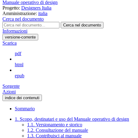
Manuale operativo di design
Progetto:
Designers Italia
Amministrazione:
italia
Cerca nel documento
Cerca nel documento
Informazioni
versione-corrente
Scarica
pdf
html
epub
Sorgente
Azioni
indice dei contenuti
Sommario
1. Scopo, destinatari e uso del Manuale operativo di design
1.1. Versionamento e storico
1.2. Consultazione del manuale
1.3. Contribuisci al manuale