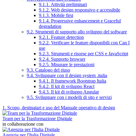
9.1.1. Attività preliminari
9.1.2. Web design responsivo e accessibile
9.1.3. Mobile first
9.1.4. Progressive enhancement e Graceful
degradation
9.2. Strumenti di supporto allo sviluppo del software
9.2.1. Feature detection
9.2.2. Verificare le feature disponibili con Can I
use
9.2.3. Strumenti e risorse per CSS e JavaScript
9.2.4. Supporto browser
9.2.5. Misurare le prestazioni
9.3. Catalogo del riuso
9.4. Sviluppare con il design system .italia
9.4.1. Il framework Bootstrap Italia
9.4.2. Il kit di sviluppo React
9.4.3. Il kit di sviluppo Angular
9.5. Sviluppare con i modelli di sito e servizi
1. Scopo, destinatari e uso del Manuale operativo di design
Team per la Trasformazione Digitale
in collaborazione con
Agenzia per l'Italia Digitale