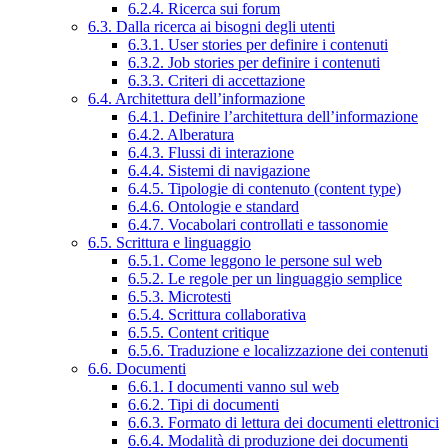
6.2.4. Ricerca sui forum
6.3. Dalla ricerca ai bisogni degli utenti
6.3.1. User stories per definire i contenuti
6.3.2. Job stories per definire i contenuti
6.3.3. Criteri di accettazione
6.4. Architettura dell’informazione
6.4.1. Definire l’architettura dell’informazione
6.4.2. Alberatura
6.4.3. Flussi di interazione
6.4.4. Sistemi di navigazione
6.4.5. Tipologie di contenuto (content type)
6.4.6. Ontologie e standard
6.4.7. Vocabolari controllati e tassonomie
6.5. Scrittura e linguaggio
6.5.1. Come leggono le persone sul web
6.5.2. Le regole per un linguaggio semplice
6.5.3. Microtesti
6.5.4. Scrittura collaborativa
6.5.5. Content critique
6.5.6. Traduzione e localizzazione dei contenuti
6.6. Documenti
6.6.1. I documenti vanno sul web
6.6.2. Tipi di documenti
6.6.3. Formato di lettura dei documenti elettronici
6.6.4. Modalità di produzione dei documenti