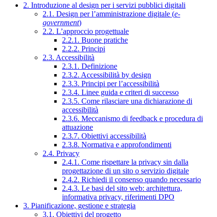
2. Introduzione al design per i servizi pubblici digitali
2.1. Design per l’amministrazione digitale (
e-
government
)
2.2. L’approccio progettuale
2.2.1. Buone pratiche
2.2.2. Principi
2.3. Accessibilità
2.3.1. Definizione
2.3.2. Accessibilità by design
2.3.3. Principi per l’accessibilità
2.3.4. Linee guida e criteri di successo
2.3.5. Come rilasciare una dichiarazione di
accessibilità
2.3.6. Meccanismo di feedback e procedura di
attuazione
2.3.7. Obiettivi accessibilità
2.3.8. Normativa e approfondimenti
2.4. Privacy
2.4.1. Come rispettare la privacy sin dalla
progettazione di un sito o servizio digitale
2.4.2. Richiedi il consenso quando necessario
2.4.3. Le basi del sito web: architettura,
informativa privacy, riferimenti DPO
3. Pianificazione, gestione e strategia
3.1. Obiettivi del progetto