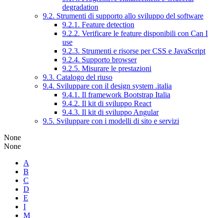
degradation
9.2. Strumenti di supporto allo sviluppo del software
9.2.1. Feature detection
9.2.2. Verificare le feature disponibili con Can I
use
9.2.3. Strumenti e risorse per CSS e JavaScript
9.2.4. Supporto browser
9.2.5. Misurare le prestazioni
9.3. Catalogo del riuso
9.4. Sviluppare con il design system .italia
9.4.1. Il framework Bootstrap Italia
9.4.2. Il kit di sviluppo React
9.4.3. Il kit di sviluppo Angular
9.5. Sviluppare con i modelli di sito e servizi
None
None
A
B
C
D
E
I
M