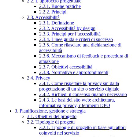
2.2. L’approccio progettuale
2.2.1. Buone pratiche
2.2.2. Principi
2.3. Accessibilità
2.3.1. Definizione
2.3.2. Accessibilità by design
2.3.3. Principi per l’accessibilità
2.3.4. Linee guida e criteri di successo
2.3.5. Come rilasciare una dichiarazione di
accessibilità
2.3.6. Meccanismo di feedback e procedura di
attuazione
2.3.7. Obiettivi accessibilità
2.3.8. Normativa e approfondimenti
2.4. Privacy
2.4.1. Come rispettare la privacy sin dalla
progettazione di un sito o servizio digitale
2.4.2. Richiedi il consenso quando necessario
2.4.3. Le basi del sito web: architettura,
informativa privacy, riferimenti DPO
3. Pianificazione, gestione e strategia
3.1. Obiettivi del progetto
3.2. Tipologie di progetti
3.2.1. Tipologie di progetto in base agli attori
coinvolti nel servizio