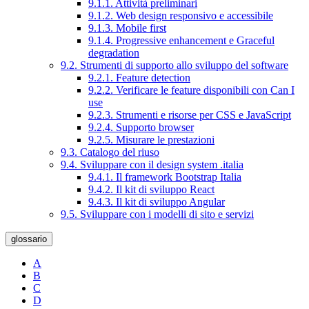
9.1.1. Attività preliminari
9.1.2. Web design responsivo e accessibile
9.1.3. Mobile first
9.1.4. Progressive enhancement e Graceful
degradation
9.2. Strumenti di supporto allo sviluppo del software
9.2.1. Feature detection
9.2.2. Verificare le feature disponibili con Can I
use
9.2.3. Strumenti e risorse per CSS e JavaScript
9.2.4. Supporto browser
9.2.5. Misurare le prestazioni
9.3. Catalogo del riuso
9.4. Sviluppare con il design system .italia
9.4.1. Il framework Bootstrap Italia
9.4.2. Il kit di sviluppo React
9.4.3. Il kit di sviluppo Angular
9.5. Sviluppare con i modelli di sito e servizi
glossario
A
B
C
D