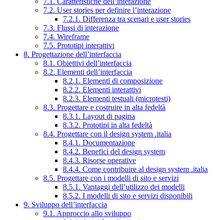
7.1. Caratteristiche dell’interazione
7.2. User stories per definire l’interazione
7.2.1. Differenza tra scenari e user stories
7.3. Flussi di interazione
7.4. Wireframe
7.5. Prototipi interattivi
8. Progettazione dell’interfaccia
8.1. Obiettivi dell’interfaccia
8.2. Elementi dell’interfaccia
8.2.1. Elementi di composizione
8.2.2. Elementi interattivi
8.2.3. Elementi testuali (microtesti)
8.3. Progettare e costruire in alta fedeltà
8.3.1. Layout di pagina
8.3.2. Prototipi in alta fedeltà
8.4. Progettare con il design system .italia
8.4.1. Documentazione
8.4.2. Benefici del design system
8.4.3. Risorse operative
8.4.4. Come contribuire al design system .italia
8.5. Progettare con i modelli di sito e servizi
8.5.1. Vantaggi dell’utilizzo dei modelli
8.5.2. I modelli di sito e servizi disponibili
9. Sviluppo dell’interfaccia
9.1. Approccio allo sviluppo