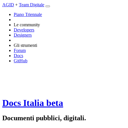
AGID
+
Team Digitale
Piano Triennale
Le community
Developers
Designers
Gli strumenti
Forum
Docs
GitHub
Docs Italia
beta
Documenti pubblici, digitali.