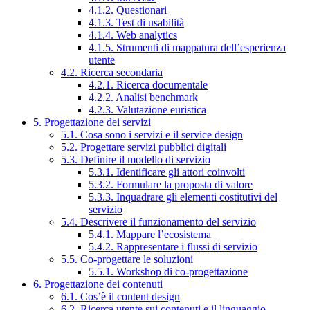
4.1.2. Questionari
4.1.3. Test di usabilità
4.1.4. Web analytics
4.1.5. Strumenti di mappatura dell’esperienza
utente
4.2. Ricerca secondaria
4.2.1. Ricerca documentale
4.2.2. Analisi benchmark
4.2.3. Valutazione euristica
5. Progettazione dei servizi
5.1. Cosa sono i servizi e il service design
5.2. Progettare servizi pubblici digitali
5.3. Definire il modello di servizio
5.3.1. Identificare gli attori coinvolti
5.3.2. Formulare la proposta di valore
5.3.3. Inquadrare gli elementi costitutivi del
servizio
5.4. Descrivere il funzionamento del servizio
5.4.1. Mappare l’ecosistema
5.4.2. Rappresentare i flussi di servizio
5.5. Co-progettare le soluzioni
5.5.1. Workshop di co-progettazione
6. Progettazione dei contenuti
6.1. Cos’è il content design
6.2. Ricerca utente sui contenuti e il linguaggio