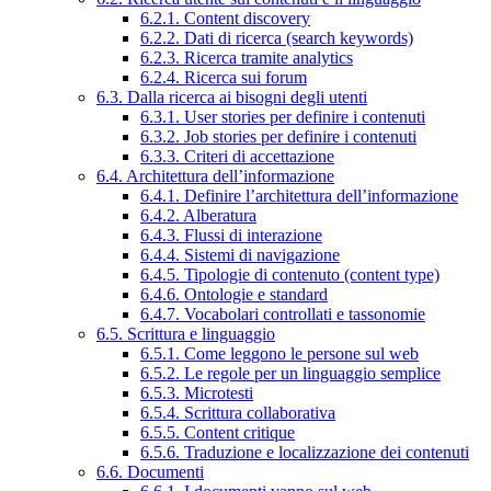
6.2.1. Content discovery
6.2.2. Dati di ricerca (search keywords)
6.2.3. Ricerca tramite analytics
6.2.4. Ricerca sui forum
6.3. Dalla ricerca ai bisogni degli utenti
6.3.1. User stories per definire i contenuti
6.3.2. Job stories per definire i contenuti
6.3.3. Criteri di accettazione
6.4. Architettura dell’informazione
6.4.1. Definire l’architettura dell’informazione
6.4.2. Alberatura
6.4.3. Flussi di interazione
6.4.4. Sistemi di navigazione
6.4.5. Tipologie di contenuto (content type)
6.4.6. Ontologie e standard
6.4.7. Vocabolari controllati e tassonomie
6.5. Scrittura e linguaggio
6.5.1. Come leggono le persone sul web
6.5.2. Le regole per un linguaggio semplice
6.5.3. Microtesti
6.5.4. Scrittura collaborativa
6.5.5. Content critique
6.5.6. Traduzione e localizzazione dei contenuti
6.6. Documenti