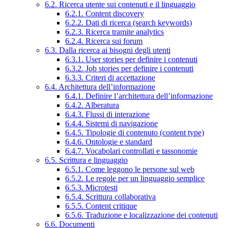
6.2. Ricerca utente sui contenuti e il linguaggio
6.2.1. Content discovery
6.2.2. Dati di ricerca (search keywords)
6.2.3. Ricerca tramite analytics
6.2.4. Ricerca sui forum
6.3. Dalla ricerca ai bisogni degli utenti
6.3.1. User stories per definire i contenuti
6.3.2. Job stories per definire i contenuti
6.3.3. Criteri di accettazione
6.4. Architettura dell’informazione
6.4.1. Definire l’architettura dell’informazione
6.4.2. Alberatura
6.4.3. Flussi di interazione
6.4.4. Sistemi di navigazione
6.4.5. Tipologie di contenuto (content type)
6.4.6. Ontologie e standard
6.4.7. Vocabolari controllati e tassonomie
6.5. Scrittura e linguaggio
6.5.1. Come leggono le persone sul web
6.5.2. Le regole per un linguaggio semplice
6.5.3. Microtesti
6.5.4. Scrittura collaborativa
6.5.5. Content critique
6.5.6. Traduzione e localizzazione dei contenuti
6.6. Documenti