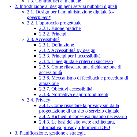
1.3. Contribuisci al manuale
2. Introduzione al design per i servizi pubblici digitali
2.1. Design per l’amministrazione digitale (
e-
government
)
2.2. L’approccio progettuale
2.2.1. Buone pratiche
2.2.2. Principi
2.3. Accessibilità
2.3.1. Definizione
2.3.2. Accessibilità by design
2.3.3. Principi per l’accessibilità
2.3.4. Linee guida e criteri di successo
2.3.5. Come rilasciare una dichiarazione di
accessibilità
2.3.6. Meccanismo di feedback e procedura di
attuazione
2.3.7. Obiettivi accessibilità
2.3.8. Normativa e approfondimenti
2.4. Privacy
2.4.1. Come rispettare la privacy sin dalla
progettazione di un sito o servizio digitale
2.4.2. Richiedi il consenso quando necessario
2.4.3. Le basi del sito web: architettura,
informativa privacy, riferimenti DPO
3. Pianificazione, gestione e strategia