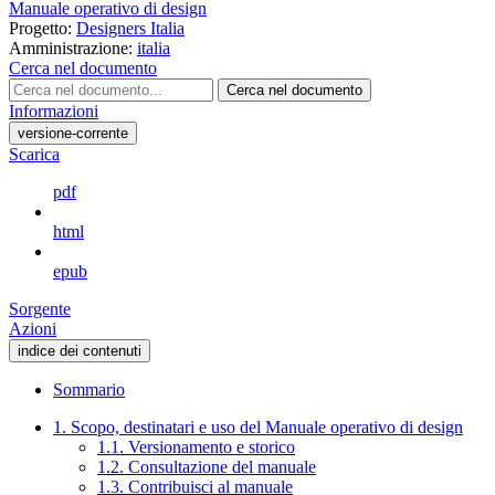
Manuale operativo di design
Progetto:
Designers Italia
Amministrazione:
italia
Cerca nel documento
Cerca nel documento
Informazioni
versione-corrente
Scarica
pdf
html
epub
Sorgente
Azioni
indice dei contenuti
Sommario
1. Scopo, destinatari e uso del Manuale operativo di design
1.1. Versionamento e storico
1.2. Consultazione del manuale
1.3. Contribuisci al manuale