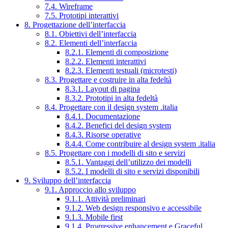
7.4. Wireframe
7.5. Prototipi interattivi
8. Progettazione dell’interfaccia
8.1. Obiettivi dell’interfaccia
8.2. Elementi dell’interfaccia
8.2.1. Elementi di composizione
8.2.2. Elementi interattivi
8.2.3. Elementi testuali (microtesti)
8.3. Progettare e costruire in alta fedeltà
8.3.1. Layout di pagina
8.3.2. Prototipi in alta fedeltà
8.4. Progettare con il design system .italia
8.4.1. Documentazione
8.4.2. Benefici del design system
8.4.3. Risorse operative
8.4.4. Come contribuire al design system .italia
8.5. Progettare con i modelli di sito e servizi
8.5.1. Vantaggi dell’utilizzo dei modelli
8.5.2. I modelli di sito e servizi disponibili
9. Sviluppo dell’interfaccia
9.1. Approccio allo sviluppo
9.1.1. Attività preliminari
9.1.2. Web design responsivo e accessibile
9.1.3. Mobile first
9.1.4. Progressive enhancement e Graceful