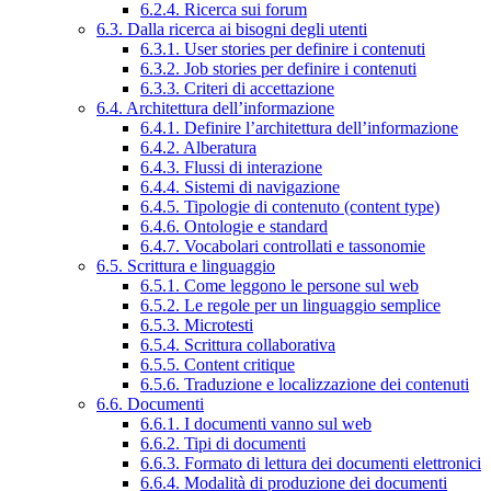
6.2.4. Ricerca sui forum
6.3. Dalla ricerca ai bisogni degli utenti
6.3.1. User stories per definire i contenuti
6.3.2. Job stories per definire i contenuti
6.3.3. Criteri di accettazione
6.4. Architettura dell’informazione
6.4.1. Definire l’architettura dell’informazione
6.4.2. Alberatura
6.4.3. Flussi di interazione
6.4.4. Sistemi di navigazione
6.4.5. Tipologie di contenuto (content type)
6.4.6. Ontologie e standard
6.4.7. Vocabolari controllati e tassonomie
6.5. Scrittura e linguaggio
6.5.1. Come leggono le persone sul web
6.5.2. Le regole per un linguaggio semplice
6.5.3. Microtesti
6.5.4. Scrittura collaborativa
6.5.5. Content critique
6.5.6. Traduzione e localizzazione dei contenuti
6.6. Documenti
6.6.1. I documenti vanno sul web
6.6.2. Tipi di documenti
6.6.3. Formato di lettura dei documenti elettronici
6.6.4. Modalità di produzione dei documenti