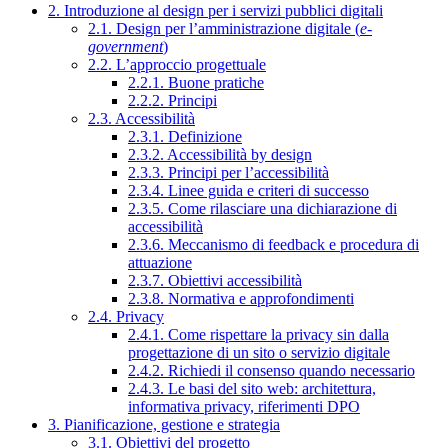
2. Introduzione al design per i servizi pubblici digitali
2.1. Design per l’amministrazione digitale (
e-
government
)
2.2. L’approccio progettuale
2.2.1. Buone pratiche
2.2.2. Principi
2.3. Accessibilità
2.3.1. Definizione
2.3.2. Accessibilità by design
2.3.3. Principi per l’accessibilità
2.3.4. Linee guida e criteri di successo
2.3.5. Come rilasciare una dichiarazione di
accessibilità
2.3.6. Meccanismo di feedback e procedura di
attuazione
2.3.7. Obiettivi accessibilità
2.3.8. Normativa e approfondimenti
2.4. Privacy
2.4.1. Come rispettare la privacy sin dalla
progettazione di un sito o servizio digitale
2.4.2. Richiedi il consenso quando necessario
2.4.3. Le basi del sito web: architettura,
informativa privacy, riferimenti DPO
3. Pianificazione, gestione e strategia
3.1. Obiettivi del progetto