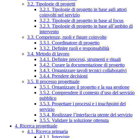
3.2. Tipologie di progetti
3.2.1. Tipologie di progetto in base agli attori
coinvolti nel servizio
3.2.2. Tipologie di progetto in base al focus
3.2.3. Tipologie di progetto in base all’ambito di
intervento
3.3. Competenze, ruoli e figure coinvolte
3.3.1. Coordinatore di progetto
3.3.2. Definire ruoli e responsabilità
3.4. Metodo di lavoro
3.4.1. Definire processi, strumenti e rituali
3.4.2. Curare la documentazione di progetto
3.4.3. Organizzare tavoli tecnici collaborativi
3.4.4. Prendere decisioni
3.5. Il processo progettuale
3.5.1. Organizzare il progetto e la sua gestione
3.5.2. Comprendere il contesto d’uso del servizio
pubblico
3.5.3. Progettare i processi e i
touchpoint
del
servizio
3.5.4. Realizzare l’interfaccia utente del servizio
3.5.5. Validare la soluzione ottenuta
4. Ricerca progettuale
4.1. Ricerca primaria
4.1.1. Interviste