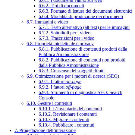
6.6.1. I documenti vanno sul web
6.6.2. Tipi di documenti
6.6.3. Formato di lettura dei documenti elettronici
6.6.4. Modalità di produzione dei documenti
6.7. Immagini e video
6.7.1. Testo alternativo (alt text) per le immagini
6.7.2. Sottotitoli per i video
6.7.3. Trascrizioni per i video
6.8. Proprietà intellettuale e privacy
6.8.1. Pubblicazione di contenuti prodotti dalla
Pubblica Amministrazione
6.8.2. Pubblicazione di contenuti non prodotti
dalla Pubblica Amministrazione
6.8.3. Consenso dei soggetti ritratti
6.9. Ottimizzazione per i motori di ricerca (SEO)
6.9.1. I fattori
on-page
6.9.2. I fattori
off-page
6.9.3. Strumenti di diagnostica SEO: Search
Console
6.10. Gestire i contenuti
6.10.1. L’inventario dei contenuti
6.10.2. Revisionare i contenuti
6.10.3. Migrare i contenuti
6.10.4. Pubblicare i contenuti
7. Progettazione dell’interazione