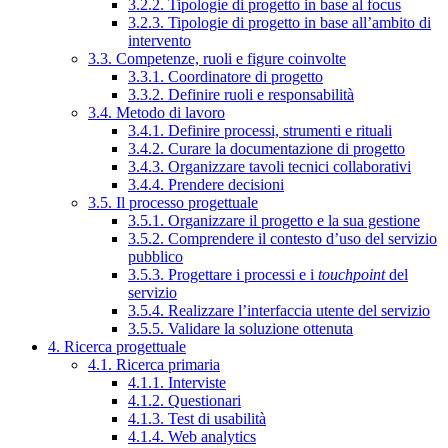
3.2.2. Tipologie di progetto in base al focus
3.2.3. Tipologie di progetto in base all’ambito di
intervento
3.3. Competenze, ruoli e figure coinvolte
3.3.1. Coordinatore di progetto
3.3.2. Definire ruoli e responsabilità
3.4. Metodo di lavoro
3.4.1. Definire processi, strumenti e rituali
3.4.2. Curare la documentazione di progetto
3.4.3. Organizzare tavoli tecnici collaborativi
3.4.4. Prendere decisioni
3.5. Il processo progettuale
3.5.1. Organizzare il progetto e la sua gestione
3.5.2. Comprendere il contesto d’uso del servizio
pubblico
3.5.3. Progettare i processi e i
touchpoint
del
servizio
3.5.4. Realizzare l’interfaccia utente del servizio
3.5.5. Validare la soluzione ottenuta
4. Ricerca progettuale
4.1. Ricerca primaria
4.1.1. Interviste
4.1.2. Questionari
4.1.3. Test di usabilità
4.1.4. Web analytics