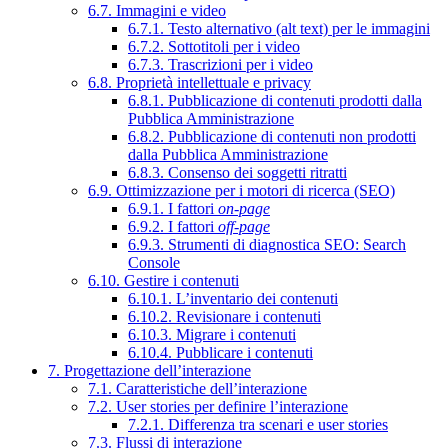
6.7. Immagini e video
6.7.1. Testo alternativo (alt text) per le immagini
6.7.2. Sottotitoli per i video
6.7.3. Trascrizioni per i video
6.8. Proprietà intellettuale e privacy
6.8.1. Pubblicazione di contenuti prodotti dalla
Pubblica Amministrazione
6.8.2. Pubblicazione di contenuti non prodotti
dalla Pubblica Amministrazione
6.8.3. Consenso dei soggetti ritratti
6.9. Ottimizzazione per i motori di ricerca (SEO)
6.9.1. I fattori
on-page
6.9.2. I fattori
off-page
6.9.3. Strumenti di diagnostica SEO: Search
Console
6.10. Gestire i contenuti
6.10.1. L’inventario dei contenuti
6.10.2. Revisionare i contenuti
6.10.3. Migrare i contenuti
6.10.4. Pubblicare i contenuti
7. Progettazione dell’interazione
7.1. Caratteristiche dell’interazione
7.2. User stories per definire l’interazione
7.2.1. Differenza tra scenari e user stories
7.3. Flussi di interazione