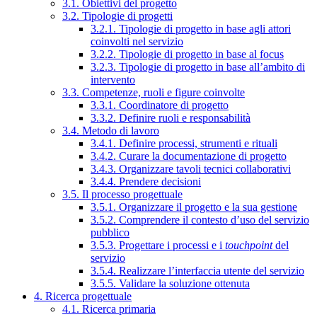
3.1. Obiettivi del progetto
3.2. Tipologie di progetti
3.2.1. Tipologie di progetto in base agli attori
coinvolti nel servizio
3.2.2. Tipologie di progetto in base al focus
3.2.3. Tipologie di progetto in base all’ambito di
intervento
3.3. Competenze, ruoli e figure coinvolte
3.3.1. Coordinatore di progetto
3.3.2. Definire ruoli e responsabilità
3.4. Metodo di lavoro
3.4.1. Definire processi, strumenti e rituali
3.4.2. Curare la documentazione di progetto
3.4.3. Organizzare tavoli tecnici collaborativi
3.4.4. Prendere decisioni
3.5. Il processo progettuale
3.5.1. Organizzare il progetto e la sua gestione
3.5.2. Comprendere il contesto d’uso del servizio
pubblico
3.5.3. Progettare i processi e i
touchpoint
del
servizio
3.5.4. Realizzare l’interfaccia utente del servizio
3.5.5. Validare la soluzione ottenuta
4. Ricerca progettuale
4.1. Ricerca primaria