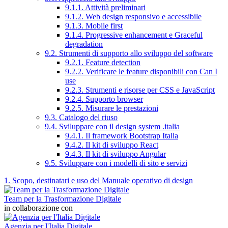
9.1.1. Attività preliminari
9.1.2. Web design responsivo e accessibile
9.1.3. Mobile first
9.1.4. Progressive enhancement e Graceful
degradation
9.2. Strumenti di supporto allo sviluppo del software
9.2.1. Feature detection
9.2.2. Verificare le feature disponibili con Can I
use
9.2.3. Strumenti e risorse per CSS e JavaScript
9.2.4. Supporto browser
9.2.5. Misurare le prestazioni
9.3. Catalogo del riuso
9.4. Sviluppare con il design system .italia
9.4.1. Il framework Bootstrap Italia
9.4.2. Il kit di sviluppo React
9.4.3. Il kit di sviluppo Angular
9.5. Sviluppare con i modelli di sito e servizi
1. Scopo, destinatari e uso del Manuale operativo di design
Team per la Trasformazione Digitale
in collaborazione con
Agenzia per l'Italia Digitale