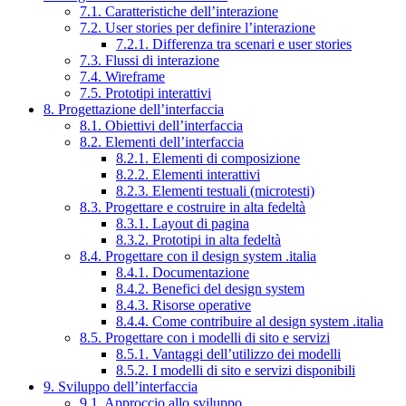
7.1. Caratteristiche dell’interazione
7.2. User stories per definire l’interazione
7.2.1. Differenza tra scenari e user stories
7.3. Flussi di interazione
7.4. Wireframe
7.5. Prototipi interattivi
8. Progettazione dell’interfaccia
8.1. Obiettivi dell’interfaccia
8.2. Elementi dell’interfaccia
8.2.1. Elementi di composizione
8.2.2. Elementi interattivi
8.2.3. Elementi testuali (microtesti)
8.3. Progettare e costruire in alta fedeltà
8.3.1. Layout di pagina
8.3.2. Prototipi in alta fedeltà
8.4. Progettare con il design system .italia
8.4.1. Documentazione
8.4.2. Benefici del design system
8.4.3. Risorse operative
8.4.4. Come contribuire al design system .italia
8.5. Progettare con i modelli di sito e servizi
8.5.1. Vantaggi dell’utilizzo dei modelli
8.5.2. I modelli di sito e servizi disponibili
9. Sviluppo dell’interfaccia
9.1. Approccio allo sviluppo