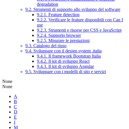
degradation
9.2. Strumenti di supporto allo sviluppo del software
9.2.1. Feature detection
9.2.2. Verificare le feature disponibili con Can I
use
9.2.3. Strumenti e risorse per CSS e JavaScript
9.2.4. Supporto browser
9.2.5. Misurare le prestazioni
9.3. Catalogo del riuso
9.4. Sviluppare con il design system .italia
9.4.1. Il framework Bootstrap Italia
9.4.2. Il kit di sviluppo React
9.4.3. Il kit di sviluppo Angular
9.5. Sviluppare con i modelli di sito e servizi
None
None
A
B
C
D
E
I
M