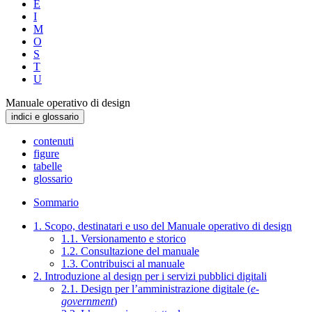
E
I
M
O
S
T
U
Manuale operativo di design
indici e glossario
contenuti
figure
tabelle
glossario
Sommario
1. Scopo, destinatari e uso del Manuale operativo di design
1.1. Versionamento e storico
1.2. Consultazione del manuale
1.3. Contribuisci al manuale
2. Introduzione al design per i servizi pubblici digitali
2.1. Design per l’amministrazione digitale (
e-
government
)