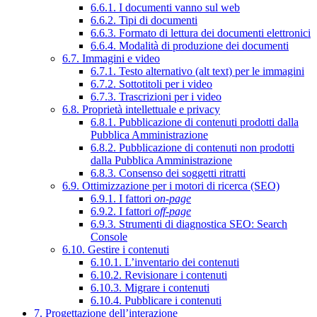
6.6.1. I documenti vanno sul web
6.6.2. Tipi di documenti
6.6.3. Formato di lettura dei documenti elettronici
6.6.4. Modalità di produzione dei documenti
6.7. Immagini e video
6.7.1. Testo alternativo (alt text) per le immagini
6.7.2. Sottotitoli per i video
6.7.3. Trascrizioni per i video
6.8. Proprietà intellettuale e privacy
6.8.1. Pubblicazione di contenuti prodotti dalla
Pubblica Amministrazione
6.8.2. Pubblicazione di contenuti non prodotti
dalla Pubblica Amministrazione
6.8.3. Consenso dei soggetti ritratti
6.9. Ottimizzazione per i motori di ricerca (SEO)
6.9.1. I fattori
on-page
6.9.2. I fattori
off-page
6.9.3. Strumenti di diagnostica SEO: Search
Console
6.10. Gestire i contenuti
6.10.1. L’inventario dei contenuti
6.10.2. Revisionare i contenuti
6.10.3. Migrare i contenuti
6.10.4. Pubblicare i contenuti
7. Progettazione dell’interazione