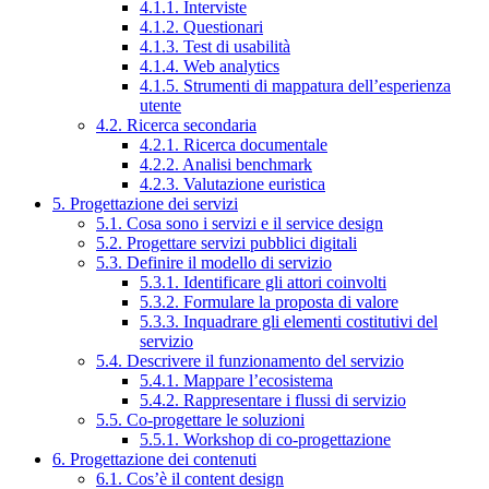
4.1.1. Interviste
4.1.2. Questionari
4.1.3. Test di usabilità
4.1.4. Web analytics
4.1.5. Strumenti di mappatura dell’esperienza
utente
4.2. Ricerca secondaria
4.2.1. Ricerca documentale
4.2.2. Analisi benchmark
4.2.3. Valutazione euristica
5. Progettazione dei servizi
5.1. Cosa sono i servizi e il service design
5.2. Progettare servizi pubblici digitali
5.3. Definire il modello di servizio
5.3.1. Identificare gli attori coinvolti
5.3.2. Formulare la proposta di valore
5.3.3. Inquadrare gli elementi costitutivi del
servizio
5.4. Descrivere il funzionamento del servizio
5.4.1. Mappare l’ecosistema
5.4.2. Rappresentare i flussi di servizio
5.5. Co-progettare le soluzioni
5.5.1. Workshop di co-progettazione
6. Progettazione dei contenuti
6.1. Cos’è il content design