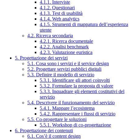
4.1.1. Interviste
4.1.2. Questionari
4.1.3. Test di usabilità
4.1.4. Web analytics
4.1.5. Strumenti di mappatura dell’esperienza
utente
4.2. Ricerca secondaria
4.2.1. Ricerca documentale
4.2.2. Analisi benchmark
4.2.3. Valutazione euristica
5. Progettazione dei servizi
5.1. Cosa sono i servizi e il service design
5.2. Progettare servizi pubblici digitali
5.3. Definire il modello di servizio
5.3.1. Identificare gli attori coinvolti
5.3.2. Formulare la proposta di valore
5.3.3. Inquadrare gli elementi costitutivi del
servizio
5.4. Descrivere il funzionamento del servizio
5.4.1. Mappare l’ecosistema
5.4.2. Rappresentare i flussi di servizio
5.5. Co-progettare le soluzioni
5.5.1. Workshop di co-progettazione
6. Progettazione dei contenuti
6.1. Cos’è il content design