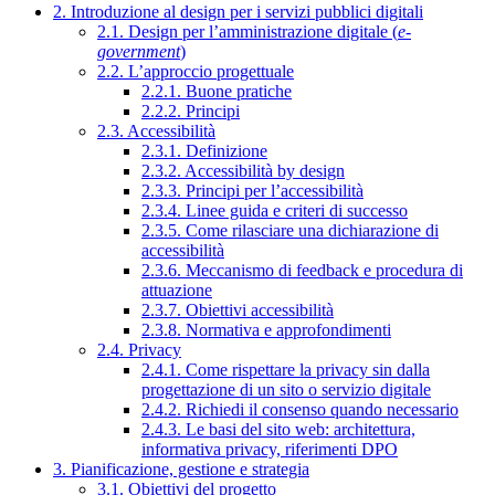
2. Introduzione al design per i servizi pubblici digitali
2.1. Design per l’amministrazione digitale (
e-
government
)
2.2. L’approccio progettuale
2.2.1. Buone pratiche
2.2.2. Principi
2.3. Accessibilità
2.3.1. Definizione
2.3.2. Accessibilità by design
2.3.3. Principi per l’accessibilità
2.3.4. Linee guida e criteri di successo
2.3.5. Come rilasciare una dichiarazione di
accessibilità
2.3.6. Meccanismo di feedback e procedura di
attuazione
2.3.7. Obiettivi accessibilità
2.3.8. Normativa e approfondimenti
2.4. Privacy
2.4.1. Come rispettare la privacy sin dalla
progettazione di un sito o servizio digitale
2.4.2. Richiedi il consenso quando necessario
2.4.3. Le basi del sito web: architettura,
informativa privacy, riferimenti DPO
3. Pianificazione, gestione e strategia
3.1. Obiettivi del progetto