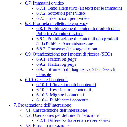
6.7. Immagini e video
6.7.1. Testo alternativo (alt text) per le immagini
6.7.2. Sottotitoli per i video
6.7.3. Trascrizioni per i video
6.8. Proprietà intellettuale e privacy
6.8.1. Pubblicazione di contenuti prodotti dalla
Pubblica Amministrazione
6.8.2. Pubblicazione di contenuti non prodotti
dalla Pubblica Amministrazione
6.8.3. Consenso dei soggetti ritratti
6.9. Ottimizzazione per i motori di ricerca (SEO)
6.9.1. I fattori
on-page
6.9.2. I fattori
off-page
6.9.3. Strumenti di diagnostica SEO: Search
Console
6.10. Gestire i contenuti
6.10.1. L’inventario dei contenuti
6.10.2. Revisionare i contenuti
6.10.3. Migrare i contenuti
6.10.4. Pubblicare i contenuti
7. Progettazione dell’interazione
7.1. Caratteristiche dell’interazione
7.2. User stories per definire l’interazione
7.2.1. Differenza tra scenari e user stories
7.3. Flussi di interazione