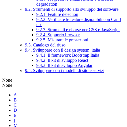
degradation
9.2. Strumenti di supporto allo sviluppo del software
9.2.1. Feature detection
9.2.2. Verificare le feature disponibili con Can I
use
9.2.3. Strumenti e risorse per CSS e JavaScript
9.2.4. Supporto browser
9.2.5. Misurare le prestazioni
9.3. Catalogo del riuso
9.4. Sviluppare con il design system .italia
9.4.1. Il framework Bootstrap Italia
9.4.2. Il kit di sviluppo React
9.4.3. Il kit di sviluppo Angular
9.5. Sviluppare con i modelli di sito e servizi
None
None
A
B
C
D
E
I
M