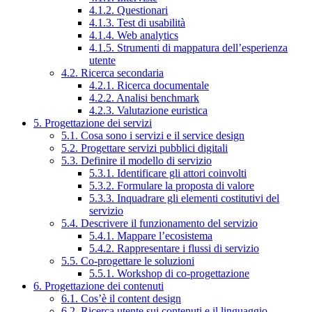
4.1.2. Questionari
4.1.3. Test di usabilità
4.1.4. Web analytics
4.1.5. Strumenti di mappatura dell’esperienza
utente
4.2. Ricerca secondaria
4.2.1. Ricerca documentale
4.2.2. Analisi benchmark
4.2.3. Valutazione euristica
5. Progettazione dei servizi
5.1. Cosa sono i servizi e il service design
5.2. Progettare servizi pubblici digitali
5.3. Definire il modello di servizio
5.3.1. Identificare gli attori coinvolti
5.3.2. Formulare la proposta di valore
5.3.3. Inquadrare gli elementi costitutivi del
servizio
5.4. Descrivere il funzionamento del servizio
5.4.1. Mappare l’ecosistema
5.4.2. Rappresentare i flussi di servizio
5.5. Co-progettare le soluzioni
5.5.1. Workshop di co-progettazione
6. Progettazione dei contenuti
6.1. Cos’è il content design
6.2. Ricerca utente sui contenuti e il linguaggio