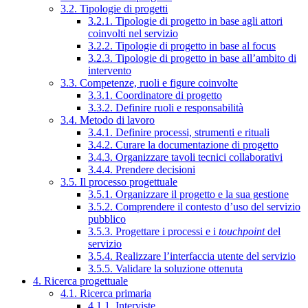
3.2. Tipologie di progetti
3.2.1. Tipologie di progetto in base agli attori
coinvolti nel servizio
3.2.2. Tipologie di progetto in base al focus
3.2.3. Tipologie di progetto in base all’ambito di
intervento
3.3. Competenze, ruoli e figure coinvolte
3.3.1. Coordinatore di progetto
3.3.2. Definire ruoli e responsabilità
3.4. Metodo di lavoro
3.4.1. Definire processi, strumenti e rituali
3.4.2. Curare la documentazione di progetto
3.4.3. Organizzare tavoli tecnici collaborativi
3.4.4. Prendere decisioni
3.5. Il processo progettuale
3.5.1. Organizzare il progetto e la sua gestione
3.5.2. Comprendere il contesto d’uso del servizio
pubblico
3.5.3. Progettare i processi e i
touchpoint
del
servizio
3.5.4. Realizzare l’interfaccia utente del servizio
3.5.5. Validare la soluzione ottenuta
4. Ricerca progettuale
4.1. Ricerca primaria
4.1.1. Interviste