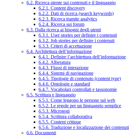
6.2. Ricerca utente sui contenuti e il linguaggio
6.2.1. Content discovery
6.2.2. Dati di ricerca (search keywords)
6.2.3. Ricerca tramite analytics
6.2.4. Ricerca sui forum
6.3. Dalla ricerca ai bisogni degli utenti
6.3.1. User stories per definire i contenuti
6.3.2. Job stories per definire i contenuti
6.3.3. Criteri di accettazione
6.4. Architettura dell’informazione
6.4.1. Definire l’architettura dell’informazione
6.4.2. Alberatura
6.4.3. Flussi di interazione
6.4.4. Sistemi di navigazione
6.4.5. Tipologie di contenuto (content type)
6.4.6. Ontologie e standard
6.4.7. Vocabolari controllati e tassonomie
6.5. Scrittura e linguaggio
6.5.1. Come leggono le persone sul web
6.5.2. Le regole per un linguaggio semplice
6.5.3. Microtesti
6.5.4. Scrittura collaborativa
6.5.5. Content critique
6.5.6. Traduzione e localizzazione dei contenuti
6.6. Documenti