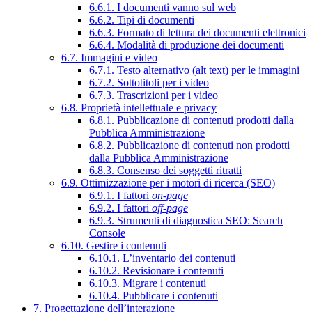
6.6.1. I documenti vanno sul web
6.6.2. Tipi di documenti
6.6.3. Formato di lettura dei documenti elettronici
6.6.4. Modalità di produzione dei documenti
6.7. Immagini e video
6.7.1. Testo alternativo (alt text) per le immagini
6.7.2. Sottotitoli per i video
6.7.3. Trascrizioni per i video
6.8. Proprietà intellettuale e privacy
6.8.1. Pubblicazione di contenuti prodotti dalla
Pubblica Amministrazione
6.8.2. Pubblicazione di contenuti non prodotti
dalla Pubblica Amministrazione
6.8.3. Consenso dei soggetti ritratti
6.9. Ottimizzazione per i motori di ricerca (SEO)
6.9.1. I fattori
on-page
6.9.2. I fattori
off-page
6.9.3. Strumenti di diagnostica SEO: Search
Console
6.10. Gestire i contenuti
6.10.1. L’inventario dei contenuti
6.10.2. Revisionare i contenuti
6.10.3. Migrare i contenuti
6.10.4. Pubblicare i contenuti
7. Progettazione dell’interazione