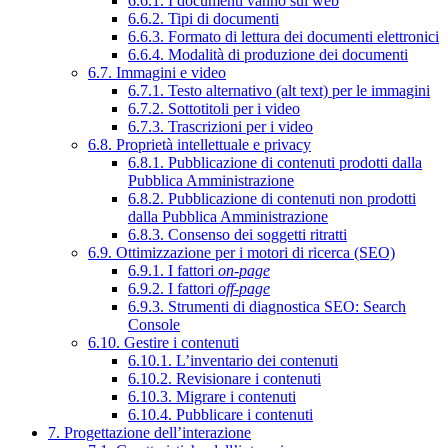
6.6.1. I documenti vanno sul web
6.6.2. Tipi di documenti
6.6.3. Formato di lettura dei documenti elettronici
6.6.4. Modalità di produzione dei documenti
6.7. Immagini e video
6.7.1. Testo alternativo (alt text) per le immagini
6.7.2. Sottotitoli per i video
6.7.3. Trascrizioni per i video
6.8. Proprietà intellettuale e privacy
6.8.1. Pubblicazione di contenuti prodotti dalla
Pubblica Amministrazione
6.8.2. Pubblicazione di contenuti non prodotti
dalla Pubblica Amministrazione
6.8.3. Consenso dei soggetti ritratti
6.9. Ottimizzazione per i motori di ricerca (SEO)
6.9.1. I fattori
on-page
6.9.2. I fattori
off-page
6.9.3. Strumenti di diagnostica SEO: Search
Console
6.10. Gestire i contenuti
6.10.1. L’inventario dei contenuti
6.10.2. Revisionare i contenuti
6.10.3. Migrare i contenuti
6.10.4. Pubblicare i contenuti
7. Progettazione dell’interazione