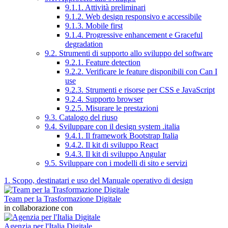
9.1.1. Attività preliminari
9.1.2. Web design responsivo e accessibile
9.1.3. Mobile first
9.1.4. Progressive enhancement e Graceful
degradation
9.2. Strumenti di supporto allo sviluppo del software
9.2.1. Feature detection
9.2.2. Verificare le feature disponibili con Can I
use
9.2.3. Strumenti e risorse per CSS e JavaScript
9.2.4. Supporto browser
9.2.5. Misurare le prestazioni
9.3. Catalogo del riuso
9.4. Sviluppare con il design system .italia
9.4.1. Il framework Bootstrap Italia
9.4.2. Il kit di sviluppo React
9.4.3. Il kit di sviluppo Angular
9.5. Sviluppare con i modelli di sito e servizi
1. Scopo, destinatari e uso del Manuale operativo di design
Team per la Trasformazione Digitale
in collaborazione con
Agenzia per l'Italia Digitale