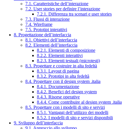
7.1. Caratteristiche dell’interazione
7.2. User stories per definire l’interazione
7.2.1. Differenza tra scenari e user stories
7.3. Flussi di interazione
7.4. Wireframe
7.5. Prototipi interattivi
8. Progettazione dell’interfaccia
8.1. Obiettivi dell’interfaccia
8.2. Elementi dell’interfaccia
8.2.1. Elementi di composizione
8.2.2. Elementi interattivi
8.2.3. Elementi testuali (microtesti)
8.3. Progettare e costruire in alta fedeltà
8.3.1. Layout di pagina
8.3.2. Prototipi in alta fedeltà
8.4. Progettare con il design system .italia
8.4.1. Documentazione
8.4.2. Benefici del design system
8.4.3. Risorse operative
8.4.4. Come contribuire al design system .italia
8.5. Progettare con i modelli di sito e servizi
8.5.1. Vantaggi dell’utilizzo dei modelli
8.5.2. I modelli di sito e servizi disponibili
9. Sviluppo dell’interfaccia
9.1. Approccio allo sviluppo