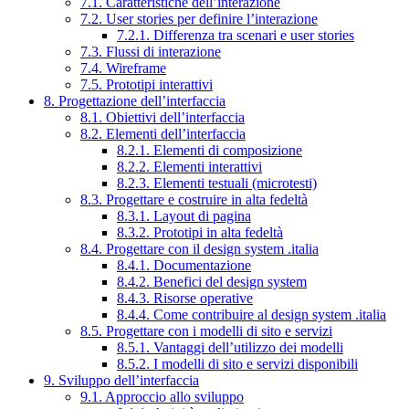
7.1. Caratteristiche dell’interazione
7.2. User stories per definire l’interazione
7.2.1. Differenza tra scenari e user stories
7.3. Flussi di interazione
7.4. Wireframe
7.5. Prototipi interattivi
8. Progettazione dell’interfaccia
8.1. Obiettivi dell’interfaccia
8.2. Elementi dell’interfaccia
8.2.1. Elementi di composizione
8.2.2. Elementi interattivi
8.2.3. Elementi testuali (microtesti)
8.3. Progettare e costruire in alta fedeltà
8.3.1. Layout di pagina
8.3.2. Prototipi in alta fedeltà
8.4. Progettare con il design system .italia
8.4.1. Documentazione
8.4.2. Benefici del design system
8.4.3. Risorse operative
8.4.4. Come contribuire al design system .italia
8.5. Progettare con i modelli di sito e servizi
8.5.1. Vantaggi dell’utilizzo dei modelli
8.5.2. I modelli di sito e servizi disponibili
9. Sviluppo dell’interfaccia
9.1. Approccio allo sviluppo