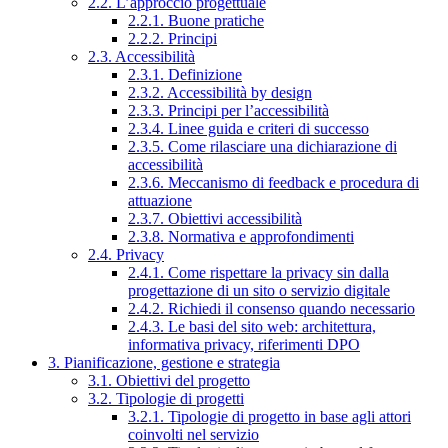
2.2. L’approccio progettuale
2.2.1. Buone pratiche
2.2.2. Principi
2.3. Accessibilità
2.3.1. Definizione
2.3.2. Accessibilità by design
2.3.3. Principi per l’accessibilità
2.3.4. Linee guida e criteri di successo
2.3.5. Come rilasciare una dichiarazione di
accessibilità
2.3.6. Meccanismo di feedback e procedura di
attuazione
2.3.7. Obiettivi accessibilità
2.3.8. Normativa e approfondimenti
2.4. Privacy
2.4.1. Come rispettare la privacy sin dalla
progettazione di un sito o servizio digitale
2.4.2. Richiedi il consenso quando necessario
2.4.3. Le basi del sito web: architettura,
informativa privacy, riferimenti DPO
3. Pianificazione, gestione e strategia
3.1. Obiettivi del progetto
3.2. Tipologie di progetti
3.2.1. Tipologie di progetto in base agli attori
coinvolti nel servizio