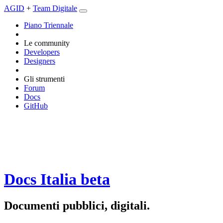
AGID
+
Team Digitale
Piano Triennale
Le community
Developers
Designers
Gli strumenti
Forum
Docs
GitHub
Docs Italia
beta
Documenti pubblici, digitali.