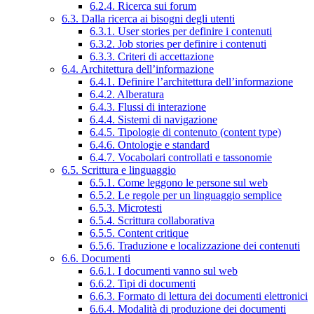
6.2.4. Ricerca sui forum
6.3. Dalla ricerca ai bisogni degli utenti
6.3.1. User stories per definire i contenuti
6.3.2. Job stories per definire i contenuti
6.3.3. Criteri di accettazione
6.4. Architettura dell’informazione
6.4.1. Definire l’architettura dell’informazione
6.4.2. Alberatura
6.4.3. Flussi di interazione
6.4.4. Sistemi di navigazione
6.4.5. Tipologie di contenuto (content type)
6.4.6. Ontologie e standard
6.4.7. Vocabolari controllati e tassonomie
6.5. Scrittura e linguaggio
6.5.1. Come leggono le persone sul web
6.5.2. Le regole per un linguaggio semplice
6.5.3. Microtesti
6.5.4. Scrittura collaborativa
6.5.5. Content critique
6.5.6. Traduzione e localizzazione dei contenuti
6.6. Documenti
6.6.1. I documenti vanno sul web
6.6.2. Tipi di documenti
6.6.3. Formato di lettura dei documenti elettronici
6.6.4. Modalità di produzione dei documenti