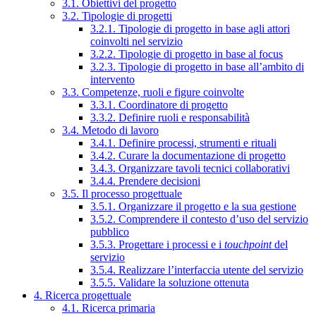
3.1. Obiettivi del progetto
3.2. Tipologie di progetti
3.2.1. Tipologie di progetto in base agli attori
coinvolti nel servizio
3.2.2. Tipologie di progetto in base al focus
3.2.3. Tipologie di progetto in base all’ambito di
intervento
3.3. Competenze, ruoli e figure coinvolte
3.3.1. Coordinatore di progetto
3.3.2. Definire ruoli e responsabilità
3.4. Metodo di lavoro
3.4.1. Definire processi, strumenti e rituali
3.4.2. Curare la documentazione di progetto
3.4.3. Organizzare tavoli tecnici collaborativi
3.4.4. Prendere decisioni
3.5. Il processo progettuale
3.5.1. Organizzare il progetto e la sua gestione
3.5.2. Comprendere il contesto d’uso del servizio
pubblico
3.5.3. Progettare i processi e i
touchpoint
del
servizio
3.5.4. Realizzare l’interfaccia utente del servizio
3.5.5. Validare la soluzione ottenuta
4. Ricerca progettuale
4.1. Ricerca primaria