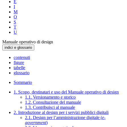
E
I
M
O
S
T
U
Manuale operativo di design
indici e glossario
contenuti
figure
tabelle
glossario
Sommario
1. Scopo, destinatari e uso del Manuale operativo di design
1.1. Versionamento e storico
1.2. Consultazione del manuale
1.3. Contribuisci al manuale
2. Introduzione al design per i servizi pubblici digitali
2.1. Design per l’amministrazione digitale (
e-
government
)