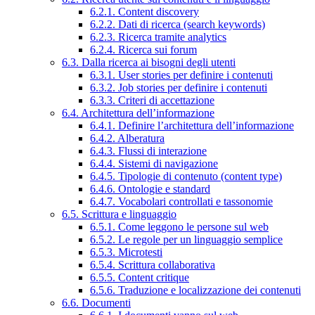
6.2.1. Content discovery
6.2.2. Dati di ricerca (search keywords)
6.2.3. Ricerca tramite analytics
6.2.4. Ricerca sui forum
6.3. Dalla ricerca ai bisogni degli utenti
6.3.1. User stories per definire i contenuti
6.3.2. Job stories per definire i contenuti
6.3.3. Criteri di accettazione
6.4. Architettura dell’informazione
6.4.1. Definire l’architettura dell’informazione
6.4.2. Alberatura
6.4.3. Flussi di interazione
6.4.4. Sistemi di navigazione
6.4.5. Tipologie di contenuto (content type)
6.4.6. Ontologie e standard
6.4.7. Vocabolari controllati e tassonomie
6.5. Scrittura e linguaggio
6.5.1. Come leggono le persone sul web
6.5.2. Le regole per un linguaggio semplice
6.5.3. Microtesti
6.5.4. Scrittura collaborativa
6.5.5. Content critique
6.5.6. Traduzione e localizzazione dei contenuti
6.6. Documenti