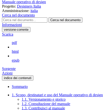
Manuale operativo di design
Progetto:
Designers Italia
Amministrazione:
italia
Cerca nel documento
Cerca nel documento
Informazioni
versione-corrente
Scarica
pdf
html
epub
Sorgente
Azioni
indice dei contenuti
Sommario
1. Scopo, destinatari e uso del Manuale operativo di design
1.1. Versionamento e storico
1.2. Consultazione del manuale
1.3. Contribuisci al manuale