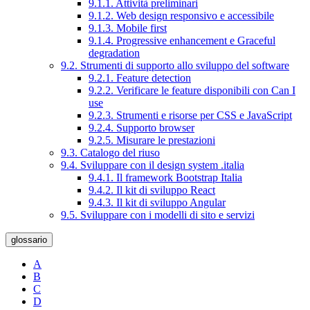
9.1.1. Attività preliminari
9.1.2. Web design responsivo e accessibile
9.1.3. Mobile first
9.1.4. Progressive enhancement e Graceful
degradation
9.2. Strumenti di supporto allo sviluppo del software
9.2.1. Feature detection
9.2.2. Verificare le feature disponibili con Can I
use
9.2.3. Strumenti e risorse per CSS e JavaScript
9.2.4. Supporto browser
9.2.5. Misurare le prestazioni
9.3. Catalogo del riuso
9.4. Sviluppare con il design system .italia
9.4.1. Il framework Bootstrap Italia
9.4.2. Il kit di sviluppo React
9.4.3. Il kit di sviluppo Angular
9.5. Sviluppare con i modelli di sito e servizi
glossario
A
B
C
D