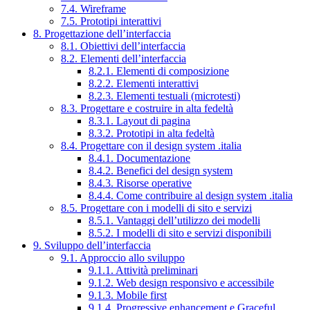
7.4. Wireframe
7.5. Prototipi interattivi
8. Progettazione dell’interfaccia
8.1. Obiettivi dell’interfaccia
8.2. Elementi dell’interfaccia
8.2.1. Elementi di composizione
8.2.2. Elementi interattivi
8.2.3. Elementi testuali (microtesti)
8.3. Progettare e costruire in alta fedeltà
8.3.1. Layout di pagina
8.3.2. Prototipi in alta fedeltà
8.4. Progettare con il design system .italia
8.4.1. Documentazione
8.4.2. Benefici del design system
8.4.3. Risorse operative
8.4.4. Come contribuire al design system .italia
8.5. Progettare con i modelli di sito e servizi
8.5.1. Vantaggi dell’utilizzo dei modelli
8.5.2. I modelli di sito e servizi disponibili
9. Sviluppo dell’interfaccia
9.1. Approccio allo sviluppo
9.1.1. Attività preliminari
9.1.2. Web design responsivo e accessibile
9.1.3. Mobile first
9.1.4. Progressive enhancement e Graceful