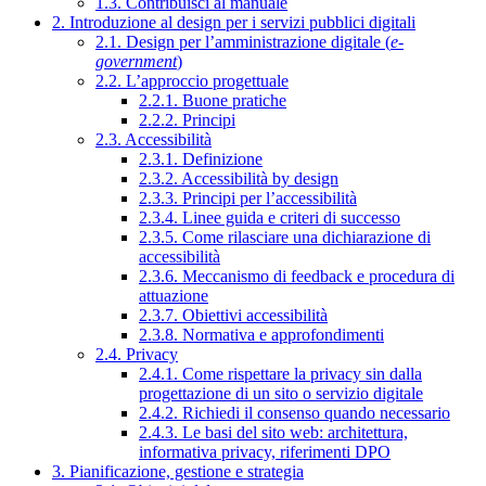
1.3. Contribuisci al manuale
2. Introduzione al design per i servizi pubblici digitali
2.1. Design per l’amministrazione digitale (
e-
government
)
2.2. L’approccio progettuale
2.2.1. Buone pratiche
2.2.2. Principi
2.3. Accessibilità
2.3.1. Definizione
2.3.2. Accessibilità by design
2.3.3. Principi per l’accessibilità
2.3.4. Linee guida e criteri di successo
2.3.5. Come rilasciare una dichiarazione di
accessibilità
2.3.6. Meccanismo di feedback e procedura di
attuazione
2.3.7. Obiettivi accessibilità
2.3.8. Normativa e approfondimenti
2.4. Privacy
2.4.1. Come rispettare la privacy sin dalla
progettazione di un sito o servizio digitale
2.4.2. Richiedi il consenso quando necessario
2.4.3. Le basi del sito web: architettura,
informativa privacy, riferimenti DPO
3. Pianificazione, gestione e strategia