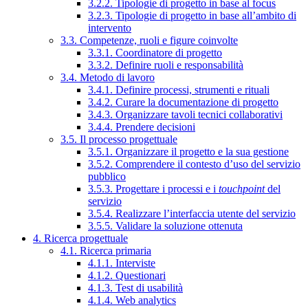
3.2.2. Tipologie di progetto in base al focus
3.2.3. Tipologie di progetto in base all’ambito di
intervento
3.3. Competenze, ruoli e figure coinvolte
3.3.1. Coordinatore di progetto
3.3.2. Definire ruoli e responsabilità
3.4. Metodo di lavoro
3.4.1. Definire processi, strumenti e rituali
3.4.2. Curare la documentazione di progetto
3.4.3. Organizzare tavoli tecnici collaborativi
3.4.4. Prendere decisioni
3.5. Il processo progettuale
3.5.1. Organizzare il progetto e la sua gestione
3.5.2. Comprendere il contesto d’uso del servizio
pubblico
3.5.3. Progettare i processi e i
touchpoint
del
servizio
3.5.4. Realizzare l’interfaccia utente del servizio
3.5.5. Validare la soluzione ottenuta
4. Ricerca progettuale
4.1. Ricerca primaria
4.1.1. Interviste
4.1.2. Questionari
4.1.3. Test di usabilità
4.1.4. Web analytics