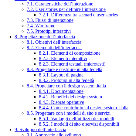
7.1. Caratteristiche dell’interazione
7.2. User stories per definire l’interazione
7.2.1. Differenza tra scenari e user stories
7.3. Flussi di interazione
7.4. Wireframe
7.5. Prototipi interattivi
8. Progettazione dell’interfaccia
8.1. Obiettivi dell’interfaccia
8.2. Elementi dell’interfaccia
8.2.1. Elementi di composizione
8.2.2. Elementi interattivi
8.2.3. Elementi testuali (microtesti)
8.3. Progettare e costruire in alta fedeltà
8.3.1. Layout di pagina
8.3.2. Prototipi in alta fedeltà
8.4. Progettare con il design system .italia
8.4.1. Documentazione
8.4.2. Benefici del design system
8.4.3. Risorse operative
8.4.4. Come contribuire al design system .italia
8.5. Progettare con i modelli di sito e servizi
8.5.1. Vantaggi dell’utilizzo dei modelli
8.5.2. I modelli di sito e servizi disponibili
9. Sviluppo dell’interfaccia
9.1. Approccio allo sviluppo