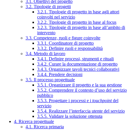
3.1. Obiettivi del progetto
3.2. Tipologie di progetti
3.2.1. Tipologie di progetto in base agli attori
coinvolti nel servizio
3.2.2. Tipologie di progetto in base al focus
3.2.3. Tipologie di progetto in base all’ambito di
intervento
3.3. Competenze, ruoli e figure coinvolte
3.3.1. Coordinatore di progetto
3.3.2. Definire ruoli e responsabilità
3.4. Metodo di lavoro
3.4.1. Definire processi, strumenti e rituali
3.4.2. Curare la documentazione di progetto
3.4.3. Organizzare tavoli tecnici collaborativi
3.4.4. Prendere decisioni
3.5. Il processo progettuale
3.5.1. Organizzare il progetto e la sua gestione
3.5.2. Comprendere il contesto d’uso del servizio
pubblico
3.5.3. Progettare i processi e i
touchpoint
del
servizio
3.5.4. Realizzare l’interfaccia utente del servizio
3.5.5. Validare la soluzione ottenuta
4. Ricerca progettuale
4.1. Ricerca primaria