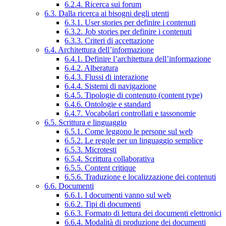
6.2.4. Ricerca sui forum
6.3. Dalla ricerca ai bisogni degli utenti
6.3.1. User stories per definire i contenuti
6.3.2. Job stories per definire i contenuti
6.3.3. Criteri di accettazione
6.4. Architettura dell’informazione
6.4.1. Definire l’architettura dell’informazione
6.4.2. Alberatura
6.4.3. Flussi di interazione
6.4.4. Sistemi di navigazione
6.4.5. Tipologie di contenuto (content type)
6.4.6. Ontologie e standard
6.4.7. Vocabolari controllati e tassonomie
6.5. Scrittura e linguaggio
6.5.1. Come leggono le persone sul web
6.5.2. Le regole per un linguaggio semplice
6.5.3. Microtesti
6.5.4. Scrittura collaborativa
6.5.5. Content critique
6.5.6. Traduzione e localizzazione dei contenuti
6.6. Documenti
6.6.1. I documenti vanno sul web
6.6.2. Tipi di documenti
6.6.3. Formato di lettura dei documenti elettronici
6.6.4. Modalità di produzione dei documenti