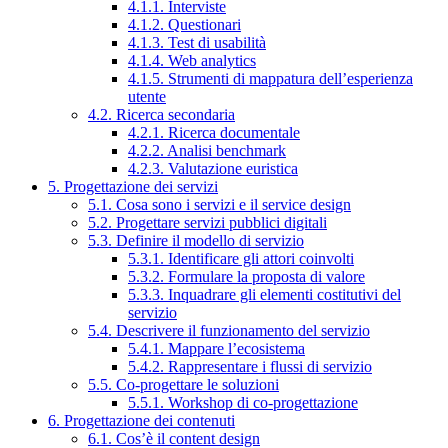
4.1.1. Interviste
4.1.2. Questionari
4.1.3. Test di usabilità
4.1.4. Web analytics
4.1.5. Strumenti di mappatura dell’esperienza
utente
4.2. Ricerca secondaria
4.2.1. Ricerca documentale
4.2.2. Analisi benchmark
4.2.3. Valutazione euristica
5. Progettazione dei servizi
5.1. Cosa sono i servizi e il service design
5.2. Progettare servizi pubblici digitali
5.3. Definire il modello di servizio
5.3.1. Identificare gli attori coinvolti
5.3.2. Formulare la proposta di valore
5.3.3. Inquadrare gli elementi costitutivi del
servizio
5.4. Descrivere il funzionamento del servizio
5.4.1. Mappare l’ecosistema
5.4.2. Rappresentare i flussi di servizio
5.5. Co-progettare le soluzioni
5.5.1. Workshop di co-progettazione
6. Progettazione dei contenuti
6.1. Cos’è il content design