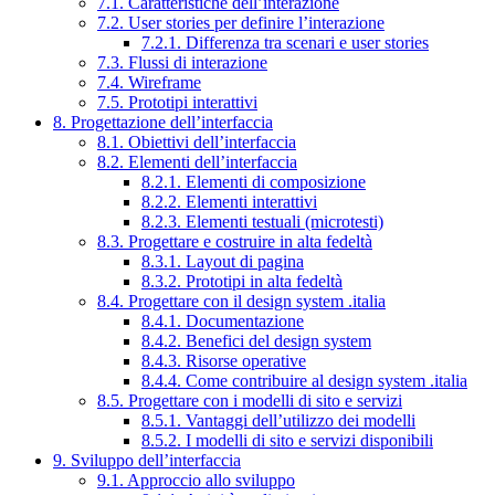
7.1. Caratteristiche dell’interazione
7.2. User stories per definire l’interazione
7.2.1. Differenza tra scenari e user stories
7.3. Flussi di interazione
7.4. Wireframe
7.5. Prototipi interattivi
8. Progettazione dell’interfaccia
8.1. Obiettivi dell’interfaccia
8.2. Elementi dell’interfaccia
8.2.1. Elementi di composizione
8.2.2. Elementi interattivi
8.2.3. Elementi testuali (microtesti)
8.3. Progettare e costruire in alta fedeltà
8.3.1. Layout di pagina
8.3.2. Prototipi in alta fedeltà
8.4. Progettare con il design system .italia
8.4.1. Documentazione
8.4.2. Benefici del design system
8.4.3. Risorse operative
8.4.4. Come contribuire al design system .italia
8.5. Progettare con i modelli di sito e servizi
8.5.1. Vantaggi dell’utilizzo dei modelli
8.5.2. I modelli di sito e servizi disponibili
9. Sviluppo dell’interfaccia
9.1. Approccio allo sviluppo