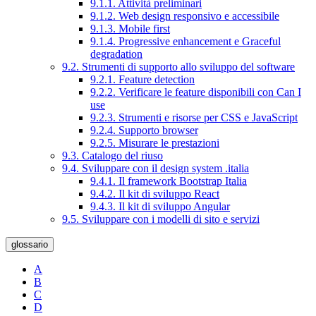
9.1.1. Attività preliminari
9.1.2. Web design responsivo e accessibile
9.1.3. Mobile first
9.1.4. Progressive enhancement e Graceful
degradation
9.2. Strumenti di supporto allo sviluppo del software
9.2.1. Feature detection
9.2.2. Verificare le feature disponibili con Can I
use
9.2.3. Strumenti e risorse per CSS e JavaScript
9.2.4. Supporto browser
9.2.5. Misurare le prestazioni
9.3. Catalogo del riuso
9.4. Sviluppare con il design system .italia
9.4.1. Il framework Bootstrap Italia
9.4.2. Il kit di sviluppo React
9.4.3. Il kit di sviluppo Angular
9.5. Sviluppare con i modelli di sito e servizi
glossario
A
B
C
D