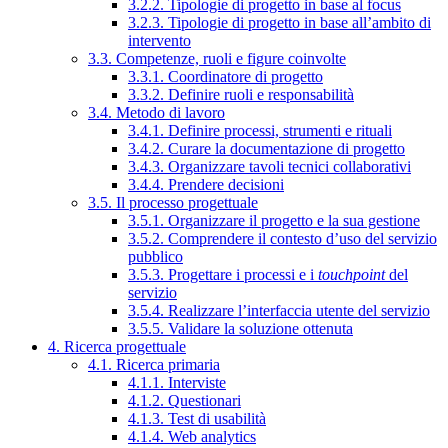
3.2.2. Tipologie di progetto in base al focus
3.2.3. Tipologie di progetto in base all’ambito di
intervento
3.3. Competenze, ruoli e figure coinvolte
3.3.1. Coordinatore di progetto
3.3.2. Definire ruoli e responsabilità
3.4. Metodo di lavoro
3.4.1. Definire processi, strumenti e rituali
3.4.2. Curare la documentazione di progetto
3.4.3. Organizzare tavoli tecnici collaborativi
3.4.4. Prendere decisioni
3.5. Il processo progettuale
3.5.1. Organizzare il progetto e la sua gestione
3.5.2. Comprendere il contesto d’uso del servizio
pubblico
3.5.3. Progettare i processi e i
touchpoint
del
servizio
3.5.4. Realizzare l’interfaccia utente del servizio
3.5.5. Validare la soluzione ottenuta
4. Ricerca progettuale
4.1. Ricerca primaria
4.1.1. Interviste
4.1.2. Questionari
4.1.3. Test di usabilità
4.1.4. Web analytics