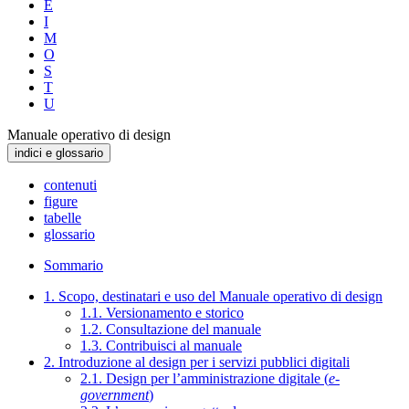
E
I
M
O
S
T
U
Manuale operativo di design
indici e glossario
contenuti
figure
tabelle
glossario
Sommario
1. Scopo, destinatari e uso del Manuale operativo di design
1.1. Versionamento e storico
1.2. Consultazione del manuale
1.3. Contribuisci al manuale
2. Introduzione al design per i servizi pubblici digitali
2.1. Design per l’amministrazione digitale (
e-
government
)