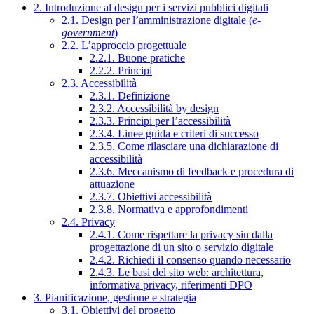
2. Introduzione al design per i servizi pubblici digitali
2.1. Design per l’amministrazione digitale (
e-
government
)
2.2. L’approccio progettuale
2.2.1. Buone pratiche
2.2.2. Principi
2.3. Accessibilità
2.3.1. Definizione
2.3.2. Accessibilità by design
2.3.3. Principi per l’accessibilità
2.3.4. Linee guida e criteri di successo
2.3.5. Come rilasciare una dichiarazione di
accessibilità
2.3.6. Meccanismo di feedback e procedura di
attuazione
2.3.7. Obiettivi accessibilità
2.3.8. Normativa e approfondimenti
2.4. Privacy
2.4.1. Come rispettare la privacy sin dalla
progettazione di un sito o servizio digitale
2.4.2. Richiedi il consenso quando necessario
2.4.3. Le basi del sito web: architettura,
informativa privacy, riferimenti DPO
3. Pianificazione, gestione e strategia
3.1. Obiettivi del progetto