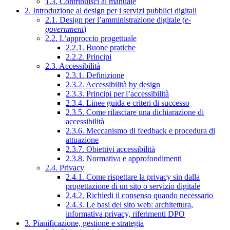
1.3. Contribuisci al manuale
2. Introduzione al design per i servizi pubblici digitali
2.1. Design per l’amministrazione digitale (
e-
government
)
2.2. L’approccio progettuale
2.2.1. Buone pratiche
2.2.2. Principi
2.3. Accessibilità
2.3.1. Definizione
2.3.2. Accessibilità by design
2.3.3. Principi per l’accessibilità
2.3.4. Linee guida e criteri di successo
2.3.5. Come rilasciare una dichiarazione di
accessibilità
2.3.6. Meccanismo di feedback e procedura di
attuazione
2.3.7. Obiettivi accessibilità
2.3.8. Normativa e approfondimenti
2.4. Privacy
2.4.1. Come rispettare la privacy sin dalla
progettazione di un sito o servizio digitale
2.4.2. Richiedi il consenso quando necessario
2.4.3. Le basi del sito web: architettura,
informativa privacy, riferimenti DPO
3. Pianificazione, gestione e strategia