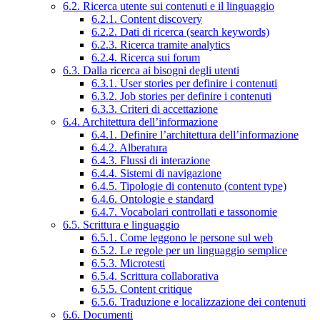
6.2. Ricerca utente sui contenuti e il linguaggio
6.2.1. Content discovery
6.2.2. Dati di ricerca (search keywords)
6.2.3. Ricerca tramite analytics
6.2.4. Ricerca sui forum
6.3. Dalla ricerca ai bisogni degli utenti
6.3.1. User stories per definire i contenuti
6.3.2. Job stories per definire i contenuti
6.3.3. Criteri di accettazione
6.4. Architettura dell’informazione
6.4.1. Definire l’architettura dell’informazione
6.4.2. Alberatura
6.4.3. Flussi di interazione
6.4.4. Sistemi di navigazione
6.4.5. Tipologie di contenuto (content type)
6.4.6. Ontologie e standard
6.4.7. Vocabolari controllati e tassonomie
6.5. Scrittura e linguaggio
6.5.1. Come leggono le persone sul web
6.5.2. Le regole per un linguaggio semplice
6.5.3. Microtesti
6.5.4. Scrittura collaborativa
6.5.5. Content critique
6.5.6. Traduzione e localizzazione dei contenuti
6.6. Documenti