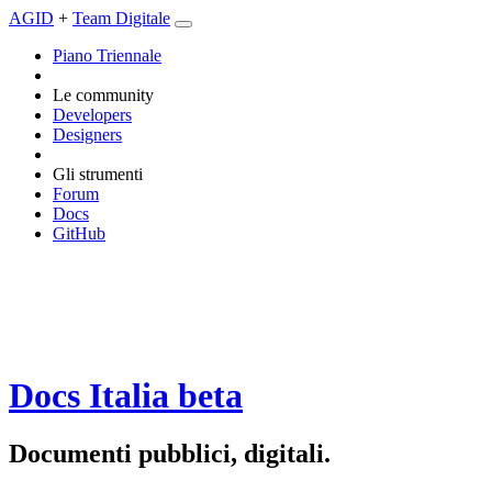
AGID
+
Team Digitale
Piano Triennale
Le community
Developers
Designers
Gli strumenti
Forum
Docs
GitHub
Docs Italia
beta
Documenti pubblici, digitali.