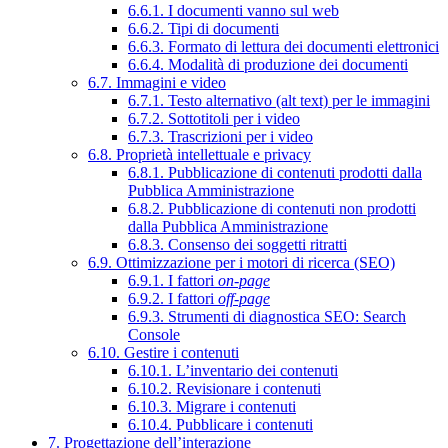
6.6.1. I documenti vanno sul web
6.6.2. Tipi di documenti
6.6.3. Formato di lettura dei documenti elettronici
6.6.4. Modalità di produzione dei documenti
6.7. Immagini e video
6.7.1. Testo alternativo (alt text) per le immagini
6.7.2. Sottotitoli per i video
6.7.3. Trascrizioni per i video
6.8. Proprietà intellettuale e privacy
6.8.1. Pubblicazione di contenuti prodotti dalla
Pubblica Amministrazione
6.8.2. Pubblicazione di contenuti non prodotti
dalla Pubblica Amministrazione
6.8.3. Consenso dei soggetti ritratti
6.9. Ottimizzazione per i motori di ricerca (SEO)
6.9.1. I fattori
on-page
6.9.2. I fattori
off-page
6.9.3. Strumenti di diagnostica SEO: Search
Console
6.10. Gestire i contenuti
6.10.1. L’inventario dei contenuti
6.10.2. Revisionare i contenuti
6.10.3. Migrare i contenuti
6.10.4. Pubblicare i contenuti
7. Progettazione dell’interazione