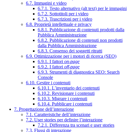
6.7. Immagini e video
6.7.1. Testo alternativo (alt text) per le immagini
6.7.2. Sottotitoli per i video
6.7.3. Trascrizioni per i video
6.8. Proprietà intellettuale e privacy
6.8.1. Pubblicazione di contenuti prodotti dalla
Pubblica Amministrazione
6.8.2. Pubblicazione di contenuti non prodotti
dalla Pubblica Amministrazione
6.8.3. Consenso dei soggetti ritratti
6.9. Ottimizzazione per i motori di ricerca (SEO)
6.9.1. I fattori
on-page
6.9.2. I fattori
off-page
6.9.3. Strumenti di diagnostica SEO: Search
Console
6.10. Gestire i contenuti
6.10.1. L’inventario dei contenuti
6.10.2. Revisionare i contenuti
6.10.3. Migrare i contenuti
6.10.4. Pubblicare i contenuti
7. Progettazione dell’interazione
7.1. Caratteristiche dell’interazione
7.2. User stories per definire l’interazione
7.2.1. Differenza tra scenari e user stories
7.3. Flussi di interazione