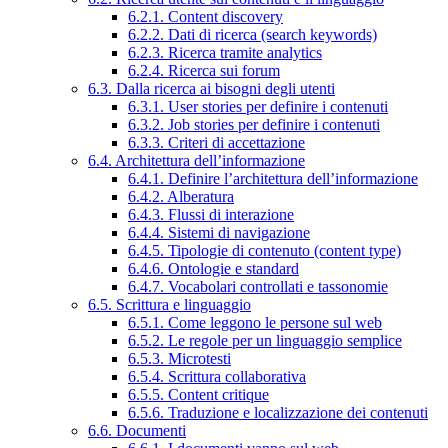
6.2.1. Content discovery
6.2.2. Dati di ricerca (search keywords)
6.2.3. Ricerca tramite analytics
6.2.4. Ricerca sui forum
6.3. Dalla ricerca ai bisogni degli utenti
6.3.1. User stories per definire i contenuti
6.3.2. Job stories per definire i contenuti
6.3.3. Criteri di accettazione
6.4. Architettura dell’informazione
6.4.1. Definire l’architettura dell’informazione
6.4.2. Alberatura
6.4.3. Flussi di interazione
6.4.4. Sistemi di navigazione
6.4.5. Tipologie di contenuto (content type)
6.4.6. Ontologie e standard
6.4.7. Vocabolari controllati e tassonomie
6.5. Scrittura e linguaggio
6.5.1. Come leggono le persone sul web
6.5.2. Le regole per un linguaggio semplice
6.5.3. Microtesti
6.5.4. Scrittura collaborativa
6.5.5. Content critique
6.5.6. Traduzione e localizzazione dei contenuti
6.6. Documenti