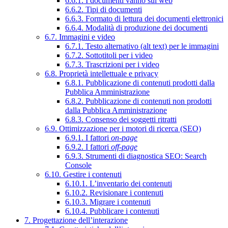
6.6.1. I documenti vanno sul web
6.6.2. Tipi di documenti
6.6.3. Formato di lettura dei documenti elettronici
6.6.4. Modalità di produzione dei documenti
6.7. Immagini e video
6.7.1. Testo alternativo (alt text) per le immagini
6.7.2. Sottotitoli per i video
6.7.3. Trascrizioni per i video
6.8. Proprietà intellettuale e privacy
6.8.1. Pubblicazione di contenuti prodotti dalla
Pubblica Amministrazione
6.8.2. Pubblicazione di contenuti non prodotti
dalla Pubblica Amministrazione
6.8.3. Consenso dei soggetti ritratti
6.9. Ottimizzazione per i motori di ricerca (SEO)
6.9.1. I fattori
on-page
6.9.2. I fattori
off-page
6.9.3. Strumenti di diagnostica SEO: Search
Console
6.10. Gestire i contenuti
6.10.1. L’inventario dei contenuti
6.10.2. Revisionare i contenuti
6.10.3. Migrare i contenuti
6.10.4. Pubblicare i contenuti
7. Progettazione dell’interazione