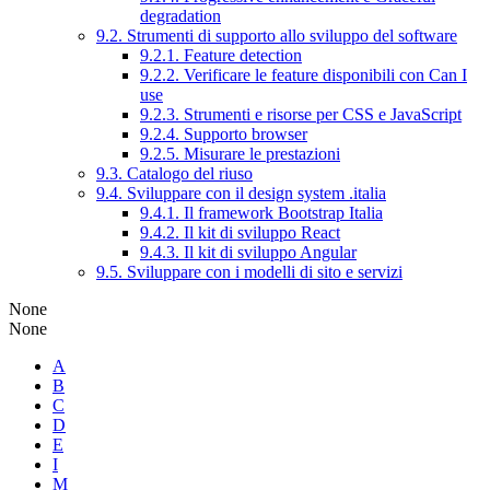
degradation
9.2. Strumenti di supporto allo sviluppo del software
9.2.1. Feature detection
9.2.2. Verificare le feature disponibili con Can I
use
9.2.3. Strumenti e risorse per CSS e JavaScript
9.2.4. Supporto browser
9.2.5. Misurare le prestazioni
9.3. Catalogo del riuso
9.4. Sviluppare con il design system .italia
9.4.1. Il framework Bootstrap Italia
9.4.2. Il kit di sviluppo React
9.4.3. Il kit di sviluppo Angular
9.5. Sviluppare con i modelli di sito e servizi
None
None
A
B
C
D
E
I
M