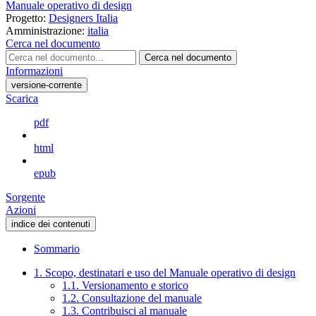
Manuale operativo di design
Progetto:
Designers Italia
Amministrazione:
italia
Cerca nel documento
Cerca nel documento
Informazioni
versione-corrente
Scarica
pdf
html
epub
Sorgente
Azioni
indice dei contenuti
Sommario
1. Scopo, destinatari e uso del Manuale operativo di design
1.1. Versionamento e storico
1.2. Consultazione del manuale
1.3. Contribuisci al manuale