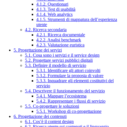
4.1.2. Questionari
4.1.3. Test di usabilità
4.1.4. Web analytics
4.1.5. Strumenti di mappatura dell’esperienza
utente
4.2. Ricerca secondaria
4.2.1. Ricerca documentale
4.2.2. Analisi benchmark
4.2.3. Valutazione euristica
5. Progettazione dei servizi
5.1. Cosa sono i servizi e il service design
5.2. Progettare servizi pubblici digitali
5.3. Definire il modello di servizio
5.3.1. Identificare gli attori coinvolti
5.3.2. Formulare la proposta di valore
5.3.3. Inquadrare gli elementi costitutivi del
servizio
5.4. Descrivere il funzionamento del servizio
5.4.1. Mappare l’ecosistema
5.4.2. Rappresentare i flussi di servizio
5.5. Co-progettare le soluzioni
5.5.1. Workshop di co-progettazione
6. Progettazione dei contenuti
6.1. Cos’è il content design
6.2. Ricerca utente sui contenuti e il linguaggio