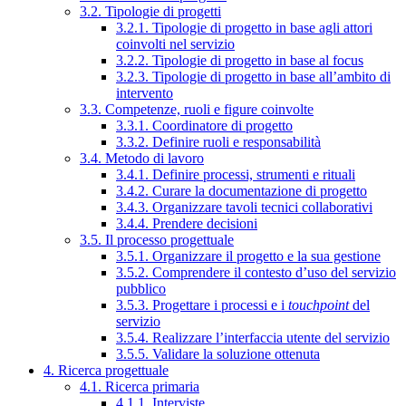
3.2. Tipologie di progetti
3.2.1. Tipologie di progetto in base agli attori
coinvolti nel servizio
3.2.2. Tipologie di progetto in base al focus
3.2.3. Tipologie di progetto in base all’ambito di
intervento
3.3. Competenze, ruoli e figure coinvolte
3.3.1. Coordinatore di progetto
3.3.2. Definire ruoli e responsabilità
3.4. Metodo di lavoro
3.4.1. Definire processi, strumenti e rituali
3.4.2. Curare la documentazione di progetto
3.4.3. Organizzare tavoli tecnici collaborativi
3.4.4. Prendere decisioni
3.5. Il processo progettuale
3.5.1. Organizzare il progetto e la sua gestione
3.5.2. Comprendere il contesto d’uso del servizio
pubblico
3.5.3. Progettare i processi e i
touchpoint
del
servizio
3.5.4. Realizzare l’interfaccia utente del servizio
3.5.5. Validare la soluzione ottenuta
4. Ricerca progettuale
4.1. Ricerca primaria
4.1.1. Interviste