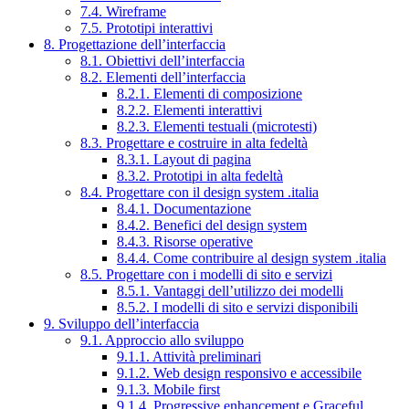
7.4. Wireframe
7.5. Prototipi interattivi
8. Progettazione dell’interfaccia
8.1. Obiettivi dell’interfaccia
8.2. Elementi dell’interfaccia
8.2.1. Elementi di composizione
8.2.2. Elementi interattivi
8.2.3. Elementi testuali (microtesti)
8.3. Progettare e costruire in alta fedeltà
8.3.1. Layout di pagina
8.3.2. Prototipi in alta fedeltà
8.4. Progettare con il design system .italia
8.4.1. Documentazione
8.4.2. Benefici del design system
8.4.3. Risorse operative
8.4.4. Come contribuire al design system .italia
8.5. Progettare con i modelli di sito e servizi
8.5.1. Vantaggi dell’utilizzo dei modelli
8.5.2. I modelli di sito e servizi disponibili
9. Sviluppo dell’interfaccia
9.1. Approccio allo sviluppo
9.1.1. Attività preliminari
9.1.2. Web design responsivo e accessibile
9.1.3. Mobile first
9.1.4. Progressive enhancement e Graceful