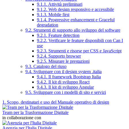
9.1.1. Attività preliminari
9.1.2. Web design responsivo e accessibile
9.1.3. Mobile first
9.1.4. Progressive enhancement e Graceful
degradation
9.2. Strumenti di supporto allo sviluppo del software
9.2.1. Feature detection
9.2.2. Verificare le feature disponibili con Can I
use
9.2.3. Strumenti e risorse per CSS e JavaScript
9.2.4. Supporto browser
9.2.5. Misurare le prestazioni
9.3. Catalogo del riuso
9.4. Sviluppare con il design system .italia
9.4.1. Il framework Bootstrap Italia
9.4.2. Il kit di sviluppo React
9.4.3. Il kit di sviluppo Angular
9.5. Sviluppare con i modelli di sito e servizi
1. Scopo, destinatari e uso del Manuale operativo di design
Team per la Trasformazione Digitale
in collaborazione con
Agenzia per l'Italia Digitale