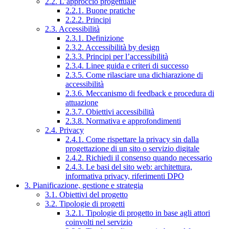
2.2. L’approccio progettuale
2.2.1. Buone pratiche
2.2.2. Principi
2.3. Accessibilità
2.3.1. Definizione
2.3.2. Accessibilità by design
2.3.3. Principi per l’accessibilità
2.3.4. Linee guida e criteri di successo
2.3.5. Come rilasciare una dichiarazione di
accessibilità
2.3.6. Meccanismo di feedback e procedura di
attuazione
2.3.7. Obiettivi accessibilità
2.3.8. Normativa e approfondimenti
2.4. Privacy
2.4.1. Come rispettare la privacy sin dalla
progettazione di un sito o servizio digitale
2.4.2. Richiedi il consenso quando necessario
2.4.3. Le basi del sito web: architettura,
informativa privacy, riferimenti DPO
3. Pianificazione, gestione e strategia
3.1. Obiettivi del progetto
3.2. Tipologie di progetti
3.2.1. Tipologie di progetto in base agli attori
coinvolti nel servizio