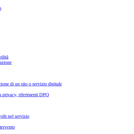
)
ilità
azione
ione di un sito o servizio digitale
va privacy, riferimenti DPO
olti nel servizio
ntervento