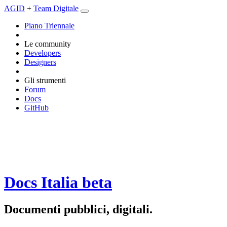
AGID
+
Team Digitale
Piano Triennale
Le community
Developers
Designers
Gli strumenti
Forum
Docs
GitHub
Docs Italia
beta
Documenti pubblici, digitali.