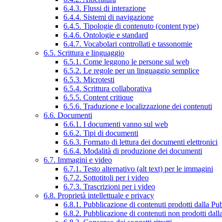
6.4.3. Flussi di interazione
6.4.4. Sistemi di navigazione
6.4.5. Tipologie di contenuto (content type)
6.4.6. Ontologie e standard
6.4.7. Vocabolari controllati e tassonomie
6.5. Scrittura e linguaggio
6.5.1. Come leggono le persone sul web
6.5.2. Le regole per un linguaggio semplice
6.5.3. Microtesti
6.5.4. Scrittura collaborativa
6.5.5. Content critique
6.5.6. Traduzione e localizzazione dei contenuti
6.6. Documenti
6.6.1. I documenti vanno sul web
6.6.2. Tipi di documenti
6.6.3. Formato di lettura dei documenti elettronici
6.6.4. Modalità di produzione dei documenti
6.7. Immagini e video
6.7.1. Testo alternativo (alt text) per le immagini
6.7.2. Sottotitoli per i video
6.7.3. Trascrizioni per i video
6.8. Proprietà intellettuale e privacy
6.8.1. Pubblicazione di contenuti prodotti dalla P
6.8.2. Pubblicazione di contenuti non prodotti dal