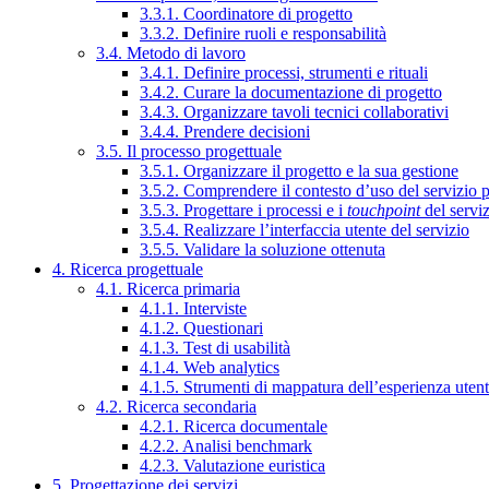
3.3.1. Coordinatore di progetto
3.3.2. Definire ruoli e responsabilità
3.4. Metodo di lavoro
3.4.1. Definire processi, strumenti e rituali
3.4.2. Curare la documentazione di progetto
3.4.3. Organizzare tavoli tecnici collaborativi
3.4.4. Prendere decisioni
3.5. Il processo progettuale
3.5.1. Organizzare il progetto e la sua gestione
3.5.2. Comprendere il contesto d’uso del servizio 
3.5.3. Progettare i processi e i
touchpoint
del servi
3.5.4. Realizzare l’interfaccia utente del servizio
3.5.5. Validare la soluzione ottenuta
4. Ricerca progettuale
4.1. Ricerca primaria
4.1.1. Interviste
4.1.2. Questionari
4.1.3. Test di usabilità
4.1.4. Web analytics
4.1.5. Strumenti di mappatura dell’esperienza uten
4.2. Ricerca secondaria
4.2.1. Ricerca documentale
4.2.2. Analisi benchmark
4.2.3. Valutazione euristica
5. Progettazione dei servizi