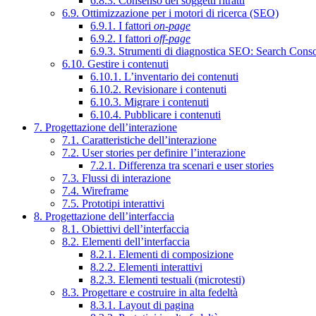
6.8.3. Consenso dei soggetti ritratti
6.9. Ottimizzazione per i motori di ricerca (SEO)
6.9.1. I fattori
on-page
6.9.2. I fattori
off-page
6.9.3. Strumenti di diagnostica SEO: Search Cons
6.10. Gestire i contenuti
6.10.1. L’inventario dei contenuti
6.10.2. Revisionare i contenuti
6.10.3. Migrare i contenuti
6.10.4. Pubblicare i contenuti
7. Progettazione dell’interazione
7.1. Caratteristiche dell’interazione
7.2. User stories per definire l’interazione
7.2.1. Differenza tra scenari e user stories
7.3. Flussi di interazione
7.4. Wireframe
7.5. Prototipi interattivi
8. Progettazione dell’interfaccia
8.1. Obiettivi dell’interfaccia
8.2. Elementi dell’interfaccia
8.2.1. Elementi di composizione
8.2.2. Elementi interattivi
8.2.3. Elementi testuali (microtesti)
8.3. Progettare e costruire in alta fedeltà
8.3.1. Layout di pagina