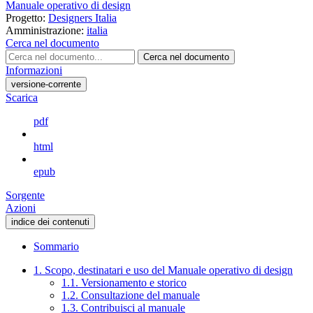
Manuale operativo di design
Progetto:
Designers Italia
Amministrazione:
italia
Cerca nel documento
Cerca nel documento
Informazioni
versione-corrente
Scarica
pdf
html
epub
Sorgente
Azioni
indice dei contenuti
Sommario
1. Scopo, destinatari e uso del Manuale operativo di design
1.1. Versionamento e storico
1.2. Consultazione del manuale
1.3. Contribuisci al manuale