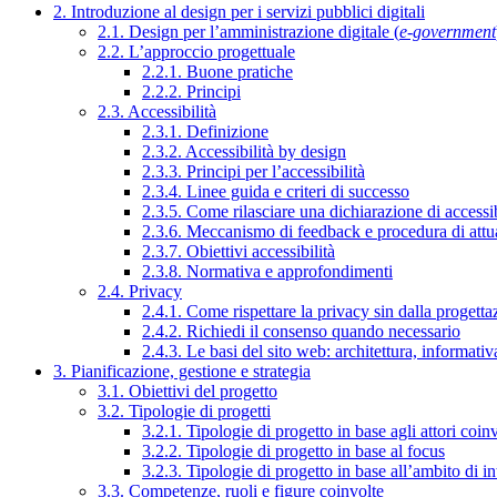
2. Introduzione al design per i servizi pubblici digitali
2.1. Design per l’amministrazione digitale (
e-government
2.2. L’approccio progettuale
2.2.1. Buone pratiche
2.2.2. Principi
2.3. Accessibilità
2.3.1. Definizione
2.3.2. Accessibilità by design
2.3.3. Principi per l’accessibilità
2.3.4. Linee guida e criteri di successo
2.3.5. Come rilasciare una dichiarazione di accessib
2.3.6. Meccanismo di feedback e procedura di attu
2.3.7. Obiettivi accessibilità
2.3.8. Normativa e approfondimenti
2.4. Privacy
2.4.1. Come rispettare la privacy sin dalla progettaz
2.4.2. Richiedi il consenso quando necessario
2.4.3. Le basi del sito web: architettura, informati
3. Pianificazione, gestione e strategia
3.1. Obiettivi del progetto
3.2. Tipologie di progetti
3.2.1. Tipologie di progetto in base agli attori coinv
3.2.2. Tipologie di progetto in base al focus
3.2.3. Tipologie di progetto in base all’ambito di i
3.3. Competenze, ruoli e figure coinvolte