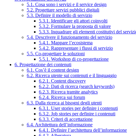
5.1. Cosa sono i servizi e il service design
5.2. Progettare servizi pubblici digitali
5.3. Definire il modello di servizio
5.3.1. Identificare gli attori coinvolti
5.3.2. Formulare la proposta di valore
5.3.3. Inquadrare gli elementi costitutivi del serviz
5.4. Descrivere il funzionamento del servizio
5.4.1. Mappare l’ecosistema
5.4.2. Rappresentare i flussi di servizio
5.5. Co-progettare le soluzioni
5.5.1. Workshop di co-progettazione
6. Progettazione dei contenuti
6.1. Cos’è il content design
6.2. Ricerca utente sui contenuti e il linguaggio
6.2.1. Content discovery
6.2.2. Dati di ricerca (search keywords)
6.2.3. Ricerca tramite analytics
6.2.4. Ricerca sui forum
6.3. Dalla ricerca ai bisogni degli utenti
6.3.1. User stories per definire i contenuti
6.3.2. Job stories per definire i contenuti
6.3.3. Criteri di accettazione
6.4. Architettura dell’informazione
6.4.1. Definire l’architettura dell’informazione
6.4.2. Alberatura