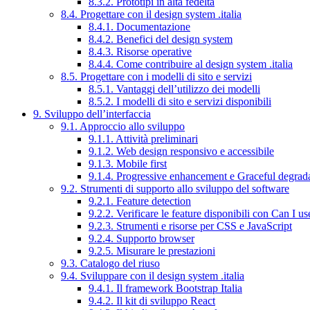
8.3.2. Prototipi in alta fedeltà
8.4. Progettare con il design system .italia
8.4.1. Documentazione
8.4.2. Benefici del design system
8.4.3. Risorse operative
8.4.4. Come contribuire al design system .italia
8.5. Progettare con i modelli di sito e servizi
8.5.1. Vantaggi dell’utilizzo dei modelli
8.5.2. I modelli di sito e servizi disponibili
9. Sviluppo dell’interfaccia
9.1. Approccio allo sviluppo
9.1.1. Attività preliminari
9.1.2. Web design responsivo e accessibile
9.1.3. Mobile first
9.1.4. Progressive enhancement e Graceful degrad
9.2. Strumenti di supporto allo sviluppo del software
9.2.1. Feature detection
9.2.2. Verificare le feature disponibili con Can I us
9.2.3. Strumenti e risorse per CSS e JavaScript
9.2.4. Supporto browser
9.2.5. Misurare le prestazioni
9.3. Catalogo del riuso
9.4. Sviluppare con il design system .italia
9.4.1. Il framework Bootstrap Italia
9.4.2. Il kit di sviluppo React