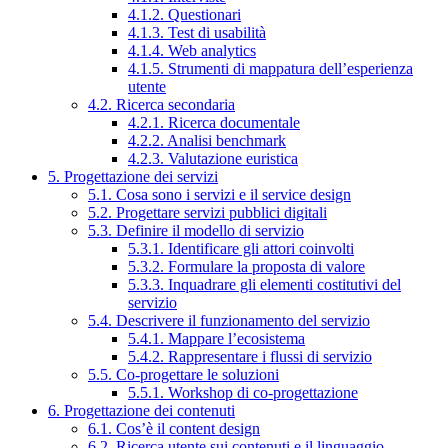
4.1.2. Questionari
4.1.3. Test di usabilità
4.1.4. Web analytics
4.1.5. Strumenti di mappatura dell’esperienza
utente
4.2. Ricerca secondaria
4.2.1. Ricerca documentale
4.2.2. Analisi benchmark
4.2.3. Valutazione euristica
5. Progettazione dei servizi
5.1. Cosa sono i servizi e il service design
5.2. Progettare servizi pubblici digitali
5.3. Definire il modello di servizio
5.3.1. Identificare gli attori coinvolti
5.3.2. Formulare la proposta di valore
5.3.3. Inquadrare gli elementi costitutivi del
servizio
5.4. Descrivere il funzionamento del servizio
5.4.1. Mappare l’ecosistema
5.4.2. Rappresentare i flussi di servizio
5.5. Co-progettare le soluzioni
5.5.1. Workshop di co-progettazione
6. Progettazione dei contenuti
6.1. Cos’è il content design
6.2. Ricerca utente sui contenuti e il linguaggio