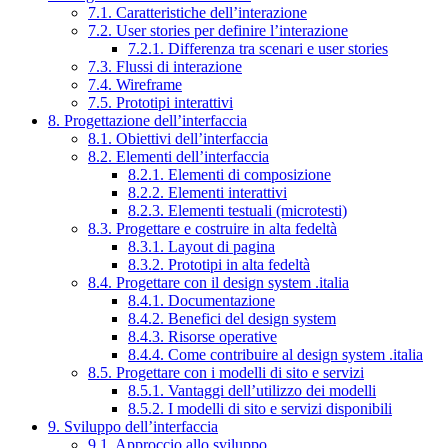
7.1. Caratteristiche dell’interazione
7.2. User stories per definire l’interazione
7.2.1. Differenza tra scenari e user stories
7.3. Flussi di interazione
7.4. Wireframe
7.5. Prototipi interattivi
8. Progettazione dell’interfaccia
8.1. Obiettivi dell’interfaccia
8.2. Elementi dell’interfaccia
8.2.1. Elementi di composizione
8.2.2. Elementi interattivi
8.2.3. Elementi testuali (microtesti)
8.3. Progettare e costruire in alta fedeltà
8.3.1. Layout di pagina
8.3.2. Prototipi in alta fedeltà
8.4. Progettare con il design system .italia
8.4.1. Documentazione
8.4.2. Benefici del design system
8.4.3. Risorse operative
8.4.4. Come contribuire al design system .italia
8.5. Progettare con i modelli di sito e servizi
8.5.1. Vantaggi dell’utilizzo dei modelli
8.5.2. I modelli di sito e servizi disponibili
9. Sviluppo dell’interfaccia
9.1. Approccio allo sviluppo