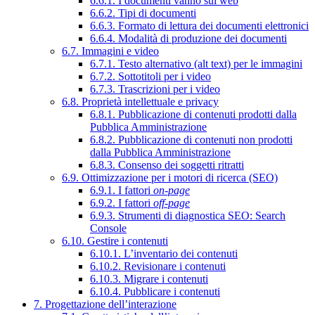
6.6.1. I documenti vanno sul web
6.6.2. Tipi di documenti
6.6.3. Formato di lettura dei documenti elettronici
6.6.4. Modalità di produzione dei documenti
6.7. Immagini e video
6.7.1. Testo alternativo (alt text) per le immagini
6.7.2. Sottotitoli per i video
6.7.3. Trascrizioni per i video
6.8. Proprietà intellettuale e privacy
6.8.1. Pubblicazione di contenuti prodotti dalla
Pubblica Amministrazione
6.8.2. Pubblicazione di contenuti non prodotti
dalla Pubblica Amministrazione
6.8.3. Consenso dei soggetti ritratti
6.9. Ottimizzazione per i motori di ricerca (SEO)
6.9.1. I fattori
on-page
6.9.2. I fattori
off-page
6.9.3. Strumenti di diagnostica SEO: Search
Console
6.10. Gestire i contenuti
6.10.1. L’inventario dei contenuti
6.10.2. Revisionare i contenuti
6.10.3. Migrare i contenuti
6.10.4. Pubblicare i contenuti
7. Progettazione dell’interazione