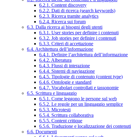
6.2.1. Content discovery
6.2.2. Dati di ricerca (search keywords)
6.2.3. Ricerca tramite analytics
6.2.4. Ricerca sui forum
6.3. Dalla ricerca ai bisogni degli utenti
6.3.1. User stories per definire i contenuti
6.3.2. Job stories per definire i contenuti
6.3.3. Criteri di accettazione
6.4. Architettura dell’informazione
6.4.1. Definire l’architettura dell’informazione
6.4.2. Alberatura
6.4.3. Flussi di interazione
6.4.4. Sistemi di navigazione
6.4.5. Tipologie di contenuto (content type)
6.4.6. Ontologie e standard
6.4.7. Vocabolari controllati e tassonomie
6.5. Scrittura e linguaggio
6.5.1. Come leggono le persone sul web
6.5.2. Le regole per un linguaggio semplice
6.5.3. Microtesti
6.5.4. Scrittura collaborativa
6.5.5. Content critique
6.5.6. Traduzione e localizzazione dei contenuti
6.6. Documenti