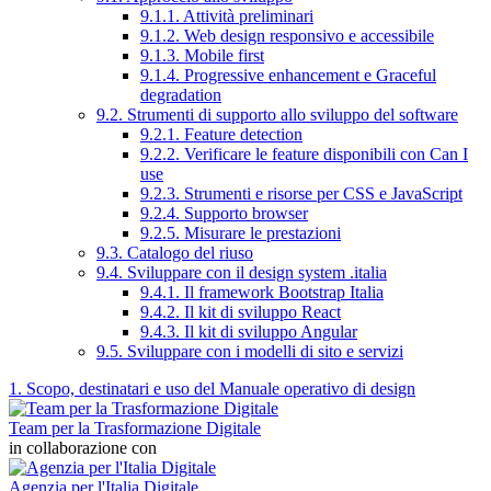
9.1.1. Attività preliminari
9.1.2. Web design responsivo e accessibile
9.1.3. Mobile first
9.1.4. Progressive enhancement e Graceful
degradation
9.2. Strumenti di supporto allo sviluppo del software
9.2.1. Feature detection
9.2.2. Verificare le feature disponibili con Can I
use
9.2.3. Strumenti e risorse per CSS e JavaScript
9.2.4. Supporto browser
9.2.5. Misurare le prestazioni
9.3. Catalogo del riuso
9.4. Sviluppare con il design system .italia
9.4.1. Il framework Bootstrap Italia
9.4.2. Il kit di sviluppo React
9.4.3. Il kit di sviluppo Angular
9.5. Sviluppare con i modelli di sito e servizi
1. Scopo, destinatari e uso del Manuale operativo di design
Team per la Trasformazione Digitale
in collaborazione con
Agenzia per l'Italia Digitale