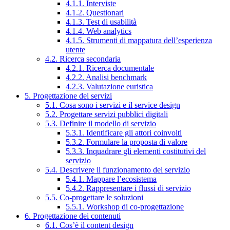
4.1.1. Interviste
4.1.2. Questionari
4.1.3. Test di usabilità
4.1.4. Web analytics
4.1.5. Strumenti di mappatura dell’esperienza
utente
4.2. Ricerca secondaria
4.2.1. Ricerca documentale
4.2.2. Analisi benchmark
4.2.3. Valutazione euristica
5. Progettazione dei servizi
5.1. Cosa sono i servizi e il service design
5.2. Progettare servizi pubblici digitali
5.3. Definire il modello di servizio
5.3.1. Identificare gli attori coinvolti
5.3.2. Formulare la proposta di valore
5.3.3. Inquadrare gli elementi costitutivi del
servizio
5.4. Descrivere il funzionamento del servizio
5.4.1. Mappare l’ecosistema
5.4.2. Rappresentare i flussi di servizio
5.5. Co-progettare le soluzioni
5.5.1. Workshop di co-progettazione
6. Progettazione dei contenuti
6.1. Cos’è il content design