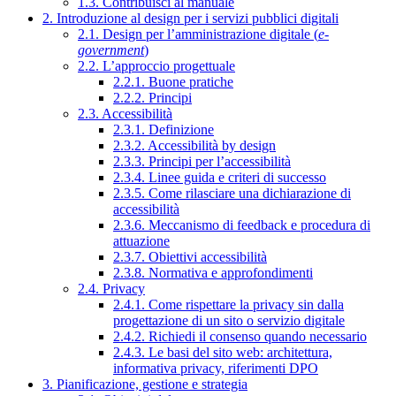
1.3. Contribuisci al manuale
2. Introduzione al design per i servizi pubblici digitali
2.1. Design per l’amministrazione digitale (
e-
government
)
2.2. L’approccio progettuale
2.2.1. Buone pratiche
2.2.2. Principi
2.3. Accessibilità
2.3.1. Definizione
2.3.2. Accessibilità by design
2.3.3. Principi per l’accessibilità
2.3.4. Linee guida e criteri di successo
2.3.5. Come rilasciare una dichiarazione di
accessibilità
2.3.6. Meccanismo di feedback e procedura di
attuazione
2.3.7. Obiettivi accessibilità
2.3.8. Normativa e approfondimenti
2.4. Privacy
2.4.1. Come rispettare la privacy sin dalla
progettazione di un sito o servizio digitale
2.4.2. Richiedi il consenso quando necessario
2.4.3. Le basi del sito web: architettura,
informativa privacy, riferimenti DPO
3. Pianificazione, gestione e strategia