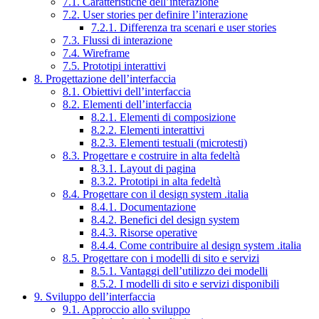
7.1. Caratteristiche dell’interazione
7.2. User stories per definire l’interazione
7.2.1. Differenza tra scenari e user stories
7.3. Flussi di interazione
7.4. Wireframe
7.5. Prototipi interattivi
8. Progettazione dell’interfaccia
8.1. Obiettivi dell’interfaccia
8.2. Elementi dell’interfaccia
8.2.1. Elementi di composizione
8.2.2. Elementi interattivi
8.2.3. Elementi testuali (microtesti)
8.3. Progettare e costruire in alta fedeltà
8.3.1. Layout di pagina
8.3.2. Prototipi in alta fedeltà
8.4. Progettare con il design system .italia
8.4.1. Documentazione
8.4.2. Benefici del design system
8.4.3. Risorse operative
8.4.4. Come contribuire al design system .italia
8.5. Progettare con i modelli di sito e servizi
8.5.1. Vantaggi dell’utilizzo dei modelli
8.5.2. I modelli di sito e servizi disponibili
9. Sviluppo dell’interfaccia
9.1. Approccio allo sviluppo