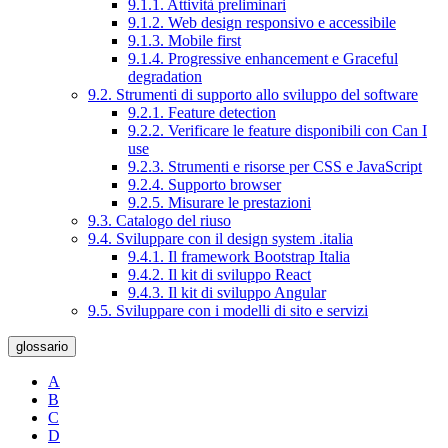
9.1.1. Attività preliminari
9.1.2. Web design responsivo e accessibile
9.1.3. Mobile first
9.1.4. Progressive enhancement e Graceful
degradation
9.2. Strumenti di supporto allo sviluppo del software
9.2.1. Feature detection
9.2.2. Verificare le feature disponibili con Can I
use
9.2.3. Strumenti e risorse per CSS e JavaScript
9.2.4. Supporto browser
9.2.5. Misurare le prestazioni
9.3. Catalogo del riuso
9.4. Sviluppare con il design system .italia
9.4.1. Il framework Bootstrap Italia
9.4.2. Il kit di sviluppo React
9.4.3. Il kit di sviluppo Angular
9.5. Sviluppare con i modelli di sito e servizi
glossario
A
B
C
D