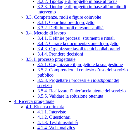
3.2.2. Tipologie di progetto in base al focus
3.2.3. Tipologie di progetto in base all’ambito di
intervento
3.3. Competenze, ruoli e figure coinvolte
3.3.1. Coordinatore di progetto
3.3.2. Definire ruoli e responsabilità
3.4. Metodo di lavoro
3.4.1. Definire processi, strumenti e rituali
3.4.2. Curare la documentazione di progetto
3.4.3. Organizzare tavoli tecnici collaborativi
3.4.4. Prendere decisioni
3.5. Il processo progettuale
3.5.1. Organizzare il progetto e la sua gestione
3.5.2. Comprendere il contesto d’uso del servizio
pubblico
3.5.3. Progettare i processi e i
touchpoint
del
servizio
3.5.4. Realizzare l’interfaccia utente del servizio
3.5.5. Validare la soluzione ottenuta
4. Ricerca progettuale
4.1. Ricerca primaria
4.1.1. Interviste
4.1.2. Questionari
4.1.3. Test di usabilità
4.1.4. Web analytics