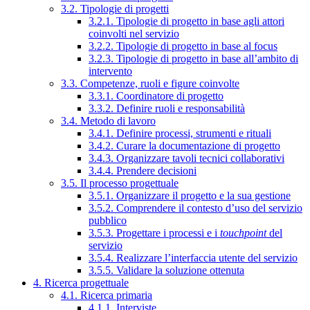
3.2. Tipologie di progetti
3.2.1. Tipologie di progetto in base agli attori
coinvolti nel servizio
3.2.2. Tipologie di progetto in base al focus
3.2.3. Tipologie di progetto in base all’ambito di
intervento
3.3. Competenze, ruoli e figure coinvolte
3.3.1. Coordinatore di progetto
3.3.2. Definire ruoli e responsabilità
3.4. Metodo di lavoro
3.4.1. Definire processi, strumenti e rituali
3.4.2. Curare la documentazione di progetto
3.4.3. Organizzare tavoli tecnici collaborativi
3.4.4. Prendere decisioni
3.5. Il processo progettuale
3.5.1. Organizzare il progetto e la sua gestione
3.5.2. Comprendere il contesto d’uso del servizio
pubblico
3.5.3. Progettare i processi e i
touchpoint
del
servizio
3.5.4. Realizzare l’interfaccia utente del servizio
3.5.5. Validare la soluzione ottenuta
4. Ricerca progettuale
4.1. Ricerca primaria
4.1.1. Interviste