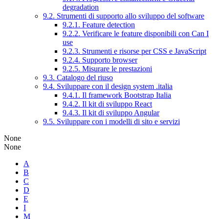
degradation
9.2. Strumenti di supporto allo sviluppo del software
9.2.1. Feature detection
9.2.2. Verificare le feature disponibili con Can I
use
9.2.3. Strumenti e risorse per CSS e JavaScript
9.2.4. Supporto browser
9.2.5. Misurare le prestazioni
9.3. Catalogo del riuso
9.4. Sviluppare con il design system .italia
9.4.1. Il framework Bootstrap Italia
9.4.2. Il kit di sviluppo React
9.4.3. Il kit di sviluppo Angular
9.5. Sviluppare con i modelli di sito e servizi
None
None
A
B
C
D
E
I
M