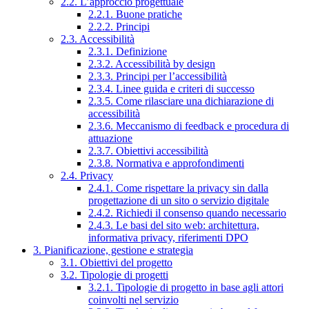
2.2. L’approccio progettuale
2.2.1. Buone pratiche
2.2.2. Principi
2.3. Accessibilità
2.3.1. Definizione
2.3.2. Accessibilità by design
2.3.3. Principi per l’accessibilità
2.3.4. Linee guida e criteri di successo
2.3.5. Come rilasciare una dichiarazione di
accessibilità
2.3.6. Meccanismo di feedback e procedura di
attuazione
2.3.7. Obiettivi accessibilità
2.3.8. Normativa e approfondimenti
2.4. Privacy
2.4.1. Come rispettare la privacy sin dalla
progettazione di un sito o servizio digitale
2.4.2. Richiedi il consenso quando necessario
2.4.3. Le basi del sito web: architettura,
informativa privacy, riferimenti DPO
3. Pianificazione, gestione e strategia
3.1. Obiettivi del progetto
3.2. Tipologie di progetti
3.2.1. Tipologie di progetto in base agli attori
coinvolti nel servizio