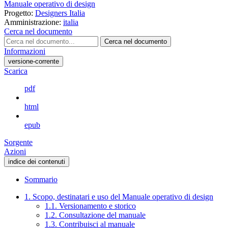
Manuale operativo di design
Progetto:
Designers Italia
Amministrazione:
italia
Cerca nel documento
Cerca nel documento
Informazioni
versione-corrente
Scarica
pdf
html
epub
Sorgente
Azioni
indice dei contenuti
Sommario
1. Scopo, destinatari e uso del Manuale operativo di design
1.1. Versionamento e storico
1.2. Consultazione del manuale
1.3. Contribuisci al manuale