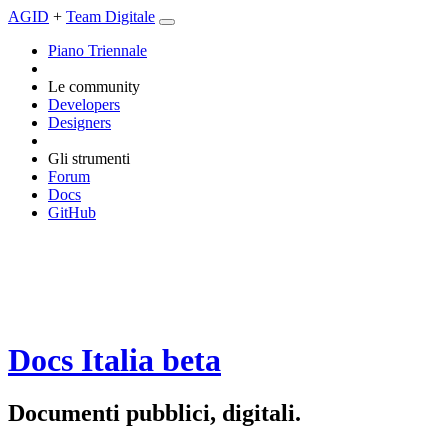
AGID
+
Team Digitale
Piano Triennale
Le community
Developers
Designers
Gli strumenti
Forum
Docs
GitHub
Docs Italia
beta
Documenti pubblici, digitali.