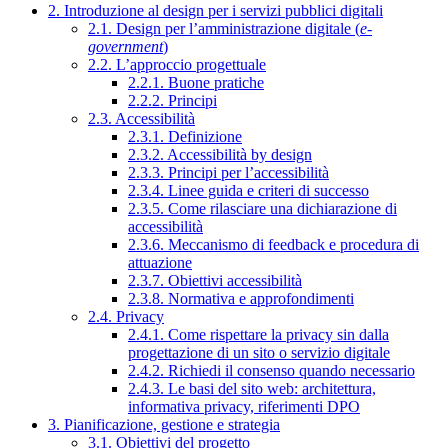
2. Introduzione al design per i servizi pubblici digitali
2.1. Design per l’amministrazione digitale (
e-
government
)
2.2. L’approccio progettuale
2.2.1. Buone pratiche
2.2.2. Principi
2.3. Accessibilità
2.3.1. Definizione
2.3.2. Accessibilità by design
2.3.3. Principi per l’accessibilità
2.3.4. Linee guida e criteri di successo
2.3.5. Come rilasciare una dichiarazione di
accessibilità
2.3.6. Meccanismo di feedback e procedura di
attuazione
2.3.7. Obiettivi accessibilità
2.3.8. Normativa e approfondimenti
2.4. Privacy
2.4.1. Come rispettare la privacy sin dalla
progettazione di un sito o servizio digitale
2.4.2. Richiedi il consenso quando necessario
2.4.3. Le basi del sito web: architettura,
informativa privacy, riferimenti DPO
3. Pianificazione, gestione e strategia
3.1. Obiettivi del progetto