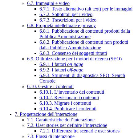
6.7. Immagini e video
6.7.1. Testo alternativo (alt text) per le immagini
6.7.2. Sottotitoli per i video
6.7.3. Trascrizioni per i video
6.8. Proprietà intellettuale e privacy
6.8.1. Pubblicazione di contenuti prodotti dalla
Pubblica Amministrazione
6.8.2. Pubblicazione di contenuti non prodotti
dalla Pubblica Amministrazione
6.8.3. Consenso dei soggetti ritratti
6.9. Ottimizzazione per i motori di ricerca (SEO)
6.9.1. I fattori
on-page
6.9.2. I fattori
off-page
6.9.3. Strumenti di diagnostica SEO: Search
Console
6.10. Gestire i contenuti
6.10.1. L’inventario dei contenuti
6.10.2. Revisionare i contenuti
6.10.3. Migrare i contenuti
6.10.4. Pubblicare i contenuti
7. Progettazione dell’interazione
7.1. Caratteristiche dell’interazione
7.2. User stories per definire l’interazione
7.2.1. Differenza tra scenari e user stories
7.3. Flussi di interazione