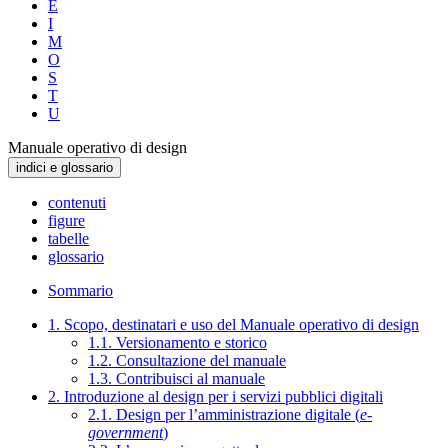
E
I
M
O
S
T
U
Manuale operativo di design
indici e glossario
contenuti
figure
tabelle
glossario
Sommario
1. Scopo, destinatari e uso del Manuale operativo di design
1.1. Versionamento e storico
1.2. Consultazione del manuale
1.3. Contribuisci al manuale
2. Introduzione al design per i servizi pubblici digitali
2.1. Design per l’amministrazione digitale (
e-
government
)