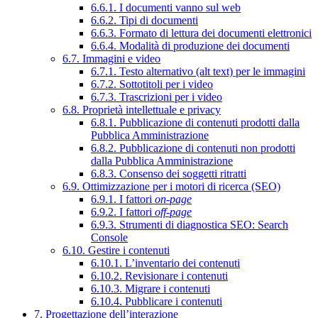
6.6.1. I documenti vanno sul web
6.6.2. Tipi di documenti
6.6.3. Formato di lettura dei documenti elettronici
6.6.4. Modalità di produzione dei documenti
6.7. Immagini e video
6.7.1. Testo alternativo (alt text) per le immagini
6.7.2. Sottotitoli per i video
6.7.3. Trascrizioni per i video
6.8. Proprietà intellettuale e privacy
6.8.1. Pubblicazione di contenuti prodotti dalla
Pubblica Amministrazione
6.8.2. Pubblicazione di contenuti non prodotti
dalla Pubblica Amministrazione
6.8.3. Consenso dei soggetti ritratti
6.9. Ottimizzazione per i motori di ricerca (SEO)
6.9.1. I fattori
on-page
6.9.2. I fattori
off-page
6.9.3. Strumenti di diagnostica SEO: Search
Console
6.10. Gestire i contenuti
6.10.1. L’inventario dei contenuti
6.10.2. Revisionare i contenuti
6.10.3. Migrare i contenuti
6.10.4. Pubblicare i contenuti
7. Progettazione dell’interazione