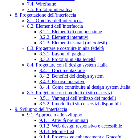
7.4. Wireframe
7.5. Prototipi interattivi
8. Progettazione dell’interfaccia
8.1. Obiettivi dell’interfaccia
8.2. Elementi dell’interfaccia
8.2.1. Elementi di composizione
8.2.2. Elementi interattivi
8.2.3. Elementi testuali (microtesti)
8.3. Progettare e costruire in alta fedeltà
8.3.1. Layout di pagina
8.3.2. Prototipi in alta fedeltà
8.4. Progettare con il design system .italia
8.4.1. Documentazione
8.4.2. Benefici del design system
8.4.3. Risorse operative
8.4.4. Come contribuire al design system .italia
8.5. Progettare con i modelli di sito e servizi
8.5.1. Vantaggi dell’utilizzo dei modelli
8.5.2. I modelli di sito e servizi disponibili
9. Sviluppo dell’interfaccia
9.1. Approccio allo sviluppo
9.1.1. Attività preliminari
9.1.2. Web design responsivo e accessibile
9.1.3. Mobile first
9.1.4. Progressive enhancement e Graceful