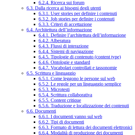
6.2.4. Ricerca sui forum
6.3. Dalla ricerca ai bisogni degli utenti
6.3.1. User stories per definire i contenuti
6.3.2. Job stories per definire i contenuti
6.3.3. Criteri di accettazione
6.4. Architettura dell’informazione
6.4.1. Definire l’architettura dell’informazione
6.4.2. Alberatura
6.4.3. Flussi di interazione
6.4.4. Sistemi di navigazione
6.4.5. Tipologie di contenuto (content type)
6.4.6. Ontologie e standard
6.4.7. Vocabolari controllati e tassonomie
6.5. Scrittura e linguaggio
6.5.1. Come leggono le persone sul web
6.5.2. Le regole per un linguaggio semplice
6.5.3. Microtesti
6.5.4. Scrittura collaborativa
6.5.5. Content critique
6.5.6. Traduzione e localizzazione dei contenuti
6.6. Documenti
6.6.1. I documenti vanno sul web
6.6.2. Tipi di documenti
6.6.3. Formato di lettura dei documenti elettronici
6.6.4. Modalità di produzione dei documenti