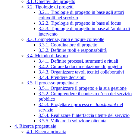
3.1. Obiettivi del progetto
3.2. Tipologie di progetti
3.2.1. Tipologie di progetto in base agli attori
coinvolti nel servizio
3.2.2. Tipologie di progetto in base al focus
3.2.3. Tipologie di progetto in base all’ambito di
intervento
3.3. Competenze, ruoli e figure coinvolte
3.3.1. Coordinatore di progetto
3.3.2. Definire ruoli e responsabilità
3.4. Metodo di lavoro
3.4.1. Definire processi, strumenti e rituali
3.4.2. Curare la documentazione di progetto
3.4.3. Organizzare tavoli tecnici collaborativi
3.4.4. Prendere decisioni
3.5. Il processo progettuale
3.5.1. Organizzare il progetto e la sua gestione
3.5.2. Comprendere il contesto d’uso del servizio
pubblico
3.5.3. Progettare i processi e i
touchpoint
del
servizio
3.5.4. Realizzare l’interfaccia utente del servizio
3.5.5. Validare la soluzione ottenuta
4. Ricerca progettuale
4.1. Ricerca primaria