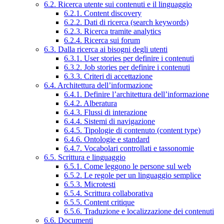
6.2. Ricerca utente sui contenuti e il linguaggio
6.2.1. Content discovery
6.2.2. Dati di ricerca (search keywords)
6.2.3. Ricerca tramite analytics
6.2.4. Ricerca sui forum
6.3. Dalla ricerca ai bisogni degli utenti
6.3.1. User stories per definire i contenuti
6.3.2. Job stories per definire i contenuti
6.3.3. Criteri di accettazione
6.4. Architettura dell’informazione
6.4.1. Definire l’architettura dell’informazione
6.4.2. Alberatura
6.4.3. Flussi di interazione
6.4.4. Sistemi di navigazione
6.4.5. Tipologie di contenuto (content type)
6.4.6. Ontologie e standard
6.4.7. Vocabolari controllati e tassonomie
6.5. Scrittura e linguaggio
6.5.1. Come leggono le persone sul web
6.5.2. Le regole per un linguaggio semplice
6.5.3. Microtesti
6.5.4. Scrittura collaborativa
6.5.5. Content critique
6.5.6. Traduzione e localizzazione dei contenuti
6.6. Documenti