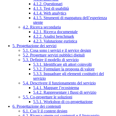
4.1.2. Questionari
4.1.3. Test di usabilità
4.1.4. Web analytics
4.1.5. Strumenti di mappatura dell’esperienza
utente
4.2. Ricerca secondaria
4.2.1. Ricerca documentale
4.2.2. Analisi benchmark
4.2.3. Valutazione euristica
5. Progettazione dei servizi
5.1. Cosa sono i servizi e il service design
5.2. Progettare servizi pubblici digitali
5.3. Definire il modello di servizio
5.3.1. Identificare gli attori coinvolti
5.3.2. Formulare la proposta di valore
5.3.3. Inquadrare gli elementi costitutivi del
servizio
5.4. Descrivere il funzionamento del servizio
5.4.1. Mappare l’ecosistema
5.4.2. Rappresentare i flussi di servizio
5.5. Co-progettare le soluzioni
5.5.1. Workshop di co-progettazione
6. Progettazione dei contenuti
6.1. Cos’è il content design
6.2. Ricerca utente sui contenuti e il linguaggio