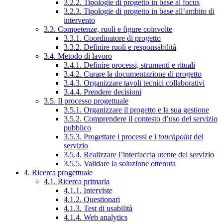
3.2.2. Tipologie di progetto in base al focus
3.2.3. Tipologie di progetto in base all’ambito di
intervento
3.3. Competenze, ruoli e figure coinvolte
3.3.1. Coordinatore di progetto
3.3.2. Definire ruoli e responsabilità
3.4. Metodo di lavoro
3.4.1. Definire processi, strumenti e rituali
3.4.2. Curare la documentazione di progetto
3.4.3. Organizzare tavoli tecnici collaborativi
3.4.4. Prendere decisioni
3.5. Il processo progettuale
3.5.1. Organizzare il progetto e la sua gestione
3.5.2. Comprendere il contesto d’uso del servizio
pubblico
3.5.3. Progettare i processi e i
touchpoint
del
servizio
3.5.4. Realizzare l’interfaccia utente del servizio
3.5.5. Validare la soluzione ottenuta
4. Ricerca progettuale
4.1. Ricerca primaria
4.1.1. Interviste
4.1.2. Questionari
4.1.3. Test di usabilità
4.1.4. Web analytics