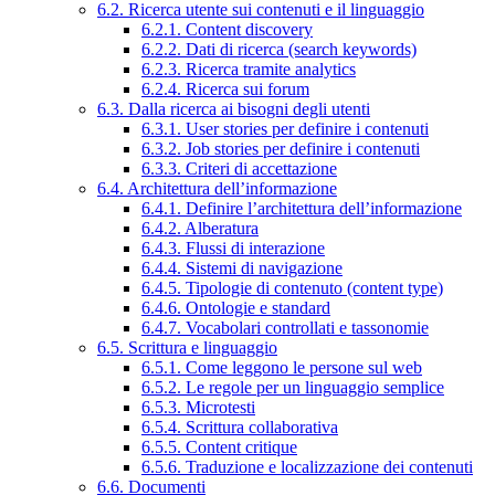
6.2. Ricerca utente sui contenuti e il linguaggio
6.2.1. Content discovery
6.2.2. Dati di ricerca (search keywords)
6.2.3. Ricerca tramite analytics
6.2.4. Ricerca sui forum
6.3. Dalla ricerca ai bisogni degli utenti
6.3.1. User stories per definire i contenuti
6.3.2. Job stories per definire i contenuti
6.3.3. Criteri di accettazione
6.4. Architettura dell’informazione
6.4.1. Definire l’architettura dell’informazione
6.4.2. Alberatura
6.4.3. Flussi di interazione
6.4.4. Sistemi di navigazione
6.4.5. Tipologie di contenuto (content type)
6.4.6. Ontologie e standard
6.4.7. Vocabolari controllati e tassonomie
6.5. Scrittura e linguaggio
6.5.1. Come leggono le persone sul web
6.5.2. Le regole per un linguaggio semplice
6.5.3. Microtesti
6.5.4. Scrittura collaborativa
6.5.5. Content critique
6.5.6. Traduzione e localizzazione dei contenuti
6.6. Documenti