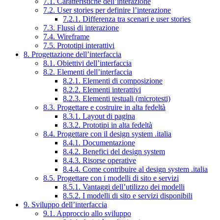
7.1. Caratteristiche dell’interazione
7.2. User stories per definire l’interazione
7.2.1. Differenza tra scenari e user stories
7.3. Flussi di interazione
7.4. Wireframe
7.5. Prototipi interattivi
8. Progettazione dell’interfaccia
8.1. Obiettivi dell’interfaccia
8.2. Elementi dell’interfaccia
8.2.1. Elementi di composizione
8.2.2. Elementi interattivi
8.2.3. Elementi testuali (microtesti)
8.3. Progettare e costruire in alta fedeltà
8.3.1. Layout di pagina
8.3.2. Prototipi in alta fedeltà
8.4. Progettare con il design system .italia
8.4.1. Documentazione
8.4.2. Benefici del design system
8.4.3. Risorse operative
8.4.4. Come contribuire al design system .italia
8.5. Progettare con i modelli di sito e servizi
8.5.1. Vantaggi dell’utilizzo dei modelli
8.5.2. I modelli di sito e servizi disponibili
9. Sviluppo dell’interfaccia
9.1. Approccio allo sviluppo