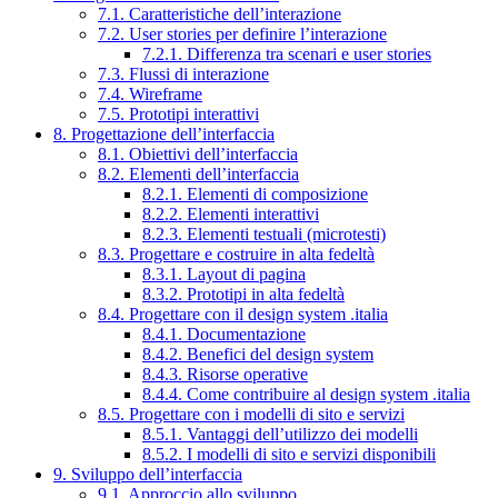
7.1. Caratteristiche dell’interazione
7.2. User stories per definire l’interazione
7.2.1. Differenza tra scenari e user stories
7.3. Flussi di interazione
7.4. Wireframe
7.5. Prototipi interattivi
8. Progettazione dell’interfaccia
8.1. Obiettivi dell’interfaccia
8.2. Elementi dell’interfaccia
8.2.1. Elementi di composizione
8.2.2. Elementi interattivi
8.2.3. Elementi testuali (microtesti)
8.3. Progettare e costruire in alta fedeltà
8.3.1. Layout di pagina
8.3.2. Prototipi in alta fedeltà
8.4. Progettare con il design system .italia
8.4.1. Documentazione
8.4.2. Benefici del design system
8.4.3. Risorse operative
8.4.4. Come contribuire al design system .italia
8.5. Progettare con i modelli di sito e servizi
8.5.1. Vantaggi dell’utilizzo dei modelli
8.5.2. I modelli di sito e servizi disponibili
9. Sviluppo dell’interfaccia
9.1. Approccio allo sviluppo