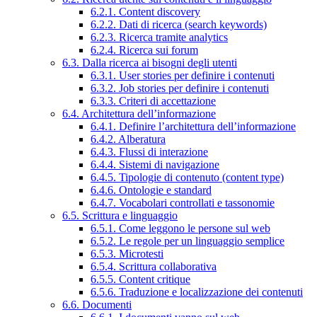
6.2.1. Content discovery
6.2.2. Dati di ricerca (search keywords)
6.2.3. Ricerca tramite analytics
6.2.4. Ricerca sui forum
6.3. Dalla ricerca ai bisogni degli utenti
6.3.1. User stories per definire i contenuti
6.3.2. Job stories per definire i contenuti
6.3.3. Criteri di accettazione
6.4. Architettura dell’informazione
6.4.1. Definire l’architettura dell’informazione
6.4.2. Alberatura
6.4.3. Flussi di interazione
6.4.4. Sistemi di navigazione
6.4.5. Tipologie di contenuto (content type)
6.4.6. Ontologie e standard
6.4.7. Vocabolari controllati e tassonomie
6.5. Scrittura e linguaggio
6.5.1. Come leggono le persone sul web
6.5.2. Le regole per un linguaggio semplice
6.5.3. Microtesti
6.5.4. Scrittura collaborativa
6.5.5. Content critique
6.5.6. Traduzione e localizzazione dei contenuti
6.6. Documenti