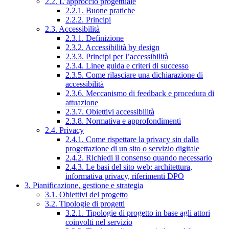
2.2. L’approccio progettuale
2.2.1. Buone pratiche
2.2.2. Principi
2.3. Accessibilità
2.3.1. Definizione
2.3.2. Accessibilità by design
2.3.3. Principi per l’accessibilità
2.3.4. Linee guida e criteri di successo
2.3.5. Come rilasciare una dichiarazione di
accessibilità
2.3.6. Meccanismo di feedback e procedura di
attuazione
2.3.7. Obiettivi accessibilità
2.3.8. Normativa e approfondimenti
2.4. Privacy
2.4.1. Come rispettare la privacy sin dalla
progettazione di un sito o servizio digitale
2.4.2. Richiedi il consenso quando necessario
2.4.3. Le basi del sito web: architettura,
informativa privacy, riferimenti DPO
3. Pianificazione, gestione e strategia
3.1. Obiettivi del progetto
3.2. Tipologie di progetti
3.2.1. Tipologie di progetto in base agli attori
coinvolti nel servizio