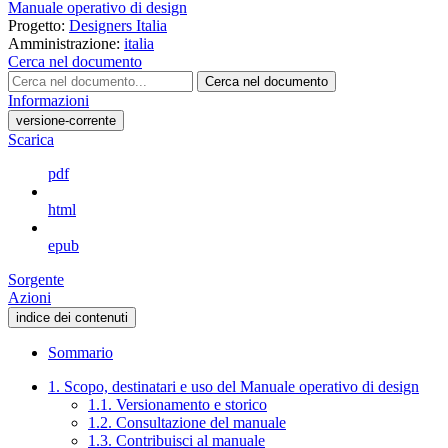
Manuale operativo di design
Progetto:
Designers Italia
Amministrazione:
italia
Cerca nel documento
Cerca nel documento
Informazioni
versione-corrente
Scarica
pdf
html
epub
Sorgente
Azioni
indice dei contenuti
Sommario
1. Scopo, destinatari e uso del Manuale operativo di design
1.1. Versionamento e storico
1.2. Consultazione del manuale
1.3. Contribuisci al manuale