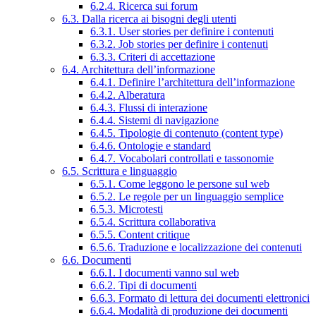
6.2.4. Ricerca sui forum
6.3. Dalla ricerca ai bisogni degli utenti
6.3.1. User stories per definire i contenuti
6.3.2. Job stories per definire i contenuti
6.3.3. Criteri di accettazione
6.4. Architettura dell’informazione
6.4.1. Definire l’architettura dell’informazione
6.4.2. Alberatura
6.4.3. Flussi di interazione
6.4.4. Sistemi di navigazione
6.4.5. Tipologie di contenuto (content type)
6.4.6. Ontologie e standard
6.4.7. Vocabolari controllati e tassonomie
6.5. Scrittura e linguaggio
6.5.1. Come leggono le persone sul web
6.5.2. Le regole per un linguaggio semplice
6.5.3. Microtesti
6.5.4. Scrittura collaborativa
6.5.5. Content critique
6.5.6. Traduzione e localizzazione dei contenuti
6.6. Documenti
6.6.1. I documenti vanno sul web
6.6.2. Tipi di documenti
6.6.3. Formato di lettura dei documenti elettronici
6.6.4. Modalità di produzione dei documenti