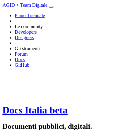
AGID
+
Team Digitale
Piano Triennale
Le community
Developers
Designers
Gli strumenti
Forum
Docs
GitHub
Docs Italia
beta
Documenti pubblici, digitali.