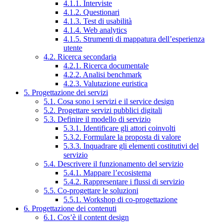
4.1.1. Interviste
4.1.2. Questionari
4.1.3. Test di usabilità
4.1.4. Web analytics
4.1.5. Strumenti di mappatura dell’esperienza
utente
4.2. Ricerca secondaria
4.2.1. Ricerca documentale
4.2.2. Analisi benchmark
4.2.3. Valutazione euristica
5. Progettazione dei servizi
5.1. Cosa sono i servizi e il service design
5.2. Progettare servizi pubblici digitali
5.3. Definire il modello di servizio
5.3.1. Identificare gli attori coinvolti
5.3.2. Formulare la proposta di valore
5.3.3. Inquadrare gli elementi costitutivi del
servizio
5.4. Descrivere il funzionamento del servizio
5.4.1. Mappare l’ecosistema
5.4.2. Rappresentare i flussi di servizio
5.5. Co-progettare le soluzioni
5.5.1. Workshop di co-progettazione
6. Progettazione dei contenuti
6.1. Cos’è il content design