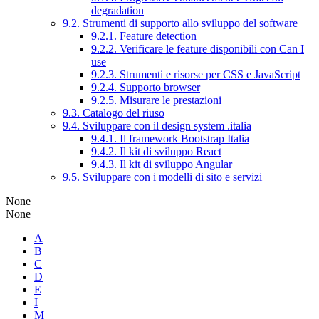
degradation
9.2. Strumenti di supporto allo sviluppo del software
9.2.1. Feature detection
9.2.2. Verificare le feature disponibili con Can I
use
9.2.3. Strumenti e risorse per CSS e JavaScript
9.2.4. Supporto browser
9.2.5. Misurare le prestazioni
9.3. Catalogo del riuso
9.4. Sviluppare con il design system .italia
9.4.1. Il framework Bootstrap Italia
9.4.2. Il kit di sviluppo React
9.4.3. Il kit di sviluppo Angular
9.5. Sviluppare con i modelli di sito e servizi
None
None
A
B
C
D
E
I
M