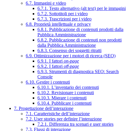
6.7. Immagini e video
6.7.1. Testo alternativo (alt text) per le immagini
6.7.2. Sottotitoli per i video
6.7.3. Trascrizioni per i video
6.8. Proprietà intellettuale e privacy
6.8.1. Pubblicazione di contenuti prodotti dalla
Pubblica Amministrazione
6.8.2. Pubblicazione di contenuti non prodotti
dalla Pubblica Amministrazione
6.8.3. Consenso dei soggetti ritratti
6.9. Ottimizzazione per i motori di ricerca (SEO)
6.9.1. I fattori
on-page
6.9.2. I fattori
off-page
6.9.3. Strumenti di diagnostica SEO: Search
Console
6.10. Gestire i contenuti
6.10.1. L’inventario dei contenuti
6.10.2. Revisionare i contenuti
6.10.3. Migrare i contenuti
6.10.4. Pubblicare i contenuti
7. Progettazione dell’interazione
7.1. Caratteristiche dell’interazione
7.2. User stories per definire l’interazione
7.2.1. Differenza tra scenari e user stories
7.3. Flussi di interazione