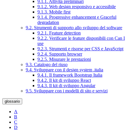
9.1.1. Attività preliminari
9.1.2. Web design responsivo e accessibile
9.1.3. Mobile first
9.1.4. Progressive enhancement e Graceful
degradation
9.2. Strumenti di supporto allo sviluppo del software
9.2.1. Feature detection
9.2.2. Verificare le feature disponibili con Can I
use
9.2.3. Strumenti e risorse per CSS e JavaScript
9.2.4. Supporto browser
9.2.5. Misurare le prestazioni
9.3. Catalogo del riuso
9.4. Sviluppare con il design system .italia
9.4.1. Il framework Bootstrap Italia
9.4.2. Il kit di sviluppo React
9.4.3. Il kit di sviluppo Angular
9.5. Sviluppare con i modelli di sito e servizi
glossario
A
B
C
D