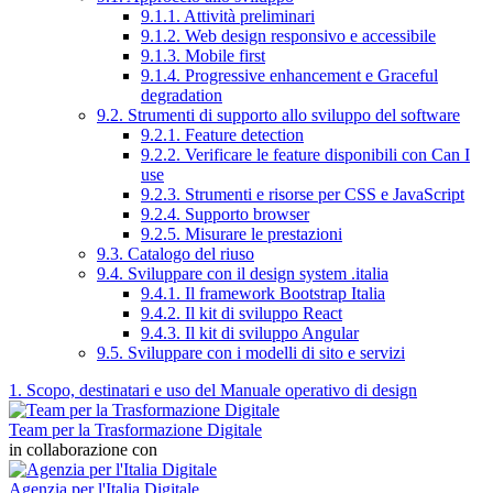
9.1.1. Attività preliminari
9.1.2. Web design responsivo e accessibile
9.1.3. Mobile first
9.1.4. Progressive enhancement e Graceful
degradation
9.2. Strumenti di supporto allo sviluppo del software
9.2.1. Feature detection
9.2.2. Verificare le feature disponibili con Can I
use
9.2.3. Strumenti e risorse per CSS e JavaScript
9.2.4. Supporto browser
9.2.5. Misurare le prestazioni
9.3. Catalogo del riuso
9.4. Sviluppare con il design system .italia
9.4.1. Il framework Bootstrap Italia
9.4.2. Il kit di sviluppo React
9.4.3. Il kit di sviluppo Angular
9.5. Sviluppare con i modelli di sito e servizi
1. Scopo, destinatari e uso del Manuale operativo di design
Team per la Trasformazione Digitale
in collaborazione con
Agenzia per l'Italia Digitale