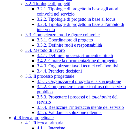
3.2. Tipologie di progetti
3.2.1. Tipologie di progetto in base agli attori
coinvolti nel servizio
3.2.2. Tipologie di progetto in base al focus
3.2.3. Tipologie di progetto in base all’ambito di
intervento
3.3. Competenze, ruoli e figure coinvolte
3.3.1. Coordinatore di progetto
3.3.2. Definire ruoli e responsabilità
3.4. Metodo di lavoro
3.4.1. Definire processi, strumenti e rituali
3.4.2. Curare la documentazione di progetto
3.4.3. Organizzare tavoli tecnici collaborativi
3.4.4. Prendere decisioni
3.5. Il processo progettuale
3.5.1. Organizzare il progetto e la sua gestione
3.5.2. Comprendere il contesto d’uso del servizio
pubblico
3.5.3. Progettare i processi e i
touchpoint
del
servizio
3.5.4. Realizzare l’interfaccia utente del servizio
3.5.5. Validare la soluzione ottenuta
4. Ricerca progettuale
4.1. Ricerca primaria
4.1.1. Interviste