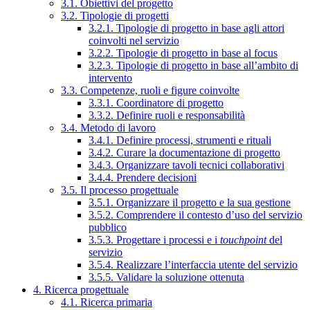
3.1. Obiettivi del progetto
3.2. Tipologie di progetti
3.2.1. Tipologie di progetto in base agli attori
coinvolti nel servizio
3.2.2. Tipologie di progetto in base al focus
3.2.3. Tipologie di progetto in base all’ambito di
intervento
3.3. Competenze, ruoli e figure coinvolte
3.3.1. Coordinatore di progetto
3.3.2. Definire ruoli e responsabilità
3.4. Metodo di lavoro
3.4.1. Definire processi, strumenti e rituali
3.4.2. Curare la documentazione di progetto
3.4.3. Organizzare tavoli tecnici collaborativi
3.4.4. Prendere decisioni
3.5. Il processo progettuale
3.5.1. Organizzare il progetto e la sua gestione
3.5.2. Comprendere il contesto d’uso del servizio
pubblico
3.5.3. Progettare i processi e i
touchpoint
del
servizio
3.5.4. Realizzare l’interfaccia utente del servizio
3.5.5. Validare la soluzione ottenuta
4. Ricerca progettuale
4.1. Ricerca primaria