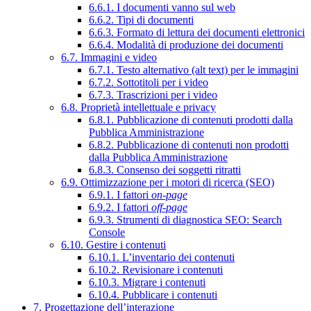
6.6.1. I documenti vanno sul web
6.6.2. Tipi di documenti
6.6.3. Formato di lettura dei documenti elettronici
6.6.4. Modalità di produzione dei documenti
6.7. Immagini e video
6.7.1. Testo alternativo (alt text) per le immagini
6.7.2. Sottotitoli per i video
6.7.3. Trascrizioni per i video
6.8. Proprietà intellettuale e privacy
6.8.1. Pubblicazione di contenuti prodotti dalla
Pubblica Amministrazione
6.8.2. Pubblicazione di contenuti non prodotti
dalla Pubblica Amministrazione
6.8.3. Consenso dei soggetti ritratti
6.9. Ottimizzazione per i motori di ricerca (SEO)
6.9.1. I fattori
on-page
6.9.2. I fattori
off-page
6.9.3. Strumenti di diagnostica SEO: Search
Console
6.10. Gestire i contenuti
6.10.1. L’inventario dei contenuti
6.10.2. Revisionare i contenuti
6.10.3. Migrare i contenuti
6.10.4. Pubblicare i contenuti
7. Progettazione dell’interazione