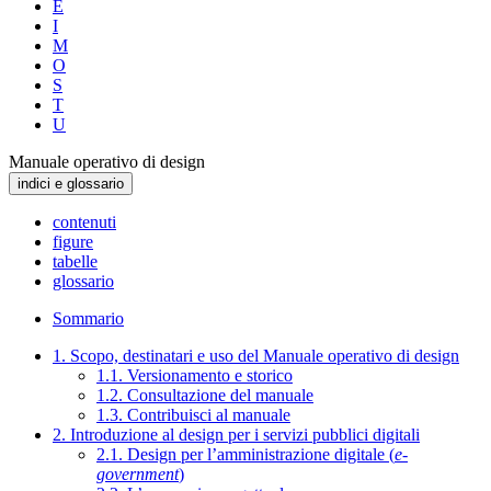
E
I
M
O
S
T
U
Manuale operativo di design
indici e glossario
contenuti
figure
tabelle
glossario
Sommario
1. Scopo, destinatari e uso del Manuale operativo di design
1.1. Versionamento e storico
1.2. Consultazione del manuale
1.3. Contribuisci al manuale
2. Introduzione al design per i servizi pubblici digitali
2.1. Design per l’amministrazione digitale (
e-
government
)