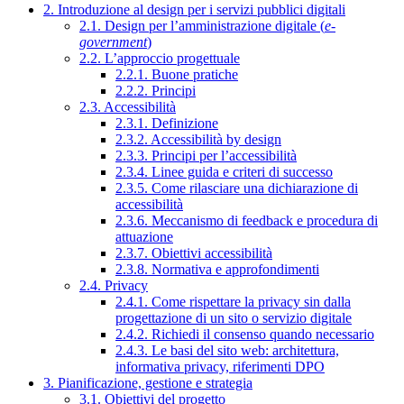
2. Introduzione al design per i servizi pubblici digitali
2.1. Design per l’amministrazione digitale (
e-
government
)
2.2. L’approccio progettuale
2.2.1. Buone pratiche
2.2.2. Principi
2.3. Accessibilità
2.3.1. Definizione
2.3.2. Accessibilità by design
2.3.3. Principi per l’accessibilità
2.3.4. Linee guida e criteri di successo
2.3.5. Come rilasciare una dichiarazione di
accessibilità
2.3.6. Meccanismo di feedback e procedura di
attuazione
2.3.7. Obiettivi accessibilità
2.3.8. Normativa e approfondimenti
2.4. Privacy
2.4.1. Come rispettare la privacy sin dalla
progettazione di un sito o servizio digitale
2.4.2. Richiedi il consenso quando necessario
2.4.3. Le basi del sito web: architettura,
informativa privacy, riferimenti DPO
3. Pianificazione, gestione e strategia
3.1. Obiettivi del progetto