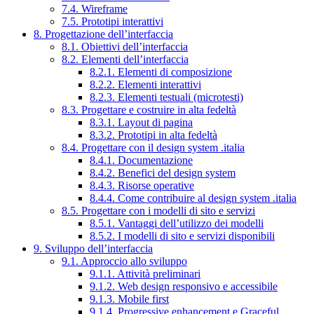
7.4. Wireframe
7.5. Prototipi interattivi
8. Progettazione dell’interfaccia
8.1. Obiettivi dell’interfaccia
8.2. Elementi dell’interfaccia
8.2.1. Elementi di composizione
8.2.2. Elementi interattivi
8.2.3. Elementi testuali (microtesti)
8.3. Progettare e costruire in alta fedeltà
8.3.1. Layout di pagina
8.3.2. Prototipi in alta fedeltà
8.4. Progettare con il design system .italia
8.4.1. Documentazione
8.4.2. Benefici del design system
8.4.3. Risorse operative
8.4.4. Come contribuire al design system .italia
8.5. Progettare con i modelli di sito e servizi
8.5.1. Vantaggi dell’utilizzo dei modelli
8.5.2. I modelli di sito e servizi disponibili
9. Sviluppo dell’interfaccia
9.1. Approccio allo sviluppo
9.1.1. Attività preliminari
9.1.2. Web design responsivo e accessibile
9.1.3. Mobile first
9.1.4. Progressive enhancement e Graceful