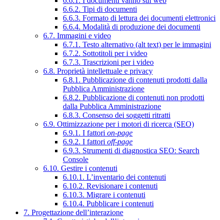
6.6.1. I documenti vanno sul web
6.6.2. Tipi di documenti
6.6.3. Formato di lettura dei documenti elettronici
6.6.4. Modalità di produzione dei documenti
6.7. Immagini e video
6.7.1. Testo alternativo (alt text) per le immagini
6.7.2. Sottotitoli per i video
6.7.3. Trascrizioni per i video
6.8. Proprietà intellettuale e privacy
6.8.1. Pubblicazione di contenuti prodotti dalla
Pubblica Amministrazione
6.8.2. Pubblicazione di contenuti non prodotti
dalla Pubblica Amministrazione
6.8.3. Consenso dei soggetti ritratti
6.9. Ottimizzazione per i motori di ricerca (SEO)
6.9.1. I fattori
on-page
6.9.2. I fattori
off-page
6.9.3. Strumenti di diagnostica SEO: Search
Console
6.10. Gestire i contenuti
6.10.1. L’inventario dei contenuti
6.10.2. Revisionare i contenuti
6.10.3. Migrare i contenuti
6.10.4. Pubblicare i contenuti
7. Progettazione dell’interazione