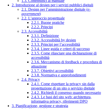
1.3. Contribuisci al manuale
2. Introduzione al design per i servizi pubblici digitali
2.1. Design per l’amministrazione digitale (
e-
government
)
2.2. L’approccio progettuale
2.2.1. Buone pratiche
2.2.2. Principi
2.3. Accessibilità
2.3.1. Definizione
2.3.2. Accessibilità by design
2.3.3. Principi per l’accessibilità
2.3.4. Linee guida e criteri di successo
2.3.5. Come rilasciare una dichiarazione di
accessibilità
2.3.6. Meccanismo di feedback e procedura di
attuazione
2.3.7. Obiettivi accessibilità
2.3.8. Normativa e approfondimenti
2.4. Privacy
2.4.1. Come rispettare la privacy sin dalla
progettazione di un sito o servizio digitale
2.4.2. Richiedi il consenso quando necessario
2.4.3. Le basi del sito web: architettura,
informativa privacy, riferimenti DPO
3. Pianificazione, gestione e strategia