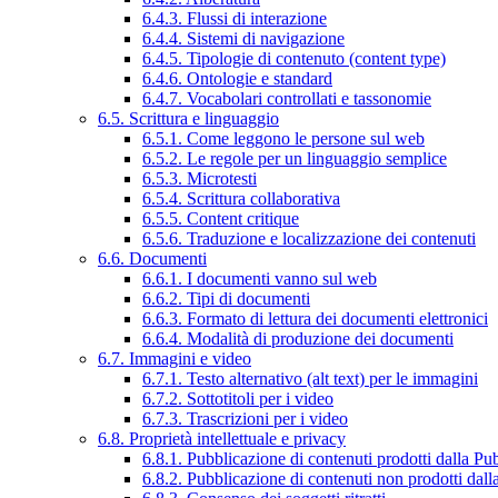
6.4.3. Flussi di interazione
6.4.4. Sistemi di navigazione
6.4.5. Tipologie di contenuto (content type)
6.4.6. Ontologie e standard
6.4.7. Vocabolari controllati e tassonomie
6.5. Scrittura e linguaggio
6.5.1. Come leggono le persone sul web
6.5.2. Le regole per un linguaggio semplice
6.5.3. Microtesti
6.5.4. Scrittura collaborativa
6.5.5. Content critique
6.5.6. Traduzione e localizzazione dei contenuti
6.6. Documenti
6.6.1. I documenti vanno sul web
6.6.2. Tipi di documenti
6.6.3. Formato di lettura dei documenti elettronici
6.6.4. Modalità di produzione dei documenti
6.7. Immagini e video
6.7.1. Testo alternativo (alt text) per le immagini
6.7.2. Sottotitoli per i video
6.7.3. Trascrizioni per i video
6.8. Proprietà intellettuale e privacy
6.8.1. Pubblicazione di contenuti prodotti dalla P
6.8.2. Pubblicazione di contenuti non prodotti dal