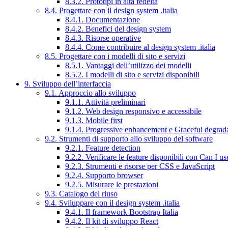
8.3.2. Prototipi in alta fedeltà
8.4. Progettare con il design system .italia
8.4.1. Documentazione
8.4.2. Benefici del design system
8.4.3. Risorse operative
8.4.4. Come contribuire al design system .italia
8.5. Progettare con i modelli di sito e servizi
8.5.1. Vantaggi dell’utilizzo dei modelli
8.5.2. I modelli di sito e servizi disponibili
9. Sviluppo dell’interfaccia
9.1. Approccio allo sviluppo
9.1.1. Attività preliminari
9.1.2. Web design responsivo e accessibile
9.1.3. Mobile first
9.1.4. Progressive enhancement e Graceful degrad
9.2. Strumenti di supporto allo sviluppo del software
9.2.1. Feature detection
9.2.2. Verificare le feature disponibili con Can I us
9.2.3. Strumenti e risorse per CSS e JavaScript
9.2.4. Supporto browser
9.2.5. Misurare le prestazioni
9.3. Catalogo del riuso
9.4. Sviluppare con il design system .italia
9.4.1. Il framework Bootstrap Italia
9.4.2. Il kit di sviluppo React