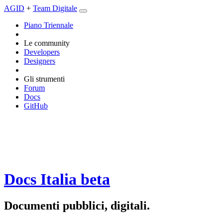
AGID
+
Team Digitale
Piano Triennale
Le community
Developers
Designers
Gli strumenti
Forum
Docs
GitHub
Docs Italia
beta
Documenti pubblici, digitali.