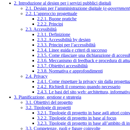
2. Introduzione al design per i servizi pubblici digitali
2.1. Design per l’amministrazione digitale (
e-government
2.2. L’approccio progettuale
2.2.1. Buone pratiche
2.2.2. Principi
2.3. Accessibilità
2.3.1. Definizione
2.3.2. Accessibilità by design
2.3.3. Principi per l’accessibilità
2.3.4. Linee guida e criteri di successo
2.3.5. Come rilasciare una dichiarazione di accessib
2.3.6. Meccanismo di feedback e procedura di attu
2.3.7. Obiettivi accessibilità
2.3.8. Normativa e approfondimenti
2.4. Privacy
2.4.1. Come rispettare la privacy sin dalla progettaz
2.4.2. Richiedi il consenso quando necessario
2.4.3. Le basi del sito web: architettura, informati
3. Pianificazione, gestione e strategia
3.1. Obiettivi del progetto
3.2. Tipologie di progetti
3.2.1. Tipologie di progetto in base agli attori coinv
3.2.2. Tipologie di progetto in base al focus
3.2.3. Tipologie di progetto in base all’ambito di i
3.3. Competenze, ruoli e figure coinvolte