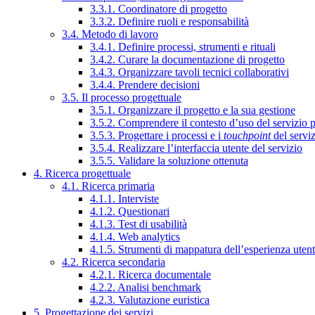
3.3.1. Coordinatore di progetto
3.3.2. Definire ruoli e responsabilità
3.4. Metodo di lavoro
3.4.1. Definire processi, strumenti e rituali
3.4.2. Curare la documentazione di progetto
3.4.3. Organizzare tavoli tecnici collaborativi
3.4.4. Prendere decisioni
3.5. Il processo progettuale
3.5.1. Organizzare il progetto e la sua gestione
3.5.2. Comprendere il contesto d’uso del servizio 
3.5.3. Progettare i processi e i
touchpoint
del servi
3.5.4. Realizzare l’interfaccia utente del servizio
3.5.5. Validare la soluzione ottenuta
4. Ricerca progettuale
4.1. Ricerca primaria
4.1.1. Interviste
4.1.2. Questionari
4.1.3. Test di usabilità
4.1.4. Web analytics
4.1.5. Strumenti di mappatura dell’esperienza uten
4.2. Ricerca secondaria
4.2.1. Ricerca documentale
4.2.2. Analisi benchmark
4.2.3. Valutazione euristica
5. Progettazione dei servizi