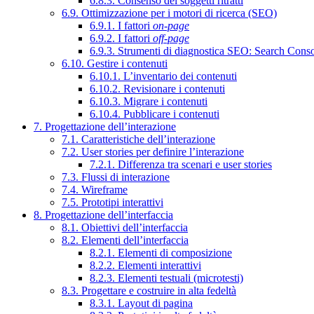
6.8.3. Consenso dei soggetti ritratti
6.9. Ottimizzazione per i motori di ricerca (SEO)
6.9.1. I fattori
on-page
6.9.2. I fattori
off-page
6.9.3. Strumenti di diagnostica SEO: Search Cons
6.10. Gestire i contenuti
6.10.1. L’inventario dei contenuti
6.10.2. Revisionare i contenuti
6.10.3. Migrare i contenuti
6.10.4. Pubblicare i contenuti
7. Progettazione dell’interazione
7.1. Caratteristiche dell’interazione
7.2. User stories per definire l’interazione
7.2.1. Differenza tra scenari e user stories
7.3. Flussi di interazione
7.4. Wireframe
7.5. Prototipi interattivi
8. Progettazione dell’interfaccia
8.1. Obiettivi dell’interfaccia
8.2. Elementi dell’interfaccia
8.2.1. Elementi di composizione
8.2.2. Elementi interattivi
8.2.3. Elementi testuali (microtesti)
8.3. Progettare e costruire in alta fedeltà
8.3.1. Layout di pagina