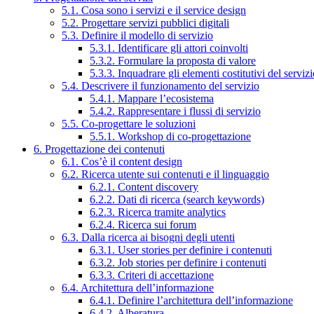
5.1. Cosa sono i servizi e il service design
5.2. Progettare servizi pubblici digitali
5.3. Definire il modello di servizio
5.3.1. Identificare gli attori coinvolti
5.3.2. Formulare la proposta di valore
5.3.3. Inquadrare gli elementi costitutivi del serviz
5.4. Descrivere il funzionamento del servizio
5.4.1. Mappare l’ecosistema
5.4.2. Rappresentare i flussi di servizio
5.5. Co-progettare le soluzioni
5.5.1. Workshop di co-progettazione
6. Progettazione dei contenuti
6.1. Cos’è il content design
6.2. Ricerca utente sui contenuti e il linguaggio
6.2.1. Content discovery
6.2.2. Dati di ricerca (search keywords)
6.2.3. Ricerca tramite analytics
6.2.4. Ricerca sui forum
6.3. Dalla ricerca ai bisogni degli utenti
6.3.1. User stories per definire i contenuti
6.3.2. Job stories per definire i contenuti
6.3.3. Criteri di accettazione
6.4. Architettura dell’informazione
6.4.1. Definire l’architettura dell’informazione
6.4.2. Alberatura