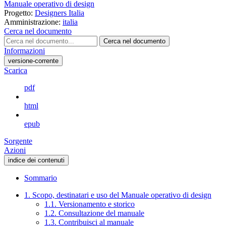
Manuale operativo di design
Progetto:
Designers Italia
Amministrazione:
italia
Cerca nel documento
Cerca nel documento
Informazioni
versione-corrente
Scarica
pdf
html
epub
Sorgente
Azioni
indice dei contenuti
Sommario
1. Scopo, destinatari e uso del Manuale operativo di design
1.1. Versionamento e storico
1.2. Consultazione del manuale
1.3. Contribuisci al manuale