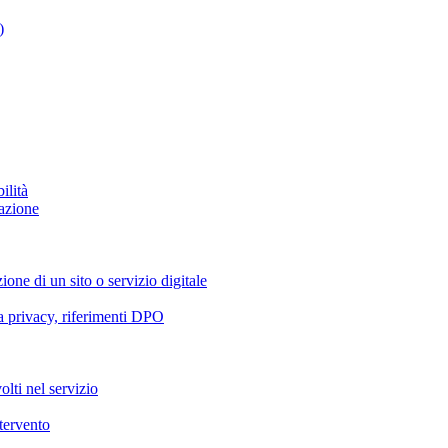
)
ilità
azione
ione di un sito o servizio digitale
va privacy, riferimenti DPO
olti nel servizio
ntervento