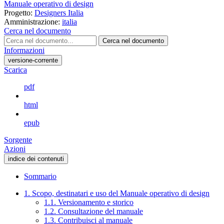
Manuale operativo di design
Progetto:
Designers Italia
Amministrazione:
italia
Cerca nel documento
Cerca nel documento
Informazioni
versione-corrente
Scarica
pdf
html
epub
Sorgente
Azioni
indice dei contenuti
Sommario
1. Scopo, destinatari e uso del Manuale operativo di design
1.1. Versionamento e storico
1.2. Consultazione del manuale
1.3. Contribuisci al manuale