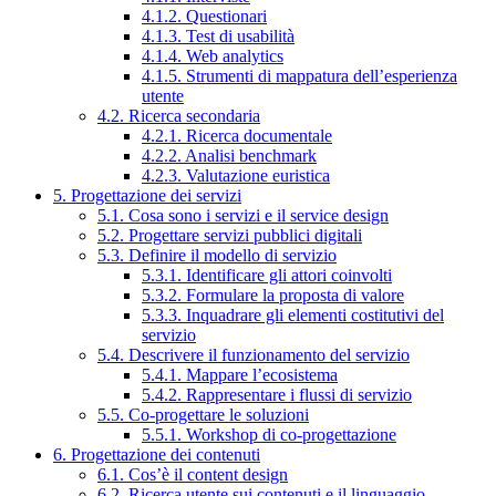
4.1.2. Questionari
4.1.3. Test di usabilità
4.1.4. Web analytics
4.1.5. Strumenti di mappatura dell’esperienza
utente
4.2. Ricerca secondaria
4.2.1. Ricerca documentale
4.2.2. Analisi benchmark
4.2.3. Valutazione euristica
5. Progettazione dei servizi
5.1. Cosa sono i servizi e il service design
5.2. Progettare servizi pubblici digitali
5.3. Definire il modello di servizio
5.3.1. Identificare gli attori coinvolti
5.3.2. Formulare la proposta di valore
5.3.3. Inquadrare gli elementi costitutivi del
servizio
5.4. Descrivere il funzionamento del servizio
5.4.1. Mappare l’ecosistema
5.4.2. Rappresentare i flussi di servizio
5.5. Co-progettare le soluzioni
5.5.1. Workshop di co-progettazione
6. Progettazione dei contenuti
6.1. Cos’è il content design
6.2. Ricerca utente sui contenuti e il linguaggio