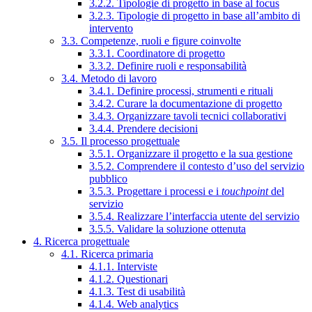
3.2.2. Tipologie di progetto in base al focus
3.2.3. Tipologie di progetto in base all’ambito di
intervento
3.3. Competenze, ruoli e figure coinvolte
3.3.1. Coordinatore di progetto
3.3.2. Definire ruoli e responsabilità
3.4. Metodo di lavoro
3.4.1. Definire processi, strumenti e rituali
3.4.2. Curare la documentazione di progetto
3.4.3. Organizzare tavoli tecnici collaborativi
3.4.4. Prendere decisioni
3.5. Il processo progettuale
3.5.1. Organizzare il progetto e la sua gestione
3.5.2. Comprendere il contesto d’uso del servizio
pubblico
3.5.3. Progettare i processi e i
touchpoint
del
servizio
3.5.4. Realizzare l’interfaccia utente del servizio
3.5.5. Validare la soluzione ottenuta
4. Ricerca progettuale
4.1. Ricerca primaria
4.1.1. Interviste
4.1.2. Questionari
4.1.3. Test di usabilità
4.1.4. Web analytics