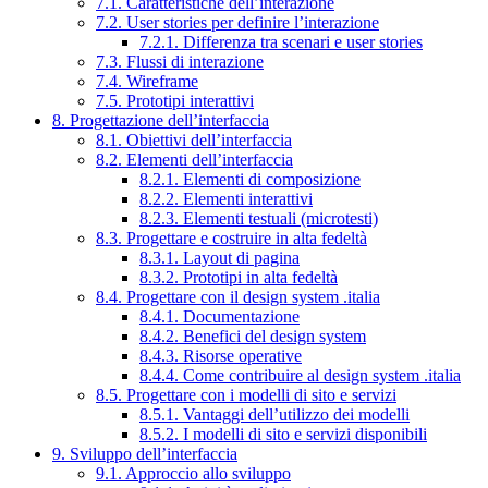
7.1. Caratteristiche dell’interazione
7.2. User stories per definire l’interazione
7.2.1. Differenza tra scenari e user stories
7.3. Flussi di interazione
7.4. Wireframe
7.5. Prototipi interattivi
8. Progettazione dell’interfaccia
8.1. Obiettivi dell’interfaccia
8.2. Elementi dell’interfaccia
8.2.1. Elementi di composizione
8.2.2. Elementi interattivi
8.2.3. Elementi testuali (microtesti)
8.3. Progettare e costruire in alta fedeltà
8.3.1. Layout di pagina
8.3.2. Prototipi in alta fedeltà
8.4. Progettare con il design system .italia
8.4.1. Documentazione
8.4.2. Benefici del design system
8.4.3. Risorse operative
8.4.4. Come contribuire al design system .italia
8.5. Progettare con i modelli di sito e servizi
8.5.1. Vantaggi dell’utilizzo dei modelli
8.5.2. I modelli di sito e servizi disponibili
9. Sviluppo dell’interfaccia
9.1. Approccio allo sviluppo