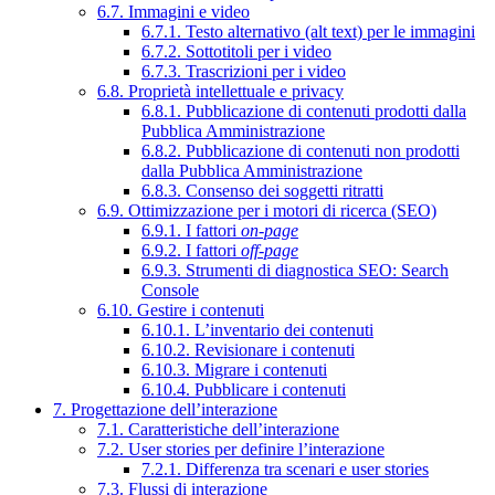
6.7. Immagini e video
6.7.1. Testo alternativo (alt text) per le immagini
6.7.2. Sottotitoli per i video
6.7.3. Trascrizioni per i video
6.8. Proprietà intellettuale e privacy
6.8.1. Pubblicazione di contenuti prodotti dalla
Pubblica Amministrazione
6.8.2. Pubblicazione di contenuti non prodotti
dalla Pubblica Amministrazione
6.8.3. Consenso dei soggetti ritratti
6.9. Ottimizzazione per i motori di ricerca (SEO)
6.9.1. I fattori
on-page
6.9.2. I fattori
off-page
6.9.3. Strumenti di diagnostica SEO: Search
Console
6.10. Gestire i contenuti
6.10.1. L’inventario dei contenuti
6.10.2. Revisionare i contenuti
6.10.3. Migrare i contenuti
6.10.4. Pubblicare i contenuti
7. Progettazione dell’interazione
7.1. Caratteristiche dell’interazione
7.2. User stories per definire l’interazione
7.2.1. Differenza tra scenari e user stories
7.3. Flussi di interazione