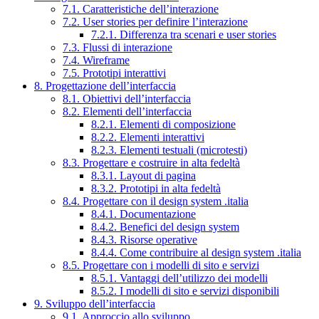
7.1. Caratteristiche dell’interazione
7.2. User stories per definire l’interazione
7.2.1. Differenza tra scenari e user stories
7.3. Flussi di interazione
7.4. Wireframe
7.5. Prototipi interattivi
8. Progettazione dell’interfaccia
8.1. Obiettivi dell’interfaccia
8.2. Elementi dell’interfaccia
8.2.1. Elementi di composizione
8.2.2. Elementi interattivi
8.2.3. Elementi testuali (microtesti)
8.3. Progettare e costruire in alta fedeltà
8.3.1. Layout di pagina
8.3.2. Prototipi in alta fedeltà
8.4. Progettare con il design system .italia
8.4.1. Documentazione
8.4.2. Benefici del design system
8.4.3. Risorse operative
8.4.4. Come contribuire al design system .italia
8.5. Progettare con i modelli di sito e servizi
8.5.1. Vantaggi dell’utilizzo dei modelli
8.5.2. I modelli di sito e servizi disponibili
9. Sviluppo dell’interfaccia
9.1. Approccio allo sviluppo