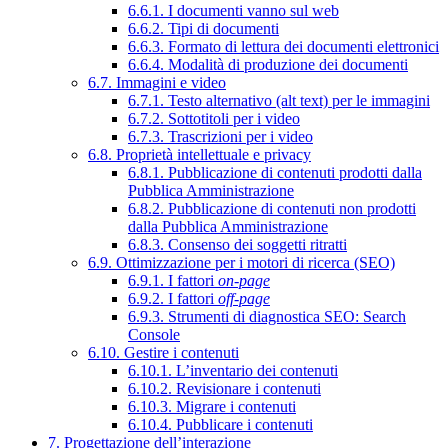
6.6.1. I documenti vanno sul web
6.6.2. Tipi di documenti
6.6.3. Formato di lettura dei documenti elettronici
6.6.4. Modalità di produzione dei documenti
6.7. Immagini e video
6.7.1. Testo alternativo (alt text) per le immagini
6.7.2. Sottotitoli per i video
6.7.3. Trascrizioni per i video
6.8. Proprietà intellettuale e privacy
6.8.1. Pubblicazione di contenuti prodotti dalla
Pubblica Amministrazione
6.8.2. Pubblicazione di contenuti non prodotti
dalla Pubblica Amministrazione
6.8.3. Consenso dei soggetti ritratti
6.9. Ottimizzazione per i motori di ricerca (SEO)
6.9.1. I fattori
on-page
6.9.2. I fattori
off-page
6.9.3. Strumenti di diagnostica SEO: Search
Console
6.10. Gestire i contenuti
6.10.1. L’inventario dei contenuti
6.10.2. Revisionare i contenuti
6.10.3. Migrare i contenuti
6.10.4. Pubblicare i contenuti
7. Progettazione dell’interazione