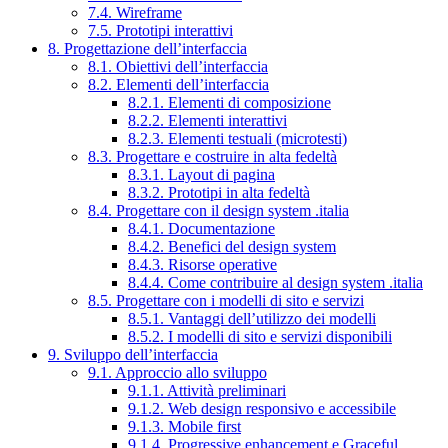
7.4. Wireframe
7.5. Prototipi interattivi
8. Progettazione dell’interfaccia
8.1. Obiettivi dell’interfaccia
8.2. Elementi dell’interfaccia
8.2.1. Elementi di composizione
8.2.2. Elementi interattivi
8.2.3. Elementi testuali (microtesti)
8.3. Progettare e costruire in alta fedeltà
8.3.1. Layout di pagina
8.3.2. Prototipi in alta fedeltà
8.4. Progettare con il design system .italia
8.4.1. Documentazione
8.4.2. Benefici del design system
8.4.3. Risorse operative
8.4.4. Come contribuire al design system .italia
8.5. Progettare con i modelli di sito e servizi
8.5.1. Vantaggi dell’utilizzo dei modelli
8.5.2. I modelli di sito e servizi disponibili
9. Sviluppo dell’interfaccia
9.1. Approccio allo sviluppo
9.1.1. Attività preliminari
9.1.2. Web design responsivo e accessibile
9.1.3. Mobile first
9.1.4. Progressive enhancement e Graceful