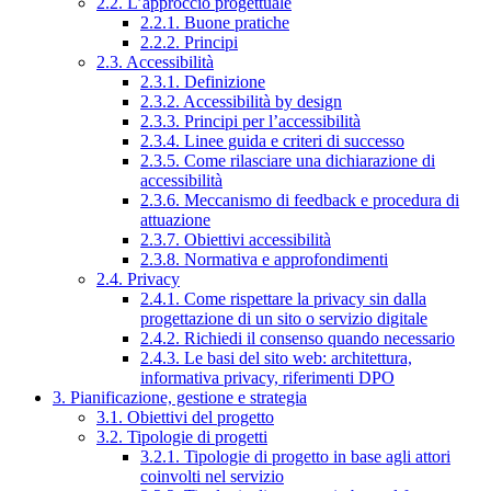
2.2. L’approccio progettuale
2.2.1. Buone pratiche
2.2.2. Principi
2.3. Accessibilità
2.3.1. Definizione
2.3.2. Accessibilità by design
2.3.3. Principi per l’accessibilità
2.3.4. Linee guida e criteri di successo
2.3.5. Come rilasciare una dichiarazione di
accessibilità
2.3.6. Meccanismo di feedback e procedura di
attuazione
2.3.7. Obiettivi accessibilità
2.3.8. Normativa e approfondimenti
2.4. Privacy
2.4.1. Come rispettare la privacy sin dalla
progettazione di un sito o servizio digitale
2.4.2. Richiedi il consenso quando necessario
2.4.3. Le basi del sito web: architettura,
informativa privacy, riferimenti DPO
3. Pianificazione, gestione e strategia
3.1. Obiettivi del progetto
3.2. Tipologie di progetti
3.2.1. Tipologie di progetto in base agli attori
coinvolti nel servizio