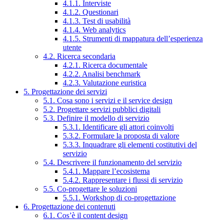
4.1.1. Interviste
4.1.2. Questionari
4.1.3. Test di usabilità
4.1.4. Web analytics
4.1.5. Strumenti di mappatura dell’esperienza
utente
4.2. Ricerca secondaria
4.2.1. Ricerca documentale
4.2.2. Analisi benchmark
4.2.3. Valutazione euristica
5. Progettazione dei servizi
5.1. Cosa sono i servizi e il service design
5.2. Progettare servizi pubblici digitali
5.3. Definire il modello di servizio
5.3.1. Identificare gli attori coinvolti
5.3.2. Formulare la proposta di valore
5.3.3. Inquadrare gli elementi costitutivi del
servizio
5.4. Descrivere il funzionamento del servizio
5.4.1. Mappare l’ecosistema
5.4.2. Rappresentare i flussi di servizio
5.5. Co-progettare le soluzioni
5.5.1. Workshop di co-progettazione
6. Progettazione dei contenuti
6.1. Cos’è il content design