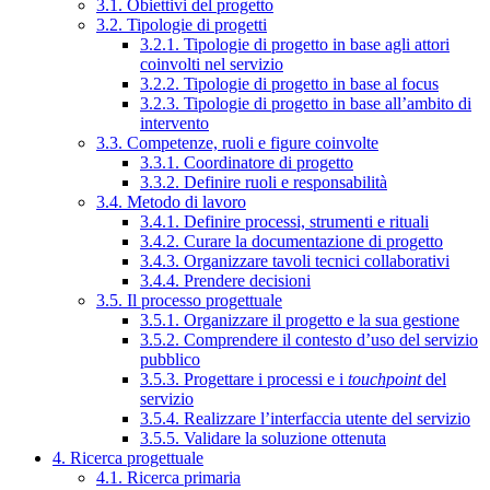
3.1. Obiettivi del progetto
3.2. Tipologie di progetti
3.2.1. Tipologie di progetto in base agli attori
coinvolti nel servizio
3.2.2. Tipologie di progetto in base al focus
3.2.3. Tipologie di progetto in base all’ambito di
intervento
3.3. Competenze, ruoli e figure coinvolte
3.3.1. Coordinatore di progetto
3.3.2. Definire ruoli e responsabilità
3.4. Metodo di lavoro
3.4.1. Definire processi, strumenti e rituali
3.4.2. Curare la documentazione di progetto
3.4.3. Organizzare tavoli tecnici collaborativi
3.4.4. Prendere decisioni
3.5. Il processo progettuale
3.5.1. Organizzare il progetto e la sua gestione
3.5.2. Comprendere il contesto d’uso del servizio
pubblico
3.5.3. Progettare i processi e i
touchpoint
del
servizio
3.5.4. Realizzare l’interfaccia utente del servizio
3.5.5. Validare la soluzione ottenuta
4. Ricerca progettuale
4.1. Ricerca primaria