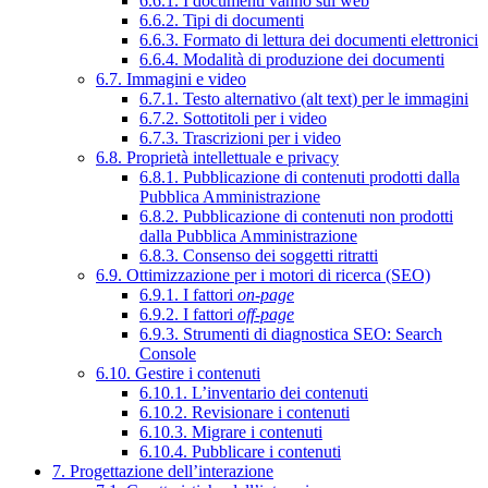
6.6.1. I documenti vanno sul web
6.6.2. Tipi di documenti
6.6.3. Formato di lettura dei documenti elettronici
6.6.4. Modalità di produzione dei documenti
6.7. Immagini e video
6.7.1. Testo alternativo (alt text) per le immagini
6.7.2. Sottotitoli per i video
6.7.3. Trascrizioni per i video
6.8. Proprietà intellettuale e privacy
6.8.1. Pubblicazione di contenuti prodotti dalla
Pubblica Amministrazione
6.8.2. Pubblicazione di contenuti non prodotti
dalla Pubblica Amministrazione
6.8.3. Consenso dei soggetti ritratti
6.9. Ottimizzazione per i motori di ricerca (SEO)
6.9.1. I fattori
on-page
6.9.2. I fattori
off-page
6.9.3. Strumenti di diagnostica SEO: Search
Console
6.10. Gestire i contenuti
6.10.1. L’inventario dei contenuti
6.10.2. Revisionare i contenuti
6.10.3. Migrare i contenuti
6.10.4. Pubblicare i contenuti
7. Progettazione dell’interazione