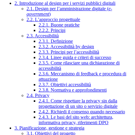
2. Introduzione al design per i servizi pubblici digitali
2.1. Design per l’amministrazione digitale (
e-
government
)
2.2. L’approccio progettuale
2.2.1. Buone pratiche
2.2.2. Principi
2.3. Accessibilità
2.3.1. Definizione
2.3.2. Accessibilità by design
2.3.3. Principi per l’accessibilità
2.3.4. Linee guida e criteri di successo
2.3.5. Come rilasciare una dichiarazione di
accessibilità
2.3.6. Meccanismo di feedback e procedura di
attuazione
2.3.7. Obiettivi accessibilità
2.3.8. Normativa e approfondimenti
2.4. Privacy
2.4.1. Come rispettare la privacy sin dalla
progettazione di un sito o servizio digitale
2.4.2. Richiedi il consenso quando necessario
2.4.3. Le basi del sito web: architettura,
informativa privacy, riferimenti DPO
3. Pianificazione, gestione e strategia
3.1. Obiettivi del progetto