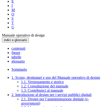
E
I
M
O
S
T
U
Manuale operativo di design
indici e glossario
contenuti
figure
tabelle
glossario
Sommario
1. Scopo, destinatari e uso del Manuale operativo di design
1.1. Versionamento e storico
1.2. Consultazione del manuale
1.3. Contribuisci al manuale
2. Introduzione al design per i servizi pubblici digitali
2.1. Design per l’amministrazione digitale (
e-
government
)