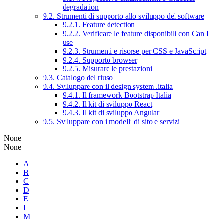
degradation
9.2. Strumenti di supporto allo sviluppo del software
9.2.1. Feature detection
9.2.2. Verificare le feature disponibili con Can I
use
9.2.3. Strumenti e risorse per CSS e JavaScript
9.2.4. Supporto browser
9.2.5. Misurare le prestazioni
9.3. Catalogo del riuso
9.4. Sviluppare con il design system .italia
9.4.1. Il framework Bootstrap Italia
9.4.2. Il kit di sviluppo React
9.4.3. Il kit di sviluppo Angular
9.5. Sviluppare con i modelli di sito e servizi
None
None
A
B
C
D
E
I
M