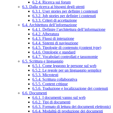
6.2.4. Ricerca sui forum
6.3. Dalla ricerca ai bisogni degli utenti
6.3.1. User stories per definire i contenuti
6.3.2. Job stories per definire i contenuti
6.3.3. Criteri di accettazione
6.4. Architettura dell’informazione
6.4.1. Definire l’architettura dell’informazione
6.4.2. Alberatura
6.4.3. Flussi di interazione
6.4.4. Sistemi di navigazione
6.4.5. Tipologie di contenuto (content type)
6.4.6. Ontologie e standard
6.4.7. Vocabolari controllati e tassonomie
6.5. Scrittura e linguaggio
6.5.1. Come leggono le persone sul web
6.5.2. Le regole per un linguaggio semplice
6.5.3. Microtesti
6.5.4. Scrittura collaborativa
6.5.5. Content critique
6.5.6. Traduzione e localizzazione dei contenuti
6.6. Documenti
6.6.1. I documenti vanno sul web
6.6.2. Tipi di documenti
6.6.3. Formato di lettura dei documenti elettronici
6.6.4. Modalità di produzione dei documenti