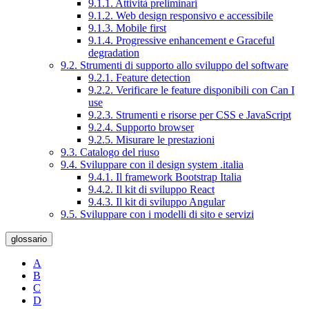
9.1.1. Attività preliminari
9.1.2. Web design responsivo e accessibile
9.1.3. Mobile first
9.1.4. Progressive enhancement e Graceful
degradation
9.2. Strumenti di supporto allo sviluppo del software
9.2.1. Feature detection
9.2.2. Verificare le feature disponibili con Can I
use
9.2.3. Strumenti e risorse per CSS e JavaScript
9.2.4. Supporto browser
9.2.5. Misurare le prestazioni
9.3. Catalogo del riuso
9.4. Sviluppare con il design system .italia
9.4.1. Il framework Bootstrap Italia
9.4.2. Il kit di sviluppo React
9.4.3. Il kit di sviluppo Angular
9.5. Sviluppare con i modelli di sito e servizi
glossario
A
B
C
D