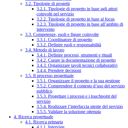
3.2. Tipologie di progetti
3.2.1. Tipologie di progetto in base agli attori
coinvolti nel servizio
3.2.2. Tipologie di progetto in base al focus
3.2.3. Tipologie di progetto in base all’ambito di
intervento
3.3. Competenze, ruoli e figure coinvolte
3.3.1. Coordinatore di progetto
3.3.2. Definire ruoli e responsabilità
3.4. Metodo di lavoro
3.4.1. Definire processi, strumenti e rituali
3.4.2. Curare la documentazione di progetto
3.4.3. Organizzare tavoli tecnici collaborativi
3.4.4. Prendere decisioni
3.5. Il processo progettuale
3.5.1. Organizzare il progetto e la sua gestione
3.5.2. Comprendere il contesto d’uso del servizio
pubblico
3.5.3. Progettare i processi e i
touchpoint
del
servizio
3.5.4. Realizzare l’interfaccia utente del servizio
3.5.5. Validare la soluzione ottenuta
4. Ricerca progettuale
4.1. Ricerca primaria
4.1.1. Interviste