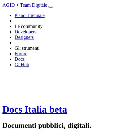
AGID
+
Team Digitale
Piano Triennale
Le community
Developers
Designers
Gli strumenti
Forum
Docs
GitHub
Docs Italia
beta
Documenti pubblici, digitali.