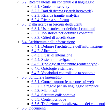
6.2. Ricerca utente sui contenuti e il linguaggio
6.2.1. Content discovery
6.2.2. Dati di ricerca (search keywords)
6.2.3. Ricerca tramite analytics
6.2.4. Ricerca sui forum
6.3. Dalla ricerca ai bisogni degli utenti
6.3.1. User stories per definire i contenuti
6.3.2. Job stories per definire i contenuti
6.3.3. Criteri di accettazione
6.4. Architettura dell’informazione
6.4.1. Definire l’architettura dell’informazione
6.4.2. Alberatura
6.4.3. Flussi di interazione
6.4.4. Sistemi di navigazione
6.4.5. Tipologie di contenuto (content type)
6.4.6. Ontologie e standard
6.4.7. Vocabolari controllati e tassonomie
6.5. Scrittura e linguaggio
6.5.1. Come leggono le persone sul web
6.5.2. Le regole per un linguaggio semplice
6.5.3. Microtesti
6.5.4. Scrittura collaborativa
6.5.5. Content critique
6.5.6. Traduzione e localizzazione dei contenuti
6.6. Documenti