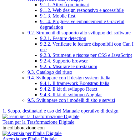
9.1.1. Attività preliminari
9.1.2. Web design responsivo e accessibile
9.1.3. Mobile first
9.1.4. Progressive enhancement e Graceful
degradation
9.2. Strumenti di supporto allo sviluppo del software
9.2.1. Feature detection
9.2.2. Verificare le feature disponibili con Can I
use
9.2.3. Strumenti e risorse per CSS e JavaScript
9.2.4. Supporto browser
9.2.5. Misurare le prestazioni
9.3. Catalogo del riuso
9.4. Sviluppare con il design system .italia
9.4.1. Il framework Bootstrap Italia
9.4.2. Il kit di sviluppo React
9.4.3. Il kit di sviluppo Angular
9.5. Sviluppare con i modelli di sito e servizi
1. Scopo, destinatari e uso del Manuale operativo di design
Team per la Trasformazione Digitale
in collaborazione con
Agenzia per l'Italia Digitale