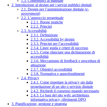
1.3. Contribuisci al manuale
2. Introduzione al design per i servizi pubblici digitali
2.1. Design per l’amministrazione digitale (
e-
government
)
2.2. L’approccio progettuale
2.2.1. Buone pratiche
2.2.2. Principi
2.3. Accessibilità
2.3.1. Definizione
2.3.2. Accessibilità by design
2.3.3. Principi per l’accessibilità
2.3.4. Linee guida e criteri di successo
2.3.5. Come rilasciare una dichiarazione di
accessibilità
2.3.6. Meccanismo di feedback e procedura di
attuazione
2.3.7. Obiettivi accessibilità
2.3.8. Normativa e approfondimenti
2.4. Privacy
2.4.1. Come rispettare la privacy sin dalla
progettazione di un sito o servizio digitale
2.4.2. Richiedi il consenso quando necessario
2.4.3. Le basi del sito web: architettura,
informativa privacy, riferimenti DPO
3. Pianificazione, gestione e strategia