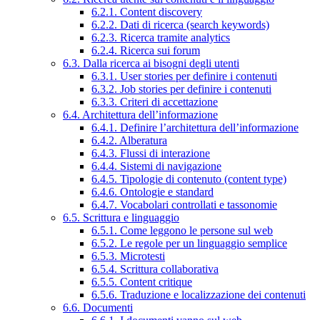
6.2.1. Content discovery
6.2.2. Dati di ricerca (search keywords)
6.2.3. Ricerca tramite analytics
6.2.4. Ricerca sui forum
6.3. Dalla ricerca ai bisogni degli utenti
6.3.1. User stories per definire i contenuti
6.3.2. Job stories per definire i contenuti
6.3.3. Criteri di accettazione
6.4. Architettura dell’informazione
6.4.1. Definire l’architettura dell’informazione
6.4.2. Alberatura
6.4.3. Flussi di interazione
6.4.4. Sistemi di navigazione
6.4.5. Tipologie di contenuto (content type)
6.4.6. Ontologie e standard
6.4.7. Vocabolari controllati e tassonomie
6.5. Scrittura e linguaggio
6.5.1. Come leggono le persone sul web
6.5.2. Le regole per un linguaggio semplice
6.5.3. Microtesti
6.5.4. Scrittura collaborativa
6.5.5. Content critique
6.5.6. Traduzione e localizzazione dei contenuti
6.6. Documenti