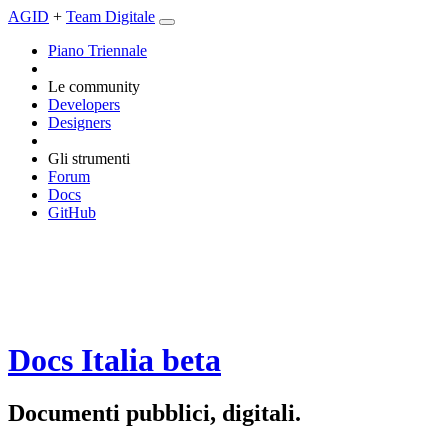
AGID
+
Team Digitale
Piano Triennale
Le community
Developers
Designers
Gli strumenti
Forum
Docs
GitHub
Docs Italia
beta
Documenti pubblici, digitali.