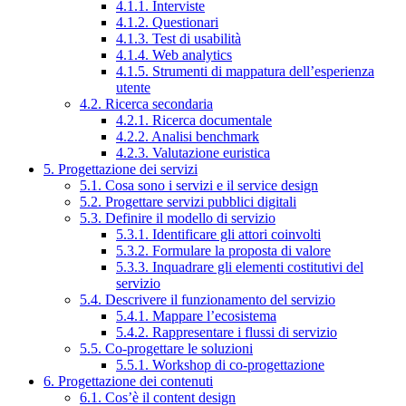
4.1.1. Interviste
4.1.2. Questionari
4.1.3. Test di usabilità
4.1.4. Web analytics
4.1.5. Strumenti di mappatura dell’esperienza
utente
4.2. Ricerca secondaria
4.2.1. Ricerca documentale
4.2.2. Analisi benchmark
4.2.3. Valutazione euristica
5. Progettazione dei servizi
5.1. Cosa sono i servizi e il service design
5.2. Progettare servizi pubblici digitali
5.3. Definire il modello di servizio
5.3.1. Identificare gli attori coinvolti
5.3.2. Formulare la proposta di valore
5.3.3. Inquadrare gli elementi costitutivi del
servizio
5.4. Descrivere il funzionamento del servizio
5.4.1. Mappare l’ecosistema
5.4.2. Rappresentare i flussi di servizio
5.5. Co-progettare le soluzioni
5.5.1. Workshop di co-progettazione
6. Progettazione dei contenuti
6.1. Cos’è il content design