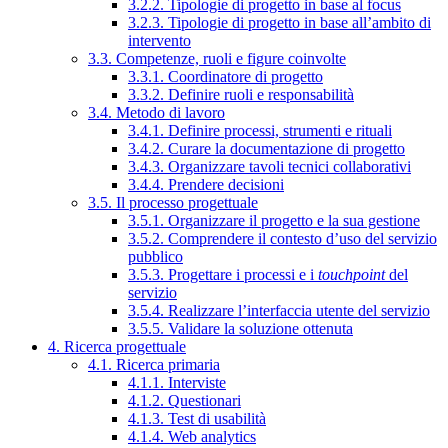
3.2.2. Tipologie di progetto in base al focus
3.2.3. Tipologie di progetto in base all’ambito di
intervento
3.3. Competenze, ruoli e figure coinvolte
3.3.1. Coordinatore di progetto
3.3.2. Definire ruoli e responsabilità
3.4. Metodo di lavoro
3.4.1. Definire processi, strumenti e rituali
3.4.2. Curare la documentazione di progetto
3.4.3. Organizzare tavoli tecnici collaborativi
3.4.4. Prendere decisioni
3.5. Il processo progettuale
3.5.1. Organizzare il progetto e la sua gestione
3.5.2. Comprendere il contesto d’uso del servizio
pubblico
3.5.3. Progettare i processi e i
touchpoint
del
servizio
3.5.4. Realizzare l’interfaccia utente del servizio
3.5.5. Validare la soluzione ottenuta
4. Ricerca progettuale
4.1. Ricerca primaria
4.1.1. Interviste
4.1.2. Questionari
4.1.3. Test di usabilità
4.1.4. Web analytics