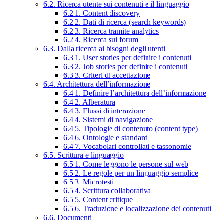
6.2. Ricerca utente sui contenuti e il linguaggio
6.2.1. Content discovery
6.2.2. Dati di ricerca (search keywords)
6.2.3. Ricerca tramite analytics
6.2.4. Ricerca sui forum
6.3. Dalla ricerca ai bisogni degli utenti
6.3.1. User stories per definire i contenuti
6.3.2. Job stories per definire i contenuti
6.3.3. Criteri di accettazione
6.4. Architettura dell’informazione
6.4.1. Definire l’architettura dell’informazione
6.4.2. Alberatura
6.4.3. Flussi di interazione
6.4.4. Sistemi di navigazione
6.4.5. Tipologie di contenuto (content type)
6.4.6. Ontologie e standard
6.4.7. Vocabolari controllati e tassonomie
6.5. Scrittura e linguaggio
6.5.1. Come leggono le persone sul web
6.5.2. Le regole per un linguaggio semplice
6.5.3. Microtesti
6.5.4. Scrittura collaborativa
6.5.5. Content critique
6.5.6. Traduzione e localizzazione dei contenuti
6.6. Documenti