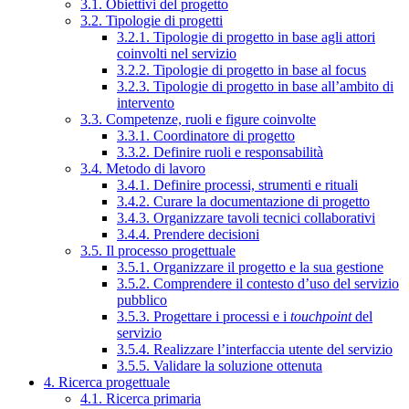
3.1. Obiettivi del progetto
3.2. Tipologie di progetti
3.2.1. Tipologie di progetto in base agli attori
coinvolti nel servizio
3.2.2. Tipologie di progetto in base al focus
3.2.3. Tipologie di progetto in base all’ambito di
intervento
3.3. Competenze, ruoli e figure coinvolte
3.3.1. Coordinatore di progetto
3.3.2. Definire ruoli e responsabilità
3.4. Metodo di lavoro
3.4.1. Definire processi, strumenti e rituali
3.4.2. Curare la documentazione di progetto
3.4.3. Organizzare tavoli tecnici collaborativi
3.4.4. Prendere decisioni
3.5. Il processo progettuale
3.5.1. Organizzare il progetto e la sua gestione
3.5.2. Comprendere il contesto d’uso del servizio
pubblico
3.5.3. Progettare i processi e i
touchpoint
del
servizio
3.5.4. Realizzare l’interfaccia utente del servizio
3.5.5. Validare la soluzione ottenuta
4. Ricerca progettuale
4.1. Ricerca primaria