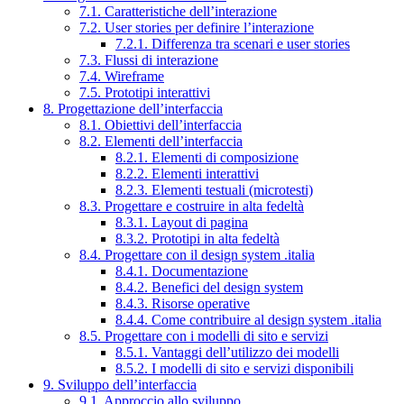
7.1. Caratteristiche dell’interazione
7.2. User stories per definire l’interazione
7.2.1. Differenza tra scenari e user stories
7.3. Flussi di interazione
7.4. Wireframe
7.5. Prototipi interattivi
8. Progettazione dell’interfaccia
8.1. Obiettivi dell’interfaccia
8.2. Elementi dell’interfaccia
8.2.1. Elementi di composizione
8.2.2. Elementi interattivi
8.2.3. Elementi testuali (microtesti)
8.3. Progettare e costruire in alta fedeltà
8.3.1. Layout di pagina
8.3.2. Prototipi in alta fedeltà
8.4. Progettare con il design system .italia
8.4.1. Documentazione
8.4.2. Benefici del design system
8.4.3. Risorse operative
8.4.4. Come contribuire al design system .italia
8.5. Progettare con i modelli di sito e servizi
8.5.1. Vantaggi dell’utilizzo dei modelli
8.5.2. I modelli di sito e servizi disponibili
9. Sviluppo dell’interfaccia
9.1. Approccio allo sviluppo