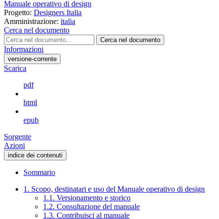
Manuale operativo di design
Progetto:
Designers Italia
Amministrazione:
italia
Cerca nel documento
Cerca nel documento
Informazioni
versione-corrente
Scarica
pdf
html
epub
Sorgente
Azioni
indice dei contenuti
Sommario
1. Scopo, destinatari e uso del Manuale operativo di design
1.1. Versionamento e storico
1.2. Consultazione del manuale
1.3. Contribuisci al manuale