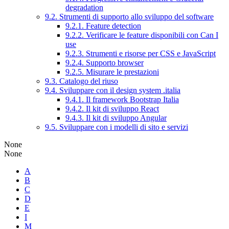
degradation
9.2. Strumenti di supporto allo sviluppo del software
9.2.1. Feature detection
9.2.2. Verificare le feature disponibili con Can I
use
9.2.3. Strumenti e risorse per CSS e JavaScript
9.2.4. Supporto browser
9.2.5. Misurare le prestazioni
9.3. Catalogo del riuso
9.4. Sviluppare con il design system .italia
9.4.1. Il framework Bootstrap Italia
9.4.2. Il kit di sviluppo React
9.4.3. Il kit di sviluppo Angular
9.5. Sviluppare con i modelli di sito e servizi
None
None
A
B
C
D
E
I
M