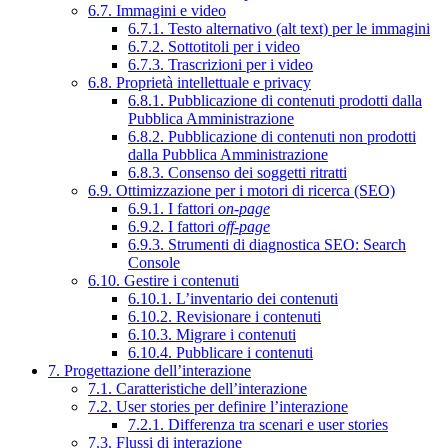
6.7. Immagini e video
6.7.1. Testo alternativo (alt text) per le immagini
6.7.2. Sottotitoli per i video
6.7.3. Trascrizioni per i video
6.8. Proprietà intellettuale e privacy
6.8.1. Pubblicazione di contenuti prodotti dalla
Pubblica Amministrazione
6.8.2. Pubblicazione di contenuti non prodotti
dalla Pubblica Amministrazione
6.8.3. Consenso dei soggetti ritratti
6.9. Ottimizzazione per i motori di ricerca (SEO)
6.9.1. I fattori
on-page
6.9.2. I fattori
off-page
6.9.3. Strumenti di diagnostica SEO: Search
Console
6.10. Gestire i contenuti
6.10.1. L’inventario dei contenuti
6.10.2. Revisionare i contenuti
6.10.3. Migrare i contenuti
6.10.4. Pubblicare i contenuti
7. Progettazione dell’interazione
7.1. Caratteristiche dell’interazione
7.2. User stories per definire l’interazione
7.2.1. Differenza tra scenari e user stories
7.3. Flussi di interazione