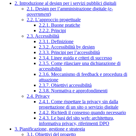
2. Introduzione al design per i servizi pubblici digitali
2.1. Design per l’amministrazione digitale (
e-
government
)
2.2. L’approccio progettuale
2.2.1. Buone pratiche
2.2.2. Principi
2.3. Accessibilità
2.3.1. Definizione
2.3.2. Accessibilità by design
2.3.3. Principi per l’accessibilità
2.3.4. Linee guida e criteri di successo
2.3.5. Come rilasciare una dichiarazione di
accessibilità
2.3.6. Meccanismo di feedback e procedura di
attuazione
2.3.7. Obiettivi accessibilità
2.3.8. Normativa e approfondimenti
2.4. Privacy
2.4.1. Come rispettare la privacy sin dalla
progettazione di un sito o servizio digitale
2.4.2. Richiedi il consenso quando necessario
2.4.3. Le basi del sito web: architettura,
informativa privacy, riferimenti DPO
3. Pianificazione, gestione e strategia
3.1. Obiettivi del progetto