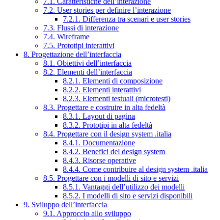
7.1. Caratteristiche dell’interazione
7.2. User stories per definire l’interazione
7.2.1. Differenza tra scenari e user stories
7.3. Flussi di interazione
7.4. Wireframe
7.5. Prototipi interattivi
8. Progettazione dell’interfaccia
8.1. Obiettivi dell’interfaccia
8.2. Elementi dell’interfaccia
8.2.1. Elementi di composizione
8.2.2. Elementi interattivi
8.2.3. Elementi testuali (microtesti)
8.3. Progettare e costruire in alta fedeltà
8.3.1. Layout di pagina
8.3.2. Prototipi in alta fedeltà
8.4. Progettare con il design system .italia
8.4.1. Documentazione
8.4.2. Benefici del design system
8.4.3. Risorse operative
8.4.4. Come contribuire al design system .italia
8.5. Progettare con i modelli di sito e servizi
8.5.1. Vantaggi dell’utilizzo dei modelli
8.5.2. I modelli di sito e servizi disponibili
9. Sviluppo dell’interfaccia
9.1. Approccio allo sviluppo