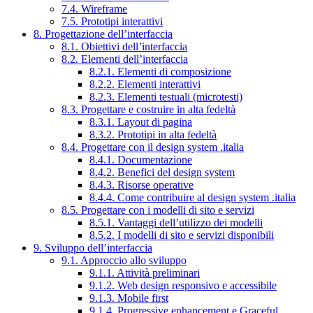
7.4. Wireframe
7.5. Prototipi interattivi
8. Progettazione dell’interfaccia
8.1. Obiettivi dell’interfaccia
8.2. Elementi dell’interfaccia
8.2.1. Elementi di composizione
8.2.2. Elementi interattivi
8.2.3. Elementi testuali (microtesti)
8.3. Progettare e costruire in alta fedeltà
8.3.1. Layout di pagina
8.3.2. Prototipi in alta fedeltà
8.4. Progettare con il design system .italia
8.4.1. Documentazione
8.4.2. Benefici del design system
8.4.3. Risorse operative
8.4.4. Come contribuire al design system .italia
8.5. Progettare con i modelli di sito e servizi
8.5.1. Vantaggi dell’utilizzo dei modelli
8.5.2. I modelli di sito e servizi disponibili
9. Sviluppo dell’interfaccia
9.1. Approccio allo sviluppo
9.1.1. Attività preliminari
9.1.2. Web design responsivo e accessibile
9.1.3. Mobile first
9.1.4. Progressive enhancement e Graceful