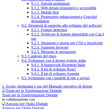
9.1.1. Attività preliminari
9.1.2. Web design responsivo e accessibile
9.1.3. Mobile first
9.1.4. Progressive enhancement e Graceful
degradation
9.2. Strumenti di supporto allo sviluppo del software
9.2.1. Feature detection
9.2.2. Verificare le feature disponibili con Can I
use
9.2.3. Strumenti e risorse per CSS e JavaScript
9.2.4. Supporto browser
9.2.5. Misurare le prestazioni
9.3. Catalogo del riuso
9.4. Sviluppare con il design system .italia
9.4.1. Il framework Bootstrap Italia
9.4.2. Il kit di sviluppo React
9.4.3. Il kit di sviluppo Angular
9.5. Sviluppare con i modelli di sito e servizi
1. Scopo, destinatari e uso del Manuale operativo di design
Team per la Trasformazione Digitale
in collaborazione con
Agenzia per l'Italia Digitale