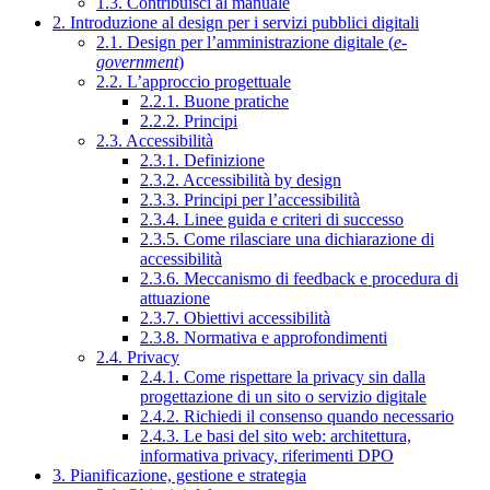
1.3. Contribuisci al manuale
2. Introduzione al design per i servizi pubblici digitali
2.1. Design per l’amministrazione digitale (
e-
government
)
2.2. L’approccio progettuale
2.2.1. Buone pratiche
2.2.2. Principi
2.3. Accessibilità
2.3.1. Definizione
2.3.2. Accessibilità by design
2.3.3. Principi per l’accessibilità
2.3.4. Linee guida e criteri di successo
2.3.5. Come rilasciare una dichiarazione di
accessibilità
2.3.6. Meccanismo di feedback e procedura di
attuazione
2.3.7. Obiettivi accessibilità
2.3.8. Normativa e approfondimenti
2.4. Privacy
2.4.1. Come rispettare la privacy sin dalla
progettazione di un sito o servizio digitale
2.4.2. Richiedi il consenso quando necessario
2.4.3. Le basi del sito web: architettura,
informativa privacy, riferimenti DPO
3. Pianificazione, gestione e strategia