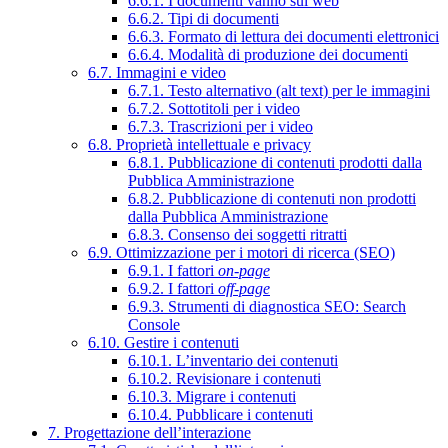
6.6.1. I documenti vanno sul web
6.6.2. Tipi di documenti
6.6.3. Formato di lettura dei documenti elettronici
6.6.4. Modalità di produzione dei documenti
6.7. Immagini e video
6.7.1. Testo alternativo (alt text) per le immagini
6.7.2. Sottotitoli per i video
6.7.3. Trascrizioni per i video
6.8. Proprietà intellettuale e privacy
6.8.1. Pubblicazione di contenuti prodotti dalla
Pubblica Amministrazione
6.8.2. Pubblicazione di contenuti non prodotti
dalla Pubblica Amministrazione
6.8.3. Consenso dei soggetti ritratti
6.9. Ottimizzazione per i motori di ricerca (SEO)
6.9.1. I fattori
on-page
6.9.2. I fattori
off-page
6.9.3. Strumenti di diagnostica SEO: Search
Console
6.10. Gestire i contenuti
6.10.1. L’inventario dei contenuti
6.10.2. Revisionare i contenuti
6.10.3. Migrare i contenuti
6.10.4. Pubblicare i contenuti
7. Progettazione dell’interazione