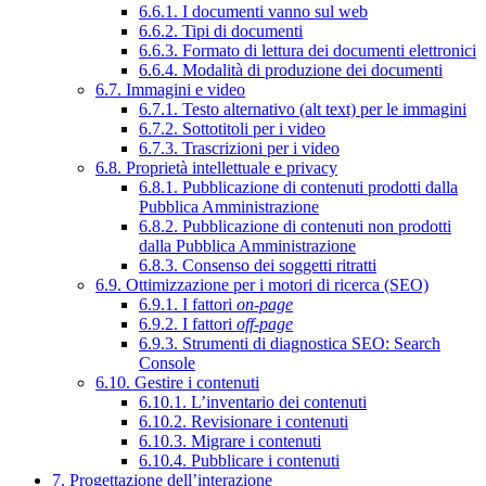
6.6.1. I documenti vanno sul web
6.6.2. Tipi di documenti
6.6.3. Formato di lettura dei documenti elettronici
6.6.4. Modalità di produzione dei documenti
6.7. Immagini e video
6.7.1. Testo alternativo (alt text) per le immagini
6.7.2. Sottotitoli per i video
6.7.3. Trascrizioni per i video
6.8. Proprietà intellettuale e privacy
6.8.1. Pubblicazione di contenuti prodotti dalla
Pubblica Amministrazione
6.8.2. Pubblicazione di contenuti non prodotti
dalla Pubblica Amministrazione
6.8.3. Consenso dei soggetti ritratti
6.9. Ottimizzazione per i motori di ricerca (SEO)
6.9.1. I fattori
on-page
6.9.2. I fattori
off-page
6.9.3. Strumenti di diagnostica SEO: Search
Console
6.10. Gestire i contenuti
6.10.1. L’inventario dei contenuti
6.10.2. Revisionare i contenuti
6.10.3. Migrare i contenuti
6.10.4. Pubblicare i contenuti
7. Progettazione dell’interazione