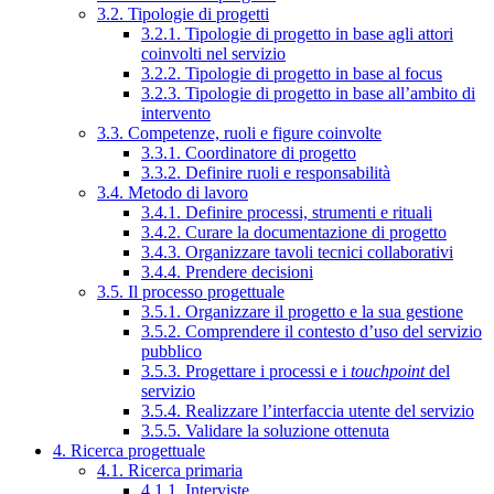
3.2. Tipologie di progetti
3.2.1. Tipologie di progetto in base agli attori
coinvolti nel servizio
3.2.2. Tipologie di progetto in base al focus
3.2.3. Tipologie di progetto in base all’ambito di
intervento
3.3. Competenze, ruoli e figure coinvolte
3.3.1. Coordinatore di progetto
3.3.2. Definire ruoli e responsabilità
3.4. Metodo di lavoro
3.4.1. Definire processi, strumenti e rituali
3.4.2. Curare la documentazione di progetto
3.4.3. Organizzare tavoli tecnici collaborativi
3.4.4. Prendere decisioni
3.5. Il processo progettuale
3.5.1. Organizzare il progetto e la sua gestione
3.5.2. Comprendere il contesto d’uso del servizio
pubblico
3.5.3. Progettare i processi e i
touchpoint
del
servizio
3.5.4. Realizzare l’interfaccia utente del servizio
3.5.5. Validare la soluzione ottenuta
4. Ricerca progettuale
4.1. Ricerca primaria
4.1.1. Interviste