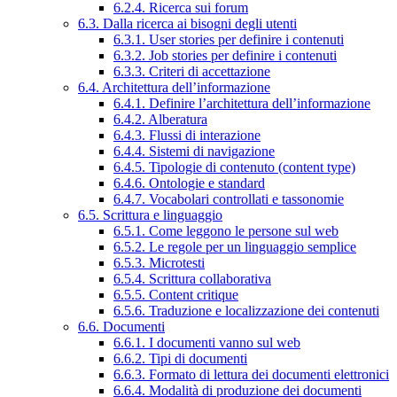
6.2.4. Ricerca sui forum
6.3. Dalla ricerca ai bisogni degli utenti
6.3.1. User stories per definire i contenuti
6.3.2. Job stories per definire i contenuti
6.3.3. Criteri di accettazione
6.4. Architettura dell’informazione
6.4.1. Definire l’architettura dell’informazione
6.4.2. Alberatura
6.4.3. Flussi di interazione
6.4.4. Sistemi di navigazione
6.4.5. Tipologie di contenuto (content type)
6.4.6. Ontologie e standard
6.4.7. Vocabolari controllati e tassonomie
6.5. Scrittura e linguaggio
6.5.1. Come leggono le persone sul web
6.5.2. Le regole per un linguaggio semplice
6.5.3. Microtesti
6.5.4. Scrittura collaborativa
6.5.5. Content critique
6.5.6. Traduzione e localizzazione dei contenuti
6.6. Documenti
6.6.1. I documenti vanno sul web
6.6.2. Tipi di documenti
6.6.3. Formato di lettura dei documenti elettronici
6.6.4. Modalità di produzione dei documenti