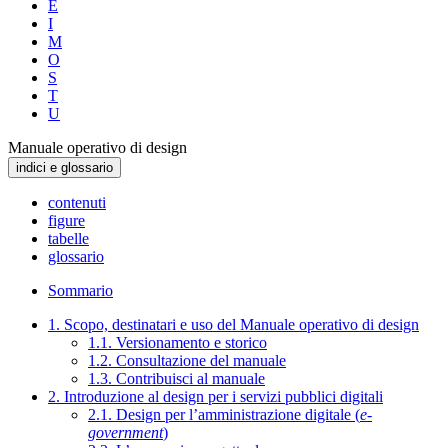
E
I
M
O
S
T
U
Manuale operativo di design
indici e glossario
contenuti
figure
tabelle
glossario
Sommario
1. Scopo, destinatari e uso del Manuale operativo di design
1.1. Versionamento e storico
1.2. Consultazione del manuale
1.3. Contribuisci al manuale
2. Introduzione al design per i servizi pubblici digitali
2.1. Design per l’amministrazione digitale (
e-
government
)