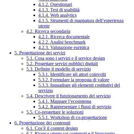
4.1.2. Questionari
4.1.3. Test di usabilità
4.1.4. Web analytics
4.1.5. Strumenti di mappatura dell’esperienza
utente
4.2. Ricerca secondaria
4.2.1. Ricerca documentale
4.2.2. Analisi benchmark
4.2.3. Valutazione euristica
5. Progettazione dei servizi
5.1. Cosa sono i servizi e il service design
5.2. Progettare servizi pubblici digitali
5.3. Definire il modello di servizio
5.3.1. Identificare gli attori coinvolti
5.3.2. Formulare la proposta di valore
5.3.3. Inquadrare gli elementi costitutivi del
servizio
5.4. Descrivere il funzionamento del servizio
5.4.1. Mappare l’ecosistema
5.4.2. Rappresentare i flussi di servizio
5.5. Co-progettare le soluzioni
5.5.1. Workshop di co-progettazione
6. Progettazione dei contenuti
6.1. Cos’è il content design
6.2. Ricerca utente sui contenuti e il linguaggio