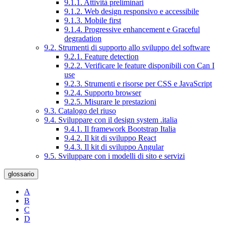
9.1.1. Attività preliminari
9.1.2. Web design responsivo e accessibile
9.1.3. Mobile first
9.1.4. Progressive enhancement e Graceful
degradation
9.2. Strumenti di supporto allo sviluppo del software
9.2.1. Feature detection
9.2.2. Verificare le feature disponibili con Can I
use
9.2.3. Strumenti e risorse per CSS e JavaScript
9.2.4. Supporto browser
9.2.5. Misurare le prestazioni
9.3. Catalogo del riuso
9.4. Sviluppare con il design system .italia
9.4.1. Il framework Bootstrap Italia
9.4.2. Il kit di sviluppo React
9.4.3. Il kit di sviluppo Angular
9.5. Sviluppare con i modelli di sito e servizi
glossario
A
B
C
D