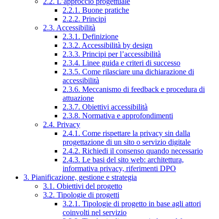
2.2. L’approccio progettuale
2.2.1. Buone pratiche
2.2.2. Principi
2.3. Accessibilità
2.3.1. Definizione
2.3.2. Accessibilità by design
2.3.3. Principi per l’accessibilità
2.3.4. Linee guida e criteri di successo
2.3.5. Come rilasciare una dichiarazione di
accessibilità
2.3.6. Meccanismo di feedback e procedura di
attuazione
2.3.7. Obiettivi accessibilità
2.3.8. Normativa e approfondimenti
2.4. Privacy
2.4.1. Come rispettare la privacy sin dalla
progettazione di un sito o servizio digitale
2.4.2. Richiedi il consenso quando necessario
2.4.3. Le basi del sito web: architettura,
informativa privacy, riferimenti DPO
3. Pianificazione, gestione e strategia
3.1. Obiettivi del progetto
3.2. Tipologie di progetti
3.2.1. Tipologie di progetto in base agli attori
coinvolti nel servizio