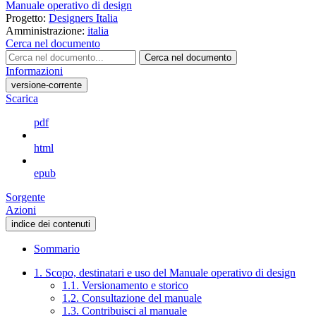
Manuale operativo di design
Progetto:
Designers Italia
Amministrazione:
italia
Cerca nel documento
Cerca nel documento
Informazioni
versione-corrente
Scarica
pdf
html
epub
Sorgente
Azioni
indice dei contenuti
Sommario
1. Scopo, destinatari e uso del Manuale operativo di design
1.1. Versionamento e storico
1.2. Consultazione del manuale
1.3. Contribuisci al manuale