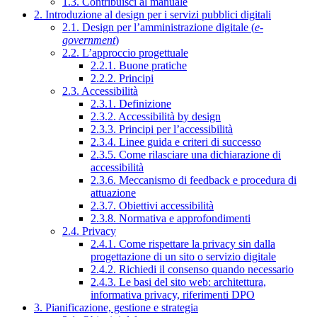
1.3. Contribuisci al manuale
2. Introduzione al design per i servizi pubblici digitali
2.1. Design per l’amministrazione digitale (
e-
government
)
2.2. L’approccio progettuale
2.2.1. Buone pratiche
2.2.2. Principi
2.3. Accessibilità
2.3.1. Definizione
2.3.2. Accessibilità by design
2.3.3. Principi per l’accessibilità
2.3.4. Linee guida e criteri di successo
2.3.5. Come rilasciare una dichiarazione di
accessibilità
2.3.6. Meccanismo di feedback e procedura di
attuazione
2.3.7. Obiettivi accessibilità
2.3.8. Normativa e approfondimenti
2.4. Privacy
2.4.1. Come rispettare la privacy sin dalla
progettazione di un sito o servizio digitale
2.4.2. Richiedi il consenso quando necessario
2.4.3. Le basi del sito web: architettura,
informativa privacy, riferimenti DPO
3. Pianificazione, gestione e strategia