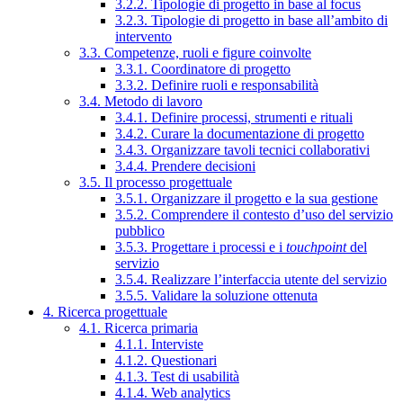
3.2.2. Tipologie di progetto in base al focus
3.2.3. Tipologie di progetto in base all’ambito di
intervento
3.3. Competenze, ruoli e figure coinvolte
3.3.1. Coordinatore di progetto
3.3.2. Definire ruoli e responsabilità
3.4. Metodo di lavoro
3.4.1. Definire processi, strumenti e rituali
3.4.2. Curare la documentazione di progetto
3.4.3. Organizzare tavoli tecnici collaborativi
3.4.4. Prendere decisioni
3.5. Il processo progettuale
3.5.1. Organizzare il progetto e la sua gestione
3.5.2. Comprendere il contesto d’uso del servizio
pubblico
3.5.3. Progettare i processi e i
touchpoint
del
servizio
3.5.4. Realizzare l’interfaccia utente del servizio
3.5.5. Validare la soluzione ottenuta
4. Ricerca progettuale
4.1. Ricerca primaria
4.1.1. Interviste
4.1.2. Questionari
4.1.3. Test di usabilità
4.1.4. Web analytics