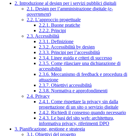
2. Introduzione al design per i servizi pubblici digitali
2.1. Design per l’amministrazione digitale (
e-
government
)
2.2. L’approccio progettuale
2.2.1. Buone pratiche
2.2.2. Principi
2.3. Accessibilità
2.3.1. Definizione
2.3.2. Accessibilità by design
2.3.3. Principi per l’accessibilità
2.3.4. Linee guida e criteri di successo
2.3.5. Come rilasciare una dichiarazione di
accessibilità
2.3.6. Meccanismo di feedback e procedura di
attuazione
2.3.7. Obiettivi accessibilità
2.3.8. Normativa e approfondimenti
2.4. Privacy
2.4.1. Come rispettare la privacy sin dalla
progettazione di un sito o servizio digitale
2.4.2. Richiedi il consenso quando necessario
2.4.3. Le basi del sito web: architettura,
informativa privacy, riferimenti DPO
3. Pianificazione, gestione e strategia
3.1. Obiettivi del progetto