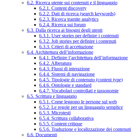
6.2. Ricerca utente sui contenuti e il linguaggio
6.2.1. Content discovery
6.2.2. Dati di ricerca (search keywords)
6.2.3. Ricerca tramite analytics
6.2.4. Ricerca sui forum
6.3. Dalla ricerca ai bisogni degli utenti
6.3.1. User stories per definire i contenuti
6.3.2. Job stories per definire i contenuti
6.3.3. Criteri di accettazione
6.4. Architettura dell’informazione
6.4.1. Definire l’architettura dell’informazione
6.4.2. Alberatura
6.4.3. Flussi di interazione
6.4.4. Sistemi di navigazione
6.4.5. Tipologie di contenuto (content type)
6.4.6. Ontologie e standard
6.4.7. Vocabolari controllati e tassonomie
6.5. Scrittura e linguaggio
6.5.1. Come leggono le persone sul web
6.5.2. Le regole per un linguaggio semplice
6.5.3. Microtesti
6.5.4. Scrittura collaborativa
6.5.5. Content critique
6.5.6. Traduzione e localizzazione dei contenuti
6.6. Documenti