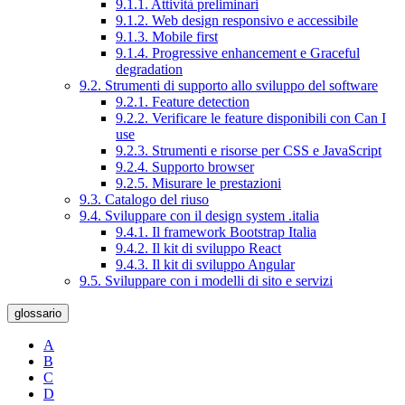
9.1.1. Attività preliminari
9.1.2. Web design responsivo e accessibile
9.1.3. Mobile first
9.1.4. Progressive enhancement e Graceful
degradation
9.2. Strumenti di supporto allo sviluppo del software
9.2.1. Feature detection
9.2.2. Verificare le feature disponibili con Can I
use
9.2.3. Strumenti e risorse per CSS e JavaScript
9.2.4. Supporto browser
9.2.5. Misurare le prestazioni
9.3. Catalogo del riuso
9.4. Sviluppare con il design system .italia
9.4.1. Il framework Bootstrap Italia
9.4.2. Il kit di sviluppo React
9.4.3. Il kit di sviluppo Angular
9.5. Sviluppare con i modelli di sito e servizi
glossario
A
B
C
D