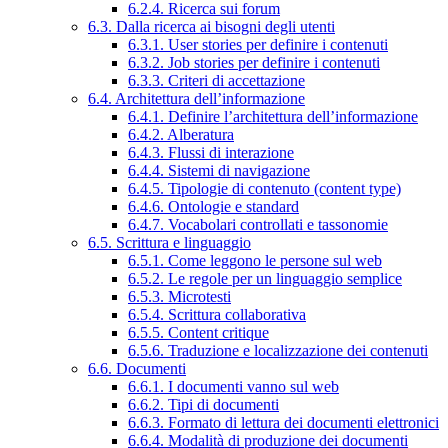
6.2.4. Ricerca sui forum
6.3. Dalla ricerca ai bisogni degli utenti
6.3.1. User stories per definire i contenuti
6.3.2. Job stories per definire i contenuti
6.3.3. Criteri di accettazione
6.4. Architettura dell’informazione
6.4.1. Definire l’architettura dell’informazione
6.4.2. Alberatura
6.4.3. Flussi di interazione
6.4.4. Sistemi di navigazione
6.4.5. Tipologie di contenuto (content type)
6.4.6. Ontologie e standard
6.4.7. Vocabolari controllati e tassonomie
6.5. Scrittura e linguaggio
6.5.1. Come leggono le persone sul web
6.5.2. Le regole per un linguaggio semplice
6.5.3. Microtesti
6.5.4. Scrittura collaborativa
6.5.5. Content critique
6.5.6. Traduzione e localizzazione dei contenuti
6.6. Documenti
6.6.1. I documenti vanno sul web
6.6.2. Tipi di documenti
6.6.3. Formato di lettura dei documenti elettronici
6.6.4. Modalità di produzione dei documenti