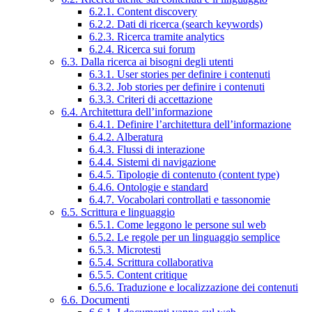
6.2.1. Content discovery
6.2.2. Dati di ricerca (search keywords)
6.2.3. Ricerca tramite analytics
6.2.4. Ricerca sui forum
6.3. Dalla ricerca ai bisogni degli utenti
6.3.1. User stories per definire i contenuti
6.3.2. Job stories per definire i contenuti
6.3.3. Criteri di accettazione
6.4. Architettura dell’informazione
6.4.1. Definire l’architettura dell’informazione
6.4.2. Alberatura
6.4.3. Flussi di interazione
6.4.4. Sistemi di navigazione
6.4.5. Tipologie di contenuto (content type)
6.4.6. Ontologie e standard
6.4.7. Vocabolari controllati e tassonomie
6.5. Scrittura e linguaggio
6.5.1. Come leggono le persone sul web
6.5.2. Le regole per un linguaggio semplice
6.5.3. Microtesti
6.5.4. Scrittura collaborativa
6.5.5. Content critique
6.5.6. Traduzione e localizzazione dei contenuti
6.6. Documenti