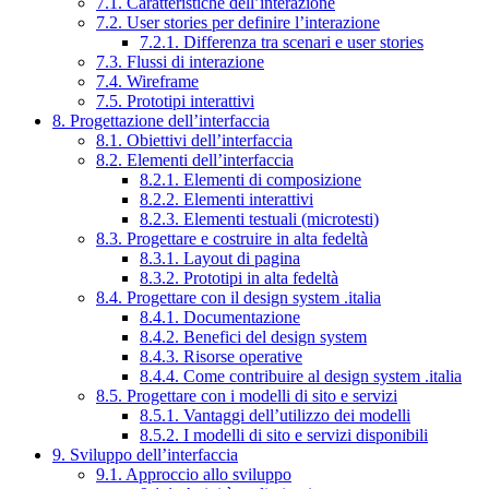
7.1. Caratteristiche dell’interazione
7.2. User stories per definire l’interazione
7.2.1. Differenza tra scenari e user stories
7.3. Flussi di interazione
7.4. Wireframe
7.5. Prototipi interattivi
8. Progettazione dell’interfaccia
8.1. Obiettivi dell’interfaccia
8.2. Elementi dell’interfaccia
8.2.1. Elementi di composizione
8.2.2. Elementi interattivi
8.2.3. Elementi testuali (microtesti)
8.3. Progettare e costruire in alta fedeltà
8.3.1. Layout di pagina
8.3.2. Prototipi in alta fedeltà
8.4. Progettare con il design system .italia
8.4.1. Documentazione
8.4.2. Benefici del design system
8.4.3. Risorse operative
8.4.4. Come contribuire al design system .italia
8.5. Progettare con i modelli di sito e servizi
8.5.1. Vantaggi dell’utilizzo dei modelli
8.5.2. I modelli di sito e servizi disponibili
9. Sviluppo dell’interfaccia
9.1. Approccio allo sviluppo