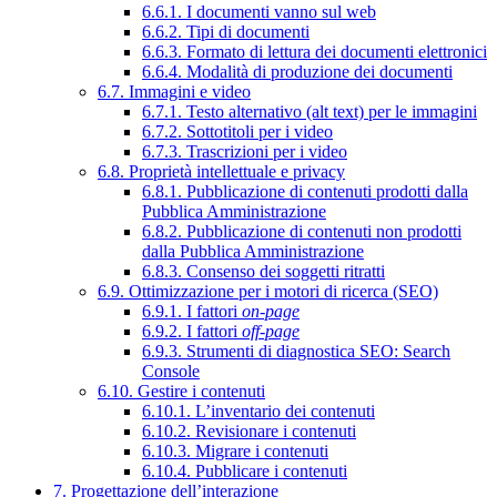
6.6.1. I documenti vanno sul web
6.6.2. Tipi di documenti
6.6.3. Formato di lettura dei documenti elettronici
6.6.4. Modalità di produzione dei documenti
6.7. Immagini e video
6.7.1. Testo alternativo (alt text) per le immagini
6.7.2. Sottotitoli per i video
6.7.3. Trascrizioni per i video
6.8. Proprietà intellettuale e privacy
6.8.1. Pubblicazione di contenuti prodotti dalla
Pubblica Amministrazione
6.8.2. Pubblicazione di contenuti non prodotti
dalla Pubblica Amministrazione
6.8.3. Consenso dei soggetti ritratti
6.9. Ottimizzazione per i motori di ricerca (SEO)
6.9.1. I fattori
on-page
6.9.2. I fattori
off-page
6.9.3. Strumenti di diagnostica SEO: Search
Console
6.10. Gestire i contenuti
6.10.1. L’inventario dei contenuti
6.10.2. Revisionare i contenuti
6.10.3. Migrare i contenuti
6.10.4. Pubblicare i contenuti
7. Progettazione dell’interazione