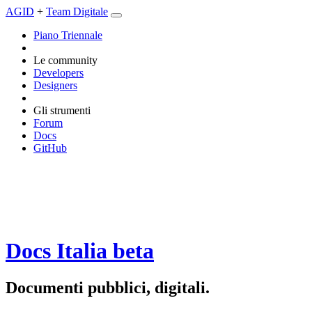
AGID
+
Team Digitale
Piano Triennale
Le community
Developers
Designers
Gli strumenti
Forum
Docs
GitHub
Docs Italia
beta
Documenti pubblici, digitali.