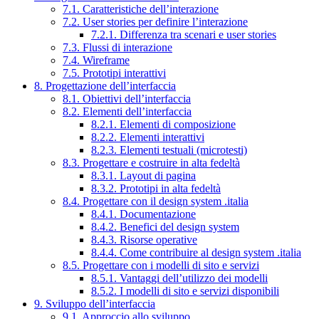
7.1. Caratteristiche dell’interazione
7.2. User stories per definire l’interazione
7.2.1. Differenza tra scenari e user stories
7.3. Flussi di interazione
7.4. Wireframe
7.5. Prototipi interattivi
8. Progettazione dell’interfaccia
8.1. Obiettivi dell’interfaccia
8.2. Elementi dell’interfaccia
8.2.1. Elementi di composizione
8.2.2. Elementi interattivi
8.2.3. Elementi testuali (microtesti)
8.3. Progettare e costruire in alta fedeltà
8.3.1. Layout di pagina
8.3.2. Prototipi in alta fedeltà
8.4. Progettare con il design system .italia
8.4.1. Documentazione
8.4.2. Benefici del design system
8.4.3. Risorse operative
8.4.4. Come contribuire al design system .italia
8.5. Progettare con i modelli di sito e servizi
8.5.1. Vantaggi dell’utilizzo dei modelli
8.5.2. I modelli di sito e servizi disponibili
9. Sviluppo dell’interfaccia
9.1. Approccio allo sviluppo