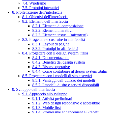
7.4. Wireframe
7.5. Prototipi interattivi
8. Progettazione dell’interfaccia
8.1. Obiettivi dell’interfaccia
8.2. Elementi dell’interfaccia
8.2.1. Elementi di composizione
8.2.2. Elementi interattivi
8.2.3. Elementi testuali (microtesti)
8.3. Progettare e costruire in alta fedeltà
8.3.1. Layout di pagina
8.3.2. Prototipi in alta fedeltà
8.4. Progettare con il design system .italia
8.4.1. Documentazione
8.4.2. Benefici del design system
8.4.3. Risorse operative
8.4.4. Come contribuire al design system .italia
8.5. Progettare con i modelli di sito e servizi
8.5.1. Vantaggi dell’utilizzo dei modelli
8.5.2. I modelli di sito e servizi disponibili
9. Sviluppo dell’interfaccia
9.1. Approccio allo sviluppo
9.1.1. Attività preliminari
9.1.2. Web design responsivo e accessibile
9.1.3. Mobile first
9.1.4. Progressive enhancement e Graceful