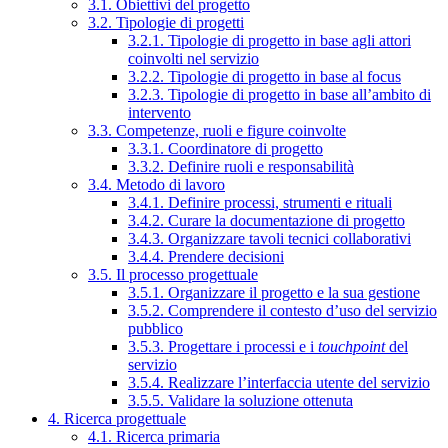
3.1. Obiettivi del progetto
3.2. Tipologie di progetti
3.2.1. Tipologie di progetto in base agli attori
coinvolti nel servizio
3.2.2. Tipologie di progetto in base al focus
3.2.3. Tipologie di progetto in base all’ambito di
intervento
3.3. Competenze, ruoli e figure coinvolte
3.3.1. Coordinatore di progetto
3.3.2. Definire ruoli e responsabilità
3.4. Metodo di lavoro
3.4.1. Definire processi, strumenti e rituali
3.4.2. Curare la documentazione di progetto
3.4.3. Organizzare tavoli tecnici collaborativi
3.4.4. Prendere decisioni
3.5. Il processo progettuale
3.5.1. Organizzare il progetto e la sua gestione
3.5.2. Comprendere il contesto d’uso del servizio
pubblico
3.5.3. Progettare i processi e i
touchpoint
del
servizio
3.5.4. Realizzare l’interfaccia utente del servizio
3.5.5. Validare la soluzione ottenuta
4. Ricerca progettuale
4.1. Ricerca primaria