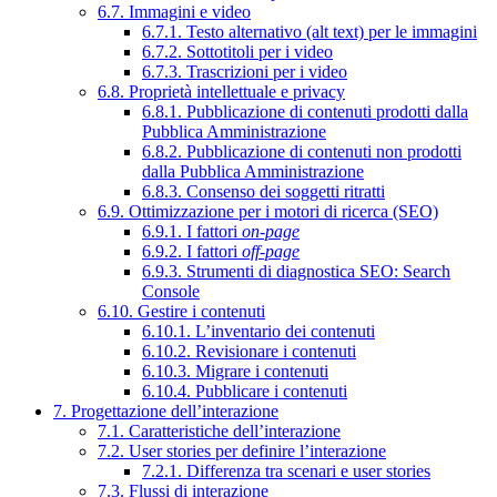
6.7. Immagini e video
6.7.1. Testo alternativo (alt text) per le immagini
6.7.2. Sottotitoli per i video
6.7.3. Trascrizioni per i video
6.8. Proprietà intellettuale e privacy
6.8.1. Pubblicazione di contenuti prodotti dalla
Pubblica Amministrazione
6.8.2. Pubblicazione di contenuti non prodotti
dalla Pubblica Amministrazione
6.8.3. Consenso dei soggetti ritratti
6.9. Ottimizzazione per i motori di ricerca (SEO)
6.9.1. I fattori
on-page
6.9.2. I fattori
off-page
6.9.3. Strumenti di diagnostica SEO: Search
Console
6.10. Gestire i contenuti
6.10.1. L’inventario dei contenuti
6.10.2. Revisionare i contenuti
6.10.3. Migrare i contenuti
6.10.4. Pubblicare i contenuti
7. Progettazione dell’interazione
7.1. Caratteristiche dell’interazione
7.2. User stories per definire l’interazione
7.2.1. Differenza tra scenari e user stories
7.3. Flussi di interazione