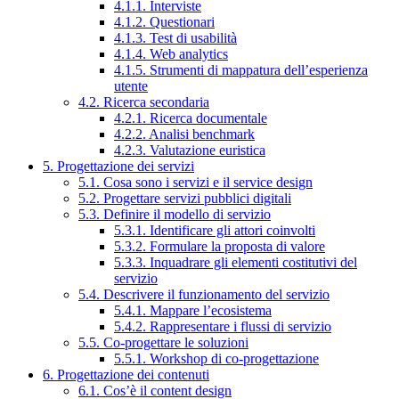
4.1.1. Interviste
4.1.2. Questionari
4.1.3. Test di usabilità
4.1.4. Web analytics
4.1.5. Strumenti di mappatura dell’esperienza
utente
4.2. Ricerca secondaria
4.2.1. Ricerca documentale
4.2.2. Analisi benchmark
4.2.3. Valutazione euristica
5. Progettazione dei servizi
5.1. Cosa sono i servizi e il service design
5.2. Progettare servizi pubblici digitali
5.3. Definire il modello di servizio
5.3.1. Identificare gli attori coinvolti
5.3.2. Formulare la proposta di valore
5.3.3. Inquadrare gli elementi costitutivi del
servizio
5.4. Descrivere il funzionamento del servizio
5.4.1. Mappare l’ecosistema
5.4.2. Rappresentare i flussi di servizio
5.5. Co-progettare le soluzioni
5.5.1. Workshop di co-progettazione
6. Progettazione dei contenuti
6.1. Cos’è il content design