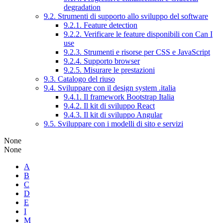
degradation
9.2. Strumenti di supporto allo sviluppo del software
9.2.1. Feature detection
9.2.2. Verificare le feature disponibili con Can I
use
9.2.3. Strumenti e risorse per CSS e JavaScript
9.2.4. Supporto browser
9.2.5. Misurare le prestazioni
9.3. Catalogo del riuso
9.4. Sviluppare con il design system .italia
9.4.1. Il framework Bootstrap Italia
9.4.2. Il kit di sviluppo React
9.4.3. Il kit di sviluppo Angular
9.5. Sviluppare con i modelli di sito e servizi
None
None
A
B
C
D
E
I
M