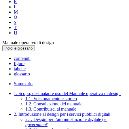
E
I
M
O
S
T
U
Manuale operativo di design
indici e glossario
contenuti
figure
tabelle
glossario
Sommario
1. Scopo, destinatari e uso del Manuale operativo di design
1.1. Versionamento e storico
1.2. Consultazione del manuale
1.3. Contribuisci al manuale
2. Introduzione al design per i servizi pubblici digitali
2.1. Design per l’amministrazione digitale (
e-
government
)