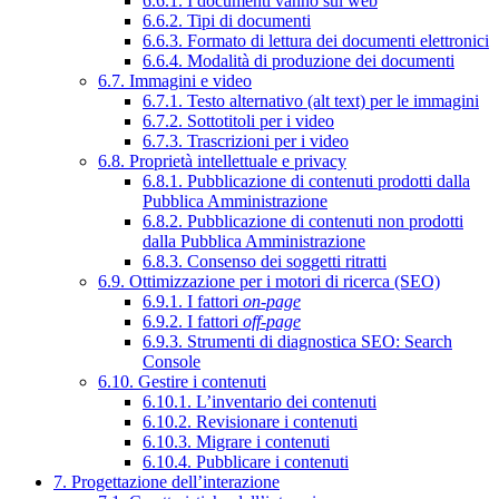
6.6.1. I documenti vanno sul web
6.6.2. Tipi di documenti
6.6.3. Formato di lettura dei documenti elettronici
6.6.4. Modalità di produzione dei documenti
6.7. Immagini e video
6.7.1. Testo alternativo (alt text) per le immagini
6.7.2. Sottotitoli per i video
6.7.3. Trascrizioni per i video
6.8. Proprietà intellettuale e privacy
6.8.1. Pubblicazione di contenuti prodotti dalla
Pubblica Amministrazione
6.8.2. Pubblicazione di contenuti non prodotti
dalla Pubblica Amministrazione
6.8.3. Consenso dei soggetti ritratti
6.9. Ottimizzazione per i motori di ricerca (SEO)
6.9.1. I fattori
on-page
6.9.2. I fattori
off-page
6.9.3. Strumenti di diagnostica SEO: Search
Console
6.10. Gestire i contenuti
6.10.1. L’inventario dei contenuti
6.10.2. Revisionare i contenuti
6.10.3. Migrare i contenuti
6.10.4. Pubblicare i contenuti
7. Progettazione dell’interazione