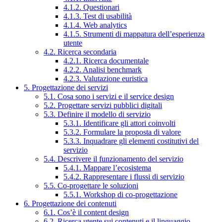
4.1.2. Questionari
4.1.3. Test di usabilità
4.1.4. Web analytics
4.1.5. Strumenti di mappatura dell’esperienza
utente
4.2. Ricerca secondaria
4.2.1. Ricerca documentale
4.2.2. Analisi benchmark
4.2.3. Valutazione euristica
5. Progettazione dei servizi
5.1. Cosa sono i servizi e il service design
5.2. Progettare servizi pubblici digitali
5.3. Definire il modello di servizio
5.3.1. Identificare gli attori coinvolti
5.3.2. Formulare la proposta di valore
5.3.3. Inquadrare gli elementi costitutivi del
servizio
5.4. Descrivere il funzionamento del servizio
5.4.1. Mappare l’ecosistema
5.4.2. Rappresentare i flussi di servizio
5.5. Co-progettare le soluzioni
5.5.1. Workshop di co-progettazione
6. Progettazione dei contenuti
6.1. Cos’è il content design
6.2. Ricerca utente sui contenuti e il linguaggio