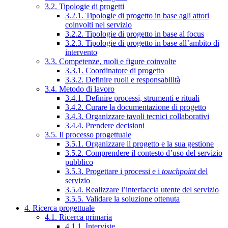
3.2. Tipologie di progetti
3.2.1. Tipologie di progetto in base agli attori
coinvolti nel servizio
3.2.2. Tipologie di progetto in base al focus
3.2.3. Tipologie di progetto in base all’ambito di
intervento
3.3. Competenze, ruoli e figure coinvolte
3.3.1. Coordinatore di progetto
3.3.2. Definire ruoli e responsabilità
3.4. Metodo di lavoro
3.4.1. Definire processi, strumenti e rituali
3.4.2. Curare la documentazione di progetto
3.4.3. Organizzare tavoli tecnici collaborativi
3.4.4. Prendere decisioni
3.5. Il processo progettuale
3.5.1. Organizzare il progetto e la sua gestione
3.5.2. Comprendere il contesto d’uso del servizio
pubblico
3.5.3. Progettare i processi e i
touchpoint
del
servizio
3.5.4. Realizzare l’interfaccia utente del servizio
3.5.5. Validare la soluzione ottenuta
4. Ricerca progettuale
4.1. Ricerca primaria
4.1.1. Interviste