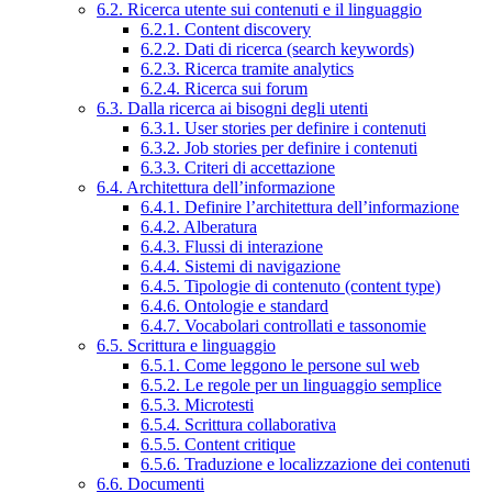
6.2. Ricerca utente sui contenuti e il linguaggio
6.2.1. Content discovery
6.2.2. Dati di ricerca (search keywords)
6.2.3. Ricerca tramite analytics
6.2.4. Ricerca sui forum
6.3. Dalla ricerca ai bisogni degli utenti
6.3.1. User stories per definire i contenuti
6.3.2. Job stories per definire i contenuti
6.3.3. Criteri di accettazione
6.4. Architettura dell’informazione
6.4.1. Definire l’architettura dell’informazione
6.4.2. Alberatura
6.4.3. Flussi di interazione
6.4.4. Sistemi di navigazione
6.4.5. Tipologie di contenuto (content type)
6.4.6. Ontologie e standard
6.4.7. Vocabolari controllati e tassonomie
6.5. Scrittura e linguaggio
6.5.1. Come leggono le persone sul web
6.5.2. Le regole per un linguaggio semplice
6.5.3. Microtesti
6.5.4. Scrittura collaborativa
6.5.5. Content critique
6.5.6. Traduzione e localizzazione dei contenuti
6.6. Documenti