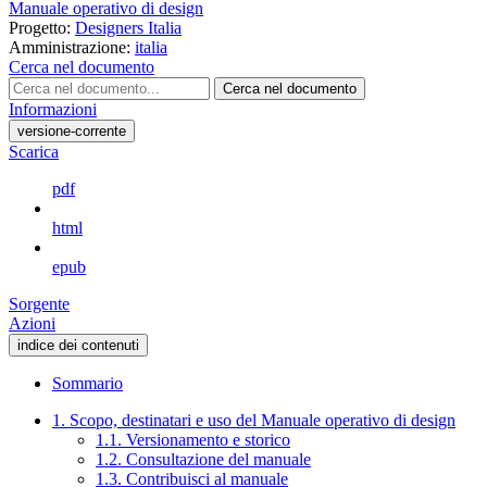
Manuale operativo di design
Progetto:
Designers Italia
Amministrazione:
italia
Cerca nel documento
Cerca nel documento
Informazioni
versione-corrente
Scarica
pdf
html
epub
Sorgente
Azioni
indice dei contenuti
Sommario
1. Scopo, destinatari e uso del Manuale operativo di design
1.1. Versionamento e storico
1.2. Consultazione del manuale
1.3. Contribuisci al manuale