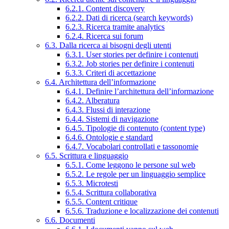
6.2.1. Content discovery
6.2.2. Dati di ricerca (search keywords)
6.2.3. Ricerca tramite analytics
6.2.4. Ricerca sui forum
6.3. Dalla ricerca ai bisogni degli utenti
6.3.1. User stories per definire i contenuti
6.3.2. Job stories per definire i contenuti
6.3.3. Criteri di accettazione
6.4. Architettura dell’informazione
6.4.1. Definire l’architettura dell’informazione
6.4.2. Alberatura
6.4.3. Flussi di interazione
6.4.4. Sistemi di navigazione
6.4.5. Tipologie di contenuto (content type)
6.4.6. Ontologie e standard
6.4.7. Vocabolari controllati e tassonomie
6.5. Scrittura e linguaggio
6.5.1. Come leggono le persone sul web
6.5.2. Le regole per un linguaggio semplice
6.5.3. Microtesti
6.5.4. Scrittura collaborativa
6.5.5. Content critique
6.5.6. Traduzione e localizzazione dei contenuti
6.6. Documenti