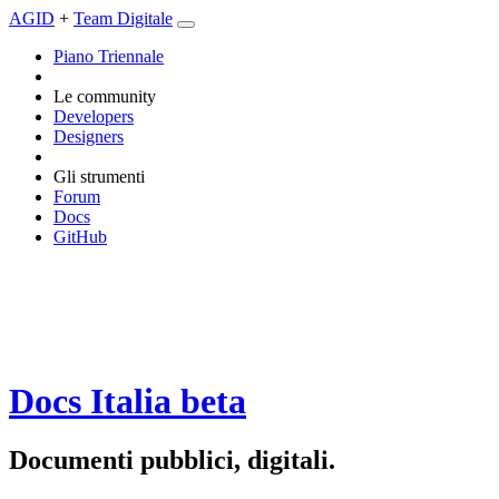
AGID
+
Team Digitale
Piano Triennale
Le community
Developers
Designers
Gli strumenti
Forum
Docs
GitHub
Docs Italia
beta
Documenti pubblici, digitali.