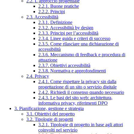
2.2. L’approccio progettuale
2.2.1. Buone pratiche
2.2.2. Principi
2.3. Accessibilità
2.3.1. Definizione
2.3.2. Accessibilità by design
2.3.3. Principi per l’accessibilità
2.3.4. Linee guida e criteri di successo
2.3.5. Come rilasciare una dichiarazione di
accessibilità
2.3.6. Meccanismo di feedback e procedura di
attuazione
2.3.7. Obiettivi accessibilità
2.3.8. Normativa e approfondimenti
2.4. Privacy
2.4.1. Come rispettare la privacy sin dalla
progettazione di un sito o servizio digitale
2.4.2. Richiedi il consenso quando necessario
2.4.3. Le basi del sito web: architettura,
informativa privacy, riferimenti DPO
3. Pianificazione, gestione e strategia
3.1. Obiettivi del progetto
3.2. Tipologie di progetti
3.2.1. Tipologie di progetto in base agli attori
coinvolti nel servizio