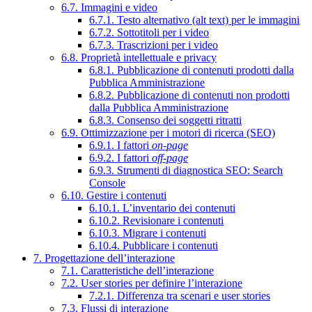
6.7. Immagini e video
6.7.1. Testo alternativo (alt text) per le immagini
6.7.2. Sottotitoli per i video
6.7.3. Trascrizioni per i video
6.8. Proprietà intellettuale e privacy
6.8.1. Pubblicazione di contenuti prodotti dalla
Pubblica Amministrazione
6.8.2. Pubblicazione di contenuti non prodotti
dalla Pubblica Amministrazione
6.8.3. Consenso dei soggetti ritratti
6.9. Ottimizzazione per i motori di ricerca (SEO)
6.9.1. I fattori
on-page
6.9.2. I fattori
off-page
6.9.3. Strumenti di diagnostica SEO: Search
Console
6.10. Gestire i contenuti
6.10.1. L’inventario dei contenuti
6.10.2. Revisionare i contenuti
6.10.3. Migrare i contenuti
6.10.4. Pubblicare i contenuti
7. Progettazione dell’interazione
7.1. Caratteristiche dell’interazione
7.2. User stories per definire l’interazione
7.2.1. Differenza tra scenari e user stories
7.3. Flussi di interazione