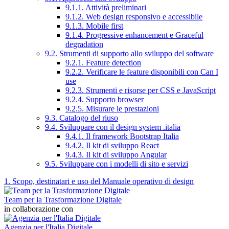
9.1.1. Attività preliminari
9.1.2. Web design responsivo e accessibile
9.1.3. Mobile first
9.1.4. Progressive enhancement e Graceful
degradation
9.2. Strumenti di supporto allo sviluppo del software
9.2.1. Feature detection
9.2.2. Verificare le feature disponibili con Can I
use
9.2.3. Strumenti e risorse per CSS e JavaScript
9.2.4. Supporto browser
9.2.5. Misurare le prestazioni
9.3. Catalogo del riuso
9.4. Sviluppare con il design system .italia
9.4.1. Il framework Bootstrap Italia
9.4.2. Il kit di sviluppo React
9.4.3. Il kit di sviluppo Angular
9.5. Sviluppare con i modelli di sito e servizi
1. Scopo, destinatari e uso del Manuale operativo di design
Team per la Trasformazione Digitale
in collaborazione con
Agenzia per l'Italia Digitale