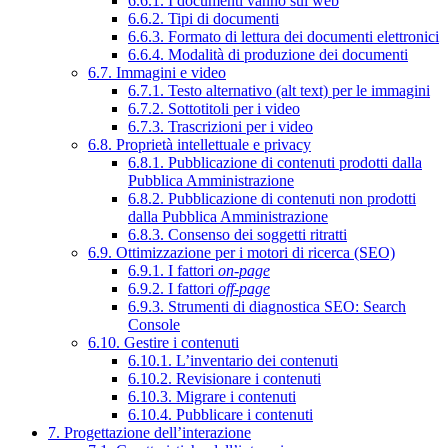
6.6.1. I documenti vanno sul web
6.6.2. Tipi di documenti
6.6.3. Formato di lettura dei documenti elettronici
6.6.4. Modalità di produzione dei documenti
6.7. Immagini e video
6.7.1. Testo alternativo (alt text) per le immagini
6.7.2. Sottotitoli per i video
6.7.3. Trascrizioni per i video
6.8. Proprietà intellettuale e privacy
6.8.1. Pubblicazione di contenuti prodotti dalla
Pubblica Amministrazione
6.8.2. Pubblicazione di contenuti non prodotti
dalla Pubblica Amministrazione
6.8.3. Consenso dei soggetti ritratti
6.9. Ottimizzazione per i motori di ricerca (SEO)
6.9.1. I fattori
on-page
6.9.2. I fattori
off-page
6.9.3. Strumenti di diagnostica SEO: Search
Console
6.10. Gestire i contenuti
6.10.1. L’inventario dei contenuti
6.10.2. Revisionare i contenuti
6.10.3. Migrare i contenuti
6.10.4. Pubblicare i contenuti
7. Progettazione dell’interazione