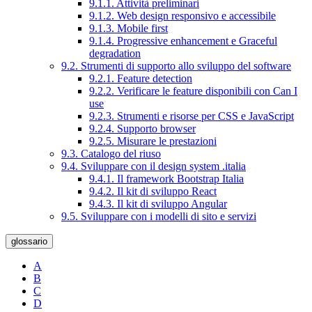
9.1.1. Attività preliminari
9.1.2. Web design responsivo e accessibile
9.1.3. Mobile first
9.1.4. Progressive enhancement e Graceful
degradation
9.2. Strumenti di supporto allo sviluppo del software
9.2.1. Feature detection
9.2.2. Verificare le feature disponibili con Can I
use
9.2.3. Strumenti e risorse per CSS e JavaScript
9.2.4. Supporto browser
9.2.5. Misurare le prestazioni
9.3. Catalogo del riuso
9.4. Sviluppare con il design system .italia
9.4.1. Il framework Bootstrap Italia
9.4.2. Il kit di sviluppo React
9.4.3. Il kit di sviluppo Angular
9.5. Sviluppare con i modelli di sito e servizi
glossario
A
B
C
D