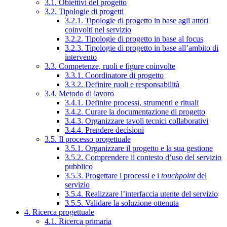
3.1. Obiettivi del progetto
3.2. Tipologie di progetti
3.2.1. Tipologie di progetto in base agli attori
coinvolti nel servizio
3.2.2. Tipologie di progetto in base al focus
3.2.3. Tipologie di progetto in base all’ambito di
intervento
3.3. Competenze, ruoli e figure coinvolte
3.3.1. Coordinatore di progetto
3.3.2. Definire ruoli e responsabilità
3.4. Metodo di lavoro
3.4.1. Definire processi, strumenti e rituali
3.4.2. Curare la documentazione di progetto
3.4.3. Organizzare tavoli tecnici collaborativi
3.4.4. Prendere decisioni
3.5. Il processo progettuale
3.5.1. Organizzare il progetto e la sua gestione
3.5.2. Comprendere il contesto d’uso del servizio
pubblico
3.5.3. Progettare i processi e i
touchpoint
del
servizio
3.5.4. Realizzare l’interfaccia utente del servizio
3.5.5. Validare la soluzione ottenuta
4. Ricerca progettuale
4.1. Ricerca primaria