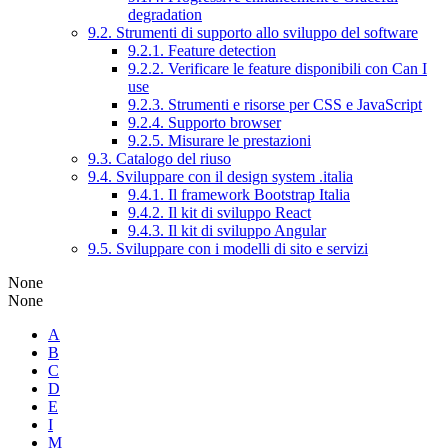
degradation
9.2. Strumenti di supporto allo sviluppo del software
9.2.1. Feature detection
9.2.2. Verificare le feature disponibili con Can I
use
9.2.3. Strumenti e risorse per CSS e JavaScript
9.2.4. Supporto browser
9.2.5. Misurare le prestazioni
9.3. Catalogo del riuso
9.4. Sviluppare con il design system .italia
9.4.1. Il framework Bootstrap Italia
9.4.2. Il kit di sviluppo React
9.4.3. Il kit di sviluppo Angular
9.5. Sviluppare con i modelli di sito e servizi
None
None
A
B
C
D
E
I
M