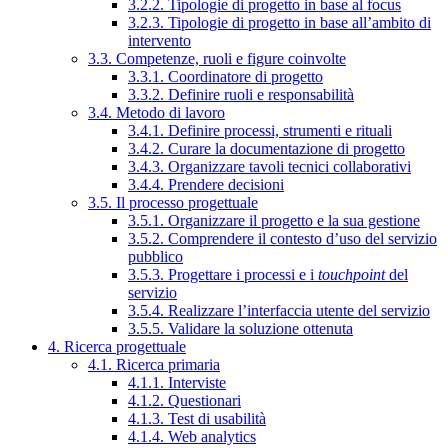
3.2.2. Tipologie di progetto in base al focus
3.2.3. Tipologie di progetto in base all’ambito di
intervento
3.3. Competenze, ruoli e figure coinvolte
3.3.1. Coordinatore di progetto
3.3.2. Definire ruoli e responsabilità
3.4. Metodo di lavoro
3.4.1. Definire processi, strumenti e rituali
3.4.2. Curare la documentazione di progetto
3.4.3. Organizzare tavoli tecnici collaborativi
3.4.4. Prendere decisioni
3.5. Il processo progettuale
3.5.1. Organizzare il progetto e la sua gestione
3.5.2. Comprendere il contesto d’uso del servizio
pubblico
3.5.3. Progettare i processi e i
touchpoint
del
servizio
3.5.4. Realizzare l’interfaccia utente del servizio
3.5.5. Validare la soluzione ottenuta
4. Ricerca progettuale
4.1. Ricerca primaria
4.1.1. Interviste
4.1.2. Questionari
4.1.3. Test di usabilità
4.1.4. Web analytics