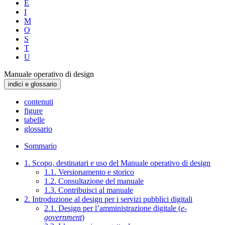
E
I
M
O
S
T
U
Manuale operativo di design
indici e glossario
contenuti
figure
tabelle
glossario
Sommario
1. Scopo, destinatari e uso del Manuale operativo di design
1.1. Versionamento e storico
1.2. Consultazione del manuale
1.3. Contribuisci al manuale
2. Introduzione al design per i servizi pubblici digitali
2.1. Design per l’amministrazione digitale (
e-
government
)