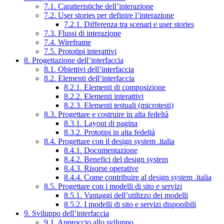
7.1. Caratteristiche dell’interazione
7.2. User stories per definire l’interazione
7.2.1. Differenza tra scenari e user stories
7.3. Flussi di interazione
7.4. Wireframe
7.5. Prototipi interattivi
8. Progettazione dell’interfaccia
8.1. Obiettivi dell’interfaccia
8.2. Elementi dell’interfaccia
8.2.1. Elementi di composizione
8.2.2. Elementi interattivi
8.2.3. Elementi testuali (microtesti)
8.3. Progettare e costruire in alta fedeltà
8.3.1. Layout di pagina
8.3.2. Prototipi in alta fedeltà
8.4. Progettare con il design system .italia
8.4.1. Documentazione
8.4.2. Benefici del design system
8.4.3. Risorse operative
8.4.4. Come contribuire al design system .italia
8.5. Progettare con i modelli di sito e servizi
8.5.1. Vantaggi dell’utilizzo dei modelli
8.5.2. I modelli di sito e servizi disponibili
9. Sviluppo dell’interfaccia
9.1. Approccio allo sviluppo