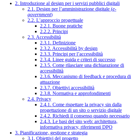
2. Introduzione al design per i servizi pubblici digitali
2.1. Design per l’amministrazione digitale (
e-
government
)
2.2. L’approccio progettuale
2.2.1. Buone pratiche
2.2.2. Principi
2.3. Accessibilità
2.3.1. Definizione
2.3.2. Accessibilità by design
2.3.3. Principi per l’accessibilità
2.3.4. Linee guida e criteri di successo
2.3.5. Come rilasciare una dichiarazione di
accessibilità
2.3.6. Meccanismo di feedback e procedura di
attuazione
2.3.7. Obiettivi accessibilità
2.3.8. Normativa e approfondimenti
2.4. Privacy
2.4.1. Come rispettare la privacy sin dalla
progettazione di un sito o servizio digitale
2.4.2. Richiedi il consenso quando necessario
2.4.3. Le basi del sito web: architettura,
informativa privacy, riferimenti DPO
3. Pianificazione, gestione e strategia
3.1. Obiettivi del progetto