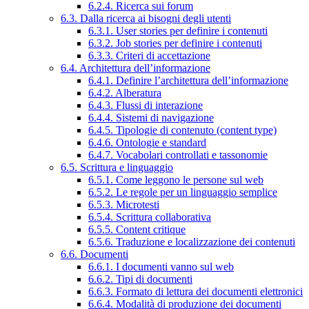
6.2.4. Ricerca sui forum
6.3. Dalla ricerca ai bisogni degli utenti
6.3.1. User stories per definire i contenuti
6.3.2. Job stories per definire i contenuti
6.3.3. Criteri di accettazione
6.4. Architettura dell’informazione
6.4.1. Definire l’architettura dell’informazione
6.4.2. Alberatura
6.4.3. Flussi di interazione
6.4.4. Sistemi di navigazione
6.4.5. Tipologie di contenuto (content type)
6.4.6. Ontologie e standard
6.4.7. Vocabolari controllati e tassonomie
6.5. Scrittura e linguaggio
6.5.1. Come leggono le persone sul web
6.5.2. Le regole per un linguaggio semplice
6.5.3. Microtesti
6.5.4. Scrittura collaborativa
6.5.5. Content critique
6.5.6. Traduzione e localizzazione dei contenuti
6.6. Documenti
6.6.1. I documenti vanno sul web
6.6.2. Tipi di documenti
6.6.3. Formato di lettura dei documenti elettronici
6.6.4. Modalità di produzione dei documenti