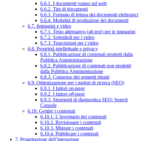
6.6.1. I documenti vanno sul web
6.6.2. Tipi di documenti
6.6.3. Formato di lettura dei documenti elettronici
6.6.4. Modalità di produzione dei documenti
6.7. Immagini e video
6.7.1. Testo alternativo (alt text) per le immagini
6.7.2. Sottotitoli per i video
6.7.3. Trascrizioni per i video
6.8. Proprietà intellettuale e privacy
6.8.1. Pubblicazione di contenuti prodotti dalla
Pubblica Amministrazione
6.8.2. Pubblicazione di contenuti non prodotti
dalla Pubblica Amministrazione
6.8.3. Consenso dei soggetti ritratti
6.9. Ottimizzazione per i motori di ricerca (SEO)
6.9.1. I fattori
on-page
6.9.2. I fattori
off-page
6.9.3. Strumenti di diagnostica SEO: Search
Console
6.10. Gestire i contenuti
6.10.1. L’inventario dei contenuti
6.10.2. Revisionare i contenuti
6.10.3. Migrare i contenuti
6.10.4. Pubblicare i contenuti
7. Progettazione dell’interazione