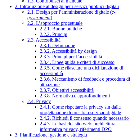
1.3. Contribuisci al manuale
2. Introduzione al design per i servizi pubblici digitali
2.1. Design per l’amministrazione digitale (
e-
government
)
2.2. L’approccio progettuale
2.2.1. Buone pratiche
2.2.2. Principi
2.3. Accessibilità
2.3.1. Definizione
2.3.2. Accessibilità by design
2.3.3. Principi per l’accessibilità
2.3.4. Linee guida e criteri di successo
2.3.5. Come rilasciare una dichiarazione di
accessibilità
2.3.6. Meccanismo di feedback e procedura di
attuazione
2.3.7. Obiettivi accessibilità
2.3.8. Normativa e approfondimenti
2.4. Privacy
2.4.1. Come rispettare la privacy sin dalla
progettazione di un sito o servizio digitale
2.4.2. Richiedi il consenso quando necessario
2.4.3. Le basi del sito web: architettura,
informativa privacy, riferimenti DPO
3. Pianificazione, gestione e strategia