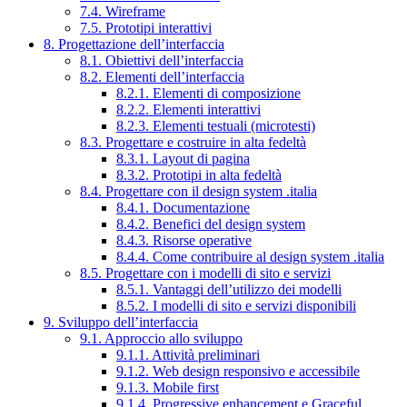
7.4. Wireframe
7.5. Prototipi interattivi
8. Progettazione dell’interfaccia
8.1. Obiettivi dell’interfaccia
8.2. Elementi dell’interfaccia
8.2.1. Elementi di composizione
8.2.2. Elementi interattivi
8.2.3. Elementi testuali (microtesti)
8.3. Progettare e costruire in alta fedeltà
8.3.1. Layout di pagina
8.3.2. Prototipi in alta fedeltà
8.4. Progettare con il design system .italia
8.4.1. Documentazione
8.4.2. Benefici del design system
8.4.3. Risorse operative
8.4.4. Come contribuire al design system .italia
8.5. Progettare con i modelli di sito e servizi
8.5.1. Vantaggi dell’utilizzo dei modelli
8.5.2. I modelli di sito e servizi disponibili
9. Sviluppo dell’interfaccia
9.1. Approccio allo sviluppo
9.1.1. Attività preliminari
9.1.2. Web design responsivo e accessibile
9.1.3. Mobile first
9.1.4. Progressive enhancement e Graceful