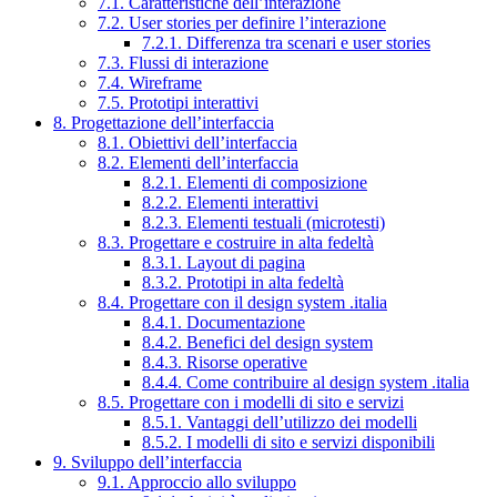
7.1. Caratteristiche dell’interazione
7.2. User stories per definire l’interazione
7.2.1. Differenza tra scenari e user stories
7.3. Flussi di interazione
7.4. Wireframe
7.5. Prototipi interattivi
8. Progettazione dell’interfaccia
8.1. Obiettivi dell’interfaccia
8.2. Elementi dell’interfaccia
8.2.1. Elementi di composizione
8.2.2. Elementi interattivi
8.2.3. Elementi testuali (microtesti)
8.3. Progettare e costruire in alta fedeltà
8.3.1. Layout di pagina
8.3.2. Prototipi in alta fedeltà
8.4. Progettare con il design system .italia
8.4.1. Documentazione
8.4.2. Benefici del design system
8.4.3. Risorse operative
8.4.4. Come contribuire al design system .italia
8.5. Progettare con i modelli di sito e servizi
8.5.1. Vantaggi dell’utilizzo dei modelli
8.5.2. I modelli di sito e servizi disponibili
9. Sviluppo dell’interfaccia
9.1. Approccio allo sviluppo