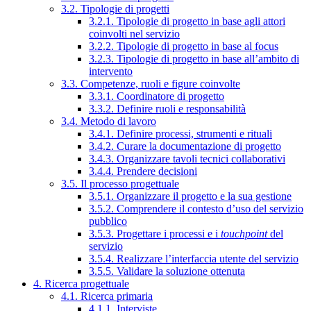
3.2. Tipologie di progetti
3.2.1. Tipologie di progetto in base agli attori
coinvolti nel servizio
3.2.2. Tipologie di progetto in base al focus
3.2.3. Tipologie di progetto in base all’ambito di
intervento
3.3. Competenze, ruoli e figure coinvolte
3.3.1. Coordinatore di progetto
3.3.2. Definire ruoli e responsabilità
3.4. Metodo di lavoro
3.4.1. Definire processi, strumenti e rituali
3.4.2. Curare la documentazione di progetto
3.4.3. Organizzare tavoli tecnici collaborativi
3.4.4. Prendere decisioni
3.5. Il processo progettuale
3.5.1. Organizzare il progetto e la sua gestione
3.5.2. Comprendere il contesto d’uso del servizio
pubblico
3.5.3. Progettare i processi e i
touchpoint
del
servizio
3.5.4. Realizzare l’interfaccia utente del servizio
3.5.5. Validare la soluzione ottenuta
4. Ricerca progettuale
4.1. Ricerca primaria
4.1.1. Interviste