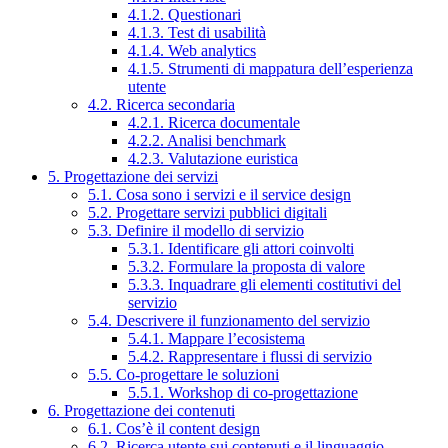
4.1.2. Questionari
4.1.3. Test di usabilità
4.1.4. Web analytics
4.1.5. Strumenti di mappatura dell’esperienza
utente
4.2. Ricerca secondaria
4.2.1. Ricerca documentale
4.2.2. Analisi benchmark
4.2.3. Valutazione euristica
5. Progettazione dei servizi
5.1. Cosa sono i servizi e il service design
5.2. Progettare servizi pubblici digitali
5.3. Definire il modello di servizio
5.3.1. Identificare gli attori coinvolti
5.3.2. Formulare la proposta di valore
5.3.3. Inquadrare gli elementi costitutivi del
servizio
5.4. Descrivere il funzionamento del servizio
5.4.1. Mappare l’ecosistema
5.4.2. Rappresentare i flussi di servizio
5.5. Co-progettare le soluzioni
5.5.1. Workshop di co-progettazione
6. Progettazione dei contenuti
6.1. Cos’è il content design
6.2. Ricerca utente sui contenuti e il linguaggio