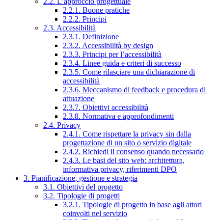
2.2. L’approccio progettuale
2.2.1. Buone pratiche
2.2.2. Principi
2.3. Accessibilità
2.3.1. Definizione
2.3.2. Accessibilità by design
2.3.3. Principi per l’accessibilità
2.3.4. Linee guida e criteri di successo
2.3.5. Come rilasciare una dichiarazione di
accessibilità
2.3.6. Meccanismo di feedback e procedura di
attuazione
2.3.7. Obiettivi accessibilità
2.3.8. Normativa e approfondimenti
2.4. Privacy
2.4.1. Come rispettare la privacy sin dalla
progettazione di un sito o servizio digitale
2.4.2. Richiedi il consenso quando necessario
2.4.3. Le basi del sito web: architettura,
informativa privacy, riferimenti DPO
3. Pianificazione, gestione e strategia
3.1. Obiettivi del progetto
3.2. Tipologie di progetti
3.2.1. Tipologie di progetto in base agli attori
coinvolti nel servizio