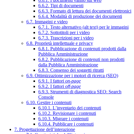
6.6.1. I documenti vanno sul web
6.6.2. Tipi di documenti
6.6.3. Formato di lettura dei documenti elettronici
6.6.4. Modalità di produzione dei documenti
6.7. Immagini e video
6.7.1. Testo alternativo (alt text) per le immagini
6.7.2. Sottotitoli per i video
6.7.3. Trascrizioni per i video
6.8. Proprietà intellettuale e privacy
6.8.1. Pubblicazione di contenuti prodotti dalla
Pubblica Amministrazione
6.8.2. Pubblicazione di contenuti non prodotti
dalla Pubblica Amministrazione
6.8.3. Consenso dei soggetti ritratti
6.9. Ottimizzazione per i motori di ricerca (SEO)
6.9.1. I fattori
on-page
6.9.2. I fattori
off-page
6.9.3. Strumenti di diagnostica SEO: Search
Console
6.10. Gestire i contenuti
6.10.1. L’inventario dei contenuti
6.10.2. Revisionare i contenuti
6.10.3. Migrare i contenuti
6.10.4. Pubblicare i contenuti
7. Progettazione dell’interazione