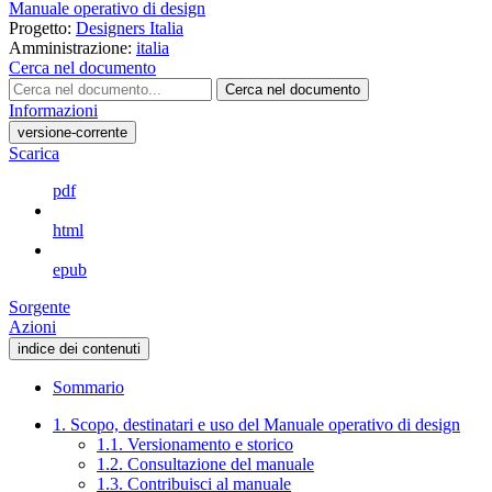
Manuale operativo di design
Progetto:
Designers Italia
Amministrazione:
italia
Cerca nel documento
Cerca nel documento
Informazioni
versione-corrente
Scarica
pdf
html
epub
Sorgente
Azioni
indice dei contenuti
Sommario
1. Scopo, destinatari e uso del Manuale operativo di design
1.1. Versionamento e storico
1.2. Consultazione del manuale
1.3. Contribuisci al manuale