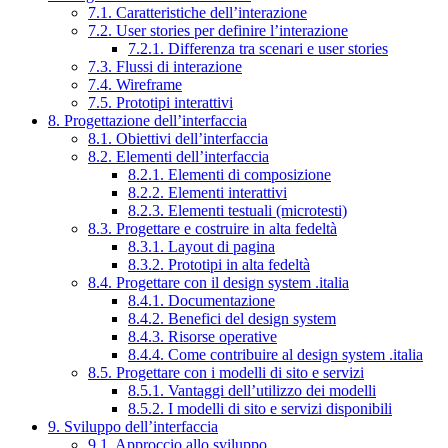
7.1. Caratteristiche dell’interazione
7.2. User stories per definire l’interazione
7.2.1. Differenza tra scenari e user stories
7.3. Flussi di interazione
7.4. Wireframe
7.5. Prototipi interattivi
8. Progettazione dell’interfaccia
8.1. Obiettivi dell’interfaccia
8.2. Elementi dell’interfaccia
8.2.1. Elementi di composizione
8.2.2. Elementi interattivi
8.2.3. Elementi testuali (microtesti)
8.3. Progettare e costruire in alta fedeltà
8.3.1. Layout di pagina
8.3.2. Prototipi in alta fedeltà
8.4. Progettare con il design system .italia
8.4.1. Documentazione
8.4.2. Benefici del design system
8.4.3. Risorse operative
8.4.4. Come contribuire al design system .italia
8.5. Progettare con i modelli di sito e servizi
8.5.1. Vantaggi dell’utilizzo dei modelli
8.5.2. I modelli di sito e servizi disponibili
9. Sviluppo dell’interfaccia
9.1. Approccio allo sviluppo