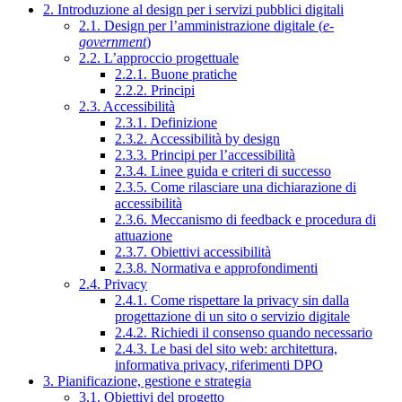
2. Introduzione al design per i servizi pubblici digitali
2.1. Design per l’amministrazione digitale (
e-
government
)
2.2. L’approccio progettuale
2.2.1. Buone pratiche
2.2.2. Principi
2.3. Accessibilità
2.3.1. Definizione
2.3.2. Accessibilità by design
2.3.3. Principi per l’accessibilità
2.3.4. Linee guida e criteri di successo
2.3.5. Come rilasciare una dichiarazione di
accessibilità
2.3.6. Meccanismo di feedback e procedura di
attuazione
2.3.7. Obiettivi accessibilità
2.3.8. Normativa e approfondimenti
2.4. Privacy
2.4.1. Come rispettare la privacy sin dalla
progettazione di un sito o servizio digitale
2.4.2. Richiedi il consenso quando necessario
2.4.3. Le basi del sito web: architettura,
informativa privacy, riferimenti DPO
3. Pianificazione, gestione e strategia
3.1. Obiettivi del progetto