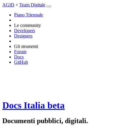
AGID
+
Team Digitale
Piano Triennale
Le community
Developers
Designers
Gli strumenti
Forum
Docs
GitHub
Docs Italia
beta
Documenti pubblici, digitali.