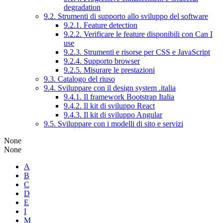
degradation
9.2. Strumenti di supporto allo sviluppo del software
9.2.1. Feature detection
9.2.2. Verificare le feature disponibili con Can I
use
9.2.3. Strumenti e risorse per CSS e JavaScript
9.2.4. Supporto browser
9.2.5. Misurare le prestazioni
9.3. Catalogo del riuso
9.4. Sviluppare con il design system .italia
9.4.1. Il framework Bootstrap Italia
9.4.2. Il kit di sviluppo React
9.4.3. Il kit di sviluppo Angular
9.5. Sviluppare con i modelli di sito e servizi
None
None
A
B
C
D
E
I
M