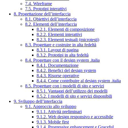
7.4. Wireframe
7.5. Prototipi interattivi
8. Progettazione dell’interfaccia
8.1. Obiettivi dell’interfaccia
8.2. Elementi dell’interfaccia
8.2.1. Elementi di composizione
8.2.2. Elementi interattivi
8.2.3. Elementi testuali (microtesti)
8.3. Progettare e costruire in alta fedeltà
8.3.1. Layout di pagina
8.3.2. Prototipi in alta fedeltà
8.4. Progettare con il design system .italia
8.4.1. Documentazione
8.4.2. Benefici del design system
8.4.3. Risorse operative
8.4.4. Come contribuire al design system .italia
8.5. Progettare con i modelli di sito e servizi
8.5.1. Vantaggi dell’utilizzo dei modelli
8.5.2. I modelli di sito e servizi disponibili
9. Sviluppo dell’interfaccia
9.1. Approccio allo sviluppo
9.1.1. Attività preliminari
9.1.2. Web design responsivo e accessibile
9.1.3. Mobile first
9.1.4. Progressive enhancement e Graceful