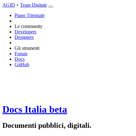
AGID
+
Team Digitale
Piano Triennale
Le community
Developers
Designers
Gli strumenti
Forum
Docs
GitHub
Docs Italia
beta
Documenti pubblici, digitali.