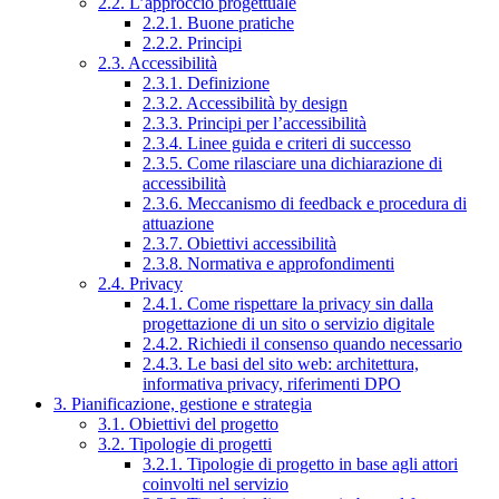
2.2. L’approccio progettuale
2.2.1. Buone pratiche
2.2.2. Principi
2.3. Accessibilità
2.3.1. Definizione
2.3.2. Accessibilità by design
2.3.3. Principi per l’accessibilità
2.3.4. Linee guida e criteri di successo
2.3.5. Come rilasciare una dichiarazione di
accessibilità
2.3.6. Meccanismo di feedback e procedura di
attuazione
2.3.7. Obiettivi accessibilità
2.3.8. Normativa e approfondimenti
2.4. Privacy
2.4.1. Come rispettare la privacy sin dalla
progettazione di un sito o servizio digitale
2.4.2. Richiedi il consenso quando necessario
2.4.3. Le basi del sito web: architettura,
informativa privacy, riferimenti DPO
3. Pianificazione, gestione e strategia
3.1. Obiettivi del progetto
3.2. Tipologie di progetti
3.2.1. Tipologie di progetto in base agli attori
coinvolti nel servizio