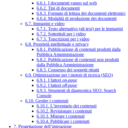
6.6.1. I documenti vanno sul web
6.6.2. Tipi di documenti
6.6.3. Formato di lettura dei documenti elettronici
6.6.4. Modalità di produzione dei documenti
6.7. Immagini e video
6.7.1. Testo alternativo (alt text) per le immagini
6.7.2. Sottotitoli per i video
6.7.3. Trascrizioni per i video
6.8. Proprietà intellettuale e privacy
6.8.1. Pubblicazione di contenuti prodotti dalla
Pubblica Amministrazione
6.8.2. Pubblicazione di contenuti non prodotti
dalla Pubblica Amministrazione
6.8.3. Consenso dei soggetti ritratti
6.9. Ottimizzazione per i motori di ricerca (SEO)
6.9.1. I fattori
on-page
6.9.2. I fattori
off-page
6.9.3. Strumenti di diagnostica SEO: Search
Console
6.10. Gestire i contenuti
6.10.1. L’inventario dei contenuti
6.10.2. Revisionare i contenuti
6.10.3. Migrare i contenuti
6.10.4. Pubblicare i contenuti
7. Progettazione dell’interazione