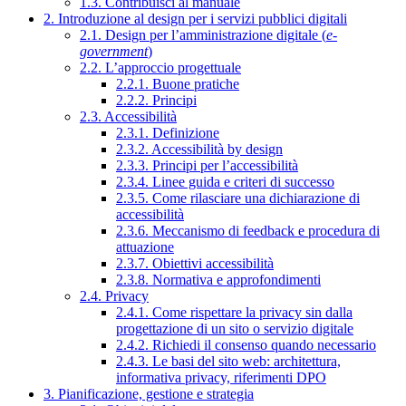
1.3. Contribuisci al manuale
2. Introduzione al design per i servizi pubblici digitali
2.1. Design per l’amministrazione digitale (
e-
government
)
2.2. L’approccio progettuale
2.2.1. Buone pratiche
2.2.2. Principi
2.3. Accessibilità
2.3.1. Definizione
2.3.2. Accessibilità by design
2.3.3. Principi per l’accessibilità
2.3.4. Linee guida e criteri di successo
2.3.5. Come rilasciare una dichiarazione di
accessibilità
2.3.6. Meccanismo di feedback e procedura di
attuazione
2.3.7. Obiettivi accessibilità
2.3.8. Normativa e approfondimenti
2.4. Privacy
2.4.1. Come rispettare la privacy sin dalla
progettazione di un sito o servizio digitale
2.4.2. Richiedi il consenso quando necessario
2.4.3. Le basi del sito web: architettura,
informativa privacy, riferimenti DPO
3. Pianificazione, gestione e strategia