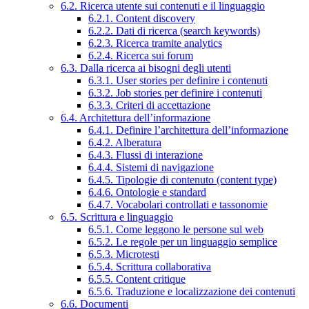
6.2. Ricerca utente sui contenuti e il linguaggio
6.2.1. Content discovery
6.2.2. Dati di ricerca (search keywords)
6.2.3. Ricerca tramite analytics
6.2.4. Ricerca sui forum
6.3. Dalla ricerca ai bisogni degli utenti
6.3.1. User stories per definire i contenuti
6.3.2. Job stories per definire i contenuti
6.3.3. Criteri di accettazione
6.4. Architettura dell’informazione
6.4.1. Definire l’architettura dell’informazione
6.4.2. Alberatura
6.4.3. Flussi di interazione
6.4.4. Sistemi di navigazione
6.4.5. Tipologie di contenuto (content type)
6.4.6. Ontologie e standard
6.4.7. Vocabolari controllati e tassonomie
6.5. Scrittura e linguaggio
6.5.1. Come leggono le persone sul web
6.5.2. Le regole per un linguaggio semplice
6.5.3. Microtesti
6.5.4. Scrittura collaborativa
6.5.5. Content critique
6.5.6. Traduzione e localizzazione dei contenuti
6.6. Documenti