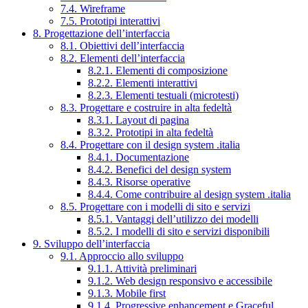
7.4. Wireframe
7.5. Prototipi interattivi
8. Progettazione dell’interfaccia
8.1. Obiettivi dell’interfaccia
8.2. Elementi dell’interfaccia
8.2.1. Elementi di composizione
8.2.2. Elementi interattivi
8.2.3. Elementi testuali (microtesti)
8.3. Progettare e costruire in alta fedeltà
8.3.1. Layout di pagina
8.3.2. Prototipi in alta fedeltà
8.4. Progettare con il design system .italia
8.4.1. Documentazione
8.4.2. Benefici del design system
8.4.3. Risorse operative
8.4.4. Come contribuire al design system .italia
8.5. Progettare con i modelli di sito e servizi
8.5.1. Vantaggi dell’utilizzo dei modelli
8.5.2. I modelli di sito e servizi disponibili
9. Sviluppo dell’interfaccia
9.1. Approccio allo sviluppo
9.1.1. Attività preliminari
9.1.2. Web design responsivo e accessibile
9.1.3. Mobile first
9.1.4. Progressive enhancement e Graceful