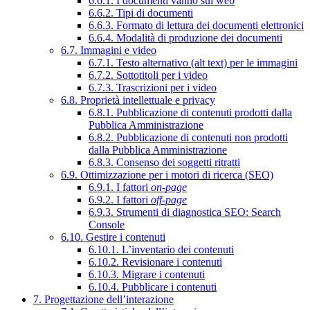
6.6.1. I documenti vanno sul web
6.6.2. Tipi di documenti
6.6.3. Formato di lettura dei documenti elettronici
6.6.4. Modalità di produzione dei documenti
6.7. Immagini e video
6.7.1. Testo alternativo (alt text) per le immagini
6.7.2. Sottotitoli per i video
6.7.3. Trascrizioni per i video
6.8. Proprietà intellettuale e privacy
6.8.1. Pubblicazione di contenuti prodotti dalla
Pubblica Amministrazione
6.8.2. Pubblicazione di contenuti non prodotti
dalla Pubblica Amministrazione
6.8.3. Consenso dei soggetti ritratti
6.9. Ottimizzazione per i motori di ricerca (SEO)
6.9.1. I fattori
on-page
6.9.2. I fattori
off-page
6.9.3. Strumenti di diagnostica SEO: Search
Console
6.10. Gestire i contenuti
6.10.1. L’inventario dei contenuti
6.10.2. Revisionare i contenuti
6.10.3. Migrare i contenuti
6.10.4. Pubblicare i contenuti
7. Progettazione dell’interazione