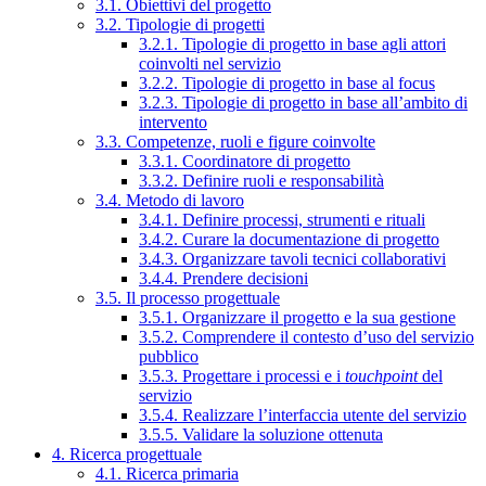
3.1. Obiettivi del progetto
3.2. Tipologie di progetti
3.2.1. Tipologie di progetto in base agli attori
coinvolti nel servizio
3.2.2. Tipologie di progetto in base al focus
3.2.3. Tipologie di progetto in base all’ambito di
intervento
3.3. Competenze, ruoli e figure coinvolte
3.3.1. Coordinatore di progetto
3.3.2. Definire ruoli e responsabilità
3.4. Metodo di lavoro
3.4.1. Definire processi, strumenti e rituali
3.4.2. Curare la documentazione di progetto
3.4.3. Organizzare tavoli tecnici collaborativi
3.4.4. Prendere decisioni
3.5. Il processo progettuale
3.5.1. Organizzare il progetto e la sua gestione
3.5.2. Comprendere il contesto d’uso del servizio
pubblico
3.5.3. Progettare i processi e i
touchpoint
del
servizio
3.5.4. Realizzare l’interfaccia utente del servizio
3.5.5. Validare la soluzione ottenuta
4. Ricerca progettuale
4.1. Ricerca primaria