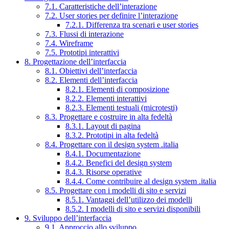
7.1. Caratteristiche dell’interazione
7.2. User stories per definire l’interazione
7.2.1. Differenza tra scenari e user stories
7.3. Flussi di interazione
7.4. Wireframe
7.5. Prototipi interattivi
8. Progettazione dell’interfaccia
8.1. Obiettivi dell’interfaccia
8.2. Elementi dell’interfaccia
8.2.1. Elementi di composizione
8.2.2. Elementi interattivi
8.2.3. Elementi testuali (microtesti)
8.3. Progettare e costruire in alta fedeltà
8.3.1. Layout di pagina
8.3.2. Prototipi in alta fedeltà
8.4. Progettare con il design system .italia
8.4.1. Documentazione
8.4.2. Benefici del design system
8.4.3. Risorse operative
8.4.4. Come contribuire al design system .italia
8.5. Progettare con i modelli di sito e servizi
8.5.1. Vantaggi dell’utilizzo dei modelli
8.5.2. I modelli di sito e servizi disponibili
9. Sviluppo dell’interfaccia
9.1. Approccio allo sviluppo