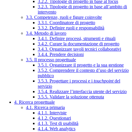
3.2.2. Tipologie di progetto in base al focus
3.2.3. Tipologie di progetto in base all’ambito di
intervento
3.3. Competenze, ruoli e figure coinvolte
3.3.1. Coordinatore di progetto
3.3.2. Definire ruoli e responsabilità
3.4. Metodo di lavoro
3.4.1. Definire processi, strumenti e rituali
3.4.2. Curare la documentazione di progetto
3.4.3. Organizzare tavoli tecnici collaborativi
3.4.4. Prendere decisioni
3.5. Il processo progettuale
3.5.1. Organizzare il progetto e la sua gestione
3.5.2. Comprendere il contesto d’uso del servizio
pubblico
3.5.3. Progettare i processi e i
touchpoint
del
servizio
3.5.4. Realizzare l’interfaccia utente del servizio
3.5.5. Validare la soluzione ottenuta
4. Ricerca progettuale
4.1. Ricerca primaria
4.1.1. Interviste
4.1.2. Questionari
4.1.3. Test di usabilità
4.1.4. Web analytics