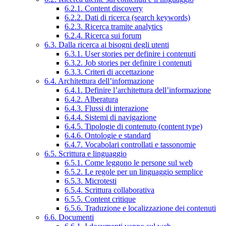
6.2.1. Content discovery
6.2.2. Dati di ricerca (search keywords)
6.2.3. Ricerca tramite analytics
6.2.4. Ricerca sui forum
6.3. Dalla ricerca ai bisogni degli utenti
6.3.1. User stories per definire i contenuti
6.3.2. Job stories per definire i contenuti
6.3.3. Criteri di accettazione
6.4. Architettura dell’informazione
6.4.1. Definire l’architettura dell’informazione
6.4.2. Alberatura
6.4.3. Flussi di interazione
6.4.4. Sistemi di navigazione
6.4.5. Tipologie di contenuto (content type)
6.4.6. Ontologie e standard
6.4.7. Vocabolari controllati e tassonomie
6.5. Scrittura e linguaggio
6.5.1. Come leggono le persone sul web
6.5.2. Le regole per un linguaggio semplice
6.5.3. Microtesti
6.5.4. Scrittura collaborativa
6.5.5. Content critique
6.5.6. Traduzione e localizzazione dei contenuti
6.6. Documenti