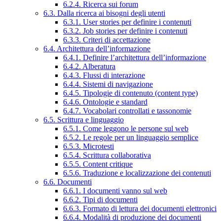
6.2.4. Ricerca sui forum
6.3. Dalla ricerca ai bisogni degli utenti
6.3.1. User stories per definire i contenuti
6.3.2. Job stories per definire i contenuti
6.3.3. Criteri di accettazione
6.4. Architettura dell’informazione
6.4.1. Definire l’architettura dell’informazione
6.4.2. Alberatura
6.4.3. Flussi di interazione
6.4.4. Sistemi di navigazione
6.4.5. Tipologie di contenuto (content type)
6.4.6. Ontologie e standard
6.4.7. Vocabolari controllati e tassonomie
6.5. Scrittura e linguaggio
6.5.1. Come leggono le persone sul web
6.5.2. Le regole per un linguaggio semplice
6.5.3. Microtesti
6.5.4. Scrittura collaborativa
6.5.5. Content critique
6.5.6. Traduzione e localizzazione dei contenuti
6.6. Documenti
6.6.1. I documenti vanno sul web
6.6.2. Tipi di documenti
6.6.3. Formato di lettura dei documenti elettronici
6.6.4. Modalità di produzione dei documenti