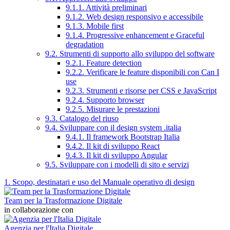
9.1.1. Attività preliminari
9.1.2. Web design responsivo e accessibile
9.1.3. Mobile first
9.1.4. Progressive enhancement e Graceful
degradation
9.2. Strumenti di supporto allo sviluppo del software
9.2.1. Feature detection
9.2.2. Verificare le feature disponibili con Can I
use
9.2.3. Strumenti e risorse per CSS e JavaScript
9.2.4. Supporto browser
9.2.5. Misurare le prestazioni
9.3. Catalogo del riuso
9.4. Sviluppare con il design system .italia
9.4.1. Il framework Bootstrap Italia
9.4.2. Il kit di sviluppo React
9.4.3. Il kit di sviluppo Angular
9.5. Sviluppare con i modelli di sito e servizi
1. Scopo, destinatari e uso del Manuale operativo di design
Team per la Trasformazione Digitale
in collaborazione con
Agenzia per l'Italia Digitale