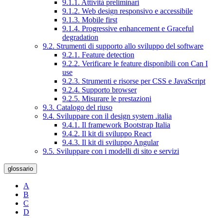
9.1.1. Attività preliminari
9.1.2. Web design responsivo e accessibile
9.1.3. Mobile first
9.1.4. Progressive enhancement e Graceful
degradation
9.2. Strumenti di supporto allo sviluppo del software
9.2.1. Feature detection
9.2.2. Verificare le feature disponibili con Can I
use
9.2.3. Strumenti e risorse per CSS e JavaScript
9.2.4. Supporto browser
9.2.5. Misurare le prestazioni
9.3. Catalogo del riuso
9.4. Sviluppare con il design system .italia
9.4.1. Il framework Bootstrap Italia
9.4.2. Il kit di sviluppo React
9.4.3. Il kit di sviluppo Angular
9.5. Sviluppare con i modelli di sito e servizi
glossario
A
B
C
D