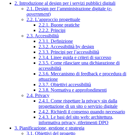
2. Introduzione al design per i servizi pubblici digitali
2.1. Design per l’amministrazione digitale (
e-
government
)
2.2. L’approccio progettuale
2.2.1. Buone pratiche
2.2.2. Principi
2.3. Accessibilità
2.3.1. Definizione
2.3.2. Accessibilità by design
2.3.3. Principi per l’accessibilità
2.3.4. Linee guida e criteri di successo
2.3.5. Come rilasciare una dichiarazione di
accessibilità
2.3.6. Meccanismo di feedback e procedura di
attuazione
2.3.7. Obiettivi accessibilità
2.3.8. Normativa e approfondimenti
2.4. Privacy
2.4.1. Come rispettare la privacy sin dalla
progettazione di un sito o servizio digitale
2.4.2. Richiedi il consenso quando necessario
2.4.3. Le basi del sito web: architettura,
informativa privacy, riferimenti DPO
3. Pianificazione, gestione e strategia
3.1. Obiettivi del progetto