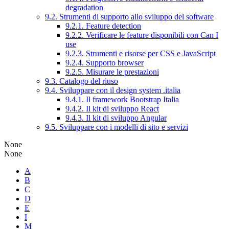
degradation
9.2. Strumenti di supporto allo sviluppo del software
9.2.1. Feature detection
9.2.2. Verificare le feature disponibili con Can I
use
9.2.3. Strumenti e risorse per CSS e JavaScript
9.2.4. Supporto browser
9.2.5. Misurare le prestazioni
9.3. Catalogo del riuso
9.4. Sviluppare con il design system .italia
9.4.1. Il framework Bootstrap Italia
9.4.2. Il kit di sviluppo React
9.4.3. Il kit di sviluppo Angular
9.5. Sviluppare con i modelli di sito e servizi
None
None
A
B
C
D
E
I
M