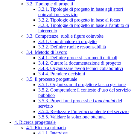
3.2. Tipologie di progetti
3.2.1. Tipologie di progetto in base agli attori
coinvolti nel servizio
3.2.2. Tipologie di progetto in base al focus
3.2.3. Tipologie di progetto in base all’ambito di
intervento
3.3. Competenze, ruoli e figure coinvolte
3.3.1. Coordinatore di progetto
3.3.2. Definire ruoli e responsabilità
3.4. Metodo di lavoro
3.4.1. Definire processi, strumenti e rituali
3.4.2. Curare la documentazione di progetto
3.4.3. Organizzare tavoli tecnici collaborativi
3.4.4. Prendere decisioni
3.5. Il processo progettuale
3.5.1. Organizzare il progetto e la sua gestione
3.5.2. Comprendere il contesto d’uso del servizio
pubblico
3.5.3. Progettare i processi e i
touchpoint
del
servizio
3.5.4. Realizzare l’interfaccia utente del servizio
3.5.5. Validare la soluzione ottenuta
4. Ricerca progettuale
4.1. Ricerca primaria
4.1.1. Interviste