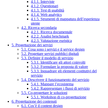
4.1.1. Interviste
4.1.2. Questionari
4.1.3. Test di usabilità
4.1.4. Web analytics
4.1.5. Strumenti di mappatura dell’esperienza
utente
4.2. Ricerca secondaria
4.2.1. Ricerca documentale
4.2.2. Analisi benchmark
4.2.3. Valutazione euristica
5. Progettazione dei servizi
5.1. Cosa sono i servizi e il service design
5.2. Progettare servizi pubblici digitali
5.3. Definire il modello di servizio
5.3.1. Identificare gli attori coinvolti
5.3.2. Formulare la proposta di valore
5.3.3. Inquadrare gli elementi costitutivi del
servizio
5.4. Descrivere il funzionamento del servizio
5.4.1. Mappare l’ecosistema
5.4.2. Rappresentare i flussi di servizio
5.5. Co-progettare le soluzioni
5.5.1. Workshop di co-progettazione
6. Progettazione dei contenuti
6.1. Cos’è il content design