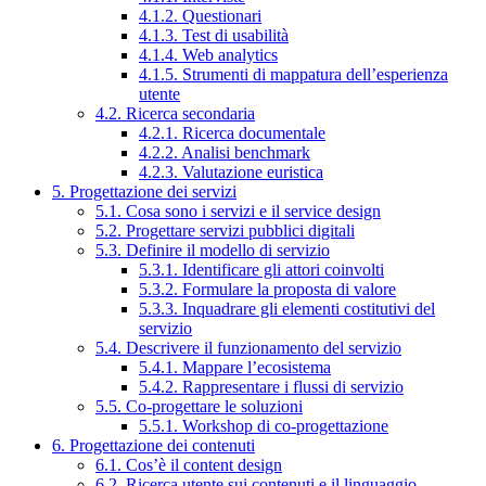
4.1.2. Questionari
4.1.3. Test di usabilità
4.1.4. Web analytics
4.1.5. Strumenti di mappatura dell’esperienza
utente
4.2. Ricerca secondaria
4.2.1. Ricerca documentale
4.2.2. Analisi benchmark
4.2.3. Valutazione euristica
5. Progettazione dei servizi
5.1. Cosa sono i servizi e il service design
5.2. Progettare servizi pubblici digitali
5.3. Definire il modello di servizio
5.3.1. Identificare gli attori coinvolti
5.3.2. Formulare la proposta di valore
5.3.3. Inquadrare gli elementi costitutivi del
servizio
5.4. Descrivere il funzionamento del servizio
5.4.1. Mappare l’ecosistema
5.4.2. Rappresentare i flussi di servizio
5.5. Co-progettare le soluzioni
5.5.1. Workshop di co-progettazione
6. Progettazione dei contenuti
6.1. Cos’è il content design
6.2. Ricerca utente sui contenuti e il linguaggio