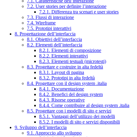
7.1. Caratteristiche dell’interazione
7.2. User stories per definire l’interazione
7.2.1. Differenza tra scenari e user stories
7.3. Flussi di interazione
7.4. Wireframe
7.5. Prototipi interattivi
8. Progettazione dell’interfaccia
8.1. Obiettivi dell’interfaccia
8.2. Elementi dell’interfaccia
8.2.1. Elementi di composizione
8.2.2. Elementi interattivi
8.2.3. Elementi testuali (microtesti)
8.3. Progettare e costruire in alta fedeltà
8.3.1. Layout di pagina
8.3.2. Prototipi in alta fedeltà
8.4. Progettare con il design system .italia
8.4.1. Documentazione
8.4.2. Benefici del design system
8.4.3. Risorse operative
8.4.4. Come contribuire al design system .italia
8.5. Progettare con i modelli di sito e servizi
8.5.1. Vantaggi dell’utilizzo dei modelli
8.5.2. I modelli di sito e servizi disponibili
9. Sviluppo dell’interfaccia
9.1. Approccio allo sviluppo