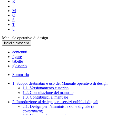
E
I
M
O
S
T
U
Manuale operativo di design
indici e glossario
contenuti
figure
tabelle
glossario
Sommario
1. Scopo, destinatari e uso del Manuale operativo di design
1.1. Versionamento e storico
1.2. Consultazione del manuale
1.3. Contribuisci al manuale
2. Introduzione al design per i servizi pubblici digitali
2.1. Design per l’amministrazione digitale (
e-
government
)