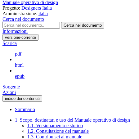
Manuale operativo di design
Progetto:
Designers Italia
Amministrazione:
italia
Cerca nel documento
Cerca nel documento
Informazioni
versione-corrente
Scarica
pdf
html
epub
Sorgente
Azioni
indice dei contenuti
Sommario
1. Scopo, destinatari e uso del Manuale operativo di design
1.1. Versionamento e storico
1.2. Consultazione del manuale
1.3. Contribuisci al manuale