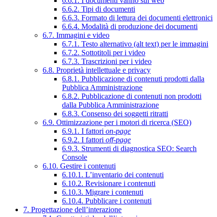
6.6.1. I documenti vanno sul web
6.6.2. Tipi di documenti
6.6.3. Formato di lettura dei documenti elettronici
6.6.4. Modalità di produzione dei documenti
6.7. Immagini e video
6.7.1. Testo alternativo (alt text) per le immagini
6.7.2. Sottotitoli per i video
6.7.3. Trascrizioni per i video
6.8. Proprietà intellettuale e privacy
6.8.1. Pubblicazione di contenuti prodotti dalla
Pubblica Amministrazione
6.8.2. Pubblicazione di contenuti non prodotti
dalla Pubblica Amministrazione
6.8.3. Consenso dei soggetti ritratti
6.9. Ottimizzazione per i motori di ricerca (SEO)
6.9.1. I fattori
on-page
6.9.2. I fattori
off-page
6.9.3. Strumenti di diagnostica SEO: Search
Console
6.10. Gestire i contenuti
6.10.1. L’inventario dei contenuti
6.10.2. Revisionare i contenuti
6.10.3. Migrare i contenuti
6.10.4. Pubblicare i contenuti
7. Progettazione dell’interazione