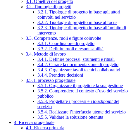
3.1. Obiettivi del progetto
3.2. Tipologie di progetti
3.2.1. Tipologie di progetto in base agli attori
coinvolti nel servizio
3.2.2. Tipologie di progetto in base al focus
3.2.3. Tipologie di progetto in base all’ambito di
intervento
3.3. Competenze, ruoli e figure coinvolte
3.3.1. Coordinatore di progetto
3.3.2. Definire ruoli e responsabilità
3.4. Metodo di lavoro
3.4.1. Definire processi, strumenti e rituali
3.4.2. Curare la documentazione di progetto
3.4.3. Organizzare tavoli tecnici collaborativi
3.4.4. Prendere decisioni
3.5. Il processo progettuale
3.5.1. Organizzare il progetto e la sua gestione
3.5.2. Comprendere il contesto d’uso del servizio
pubblico
3.5.3. Progettare i processi e i
touchpoint
del
servizio
3.5.4. Realizzare l’interfaccia utente del servizio
3.5.5. Validare la soluzione ottenuta
4. Ricerca progettuale
4.1. Ricerca primaria