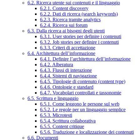
6.2. Ricerca utente sui contenuti e il linguaggio
6.2.1. Content discovery
6.2.2. Dati di ricerca (search keywords)
6.2.3. Ricerca tramite analytics
6.2.4. Ricerca sui forum
6.3. Dalla ricerca ai bisogni degli utenti
6.3.1. User stories per definire i contenuti
6.3.2. Job stories per definire i contenuti
6.3.3. Criteri di accettazione
6.4. Architettura dell’informazione
6.4.1. Definire l’architettura dell’informazione
6.4.2. Alberatura
6.4.3. Flussi di interazione
6.4.4. Sistemi di navigazione
6.4.5. Tipologie di contenuto (content type)
6.4.6. Ontologie e standard
6.4.7. Vocabolari controllati e tassonomie
6.5. Scrittura e linguaggio
6.5.1. Come leggono le persone sul web
6.5.2. Le regole per un linguaggio semplice
6.5.3. Microtesti
6.5.4. Scrittura collaborativa
6.5.5. Content critique
6.5.6. Traduzione e localizzazione dei contenuti
6.6. Documenti