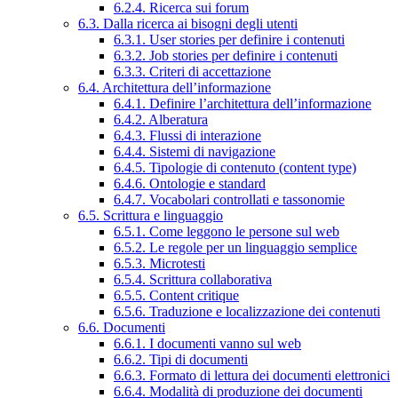
6.2.4. Ricerca sui forum
6.3. Dalla ricerca ai bisogni degli utenti
6.3.1. User stories per definire i contenuti
6.3.2. Job stories per definire i contenuti
6.3.3. Criteri di accettazione
6.4. Architettura dell’informazione
6.4.1. Definire l’architettura dell’informazione
6.4.2. Alberatura
6.4.3. Flussi di interazione
6.4.4. Sistemi di navigazione
6.4.5. Tipologie di contenuto (content type)
6.4.6. Ontologie e standard
6.4.7. Vocabolari controllati e tassonomie
6.5. Scrittura e linguaggio
6.5.1. Come leggono le persone sul web
6.5.2. Le regole per un linguaggio semplice
6.5.3. Microtesti
6.5.4. Scrittura collaborativa
6.5.5. Content critique
6.5.6. Traduzione e localizzazione dei contenuti
6.6. Documenti
6.6.1. I documenti vanno sul web
6.6.2. Tipi di documenti
6.6.3. Formato di lettura dei documenti elettronici
6.6.4. Modalità di produzione dei documenti