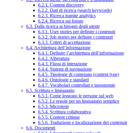
6.2.1. Content discovery
6.2.2. Dati di ricerca (search keywords)
6.2.3. Ricerca tramite analytics
6.2.4. Ricerca sui forum
6.3. Dalla ricerca ai bisogni degli utenti
6.3.1. User stories per definire i contenuti
6.3.2. Job stories per definire i contenuti
6.3.3. Criteri di accettazione
6.4. Architettura dell’informazione
6.4.1. Definire l’architettura dell’informazione
6.4.2. Alberatura
6.4.3. Flussi di interazione
6.4.4. Sistemi di navigazione
6.4.5. Tipologie di contenuto (content type)
6.4.6. Ontologie e standard
6.4.7. Vocabolari controllati e tassonomie
6.5. Scrittura e linguaggio
6.5.1. Come leggono le persone sul web
6.5.2. Le regole per un linguaggio semplice
6.5.3. Microtesti
6.5.4. Scrittura collaborativa
6.5.5. Content critique
6.5.6. Traduzione e localizzazione dei contenuti
6.6. Documenti