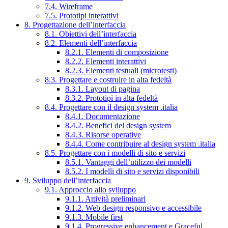
7.4. Wireframe
7.5. Prototipi interattivi
8. Progettazione dell’interfaccia
8.1. Obiettivi dell’interfaccia
8.2. Elementi dell’interfaccia
8.2.1. Elementi di composizione
8.2.2. Elementi interattivi
8.2.3. Elementi testuali (microtesti)
8.3. Progettare e costruire in alta fedeltà
8.3.1. Layout di pagina
8.3.2. Prototipi in alta fedeltà
8.4. Progettare con il design system .italia
8.4.1. Documentazione
8.4.2. Benefici del design system
8.4.3. Risorse operative
8.4.4. Come contribuire al design system .italia
8.5. Progettare con i modelli di sito e servizi
8.5.1. Vantaggi dell’utilizzo dei modelli
8.5.2. I modelli di sito e servizi disponibili
9. Sviluppo dell’interfaccia
9.1. Approccio allo sviluppo
9.1.1. Attività preliminari
9.1.2. Web design responsivo e accessibile
9.1.3. Mobile first
9.1.4. Progressive enhancement e Graceful