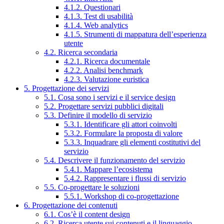
4.1.2. Questionari
4.1.3. Test di usabilità
4.1.4. Web analytics
4.1.5. Strumenti di mappatura dell’esperienza
utente
4.2. Ricerca secondaria
4.2.1. Ricerca documentale
4.2.2. Analisi benchmark
4.2.3. Valutazione euristica
5. Progettazione dei servizi
5.1. Cosa sono i servizi e il service design
5.2. Progettare servizi pubblici digitali
5.3. Definire il modello di servizio
5.3.1. Identificare gli attori coinvolti
5.3.2. Formulare la proposta di valore
5.3.3. Inquadrare gli elementi costitutivi del
servizio
5.4. Descrivere il funzionamento del servizio
5.4.1. Mappare l’ecosistema
5.4.2. Rappresentare i flussi di servizio
5.5. Co-progettare le soluzioni
5.5.1. Workshop di co-progettazione
6. Progettazione dei contenuti
6.1. Cos’è il content design
6.2. Ricerca utente sui contenuti e il linguaggio