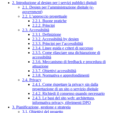
2. Introduzione al design per i servizi pubblici digitali
2.1. Design per l’amministrazione digitale (
e-
government
)
2.2. L’approccio progettuale
2.2.1. Buone pratiche
2.2.2. Principi
2.3. Accessibilità
2.3.1. Definizione
2.3.2. Accessibilità by design
2.3.3. Principi per l’accessibilità
2.3.4. Linee guida e criteri di successo
2.3.5. Come rilasciare una dichiarazione di
accessibilità
2.3.6. Meccanismo di feedback e procedura di
attuazione
2.3.7. Obiettivi accessibilità
2.3.8. Normativa e approfondimenti
2.4. Privacy
2.4.1. Come rispettare la privacy sin dalla
progettazione di un sito o servizio digitale
2.4.2. Richiedi il consenso quando necessario
2.4.3. Le basi del sito web: architettura,
informativa privacy, riferimenti DPO
3. Pianificazione, gestione e strategia
3.1. Obiettivi del progetto