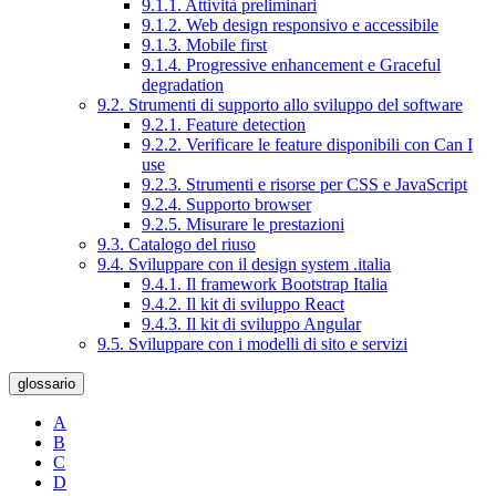
9.1.1. Attività preliminari
9.1.2. Web design responsivo e accessibile
9.1.3. Mobile first
9.1.4. Progressive enhancement e Graceful
degradation
9.2. Strumenti di supporto allo sviluppo del software
9.2.1. Feature detection
9.2.2. Verificare le feature disponibili con Can I
use
9.2.3. Strumenti e risorse per CSS e JavaScript
9.2.4. Supporto browser
9.2.5. Misurare le prestazioni
9.3. Catalogo del riuso
9.4. Sviluppare con il design system .italia
9.4.1. Il framework Bootstrap Italia
9.4.2. Il kit di sviluppo React
9.4.3. Il kit di sviluppo Angular
9.5. Sviluppare con i modelli di sito e servizi
glossario
A
B
C
D