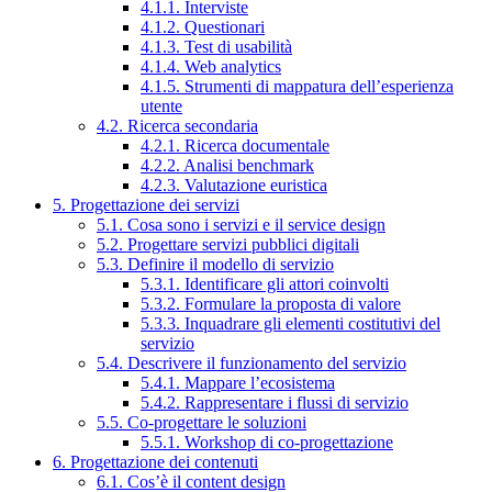
4.1.1. Interviste
4.1.2. Questionari
4.1.3. Test di usabilità
4.1.4. Web analytics
4.1.5. Strumenti di mappatura dell’esperienza
utente
4.2. Ricerca secondaria
4.2.1. Ricerca documentale
4.2.2. Analisi benchmark
4.2.3. Valutazione euristica
5. Progettazione dei servizi
5.1. Cosa sono i servizi e il service design
5.2. Progettare servizi pubblici digitali
5.3. Definire il modello di servizio
5.3.1. Identificare gli attori coinvolti
5.3.2. Formulare la proposta di valore
5.3.3. Inquadrare gli elementi costitutivi del
servizio
5.4. Descrivere il funzionamento del servizio
5.4.1. Mappare l’ecosistema
5.4.2. Rappresentare i flussi di servizio
5.5. Co-progettare le soluzioni
5.5.1. Workshop di co-progettazione
6. Progettazione dei contenuti
6.1. Cos’è il content design