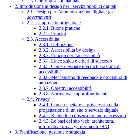
1.3. Contribuisci al manuale
2. Introduzione al design per i servizi pubblici digitali
2.1. Design per l’amministrazione digitale (
e-
government
)
2.2. L’approccio progettuale
2.2.1. Buone pratiche
2.2.2. Principi
2.3. Accessibilità
2.3.1. Definizione
2.3.2. Accessibilità by design
2.3.3. Principi per l’accessibilità
2.3.4. Linee guida e criteri di successo
2.3.5. Come rilasciare una dichiarazione di
accessibilità
2.3.6. Meccanismo di feedback e procedura di
attuazione
2.3.7. Obiettivi accessibilità
2.3.8. Normativa e approfondimenti
2.4. Privacy
2.4.1. Come rispettare la privacy sin dalla
progettazione di un sito o servizio digitale
2.4.2. Richiedi il consenso quando necessario
2.4.3. Le basi del sito web: architettura,
informativa privacy, riferimenti DPO
3. Pianificazione, gestione e strategia