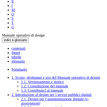
E
I
M
O
S
T
U
Manuale operativo di design
indici e glossario
contenuti
figure
tabelle
glossario
Sommario
1. Scopo, destinatari e uso del Manuale operativo di design
1.1. Versionamento e storico
1.2. Consultazione del manuale
1.3. Contribuisci al manuale
2. Introduzione al design per i servizi pubblici digitali
2.1. Design per l’amministrazione digitale (
e-
government
)