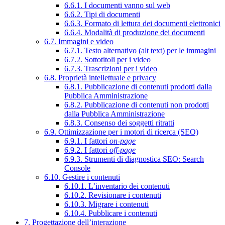
6.6.1. I documenti vanno sul web
6.6.2. Tipi di documenti
6.6.3. Formato di lettura dei documenti elettronici
6.6.4. Modalità di produzione dei documenti
6.7. Immagini e video
6.7.1. Testo alternativo (alt text) per le immagini
6.7.2. Sottotitoli per i video
6.7.3. Trascrizioni per i video
6.8. Proprietà intellettuale e privacy
6.8.1. Pubblicazione di contenuti prodotti dalla
Pubblica Amministrazione
6.8.2. Pubblicazione di contenuti non prodotti
dalla Pubblica Amministrazione
6.8.3. Consenso dei soggetti ritratti
6.9. Ottimizzazione per i motori di ricerca (SEO)
6.9.1. I fattori
on-page
6.9.2. I fattori
off-page
6.9.3. Strumenti di diagnostica SEO: Search
Console
6.10. Gestire i contenuti
6.10.1. L’inventario dei contenuti
6.10.2. Revisionare i contenuti
6.10.3. Migrare i contenuti
6.10.4. Pubblicare i contenuti
7. Progettazione dell’interazione