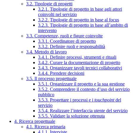
3.2. Tipologie di progetti
3.2.1. Tipologie di progetto in base agli attori
coinvolti nel servizio
3.2.2. Tipologie di progetto in base al focus
3.2.3. Tipologie di progetto in base all’ambito di
intervento
3.3. Competenze, ruoli e figure coinvolte
3.3.1. Coordinatore di progetto
3.3.2. Definire ruoli e responsabilità
3.4. Metodo di lavoro
3.4.1. Definire processi, strumenti e rituali
3.4.2. Curare la documentazione di progetto
3.4.3. Organizzare tavoli tecnici collaborativi
3.4.4. Prendere decisioni
3.5. Il processo progettuale
3.5.1. Organizzare il progetto e la sua gestione
3.5.2. Comprendere il contesto d’uso del servizio
pubblico
3.5.3. Progettare i processi e i
touchpoint
del
servizio
3.5.4. Realizzare l’interfaccia utente del servizio
3.5.5. Validare la soluzione ottenuta
4. Ricerca progettuale
4.1. Ricerca primaria
4.1.1. Interviste