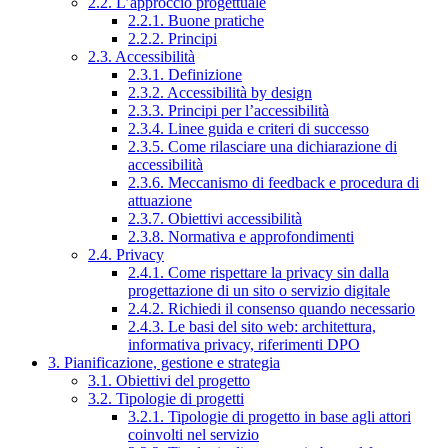
2.2. L’approccio progettuale
2.2.1. Buone pratiche
2.2.2. Principi
2.3. Accessibilità
2.3.1. Definizione
2.3.2. Accessibilità by design
2.3.3. Principi per l’accessibilità
2.3.4. Linee guida e criteri di successo
2.3.5. Come rilasciare una dichiarazione di
accessibilità
2.3.6. Meccanismo di feedback e procedura di
attuazione
2.3.7. Obiettivi accessibilità
2.3.8. Normativa e approfondimenti
2.4. Privacy
2.4.1. Come rispettare la privacy sin dalla
progettazione di un sito o servizio digitale
2.4.2. Richiedi il consenso quando necessario
2.4.3. Le basi del sito web: architettura,
informativa privacy, riferimenti DPO
3. Pianificazione, gestione e strategia
3.1. Obiettivi del progetto
3.2. Tipologie di progetti
3.2.1. Tipologie di progetto in base agli attori
coinvolti nel servizio