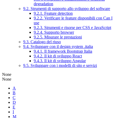
degradation
9.2. Strumenti di supporto allo sviluppo del software
9.2.1. Feature detection
9.2.2. Verificare le feature disponibili con Can I
use
9.2.3. Strumenti e risorse per CSS e JavaScript
9.2.4. Supporto browser
9.2.5. Misurare le prestazioni
9.3. Catalogo del riuso
9.4. Sviluppare con il design system .italia
9.4.1. Il framework Bootstrap Italia
9.4.2. Il kit di sviluppo React
9.4.3. Il kit di sviluppo Angular
9.5. Sviluppare con i modelli di sito e servizi
None
None
A
B
C
D
E
I
M