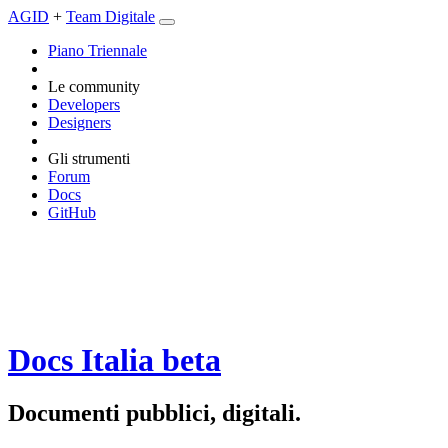
AGID
+
Team Digitale
Piano Triennale
Le community
Developers
Designers
Gli strumenti
Forum
Docs
GitHub
Docs Italia
beta
Documenti pubblici, digitali.