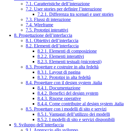
7.1. Caratteristiche dell’interazione
7.2. User stories per definire l’interazione
7.2.1. Differenza tra scenari e user stories
7.3. Flussi di interazione
7.4. Wireframe
7.5. Prototipi interattivi
8. Progettazione dell’interfaccia
8.1. Obiettivi dell’interfaccia
8.2. Elementi dell’interfaccia
8.2.1. Elementi di composizione
8.2.2. Elementi interattivi
8.2.3. Elementi testuali (microtesti)
8.3. Progettare e costruire in alta fedeltà
8.3.1. Layout di pagina
8.3.2. Prototipi in alta fedeltà
8.4. Progettare con il design system .italia
8.4.1. Documentazione
8.4.2. Benefici del design system
8.4.3. Risorse operative
8.4.4. Come contribuire al design system .italia
8.5. Progettare con i modelli di sito e servizi
8.5.1. Vantaggi dell’utilizzo dei modelli
8.5.2. I modelli di sito e servizi disponibili
9. Sviluppo dell’interfaccia
9.1. Approccio allo sviluppo