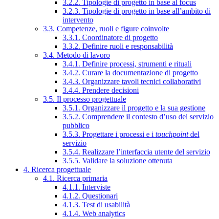
3.2.2. Tipologie di progetto in base al focus
3.2.3. Tipologie di progetto in base all’ambito di
intervento
3.3. Competenze, ruoli e figure coinvolte
3.3.1. Coordinatore di progetto
3.3.2. Definire ruoli e responsabilità
3.4. Metodo di lavoro
3.4.1. Definire processi, strumenti e rituali
3.4.2. Curare la documentazione di progetto
3.4.3. Organizzare tavoli tecnici collaborativi
3.4.4. Prendere decisioni
3.5. Il processo progettuale
3.5.1. Organizzare il progetto e la sua gestione
3.5.2. Comprendere il contesto d’uso del servizio
pubblico
3.5.3. Progettare i processi e i
touchpoint
del
servizio
3.5.4. Realizzare l’interfaccia utente del servizio
3.5.5. Validare la soluzione ottenuta
4. Ricerca progettuale
4.1. Ricerca primaria
4.1.1. Interviste
4.1.2. Questionari
4.1.3. Test di usabilità
4.1.4. Web analytics