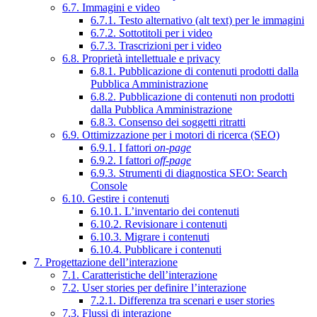
6.7. Immagini e video
6.7.1. Testo alternativo (alt text) per le immagini
6.7.2. Sottotitoli per i video
6.7.3. Trascrizioni per i video
6.8. Proprietà intellettuale e privacy
6.8.1. Pubblicazione di contenuti prodotti dalla
Pubblica Amministrazione
6.8.2. Pubblicazione di contenuti non prodotti
dalla Pubblica Amministrazione
6.8.3. Consenso dei soggetti ritratti
6.9. Ottimizzazione per i motori di ricerca (SEO)
6.9.1. I fattori
on-page
6.9.2. I fattori
off-page
6.9.3. Strumenti di diagnostica SEO: Search
Console
6.10. Gestire i contenuti
6.10.1. L’inventario dei contenuti
6.10.2. Revisionare i contenuti
6.10.3. Migrare i contenuti
6.10.4. Pubblicare i contenuti
7. Progettazione dell’interazione
7.1. Caratteristiche dell’interazione
7.2. User stories per definire l’interazione
7.2.1. Differenza tra scenari e user stories
7.3. Flussi di interazione