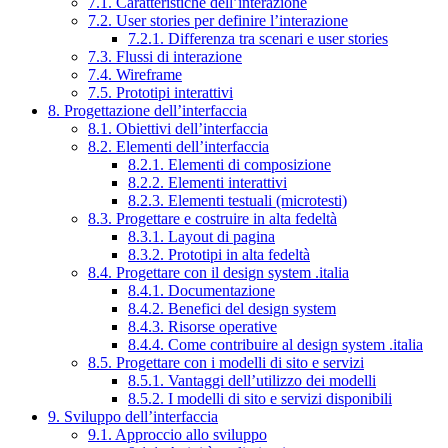
7.1. Caratteristiche dell’interazione
7.2. User stories per definire l’interazione
7.2.1. Differenza tra scenari e user stories
7.3. Flussi di interazione
7.4. Wireframe
7.5. Prototipi interattivi
8. Progettazione dell’interfaccia
8.1. Obiettivi dell’interfaccia
8.2. Elementi dell’interfaccia
8.2.1. Elementi di composizione
8.2.2. Elementi interattivi
8.2.3. Elementi testuali (microtesti)
8.3. Progettare e costruire in alta fedeltà
8.3.1. Layout di pagina
8.3.2. Prototipi in alta fedeltà
8.4. Progettare con il design system .italia
8.4.1. Documentazione
8.4.2. Benefici del design system
8.4.3. Risorse operative
8.4.4. Come contribuire al design system .italia
8.5. Progettare con i modelli di sito e servizi
8.5.1. Vantaggi dell’utilizzo dei modelli
8.5.2. I modelli di sito e servizi disponibili
9. Sviluppo dell’interfaccia
9.1. Approccio allo sviluppo