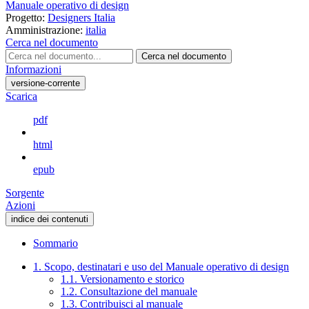
Manuale operativo di design
Progetto:
Designers Italia
Amministrazione:
italia
Cerca nel documento
Cerca nel documento
Informazioni
versione-corrente
Scarica
pdf
html
epub
Sorgente
Azioni
indice dei contenuti
Sommario
1. Scopo, destinatari e uso del Manuale operativo di design
1.1. Versionamento e storico
1.2. Consultazione del manuale
1.3. Contribuisci al manuale