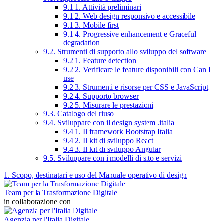
9.1.1. Attività preliminari
9.1.2. Web design responsivo e accessibile
9.1.3. Mobile first
9.1.4. Progressive enhancement e Graceful
degradation
9.2. Strumenti di supporto allo sviluppo del software
9.2.1. Feature detection
9.2.2. Verificare le feature disponibili con Can I
use
9.2.3. Strumenti e risorse per CSS e JavaScript
9.2.4. Supporto browser
9.2.5. Misurare le prestazioni
9.3. Catalogo del riuso
9.4. Sviluppare con il design system .italia
9.4.1. Il framework Bootstrap Italia
9.4.2. Il kit di sviluppo React
9.4.3. Il kit di sviluppo Angular
9.5. Sviluppare con i modelli di sito e servizi
1. Scopo, destinatari e uso del Manuale operativo di design
Team per la Trasformazione Digitale
in collaborazione con
Agenzia per l'Italia Digitale