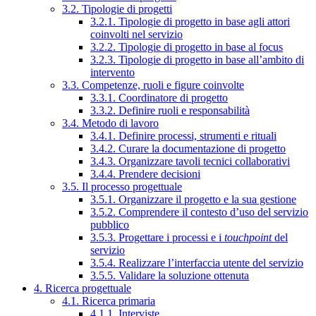
3.2. Tipologie di progetti
3.2.1. Tipologie di progetto in base agli attori
coinvolti nel servizio
3.2.2. Tipologie di progetto in base al focus
3.2.3. Tipologie di progetto in base all’ambito di
intervento
3.3. Competenze, ruoli e figure coinvolte
3.3.1. Coordinatore di progetto
3.3.2. Definire ruoli e responsabilità
3.4. Metodo di lavoro
3.4.1. Definire processi, strumenti e rituali
3.4.2. Curare la documentazione di progetto
3.4.3. Organizzare tavoli tecnici collaborativi
3.4.4. Prendere decisioni
3.5. Il processo progettuale
3.5.1. Organizzare il progetto e la sua gestione
3.5.2. Comprendere il contesto d’uso del servizio
pubblico
3.5.3. Progettare i processi e i
touchpoint
del
servizio
3.5.4. Realizzare l’interfaccia utente del servizio
3.5.5. Validare la soluzione ottenuta
4. Ricerca progettuale
4.1. Ricerca primaria
4.1.1. Interviste