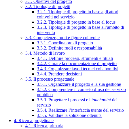
3.1. Obiettivi del progetto
3.2. Tipologie di progetti
3.2.1. Tipologie di progetto in base agli attori
coinvolti nel servizio
3.2.2. Tipologie di progetto in base al focus
3.2.3. Tipologie di progetto in base all’ambito di
intervento
3.3. Competenze, ruoli e figure coinvolte
3.3.1. Coordinatore di progetto
3.3.2. Definire ruoli e responsabilità
3.4. Metodo di lavoro
3.4.1. Definire processi, strumenti e rituali
3.4.2. Curare la documentazione di progetto
3.4.3. Organizzare tavoli tecnici collaborativi
3.4.4. Prendere decisioni
3.5. Il processo progettuale
3.5.1. Organizzare il progetto e la sua gestione
3.5.2. Comprendere il contesto d’uso del servizio
pubblico
3.5.3. Progettare i processi e i
touchpoint
del
servizio
3.5.4. Realizzare l’interfaccia utente del servizio
3.5.5. Validare la soluzione ottenuta
4. Ricerca progettuale
4.1. Ricerca primaria