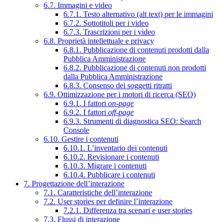
6.7. Immagini e video
6.7.1. Testo alternativo (alt text) per le immagini
6.7.2. Sottotitoli per i video
6.7.3. Trascrizioni per i video
6.8. Proprietà intellettuale e privacy
6.8.1. Pubblicazione di contenuti prodotti dalla
Pubblica Amministrazione
6.8.2. Pubblicazione di contenuti non prodotti
dalla Pubblica Amministrazione
6.8.3. Consenso dei soggetti ritratti
6.9. Ottimizzazione per i motori di ricerca (SEO)
6.9.1. I fattori
on-page
6.9.2. I fattori
off-page
6.9.3. Strumenti di diagnostica SEO: Search
Console
6.10. Gestire i contenuti
6.10.1. L’inventario dei contenuti
6.10.2. Revisionare i contenuti
6.10.3. Migrare i contenuti
6.10.4. Pubblicare i contenuti
7. Progettazione dell’interazione
7.1. Caratteristiche dell’interazione
7.2. User stories per definire l’interazione
7.2.1. Differenza tra scenari e user stories
7.3. Flussi di interazione