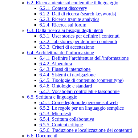
6.2. Ricerca utente sui contenuti e il linguaggio
6.2.1. Content discovery
6.2.2. Dati di ricerca (search keywords)
6.2.3. Ricerca tramite analytics
6.2.4. Ricerca sui forum
6.3. Dalla ricerca ai bisogni degli utenti
6.3.1. User stories per definire i contenuti
6.3.2. Job stories per definire i contenuti
6.3.3. Criteri di accettazione
6.4. Architettura dell’informazione
6.4.1. Definire l’architettura dell’informazione
6.4.2. Alberatura
6.4.3. Flussi di interazione
6.4.4. Sistemi di navigazione
6.4.5. Tipologie di contenuto (content type)
6.4.6. Ontologie e standard
6.4.7. Vocabolari controllati e tassonomie
6.5. Scrittura e linguaggio
6.5.1. Come leggono le persone sul web
6.5.2. Le regole per un linguaggio semplice
6.5.3. Microtesti
6.5.4. Scrittura collaborativa
6.5.5. Content critique
6.5.6. Traduzione e localizzazione dei contenuti
6.6. Documenti