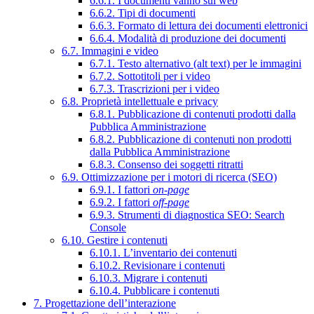
6.6.1. I documenti vanno sul web
6.6.2. Tipi di documenti
6.6.3. Formato di lettura dei documenti elettronici
6.6.4. Modalità di produzione dei documenti
6.7. Immagini e video
6.7.1. Testo alternativo (alt text) per le immagini
6.7.2. Sottotitoli per i video
6.7.3. Trascrizioni per i video
6.8. Proprietà intellettuale e privacy
6.8.1. Pubblicazione di contenuti prodotti dalla
Pubblica Amministrazione
6.8.2. Pubblicazione di contenuti non prodotti
dalla Pubblica Amministrazione
6.8.3. Consenso dei soggetti ritratti
6.9. Ottimizzazione per i motori di ricerca (SEO)
6.9.1. I fattori
on-page
6.9.2. I fattori
off-page
6.9.3. Strumenti di diagnostica SEO: Search
Console
6.10. Gestire i contenuti
6.10.1. L’inventario dei contenuti
6.10.2. Revisionare i contenuti
6.10.3. Migrare i contenuti
6.10.4. Pubblicare i contenuti
7. Progettazione dell’interazione