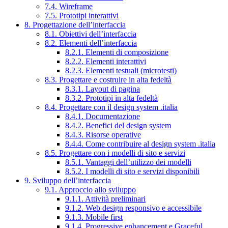
7.4. Wireframe
7.5. Prototipi interattivi
8. Progettazione dell’interfaccia
8.1. Obiettivi dell’interfaccia
8.2. Elementi dell’interfaccia
8.2.1. Elementi di composizione
8.2.2. Elementi interattivi
8.2.3. Elementi testuali (microtesti)
8.3. Progettare e costruire in alta fedeltà
8.3.1. Layout di pagina
8.3.2. Prototipi in alta fedeltà
8.4. Progettare con il design system .italia
8.4.1. Documentazione
8.4.2. Benefici del design system
8.4.3. Risorse operative
8.4.4. Come contribuire al design system .italia
8.5. Progettare con i modelli di sito e servizi
8.5.1. Vantaggi dell’utilizzo dei modelli
8.5.2. I modelli di sito e servizi disponibili
9. Sviluppo dell’interfaccia
9.1. Approccio allo sviluppo
9.1.1. Attività preliminari
9.1.2. Web design responsivo e accessibile
9.1.3. Mobile first
9.1.4. Progressive enhancement e Graceful