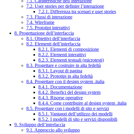
7.1. Caratteristiche dell’interazione
7.2. User stories per definire l’interazione
7.2.1. Differenza tra scenari e user stories
7.3. Flussi di interazione
7.4. Wireframe
7.5. Prototipi interattivi
8. Progettazione dell’interfaccia
8.1. Obiettivi dell’interfaccia
8.2. Elementi dell’interfaccia
8.2.1. Elementi di composizione
8.2.2. Elementi interattivi
8.2.3. Elementi testuali (microtesti)
8.3. Progettare e costruire in alta fedeltà
8.3.1. Layout di pagina
8.3.2. Prototipi in alta fedeltà
8.4. Progettare con il design system .italia
8.4.1. Documentazione
8.4.2. Benefici del design system
8.4.3. Risorse operative
8.4.4. Come contribuire al design system .italia
8.5. Progettare con i modelli di sito e servizi
8.5.1. Vantaggi dell’utilizzo dei modelli
8.5.2. I modelli di sito e servizi disponibili
9. Sviluppo dell’interfaccia
9.1. Approccio allo sviluppo