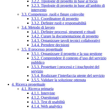
3.2.2. Tipologie di progetto in base al focus
3.2.3. Tipologie di progetto in base all’ambito di
intervento
3.3. Competenze, ruoli e figure coinvolte
3.3.1. Coordinatore di progetto
3.3.2. Definire ruoli e responsabilità
3.4. Metodo di lavoro
3.4.1. Definire processi, strumenti e rituali
3.4.2. Curare la documentazione di progetto
3.4.3. Organizzare tavoli tecnici collaborativi
3.4.4. Prendere decisioni
3.5. Il processo progettuale
3.5.1. Organizzare il progetto e la sua gestione
3.5.2. Comprendere il contesto d’uso del servizio
pubblico
3.5.3. Progettare i processi e i
touchpoint
del
servizio
3.5.4. Realizzare l’interfaccia utente del servizio
3.5.5. Validare la soluzione ottenuta
4. Ricerca progettuale
4.1. Ricerca primaria
4.1.1. Interviste
4.1.2. Questionari
4.1.3. Test di usabilità
4.1.4. Web analytics