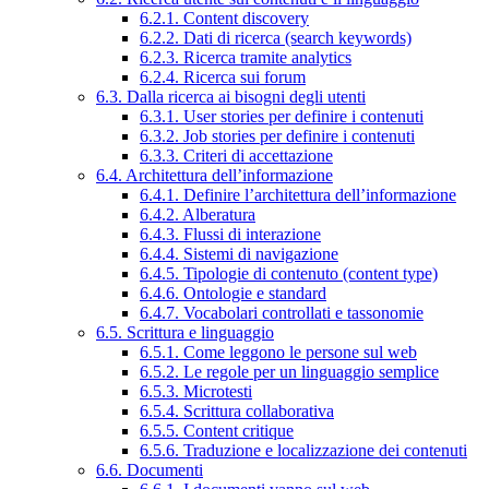
6.2.1. Content discovery
6.2.2. Dati di ricerca (search keywords)
6.2.3. Ricerca tramite analytics
6.2.4. Ricerca sui forum
6.3. Dalla ricerca ai bisogni degli utenti
6.3.1. User stories per definire i contenuti
6.3.2. Job stories per definire i contenuti
6.3.3. Criteri di accettazione
6.4. Architettura dell’informazione
6.4.1. Definire l’architettura dell’informazione
6.4.2. Alberatura
6.4.3. Flussi di interazione
6.4.4. Sistemi di navigazione
6.4.5. Tipologie di contenuto (content type)
6.4.6. Ontologie e standard
6.4.7. Vocabolari controllati e tassonomie
6.5. Scrittura e linguaggio
6.5.1. Come leggono le persone sul web
6.5.2. Le regole per un linguaggio semplice
6.5.3. Microtesti
6.5.4. Scrittura collaborativa
6.5.5. Content critique
6.5.6. Traduzione e localizzazione dei contenuti
6.6. Documenti