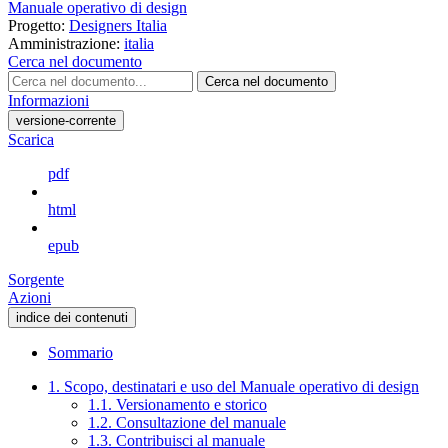
Manuale operativo di design
Progetto:
Designers Italia
Amministrazione:
italia
Cerca nel documento
Cerca nel documento
Informazioni
versione-corrente
Scarica
pdf
html
epub
Sorgente
Azioni
indice dei contenuti
Sommario
1. Scopo, destinatari e uso del Manuale operativo di design
1.1. Versionamento e storico
1.2. Consultazione del manuale
1.3. Contribuisci al manuale