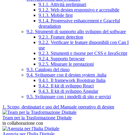
9.1.1. Attività preliminari
9.1.2. Web design responsivo e accessibile
9.1.3. Mobile first
9.1.4. Progressive enhancement e Graceful
degradation
9.2. Strumenti di supporto allo sviluppo del software
9.2.1. Feature detection
9.2.2. Verificare le feature disponibili con Can I
use
9.2.3. Strumenti e risorse per CSS e JavaScript
9.2.4. Supporto browser
9.2.5. Misurare le prestazioni
9.3. Catalogo del riuso
9.4. Sviluppare con il design system .italia
9.4.1. Il framework Bootstrap Italia
9.4.2. Il kit di sviluppo React
9.4.3. Il kit di sviluppo Angular
9.5. Sviluppare con i modelli di sito e servizi
1. Scopo, destinatari e uso del Manuale operativo di design
Team per la Trasformazione Digitale
in collaborazione con
Agenzia per l'Italia Digitale