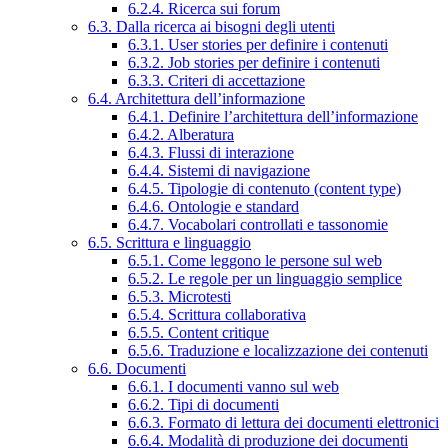
6.2.4. Ricerca sui forum
6.3. Dalla ricerca ai bisogni degli utenti
6.3.1. User stories per definire i contenuti
6.3.2. Job stories per definire i contenuti
6.3.3. Criteri di accettazione
6.4. Architettura dell’informazione
6.4.1. Definire l’architettura dell’informazione
6.4.2. Alberatura
6.4.3. Flussi di interazione
6.4.4. Sistemi di navigazione
6.4.5. Tipologie di contenuto (content type)
6.4.6. Ontologie e standard
6.4.7. Vocabolari controllati e tassonomie
6.5. Scrittura e linguaggio
6.5.1. Come leggono le persone sul web
6.5.2. Le regole per un linguaggio semplice
6.5.3. Microtesti
6.5.4. Scrittura collaborativa
6.5.5. Content critique
6.5.6. Traduzione e localizzazione dei contenuti
6.6. Documenti
6.6.1. I documenti vanno sul web
6.6.2. Tipi di documenti
6.6.3. Formato di lettura dei documenti elettronici
6.6.4. Modalità di produzione dei documenti