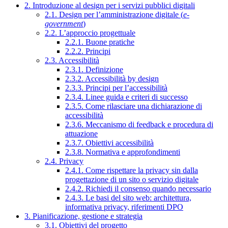
2. Introduzione al design per i servizi pubblici digitali
2.1. Design per l’amministrazione digitale (
e-
government
)
2.2. L’approccio progettuale
2.2.1. Buone pratiche
2.2.2. Principi
2.3. Accessibilità
2.3.1. Definizione
2.3.2. Accessibilità by design
2.3.3. Principi per l’accessibilità
2.3.4. Linee guida e criteri di successo
2.3.5. Come rilasciare una dichiarazione di
accessibilità
2.3.6. Meccanismo di feedback e procedura di
attuazione
2.3.7. Obiettivi accessibilità
2.3.8. Normativa e approfondimenti
2.4. Privacy
2.4.1. Come rispettare la privacy sin dalla
progettazione di un sito o servizio digitale
2.4.2. Richiedi il consenso quando necessario
2.4.3. Le basi del sito web: architettura,
informativa privacy, riferimenti DPO
3. Pianificazione, gestione e strategia
3.1. Obiettivi del progetto