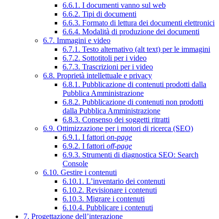
6.6.1. I documenti vanno sul web
6.6.2. Tipi di documenti
6.6.3. Formato di lettura dei documenti elettronici
6.6.4. Modalità di produzione dei documenti
6.7. Immagini e video
6.7.1. Testo alternativo (alt text) per le immagini
6.7.2. Sottotitoli per i video
6.7.3. Trascrizioni per i video
6.8. Proprietà intellettuale e privacy
6.8.1. Pubblicazione di contenuti prodotti dalla
Pubblica Amministrazione
6.8.2. Pubblicazione di contenuti non prodotti
dalla Pubblica Amministrazione
6.8.3. Consenso dei soggetti ritratti
6.9. Ottimizzazione per i motori di ricerca (SEO)
6.9.1. I fattori
on-page
6.9.2. I fattori
off-page
6.9.3. Strumenti di diagnostica SEO: Search
Console
6.10. Gestire i contenuti
6.10.1. L’inventario dei contenuti
6.10.2. Revisionare i contenuti
6.10.3. Migrare i contenuti
6.10.4. Pubblicare i contenuti
7. Progettazione dell’interazione