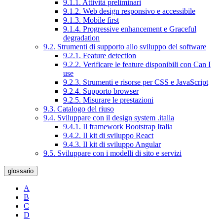
9.1.1. Attività preliminari
9.1.2. Web design responsivo e accessibile
9.1.3. Mobile first
9.1.4. Progressive enhancement e Graceful
degradation
9.2. Strumenti di supporto allo sviluppo del software
9.2.1. Feature detection
9.2.2. Verificare le feature disponibili con Can I
use
9.2.3. Strumenti e risorse per CSS e JavaScript
9.2.4. Supporto browser
9.2.5. Misurare le prestazioni
9.3. Catalogo del riuso
9.4. Sviluppare con il design system .italia
9.4.1. Il framework Bootstrap Italia
9.4.2. Il kit di sviluppo React
9.4.3. Il kit di sviluppo Angular
9.5. Sviluppare con i modelli di sito e servizi
glossario
A
B
C
D