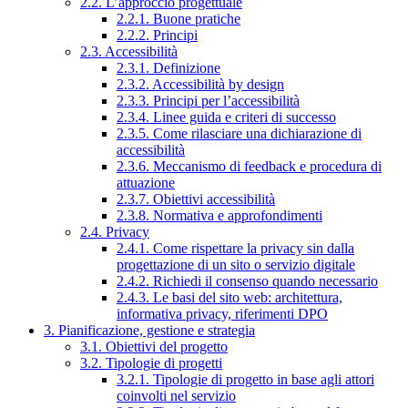
2.2. L’approccio progettuale
2.2.1. Buone pratiche
2.2.2. Principi
2.3. Accessibilità
2.3.1. Definizione
2.3.2. Accessibilità by design
2.3.3. Principi per l’accessibilità
2.3.4. Linee guida e criteri di successo
2.3.5. Come rilasciare una dichiarazione di
accessibilità
2.3.6. Meccanismo di feedback e procedura di
attuazione
2.3.7. Obiettivi accessibilità
2.3.8. Normativa e approfondimenti
2.4. Privacy
2.4.1. Come rispettare la privacy sin dalla
progettazione di un sito o servizio digitale
2.4.2. Richiedi il consenso quando necessario
2.4.3. Le basi del sito web: architettura,
informativa privacy, riferimenti DPO
3. Pianificazione, gestione e strategia
3.1. Obiettivi del progetto
3.2. Tipologie di progetti
3.2.1. Tipologie di progetto in base agli attori
coinvolti nel servizio