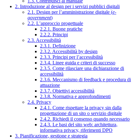
1.3. Contribuisci al manuale
2. Introduzione al design per i servizi pubblici digitali
2.1. Design per l’amministrazione digitale (
e-
government
)
2.2. L’approccio progettuale
2.2.1. Buone pratiche
2.2.2. Principi
2.3. Accessibilità
2.3.1. Definizione
2.3.2. Accessibilità by design
2.3.3. Principi per l’accessibilità
2.3.4. Linee guida e criteri di successo
2.3.5. Come rilasciare una dichiarazione di
accessibilità
2.3.6. Meccanismo di feedback e procedura di
attuazione
2.3.7. Obiettivi accessibilità
2.3.8. Normativa e approfondimenti
2.4. Privacy
2.4.1. Come rispettare la privacy sin dalla
progettazione di un sito o servizio digitale
2.4.2. Richiedi il consenso quando necessario
2.4.3. Le basi del sito web: architettura,
informativa privacy, riferimenti DPO
3. Pianificazione, gestione e strategia