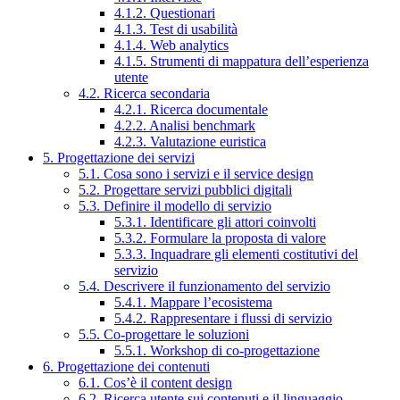
4.1.2. Questionari
4.1.3. Test di usabilità
4.1.4. Web analytics
4.1.5. Strumenti di mappatura dell’esperienza
utente
4.2. Ricerca secondaria
4.2.1. Ricerca documentale
4.2.2. Analisi benchmark
4.2.3. Valutazione euristica
5. Progettazione dei servizi
5.1. Cosa sono i servizi e il service design
5.2. Progettare servizi pubblici digitali
5.3. Definire il modello di servizio
5.3.1. Identificare gli attori coinvolti
5.3.2. Formulare la proposta di valore
5.3.3. Inquadrare gli elementi costitutivi del
servizio
5.4. Descrivere il funzionamento del servizio
5.4.1. Mappare l’ecosistema
5.4.2. Rappresentare i flussi di servizio
5.5. Co-progettare le soluzioni
5.5.1. Workshop di co-progettazione
6. Progettazione dei contenuti
6.1. Cos’è il content design
6.2. Ricerca utente sui contenuti e il linguaggio