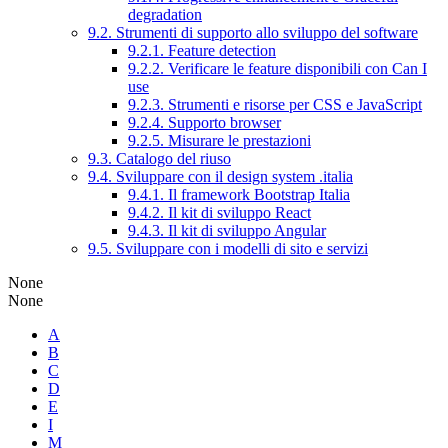
degradation
9.2. Strumenti di supporto allo sviluppo del software
9.2.1. Feature detection
9.2.2. Verificare le feature disponibili con Can I
use
9.2.3. Strumenti e risorse per CSS e JavaScript
9.2.4. Supporto browser
9.2.5. Misurare le prestazioni
9.3. Catalogo del riuso
9.4. Sviluppare con il design system .italia
9.4.1. Il framework Bootstrap Italia
9.4.2. Il kit di sviluppo React
9.4.3. Il kit di sviluppo Angular
9.5. Sviluppare con i modelli di sito e servizi
None
None
A
B
C
D
E
I
M