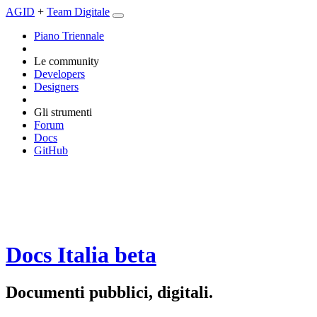
AGID
+
Team Digitale
Piano Triennale
Le community
Developers
Designers
Gli strumenti
Forum
Docs
GitHub
Docs Italia
beta
Documenti pubblici, digitali.