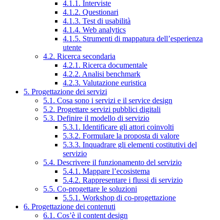
4.1.1. Interviste
4.1.2. Questionari
4.1.3. Test di usabilità
4.1.4. Web analytics
4.1.5. Strumenti di mappatura dell’esperienza
utente
4.2. Ricerca secondaria
4.2.1. Ricerca documentale
4.2.2. Analisi benchmark
4.2.3. Valutazione euristica
5. Progettazione dei servizi
5.1. Cosa sono i servizi e il service design
5.2. Progettare servizi pubblici digitali
5.3. Definire il modello di servizio
5.3.1. Identificare gli attori coinvolti
5.3.2. Formulare la proposta di valore
5.3.3. Inquadrare gli elementi costitutivi del
servizio
5.4. Descrivere il funzionamento del servizio
5.4.1. Mappare l’ecosistema
5.4.2. Rappresentare i flussi di servizio
5.5. Co-progettare le soluzioni
5.5.1. Workshop di co-progettazione
6. Progettazione dei contenuti
6.1. Cos’è il content design