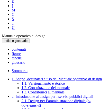
E
I
M
O
S
T
U
Manuale operativo di design
indici e glossario
contenuti
figure
tabelle
glossario
Sommario
1. Scopo, destinatari e uso del Manuale operativo di design
1.1. Versionamento e storico
1.2. Consultazione del manuale
1.3. Contribuisci al manuale
2. Introduzione al design per i servizi pubblici digitali
2.1. Design per l’amministrazione digitale (
e-
government
)