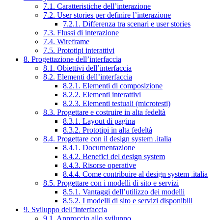
7.1. Caratteristiche dell’interazione
7.2. User stories per definire l’interazione
7.2.1. Differenza tra scenari e user stories
7.3. Flussi di interazione
7.4. Wireframe
7.5. Prototipi interattivi
8. Progettazione dell’interfaccia
8.1. Obiettivi dell’interfaccia
8.2. Elementi dell’interfaccia
8.2.1. Elementi di composizione
8.2.2. Elementi interattivi
8.2.3. Elementi testuali (microtesti)
8.3. Progettare e costruire in alta fedeltà
8.3.1. Layout di pagina
8.3.2. Prototipi in alta fedeltà
8.4. Progettare con il design system .italia
8.4.1. Documentazione
8.4.2. Benefici del design system
8.4.3. Risorse operative
8.4.4. Come contribuire al design system .italia
8.5. Progettare con i modelli di sito e servizi
8.5.1. Vantaggi dell’utilizzo dei modelli
8.5.2. I modelli di sito e servizi disponibili
9. Sviluppo dell’interfaccia
9.1. Approccio allo sviluppo