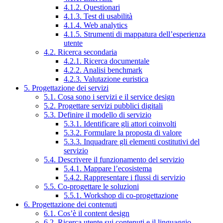
4.1.2. Questionari
4.1.3. Test di usabilità
4.1.4. Web analytics
4.1.5. Strumenti di mappatura dell’esperienza
utente
4.2. Ricerca secondaria
4.2.1. Ricerca documentale
4.2.2. Analisi benchmark
4.2.3. Valutazione euristica
5. Progettazione dei servizi
5.1. Cosa sono i servizi e il service design
5.2. Progettare servizi pubblici digitali
5.3. Definire il modello di servizio
5.3.1. Identificare gli attori coinvolti
5.3.2. Formulare la proposta di valore
5.3.3. Inquadrare gli elementi costitutivi del
servizio
5.4. Descrivere il funzionamento del servizio
5.4.1. Mappare l’ecosistema
5.4.2. Rappresentare i flussi di servizio
5.5. Co-progettare le soluzioni
5.5.1. Workshop di co-progettazione
6. Progettazione dei contenuti
6.1. Cos’è il content design
6.2. Ricerca utente sui contenuti e il linguaggio