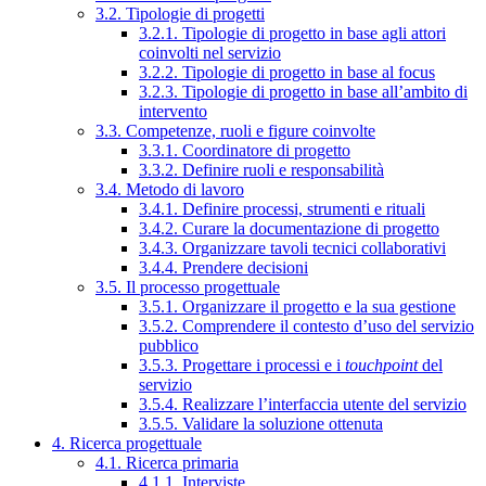
3.2. Tipologie di progetti
3.2.1. Tipologie di progetto in base agli attori
coinvolti nel servizio
3.2.2. Tipologie di progetto in base al focus
3.2.3. Tipologie di progetto in base all’ambito di
intervento
3.3. Competenze, ruoli e figure coinvolte
3.3.1. Coordinatore di progetto
3.3.2. Definire ruoli e responsabilità
3.4. Metodo di lavoro
3.4.1. Definire processi, strumenti e rituali
3.4.2. Curare la documentazione di progetto
3.4.3. Organizzare tavoli tecnici collaborativi
3.4.4. Prendere decisioni
3.5. Il processo progettuale
3.5.1. Organizzare il progetto e la sua gestione
3.5.2. Comprendere il contesto d’uso del servizio
pubblico
3.5.3. Progettare i processi e i
touchpoint
del
servizio
3.5.4. Realizzare l’interfaccia utente del servizio
3.5.5. Validare la soluzione ottenuta
4. Ricerca progettuale
4.1. Ricerca primaria
4.1.1. Interviste