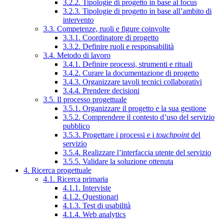
3.2.2. Tipologie di progetto in base al focus
3.2.3. Tipologie di progetto in base all’ambito di
intervento
3.3. Competenze, ruoli e figure coinvolte
3.3.1. Coordinatore di progetto
3.3.2. Definire ruoli e responsabilità
3.4. Metodo di lavoro
3.4.1. Definire processi, strumenti e rituali
3.4.2. Curare la documentazione di progetto
3.4.3. Organizzare tavoli tecnici collaborativi
3.4.4. Prendere decisioni
3.5. Il processo progettuale
3.5.1. Organizzare il progetto e la sua gestione
3.5.2. Comprendere il contesto d’uso del servizio
pubblico
3.5.3. Progettare i processi e i
touchpoint
del
servizio
3.5.4. Realizzare l’interfaccia utente del servizio
3.5.5. Validare la soluzione ottenuta
4. Ricerca progettuale
4.1. Ricerca primaria
4.1.1. Interviste
4.1.2. Questionari
4.1.3. Test di usabilità
4.1.4. Web analytics