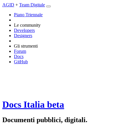
AGID
+
Team Digitale
Piano Triennale
Le community
Developers
Designers
Gli strumenti
Forum
Docs
GitHub
Docs Italia
beta
Documenti pubblici, digitali.