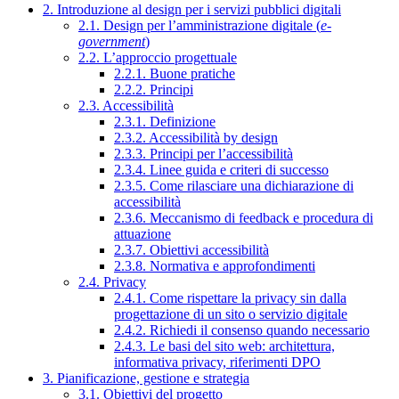
2. Introduzione al design per i servizi pubblici digitali
2.1. Design per l’amministrazione digitale (
e-
government
)
2.2. L’approccio progettuale
2.2.1. Buone pratiche
2.2.2. Principi
2.3. Accessibilità
2.3.1. Definizione
2.3.2. Accessibilità by design
2.3.3. Principi per l’accessibilità
2.3.4. Linee guida e criteri di successo
2.3.5. Come rilasciare una dichiarazione di
accessibilità
2.3.6. Meccanismo di feedback e procedura di
attuazione
2.3.7. Obiettivi accessibilità
2.3.8. Normativa e approfondimenti
2.4. Privacy
2.4.1. Come rispettare la privacy sin dalla
progettazione di un sito o servizio digitale
2.4.2. Richiedi il consenso quando necessario
2.4.3. Le basi del sito web: architettura,
informativa privacy, riferimenti DPO
3. Pianificazione, gestione e strategia
3.1. Obiettivi del progetto