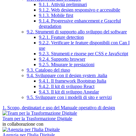
9.1.1. Attività preliminari
9.1.2. Web design responsivo e accessibile
9.1.3. Mobile first
9.1.4. Progressive enhancement e Graceful
degradation
9.2. Strumenti di supporto allo sviluppo del software
9.2.1. Feature detection
9.2.2. Verificare le feature disponibili con Can I
use
9.2.3. Strumenti e risorse per CSS e JavaScript
9.2.4. Supporto browser
9.2.5. Misurare le prestazioni
9.3. Catalogo del riuso
9.4. Sviluppare con il design system .italia
9.4.1. Il framework Bootstrap Italia
9.4.2. Il kit di sviluppo React
9.4.3. Il kit di sviluppo Angular
9.5. Sviluppare con i modelli di sito e servizi
1. Scopo, destinatari e uso del Manuale operativo di design
Team per la Trasformazione Digitale
in collaborazione con
Agenzia per l'Italia Digitale