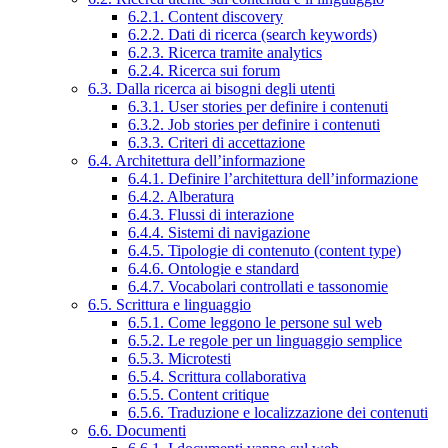
6.2.1. Content discovery
6.2.2. Dati di ricerca (search keywords)
6.2.3. Ricerca tramite analytics
6.2.4. Ricerca sui forum
6.3. Dalla ricerca ai bisogni degli utenti
6.3.1. User stories per definire i contenuti
6.3.2. Job stories per definire i contenuti
6.3.3. Criteri di accettazione
6.4. Architettura dell’informazione
6.4.1. Definire l’architettura dell’informazione
6.4.2. Alberatura
6.4.3. Flussi di interazione
6.4.4. Sistemi di navigazione
6.4.5. Tipologie di contenuto (content type)
6.4.6. Ontologie e standard
6.4.7. Vocabolari controllati e tassonomie
6.5. Scrittura e linguaggio
6.5.1. Come leggono le persone sul web
6.5.2. Le regole per un linguaggio semplice
6.5.3. Microtesti
6.5.4. Scrittura collaborativa
6.5.5. Content critique
6.5.6. Traduzione e localizzazione dei contenuti
6.6. Documenti