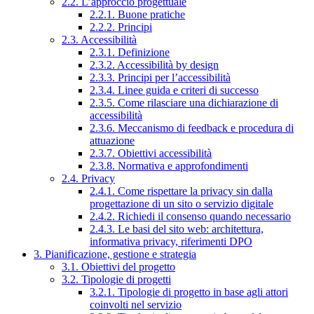
2.2. L’approccio progettuale
2.2.1. Buone pratiche
2.2.2. Principi
2.3. Accessibilità
2.3.1. Definizione
2.3.2. Accessibilità by design
2.3.3. Principi per l’accessibilità
2.3.4. Linee guida e criteri di successo
2.3.5. Come rilasciare una dichiarazione di
accessibilità
2.3.6. Meccanismo di feedback e procedura di
attuazione
2.3.7. Obiettivi accessibilità
2.3.8. Normativa e approfondimenti
2.4. Privacy
2.4.1. Come rispettare la privacy sin dalla
progettazione di un sito o servizio digitale
2.4.2. Richiedi il consenso quando necessario
2.4.3. Le basi del sito web: architettura,
informativa privacy, riferimenti DPO
3. Pianificazione, gestione e strategia
3.1. Obiettivi del progetto
3.2. Tipologie di progetti
3.2.1. Tipologie di progetto in base agli attori
coinvolti nel servizio