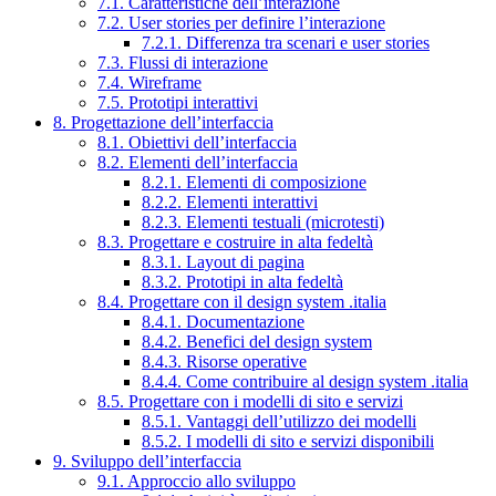
7.1. Caratteristiche dell’interazione
7.2. User stories per definire l’interazione
7.2.1. Differenza tra scenari e user stories
7.3. Flussi di interazione
7.4. Wireframe
7.5. Prototipi interattivi
8. Progettazione dell’interfaccia
8.1. Obiettivi dell’interfaccia
8.2. Elementi dell’interfaccia
8.2.1. Elementi di composizione
8.2.2. Elementi interattivi
8.2.3. Elementi testuali (microtesti)
8.3. Progettare e costruire in alta fedeltà
8.3.1. Layout di pagina
8.3.2. Prototipi in alta fedeltà
8.4. Progettare con il design system .italia
8.4.1. Documentazione
8.4.2. Benefici del design system
8.4.3. Risorse operative
8.4.4. Come contribuire al design system .italia
8.5. Progettare con i modelli di sito e servizi
8.5.1. Vantaggi dell’utilizzo dei modelli
8.5.2. I modelli di sito e servizi disponibili
9. Sviluppo dell’interfaccia
9.1. Approccio allo sviluppo