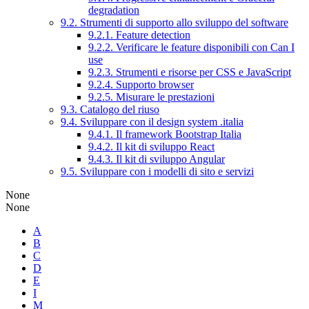
degradation
9.2. Strumenti di supporto allo sviluppo del software
9.2.1. Feature detection
9.2.2. Verificare le feature disponibili con Can I
use
9.2.3. Strumenti e risorse per CSS e JavaScript
9.2.4. Supporto browser
9.2.5. Misurare le prestazioni
9.3. Catalogo del riuso
9.4. Sviluppare con il design system .italia
9.4.1. Il framework Bootstrap Italia
9.4.2. Il kit di sviluppo React
9.4.3. Il kit di sviluppo Angular
9.5. Sviluppare con i modelli di sito e servizi
None
None
A
B
C
D
E
I
M