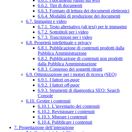
6.6.1. I documenti vanno sul web
6.6.2. Tipi di documenti
6.6.3. Formato di lettura dei documenti elettronici
6.6.4. Modalità di produzione dei documenti
6.7. Immagini e video
6.7.1. Testo alternativo (alt text) per le immagini
6.7.2. Sottotitoli per i video
6.7.3. Trascrizioni per i video
6.8. Proprietà intellettuale e privacy
6.8.1. Pubblicazione di contenuti prodotti dalla
Pubblica Amministrazione
6.8.2. Pubblicazione di contenuti non prodotti
dalla Pubblica Amministrazione
6.8.3. Consenso dei soggetti ritratti
6.9. Ottimizzazione per i motori di ricerca (SEO)
6.9.1. I fattori
on-page
6.9.2. I fattori
off-page
6.9.3. Strumenti di diagnostica SEO: Search
Console
6.10. Gestire i contenuti
6.10.1. L’inventario dei contenuti
6.10.2. Revisionare i contenuti
6.10.3. Migrare i contenuti
6.10.4. Pubblicare i contenuti
7. Progettazione dell’interazione