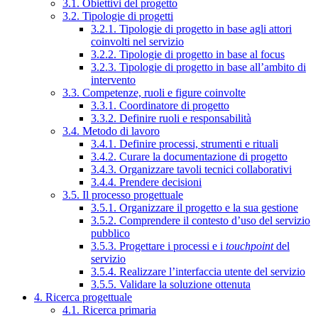
3.1. Obiettivi del progetto
3.2. Tipologie di progetti
3.2.1. Tipologie di progetto in base agli attori
coinvolti nel servizio
3.2.2. Tipologie di progetto in base al focus
3.2.3. Tipologie di progetto in base all’ambito di
intervento
3.3. Competenze, ruoli e figure coinvolte
3.3.1. Coordinatore di progetto
3.3.2. Definire ruoli e responsabilità
3.4. Metodo di lavoro
3.4.1. Definire processi, strumenti e rituali
3.4.2. Curare la documentazione di progetto
3.4.3. Organizzare tavoli tecnici collaborativi
3.4.4. Prendere decisioni
3.5. Il processo progettuale
3.5.1. Organizzare il progetto e la sua gestione
3.5.2. Comprendere il contesto d’uso del servizio
pubblico
3.5.3. Progettare i processi e i
touchpoint
del
servizio
3.5.4. Realizzare l’interfaccia utente del servizio
3.5.5. Validare la soluzione ottenuta
4. Ricerca progettuale
4.1. Ricerca primaria