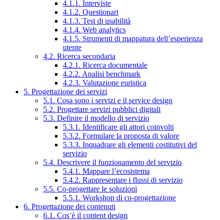
4.1.1. Interviste
4.1.2. Questionari
4.1.3. Test di usabilità
4.1.4. Web analytics
4.1.5. Strumenti di mappatura dell’esperienza
utente
4.2. Ricerca secondaria
4.2.1. Ricerca documentale
4.2.2. Analisi benchmark
4.2.3. Valutazione euristica
5. Progettazione dei servizi
5.1. Cosa sono i servizi e il service design
5.2. Progettare servizi pubblici digitali
5.3. Definire il modello di servizio
5.3.1. Identificare gli attori coinvolti
5.3.2. Formulare la proposta di valore
5.3.3. Inquadrare gli elementi costitutivi del
servizio
5.4. Descrivere il funzionamento del servizio
5.4.1. Mappare l’ecosistema
5.4.2. Rappresentare i flussi di servizio
5.5. Co-progettare le soluzioni
5.5.1. Workshop di co-progettazione
6. Progettazione dei contenuti
6.1. Cos’è il content design