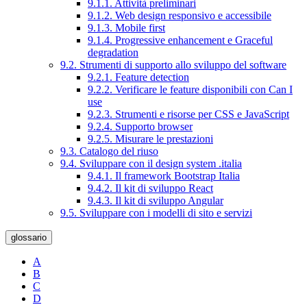
9.1.1. Attività preliminari
9.1.2. Web design responsivo e accessibile
9.1.3. Mobile first
9.1.4. Progressive enhancement e Graceful
degradation
9.2. Strumenti di supporto allo sviluppo del software
9.2.1. Feature detection
9.2.2. Verificare le feature disponibili con Can I
use
9.2.3. Strumenti e risorse per CSS e JavaScript
9.2.4. Supporto browser
9.2.5. Misurare le prestazioni
9.3. Catalogo del riuso
9.4. Sviluppare con il design system .italia
9.4.1. Il framework Bootstrap Italia
9.4.2. Il kit di sviluppo React
9.4.3. Il kit di sviluppo Angular
9.5. Sviluppare con i modelli di sito e servizi
glossario
A
B
C
D