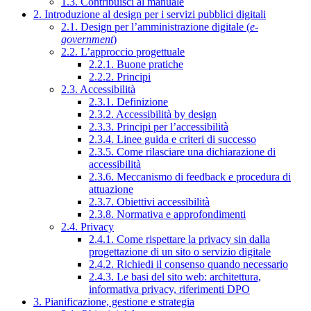
1.3. Contribuisci al manuale
2. Introduzione al design per i servizi pubblici digitali
2.1. Design per l’amministrazione digitale (
e-
government
)
2.2. L’approccio progettuale
2.2.1. Buone pratiche
2.2.2. Principi
2.3. Accessibilità
2.3.1. Definizione
2.3.2. Accessibilità by design
2.3.3. Principi per l’accessibilità
2.3.4. Linee guida e criteri di successo
2.3.5. Come rilasciare una dichiarazione di
accessibilità
2.3.6. Meccanismo di feedback e procedura di
attuazione
2.3.7. Obiettivi accessibilità
2.3.8. Normativa e approfondimenti
2.4. Privacy
2.4.1. Come rispettare la privacy sin dalla
progettazione di un sito o servizio digitale
2.4.2. Richiedi il consenso quando necessario
2.4.3. Le basi del sito web: architettura,
informativa privacy, riferimenti DPO
3. Pianificazione, gestione e strategia