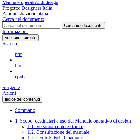
Manuale operativo di design
Progetto:
Designers Italia
Amministrazione:
italia
Cerca nel documento
Cerca nel documento
Informazioni
versione-corrente
Scarica
pdf
html
epub
Sorgente
Azioni
indice dei contenuti
Sommario
1. Scopo, destinatari e uso del Manuale operativo di design
1.1. Versionamento e storico
1.2. Consultazione del manuale
1.3. Contribuisci al manuale