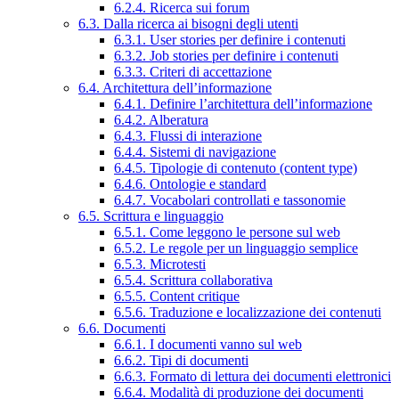
6.2.4. Ricerca sui forum
6.3. Dalla ricerca ai bisogni degli utenti
6.3.1. User stories per definire i contenuti
6.3.2. Job stories per definire i contenuti
6.3.3. Criteri di accettazione
6.4. Architettura dell’informazione
6.4.1. Definire l’architettura dell’informazione
6.4.2. Alberatura
6.4.3. Flussi di interazione
6.4.4. Sistemi di navigazione
6.4.5. Tipologie di contenuto (content type)
6.4.6. Ontologie e standard
6.4.7. Vocabolari controllati e tassonomie
6.5. Scrittura e linguaggio
6.5.1. Come leggono le persone sul web
6.5.2. Le regole per un linguaggio semplice
6.5.3. Microtesti
6.5.4. Scrittura collaborativa
6.5.5. Content critique
6.5.6. Traduzione e localizzazione dei contenuti
6.6. Documenti
6.6.1. I documenti vanno sul web
6.6.2. Tipi di documenti
6.6.3. Formato di lettura dei documenti elettronici
6.6.4. Modalità di produzione dei documenti