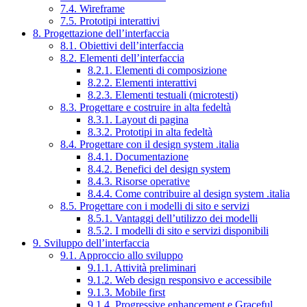
7.4. Wireframe
7.5. Prototipi interattivi
8. Progettazione dell’interfaccia
8.1. Obiettivi dell’interfaccia
8.2. Elementi dell’interfaccia
8.2.1. Elementi di composizione
8.2.2. Elementi interattivi
8.2.3. Elementi testuali (microtesti)
8.3. Progettare e costruire in alta fedeltà
8.3.1. Layout di pagina
8.3.2. Prototipi in alta fedeltà
8.4. Progettare con il design system .italia
8.4.1. Documentazione
8.4.2. Benefici del design system
8.4.3. Risorse operative
8.4.4. Come contribuire al design system .italia
8.5. Progettare con i modelli di sito e servizi
8.5.1. Vantaggi dell’utilizzo dei modelli
8.5.2. I modelli di sito e servizi disponibili
9. Sviluppo dell’interfaccia
9.1. Approccio allo sviluppo
9.1.1. Attività preliminari
9.1.2. Web design responsivo e accessibile
9.1.3. Mobile first
9.1.4. Progressive enhancement e Graceful