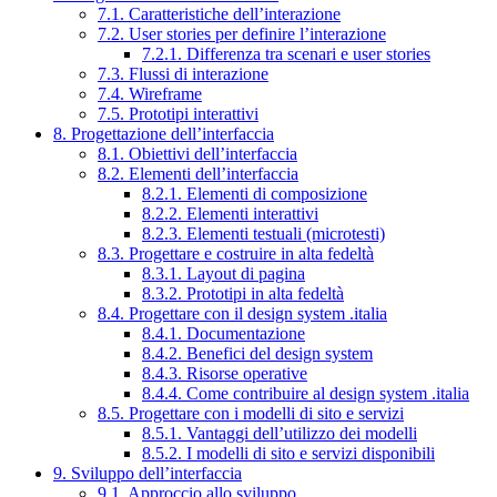
7.1. Caratteristiche dell’interazione
7.2. User stories per definire l’interazione
7.2.1. Differenza tra scenari e user stories
7.3. Flussi di interazione
7.4. Wireframe
7.5. Prototipi interattivi
8. Progettazione dell’interfaccia
8.1. Obiettivi dell’interfaccia
8.2. Elementi dell’interfaccia
8.2.1. Elementi di composizione
8.2.2. Elementi interattivi
8.2.3. Elementi testuali (microtesti)
8.3. Progettare e costruire in alta fedeltà
8.3.1. Layout di pagina
8.3.2. Prototipi in alta fedeltà
8.4. Progettare con il design system .italia
8.4.1. Documentazione
8.4.2. Benefici del design system
8.4.3. Risorse operative
8.4.4. Come contribuire al design system .italia
8.5. Progettare con i modelli di sito e servizi
8.5.1. Vantaggi dell’utilizzo dei modelli
8.5.2. I modelli di sito e servizi disponibili
9. Sviluppo dell’interfaccia
9.1. Approccio allo sviluppo