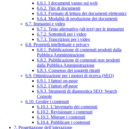
6.6.1. I documenti vanno sul web
6.6.2. Tipi di documenti
6.6.3. Formato di lettura dei documenti elettronici
6.6.4. Modalità di produzione dei documenti
6.7. Immagini e video
6.7.1. Testo alternativo (alt text) per le immagini
6.7.2. Sottotitoli per i video
6.7.3. Trascrizioni per i video
6.8. Proprietà intellettuale e privacy
6.8.1. Pubblicazione di contenuti prodotti dalla
Pubblica Amministrazione
6.8.2. Pubblicazione di contenuti non prodotti
dalla Pubblica Amministrazione
6.8.3. Consenso dei soggetti ritratti
6.9. Ottimizzazione per i motori di ricerca (SEO)
6.9.1. I fattori
on-page
6.9.2. I fattori
off-page
6.9.3. Strumenti di diagnostica SEO: Search
Console
6.10. Gestire i contenuti
6.10.1. L’inventario dei contenuti
6.10.2. Revisionare i contenuti
6.10.3. Migrare i contenuti
6.10.4. Pubblicare i contenuti
7. Progettazione dell’interazione