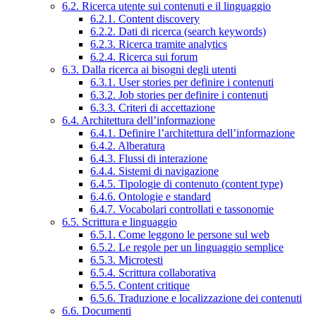
6.2. Ricerca utente sui contenuti e il linguaggio
6.2.1. Content discovery
6.2.2. Dati di ricerca (search keywords)
6.2.3. Ricerca tramite analytics
6.2.4. Ricerca sui forum
6.3. Dalla ricerca ai bisogni degli utenti
6.3.1. User stories per definire i contenuti
6.3.2. Job stories per definire i contenuti
6.3.3. Criteri di accettazione
6.4. Architettura dell’informazione
6.4.1. Definire l’architettura dell’informazione
6.4.2. Alberatura
6.4.3. Flussi di interazione
6.4.4. Sistemi di navigazione
6.4.5. Tipologie di contenuto (content type)
6.4.6. Ontologie e standard
6.4.7. Vocabolari controllati e tassonomie
6.5. Scrittura e linguaggio
6.5.1. Come leggono le persone sul web
6.5.2. Le regole per un linguaggio semplice
6.5.3. Microtesti
6.5.4. Scrittura collaborativa
6.5.5. Content critique
6.5.6. Traduzione e localizzazione dei contenuti
6.6. Documenti