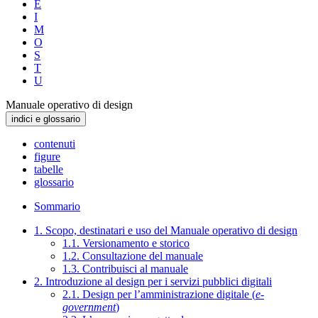
E
I
M
O
S
T
U
Manuale operativo di design
indici e glossario
contenuti
figure
tabelle
glossario
Sommario
1. Scopo, destinatari e uso del Manuale operativo di design
1.1. Versionamento e storico
1.2. Consultazione del manuale
1.3. Contribuisci al manuale
2. Introduzione al design per i servizi pubblici digitali
2.1. Design per l’amministrazione digitale (
e-
government
)